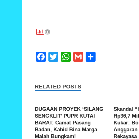
F
T
W
G
S
a
wi
h
m
h
c
tt
at
ail
ar
e
er
s
e
RELATED POSTS
b
A
o
p
DUGAAN PROYEK ‘SILANG
Skandal “
o
p
SENGKLIT’ PUPR KUTAI
Rp36,7 Mil
BARAT: Camat Pasang
Kukar: B
k
Badan, Kabid Bina Marga
Anggaran 
Malah Bungkam!
Rekayasa 