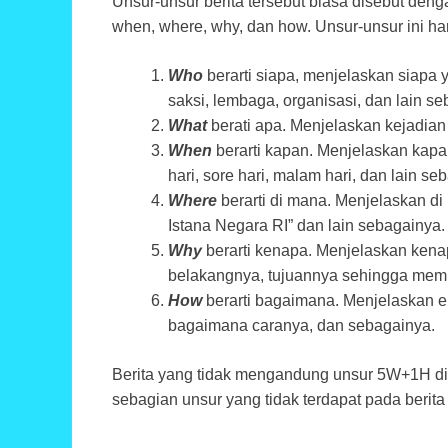
Unsur-unsur berita tersebut biasa disebut den
when, where, why, dan how. Unsur-unsur ini har
Who
berarti siapa, menjelaskan siapa y
saksi, lembaga, organisasi, dan lain s
What
berati apa. Menjelaskan kejadian 
When
berarti kapan. Menjelaskan kapan
hari, sore hari, malam hari, dan lain se
Where
berarti di mana. Menjelaskan di 
Istana Negara RI” dan lain sebagainya.
Why
berarti kenapa. Menjelaskan kenapa
belakangnya, tujuannya sehingga memu
How
berarti bagaimana. Menjelaskan en
bagaimana caranya, dan sebagainya.
Berita yang tidak mengandung unsur 5W+1H dise
sebagian unsur yang tidak terdapat pada berita 