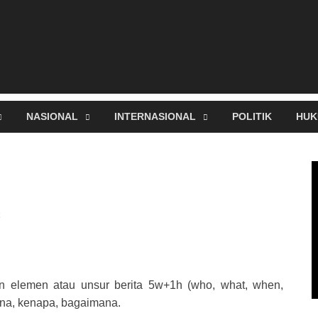
NASIONAL
INTERNASIONAL
POLITIK
HUK
an elemen atau unsur berita 5w+1h (who, what, when,
ana, kenapa, bagaimana.