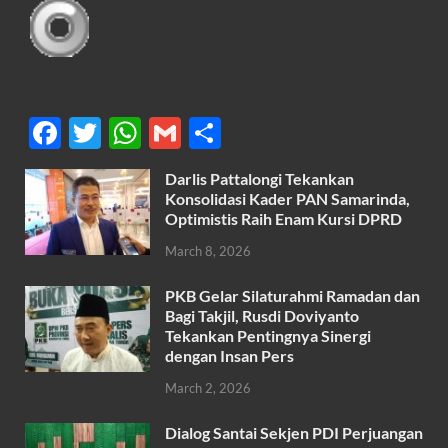
F
T
W
G
S
ac
w
h
m
h
Darlis Pattalongi Tekankan
e
itt
at
ail
ar
Konsolidasi Kader PAN Samarinda,
b
er
s
Optimistis Raih Enam Kursi DPRD
e
o
A
March 8, 2026
o
p
PKB Gelar Silaturahmi Ramadan dan
k
p
Bagi Takjil, Rusdi Doviyanto
Tekankan Pentingnya Sinergi
dengan Insan Pers
March 2, 2026
Dialog Santai Sekjen PDI Perjuangan