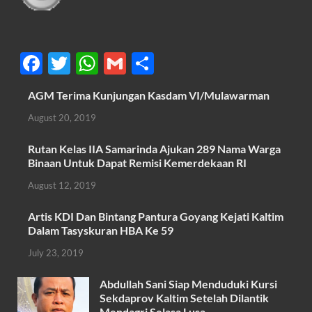
F
T
W
G
S
ac
w
h
m
h
AGM Terima Kunjungan Kasdam VI/Mulawarman
e
itt
at
ail
ar
August 20, 2019
b
er
s
e
o
A
Rutan Kelas IIA Samarinda Ajukan 289 Nama Warga
Binaan Untuk Dapat Remisi Kemerdekaan RI
o
p
August 12, 2019
k
p
Artis KDI Dan Bintang Pantura Goyang Kejati Kaltim
Dalam Tasyskuran HBA Ke 59
July 23, 2019
Abdullah Sani Siap Menduduki Kursi
Sekdaprov Kaltim Setelah Dilantik
Mendagri Selasa Lusa