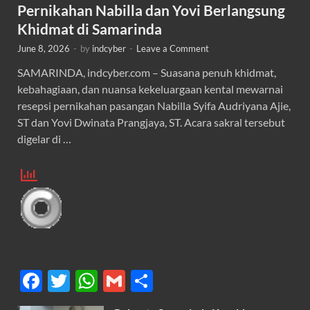
Pernikahan Nabilla dan Yovi Berlangsung
Khidmat di Samarinda
June 8, 2026
-
by
indcyber
-
Leave a Comment
SAMARINDA, indcyber.com – Suasana penuh khidmat,
kebahagiaan, dan nuansa kekeluargaan kental mewarnai
resepsi pernikahan pasangan Nabilla Syifa Audriyana Ajie,
ST dan Yovi Dwinata Prangjaya, ST. Acara sakral tersebut
digelar di …
F
T
W
G
S
ac
w
h
m
h