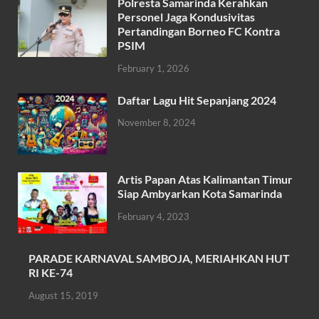
Polresta Samarinda Kerahkan
e
itt
at
ail
ar
Personel Jaga Kondusivitas
b
er
s
Pertandingan Borneo FC Kontra
e
PSIM
o
A
February 1, 2026
o
p
k
p
Daftar Lagu Hit Sepanjang 2024
November 8, 2024
Artis Papan Atas Kalimantan Timur
Siap Ambyarkan Kota Samarinda
February 4, 2023
PARADE KARNAVAL SAMBOJA, MERIAHKAN HUT
RI KE-74
August 15, 2019