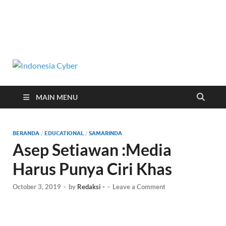
Indonesia
Media Cetak, Online & Streaming
Cyber
MAIN MENU
BERANDA
/
EDUCATIONAL
/
SAMARINDA
Asep Setiawan :Media
Harus Punya Ciri Khas
October 3, 2019
-
by
Redaksi -
-
Leave a Comment