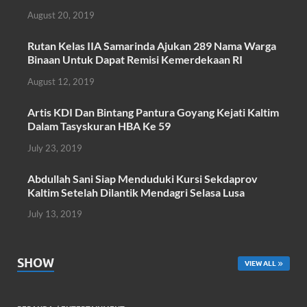
e
itt
at
ail
ar
August 20, 2019
b
er
s
e
o
A
Rutan Kelas IIA Samarinda Ajukan 289 Nama Warga
Binaan Untuk Dapat Remisi Kemerdekaan RI
o
p
August 12, 2019
k
p
Artis KDI Dan Bintang Pantura Goyang Kejati Kaltim
Dalam Tasyskuran HBA Ke 59
July 23, 2019
Abdullah Sani Siap Menduduki Kursi Sekdaprov
Kaltim Setelah Dilantik Mendagri Selasa Lusa
July 13, 2019
SHOW
VIEW ALL