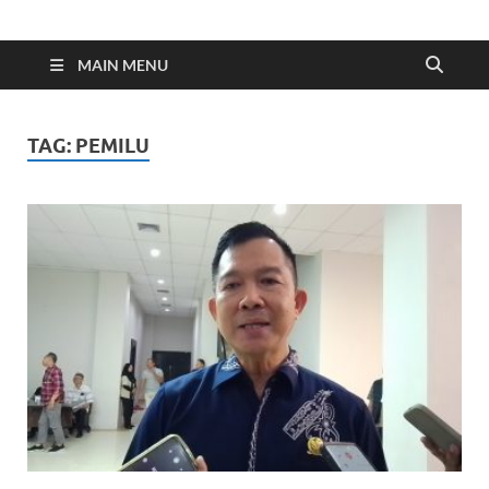
Indonesia Cyber
Media Cetak, Online & Streaming
MAIN MENU
TAG:
PEMILU