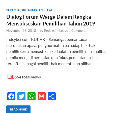
b
er
s
e
o
A
BERANDA
/
KUTAI KARTANEGARA
Dialog Forum Warga Dalam Rangka
o
p
Mensukseskan Pemilihan Tahun 2019
k
p
November 28, 2018
-
by
Redaksi
-
Leave a Comment
Indcyber.com. KUKAR – Semangat pemantauan
merupakan upaya penghormatan terhadap hak-hak
pemilih serta memastikan kedaulatan pemilih dan kualitas
pemilu menjadi perhatian dan fokus pemantauan, hak
terdaftar sebagai pemilih, hak menentukan pilihan …
664 total views
F
T
W
G
S
ac
w
h
m
h
e
itt
at
ail
ar
READ MORE