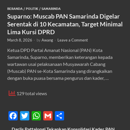
BERANDA
/
POLITIK
/
SAMARINDA
Suparno: Muscab PAN Samarinda Digelar
Serentak di 10 Kecamatan, Target Minimal
Lima Kursi DPRD
March 8, 2026
-
by
Awang
-
Leave a Comment
Ketua DPD Partai Amanat Nasional (PAN) Kota
Samarinda, Suparno, memberikan keterangan kepada
wartawan usai pelaksanaan Musyawarah Cabang
(Muscab) PAN se-Kota Samarinda yang dirangkaikan
dengan buka puasa bersama pengurus dan kader, …
129 total views
F
T
W
G
S
ac
w
h
m
h
Darlis Pattalongi Tekankan Konsolidasi Kader PAN