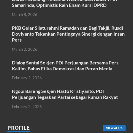
e
itt
at
ail
ar
Samarinda, Optimistis Raih Enam Kursi DPRD
b
er
s
e
March 8, 2026
o
A
PKB Gelar Silaturahmi Ramadan dan Bagi Takjil, Rusdi
o
p
Doviyanto Tekankan Pentingnya Sinergi dengan Insan
k
p
Pers
March 2, 2026
Dialog Santai Sekjen PDI Perjuangan Bersama Pers
Kaltim, Bahas Etika Demokrasi dan Peran Media
February 2, 2026
Ngopi Bareng Sekjen Hasto Kristiyanto, PDI
Perjuangan Tegaskan Partai sebagai Rumah Rakyat
February 2, 2026
PROFILE
VIEW ALL