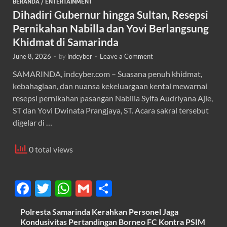
BERANDA
/
ENTERTAINMENT
Dihadiri Gubernur hingga Sultan, Resepsi
Pernikahan Nabilla dan Yovi Berlangsung
Khidmat di Samarinda
June 8, 2026
-
by
indcyber
-
Leave a Comment
SAMARINDA, indcyber.com – Suasana penuh khidmat,
kebahagiaan, dan nuansa kekeluargaan kental mewarnai
resepsi pernikahan pasangan Nabilla Syifa Audriyana Ajie,
ST dan Yovi Dwinata Prangjaya, ST. Acara sakral tersebut
digelar di …
0 total views
F
T
W
G
S
ac
w
h
m
h
Polresta Samarinda Kerahkan Personel Jaga
e
itt
at
ail
ar
Kondusivitas Pertandingan Borneo FC Kontra PSIM