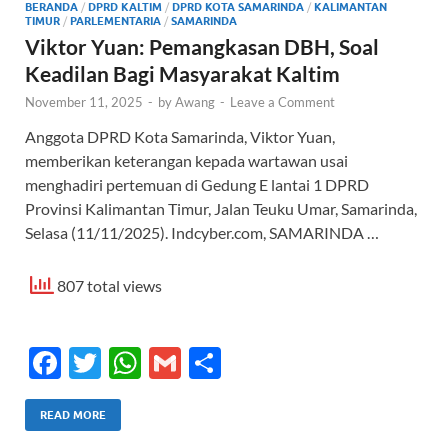
BERANDA
/
DPRD KALTIM
/
DPRD KOTA SAMARINDA
/
KALIMANTAN
TIMUR
/
PARLEMENTARIA
/
SAMARINDA
Viktor Yuan: Pemangkasan DBH, Soal
Keadilan Bagi Masyarakat Kaltim
November 11, 2025
-
by
Awang
-
Leave a Comment
Anggota DPRD Kota Samarinda, Viktor Yuan,
memberikan keterangan kepada wartawan usai
menghadiri pertemuan di Gedung E lantai 1 DPRD
Provinsi Kalimantan Timur, Jalan Teuku Umar, Samarinda,
Selasa (11/11/2025). Indcyber.com, SAMARINDA …
807 total views
F
T
W
G
S
ac
w
h
m
h
e
itt
at
ail
ar
READ MORE