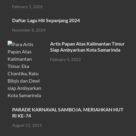
b
er
s
e
February 1, 2026
o
A
Daftar Lagu Hit Sepanjang 2024
o
p
November 8, 2024
k
p
Artis Papan Atas Kalimantan Timur
Siap Ambyarkan Kota Samarinda
February 4, 2023
PARADE KARNAVAL SAMBOJA, MERIAHKAN HUT
RI KE-74
August 15, 2019