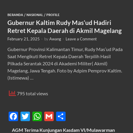
BERANDA
/
NASIONAL
/
PROFILE
Gubernur Kaltim Rudy Mas’ud Hadiri
Retret Kepala Daerah di Akmil Magelang
February 21, 2025
-
by
Awang
-
Leave a Comment
Gubernur Provinsi Kalimantan Timur, Rudy Mas’ud Pada
Saat Mengikuti Retret Kepala Daerah Terpilih Hasil
Pilkada Serantak 2024 di Akademi Militer( Akmil)
Magelang, Jawa Tengah. Foto by Adpim Pemprov Kaltim.
(Istimewa) …
795 total views
F
T
W
G
S
ac
w
h
m
h
AGM Terima Kunjungan Kasdam VI/Mulawarman