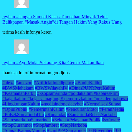
reyhan
-
Jangan Sampai Kasus Tumpahan Minyak Teluk
Balikpapan “Masuk Angin”di Tangan Hakim Yang Rakus Uang
terima kasih infonya keren
reyhan
-
Ayo Mulai Sekarang Kita Gemar Makan Ikan
thanks a lot of information goodjobs
#alexa
#amazon
#ArtificialIntelligence
#BanjirKaltim
#BWSMahakam
#BWSWilayahIV
#DinasPUPRPeraKaltim
#KeamananParkir
#ksopsamarinda #poldakaltim #kabareskrim
#kajatikaltim #kejaksaanagung # pemprovkaltim #presidenprabowo
#LingkunganKaltim
#mediaindonesiacyber
#NormalisasiSungai
#OpiniPublik
#PemerintahKaltim
#PencurianMotor
#PeranMedia
#PolsekSamarindaUlu
#Runandar
#SamarindaBebasNarkoba
#SatresnarkobaSamarinda
#Sekda #PelayananPublik
#software
#StopCuranmor
#StopJambret
#StopNarkoba
#SungaiKarangMumus
#UnitPPASamarinda
10 November
100