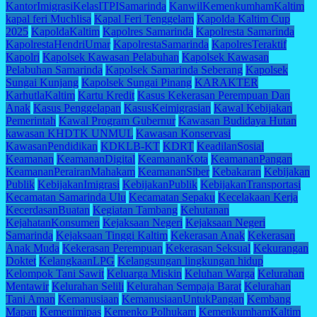
KantorImigrasiKelasITPISamarinda
KanwilKemenkumhamKaltim
kapal feri Muchlisa
Kapal Feri Tenggelam
Kapolda Kaltim Cup
2025
KapoldaKaltim
Kapolres Samarinda
Kapolresta Samarinda
KapolrestaHendriUmar
KapolrestaSamarinda
KapolresTeraktif
Kapolri
Kapolsek Kawasan Pelabuhan
Kapolsek Kawasan
Pelabuhan Samarinda
Kapolsek Samarinda Seberang
Kapolsek
Sungai Kunjang
Kapolsek Sungai Pinang
KARAKTER
KarhutlaKaltim
Kartu Kredit
Kasus Kekerasan Perempuan Dan
Anak
Kasus Penggelapan
KasusKeimigrasian
Kawal Kebijakan
Pemerintah
Kawal Program Gubernur
Kawasan Budidaya Hutan
kawasan KHDTK UNMUL
Kawasan Konservasi
KawasanPendidikan
KDKLB-KT
KDRT
KeadilanSosial
Keamanan
KeamananDigital
KeamananKota
KeamananPangan
KeamananPerairanMahakam
KeamananSiber
Kebakaran
Kebijakan
Publik
KebijakanImigrasi
KebijakanPublik
KebijakanTransportasi
Kecamatan Samarinda Ulu
Kecamatan Sepaku
Kecelakaan Kerja
KecerdasanBuatan
Kegiatan Tambang
Kehutanan
KejahatanKonsumen
Kejaksaan Negeri
Kejaksaan Negeri
Samarinda
Kejaksaan Tinggi Kaltim
Kekerasan Anak
Kekerasan
Anak Muda
Kekerasan Perempuan
Kekerasan Seksual
Kekurangan
Doktet
KelangkaanLPG
Kelangsungan lingkungan hidup
Kelompok Tani Sawit
Keluarga Miskin
Keluhan Warga
Kelurahan
Mentawir
Kelurahan Selili
Kelurahan Sempaja Barat
Kelurahan
Tani Aman
Kemanusiaan
KemanusiaanUntukPangan
Kembang
Mapan
Kemenimipas
Kemenko Polhukam
KemenkumhamKaltim