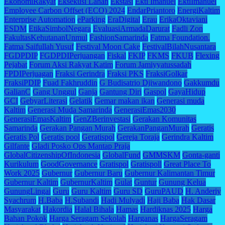
EkonomiRakyat
Eksekusi Lahan
Ekstasi
Ekti Imanuel
EktiImanuel
Employee Carbon Offset (ECO) 2024
EndarPriantoro
EnergiKaltim
Enterprise Automation
eParking
EraDigital
Erau
ErikaOktaviani
ESDM
EtikaSimbolNegara
EvaluasiArmadaDarurat
Fadli Zon
FakultasKehutananUnmul
FashionSamarinda
Fatma Foundation.
Fatma Saifullah Yusuf
Festival Moon Cake
FestivalBilahNusantara
FGDPDIP
FGDPDIPerjuangan
Fiskal
FKIP
FKMS
FKUB
Flexing
Pejabat
Forum Aksi Rakyat Katim
Forum Jamiyyatussadah
FPDIPerjuagan
Fraksi Gerindra
Fraksi PKS
FraksiGolkar
FraksiPDIP
Fuad Fakhruddin
G Budisatrio Djiwandono
Gakkumdu
GalianC
Gang Unggul
Ganja
Gantung Diri
Gaspol
GayaHidup
GCI
GebyarLiterasi
Gelatik
Gemar makan ikan
Generasi muda
Kaltim
Generasi Muda Samarinda
GenerasiEmas2030
GenerasiEmasKaltim
GenZBerinvestasi
Gerakan Komunitas
Samarinda
Gerakan Pangan Murah
GerakanPanganMurah
Geratis
Geratis Pol
Geratis pool
Geratispol
Gereja Toraja
Gerindra Kaltim
Gilfante
Gladi Posko Ops Mantap Praja
GlobalCitizenshipOfIndonesia
GlobalFund
GMMSKM
Gonta-ganti
Kurikulum
GoodGovernance
Gratispol
Gratispoll
Great Place To
Work 2025
Gubernur
Gubernur Baru
Gubernur Kalimantan Timur
Gubernur Kaltim
GubernurKaltim
Gulat
Guntur
Gunung Kelua
GunungLingai
Guru
Guru Kaltim
Guru SD
GuruPAUD
H. Anderiy
Syachrum
H.Baba
H.Subandi
Hadi Mulyadi
Haji Baba
Hak Dasar
Masyarakat
Hakordia
Halal Bihala
Hamas
Hardiknas 2025
Harga
Bahan Pokok
Harga Seragam Sekolah
Harganas
HargaSeragam