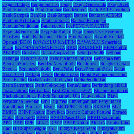
Cagar Budaya
Bangunan Liar
Banjir
Banjir Samarinda
BanjirAceh
BanjirSamarinda
BanjirSumbar
BanjirSumut
Bank BPR Samarinda
Bank Sampah
BanKeu
BankSampah
Bansos
Bantuan ATENSI
Bantuan Kebakaran
Bantuan Sosial
BantuanKeuangan
BantuanPendidikan
Bapemperda
BAPENDA KALTIM
BapendaSamarinda
Bappeda Kaltim
Baqa
Batas Usia Penerima
Beasiswa
Batik Kalimantan Timur
Bau Sampah
Bawah Kendali
Operasi (BKO)
BAWASLU KALTIM
BAWASLU Samarinda
Bazar
BAZNAS SAMARINDA
BBM
BBM SPBU
BBMKaltim
BBPPKS
Beasiswa
BebasAsapKaltim
Belanja Publik
Belimau
Benanga
Bencana Alam
Bencana tanah longsor
BencanaAlam
BencanaSumatera
BenderaMerahPutih
Bendungan
Bengkel Geratis
Bepelas
BerantasNarkoba
BerasPalsu
BerasPremiumPalsu
Berau
Berau Coal
Berbagi
Berita
Berita Hoaks
Berita Kalimantan Timur
BeritaKaltim
BeritaNasionalIndcyber
BeritaPendidikan
BeritaSamarinda
BeritaTeknologi
BeritaUtama
Berlindung dibalik
kuasa hukum
Bermanfaat
Best Workplace 2025
Bhabinkamtibmas
Bhabinkamtibmas Polsek Samarinda Ulu
Bhayangkara
Biaya
Perpisahan Sekolah
Bibit
Big mall
Bimbingan dan Penyuluhan
Kamtibmas
Birokrasi
Bisnis
BK DPRD Kaltim
BKKBN
BLT
BMKG
BNNP Kaltim
Bom ikan
Borneo Culture Festival
Borneo
Mukti
BorneoFC
BPBD
BPBD Paser Utara
BPBD Samarinda
BPG
BPJS
BPK
BPKD
BPKP
BPKP Kaltim
BRIDA
Bripka Joko
Hadi
BRISuperLeague
BSU
Budaya Kerja Sehat
BudayaKaltim
Budianto Bulang
Buka Puasa Bersama
Bulog
Buloh
BUMD