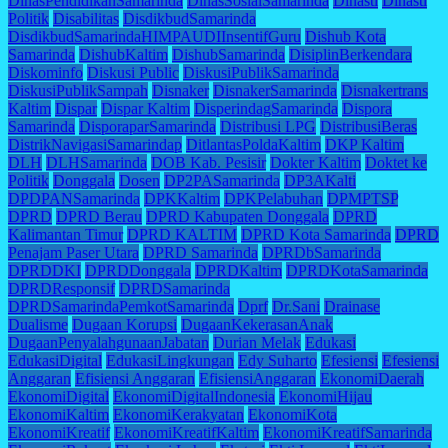
DinasPendidikanSamarinda
DinasSosialSamarinda
Dinasti
Dinasti
Politik
Disabilitas
DisdikbudSamarinda
DisdikbudSamarindaHIMPAUDIInsentifGuru
Dishub Kota
Samarinda
DishubKaltim
DishubSamarinda
DisiplinBerkendara
Diskominfo
Diskusi Public
DiskusiPublikSamarinda
DiskusiPublikSampah
Disnaker
DisnakerSamarinda
Disnakertrans
Kaltim
Dispar
Dispar Kaltim
DisperindagSamarinda
Dispora
Samarinda
DisporaparSamarinda
Distribusi LPG
DistribusiBeras
DistrikNavigasiSamarindap
DitlantasPoldaKaltim
DKP Kaltim
DLH
DLHSamarinda
DOB Kab. Pesisir
Dokter Kaltim
Doktet ke
Politik
Donggala
Dosen
DP2PASamarinda
DP3AKalti
DPDPANSamarinda
DPKKaltim
DPKPelabuhan
DPMPTSP
DPRD
DPRD Berau
DPRD Kabupaten Donggala
DPRD
Kalimantan Timur
DPRD KALTIM
DPRD Kota Samarinda
DPRD
Penajam Paser Utara
DPRD Samarinda
DPRDbSamarinda
DPRDDKI
DPRDDonggala
DPRDKaltim
DPRDKotaSamarinda
DPRDResponsif
DPRDSamarinda
DPRDSamarindaPemkotSamarinda
Dprf
Dr.Sani
Drainase
Dualisme
Dugaan Korupsi
DugaanKekerasanAnak
DugaanPenyalahgunaanJabatan
Durian Melak
Edukasi
EdukasiDigital
EdukasiLingkungan
Edy Suharto
Efesiensi
Efesiensi
Anggaran
Efisiensi Anggaran
EfisiensiAnggaran
EkonomiDaerah
EkonomiDigital
EkonomiDigitalIndonesia
EkonomiHijau
EkonomiKaltim
EkonomiKerakyatan
EkonomiKota
EkonomiKreatif
EkonomiKreatifKaltim
EkonomiKreatifSamarinda