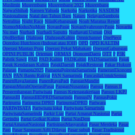
Muslimin
Musrembang
Musrembang 2025
Musrenbang
NajwaShihab
Nansen Yahuda
Narkoba
Narkotika
NASDEM
Nasionalisme
Natal dan Tahun Baru
Nataru
NelayanSamboja
Netralitas
Night Race
NilaiKebangsaan
Noah Maratua Resort
NomorModusNoMore
NovanPasie
NovanSyahronnyPasie
Novarita
Nu mart
Nurhadi
Nurhadi Saputra
Nurhayati Usman
Ojol
OjolBerlian
Olahraga
OlahragaKaltim
Omnichannel
OnePiece
Ooredoo Hutchison (Indosat atau IOH)
OPD
OPD KALTIM
Operasi Mantap Praja
Operasi Pekat Mahakam
OperasiGabungan
OPINI PUBLIK
Orientasi
ORMAS
OtonomiDaera
OTT
P
P3K
Pabrik Sawit
PAD
PAD Kaltim
PADKaltim
PADSamarinda
Pajak
Pajak Kendaraan Kaltim
PajakDaerah
PajakRestoran
Pakar Hukum
Palaran
Pamapta2025
PamaptaPolrestaSamarinda
PameranEkonomi
PAN
PAN Bantu Rakyat
PAN Samarinda
PancasilaUntukSemua
PanenRayaJagung
PanenRayaPadi
PanganMandiri
PanganMurahOperasiPasar
PanganNusantara
Pansus
Pansus II
Pengembangan Pariwisata
Pansus Ketenagakerjaan
Pansus LKPJ
PansusIII
PansusIIIDPRDSamarinda
PansusIV
PansusPokir
Paripurna
Paripurna DPRD
ParipurnaDPRD
Pariwara
PARIWISATA
Pariwisata lokal
Pariwisata Samarinda
PariwisataSamarinda
Parkir Liar
Partai Amanat Nasional
Partai
Gerindra
Partai Golkar Kaltim
Partai NasDem
PartaiAmanatNasional
PartisipasiMasyarakat
Pasar Merdeka
Pasar
Pagi
Pasar Sanggam Adji Dilayas
Pasar subuh
Pasar Tradisional