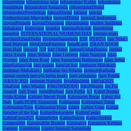
infrastruktur
Infrastruktur jalan
Infrastruktur Kaltim
Infrastruktur
Pendidikan
Infrastruktur Samarinda
infrastrukturDigital
InfrastrukturPendidikan
InklusiDigital
Inklusif
Inovasi
Pemberdayaan Masyarakat
InovasiDigital
InovasiLingkungan
InovasiPemuda
InovasiTeknologi
Inprastruktur
Insiden Jambatan
Mahakam I
Insinerator
inspeksi
InspeksiSekolah
Inspektorat
Integritas
INTERNATIONAL WOMENS DAY
Internet gratis
InvestasiEmasDigital
InvestasiSamarinda
IOH
IPERDA
Iran Noor -
Hadi Mulyadi
IrjenEndarPriantoro
IsmailLatisi
ISRAN NOOR
Isran-Hadi
Iswandi
IUP
Izin Ormas
JagungUntukBangsa
Jahidin
Jaksa Agung
Jalan Batuah
Jalan Longsor
Jalan Nasional
Jalan
Provinsi
Jalan Ring Road
Jalan Samarinda Balikpapan
Jalan Sehat
JalanSuriansyah
Jam malam
Jama'ah haji
Jambatan Mahakam
Jambatan Mahakam I
Jambatan Sei Nibung
JamboreKarhutla
Jangan mudah percaya berita hoaks
Janji pertamina
Janji Politik
JARAN 2024
Jaringan Narkoba
JayaMualimin
JobFair2025
JohaFajal
Joko Wiratno
JOKOWIDODO
JokoWiratno
Jos Pol
Josspoll
Judi Togel
JumatBerbagi
Juru Parkir
K3
Kabid Humas
Polda Kaltim
Kabinet Merah Putih
Kabupaten Berau
Kabur Aja
Dulu
Kadis PUPR Samarinda
Kalimantan
Kalimantan Timur
KalimantanTimu
KalimantanTimur
kaltim
Kaltim Emas
Kaltim
Paradise of the East
KaltimBerkarakter
KaltimCerdas
KaltimExpo2025
KaltimSehat
KaltimSukses
KaltimTerkini
Kamaruddin
Kamaruddin Ibrahim
Kampanye
Kampung Ketupat
Kampus
Kamtibmas
Kantor Imigrasi Samarinda