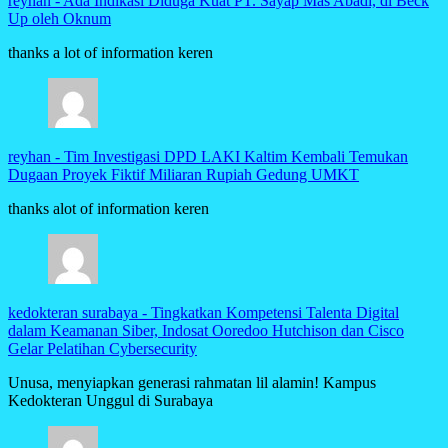
reyhan
-
Ada Indikasi Diduga Kuat PT. Sayap Mas Abadi, di Beck
Up oleh Oknum
thanks a lot of information keren
reyhan
-
Tim Investigasi DPD LAKI Kaltim Kembali Temukan
Dugaan Proyek Fiktif Miliaran Rupiah Gedung UMKT
thanks alot of information keren
kedokteran surabaya
-
Tingkatkan Kompetensi Talenta Digital
dalam Keamanan Siber, Indosat Ooredoo Hutchison dan Cisco
Gelar Pelatihan Cybersecurity
Unusa, menyiapkan generasi rahmatan lil alamin! Kampus
Kedokteran Unggul di Surabaya