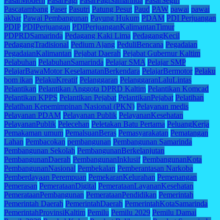
PasarModern
PasarPagi
PasarPagiSamarinda
PasarSegiri
Pascatambang
Paser
Pasutri
Patung Pesut
Paud
PAW
pawai
pawai
akbar
Pawai Pembangunan
Payung Hukum
PDAM
PDI Perjuangan
PDIP
PDIPerjuangan
PDIPerjuanganKalimantanTimur
PDPRDSamarinda
Pedagang Kaki Lima
PedagangKecil
PedagangTradisional
Pedium Ajang
PeduliBencana
Pegadaian
PegadaianKalimantan
Pejabat Daerah
Pejabat Gubernur Kaltim
Pelabuhan
PelabuhanSamarinda
Pelajar SMA
Pelajar SMP
PelajarBawaMotor KeselamatanBerkendara
PelajarBermotor
Pelaku
bom ikan
PelakuKreatif
Pelanggaran
PelanggaranLaluLintas
Pelantikan
Pelantikan Anggota DPRD Kaltim
Pelantikan Komcad
Pelantikan KPPS
Pelantikan Pejabat
PelantikanPejabat
Pelatihan
Pelatihan Kepemimpinan Nasional (PKN)
Pelayanan medis
Pelayanan PDAM
Pelayanan Publik
PelayananKesehatan
PelayananPublik
Pelecehan
Peletakan Batu Pertama
PeluangKerja
Pemakaman umum
PemalsuanBeras
Pemasyarakatan
Pematangan
Lahan
Pembacokan
pembangunan
Pembangunan Samarinda
Pembangunan Sekolah
PembangunanBerkelanjutan
PembangunanDaerah
PembangunanInklusif
PembangunanKota
PembangunanNasional
Pembekalan
Pemberantasan Narkoba
Pemberdayaan Perempuan
PemekaranKelurahan
Pemenangan
Pemerasan
PemerataanDigital
PemerataanLayananKesehatan
PemerataanPembangunan
PemerataanPendidikan
Pemerintah
Pemerintah Daerah
PemerintahDaerah
PemerintahKotaSamarinda
PemerintahProvinsiKaltim
Pemilu
Pemilu 2029
Pemilu Damai