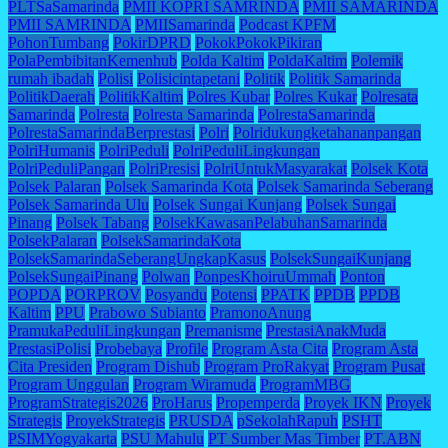
PLTSaSamarinda
PMII KOPRI SAMRINDA
PMII SAMARINDA
PMII SAMRINDA
PMIISamarinda
Podcast KPFM
PohonTumbang
PokirDPRD
PokokPokokPikiran
PolaPembibitanKemenhub
Polda Kaltim
PoldaKaltim
Polemik
rumah ibadah
Polisi
Polisicintapetani
Politik
Politik Samarinda
PolitikDaerah
PolitikKaltim
Polres Kubar
Polres Kukar
Polresata
Samarinda
Polresta
Polresta Samarinda
PolrestaSamarinda
PolrestaSamarindaBerprestasi
Polri
Polridukungketahananpangan
PolriHumanis
PolriPeduli
PolriPeduliLingkungan
PolriPeduliPangan
PolriPresisi
PolriUntukMasyarakat
Polsek Kota
Polsek Palaran
Polsek Samarinda Kota
Polsek Samarinda Seberang
Polsek Samarinda Ulu
Polsek Sungai Kunjang
Polsek Sungai
Pinang
Polsek Tabang
PolsekKawasanPelabuhanSamarinda
PolsekPalaran
PolsekSamarindaKota
PolsekSamarindaSeberangUngkapKasus
PolsekSungaiKunjang
PolsekSungaiPinang
Polwan
PonpesKhoiruUmmah
Ponton
POPDA
PORPROV
Posyandu
Potensi
PPATK
PPDB
PPDB
Kaltim
PPU
Prabowo Subianto
PramonoAnung
PramukaPeduliLingkungan
Premanisme
PrestasiAnakMuda
PrestasiPolisi
Probebaya
Profile
Program Asta Cita
Program Asta
Cita Presiden
Program Dishub
Program ProRakyat
Program Pusat
Program Unggulan
Program Wiramuda
ProgramMBG
ProgramStrategis2026
ProHarus
Propemperda
Proyek IKN
Proyek
Strategis
ProyekStrategis
PRUSDA
pSekolahRapuh
PSHT
PSIMYogyakarta
PSU Mahulu
PT Sumber Mas Timber
PT.ABN