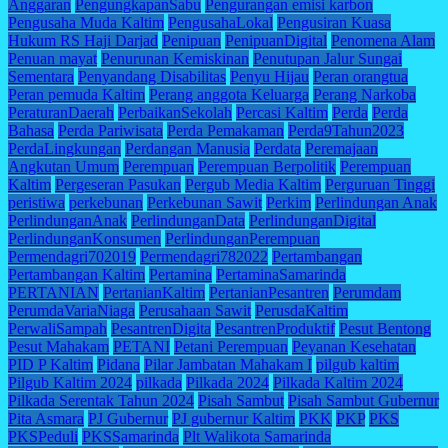
Anggaran
PengungkapanSabu
Pengurangan emisi karbon
Pengusaha Muda Kaltim
PengusahaLokal
Pengusiran Kuasa
Hukum RS Haji Darjad
Penipuan
PenipuanDigital
Penomena Alam
Penuan mayat
Penurunan Kemiskinan
Penutupan Jalur Sungai
Sementara
Penyandang Disabilitas
Penyu Hijau
Peran orangtua
Peran pemuda Kaltim
Perang anggota Keluarga
Perang Narkoba
PeraturanDaerah
PerbaikanSekolah
Percasi Kaltim
Perda
Perda
Bahasa
Perda Pariwisata
Perda Pemakaman
Perda9Tahun2023
PerdaLingkungan
Perdangan Manusia
Perdata
Peremajaan
Angkutan Umum
Perempuan
Perempuan Berpolitik
Perempuan
Kaltim
Pergeseran Pasukan
Pergub Media Kaltim
Perguruan Tinggi
peristiwa
perkebunan
Perkebunan Sawit
Perkim
Perlindungan Anak
PerlindunganAnak
PerlindunganData
PerlindunganDigital
PerlindunganKonsumen
PerlindunganPerempuan
Permendagri702019
Permendagri782022
Pertambangan
Pertambangan Kaltim
Pertamina
PertaminaSamarinda
PERTANIAN
PertanianKaltim
PertanianPesantren
Perumdam
PerumdaVariaNiaga
Perusahaan Sawit
PerusdaKaltim
PerwaliSampah
PesantrenDigita
PesantrenProduktif
Pesut Bentong
Pesut Mahakam
PETANI
Petani Perempuan
Peyanan Kesehatan
PID P Kaltim
Pidana
Pilar Jambatan Mahakam I
pilgub kaltim
Pilgub Kaltim 2024
pilkada
Pilkada 2024
Pilkada Kaltim 2024
Pilkada Serentak Tahun 2024
Pisah Sambut
Pisah Sambut Gubernur
Pita Asmara
PJ Gubernur
PJ gubernur Kaltim
PKK
PKP
PKS
PKSPeduli
PKSSamarinda
Plt Walikota Samarinda