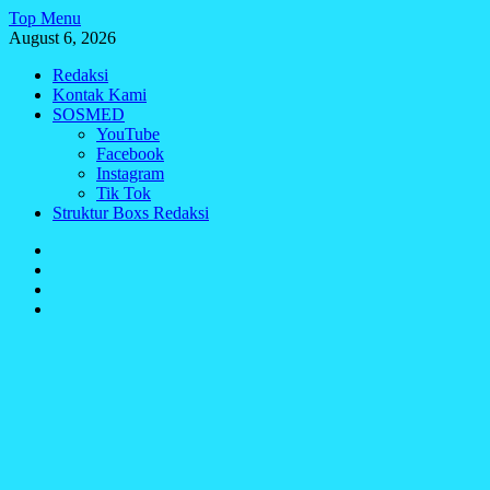
Skip
Top Menu
to
August 6, 2026
content
Redaksi
Kontak Kami
SOSMED
YouTube
Facebook
Instagram
Tik Tok
Struktur Boxs Redaksi
Redaksi
Kontak
Kami
SOSMED
Struktur
Boxs
Redaksi