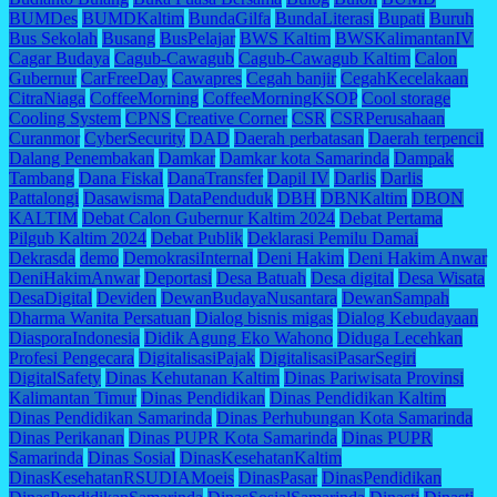
BUMDes
BUMDKaltim
BundaGilfa
BundaLiterasi
Bupati
Buruh
Bus Sekolah
Busang
BusPelajar
BWS Kaltim
BWSKalimantanIV
Cagar Budaya
Cagub-Cawagub
Cagub-Cawagub Kaltim
Calon
Gubernur
CarFreeDay
Cawapres
Cegah banjir
CegahKecelakaan
CitraNiaga
CoffeeMorning
CoffeeMorningKSOP
Cool storage
Cooling System
CPNS
Creative Corner
CSR
CSRPerusahaan
Curanmor
CyberSecurity
DAD
Daerah perbatasan
Daerah terpencil
Dalang Penembakan
Damkar
Damkar kota Samarinda
Dampak
Tambang
Dana Fiskal
DanaTransfer
Dapil IV
Darlis
Darlis
Pattalongi
Dasawisma
DataPenduduk
DBH
DBNKaltim
DBON
KALTIM
Debat Calon Gubernur Kaltim 2024
Debat Pertama
Pilgub Kaltim 2024
Debat Publik
Deklarasi Pemilu Damai
Dekrasda
demo
DemokrasiInternal
Deni Hakim
Deni Hakim Anwar
DeniHakimAnwar
Deportasi
Desa Batuah
Desa digital
Desa Wisata
DesaDigital
Deviden
DewanBudayaNusantara
DewanSampah
Dharma Wanita Persatuan
Dialog bisnis migas
Dialog Kebudayaan
DiasporaIndonesia
Didik Agung Eko Wahono
Diduga Lecehkan
Profesi Pengecara
DigitalisasiPajak
DigitalisasiPasarSegiri
DigitalSafety
Dinas Kehutanan Kaltim
Dinas Pariwisata Provinsi
Kalimantan Timur
Dinas Pendidikan
Dinas Pendidikan Kaltim
Dinas Pendidikan Samarinda
Dinas Perhubungan Kota Samarinda
Dinas Perikanan
Dinas PUPR Kota Samarinda
Dinas PUPR
Samarinda
Dinas Sosial
DinasKesehatanKaltim
DinasKesehatanRSUDIAMoeis
DinasPasar
DinasPendidikan