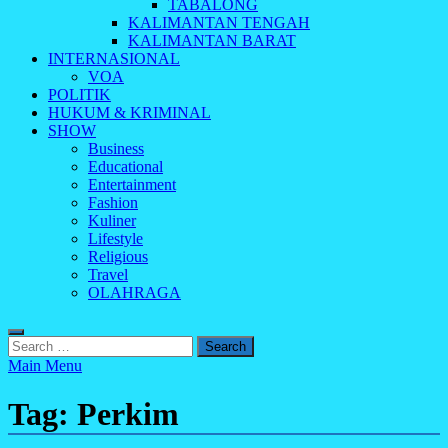
TABALONG
KALIMANTAN TENGAH
KALIMANTAN BARAT
INTERNASIONAL
VOA
POLITIK
HUKUM & KRIMINAL
SHOW
Business
Educational
Entertainment
Fashion
Kuliner
Lifestyle
Religious
Travel
OLAHRAGA
Search
for:
Main Menu
Tag:
Perkim