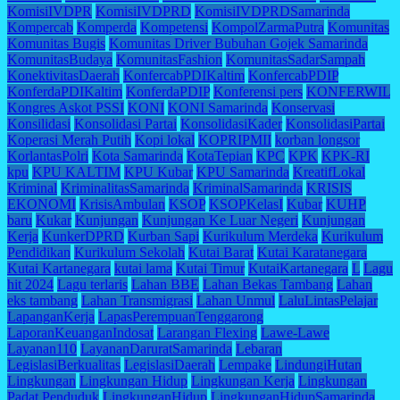
KomisiIVDPR
KomisiIVDPRD
KomisiIVDPRDSamarinda
Kompercab
Komperda
Kompetensi
KompolZarmaPutra
Komunitas
Komunitas Bugis
Komunitas Driver Bubuhan Gojek Samarinda
KomunitasBudaya
KomunitasFashion
KomunitasSadarSampah
KonektivitasDaerah
KonfercabPDIKaltim
KonfercabPDIP
KonferdaPDIKaltim
KonferdaPDIP
Konferensi pers
KONFERWIL
Kongres Askot PSSI
KONI
KONI Samarinda
Konservasi
Konsilidasi
Konsolidasi Partai
KonsolidasiKader
KonsolidasiPartai
Koperasi Merah Putih
Kopi lokal
KOPRIPMII
korban longsor
KorlantasPolri
Kota Samarinda
KotaTepian
KPC
KPK
KPK-RI
kpu
KPU KALTIM
KPU Kubar
KPU Samarinda
KreatifLokal
Kriminal
KriminalitasSamarinda
KriminalSamarinda
KRISIS
EKONOMI
KrisisAmbulan
KSOP
KSOPKelasI
Kubar
KUHP
baru
Kukar
Kunjungan
Kunjungan Ke Luar Negeri
Kunjungan
Kerja
KunkerDPRD
Kurban Sapi
Kurikulum Merdeka
Kurikulum
Pendidikan
Kurikulum Sekolah
Kutai Barat
Kutai Karatanegara
Kutai Kartanegara
kutai lama
Kutai Timur
KutaiKartanegara
L
Lagu
hit 2024
Lagu terlaris
Lahan BBE
Lahan Bekas Tambang
Lahan
eks tambang
Lahan Transmigrasi
Lahan Unmul
LaluLintasPelajar
LapanganKerja
LapasPerempuanTenggarong
LaporanKeuanganIndosat
Larangan Flexing
Lawe-Lawe
Layanan110
LayananDaruratSamarinda
Lebaran
LegislasiBerkualitas
LegislasiDaerah
Lempake
LindungiHutan
Lingkungan
Lingkungan Hidup
Lingkungan Kerja
Lingkungan
Padat Penduduk
LingkunganHidup
LingkunganHidupSamarinda