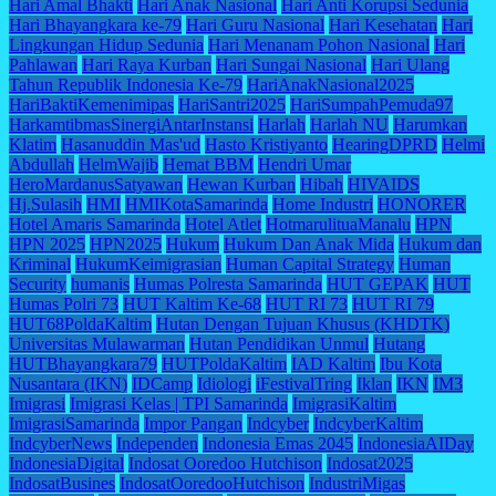
Hari Amal Bhakti
Hari Anak Nasional
Hari Anti Korupsi Sedunia
Hari Bhayangkara ke-79
Hari Guru Nasional
Hari Kesehatan
Hari
Lingkungan Hidup Sedunia
Hari Menanam Pohon Nasional
Hari
Pahlawan
Hari Raya Kurban
Hari Sungai Nasional
Hari Ulang
Tahun Republik Indonesia Ke-79
HariAnakNasional2025
HariBaktiKemenimipas
HariSantri2025
HariSumpahPemuda97
HarkamtibmasSinergiAntarInstansi
Harlah
Harlah NU
Harumkan
Klatim
Hasanuddin Mas'ud
Hasto Kristiyanto
HearingDPRD
Helmi
Abdullah
HelmWajib
Hemat BBM
Hendri Umar
HeroMardanusSatyawan
Hewan Kurban
Hibah
HIVAIDS
Hj.Sulasih
HMI
HMIKotaSamarinda
Home Industri
HONORER
Hotel Amaris Samarinda
Hotel Atlet
HotmarulituaManalu
HPN
HPN 2025
HPN2025
Hukum
Hukum Dan Anak Mida
Hukum dan
Kriminal
HukumKeimigrasian
Human Capital Strategy
Human
Security
humanis
Humas Polresta Samarinda
HUT GEPAK
HUT
Humas Polri 73
HUT Kaltim Ke-68
HUT RI 73
HUT RI 79
HUT68PoldaKaltim
Hutan Dengan Tujuan Khusus (KHDTK)
Universitas Mulawarman
Hutan Pendidikan Unmul
Hutang
HUTBhayangkara79
HUTPoldaKaltim
IAD Kaltim
Ibu Kota
Nusantara (IKN)
IDCamp
Idiologi
iFestivalTring
Iklan
IKN
IM3
Imigrasi
Imigrasi Kelas | TPI Samarinda
ImigrasiKaltim
ImigrasiSamarinda
Impor Pangan
Indcyber
IndcyberKaltim
IndcyberNews
Independen
Indonesia Emas 2045
IndonesiaAIDay
IndonesiaDigital
Indosat Ooredoo Hutchison
Indosat2025
IndosatBusines
IndosatOoredooHutchison
IndustriMigas