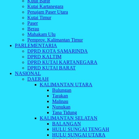
Kutai Barat
Kutai Kartanegara
Penajam Paser Utara
Kutai Timur
Paser
Berau
Mahakam Ulu
Pemprov. Kalimantan Timur
PARLEMENTARIA
DPRD KOTA SAMARINDA
DPRD KALTIM
DPRD KUTAI KARTANEGARA
DPRD KUTAI BARAT
NASIONAL
DAERAH
KALIMANTAN UTARA
Bulungan
Tarakan
Malinau
Nunukan
Tana Tidung
KALIMANTAN SELATAN
BALANGAN
HULU SUNGAI TENGAH
HULU SUNGAI UTARA