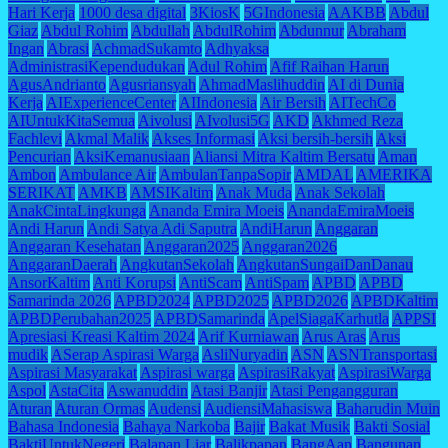
Hari Kerja
1000 desa digital
3KiosK
5GIndonesia
AAKBB
Abdul
Giaz
Abdul Rohim
Abdullah
AbdulRohim
Abdunnur
Abraham
Ingan
Abrasi
AchmadSukamto
Adhyaksa
AdministrasiKependudukan
Adul Rohim
Afif Raihan Harun
AgusAndrianto
Agusriansyah
AhmadMaslihuddin
AI di Dunia
Kerja
AIExperienceCenter
AIIndonesia
Air Bersih
AITechCo
AIUntukKitaSemua
Aivolusi
AIvolusi5G
AKD
Akhmed Reza
Fachlevi
Akmal Malik
Akses Informasi
Aksi bersih-bersih
Aksi
Pencurian
AksiKemanusiaan
Aliansi Mitra Kaltim Bersatu
Aman
Ambon
Ambulance Air
AmbulanTanpaSopir
AMDAL
AMERIKA
SERIKAT
AMKB
AMSIKaltim
Anak Muda
Anak Sekolah
AnakCintaLingkunga
Ananda Emira Moeis
AnandaEmiraMoeis
Andi Harun
Andi Satya Adi Saputra
AndiHarun
Anggaran
Anggaran Kesehatan
Anggaran2025
Anggaran2026
AnggaranDaerah
AngkutanSekolah
AngkutanSungaiDanDanau
AnsorKaltim
Anti Korupsi
AntiScam
AntiSpam
APBD
APBD
Samarinda 2026
APBD2024
APBD2025
APBD2026
APBDKaltim
APBDPerubahan2025
APBDSamarinda
ApelSiagaKarhutla
APPSI
Apresiasi Kreasi Kaltim 2024
Arif Kurniawan
Arus Aras
Arus
mudik
ASerap Aspirasi Warga
AsliNuryadin
ASN
ASNTransportasi
Aspirasi Masyarakat
Aspirasi warga
AspirasiRakyat
AspirasiWarga
Aspol
AstaCita
Aswanuddin
Atasi Banjir
Atasi Pengangguran
Aturan
Aturan Ormas
Audensi
AudiensiMahasiswa
Baharudin Muin
Bahasa Indonesia
Bahaya Narkoba
Bajir
Bakat Musik
Bakti Sosial
BaktiUntukNegeri
Balapan Liar
Balikpapan
BangAan
Bangunan