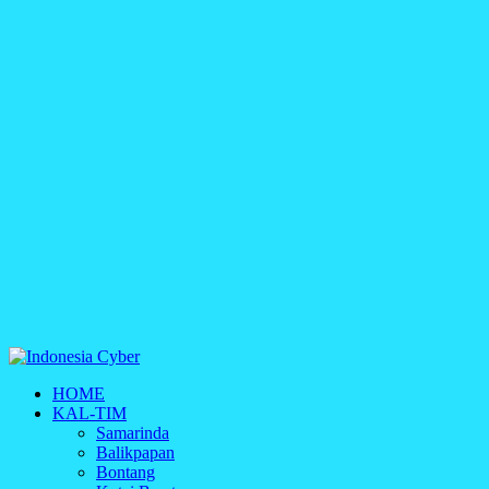
Indonesia Cyber
HOME
Media Cetak, Online & Streaming
KAL-TIM
Samarinda
Balikpapan
Bontang