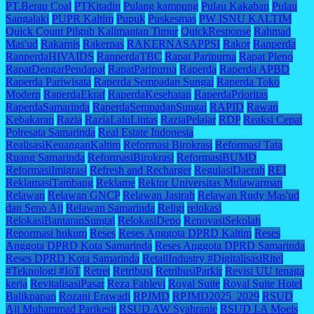
PT.Berau Coal
PTKitadin
Pulang kampung
Pulau Kakaban
Pulau
Sangalaki
PUPR Kaltim
Pupuk
Puskesmas
PW ISNU KALTIM
Quick Count Pilgub Kalimantan Timur
QuickResponse
Rahmad
Mas'ud
Rakarnis
Rakernas
RAKERNASAPPSI
Rakor
Ranperda
RanperdaHIVAIDS
RanperdaTBC
Rapat Paripurna
Rapat Pleno
RapatDengarPendapat
RapatParipurna
Raperda
Raperda APBD
Raperda Pariwisata
Raperda Sempadan Sungai
Raperda Toko
Modern
RaperdaEkraf
RaperdaKesehatan
RaperdaPrioritas
RaperdaSamarinda
RaperdaSempadanSungai
RAPID
Rawan
Kebakaran
Razia
RaziaLaluLintas
RaziaPelajar
RDP
Reaksi Cepat
Polresata Samarinda
Real Estate Indonesia
RealisasiKeuanganKaltim
Reformasi Birokrasi
Reformasi Tata
Ruang Samarinda
ReformasiBirokrasi
ReformasiBUMD
ReformasiImigrasi
Refresh and Recharger
RegulasiDaerah
REI
ReklamasiTambang
Reklame
Rektor Universitas Mulawarman
Relawan
Relawan GNCP
Relawan Jasirah
Relawan Rudy Mas'ud
dan Seno Aji
Relawan Samarinda
Religi
relokasi
RelokasiBantaranSungai
RelokasiDepo
RenovasiSekolah
Repormasi hukum
Reses
Reses Anggota DPRD Kaltim
Reses
Anggota DPRD Kota Samarinda
Reses Anggota DPRD Samarinda
Reses DPRD Kota Samarinda
RetailIndustry #DigitalisasiRitel
#Teknologi #IoT
Retret
Retribusi
RetribusiParkir
Revisi UU tenaga
kerja
RevitalisasiPasar
Reza Fahlevi
Royal Suite
Royal Suite Hotel
Balikpapan
Rozani Erawadi
RPJMD
RPJMD2025_2029
RSUD
Aji Muhammad Parikesit
RSUD AW Syahranie
RSUD I.A Moeis