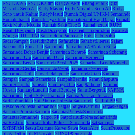
RSUDAWS
RSUDKaltim
RT/RW Aktif
Ruang Publik
Rudi
Mas'ud - Seno Aji
Rudy Mas'ud
Rudy Mas'ud - Seno Aji
Rudy-
Seno untuk Kaltim
RudyMasud
Rumah Digital UMKM Samarinda
Rumah ibadah
Rumah layak huni
Rumah Sakit Haji Darjat
Rumah
Sakit Mulya Medika
Rumah Sakit Tipe B
Rumah terapi
RUPS
Rusdi Doviyanto
RusdiDoviyanto
Rusmadi - Safaruddin
Rusmadi
Wongso
RUU TNI
Sabaruddin Panrecalle
Sabu
Sabu-sabu
SadarSampah
SaefudinZuhri
Safaruddin
SahabatLiterasi
Sajam
Salehuddin
Samarind
Samarinda
Samarinda ASN dan Etika
Samarinda Bebas Banjir
Samarinda Bentrok
Samarinda Seberang
Samarinda Ulu
Samarinda Utara
SamarindaBerbenah
SamarindaBersih
SamarindaBersih2025
SamarindaBersihNarkoba
SamarindaCerdas
SamarindaMelak
SamarindaSeberang
SamarindaTertib
SamarindaUpdate
SamarindaUtara
Samboja
Sampah
Sampah Samarinda
SampahBernilai
Samri Shaputra
SamriShaputra
Samsun
Sandiaga Uno
Sangkulirang
Sani bin
Husain
SanitaryLandfill
SantriBerdaya
SantriBergerak
SAPMA
Samarinda
Sapto Setyo Pramono
SaranaPrasaranaSekolah
SarifahSuraidah
Sat Binmas Polresta Samarinda
Sat Pol PP
Sat
Reskoba Polresta Samarinda
Satgas
SatgasKarhutla
SatgasPangan
SatlantasPolrestaSamarin
SatlantasPolrestaSamarinda
SatlantasSamarinda
Satpol PP
SatpolairudPolrestaSamarinda
SatReskrim
Satresnarkoba Polresta Samarinda
SatSamapta
SATSPAM
Satya Lencana Karya Satya
ScamAlert
ScamProtection
SDA Kaltim
SDM Unggul
SDN019Samarinda