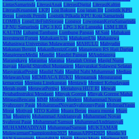
LintasSamarinda
LiterasiAnak
LiterasiDigital
LiterasiKaltim
LiterasiKeuangan
LKPJ
Loa Bakung
Loa janan Ilir
Logistik KPU
Berau
Logistik Pemilu
Logistik Pilkada KPU Kota Samarinda
LOMBA
LongLifeFishStorage
Longsor
LowonganKerjaSamarinda
LP NU Samarinda
LPG 3 KG
LPG 3 Kg Langgka
LSM LIRA
KALTIM
Lubang Tambang
Lumbung Pangan
M.Said
Mahakam
Investment Forum
Mahakam Ulu
MahakamUlu
Mahasiswa
Mahasiswa Universitas Mulawarman
MAHULU
Mahyudin
Makanan Bergizi
MakanBergiziGratis
Manajemen RS Haji Darjad
ManajemenMedia
Mandiri
Mandiri Pangan
MAndriansya
Marangkayu
Marantua
Maratua
Masalah Ormas
Masjid Nurul
Inayaat
Masjid Shirothol Mustaqiem
Masyarakat Sulawesi Selatan
MasyarakatPesisir
Maulid Nabi
Maulid Nabi Muhammad
Mediasi
MelawanArus
MEMBACA BUKU
Mengamuk
Mengurangi
kemacetan
Menjaga Lingkungan
Mentawir
Menteri Kebudayaan
Merah-putih
MerawatPertiwi
Meriahnya HUT RI
Mewah
PejabatInstruksi Mendagri
Minyak Goreng
Minyak Goreng Mahal
MitigasiBencana
MMP
Modena
Modern
Mohammad Novan
Syahronny Pasie
MohammadNovanSyahronnyPasie
MohmadYasin
Moral
Motivasi
MTQ Kaltim
Muara Berau
muara muntai
Muay
Thai
Mugirejo
Muhammad Andriansyah
Muhammad Novan
Syahroni Pasie
Muhammad Samsun
MuhammadAndriansyah
MUHAMMADIYAH
MuhammadSamsun
MUKTAMAR
MulawarmanChampionship2025
MunasAPPSI2025
Musda VI
PAN Samarinda
MusdaPAN
Musik
Musisi Muda
Muslimat NU