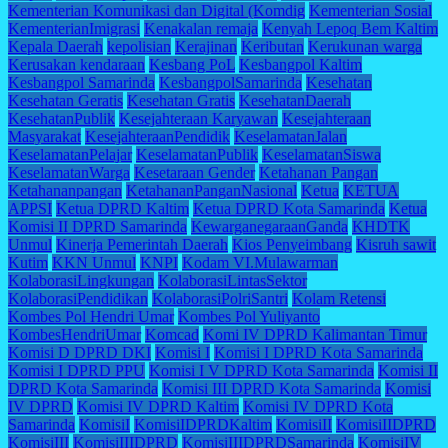
Kementerian Komunikasi dan Digital (Komdig
Kementerian Sosial
KementerianImigrasi
Kenakalan remaja
Kenyah Lepoq Bem Kaltim
Kepala Daerah
kepolisian
Kerajinan
Keributan
Kerukunan warga
Kerusakan kendaraan
Kesbang PoL
Kesbangpol Kaltim
Kesbangpol Samarinda
KesbangpolSamarinda
Kesehatan
Kesehatan Geratis
Kesehatan Gratis
KesehatanDaerah
KesehatanPublik
Kesejahteraan Karyawan
Kesejahteraan
Masyarakat
KesejahteraanPendidik
KeselamatanJalan
KeselamatanPelajar
KeselamatanPublik
KeselamatanSiswa
KeselamatanWarga
Kesetaraan Gender
Ketahanan Pangan
Ketahananpangan
KetahananPanganNasional
Ketua
KETUA
APPSI
Ketua DPRD Kaltim
Ketua DPRD Kota Samarinda
Ketua
Komisi II DPRD Samarinda
KewarganegaraanGanda
KHDTK
Unmul
Kinerja Pemerintah Daerah
Kios Penyeimbang
Kisruh sawit
Kutim
KKN Unmul
KNPI
Kodam VI.Mulawarman
KolaborasiLingkungan
KolaborasiLintasSektor
KolaborasiPendidikan
KolaborasiPolriSantri
Kolam Retensi
Kombes Pol Hendri Umar
Kombes Pol Yuliyanto
KombesHendriUmar
Komcad
Komi IV DPRD Kalimantan Timur
Komisi D DPRD DKI
Komisi I
Komisi I DPRD Kota Samarinda
Komisi I DPRD PPU
Komisi I V DPRD Kota Samarinda
Komisi II
DPRD Kota Samarinda
Komisi III DPRD Kota Samarinda
Komisi
IV DPRD
Komisi IV DPRD Kaltim
Komisi IV DPRD Kota
Samarinda
KomisiI
KomisiIDPRDKaltim
KomisiII
KomisiIIDPRD
KomisiIII
KomisiIIIDPRD
KomisiIIIDPRDSamarinda
KomisiIV