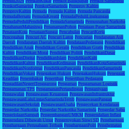
Pemilu2029
PemkabKukar
Pemkot Balikpapan
Pemkot Samarinda
PemkotSamarind
PemkotSamarinda
Pemprov Kaltim
PemprovKaltim
Pemuda
Pemuda Kaltim
Pemuda Pancasila
PemudaBersatu
PemudaKreatif
PemudaPeduliLingkungan
PemudaPeduliPendidikan
PemudaSamarinda
Pemusnahan Narkoba
PenahananMahasiswa
PenanamanPohon
Penataan Pasar Samarinda
PenataanKota
PenataanSungai
Pencabulan
PencariKerja
Pencegahan
Pencuri AC
Pencuri Latop
Pencurian
Pendapatan Asli
Daerah
Pendapatan Daerah Kaltim
PendataanPedagang
Pendidikan
Pendidikan Anak
Pendidikan Geratis
Pendidikan Gratis
Pendidikan
Kaltim
Pendidikan Moral
Pendidikan Politik
PendidikanDasar
PendidikanDigital
PendidikanIslam
PendidikanKalti
PendidikanKaltim
PendidikanKedinasan
PendidikanKotaSamarinda
PendidikanNonformal
PendidikanPancasila
PendidikanSamarinda
PendidikanVokasi
Penegakan Hukum
PenegakanHukum
Peneggak
Keadilan
Penembakan
Penertiban
Penertiban Pedagang
PengadilanNegeriTenggarong
Pengaman
Pengamanan Logistik
Pengamanan TPS
PengamananPertandingan
Penganiyaan
Pengawalan
Pengawasan Keuangan
PengawasanInfrastruktur
PengawasanLaluLintasSamarindaTertib
PengawasanPangan
PengawasanSekolah
PengawasanUsaha
Pengecekan Kendaraan
Pengedar Narkotika
Pengedar Narkotika Samarinda
Pengedar Sabu
PengelolaanSampah
PengembanganUMKM
Pengendalian Inflasi
Pengendara Dibawah Umur
Pengeroyokan Siswi SD
Penghargaan
Penghargaan Perusahaan Terbaik
PenghargaanPolri
Penghematan