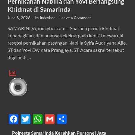
Pernikahan Nabilla dan Yovi Berlangsung
Khidmat di Samarinda
June 8, 2026
-
by
indcyber
-
Leave a Comment
SAMARINDA, indcyber.com – Suasana penuh khidmat,
kebahagiaan, dan nuansa kekeluargaan kental mewarnai
resepsi pernikahan pasangan Nabilla Syifa Audriyana Ajie,
ST dan Yovi Dwinata Prangjaya, ST. Acara sakral tersebut
digelar di …
F
T
W
G
S
ac
w
h
m
h
Polresta Samarinda Kerahkan Personel Jaga