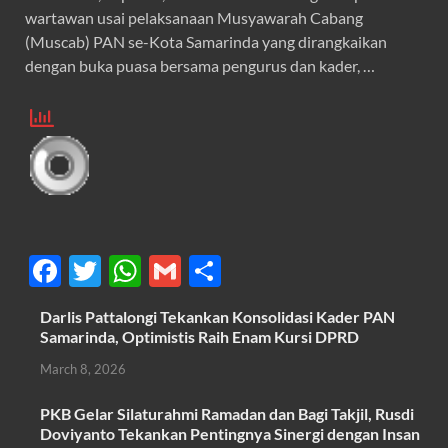
wartawan usai pelaksanaan Musyawarah Cabang
(Muscab) PAN se-Kota Samarinda yang dirangkaikan
dengan buka puasa bersama pengurus dan kader, …
F
T
W
G
S
ac
w
h
m
h
Darlis Pattalongi Tekankan Konsolidasi Kader PAN
e
itt
at
ail
ar
Samarinda, Optimistis Raih Enam Kursi DPRD
b
er
s
e
March 8, 2026
o
A
PKB Gelar Silaturahmi Ramadan dan Bagi Takjil, Rusdi
o
p
Doviyanto Tekankan Pentingnya Sinergi dengan Insan