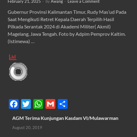
February 21, 2025
-
by
Awang
-
Leave a Comment
Gubernur Provinsi Kalimantan Timur, Rudy Mas’ud Pada
Saat Mengikuti Retret Kepala Daerah Terpilih Hasil
Pilkada Serantak 2024 di Akademi Militer( Akmil)
Magelang, Jawa Tengah. Foto by Adpim Pemprov Kaltim.
(Istimewa) …
F
T
W
G
S
ac
w
h
m
h
AGM Terima Kunjungan Kasdam VI/Mulawarman
e
itt
at
ail
ar
August 20, 2019
b
er
s
e