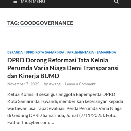
Cyber
MAIN MENU
TAG:
GOODGOVERNANCE
BERANDA
/
DPRD KOTA SAMARINDA
/
PARLEMENTARIA
/
SAMARINDA
DPRD Dorong Reformasi Tata Kelola
Perumda Varia Niaga Demi Transparansi
dan Kinerja BUMD
November 7, 2025
-
by
Awang
-
Leave a Comment
Ketua Komisi II sekaligus anggota Bapemperda DPRD
Kota Samarinda, Iswandi, memberikan keterangan kepada
wartawan usai rapat evaluasi Perda Perumda Varia Niaga
di Gedung DPRD Samarinda, Jumat (7/11/2025). Foto:
Fathur Indcyber.com, …