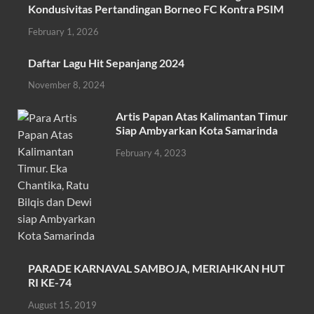
e
itt
at
ail
ar
Kondusivitas Pertandingan Borneo FC Kontra PSIM
b
er
s
e
February 1, 2026
o
A
Daftar Lagu Hit Sepanjang 2024
o
p
November 8, 2024
k
p
Artis Papan Atas Kalimantan Timur
Siap Ambyarkan Kota Samarinda
February 4, 2023
PARADE KARNAVAL SAMBOJA, MERIAHKAN HUT
RI KE-74
August 15, 2019