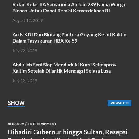
o
A
Rutan Kelas IIA Samarinda Ajukan 289 Nama Warga
Binaan Untuk Dapat Remisi Kemerdekaan RI
o
p
August 12, 2019
k
p
Artis KDI Dan Bintang Pantura Goyang Kejati Kaltim
Dalam Tasyskuran HBA Ke 59
July 23, 2019
Abdullah Sani Siap Menduduki Kursi Sekdaprov
Kaltim Setelah Dilantik Mendagri Selasa Lusa
July 13, 2019
SHOW
VIEW ALL
BERANDA
/
ENTERTAINMENT
Dihadiri Gubernur hingga Sultan, Resepsi