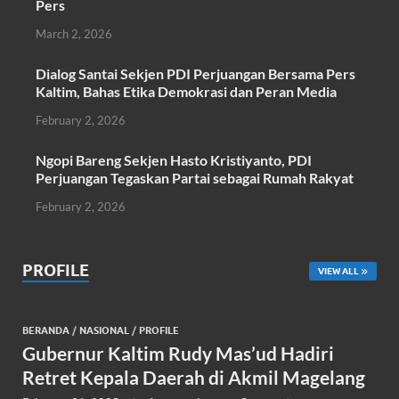
k
p
Pers
March 2, 2026
Dialog Santai Sekjen PDI Perjuangan Bersama Pers
Kaltim, Bahas Etika Demokrasi dan Peran Media
February 2, 2026
Ngopi Bareng Sekjen Hasto Kristiyanto, PDI
Perjuangan Tegaskan Partai sebagai Rumah Rakyat
February 2, 2026
PROFILE
VIEW ALL
BERANDA
/
NASIONAL
/
PROFILE
Gubernur Kaltim Rudy Mas’ud Hadiri
Retret Kepala Daerah di Akmil Magelang