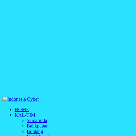
Indonesia Cyber
HOME
Media Cetak, Online & Streaming
KAL-TIM
Samarinda
Balikpapan
Bontang