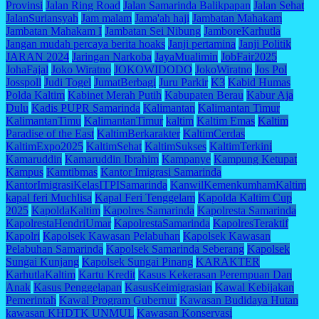
Provinsi
Jalan Ring Road
Jalan Samarinda Balikpapan
Jalan Sehat
JalanSuriansyah
Jam malam
Jama'ah haji
Jambatan Mahakam
Jambatan Mahakam I
Jambatan Sei Nibung
JamboreKarhutla
Jangan mudah percaya berita hoaks
Janji pertamina
Janji Politik
JARAN 2024
Jaringan Narkoba
JayaMualimin
JobFair2025
JohaFajal
Joko Wiratno
JOKOWIDODO
JokoWiratno
Jos Pol
Josspoll
Judi Togel
JumatBerbagi
Juru Parkir
K3
Kabid Humas
Polda Kaltim
Kabinet Merah Putih
Kabupaten Berau
Kabur Aja
Dulu
Kadis PUPR Samarinda
Kalimantan
Kalimantan Timur
KalimantanTimu
KalimantanTimur
kaltim
Kaltim Emas
Kaltim
Paradise of the East
KaltimBerkarakter
KaltimCerdas
KaltimExpo2025
KaltimSehat
KaltimSukses
KaltimTerkini
Kamaruddin
Kamaruddin Ibrahim
Kampanye
Kampung Ketupat
Kampus
Kamtibmas
Kantor Imigrasi Samarinda
KantorImigrasiKelasITPISamarinda
KanwilKemenkumhamKaltim
kapal feri Muchlisa
Kapal Feri Tenggelam
Kapolda Kaltim Cup
2025
KapoldaKaltim
Kapolres Samarinda
Kapolresta Samarinda
KapolrestaHendriUmar
KapolrestaSamarinda
KapolresTeraktif
Kapolri
Kapolsek Kawasan Pelabuhan
Kapolsek Kawasan
Pelabuhan Samarinda
Kapolsek Samarinda Seberang
Kapolsek
Sungai Kunjang
Kapolsek Sungai Pinang
KARAKTER
KarhutlaKaltim
Kartu Kredit
Kasus Kekerasan Perempuan Dan
Anak
Kasus Penggelapan
KasusKeimigrasian
Kawal Kebijakan
Pemerintah
Kawal Program Gubernur
Kawasan Budidaya Hutan
kawasan KHDTK UNMUL
Kawasan Konservasi