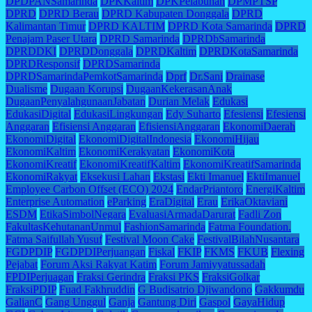
DPDPANSamarinda
DPKKaltim
DPKPelabuhan
DPMPTSP
DPRD
DPRD Berau
DPRD Kabupaten Donggala
DPRD
Kalimantan Timur
DPRD KALTIM
DPRD Kota Samarinda
DPRD
Penajam Paser Utara
DPRD Samarinda
DPRDbSamarinda
DPRDDKI
DPRDDonggala
DPRDKaltim
DPRDKotaSamarinda
DPRDResponsif
DPRDSamarinda
DPRDSamarindaPemkotSamarinda
Dprf
Dr.Sani
Drainase
Dualisme
Dugaan Korupsi
DugaanKekerasanAnak
DugaanPenyalahgunaanJabatan
Durian Melak
Edukasi
EdukasiDigital
EdukasiLingkungan
Edy Suharto
Efesiensi
Efesiensi
Anggaran
Efisiensi Anggaran
EfisiensiAnggaran
EkonomiDaerah
EkonomiDigital
EkonomiDigitalIndonesia
EkonomiHijau
EkonomiKaltim
EkonomiKerakyatan
EkonomiKota
EkonomiKreatif
EkonomiKreatifKaltim
EkonomiKreatifSamarinda
EkonomiRakyat
Eksekusi Lahan
Ekstasi
Ekti Imanuel
EktiImanuel
Employee Carbon Offset (ECO) 2024
EndarPriantoro
EnergiKaltim
Enterprise Automation
eParking
EraDigital
Erau
ErikaOktaviani
ESDM
EtikaSimbolNegara
EvaluasiArmadaDarurat
Fadli Zon
FakultasKehutananUnmul
FashionSamarinda
Fatma Foundation.
Fatma Saifullah Yusuf
Festival Moon Cake
FestivalBilahNusantara
FGDPDIP
FGDPDIPerjuangan
Fiskal
FKIP
FKMS
FKUB
Flexing
Pejabat
Forum Aksi Rakyat Katim
Forum Jamiyyatussadah
FPDIPerjuagan
Fraksi Gerindra
Fraksi PKS
FraksiGolkar
FraksiPDIP
Fuad Fakhruddin
G Budisatrio Djiwandono
Gakkumdu
GalianC
Gang Unggul
Ganja
Gantung Diri
Gaspol
GayaHidup