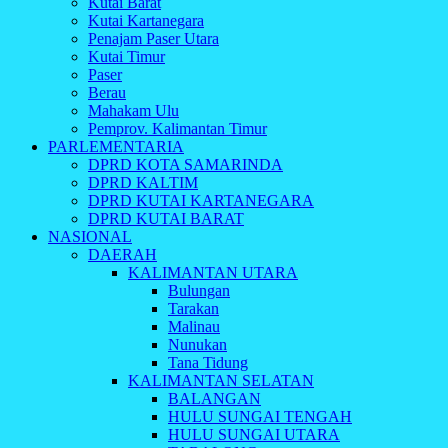
Kutai Barat
Kutai Kartanegara
Penajam Paser Utara
Kutai Timur
Paser
Berau
Mahakam Ulu
Pemprov. Kalimantan Timur
PARLEMENTARIA
DPRD KOTA SAMARINDA
DPRD KALTIM
DPRD KUTAI KARTANEGARA
DPRD KUTAI BARAT
NASIONAL
DAERAH
KALIMANTAN UTARA
Bulungan
Tarakan
Malinau
Nunukan
Tana Tidung
KALIMANTAN SELATAN
BALANGAN
HULU SUNGAI TENGAH
HULU SUNGAI UTARA