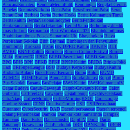
BencanaSumatera
BenderaMerahPutih
Bendungan
Bengkel Geratis
Bepelas
BerantasNarkoba
BerasPalsu
BerasPremiumPalsu
Berau
Berau Coal
Berbagi
Berita
Berita Hoaks
Berita Kalimantan Timur
BeritaKaltim
BeritaNasionalIndcyber
BeritaPendidikan
BeritaSamarinda
BeritaTeknologi
BeritaUtama
Berlindung dibalik
kuasa hukum
Bermanfaat
Best Workplace 2025
Bhabinkamtibmas
Bhabinkamtibmas Polsek Samarinda Ulu
Bhayangkara
Biaya
Perpisahan Sekolah
Bibit
Big mall
Bimbingan dan Penyuluhan
Kamtibmas
Birokrasi
Bisnis
BK DPRD Kaltim
BKKBN
BLT
BMKG
BNNP Kaltim
Bom ikan
Borneo Culture Festival
Borneo
Mukti
BorneoFC
BPBD
BPBD Paser Utara
BPBD Samarinda
BPG
BPJS
BPK
BPKD
BPKP
BPKP Kaltim
BRIDA
Bripka Joko
Hadi
BRISuperLeague
BSU
Budaya Kerja Sehat
BudayaKaltim
Budianto Bulang
Buka Puasa Bersama
Bulog
Buloh
BUMD
BUMDes
BUMDKaltim
BundaGilfa
BundaLiterasi
Bupati
Buruh
Bus Sekolah
Busang
BusPelajar
BWS Kaltim
BWSKalimantanIV
Cagar Budaya
Cagub-Cawagub
Cagub-Cawagub Kaltim
Calon
Gubernur
CarFreeDay
Cawapres
Cegah banjir
CegahKecelakaan
CitraNiaga
CoffeeMorning
CoffeeMorningKSOP
Cool storage
Cooling System
CPNS
Creative Corner
CSR
CSRPerusahaan
Curanmor
CyberSecurity
DAD
Daerah perbatasan
Daerah terpencil
Dalang Penembakan
Damkar
Damkar kota Samarinda
Dampak
Tambang
Dana Fiskal
DanaTransfer
Dapil IV
Darlis
Darlis
Pattalongi
Dasawisma
DataPenduduk
DBH
DBNKaltim
DBON
KALTIM
Debat Calon Gubernur Kaltim 2024
Debat Pertama