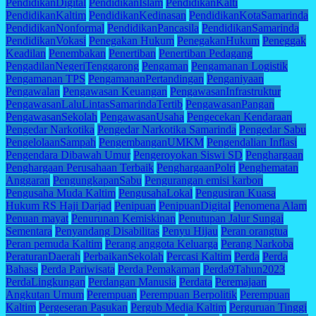
PendidikanDigital
PendidikanIslam
PendidikanKalti
PendidikanKaltim
PendidikanKedinasan
PendidikanKotaSamarinda
PendidikanNonformal
PendidikanPancasila
PendidikanSamarinda
PendidikanVokasi
Penegakan Hukum
PenegakanHukum
Peneggak
Keadilan
Penembakan
Penertiban
Penertiban Pedagang
PengadilanNegeriTenggarong
Pengaman
Pengamanan Logistik
Pengamanan TPS
PengamananPertandingan
Penganiyaan
Pengawalan
Pengawasan Keuangan
PengawasanInfrastruktur
PengawasanLaluLintasSamarindaTertib
PengawasanPangan
PengawasanSekolah
PengawasanUsaha
Pengecekan Kendaraan
Pengedar Narkotika
Pengedar Narkotika Samarinda
Pengedar Sabu
PengelolaanSampah
PengembanganUMKM
Pengendalian Inflasi
Pengendara Dibawah Umur
Pengeroyokan Siswi SD
Penghargaan
Penghargaan Perusahaan Terbaik
PenghargaanPolri
Penghematan
Anggaran
PengungkapanSabu
Pengurangan emisi karbon
Pengusaha Muda Kaltim
PengusahaLokal
Pengusiran Kuasa
Hukum RS Haji Darjad
Penipuan
PenipuanDigital
Penomena Alam
Penuan mayat
Penurunan Kemiskinan
Penutupan Jalur Sungai
Sementara
Penyandang Disabilitas
Penyu Hijau
Peran orangtua
Peran pemuda Kaltim
Perang anggota Keluarga
Perang Narkoba
PeraturanDaerah
PerbaikanSekolah
Percasi Kaltim
Perda
Perda
Bahasa
Perda Pariwisata
Perda Pemakaman
Perda9Tahun2023
PerdaLingkungan
Perdangan Manusia
Perdata
Peremajaan
Angkutan Umum
Perempuan
Perempuan Berpolitik
Perempuan
Kaltim
Pergeseran Pasukan
Pergub Media Kaltim
Perguruan Tinggi