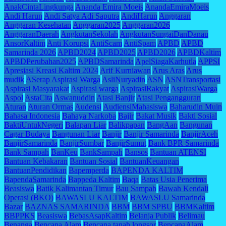
AnakCintaLingkunga
Ananda Emira Moeis
AnandaEmiraMoeis
Andi Harun
Andi Satya Adi Saputra
AndiHarun
Anggaran
Anggaran Kesehatan
Anggaran2025
Anggaran2026
AnggaranDaerah
AngkutanSekolah
AngkutanSungaiDanDanau
AnsorKaltim
Anti Korupsi
AntiScam
AntiSpam
APBD
APBD
Samarinda 2026
APBD2024
APBD2025
APBD2026
APBDKaltim
APBDPerubahan2025
APBDSamarinda
ApelSiagaKarhutla
APPSI
Apresiasi Kreasi Kaltim 2024
Arif Kurniawan
Arus Aras
Arus
mudik
ASerap Aspirasi Warga
AsliNuryadin
ASN
ASNTransportasi
Aspirasi Masyarakat
Aspirasi warga
AspirasiRakyat
AspirasiWarga
Aspol
AstaCita
Aswanuddin
Atasi Banjir
Atasi Pengangguran
Aturan
Aturan Ormas
Audensi
AudiensiMahasiswa
Baharudin Muin
Bahasa Indonesia
Bahaya Narkoba
Bajir
Bakat Musik
Bakti Sosial
BaktiUntukNegeri
Balapan Liar
Balikpapan
BangAan
Bangunan
Cagar Budaya
Bangunan Liar
Banjir
Banjir Samarinda
BanjirAceh
BanjirSamarinda
BanjirSumbar
BanjirSumut
Bank BPR Samarinda
Bank Sampah
BanKeu
BankSampah
Bansos
Bantuan ATENSI
Bantuan Kebakaran
Bantuan Sosial
BantuanKeuangan
BantuanPendidikan
Bapemperda
BAPENDA KALTIM
BapendaSamarinda
Bappeda Kaltim
Baqa
Batas Usia Penerima
Beasiswa
Batik Kalimantan Timur
Bau Sampah
Bawah Kendali
Operasi (BKO)
BAWASLU KALTIM
BAWASLU Samarinda
Bazar
BAZNAS SAMARINDA
BBM
BBM SPBU
BBMKaltim
BBPPKS
Beasiswa
BebasAsapKaltim
Belanja Publik
Belimau
Benanga
Bencana Alam
Bencana tanah longsor
BencanaAlam