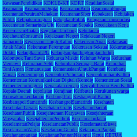
KawasanPendidikan
KDKLB-KT
KDRT
KeadilanSosial
Keamanan
KeamananDigital
KeamananKota
KeamananPangan
KeamananPerairanMahakam
KeamananSiber
Kebakaran
Kebijakan
Publik
KebijakanImigrasi
KebijakanPublik
KebijakanTransportasi
Kecamatan Samarinda Ulu
Kecamatan Sepaku
Kecelakaan Kerja
KecerdasanBuatan
Kegiatan Tambang
Kehutanan
KejahatanKonsumen
Kejaksaan Negeri
Kejaksaan Negeri
Samarinda
Kejaksaan Tinggi Kaltim
Kekerasan Anak
Kekerasan
Anak Muda
Kekerasan Perempuan
Kekerasan Seksual
Kekurangan
Doktet
KelangkaanLPG
Kelangsungan lingkungan hidup
Kelompok Tani Sawit
Keluarga Miskin
Keluhan Warga
Kelurahan
Mentawir
Kelurahan Selili
Kelurahan Sempaja Barat
Kelurahan
Tani Aman
Kemanusiaan
KemanusiaanUntukPangan
Kembang
Mapan
Kemenimipas
Kemenko Polhukam
KemenkumhamKaltim
Kementerian Komunikasi dan Digital (Komdig
Kementerian Sosial
KementerianImigrasi
Kenakalan remaja
Kenyah Lepoq Bem Kaltim
Kepala Daerah
kepolisian
Kerajinan
Keributan
Kerukunan warga
Kerusakan kendaraan
Kesbang PoL
Kesbangpol Kaltim
Kesbangpol Samarinda
KesbangpolSamarinda
Kesehatan
Kesehatan Geratis
Kesehatan Gratis
KesehatanDaerah
KesehatanPublik
Kesejahteraan Karyawan
Kesejahteraan
Masyarakat
KesejahteraanPendidik
KeselamatanJalan
KeselamatanPelajar
KeselamatanPublik
KeselamatanSiswa
KeselamatanWarga
Kesetaraan Gender
Ketahanan Pangan
Ketahananpangan
KetahananPanganNasional
Ketua
KETUA