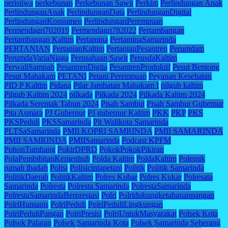
peristiwa
perkebunan
Perkebunan Sawit
Perkim
Perlindungan Anak
PerlindunganAnak
PerlindunganData
PerlindunganDigital
PerlindunganKonsumen
PerlindunganPerempuan
Permendagri702019
Permendagri782022
Pertambangan
Pertambangan Kaltim
Pertamina
PertaminaSamarinda
PERTANIAN
PertanianKaltim
PertanianPesantren
Perumdam
PerumdaVariaNiaga
Perusahaan Sawit
PerusdaKaltim
PerwaliSampah
PesantrenDigita
PesantrenProduktif
Pesut Bentong
Pesut Mahakam
PETANI
Petani Perempuan
Peyanan Kesehatan
PID P Kaltim
Pidana
Pilar Jambatan Mahakam I
pilgub kaltim
Pilgub Kaltim 2024
pilkada
Pilkada 2024
Pilkada Kaltim 2024
Pilkada Serentak Tahun 2024
Pisah Sambut
Pisah Sambut Gubernur
Pita Asmara
PJ Gubernur
PJ gubernur Kaltim
PKK
PKP
PKS
PKSPeduli
PKSSamarinda
Plt Walikota Samarinda
PLTSaSamarinda
PMII KOPRI SAMRINDA
PMII SAMARINDA
PMII SAMRINDA
PMIISamarinda
Podcast KPFM
PohonTumbang
PokirDPRD
PokokPokokPikiran
PolaPembibitanKemenhub
Polda Kaltim
PoldaKaltim
Polemik
rumah ibadah
Polisi
Polisicintapetani
Politik
Politik Samarinda
PolitikDaerah
PolitikKaltim
Polres Kubar
Polres Kukar
Polresata
Samarinda
Polresta
Polresta Samarinda
PolrestaSamarinda
PolrestaSamarindaBerprestasi
Polri
Polridukungketahananpangan
PolriHumanis
PolriPeduli
PolriPeduliLingkungan
PolriPeduliPangan
PolriPresisi
PolriUntukMasyarakat
Polsek Kota
Polsek Palaran
Polsek Samarinda Kota
Polsek Samarinda Seberang