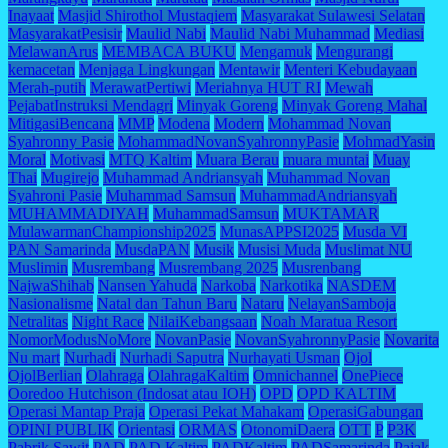
Inayaat
Masjid Shirothol Mustaqiem
Masyarakat Sulawesi Selatan
MasyarakatPesisir
Maulid Nabi
Maulid Nabi Muhammad
Mediasi
MelawanArus
MEMBACA BUKU
Mengamuk
Mengurangi
kemacetan
Menjaga Lingkungan
Mentawir
Menteri Kebudayaan
Merah-putih
MerawatPertiwi
Meriahnya HUT RI
Mewah
PejabatInstruksi Mendagri
Minyak Goreng
Minyak Goreng Mahal
MitigasiBencana
MMP
Modena
Modern
Mohammad Novan
Syahronny Pasie
MohammadNovanSyahronnyPasie
MohmadYasin
Moral
Motivasi
MTQ Kaltim
Muara Berau
muara muntai
Muay
Thai
Mugirejo
Muhammad Andriansyah
Muhammad Novan
Syahroni Pasie
Muhammad Samsun
MuhammadAndriansyah
MUHAMMADIYAH
MuhammadSamsun
MUKTAMAR
MulawarmanChampionship2025
MunasAPPSI2025
Musda VI
PAN Samarinda
MusdaPAN
Musik
Musisi Muda
Muslimat NU
Muslimin
Musrembang
Musrembang 2025
Musrenbang
NajwaShihab
Nansen Yahuda
Narkoba
Narkotika
NASDEM
Nasionalisme
Natal dan Tahun Baru
Nataru
NelayanSamboja
Netralitas
Night Race
NilaiKebangsaan
Noah Maratua Resort
NomorModusNoMore
NovanPasie
NovanSyahronnyPasie
Novarita
Nu mart
Nurhadi
Nurhadi Saputra
Nurhayati Usman
Ojol
OjolBerlian
Olahraga
OlahragaKaltim
Omnichannel
OnePiece
Ooredoo Hutchison (Indosat atau IOH)
OPD
OPD KALTIM
Operasi Mantap Praja
Operasi Pekat Mahakam
OperasiGabungan
OPINI PUBLIK
Orientasi
ORMAS
OtonomiDaera
OTT
P
P3K
Pabrik Sawit
PAD
PAD Kaltim
PADKaltim
PADSamarinda
Pajak