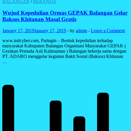
Balangan
BALANGAN
/
BERANDA
Pada
Tempat
Wujud Kepedulian Ormas GEPAK Balangan Gelar
Ibadah
Baksos Khitanan Masal Gratis
January 17, 2019
January 17, 2019
-
by
admin
-
Leave a Comment
www.indcyber.com, Paringin – Bentuk kepedulian terhadap
masyarakat Kabupaten Balangan Organisasi Masyarakat GEPAK (
Gerakan Pemuda Asli Kalimantan ) Balangan bekerja sama dengan
PT. ADARO menggelar kegiatan Bakti Sosial (Baksos) Khitanan
…