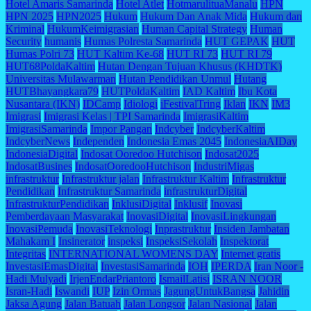
Hotel Amaris Samarinda
Hotel Atlet
HotmarulituaManalu
HPN
HPN 2025
HPN2025
Hukum
Hukum Dan Anak Mida
Hukum dan
Kriminal
HukumKeimigrasian
Human Capital Strategy
Human
Security
humanis
Humas Polresta Samarinda
HUT GEPAK
HUT
Humas Polri 73
HUT Kaltim Ke-68
HUT RI 73
HUT RI 79
HUT68PoldaKaltim
Hutan Dengan Tujuan Khusus (KHDTK)
Universitas Mulawarman
Hutan Pendidikan Unmul
Hutang
HUTBhayangkara79
HUTPoldaKaltim
IAD Kaltim
Ibu Kota
Nusantara (IKN)
IDCamp
Idiologi
iFestivalTring
Iklan
IKN
IM3
Imigrasi
Imigrasi Kelas | TPI Samarinda
ImigrasiKaltim
ImigrasiSamarinda
Impor Pangan
Indcyber
IndcyberKaltim
IndcyberNews
Independen
Indonesia Emas 2045
IndonesiaAIDay
IndonesiaDigital
Indosat Ooredoo Hutchison
Indosat2025
IndosatBusines
IndosatOoredooHutchison
IndustriMigas
infrastruktur
Infrastruktur jalan
Infrastruktur Kaltim
Infrastruktur
Pendidikan
Infrastruktur Samarinda
infrastrukturDigital
InfrastrukturPendidikan
InklusiDigital
Inklusif
Inovasi
Pemberdayaan Masyarakat
InovasiDigital
InovasiLingkungan
InovasiPemuda
InovasiTeknologi
Inprastruktur
Insiden Jambatan
Mahakam I
Insinerator
inspeksi
InspeksiSekolah
Inspektorat
Integritas
INTERNATIONAL WOMENS DAY
Internet gratis
InvestasiEmasDigital
InvestasiSamarinda
IOH
IPERDA
Iran Noor -
Hadi Mulyadi
IrjenEndarPriantoro
IsmailLatisi
ISRAN NOOR
Isran-Hadi
Iswandi
IUP
Izin Ormas
JagungUntukBangsa
Jahidin
Jaksa Agung
Jalan Batuah
Jalan Longsor
Jalan Nasional
Jalan