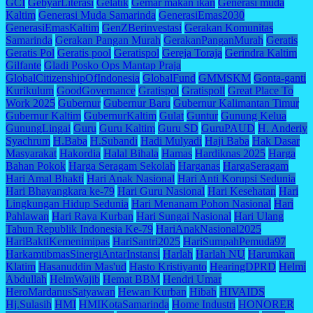
GCI
GebyarLiterasi
Gelatik
Gemar makan ikan
Generasi muda
Kaltim
Generasi Muda Samarinda
GenerasiEmas2030
GenerasiEmasKaltim
GenZBerinvestasi
Gerakan Komunitas
Samarinda
Gerakan Pangan Murah
GerakanPanganMurah
Geratis
Geratis Pol
Geratis pool
Geratispol
Gereja Toraja
Gerindra Kaltim
Gilfante
Gladi Posko Ops Mantap Praja
GlobalCitizenshipOfIndonesia
GlobalFund
GMMSKM
Gonta-ganti
Kurikulum
GoodGovernance
Gratispol
Gratispoll
Great Place To
Work 2025
Gubernur
Gubernur Baru
Gubernur Kalimantan Timur
Gubernur Kaltim
GubernurKaltim
Gulat
Guntur
Gunung Kelua
GunungLingai
Guru
Guru Kaltim
Guru SD
GuruPAUD
H. Anderiy
Syachrum
H.Baba
H.Subandi
Hadi Mulyadi
Haji Baba
Hak Dasar
Masyarakat
Hakordia
Halal Bihala
Hamas
Hardiknas 2025
Harga
Bahan Pokok
Harga Seragam Sekolah
Harganas
HargaSeragam
Hari Amal Bhakti
Hari Anak Nasional
Hari Anti Korupsi Sedunia
Hari Bhayangkara ke-79
Hari Guru Nasional
Hari Kesehatan
Hari
Lingkungan Hidup Sedunia
Hari Menanam Pohon Nasional
Hari
Pahlawan
Hari Raya Kurban
Hari Sungai Nasional
Hari Ulang
Tahun Republik Indonesia Ke-79
HariAnakNasional2025
HariBaktiKemenimipas
HariSantri2025
HariSumpahPemuda97
HarkamtibmasSinergiAntarInstansi
Harlah
Harlah NU
Harumkan
Klatim
Hasanuddin Mas'ud
Hasto Kristiyanto
HearingDPRD
Helmi
Abdullah
HelmWajib
Hemat BBM
Hendri Umar
HeroMardanusSatyawan
Hewan Kurban
Hibah
HIVAIDS
Hj.Sulasih
HMI
HMIKotaSamarinda
Home Industri
HONORER