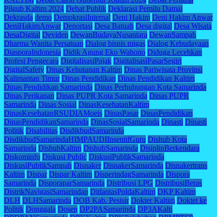
Pilgub Kaltim 2024
Debat Publik
Deklarasi Pemilu Damai
Dekrasda
demo
DemokrasiInternal
Deni Hakim
Deni Hakim Anwar
DeniHakimAnwar
Deportasi
Desa Batuah
Desa digital
Desa Wisata
DesaDigital
Deviden
DewanBudayaNusantara
DewanSampah
Dharma Wanita Persatuan
Dialog bisnis migas
Dialog Kebudayaan
DiasporaIndonesia
Didik Agung Eko Wahono
Diduga Lecehkan
Profesi Pengecara
DigitalisasiPajak
DigitalisasiPasarSegiri
DigitalSafety
Dinas Kehutanan Kaltim
Dinas Pariwisata Provinsi
Kalimantan Timur
Dinas Pendidikan
Dinas Pendidikan Kaltim
Dinas Pendidikan Samarinda
Dinas Perhubungan Kota Samarinda
Dinas Perikanan
Dinas PUPR Kota Samarinda
Dinas PUPR
Samarinda
Dinas Sosial
DinasKesehatanKaltim
DinasKesehatanRSUDIAMoeis
DinasPasar
DinasPendidikan
DinasPendidikanSamarinda
DinasSosialSamarinda
Dinasti
Dinasti
Politik
Disabilitas
DisdikbudSamarinda
DisdikbudSamarindaHIMPAUDIInsentifGuru
Dishub Kota
Samarinda
DishubKaltim
DishubSamarinda
DisiplinBerkendara
Diskominfo
Diskusi Public
DiskusiPublikSamarinda
DiskusiPublikSampah
Disnaker
DisnakerSamarinda
Disnakertrans
Kaltim
Dispar
Dispar Kaltim
DisperindagSamarinda
Dispora
Samarinda
DisporaparSamarinda
Distribusi LPG
DistribusiBeras
DistrikNavigasiSamarindap
DitlantasPoldaKaltim
DKP Kaltim
DLH
DLHSamarinda
DOB Kab. Pesisir
Dokter Kaltim
Doktet ke
Politik
Donggala
Dosen
DP2PASamarinda
DP3AKalti