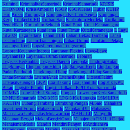
Kriminal
KriminalitasSamarinda
KriminalSamarinda
KRISIS
EKONOMI
KrisisAmbulan
KSOP
KSOPKelasI
Kubar
KUHP
baru
Kukar
Kunjungan
Kunjungan Ke Luar Negeri
Kunjungan
Kerja
KunkerDPRD
Kurban Sapi
Kurikulum Merdeka
Kurikulum
Pendidikan
Kurikulum Sekolah
Kutai Barat
Kutai Karatanegara
Kutai Kartanegara
kutai lama
Kutai Timur
KutaiKartanegara
L
Lagu
hit 2024
Lagu terlaris
Lahan BBE
Lahan Bekas Tambang
Lahan
eks tambang
Lahan Transmigrasi
Lahan Unmul
LaluLintasPelajar
LapanganKerja
LapasPerempuanTenggarong
LaporanKeuanganIndosat
Larangan Flexing
Lawe-Lawe
Layanan110
LayananDaruratSamarinda
Lebaran
LegislasiBerkualitas
LegislasiDaerah
Lempake
LindungiHutan
Lingkungan
Lingkungan Hidup
Lingkungan Kerja
Lingkungan
Padat Penduduk
LingkunganHidup
LingkunganHidupSamarinda
LintasSamarinda
LiterasiAnak
LiterasiDigital
LiterasiKaltim
LiterasiKeuangan
LKPJ
Loa Bakung
Loa janan Ilir
Logistik KPU
Berau
Logistik Pemilu
Logistik Pilkada KPU Kota Samarinda
LOMBA
LongLifeFishStorage
Longsor
LowonganKerjaSamarinda
LP NU Samarinda
LPG 3 KG
LPG 3 Kg Langgka
LSM LIRA
KALTIM
Lubang Tambang
Lumbung Pangan
M.Said
Mahakam
Investment Forum
Mahakam Ulu
MahakamUlu
Mahasiswa
Mahasiswa Universitas Mulawarman
MAHULU
Mahyudin
Makanan Bergizi
MakanBergiziGratis
Manajemen RS Haji Darjad
ManajemenMedia
Mandiri
Mandiri Pangan
MAndriansya
Marangkayu
Marantua
Maratua
Masalah Ormas
Masjid Nurul