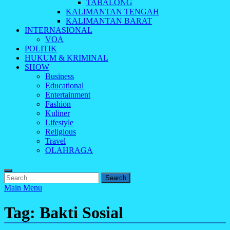
TABALONG
KALIMANTAN TENGAH
KALIMANTAN BARAT
INTERNASIONAL
VOA
POLITIK
HUKUM & KRIMINAL
SHOW
Business
Educational
Entertainment
Fashion
Kuliner
Lifestyle
Religious
Travel
OLAHRAGA
Search
for:
Main Menu
Tag:
Bakti Sosial