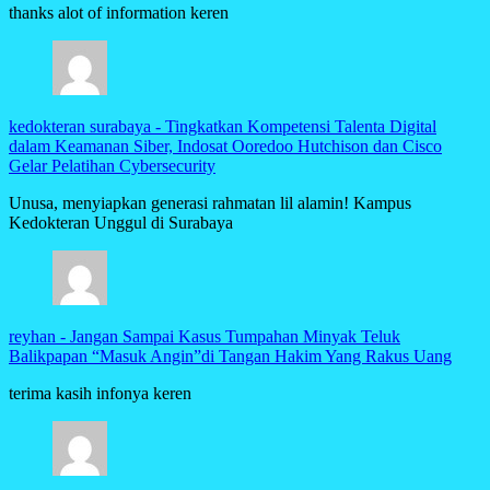
thanks alot of information keren
kedokteran surabaya
-
Tingkatkan Kompetensi Talenta Digital
dalam Keamanan Siber, Indosat Ooredoo Hutchison dan Cisco
Gelar Pelatihan Cybersecurity
Unusa, menyiapkan generasi rahmatan lil alamin! Kampus
Kedokteran Unggul di Surabaya
reyhan
-
Jangan Sampai Kasus Tumpahan Minyak Teluk
Balikpapan “Masuk Angin”di Tangan Hakim Yang Rakus Uang
terima kasih infonya keren