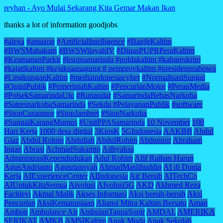
reyhan
-
Ayo Mulai Sekarang Kita Gemar Makan Ikan
thanks a lot of information goodjobs
#alexa
#amazon
#ArtificialIntelligence
#BanjirKaltim
#BWSMahakam
#BWSWilayahIV
#DinasPUPRPeraKaltim
#KeamananParkir
#ksopsamarinda #poldakaltim #kabareskrim
#kajatikaltim #kejaksaanagung # pemprovkaltim #presidenprabowo
#LingkunganKaltim
#mediaindonesiacyber
#NormalisasiSungai
#OpiniPublik
#PemerintahKaltim
#PencurianMotor
#PeranMedia
#PolsekSamarindaUlu
#Runandar
#SamarindaBebasNarkoba
#SatresnarkobaSamarinda
#Sekda #PelayananPublik
#software
#StopCuranmor
#StopJambret
#StopNarkoba
#SungaiKarangMumus
#UnitPPASamarinda
10 November
100
Hari Kerja
1000 desa digital
3KiosK
5GIndonesia
AAKBB
Abdul
Giaz
Abdul Rohim
Abdullah
AbdulRohim
Abdunnur
Abraham
Ingan
Abrasi
AchmadSukamto
Adhyaksa
AdministrasiKependudukan
Adul Rohim
Afif Raihan Harun
AgusAndrianto
Agusriansyah
AhmadMaslihuddin
AI di Dunia
Kerja
AIExperienceCenter
AIIndonesia
Air Bersih
AITechCo
AIUntukKitaSemua
Aivolusi
AIvolusi5G
AKD
Akhmed Reza
Fachlevi
Akmal Malik
Akses Informasi
Aksi bersih-bersih
Aksi
Pencurian
AksiKemanusiaan
Aliansi Mitra Kaltim Bersatu
Aman
Ambon
Ambulance Air
AmbulanTanpaSopir
AMDAL
AMERIKA
SERIKAT
AMKB
AMSIKaltim
Anak Muda
Anak Sekolah