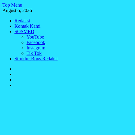
Skip
Top Menu
to
August 6, 2026
content
Redaksi
Kontak Kami
SOSMED
YouTube
Facebook
Instagram
Tik Tok
Struktur Boxs Redaksi
Redaksi
Kontak
Kami
SOSMED
Struktur
Boxs
Redaksi