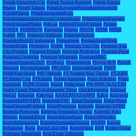
Polsek Samarinda Ulu
Polsek Sungai Kunjang
Polsek Sungai
Pinang
Polsek Tabang
PolsekKawasanPelabuhanSamarinda
PolsekPalaran
PolsekSamarindaKota
PolsekSamarindaSeberangUngkapKasus
PolsekSungaiKunjang
PolsekSungaiPinang
Polwan
PonpesKhoiruUmmah
Ponton
POPDA
PORPROV
Posyandu
Potensi
PPATK
PPDB
PPDB
Kaltim
PPU
Prabowo Subianto
PramonoAnung
PramukaPeduliLingkungan
Premanisme
PrestasiAnakMuda
PrestasiPolisi
Probebaya
Profile
Program Asta Cita
Program Asta
Cita Presiden
Program Dishub
Program ProRakyat
Program Pusat
Program Unggulan
Program Wiramuda
ProgramMBG
ProgramStrategis2026
ProHarus
Propemperda
Proyek IKN
Proyek
Strategis
ProyekStrategis
PRUSDA
pSekolahRapuh
PSHT
PSIMYogyakarta
PSU Mahulu
PT Sumber Mas Timber
PT.ABN
PT.Berau Coal
PTKitadin
Pulang kampung
Pulau Kakaban
Pulau
Sangalaki
PUPR Kaltim
Pupuk
Puskesmas
PW ISNU KALTIM
Quick Count Pilgub Kalimantan Timur
QuickResponse
Rahmad
Mas'ud
Rakarnis
Rakernas
RAKERNASAPPSI
Rakor
Ranperda
RanperdaHIVAIDS
RanperdaTBC
Rapat Paripurna
Rapat Pleno
RapatDengarPendapat
RapatParipurna
Raperda
Raperda APBD
Raperda Pariwisata
Raperda Sempadan Sungai
Raperda Toko
Modern
RaperdaEkraf
RaperdaKesehatan
RaperdaPrioritas
RaperdaSamarinda
RaperdaSempadanSungai
RAPID
Rawan
Kebakaran
Razia
RaziaLaluLintas
RaziaPelajar
RDP
Reaksi Cepat
Polresata Samarinda
Real Estate Indonesia