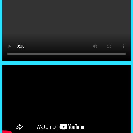
Ormas
GEPAK
Balangan
Gelar
Baksos
Khitanan
Masal
Gratis