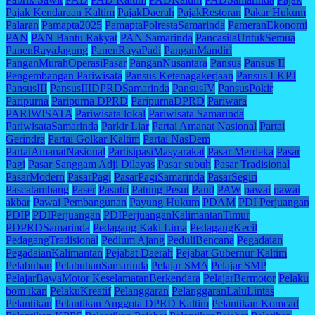
Pajak Kendaraan Kaltim
PajakDaerah
PajakRestoran
Pakar Hukum
Palaran
Pamapta2025
PamaptaPolrestaSamarinda
PameranEkonomi
PAN
PAN Bantu Rakyat
PAN Samarinda
PancasilaUntukSemua
PanenRayaJagung
PanenRayaPadi
PanganMandiri
PanganMurahOperasiPasar
PanganNusantara
Pansus
Pansus II
Pengembangan Pariwisata
Pansus Ketenagakerjaan
Pansus LKPJ
PansusIII
PansusIIIDPRDSamarinda
PansusIV
PansusPokir
Paripurna
Paripurna DPRD
ParipurnaDPRD
Pariwara
PARIWISATA
Pariwisata lokal
Pariwisata Samarinda
PariwisataSamarinda
Parkir Liar
Partai Amanat Nasional
Partai
Gerindra
Partai Golkar Kaltim
Partai NasDem
PartaiAmanatNasional
PartisipasiMasyarakat
Pasar Merdeka
Pasar
Pagi
Pasar Sanggam Adji Dilayas
Pasar subuh
Pasar Tradisional
PasarModern
PasarPagi
PasarPagiSamarinda
PasarSegiri
Pascatambang
Paser
Pasutri
Patung Pesut
Paud
PAW
pawai
pawai
akbar
Pawai Pembangunan
Payung Hukum
PDAM
PDI Perjuangan
PDIP
PDIPerjuangan
PDIPerjuanganKalimantanTimur
PDPRDSamarinda
Pedagang Kaki Lima
PedagangKecil
PedagangTradisional
Pedium Ajang
PeduliBencana
Pegadaian
PegadaianKalimantan
Pejabat Daerah
Pejabat Gubernur Kaltim
Pelabuhan
PelabuhanSamarinda
Pelajar SMA
Pelajar SMP
PelajarBawaMotor KeselamatanBerkendara
PelajarBermotor
Pelaku
bom ikan
PelakuKreatif
Pelanggaran
PelanggaranLaluLintas
Pelantikan
Pelantikan Anggota DPRD Kaltim
Pelantikan Komcad