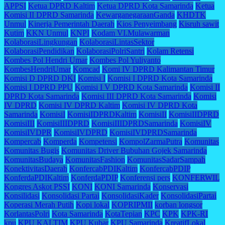
APPSI
Ketua DPRD Kaltim
Ketua DPRD Kota Samarinda
Ketua
Komisi II DPRD Samarinda
KewarganegaraanGanda
KHDTK
Unmul
Kinerja Pemerintah Daerah
Kios Penyeimbang
Kisruh sawit
Kutim
KKN Unmul
KNPI
Kodam VI.Mulawarman
KolaborasiLingkungan
KolaborasiLintasSektor
KolaborasiPendidikan
KolaborasiPolriSantri
Kolam Retensi
Kombes Pol Hendri Umar
Kombes Pol Yuliyanto
KombesHendriUmar
Komcad
Komi IV DPRD Kalimantan Timur
Komisi D DPRD DKI
Komisi I
Komisi I DPRD Kota Samarinda
Komisi I DPRD PPU
Komisi I V DPRD Kota Samarinda
Komisi II
DPRD Kota Samarinda
Komisi III DPRD Kota Samarinda
Komisi
IV DPRD
Komisi IV DPRD Kaltim
Komisi IV DPRD Kota
Samarinda
KomisiI
KomisiIDPRDKaltim
KomisiII
KomisiIIDPRD
KomisiIII
KomisiIIIDPRD
KomisiIIIDPRDSamarinda
KomisiIV
KomisiIVDPR
KomisiIVDPRD
KomisiIVDPRDSamarinda
Kompercab
Komperda
Kompetensi
KompolZarmaPutra
Komunitas
Komunitas Bugis
Komunitas Driver Bubuhan Gojek Samarinda
KomunitasBudaya
KomunitasFashion
KomunitasSadarSampah
KonektivitasDaerah
KonfercabPDIKaltim
KonfercabPDIP
KonferdaPDIKaltim
KonferdaPDIP
Konferensi pers
KONFERWIL
Kongres Askot PSSI
KONI
KONI Samarinda
Konservasi
Konsilidasi
Konsolidasi Partai
KonsolidasiKader
KonsolidasiPartai
Koperasi Merah Putih
Kopi lokal
KOPRIPMII
korban longsor
KorlantasPolri
Kota Samarinda
KotaTepian
KPC
KPK
KPK-RI
kpu
KPU KALTIM
KPU Kubar
KPU Samarinda
KreatifLokal