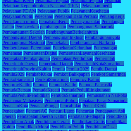
Pelantikan KPPS
Pelantikan Pejabat
PelantikanPejabat
Pelatihan
Pelatihan Kepemimpinan Nasional (PKN)
Pelayanan medis
Pelayanan PDAM
Pelayanan Publik
PelayananKesehatan
PelayananPublik
Pelecehan
Peletakan Batu Pertama
PeluangKerja
Pemakaman umum
PemalsuanBeras
Pemasyarakatan
Pematangan
Lahan
Pembacokan
pembangunan
Pembangunan Samarinda
Pembangunan Sekolah
PembangunanBerkelanjutan
PembangunanDaerah
PembangunanInklusif
PembangunanKota
PembangunanNasional
Pembekalan
Pemberantasan Narkoba
Pemberdayaan Perempuan
PemekaranKelurahan
Pemenangan
Pemerasan
PemerataanDigital
PemerataanLayananKesehatan
PemerataanPembangunan
PemerataanPendidikan
Pemerintah
Pemerintah Daerah
PemerintahDaerah
PemerintahKotaSamarinda
PemerintahProvinsiKaltim
Pemilu
Pemilu 2029
Pemilu Damai
Pemilu2029
PemkabKukar
Pemkot Balikpapan
Pemkot Samarinda
PemkotSamarind
PemkotSamarinda
Pemprov Kaltim
PemprovKaltim
Pemuda
Pemuda Kaltim
Pemuda Pancasila
PemudaBersatu
PemudaKreatif
PemudaPeduliLingkungan
PemudaPeduliPendidikan
PemudaSamarinda
Pemusnahan Narkoba
PenahananMahasiswa
PenanamanPohon
Penataan Pasar Samarinda
PenataanKota
PenataanSungai
Pencabulan
PencariKerja
Pencegahan
Pencuri AC
Pencuri Latop
Pencurian
Pendapatan Asli
Daerah
Pendapatan Daerah Kaltim
PendataanPedagang
Pendidikan
Pendidikan Anak
Pendidikan Geratis
Pendidikan Gratis
Pendidikan
Kaltim
Pendidikan Moral
Pendidikan Politik
PendidikanDasar