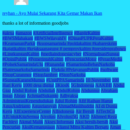
reyhan
-
Ayo Mulai Sekarang Kita Gemar Makan Ikan
thanks a lot of information goodjobs
#alexa
#amazon
#ArtificialIntelligence
#BanjirKaltim
#BWSMahakam
#BWSWilayahIV
#DinasPUPRPeraKaltim
#KeamananParkir
#ksopsamarinda #poldakaltim #kabareskrim
#kajatikaltim #kejaksaanagung # pemprovkaltim #presidenprabowo
#LingkunganKaltim
#mediaindonesiacyber
#NormalisasiSungai
#OpiniPublik
#PemerintahKaltim
#PencurianMotor
#PeranMedia
#PolsekSamarindaUlu
#Runandar
#SamarindaBebasNarkoba
#SatresnarkobaSamarinda
#Sekda #PelayananPublik
#software
#StopCuranmor
#StopJambret
#StopNarkoba
#SungaiKarangMumus
#UnitPPASamarinda
10 November
100
Hari Kerja
1000 desa digital
3KiosK
5GIndonesia
AAKBB
Abdul
Giaz
Abdul Rohim
Abdullah
AbdulRohim
Abdunnur
Abraham
Ingan
Abrasi
AchmadSukamto
Adhyaksa
AdministrasiKependudukan
Adul Rohim
Afif Raihan Harun
AgusAndrianto
Agusriansyah
AhmadMaslihuddin
AI di Dunia
Kerja
AIExperienceCenter
AIIndonesia
Air Bersih
AITechCo
AIUntukKitaSemua
Aivolusi
AIvolusi5G
AKD
Akhmed Reza
Fachlevi
Akmal Malik
Akses Informasi
Aksi bersih-bersih
Aksi
Pencurian
AksiKemanusiaan
Aliansi Mitra Kaltim Bersatu
Aman