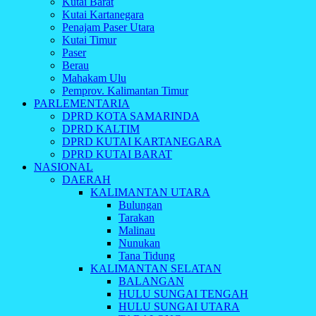
Kutai Barat
Kutai Kartanegara
Penajam Paser Utara
Kutai Timur
Paser
Berau
Mahakam Ulu
Pemprov. Kalimantan Timur
PARLEMENTARIA
DPRD KOTA SAMARINDA
DPRD KALTIM
DPRD KUTAI KARTANEGARA
DPRD KUTAI BARAT
NASIONAL
DAERAH
KALIMANTAN UTARA
Bulungan
Tarakan
Malinau
Nunukan
Tana Tidung
KALIMANTAN SELATAN
BALANGAN
HULU SUNGAI TENGAH
HULU SUNGAI UTARA