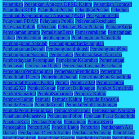
Pelantikan
Pelantikan Anggota DPRD Kaltim
Pelantikan Komcad
Pelantikan KPPS
Pelantikan Pejabat
PelantikanPejabat
Pelatihan
Pelatihan Kepemimpinan Nasional (PKN)
Pelayanan medis
Pelayanan PDAM
Pelayanan Publik
PelayananKesehatan
PelayananPublik
Pelecehan
Peletakan Batu Pertama
PeluangKerja
Pemakaman umum
PemalsuanBeras
Pemasyarakatan
Pematangan
Lahan
Pembacokan
pembangunan
Pembangunan Samarinda
Pembangunan Sekolah
PembangunanBerkelanjutan
PembangunanDaerah
PembangunanInklusif
PembangunanKota
PembangunanNasional
Pembekalan
Pemberantasan Narkoba
Pemberdayaan Perempuan
PemekaranKelurahan
Pemenangan
Pemerasan
PemerataanDigital
PemerataanLayananKesehatan
PemerataanPembangunan
PemerataanPendidikan
Pemerintah
Pemerintah Daerah
PemerintahDaerah
PemerintahKotaSamarinda
PemerintahProvinsiKaltim
Pemilu
Pemilu 2029
Pemilu Damai
Pemilu2029
PemkabKukar
Pemkot Balikpapan
Pemkot Samarinda
PemkotSamarind
PemkotSamarinda
Pemprov Kaltim
PemprovKaltim
Pemuda
Pemuda Kaltim
Pemuda Pancasila
PemudaBersatu
PemudaKreatif
PemudaPeduliLingkungan
PemudaPeduliPendidikan
PemudaSamarinda
Pemusnahan Narkoba
PenahananMahasiswa
PenanamanPohon
Penataan Pasar Samarinda
PenataanKota
PenataanSungai
Pencabulan
PencariKerja
Pencegahan
Pencuri AC
Pencuri Latop
Pencurian
Pendapatan Asli
Daerah
Pendapatan Daerah Kaltim
PendataanPedagang
Pendidikan
Pendidikan Anak
Pendidikan Geratis
Pendidikan Gratis
Pendidikan