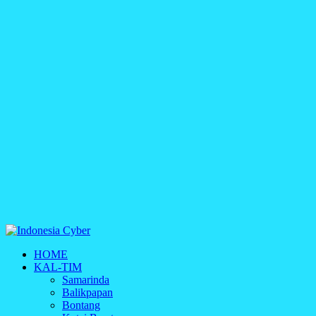
Indonesia Cyber
HOME
Media Cetak, Online & Streaming
KAL-TIM
Samarinda
Balikpapan
Bontang