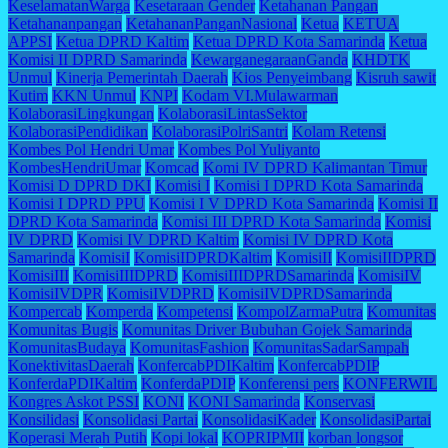
KeselamatanWarga
Kesetaraan Gender
Ketahanan Pangan
Ketahananpangan
KetahananPanganNasional
Ketua
KETUA
APPSI
Ketua DPRD Kaltim
Ketua DPRD Kota Samarinda
Ketua
Komisi II DPRD Samarinda
KewarganegaraanGanda
KHDTK
Unmul
Kinerja Pemerintah Daerah
Kios Penyeimbang
Kisruh sawit
Kutim
KKN Unmul
KNPI
Kodam VI.Mulawarman
KolaborasiLingkungan
KolaborasiLintasSektor
KolaborasiPendidikan
KolaborasiPolriSantri
Kolam Retensi
Kombes Pol Hendri Umar
Kombes Pol Yuliyanto
KombesHendriUmar
Komcad
Komi IV DPRD Kalimantan Timur
Komisi D DPRD DKI
Komisi I
Komisi I DPRD Kota Samarinda
Komisi I DPRD PPU
Komisi I V DPRD Kota Samarinda
Komisi II
DPRD Kota Samarinda
Komisi III DPRD Kota Samarinda
Komisi
IV DPRD
Komisi IV DPRD Kaltim
Komisi IV DPRD Kota
Samarinda
KomisiI
KomisiIDPRDKaltim
KomisiII
KomisiIIDPRD
KomisiIII
KomisiIIIDPRD
KomisiIIIDPRDSamarinda
KomisiIV
KomisiIVDPR
KomisiIVDPRD
KomisiIVDPRDSamarinda
Kompercab
Komperda
Kompetensi
KompolZarmaPutra
Komunitas
Komunitas Bugis
Komunitas Driver Bubuhan Gojek Samarinda
KomunitasBudaya
KomunitasFashion
KomunitasSadarSampah
KonektivitasDaerah
KonfercabPDIKaltim
KonfercabPDIP
KonferdaPDIKaltim
KonferdaPDIP
Konferensi pers
KONFERWIL
Kongres Askot PSSI
KONI
KONI Samarinda
Konservasi
Konsilidasi
Konsolidasi Partai
KonsolidasiKader
KonsolidasiPartai
Koperasi Merah Putih
Kopi lokal
KOPRIPMII
korban longsor