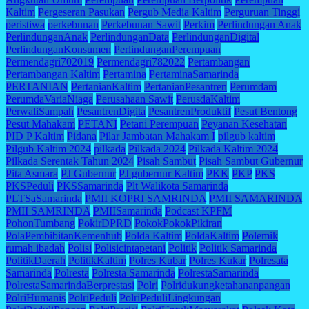
Kaltim
Pergeseran Pasukan
Pergub Media Kaltim
Perguruan Tinggi
peristiwa
perkebunan
Perkebunan Sawit
Perkim
Perlindungan Anak
PerlindunganAnak
PerlindunganData
PerlindunganDigital
PerlindunganKonsumen
PerlindunganPerempuan
Permendagri702019
Permendagri782022
Pertambangan
Pertambangan Kaltim
Pertamina
PertaminaSamarinda
PERTANIAN
PertanianKaltim
PertanianPesantren
Perumdam
PerumdaVariaNiaga
Perusahaan Sawit
PerusdaKaltim
PerwaliSampah
PesantrenDigita
PesantrenProduktif
Pesut Bentong
Pesut Mahakam
PETANI
Petani Perempuan
Peyanan Kesehatan
PID P Kaltim
Pidana
Pilar Jambatan Mahakam I
pilgub kaltim
Pilgub Kaltim 2024
pilkada
Pilkada 2024
Pilkada Kaltim 2024
Pilkada Serentak Tahun 2024
Pisah Sambut
Pisah Sambut Gubernur
Pita Asmara
PJ Gubernur
PJ gubernur Kaltim
PKK
PKP
PKS
PKSPeduli
PKSSamarinda
Plt Walikota Samarinda
PLTSaSamarinda
PMII KOPRI SAMRINDA
PMII SAMARINDA
PMII SAMRINDA
PMIISamarinda
Podcast KPFM
PohonTumbang
PokirDPRD
PokokPokokPikiran
PolaPembibitanKemenhub
Polda Kaltim
PoldaKaltim
Polemik
rumah ibadah
Polisi
Polisicintapetani
Politik
Politik Samarinda
PolitikDaerah
PolitikKaltim
Polres Kubar
Polres Kukar
Polresata
Samarinda
Polresta
Polresta Samarinda
PolrestaSamarinda
PolrestaSamarindaBerprestasi
Polri
Polridukungketahananpangan
PolriHumanis
PolriPeduli
PolriPeduliLingkungan