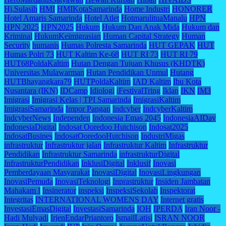
Hj.Sulasih
HMI
HMIKotaSamarinda
Home Industri
HONORER
Hotel Amaris Samarinda
Hotel Atlet
HotmarulituaManalu
HPN
HPN 2025
HPN2025
Hukum
Hukum Dan Anak Mida
Hukum dan
Kriminal
HukumKeimigrasian
Human Capital Strategy
Human
Security
humanis
Humas Polresta Samarinda
HUT GEPAK
HUT
Humas Polri 73
HUT Kaltim Ke-68
HUT RI 73
HUT RI 79
HUT68PoldaKaltim
Hutan Dengan Tujuan Khusus (KHDTK)
Universitas Mulawarman
Hutan Pendidikan Unmul
Hutang
HUTBhayangkara79
HUTPoldaKaltim
IAD Kaltim
Ibu Kota
Nusantara (IKN)
IDCamp
Idiologi
iFestivalTring
Iklan
IKN
IM3
Imigrasi
Imigrasi Kelas | TPI Samarinda
ImigrasiKaltim
ImigrasiSamarinda
Impor Pangan
Indcyber
IndcyberKaltim
IndcyberNews
Independen
Indonesia Emas 2045
IndonesiaAIDay
IndonesiaDigital
Indosat Ooredoo Hutchison
Indosat2025
IndosatBusines
IndosatOoredooHutchison
IndustriMigas
infrastruktur
Infrastruktur jalan
Infrastruktur Kaltim
Infrastruktur
Pendidikan
Infrastruktur Samarinda
infrastrukturDigital
InfrastrukturPendidikan
InklusiDigital
Inklusif
Inovasi
Pemberdayaan Masyarakat
InovasiDigital
InovasiLingkungan
InovasiPemuda
InovasiTeknologi
Inprastruktur
Insiden Jambatan
Mahakam I
Insinerator
inspeksi
InspeksiSekolah
Inspektorat
Integritas
INTERNATIONAL WOMENS DAY
Internet gratis
InvestasiEmasDigital
InvestasiSamarinda
IOH
IPERDA
Iran Noor -
Hadi Mulyadi
IrjenEndarPriantoro
IsmailLatisi
ISRAN NOOR