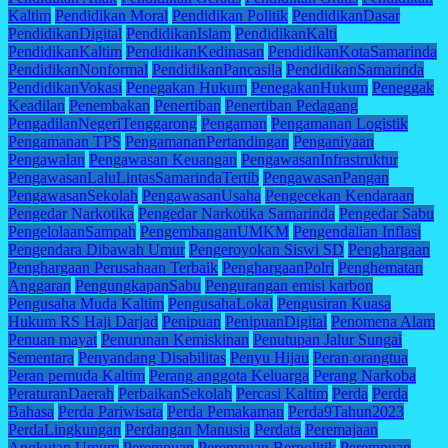
Kaltim
Pendidikan Moral
Pendidikan Politik
PendidikanDasar
PendidikanDigital
PendidikanIslam
PendidikanKalti
PendidikanKaltim
PendidikanKedinasan
PendidikanKotaSamarinda
PendidikanNonformal
PendidikanPancasila
PendidikanSamarinda
PendidikanVokasi
Penegakan Hukum
PenegakanHukum
Peneggak
Keadilan
Penembakan
Penertiban
Penertiban Pedagang
PengadilanNegeriTenggarong
Pengaman
Pengamanan Logistik
Pengamanan TPS
PengamananPertandingan
Penganiyaan
Pengawalan
Pengawasan Keuangan
PengawasanInfrastruktur
PengawasanLaluLintasSamarindaTertib
PengawasanPangan
PengawasanSekolah
PengawasanUsaha
Pengecekan Kendaraan
Pengedar Narkotika
Pengedar Narkotika Samarinda
Pengedar Sabu
PengelolaanSampah
PengembanganUMKM
Pengendalian Inflasi
Pengendara Dibawah Umur
Pengeroyokan Siswi SD
Penghargaan
Penghargaan Perusahaan Terbaik
PenghargaanPolri
Penghematan
Anggaran
PengungkapanSabu
Pengurangan emisi karbon
Pengusaha Muda Kaltim
PengusahaLokal
Pengusiran Kuasa
Hukum RS Haji Darjad
Penipuan
PenipuanDigital
Penomena Alam
Penuan mayat
Penurunan Kemiskinan
Penutupan Jalur Sungai
Sementara
Penyandang Disabilitas
Penyu Hijau
Peran orangtua
Peran pemuda Kaltim
Perang anggota Keluarga
Perang Narkoba
PeraturanDaerah
PerbaikanSekolah
Percasi Kaltim
Perda
Perda
Bahasa
Perda Pariwisata
Perda Pemakaman
Perda9Tahun2023
PerdaLingkungan
Perdangan Manusia
Perdata
Peremajaan
Angkutan Umum
Perempuan
Perempuan Berpolitik
Perempuan