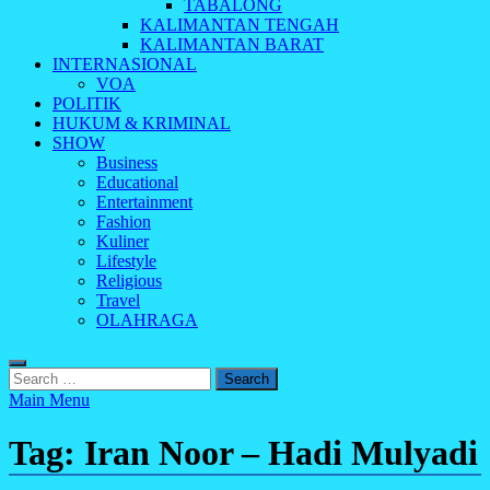
TABALONG
KALIMANTAN TENGAH
KALIMANTAN BARAT
INTERNASIONAL
VOA
POLITIK
HUKUM & KRIMINAL
SHOW
Business
Educational
Entertainment
Fashion
Kuliner
Lifestyle
Religious
Travel
OLAHRAGA
Search
for:
Main Menu
Tag:
Iran Noor – Hadi Mulyadi