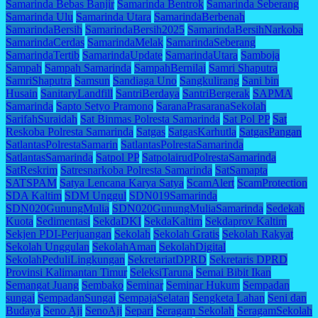
Samarinda Bebas Banjir
Samarinda Bentrok
Samarinda Seberang
Samarinda Ulu
Samarinda Utara
SamarindaBerbenah
SamarindaBersih
SamarindaBersih2025
SamarindaBersihNarkoba
SamarindaCerdas
SamarindaMelak
SamarindaSeberang
SamarindaTertib
SamarindaUpdate
SamarindaUtara
Samboja
Sampah
Sampah Samarinda
SampahBernilai
Samri Shaputra
SamriShaputra
Samsun
Sandiaga Uno
Sangkulirang
Sani bin
Husain
SanitaryLandfill
SantriBerdaya
SantriBergerak
SAPMA
Samarinda
Sapto Setyo Pramono
SaranaPrasaranaSekolah
SarifahSuraidah
Sat Binmas Polresta Samarinda
Sat Pol PP
Sat
Reskoba Polresta Samarinda
Satgas
SatgasKarhutla
SatgasPangan
SatlantasPolrestaSamarin
SatlantasPolrestaSamarinda
SatlantasSamarinda
Satpol PP
SatpolairudPolrestaSamarinda
SatReskrim
Satresnarkoba Polresta Samarinda
SatSamapta
SATSPAM
Satya Lencana Karya Satya
ScamAlert
ScamProtection
SDA Kaltim
SDM Unggul
SDN019Samarinda
SDN020GunungMulia
SDN020GunungMuliaSamarinda
Sedekah
Kuota
Sedimentasi
SekdaDKI
SekdaKaltim
Sekdaprov Kaltim
Sekjen PDI-Perjuangan
Sekolah
Sekolah Gratis
Sekolah Rakyat
Sekolah Unggulan
SekolahAman
SekolahDigital
SekolahPeduliLingkungan
SekretariatDPRD
Sekretaris DPRD
Provinsi Kalimantan Timur
SeleksiTaruna
Semai Bibit Ikan
Semangat Juang
Sembako
Seminar
Seminar Hukum
Sempadan
sungai
SempadanSungai
SempajaSelatan
Sengketa Lahan
Seni dan
Budaya
Seno Aji
SenoAji
Separi
Seragam Sekolah
SeragamSekolah