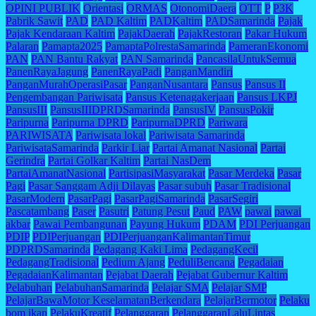
OPINI PUBLIK
Orientasi
ORMAS
OtonomiDaera
OTT
P
P3K
Pabrik Sawit
PAD
PAD Kaltim
PADKaltim
PADSamarinda
Pajak
Pajak Kendaraan Kaltim
PajakDaerah
PajakRestoran
Pakar Hukum
Palaran
Pamapta2025
PamaptaPolrestaSamarinda
PameranEkonomi
PAN
PAN Bantu Rakyat
PAN Samarinda
PancasilaUntukSemua
PanenRayaJagung
PanenRayaPadi
PanganMandiri
PanganMurahOperasiPasar
PanganNusantara
Pansus
Pansus II
Pengembangan Pariwisata
Pansus Ketenagakerjaan
Pansus LKPJ
PansusIII
PansusIIIDPRDSamarinda
PansusIV
PansusPokir
Paripurna
Paripurna DPRD
ParipurnaDPRD
Pariwara
PARIWISATA
Pariwisata lokal
Pariwisata Samarinda
PariwisataSamarinda
Parkir Liar
Partai Amanat Nasional
Partai
Gerindra
Partai Golkar Kaltim
Partai NasDem
PartaiAmanatNasional
PartisipasiMasyarakat
Pasar Merdeka
Pasar
Pagi
Pasar Sanggam Adji Dilayas
Pasar subuh
Pasar Tradisional
PasarModern
PasarPagi
PasarPagiSamarinda
PasarSegiri
Pascatambang
Paser
Pasutri
Patung Pesut
Paud
PAW
pawai
pawai
akbar
Pawai Pembangunan
Payung Hukum
PDAM
PDI Perjuangan
PDIP
PDIPerjuangan
PDIPerjuanganKalimantanTimur
PDPRDSamarinda
Pedagang Kaki Lima
PedagangKecil
PedagangTradisional
Pedium Ajang
PeduliBencana
Pegadaian
PegadaianKalimantan
Pejabat Daerah
Pejabat Gubernur Kaltim
Pelabuhan
PelabuhanSamarinda
Pelajar SMA
Pelajar SMP
PelajarBawaMotor KeselamatanBerkendara
PelajarBermotor
Pelaku
bom ikan
PelakuKreatif
Pelanggaran
PelanggaranLaluLintas