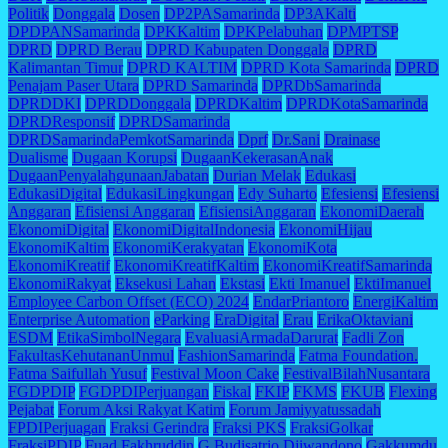
Politik
Donggala
Dosen
DP2PASamarinda
DP3AKalti
DPDPANSamarinda
DPKKaltim
DPKPelabuhan
DPMPTSP
DPRD
DPRD Berau
DPRD Kabupaten Donggala
DPRD
Kalimantan Timur
DPRD KALTIM
DPRD Kota Samarinda
DPRD
Penajam Paser Utara
DPRD Samarinda
DPRDbSamarinda
DPRDDKI
DPRDDonggala
DPRDKaltim
DPRDKotaSamarinda
DPRDResponsif
DPRDSamarinda
DPRDSamarindaPemkotSamarinda
Dprf
Dr.Sani
Drainase
Dualisme
Dugaan Korupsi
DugaanKekerasanAnak
DugaanPenyalahgunaanJabatan
Durian Melak
Edukasi
EdukasiDigital
EdukasiLingkungan
Edy Suharto
Efesiensi
Efesiensi
Anggaran
Efisiensi Anggaran
EfisiensiAnggaran
EkonomiDaerah
EkonomiDigital
EkonomiDigitalIndonesia
EkonomiHijau
EkonomiKaltim
EkonomiKerakyatan
EkonomiKota
EkonomiKreatif
EkonomiKreatifKaltim
EkonomiKreatifSamarinda
EkonomiRakyat
Eksekusi Lahan
Ekstasi
Ekti Imanuel
EktiImanuel
Employee Carbon Offset (ECO) 2024
EndarPriantoro
EnergiKaltim
Enterprise Automation
eParking
EraDigital
Erau
ErikaOktaviani
ESDM
EtikaSimbolNegara
EvaluasiArmadaDarurat
Fadli Zon
FakultasKehutananUnmul
FashionSamarinda
Fatma Foundation.
Fatma Saifullah Yusuf
Festival Moon Cake
FestivalBilahNusantara
FGDPDIP
FGDPDIPerjuangan
Fiskal
FKIP
FKMS
FKUB
Flexing
Pejabat
Forum Aksi Rakyat Katim
Forum Jamiyyatussadah
FPDIPerjuagan
Fraksi Gerindra
Fraksi PKS
FraksiGolkar
FraksiPDIP
Fuad Fakhruddin
G Budisatrio Djiwandono
Gakkumdu