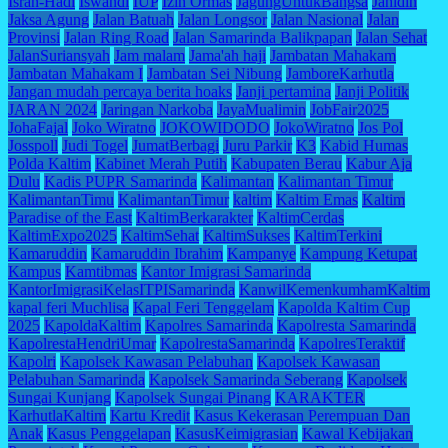
Isran-Hadi
Iswandi
IUP
Izin Ormas
JagungUntukBangsa
Jahidin
Jaksa Agung
Jalan Batuah
Jalan Longsor
Jalan Nasional
Jalan
Provinsi
Jalan Ring Road
Jalan Samarinda Balikpapan
Jalan Sehat
JalanSuriansyah
Jam malam
Jama'ah haji
Jambatan Mahakam
Jambatan Mahakam I
Jambatan Sei Nibung
JamboreKarhutla
Jangan mudah percaya berita hoaks
Janji pertamina
Janji Politik
JARAN 2024
Jaringan Narkoba
JayaMualimin
JobFair2025
JohaFajal
Joko Wiratno
JOKOWIDODO
JokoWiratno
Jos Pol
Josspoll
Judi Togel
JumatBerbagi
Juru Parkir
K3
Kabid Humas
Polda Kaltim
Kabinet Merah Putih
Kabupaten Berau
Kabur Aja
Dulu
Kadis PUPR Samarinda
Kalimantan
Kalimantan Timur
KalimantanTimu
KalimantanTimur
kaltim
Kaltim Emas
Kaltim
Paradise of the East
KaltimBerkarakter
KaltimCerdas
KaltimExpo2025
KaltimSehat
KaltimSukses
KaltimTerkini
Kamaruddin
Kamaruddin Ibrahim
Kampanye
Kampung Ketupat
Kampus
Kamtibmas
Kantor Imigrasi Samarinda
KantorImigrasiKelasITPISamarinda
KanwilKemenkumhamKaltim
kapal feri Muchlisa
Kapal Feri Tenggelam
Kapolda Kaltim Cup
2025
KapoldaKaltim
Kapolres Samarinda
Kapolresta Samarinda
KapolrestaHendriUmar
KapolrestaSamarinda
KapolresTeraktif
Kapolri
Kapolsek Kawasan Pelabuhan
Kapolsek Kawasan
Pelabuhan Samarinda
Kapolsek Samarinda Seberang
Kapolsek
Sungai Kunjang
Kapolsek Sungai Pinang
KARAKTER
KarhutlaKaltim
Kartu Kredit
Kasus Kekerasan Perempuan Dan
Anak
Kasus Penggelapan
KasusKeimigrasian
Kawal Kebijakan