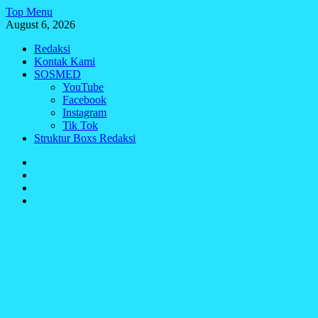
Skip
Top Menu
to
August 6, 2026
content
Redaksi
Kontak Kami
SOSMED
YouTube
Facebook
Instagram
Tik Tok
Struktur Boxs Redaksi
Redaksi
Kontak
Kami
SOSMED
Struktur
Boxs
Redaksi