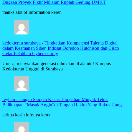
Dugaan Proyek Fiktif Miliaran Rupiah Gedung UMKT
thanks alot of information keren
kedokteran surabaya
-
Tingkatkan Kompetensi Talenta Digital
dalam Keamanan Siber, Indosat Ooredoo Hutchison dan Cisco
Gelar Pelatihan Cybersecurity
Unusa, menyiapkan generasi rahmatan lil alamin! Kampus
Kedokteran Unggul di Surabaya
reyhan
-
Jangan Sampai Kasus Tumpahan Minyak Teluk
Balikpapan “Masuk Angin”di Tangan Hakim Yang Rakus Uang
terima kasih infonya keren