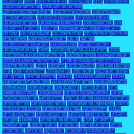
Kebakaran
Razia
RaziaLaluLintas
RaziaPelajar
RDP
Reaksi Cepat
Polresata Samarinda
Real Estate Indonesia
RealisasiKeuanganKaltim
Reformasi Birokrasi
Reformasi Tata
Ruang Samarinda
ReformasiBirokrasi
ReformasiBUMD
ReformasiImigrasi
Refresh and Recharger
RegulasiDaerah
REI
ReklamasiTambang
Reklame
Rektor Universitas Mulawarman
Relawan
Relawan GNCP
Relawan Jasirah
Relawan Rudy Mas'ud
dan Seno Aji
Relawan Samarinda
Religi
relokasi
RelokasiBantaranSungai
RelokasiDepo
RenovasiSekolah
Repormasi hukum
Reses
Reses Anggota DPRD Kaltim
Reses
Anggota DPRD Kota Samarinda
Reses Anggota DPRD Samarinda
Reses DPRD Kota Samarinda
RetailIndustry #DigitalisasiRitel
#Teknologi #IoT
Retret
Retribusi
RetribusiParkir
Revisi UU tenaga
kerja
RevitalisasiPasar
Reza Fahlevi
Royal Suite
Royal Suite Hotel
Balikpapan
Rozani Erawadi
RPJMD
RPJMD2025_2029
RSUD
Aji Muhammad Parikesit
RSUD AW Syahranie
RSUD I.A Moeis
RSUDAWS
RSUDKaltim
RT/RW Aktif
Ruang Publik
Rudi
Mas'ud - Seno Aji
Rudy Mas'ud
Rudy Mas'ud - Seno Aji
Rudy-
Seno untuk Kaltim
RudyMasud
Rumah Digital UMKM Samarinda
Rumah ibadah
Rumah layak huni
Rumah Sakit Haji Darjat
Rumah
Sakit Mulya Medika
Rumah Sakit Tipe B
Rumah terapi
RUPS
Rusdi Doviyanto
RusdiDoviyanto
Rusmadi - Safaruddin
Rusmadi
Wongso
RUU TNI
Sabaruddin Panrecalle
Sabu
Sabu-sabu
SadarSampah
SaefudinZuhri
Safaruddin
SahabatLiterasi
Sajam
Salehuddin
Samarind
Samarinda
Samarinda ASN dan Etika