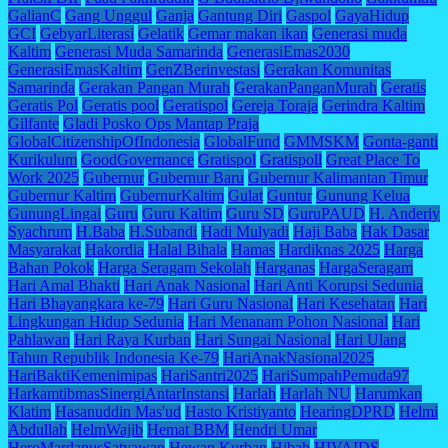
GalianC
Gang Unggul
Ganja
Gantung Diri
Gaspol
GayaHidup
GCI
GebyarLiterasi
Gelatik
Gemar makan ikan
Generasi muda
Kaltim
Generasi Muda Samarinda
GenerasiEmas2030
GenerasiEmasKaltim
GenZBerinvestasi
Gerakan Komunitas
Samarinda
Gerakan Pangan Murah
GerakanPanganMurah
Geratis
Geratis Pol
Geratis pool
Geratispol
Gereja Toraja
Gerindra Kaltim
Gilfante
Gladi Posko Ops Mantap Praja
GlobalCitizenshipOfIndonesia
GlobalFund
GMMSKM
Gonta-ganti
Kurikulum
GoodGovernance
Gratispol
Gratispoll
Great Place To
Work 2025
Gubernur
Gubernur Baru
Gubernur Kalimantan Timur
Gubernur Kaltim
GubernurKaltim
Gulat
Guntur
Gunung Kelua
GunungLingai
Guru
Guru Kaltim
Guru SD
GuruPAUD
H. Anderiy
Syachrum
H.Baba
H.Subandi
Hadi Mulyadi
Haji Baba
Hak Dasar
Masyarakat
Hakordia
Halal Bihala
Hamas
Hardiknas 2025
Harga
Bahan Pokok
Harga Seragam Sekolah
Harganas
HargaSeragam
Hari Amal Bhakti
Hari Anak Nasional
Hari Anti Korupsi Sedunia
Hari Bhayangkara ke-79
Hari Guru Nasional
Hari Kesehatan
Hari
Lingkungan Hidup Sedunia
Hari Menanam Pohon Nasional
Hari
Pahlawan
Hari Raya Kurban
Hari Sungai Nasional
Hari Ulang
Tahun Republik Indonesia Ke-79
HariAnakNasional2025
HariBaktiKemenimipas
HariSantri2025
HariSumpahPemuda97
HarkamtibmasSinergiAntarInstansi
Harlah
Harlah NU
Harumkan
Klatim
Hasanuddin Mas'ud
Hasto Kristiyanto
HearingDPRD
Helmi
Abdullah
HelmWajib
Hemat BBM
Hendri Umar
HeroMardanusSatyawan
Hewan Kurban
Hibah
HIVAIDS