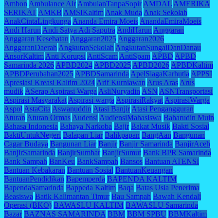
Ambon
Ambulance Air
AmbulanTanpaSopir
AMDAL
AMERIKA
SERIKAT
AMKB
AMSIKaltim
Anak Muda
Anak Sekolah
AnakCintaLingkunga
Ananda Emira Moeis
AnandaEmiraMoeis
Andi Harun
Andi Satya Adi Saputra
AndiHarun
Anggaran
Anggaran Kesehatan
Anggaran2025
Anggaran2026
AnggaranDaerah
AngkutanSekolah
AngkutanSungaiDanDanau
AnsorKaltim
Anti Korupsi
AntiScam
AntiSpam
APBD
APBD
Samarinda 2026
APBD2024
APBD2025
APBD2026
APBDKaltim
APBDPerubahan2025
APBDSamarinda
ApelSiagaKarhutla
APPSI
Apresiasi Kreasi Kaltim 2024
Arif Kurniawan
Arus Aras
Arus
mudik
ASerap Aspirasi Warga
AsliNuryadin
ASN
ASNTransportasi
Aspirasi Masyarakat
Aspirasi warga
AspirasiRakyat
AspirasiWarga
Aspol
AstaCita
Aswanuddin
Atasi Banjir
Atasi Pengangguran
Aturan
Aturan Ormas
Audensi
AudiensiMahasiswa
Baharudin Muin
Bahasa Indonesia
Bahaya Narkoba
Bajir
Bakat Musik
Bakti Sosial
BaktiUntukNegeri
Balapan Liar
Balikpapan
BangAan
Bangunan
Cagar Budaya
Bangunan Liar
Banjir
Banjir Samarinda
BanjirAceh
BanjirSamarinda
BanjirSumbar
BanjirSumut
Bank BPR Samarinda
Bank Sampah
BanKeu
BankSampah
Bansos
Bantuan ATENSI
Bantuan Kebakaran
Bantuan Sosial
BantuanKeuangan
BantuanPendidikan
Bapemperda
BAPENDA KALTIM
BapendaSamarinda
Bappeda Kaltim
Baqa
Batas Usia Penerima
Beasiswa
Batik Kalimantan Timur
Bau Sampah
Bawah Kendali
Operasi (BKO)
BAWASLU KALTIM
BAWASLU Samarinda
Bazar
BAZNAS SAMARINDA
BBM
BBM SPBU
BBMKaltim