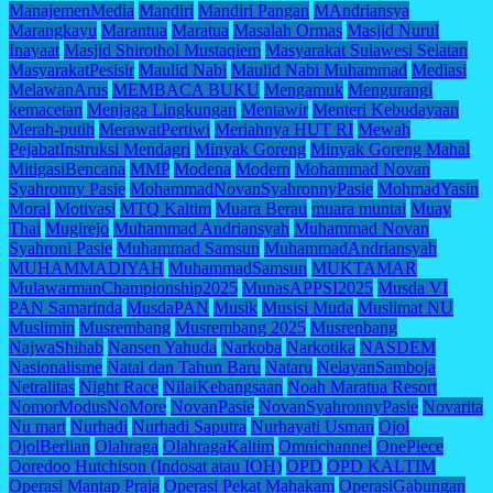
ManajemenMedia
Mandiri
Mandiri Pangan
MAndriansya
Marangkayu
Marantua
Maratua
Masalah Ormas
Masjid Nurul
Inayaat
Masjid Shirothol Mustaqiem
Masyarakat Sulawesi Selatan
MasyarakatPesisir
Maulid Nabi
Maulid Nabi Muhammad
Mediasi
MelawanArus
MEMBACA BUKU
Mengamuk
Mengurangi
kemacetan
Menjaga Lingkungan
Mentawir
Menteri Kebudayaan
Merah-putih
MerawatPertiwi
Meriahnya HUT RI
Mewah
PejabatInstruksi Mendagri
Minyak Goreng
Minyak Goreng Mahal
MitigasiBencana
MMP
Modena
Modern
Mohammad Novan
Syahronny Pasie
MohammadNovanSyahronnyPasie
MohmadYasin
Moral
Motivasi
MTQ Kaltim
Muara Berau
muara muntai
Muay
Thai
Mugirejo
Muhammad Andriansyah
Muhammad Novan
Syahroni Pasie
Muhammad Samsun
MuhammadAndriansyah
MUHAMMADIYAH
MuhammadSamsun
MUKTAMAR
MulawarmanChampionship2025
MunasAPPSI2025
Musda VI
PAN Samarinda
MusdaPAN
Musik
Musisi Muda
Muslimat NU
Muslimin
Musrembang
Musrembang 2025
Musrenbang
NajwaShihab
Nansen Yahuda
Narkoba
Narkotika
NASDEM
Nasionalisme
Natal dan Tahun Baru
Nataru
NelayanSamboja
Netralitas
Night Race
NilaiKebangsaan
Noah Maratua Resort
NomorModusNoMore
NovanPasie
NovanSyahronnyPasie
Novarita
Nu mart
Nurhadi
Nurhadi Saputra
Nurhayati Usman
Ojol
OjolBerlian
Olahraga
OlahragaKaltim
Omnichannel
OnePiece
Ooredoo Hutchison (Indosat atau IOH)
OPD
OPD KALTIM
Operasi Mantap Praja
Operasi Pekat Mahakam
OperasiGabungan