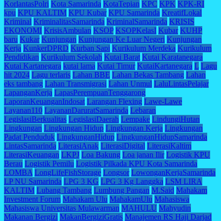
KorlantasPolri
Kota Samarinda
KotaTepian
KPC
KPK
KPK-RI
kpu
KPU KALTIM
KPU Kubar
KPU Samarinda
KreatifLokal
Kriminal
KriminalitasSamarinda
KriminalSamarinda
KRISIS
EKONOMI
KrisisAmbulan
KSOP
KSOPKelasI
Kubar
KUHP
baru
Kukar
Kunjungan
Kunjungan Ke Luar Negeri
Kunjungan
Kerja
KunkerDPRD
Kurban Sapi
Kurikulum Merdeka
Kurikulum
Pendidikan
Kurikulum Sekolah
Kutai Barat
Kutai Karatanegara
Kutai Kartanegara
kutai lama
Kutai Timur
KutaiKartanegara
L
Lagu
hit 2024
Lagu terlaris
Lahan BBE
Lahan Bekas Tambang
Lahan
eks tambang
Lahan Transmigrasi
Lahan Unmul
LaluLintasPelajar
LapanganKerja
LapasPerempuanTenggarong
LaporanKeuanganIndosat
Larangan Flexing
Lawe-Lawe
Layanan110
LayananDaruratSamarinda
Lebaran
LegislasiBerkualitas
LegislasiDaerah
Lempake
LindungiHutan
Lingkungan
Lingkungan Hidup
Lingkungan Kerja
Lingkungan
Padat Penduduk
LingkunganHidup
LingkunganHidupSamarinda
LintasSamarinda
LiterasiAnak
LiterasiDigital
LiterasiKaltim
LiterasiKeuangan
LKPJ
Loa Bakung
Loa janan Ilir
Logistik KPU
Berau
Logistik Pemilu
Logistik Pilkada KPU Kota Samarinda
LOMBA
LongLifeFishStorage
Longsor
LowonganKerjaSamarinda
LP NU Samarinda
LPG 3 KG
LPG 3 Kg Langgka
LSM LIRA
KALTIM
Lubang Tambang
Lumbung Pangan
M.Said
Mahakam
Investment Forum
Mahakam Ulu
MahakamUlu
Mahasiswa
Mahasiswa Universitas Mulawarman
MAHULU
Mahyudin
Makanan Bergizi
MakanBergiziGratis
Manajemen RS Haji Darjad