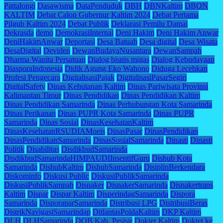
Pattalongi
Dasawisma
DataPenduduk
DBH
DBNKaltim
DBON
KALTIM
Debat Calon Gubernur Kaltim 2024
Debat Pertama
Pilgub Kaltim 2024
Debat Publik
Deklarasi Pemilu Damai
Dekrasda
demo
DemokrasiInternal
Deni Hakim
Deni Hakim Anwar
DeniHakimAnwar
Deportasi
Desa Batuah
Desa digital
Desa Wisata
DesaDigital
Deviden
DewanBudayaNusantara
DewanSampah
Dharma Wanita Persatuan
Dialog bisnis migas
Dialog Kebudayaan
DiasporaIndonesia
Didik Agung Eko Wahono
Diduga Lecehkan
Profesi Pengecara
DigitalisasiPajak
DigitalisasiPasarSegiri
DigitalSafety
Dinas Kehutanan Kaltim
Dinas Pariwisata Provinsi
Kalimantan Timur
Dinas Pendidikan
Dinas Pendidikan Kaltim
Dinas Pendidikan Samarinda
Dinas Perhubungan Kota Samarinda
Dinas Perikanan
Dinas PUPR Kota Samarinda
Dinas PUPR
Samarinda
Dinas Sosial
DinasKesehatanKaltim
DinasKesehatanRSUDIAMoeis
DinasPasar
DinasPendidikan
DinasPendidikanSamarinda
DinasSosialSamarinda
Dinasti
Dinasti
Politik
Disabilitas
DisdikbudSamarinda
DisdikbudSamarindaHIMPAUDIInsentifGuru
Dishub Kota
Samarinda
DishubKaltim
DishubSamarinda
DisiplinBerkendara
Diskominfo
Diskusi Public
DiskusiPublikSamarinda
DiskusiPublikSampah
Disnaker
DisnakerSamarinda
Disnakertrans
Kaltim
Dispar
Dispar Kaltim
DisperindagSamarinda
Dispora
Samarinda
DisporaparSamarinda
Distribusi LPG
DistribusiBeras
DistrikNavigasiSamarindap
DitlantasPoldaKaltim
DKP Kaltim
DLH
DLHSamarinda
DOB Kab. Pesisir
Dokter Kaltim
Doktet ke