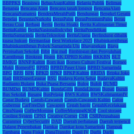
BBPPKS
Beasiswa
BebasAsapKaltim
Belanja Publik
Belimau
Benanga
Bencana Alam
Bencana tanah longsor
BencanaAlam
BencanaSumatera
BenderaMerahPutih
Bendungan
Bengkel Geratis
Bepelas
BerantasNarkoba
BerasPalsu
BerasPremiumPalsu
Berau
Berau Coal
Berbagi
Berita
Berita Hoaks
Berita Kalimantan Timur
BeritaKaltim
BeritaNasionalIndcyber
BeritaPendidikan
BeritaSamarinda
BeritaTeknologi
BeritaUtama
Berlindung dibalik
kuasa hukum
Bermanfaat
Best Workplace 2025
Bhabinkamtibmas
Bhabinkamtibmas Polsek Samarinda Ulu
Bhayangkara
Biaya
Perpisahan Sekolah
Bibit
Big mall
Bimbingan dan Penyuluhan
Kamtibmas
Birokrasi
Bisnis
BK DPRD Kaltim
BKKBN
BLT
BMKG
BNNP Kaltim
Bom ikan
Borneo Culture Festival
Borneo
Mukti
BorneoFC
BPBD
BPBD Paser Utara
BPBD Samarinda
BPG
BPJS
BPK
BPKD
BPKP
BPKP Kaltim
BRIDA
Bripka Joko
Hadi
BRISuperLeague
BSU
Budaya Kerja Sehat
BudayaKaltim
Budianto Bulang
Buka Puasa Bersama
Bulog
Buloh
BUMD
BUMDes
BUMDKaltim
BundaGilfa
BundaLiterasi
Bupati
Buruh
Bus Sekolah
Busang
BusPelajar
BWS Kaltim
BWSKalimantanIV
Cagar Budaya
Cagub-Cawagub
Cagub-Cawagub Kaltim
Calon
Gubernur
CarFreeDay
Cawapres
Cegah banjir
CegahKecelakaan
CitraNiaga
CoffeeMorning
CoffeeMorningKSOP
Cool storage
Cooling System
CPNS
Creative Corner
CSR
CSRPerusahaan
Curanmor
CyberSecurity
DAD
Daerah perbatasan
Daerah terpencil
Dalang Penembakan
Damkar
Damkar kota Samarinda
Dampak
Tambang
Dana Fiskal
DanaTransfer
Dapil IV
Darlis
Darlis