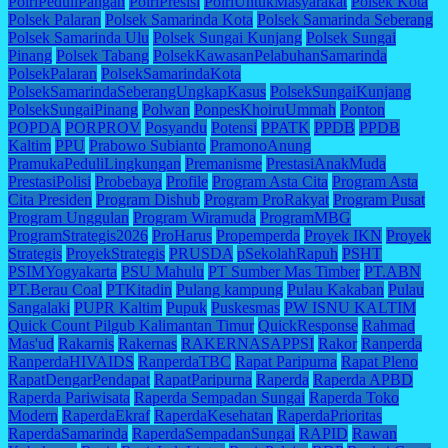
PolriPeduliPangan
PolriPresisi
PolriUntukMasyarakat
Polsek Kota
Polsek Palaran
Polsek Samarinda Kota
Polsek Samarinda Seberang
Polsek Samarinda Ulu
Polsek Sungai Kunjang
Polsek Sungai
Pinang
Polsek Tabang
PolsekKawasanPelabuhanSamarinda
PolsekPalaran
PolsekSamarindaKota
PolsekSamarindaSeberangUngkapKasus
PolsekSungaiKunjang
PolsekSungaiPinang
Polwan
PonpesKhoiruUmmah
Ponton
POPDA
PORPROV
Posyandu
Potensi
PPATK
PPDB
PPDB
Kaltim
PPU
Prabowo Subianto
PramonoAnung
PramukaPeduliLingkungan
Premanisme
PrestasiAnakMuda
PrestasiPolisi
Probebaya
Profile
Program Asta Cita
Program Asta
Cita Presiden
Program Dishub
Program ProRakyat
Program Pusat
Program Unggulan
Program Wiramuda
ProgramMBG
ProgramStrategis2026
ProHarus
Propemperda
Proyek IKN
Proyek
Strategis
ProyekStrategis
PRUSDA
pSekolahRapuh
PSHT
PSIMYogyakarta
PSU Mahulu
PT Sumber Mas Timber
PT.ABN
PT.Berau Coal
PTKitadin
Pulang kampung
Pulau Kakaban
Pulau
Sangalaki
PUPR Kaltim
Pupuk
Puskesmas
PW ISNU KALTIM
Quick Count Pilgub Kalimantan Timur
QuickResponse
Rahmad
Mas'ud
Rakarnis
Rakernas
RAKERNASAPPSI
Rakor
Ranperda
RanperdaHIVAIDS
RanperdaTBC
Rapat Paripurna
Rapat Pleno
RapatDengarPendapat
RapatParipurna
Raperda
Raperda APBD
Raperda Pariwisata
Raperda Sempadan Sungai
Raperda Toko
Modern
RaperdaEkraf
RaperdaKesehatan
RaperdaPrioritas
RaperdaSamarinda
RaperdaSempadanSungai
RAPID
Rawan