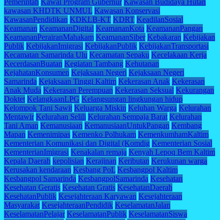
Pemerintah
Kawal Program Gubernur
Kawasan Budidaya Hutan
kawasan KHDTK UNMUL
Kawasan Konservasi
KawasanPendidikan
KDKLB-KT
KDRT
KeadilanSosial
Keamanan
KeamananDigital
KeamananKota
KeamananPangan
KeamananPerairanMahakam
KeamananSiber
Kebakaran
Kebijakan
Publik
KebijakanImigrasi
KebijakanPublik
KebijakanTransportasi
Kecamatan Samarinda Ulu
Kecamatan Sepaku
Kecelakaan Kerja
KecerdasanBuatan
Kegiatan Tambang
Kehutanan
KejahatanKonsumen
Kejaksaan Negeri
Kejaksaan Negeri
Samarinda
Kejaksaan Tinggi Kaltim
Kekerasan Anak
Kekerasan
Anak Muda
Kekerasan Perempuan
Kekerasan Seksual
Kekurangan
Doktet
KelangkaanLPG
Kelangsungan lingkungan hidup
Kelompok Tani Sawit
Keluarga Miskin
Keluhan Warga
Kelurahan
Mentawir
Kelurahan Selili
Kelurahan Sempaja Barat
Kelurahan
Tani Aman
Kemanusiaan
KemanusiaanUntukPangan
Kembang
Mapan
Kemenimipas
Kemenko Polhukam
KemenkumhamKaltim
Kementerian Komunikasi dan Digital (Komdig
Kementerian Sosial
KementerianImigrasi
Kenakalan remaja
Kenyah Lepoq Bem Kaltim
Kepala Daerah
kepolisian
Kerajinan
Keributan
Kerukunan warga
Kerusakan kendaraan
Kesbang PoL
Kesbangpol Kaltim
Kesbangpol Samarinda
KesbangpolSamarinda
Kesehatan
Kesehatan Geratis
Kesehatan Gratis
KesehatanDaerah
KesehatanPublik
Kesejahteraan Karyawan
Kesejahteraan
Masyarakat
KesejahteraanPendidik
KeselamatanJalan
KeselamatanPelajar
KeselamatanPublik
KeselamatanSiswa