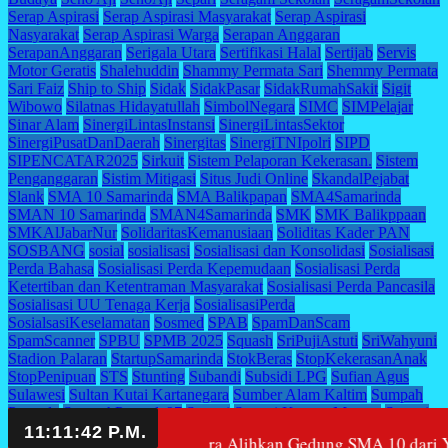
Serap Aspirasi
Serap Aspirasi Masyarakat
Serap Aspirasi
Nasyarakat
Serap Aspirasi Warga
Serapan Anggaran
SerapanAnggaran
Serigala Utara
Sertifikasi Halal
Sertijab
Servis
Motor Geratis
Shalehuddin
Shammy Permata Sari
Shemmy Permata
Sari Faiz
Ship to Ship
Sidak
SidakPasar
SidakRumahSakit
Sigit
Wibowo
Silatnas Hidayatullah
SimbolNegara
SIMC
SIMPelajar
Sinar Alam
SinergiLintasInstansi
SinergiLintasSektor
SinergiPusatDanDaerah
Sinergitas
SinergiTNIpolri
SIPD
SIPENCATAR2025
Sirkuit
Sistem Pelaporan Kekerasan.
Sistem
Penganggaran
Sistim Mitigasi
Situs Judi Online
SkandalPejabat
Slank
SMA 10 Samarinda
SMA Balikpapan
SMA4Samarinda
SMAN 10 Samarinda
SMAN4Samarinda
SMK
SMK Balikppaan
SMKAlJabarNur
SolidaritasKemanusiaan
Soliditas Kader PAN
SOSBANG
sosial
sosialisasi
Sosialisasi dan Konsolidasi
Sosialisasi
Perda Bahasa
Sosialisasi Perda Kepemudaan
Sosialisasi Perda
Ketertiban dan Ketentraman Masyarakat
Sosialisasi Perda Pancasila
Sosialisasi UU Tenaga Kerja
SosialisasiPerda
SosialsasiKeselamatan
Sosmed
SPAB
SpamDanScam
SpamScanner
SPBU
SPMB 2025
Squash
SriPujiAstuti
SriWahyuni
Stadion Palaran
StartupSamarinda
StokBeras
StopKekerasanAnak
StopPenipuan
STS
Stunting
Subandi
Subsidi LPG
Sufian Agus
Sulawesi
Sultan Kutai Kartanegara
Sumber Alam Kaltim
Sumpah
Pemuda
SumpahPemuda97
Sungai
Sungai Karang Mumus
Sungai
Kunjang
Sungai Mahakam
SungaiMahakam
SungaiPinang
Suparno
emprov Kaltim Segera Alihkan Gedung SMA 10 dari Yayasan Mel