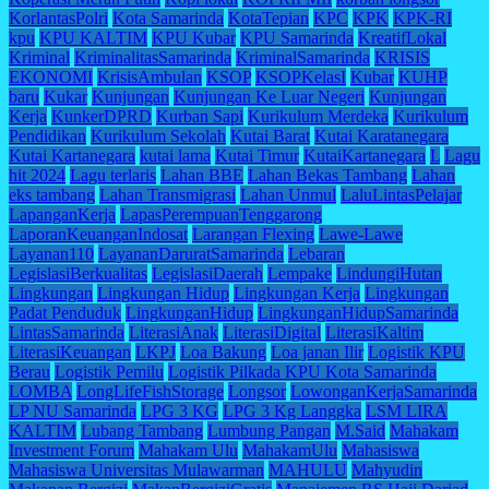
KorlantasPolri
Kota Samarinda
KotaTepian
KPC
KPK
KPK-RI
kpu
KPU KALTIM
KPU Kubar
KPU Samarinda
KreatifLokal
Kriminal
KriminalitasSamarinda
KriminalSamarinda
KRISIS
EKONOMI
KrisisAmbulan
KSOP
KSOPKelasI
Kubar
KUHP
baru
Kukar
Kunjungan
Kunjungan Ke Luar Negeri
Kunjungan
Kerja
KunkerDPRD
Kurban Sapi
Kurikulum Merdeka
Kurikulum
Pendidikan
Kurikulum Sekolah
Kutai Barat
Kutai Karatanegara
Kutai Kartanegara
kutai lama
Kutai Timur
KutaiKartanegara
L
Lagu
hit 2024
Lagu terlaris
Lahan BBE
Lahan Bekas Tambang
Lahan
eks tambang
Lahan Transmigrasi
Lahan Unmul
LaluLintasPelajar
LapanganKerja
LapasPerempuanTenggarong
LaporanKeuanganIndosat
Larangan Flexing
Lawe-Lawe
Layanan110
LayananDaruratSamarinda
Lebaran
LegislasiBerkualitas
LegislasiDaerah
Lempake
LindungiHutan
Lingkungan
Lingkungan Hidup
Lingkungan Kerja
Lingkungan
Padat Penduduk
LingkunganHidup
LingkunganHidupSamarinda
LintasSamarinda
LiterasiAnak
LiterasiDigital
LiterasiKaltim
LiterasiKeuangan
LKPJ
Loa Bakung
Loa janan Ilir
Logistik KPU
Berau
Logistik Pemilu
Logistik Pilkada KPU Kota Samarinda
LOMBA
LongLifeFishStorage
Longsor
LowonganKerjaSamarinda
LP NU Samarinda
LPG 3 KG
LPG 3 Kg Langgka
LSM LIRA
KALTIM
Lubang Tambang
Lumbung Pangan
M.Said
Mahakam
Investment Forum
Mahakam Ulu
MahakamUlu
Mahasiswa
Mahasiswa Universitas Mulawarman
MAHULU
Mahyudin