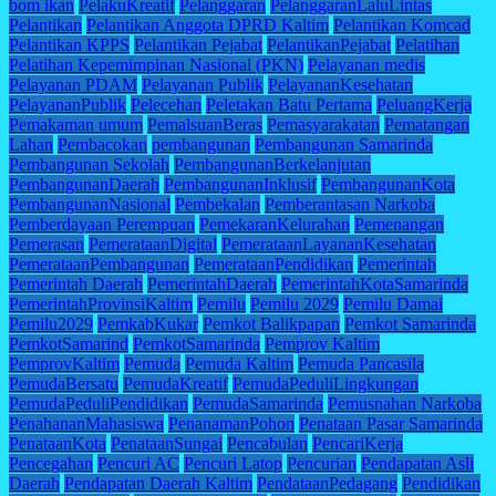
bom ikan
PelakuKreatif
Pelanggaran
PelanggaranLaluLintas
Pelantikan
Pelantikan Anggota DPRD Kaltim
Pelantikan Komcad
Pelantikan KPPS
Pelantikan Pejabat
PelantikanPejabat
Pelatihan
Pelatihan Kepemimpinan Nasional (PKN)
Pelayanan medis
Pelayanan PDAM
Pelayanan Publik
PelayananKesehatan
PelayananPublik
Pelecehan
Peletakan Batu Pertama
PeluangKerja
Pemakaman umum
PemalsuanBeras
Pemasyarakatan
Pematangan
Lahan
Pembacokan
pembangunan
Pembangunan Samarinda
Pembangunan Sekolah
PembangunanBerkelanjutan
PembangunanDaerah
PembangunanInklusif
PembangunanKota
PembangunanNasional
Pembekalan
Pemberantasan Narkoba
Pemberdayaan Perempuan
PemekaranKelurahan
Pemenangan
Pemerasan
PemerataanDigital
PemerataanLayananKesehatan
PemerataanPembangunan
PemerataanPendidikan
Pemerintah
Pemerintah Daerah
PemerintahDaerah
PemerintahKotaSamarinda
PemerintahProvinsiKaltim
Pemilu
Pemilu 2029
Pemilu Damai
Pemilu2029
PemkabKukar
Pemkot Balikpapan
Pemkot Samarinda
PemkotSamarind
PemkotSamarinda
Pemprov Kaltim
PemprovKaltim
Pemuda
Pemuda Kaltim
Pemuda Pancasila
PemudaBersatu
PemudaKreatif
PemudaPeduliLingkungan
PemudaPeduliPendidikan
PemudaSamarinda
Pemusnahan Narkoba
PenahananMahasiswa
PenanamanPohon
Penataan Pasar Samarinda
PenataanKota
PenataanSungai
Pencabulan
PencariKerja
Pencegahan
Pencuri AC
Pencuri Latop
Pencurian
Pendapatan Asli
Daerah
Pendapatan Daerah Kaltim
PendataanPedagang
Pendidikan