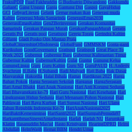
FraksiPDIP
Fuad Fakhruddin
G Budisatrio Djiwandono
Gakkumdu
GalianC
Gang Unggul
Ganja
Gantung Diri
Gaspol
GayaHidup
GCI
GebyarLiterasi
Gelatik
Gemar makan ikan
Generasi muda
Kaltim
Generasi Muda Samarinda
GenerasiEmas2030
GenerasiEmasKaltim
GenZBerinvestasi
Gerakan Komunitas
Samarinda
Gerakan Pangan Murah
GerakanPanganMurah
Geratis
Geratis Pol
Geratis pool
Geratispol
Gereja Toraja
Gerindra Kaltim
Gilfante
Gladi Posko Ops Mantap Praja
GlobalCitizenshipOfIndonesia
GlobalFund
GMMSKM
Gonta-ganti
Kurikulum
GoodGovernance
Gratispol
Gratispoll
Great Place To
Work 2025
Gubernur
Gubernur Baru
Gubernur Kalimantan Timur
Gubernur Kaltim
GubernurKaltim
Gulat
Guntur
Gunung Kelua
GunungLingai
Guru
Guru Kaltim
Guru SD
GuruPAUD
H. Anderiy
Syachrum
H.Baba
H.Subandi
Hadi Mulyadi
Haji Baba
Hak Dasar
Masyarakat
Hakordia
Halal Bihala
Hamas
Hardiknas 2025
Harga
Bahan Pokok
Harga Seragam Sekolah
Harganas
HargaSeragam
Hari Amal Bhakti
Hari Anak Nasional
Hari Anti Korupsi Sedunia
Hari Bhayangkara ke-79
Hari Guru Nasional
Hari Kesehatan
Hari
Lingkungan Hidup Sedunia
Hari Menanam Pohon Nasional
Hari
Pahlawan
Hari Raya Kurban
Hari Sungai Nasional
Hari Ulang
Tahun Republik Indonesia Ke-79
HariAnakNasional2025
HariBaktiKemenimipas
HariSantri2025
HariSumpahPemuda97
HarkamtibmasSinergiAntarInstansi
Harlah
Harlah NU
Harumkan
Klatim
Hasanuddin Mas'ud
Hasto Kristiyanto
HearingDPRD
Helmi
Abdullah
HelmWajib
Hemat BBM
Hendri Umar