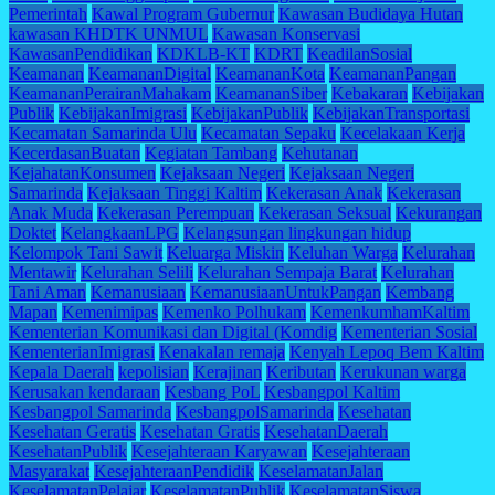
Pemerintah
Kawal Program Gubernur
Kawasan Budidaya Hutan
kawasan KHDTK UNMUL
Kawasan Konservasi
KawasanPendidikan
KDKLB-KT
KDRT
KeadilanSosial
Keamanan
KeamananDigital
KeamananKota
KeamananPangan
KeamananPerairanMahakam
KeamananSiber
Kebakaran
Kebijakan
Publik
KebijakanImigrasi
KebijakanPublik
KebijakanTransportasi
Kecamatan Samarinda Ulu
Kecamatan Sepaku
Kecelakaan Kerja
KecerdasanBuatan
Kegiatan Tambang
Kehutanan
KejahatanKonsumen
Kejaksaan Negeri
Kejaksaan Negeri
Samarinda
Kejaksaan Tinggi Kaltim
Kekerasan Anak
Kekerasan
Anak Muda
Kekerasan Perempuan
Kekerasan Seksual
Kekurangan
Doktet
KelangkaanLPG
Kelangsungan lingkungan hidup
Kelompok Tani Sawit
Keluarga Miskin
Keluhan Warga
Kelurahan
Mentawir
Kelurahan Selili
Kelurahan Sempaja Barat
Kelurahan
Tani Aman
Kemanusiaan
KemanusiaanUntukPangan
Kembang
Mapan
Kemenimipas
Kemenko Polhukam
KemenkumhamKaltim
Kementerian Komunikasi dan Digital (Komdig
Kementerian Sosial
KementerianImigrasi
Kenakalan remaja
Kenyah Lepoq Bem Kaltim
Kepala Daerah
kepolisian
Kerajinan
Keributan
Kerukunan warga
Kerusakan kendaraan
Kesbang PoL
Kesbangpol Kaltim
Kesbangpol Samarinda
KesbangpolSamarinda
Kesehatan
Kesehatan Geratis
Kesehatan Gratis
KesehatanDaerah
KesehatanPublik
Kesejahteraan Karyawan
Kesejahteraan
Masyarakat
KesejahteraanPendidik
KeselamatanJalan
KeselamatanPelajar
KeselamatanPublik
KeselamatanSiswa