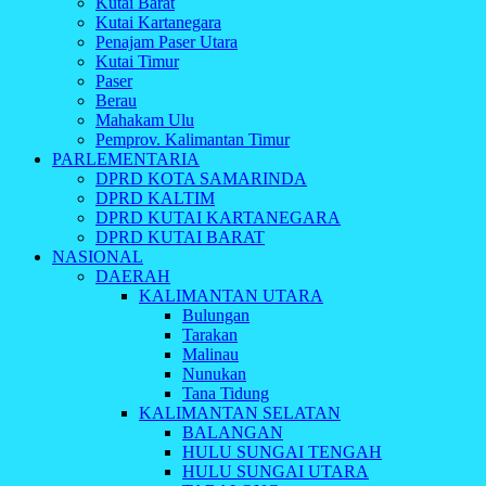
Kutai Barat
Kutai Kartanegara
Penajam Paser Utara
Kutai Timur
Paser
Berau
Mahakam Ulu
Pemprov. Kalimantan Timur
PARLEMENTARIA
DPRD KOTA SAMARINDA
DPRD KALTIM
DPRD KUTAI KARTANEGARA
DPRD KUTAI BARAT
NASIONAL
DAERAH
KALIMANTAN UTARA
Bulungan
Tarakan
Malinau
Nunukan
Tana Tidung
KALIMANTAN SELATAN
BALANGAN
HULU SUNGAI TENGAH
HULU SUNGAI UTARA