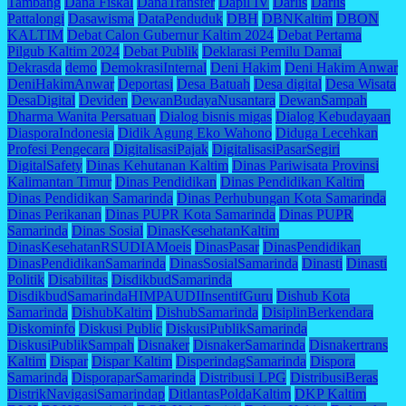
Tambang
Dana Fiskal
DanaTransfer
Dapil IV
Darlis
Darlis
Pattalongi
Dasawisma
DataPenduduk
DBH
DBNKaltim
DBON
KALTIM
Debat Calon Gubernur Kaltim 2024
Debat Pertama
Pilgub Kaltim 2024
Debat Publik
Deklarasi Pemilu Damai
Dekrasda
demo
DemokrasiInternal
Deni Hakim
Deni Hakim Anwar
DeniHakimAnwar
Deportasi
Desa Batuah
Desa digital
Desa Wisata
DesaDigital
Deviden
DewanBudayaNusantara
DewanSampah
Dharma Wanita Persatuan
Dialog bisnis migas
Dialog Kebudayaan
DiasporaIndonesia
Didik Agung Eko Wahono
Diduga Lecehkan
Profesi Pengecara
DigitalisasiPajak
DigitalisasiPasarSegiri
DigitalSafety
Dinas Kehutanan Kaltim
Dinas Pariwisata Provinsi
Kalimantan Timur
Dinas Pendidikan
Dinas Pendidikan Kaltim
Dinas Pendidikan Samarinda
Dinas Perhubungan Kota Samarinda
Dinas Perikanan
Dinas PUPR Kota Samarinda
Dinas PUPR
Samarinda
Dinas Sosial
DinasKesehatanKaltim
DinasKesehatanRSUDIAMoeis
DinasPasar
DinasPendidikan
DinasPendidikanSamarinda
DinasSosialSamarinda
Dinasti
Dinasti
Politik
Disabilitas
DisdikbudSamarinda
DisdikbudSamarindaHIMPAUDIInsentifGuru
Dishub Kota
Samarinda
DishubKaltim
DishubSamarinda
DisiplinBerkendara
Diskominfo
Diskusi Public
DiskusiPublikSamarinda
DiskusiPublikSampah
Disnaker
DisnakerSamarinda
Disnakertrans
Kaltim
Dispar
Dispar Kaltim
DisperindagSamarinda
Dispora
Samarinda
DisporaparSamarinda
Distribusi LPG
DistribusiBeras
DistrikNavigasiSamarindap
DitlantasPoldaKaltim
DKP Kaltim