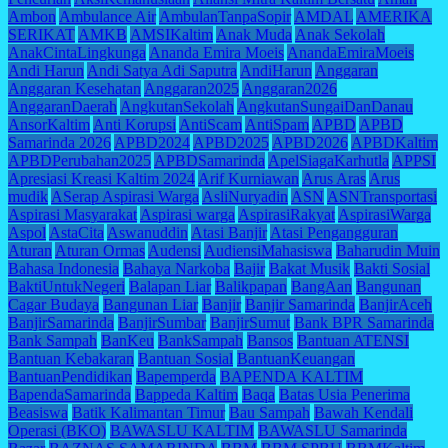
Ambon
Ambulance Air
AmbulanTanpaSopir
AMDAL
AMERIKA
SERIKAT
AMKB
AMSIKaltim
Anak Muda
Anak Sekolah
AnakCintaLingkunga
Ananda Emira Moeis
AnandaEmiraMoeis
Andi Harun
Andi Satya Adi Saputra
AndiHarun
Anggaran
Anggaran Kesehatan
Anggaran2025
Anggaran2026
AnggaranDaerah
AngkutanSekolah
AngkutanSungaiDanDanau
AnsorKaltim
Anti Korupsi
AntiScam
AntiSpam
APBD
APBD
Samarinda 2026
APBD2024
APBD2025
APBD2026
APBDKaltim
APBDPerubahan2025
APBDSamarinda
ApelSiagaKarhutla
APPSI
Apresiasi Kreasi Kaltim 2024
Arif Kurniawan
Arus Aras
Arus
mudik
ASerap Aspirasi Warga
AsliNuryadin
ASN
ASNTransportasi
Aspirasi Masyarakat
Aspirasi warga
AspirasiRakyat
AspirasiWarga
Aspol
AstaCita
Aswanuddin
Atasi Banjir
Atasi Pengangguran
Aturan
Aturan Ormas
Audensi
AudiensiMahasiswa
Baharudin Muin
Bahasa Indonesia
Bahaya Narkoba
Bajir
Bakat Musik
Bakti Sosial
BaktiUntukNegeri
Balapan Liar
Balikpapan
BangAan
Bangunan
Cagar Budaya
Bangunan Liar
Banjir
Banjir Samarinda
BanjirAceh
BanjirSamarinda
BanjirSumbar
BanjirSumut
Bank BPR Samarinda
Bank Sampah
BanKeu
BankSampah
Bansos
Bantuan ATENSI
Bantuan Kebakaran
Bantuan Sosial
BantuanKeuangan
BantuanPendidikan
Bapemperda
BAPENDA KALTIM
BapendaSamarinda
Bappeda Kaltim
Baqa
Batas Usia Penerima
Beasiswa
Batik Kalimantan Timur
Bau Sampah
Bawah Kendali
Operasi (BKO)
BAWASLU KALTIM
BAWASLU Samarinda