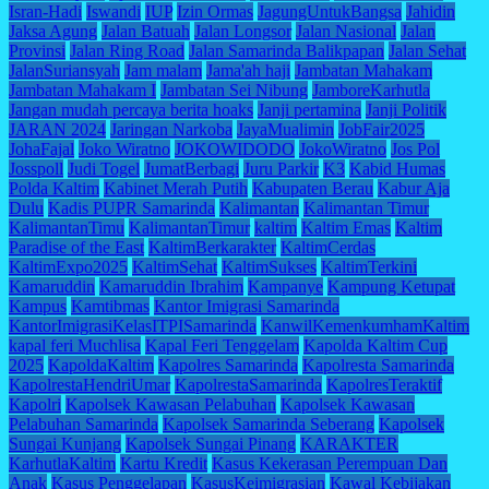
Isran-Hadi
Iswandi
IUP
Izin Ormas
JagungUntukBangsa
Jahidin
Jaksa Agung
Jalan Batuah
Jalan Longsor
Jalan Nasional
Jalan
Provinsi
Jalan Ring Road
Jalan Samarinda Balikpapan
Jalan Sehat
JalanSuriansyah
Jam malam
Jama'ah haji
Jambatan Mahakam
Jambatan Mahakam I
Jambatan Sei Nibung
JamboreKarhutla
Jangan mudah percaya berita hoaks
Janji pertamina
Janji Politik
JARAN 2024
Jaringan Narkoba
JayaMualimin
JobFair2025
JohaFajal
Joko Wiratno
JOKOWIDODO
JokoWiratno
Jos Pol
Josspoll
Judi Togel
JumatBerbagi
Juru Parkir
K3
Kabid Humas
Polda Kaltim
Kabinet Merah Putih
Kabupaten Berau
Kabur Aja
Dulu
Kadis PUPR Samarinda
Kalimantan
Kalimantan Timur
KalimantanTimu
KalimantanTimur
kaltim
Kaltim Emas
Kaltim
Paradise of the East
KaltimBerkarakter
KaltimCerdas
KaltimExpo2025
KaltimSehat
KaltimSukses
KaltimTerkini
Kamaruddin
Kamaruddin Ibrahim
Kampanye
Kampung Ketupat
Kampus
Kamtibmas
Kantor Imigrasi Samarinda
KantorImigrasiKelasITPISamarinda
KanwilKemenkumhamKaltim
kapal feri Muchlisa
Kapal Feri Tenggelam
Kapolda Kaltim Cup
2025
KapoldaKaltim
Kapolres Samarinda
Kapolresta Samarinda
KapolrestaHendriUmar
KapolrestaSamarinda
KapolresTeraktif
Kapolri
Kapolsek Kawasan Pelabuhan
Kapolsek Kawasan
Pelabuhan Samarinda
Kapolsek Samarinda Seberang
Kapolsek
Sungai Kunjang
Kapolsek Sungai Pinang
KARAKTER
KarhutlaKaltim
Kartu Kredit
Kasus Kekerasan Perempuan Dan
Anak
Kasus Penggelapan
KasusKeimigrasian
Kawal Kebijakan