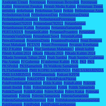
Angkutan Umum
Perempuan
Perempuan Berpolitik
Perempuan
Kaltim
Pergeseran Pasukan
Pergub Media Kaltim
Perguruan Tinggi
peristiwa
perkebunan
Perkebunan Sawit
Perkim
Perlindungan Anak
PerlindunganAnak
PerlindunganData
PerlindunganDigital
PerlindunganKonsumen
PerlindunganPerempuan
Permendagri702019
Permendagri782022
Pertambangan
Pertambangan Kaltim
Pertamina
PertaminaSamarinda
PERTANIAN
PertanianKaltim
PertanianPesantren
Perumdam
PerumdaVariaNiaga
Perusahaan Sawit
PerusdaKaltim
PerwaliSampah
PesantrenDigita
PesantrenProduktif
Pesut Bentong
Pesut Mahakam
PETANI
Petani Perempuan
Peyanan Kesehatan
PID P Kaltim
Pidana
Pilar Jambatan Mahakam I
pilgub kaltim
Pilgub Kaltim 2024
pilkada
Pilkada 2024
Pilkada Kaltim 2024
Pilkada Serentak Tahun 2024
Pisah Sambut
Pisah Sambut Gubernur
Pita Asmara
PJ Gubernur
PJ gubernur Kaltim
PKK
PKP
PKS
PKSPeduli
PKSSamarinda
Plt Walikota Samarinda
PLTSaSamarinda
PMII KOPRI SAMRINDA
PMII SAMARINDA
PMII SAMRINDA
PMIISamarinda
Podcast KPFM
PohonTumbang
PokirDPRD
PokokPokokPikiran
PolaPembibitanKemenhub
Polda Kaltim
PoldaKaltim
Polemik
rumah ibadah
Polisi
Polisicintapetani
Politik
Politik Samarinda
PolitikDaerah
PolitikKaltim
Polres Kubar
Polres Kukar
Polresata
Samarinda
Polresta
Polresta Samarinda
PolrestaSamarinda
PolrestaSamarindaBerprestasi
Polri
Polridukungketahananpangan
PolriHumanis
PolriPeduli
PolriPeduliLingkungan