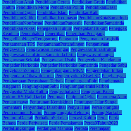
Pendidikan Anak
Pendidikan Geratis
Pendidikan Gratis
Pendidikan
Kaltim
Pendidikan Moral
Pendidikan Politik
PendidikanDasar
PendidikanDigital
PendidikanIslam
PendidikanKalti
PendidikanKaltim
PendidikanKedinasan
PendidikanKotaSamarinda
PendidikanNonformal
PendidikanPancasila
PendidikanSamarinda
PendidikanVokasi
Penegakan Hukum
PenegakanHukum
Peneggak
Keadilan
Penembakan
Penertiban
Penertiban Pedagang
PengadilanNegeriTenggarong
Pengaman
Pengamanan Logistik
Pengamanan TPS
PengamananPertandingan
Penganiyaan
Pengawalan
Pengawasan Keuangan
PengawasanInfrastruktur
PengawasanLaluLintasSamarindaTertib
PengawasanPangan
PengawasanSekolah
PengawasanUsaha
Pengecekan Kendaraan
Pengedar Narkotika
Pengedar Narkotika Samarinda
Pengedar Sabu
PengelolaanSampah
PengembanganUMKM
Pengendalian Inflasi
Pengendara Dibawah Umur
Pengeroyokan Siswi SD
Penghargaan
Penghargaan Perusahaan Terbaik
PenghargaanPolri
Penghematan
Anggaran
PengungkapanSabu
Pengurangan emisi karbon
Pengusaha Muda Kaltim
PengusahaLokal
Pengusiran Kuasa
Hukum RS Haji Darjad
Penipuan
PenipuanDigital
Penomena Alam
Penuan mayat
Penurunan Kemiskinan
Penutupan Jalur Sungai
Sementara
Penyandang Disabilitas
Penyu Hijau
Peran orangtua
Peran pemuda Kaltim
Perang anggota Keluarga
Perang Narkoba
PeraturanDaerah
PerbaikanSekolah
Percasi Kaltim
Perda
Perda
Bahasa
Perda Pariwisata
Perda Pemakaman
Perda9Tahun2023
PerdaLingkungan
Perdangan Manusia
Perdata
Peremajaan