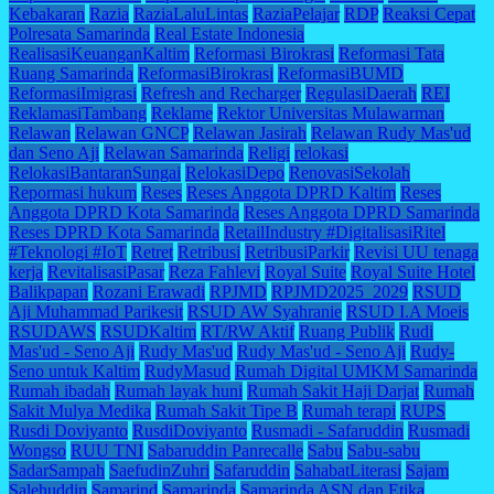
Kebakaran
Razia
RaziaLaluLintas
RaziaPelajar
RDP
Reaksi Cepat
Polresata Samarinda
Real Estate Indonesia
RealisasiKeuanganKaltim
Reformasi Birokrasi
Reformasi Tata
Ruang Samarinda
ReformasiBirokrasi
ReformasiBUMD
ReformasiImigrasi
Refresh and Recharger
RegulasiDaerah
REI
ReklamasiTambang
Reklame
Rektor Universitas Mulawarman
Relawan
Relawan GNCP
Relawan Jasirah
Relawan Rudy Mas'ud
dan Seno Aji
Relawan Samarinda
Religi
relokasi
RelokasiBantaranSungai
RelokasiDepo
RenovasiSekolah
Repormasi hukum
Reses
Reses Anggota DPRD Kaltim
Reses
Anggota DPRD Kota Samarinda
Reses Anggota DPRD Samarinda
Reses DPRD Kota Samarinda
RetailIndustry #DigitalisasiRitel
#Teknologi #IoT
Retret
Retribusi
RetribusiParkir
Revisi UU tenaga
kerja
RevitalisasiPasar
Reza Fahlevi
Royal Suite
Royal Suite Hotel
Balikpapan
Rozani Erawadi
RPJMD
RPJMD2025_2029
RSUD
Aji Muhammad Parikesit
RSUD AW Syahranie
RSUD I.A Moeis
RSUDAWS
RSUDKaltim
RT/RW Aktif
Ruang Publik
Rudi
Mas'ud - Seno Aji
Rudy Mas'ud
Rudy Mas'ud - Seno Aji
Rudy-
Seno untuk Kaltim
RudyMasud
Rumah Digital UMKM Samarinda
Rumah ibadah
Rumah layak huni
Rumah Sakit Haji Darjat
Rumah
Sakit Mulya Medika
Rumah Sakit Tipe B
Rumah terapi
RUPS
Rusdi Doviyanto
RusdiDoviyanto
Rusmadi - Safaruddin
Rusmadi
Wongso
RUU TNI
Sabaruddin Panrecalle
Sabu
Sabu-sabu
SadarSampah
SaefudinZuhri
Safaruddin
SahabatLiterasi
Sajam
Salehuddin
Samarind
Samarinda
Samarinda ASN dan Etika