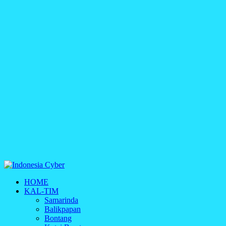
Indonesia Cyber
HOME
Media Cetak, Online & Streaming
KAL-TIM
Samarinda
Balikpapan
Bontang