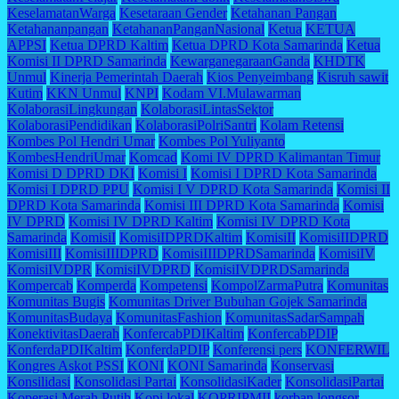
KeselamatanWarga
Kesetaraan Gender
Ketahanan Pangan
Ketahananpangan
KetahananPanganNasional
Ketua
KETUA
APPSI
Ketua DPRD Kaltim
Ketua DPRD Kota Samarinda
Ketua
Komisi II DPRD Samarinda
KewarganegaraanGanda
KHDTK
Unmul
Kinerja Pemerintah Daerah
Kios Penyeimbang
Kisruh sawit
Kutim
KKN Unmul
KNPI
Kodam VI.Mulawarman
KolaborasiLingkungan
KolaborasiLintasSektor
KolaborasiPendidikan
KolaborasiPolriSantri
Kolam Retensi
Kombes Pol Hendri Umar
Kombes Pol Yuliyanto
KombesHendriUmar
Komcad
Komi IV DPRD Kalimantan Timur
Komisi D DPRD DKI
Komisi I
Komisi I DPRD Kota Samarinda
Komisi I DPRD PPU
Komisi I V DPRD Kota Samarinda
Komisi II
DPRD Kota Samarinda
Komisi III DPRD Kota Samarinda
Komisi
IV DPRD
Komisi IV DPRD Kaltim
Komisi IV DPRD Kota
Samarinda
KomisiI
KomisiIDPRDKaltim
KomisiII
KomisiIIDPRD
KomisiIII
KomisiIIIDPRD
KomisiIIIDPRDSamarinda
KomisiIV
KomisiIVDPR
KomisiIVDPRD
KomisiIVDPRDSamarinda
Kompercab
Komperda
Kompetensi
KompolZarmaPutra
Komunitas
Komunitas Bugis
Komunitas Driver Bubuhan Gojek Samarinda
KomunitasBudaya
KomunitasFashion
KomunitasSadarSampah
KonektivitasDaerah
KonfercabPDIKaltim
KonfercabPDIP
KonferdaPDIKaltim
KonferdaPDIP
Konferensi pers
KONFERWIL
Kongres Askot PSSI
KONI
KONI Samarinda
Konservasi
Konsilidasi
Konsolidasi Partai
KonsolidasiKader
KonsolidasiPartai
Koperasi Merah Putih
Kopi lokal
KOPRIPMII
korban longsor