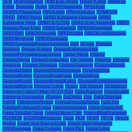
DLH
DLHSamarinda
DOB Kab. Pesisir
Dokter Kaltim
Doktet ke
Politik
Donggala
Dosen
DP2PASamarinda
DP3AKalti
DPDPANSamarinda
DPKKaltim
DPKPelabuhan
DPMPTSP
DPRD
DPRD Berau
DPRD Kabupaten Donggala
DPRD
Kalimantan Timur
DPRD KALTIM
DPRD Kota Samarinda
DPRD
Penajam Paser Utara
DPRD Samarinda
DPRDbSamarinda
DPRDDKI
DPRDDonggala
DPRDKaltim
DPRDKotaSamarinda
DPRDResponsif
DPRDSamarinda
DPRDSamarindaPemkotSamarinda
Dprf
Dr.Sani
Drainase
Dualisme
Dugaan Korupsi
DugaanKekerasanAnak
DugaanPenyalahgunaanJabatan
Durian Melak
Edukasi
EdukasiDigital
EdukasiLingkungan
Edy Suharto
Efesiensi
Efesiensi
Anggaran
Efisiensi Anggaran
EfisiensiAnggaran
EkonomiDaerah
EkonomiDigital
EkonomiDigitalIndonesia
EkonomiHijau
EkonomiKaltim
EkonomiKerakyatan
EkonomiKota
EkonomiKreatif
EkonomiKreatifKaltim
EkonomiKreatifSamarinda
EkonomiRakyat
Eksekusi Lahan
Ekstasi
Ekti Imanuel
EktiImanuel
Employee Carbon Offset (ECO) 2024
EndarPriantoro
EnergiKaltim
Enterprise Automation
eParking
EraDigital
Erau
ErikaOktaviani
ESDM
EtikaSimbolNegara
EvaluasiArmadaDarurat
Fadli Zon
FakultasKehutananUnmul
FashionSamarinda
Fatma Foundation.
Fatma Saifullah Yusuf
Festival Moon Cake
FestivalBilahNusantara
FGDPDIP
FGDPDIPerjuangan
Fiskal
FKIP
FKMS
FKUB
Flexing
Pejabat
Forum Aksi Rakyat Katim
Forum Jamiyyatussadah
FPDIPerjuagan
Fraksi Gerindra
Fraksi PKS
FraksiGolkar