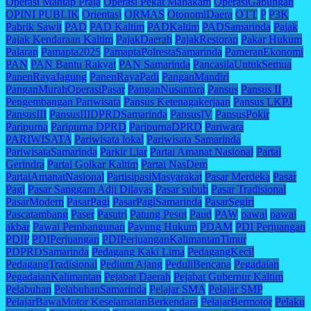
Operasi Mantap Praja
Operasi Pekat Mahakam
OperasiGabungan
OPINI PUBLIK
Orientasi
ORMAS
OtonomiDaera
OTT
P
P3K
Pabrik Sawit
PAD
PAD Kaltim
PADKaltim
PADSamarinda
Pajak
Pajak Kendaraan Kaltim
PajakDaerah
PajakRestoran
Pakar Hukum
Palaran
Pamapta2025
PamaptaPolrestaSamarinda
PameranEkonomi
PAN
PAN Bantu Rakyat
PAN Samarinda
PancasilaUntukSemua
PanenRayaJagung
PanenRayaPadi
PanganMandiri
PanganMurahOperasiPasar
PanganNusantara
Pansus
Pansus II
Pengembangan Pariwisata
Pansus Ketenagakerjaan
Pansus LKPJ
PansusIII
PansusIIIDPRDSamarinda
PansusIV
PansusPokir
Paripurna
Paripurna DPRD
ParipurnaDPRD
Pariwara
PARIWISATA
Pariwisata lokal
Pariwisata Samarinda
PariwisataSamarinda
Parkir Liar
Partai Amanat Nasional
Partai
Gerindra
Partai Golkar Kaltim
Partai NasDem
PartaiAmanatNasional
PartisipasiMasyarakat
Pasar Merdeka
Pasar
Pagi
Pasar Sanggam Adji Dilayas
Pasar subuh
Pasar Tradisional
PasarModern
PasarPagi
PasarPagiSamarinda
PasarSegiri
Pascatambang
Paser
Pasutri
Patung Pesut
Paud
PAW
pawai
pawai
akbar
Pawai Pembangunan
Payung Hukum
PDAM
PDI Perjuangan
PDIP
PDIPerjuangan
PDIPerjuanganKalimantanTimur
PDPRDSamarinda
Pedagang Kaki Lima
PedagangKecil
PedagangTradisional
Pedium Ajang
PeduliBencana
Pegadaian
PegadaianKalimantan
Pejabat Daerah
Pejabat Gubernur Kaltim
Pelabuhan
PelabuhanSamarinda
Pelajar SMA
Pelajar SMP
PelajarBawaMotor KeselamatanBerkendara
PelajarBermotor
Pelaku