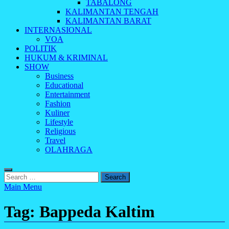
TABALONG
KALIMANTAN TENGAH
KALIMANTAN BARAT
INTERNASIONAL
VOA
POLITIK
HUKUM & KRIMINAL
SHOW
Business
Educational
Entertainment
Fashion
Kuliner
Lifestyle
Religious
Travel
OLAHRAGA
Search
for:
Main Menu
Tag:
Bappeda Kaltim