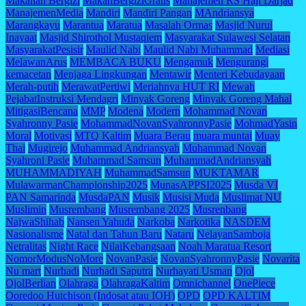
Makanan Bergizi
MakanBergiziGratis
Manajemen RS Haji Darjad
ManajemenMedia
Mandiri
Mandiri Pangan
MAndriansya
Marangkayu
Marantua
Maratua
Masalah Ormas
Masjid Nurul
Inayaat
Masjid Shirothol Mustaqiem
Masyarakat Sulawesi Selatan
MasyarakatPesisir
Maulid Nabi
Maulid Nabi Muhammad
Mediasi
MelawanArus
MEMBACA BUKU
Mengamuk
Mengurangi
kemacetan
Menjaga Lingkungan
Mentawir
Menteri Kebudayaan
Merah-putih
MerawatPertiwi
Meriahnya HUT RI
Mewah
PejabatInstruksi Mendagri
Minyak Goreng
Minyak Goreng Mahal
MitigasiBencana
MMP
Modena
Modern
Mohammad Novan
Syahronny Pasie
MohammadNovanSyahronnyPasie
MohmadYasin
Moral
Motivasi
MTQ Kaltim
Muara Berau
muara muntai
Muay
Thai
Mugirejo
Muhammad Andriansyah
Muhammad Novan
Syahroni Pasie
Muhammad Samsun
MuhammadAndriansyah
MUHAMMADIYAH
MuhammadSamsun
MUKTAMAR
MulawarmanChampionship2025
MunasAPPSI2025
Musda VI
PAN Samarinda
MusdaPAN
Musik
Musisi Muda
Muslimat NU
Muslimin
Musrembang
Musrembang 2025
Musrenbang
NajwaShihab
Nansen Yahuda
Narkoba
Narkotika
NASDEM
Nasionalisme
Natal dan Tahun Baru
Nataru
NelayanSamboja
Netralitas
Night Race
NilaiKebangsaan
Noah Maratua Resort
NomorModusNoMore
NovanPasie
NovanSyahronnyPasie
Novarita
Nu mart
Nurhadi
Nurhadi Saputra
Nurhayati Usman
Ojol
OjolBerlian
Olahraga
OlahragaKaltim
Omnichannel
OnePiece
Ooredoo Hutchison (Indosat atau IOH)
OPD
OPD KALTIM