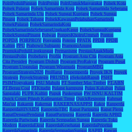
PolriPeduliPangan
PolriPresisi
PolriUntukMasyarakat
Polsek Kota
Polsek Palaran
Polsek Samarinda Kota
Polsek Samarinda Seberang
Polsek Samarinda Ulu
Polsek Sungai Kunjang
Polsek Sungai
Pinang
Polsek Tabang
PolsekKawasanPelabuhanSamarinda
PolsekPalaran
PolsekSamarindaKota
PolsekSamarindaSeberangUngkapKasus
PolsekSungaiKunjang
PolsekSungaiPinang
Polwan
PonpesKhoiruUmmah
Ponton
POPDA
PORPROV
Posyandu
Potensi
PPATK
PPDB
PPDB
Kaltim
PPU
Prabowo Subianto
PramonoAnung
PramukaPeduliLingkungan
Premanisme
PrestasiAnakMuda
PrestasiPolisi
Probebaya
Profile
Program Asta Cita
Program Asta
Cita Presiden
Program Dishub
Program ProRakyat
Program Pusat
Program Unggulan
Program Wiramuda
ProgramMBG
ProgramStrategis2026
ProHarus
Propemperda
Proyek IKN
Proyek
Strategis
ProyekStrategis
PRUSDA
pSekolahRapuh
PSHT
PSIMYogyakarta
PSU Mahulu
PT Sumber Mas Timber
PT.ABN
PT.Berau Coal
PTKitadin
Pulang kampung
Pulau Kakaban
Pulau
Sangalaki
PUPR Kaltim
Pupuk
Puskesmas
PW ISNU KALTIM
Quick Count Pilgub Kalimantan Timur
QuickResponse
Rahmad
Mas'ud
Rakarnis
Rakernas
RAKERNASAPPSI
Rakor
Ranperda
RanperdaHIVAIDS
RanperdaTBC
Rapat Paripurna
Rapat Pleno
RapatDengarPendapat
RapatParipurna
Raperda
Raperda APBD
Raperda Pariwisata
Raperda Sempadan Sungai
Raperda Toko
Modern
RaperdaEkraf
RaperdaKesehatan
RaperdaPrioritas
RaperdaSamarinda
RaperdaSempadanSungai
RAPID
Rawan