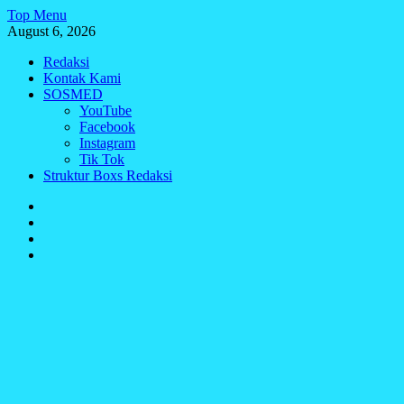
Skip
Top Menu
to
August 6, 2026
content
Redaksi
Kontak Kami
SOSMED
YouTube
Facebook
Instagram
Tik Tok
Struktur Boxs Redaksi
Redaksi
Kontak
Kami
SOSMED
Struktur
Boxs
Redaksi