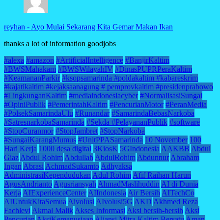
reyhan
-
Ayo Mulai Sekarang Kita Gemar Makan Ikan
thanks a lot of information goodjobs
#alexa
#amazon
#ArtificialIntelligence
#BanjirKaltim
#BWSMahakam
#BWSWilayahIV
#DinasPUPRPeraKaltim
#KeamananParkir
#ksopsamarinda #poldakaltim #kabareskrim
#kajatikaltim #kejaksaanagung # pemprovkaltim #presidenprabowo
#LingkunganKaltim
#mediaindonesiacyber
#NormalisasiSungai
#OpiniPublik
#PemerintahKaltim
#PencurianMotor
#PeranMedia
#PolsekSamarindaUlu
#Runandar
#SamarindaBebasNarkoba
#SatresnarkobaSamarinda
#Sekda #PelayananPublik
#software
#StopCuranmor
#StopJambret
#StopNarkoba
#SungaiKarangMumus
#UnitPPASamarinda
10 November
100
Hari Kerja
1000 desa digital
3KiosK
5GIndonesia
AAKBB
Abdul
Giaz
Abdul Rohim
Abdullah
AbdulRohim
Abdunnur
Abraham
Ingan
Abrasi
AchmadSukamto
Adhyaksa
AdministrasiKependudukan
Adul Rohim
Afif Raihan Harun
AgusAndrianto
Agusriansyah
AhmadMaslihuddin
AI di Dunia
Kerja
AIExperienceCenter
AIIndonesia
Air Bersih
AITechCo
AIUntukKitaSemua
Aivolusi
AIvolusi5G
AKD
Akhmed Reza
Fachlevi
Akmal Malik
Akses Informasi
Aksi bersih-bersih
Aksi
Pencurian
AksiKemanusiaan
Aliansi Mitra Kaltim Bersatu
Aman