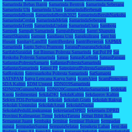
Samarinda Bebas Banjir
Samarinda Bentrok
Samarinda Seberang
Samarinda Ulu
Samarinda Utara
SamarindaBerbenah
SamarindaBersih
SamarindaBersih2025
SamarindaBersihNarkoba
SamarindaCerdas
SamarindaMelak
SamarindaSeberang
SamarindaTertib
SamarindaUpdate
SamarindaUtara
Samboja
Sampah
Sampah Samarinda
SampahBernilai
Samri Shaputra
SamriShaputra
Samsun
Sandiaga Uno
Sangkulirang
Sani bin
Husain
SanitaryLandfill
SantriBerdaya
SantriBergerak
SAPMA
Samarinda
Sapto Setyo Pramono
SaranaPrasaranaSekolah
SarifahSuraidah
Sat Binmas Polresta Samarinda
Sat Pol PP
Sat
Reskoba Polresta Samarinda
Satgas
SatgasKarhutla
SatgasPangan
SatlantasPolrestaSamarin
SatlantasPolrestaSamarinda
SatlantasSamarinda
Satpol PP
SatpolairudPolrestaSamarinda
SatReskrim
Satresnarkoba Polresta Samarinda
SatSamapta
SATSPAM
Satya Lencana Karya Satya
ScamAlert
ScamProtection
SDA Kaltim
SDM Unggul
SDN019Samarinda
SDN020GunungMulia
SDN020GunungMuliaSamarinda
Sedekah
Kuota
Sedimentasi
SekdaDKI
SekdaKaltim
Sekdaprov Kaltim
Sekjen PDI-Perjuangan
Sekolah
Sekolah Gratis
Sekolah Rakyat
Sekolah Unggulan
SekolahAman
SekolahDigital
SekolahPeduliLingkungan
SekretariatDPRD
Sekretaris DPRD
Provinsi Kalimantan Timur
SeleksiTaruna
Semai Bibit Ikan
Semangat Juang
Sembako
Seminar
Seminar Hukum
Sempadan
sungai
SempadanSungai
SempajaSelatan
Sengketa Lahan
Seni dan
Budaya
Seno Aji
SenoAji
Separi
Seragam Sekolah
SeragamSekolah