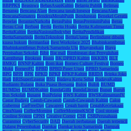
Bazar
BAZNAS SAMARINDA
BBM
BBM SPBU
BBMKaltim
BBPPKS
Beasiswa
BebasAsapKaltim
Belanja Publik
Belimau
Benanga
Bencana Alam
Bencana tanah longsor
BencanaAlam
BencanaSumatera
BenderaMerahPutih
Bendungan
Bengkel Geratis
Bepelas
BerantasNarkoba
BerasPalsu
BerasPremiumPalsu
Berau
Berau Coal
Berbagi
Berita
Berita Hoaks
Berita Kalimantan Timur
BeritaKaltim
BeritaNasionalIndcyber
BeritaPendidikan
BeritaSamarinda
BeritaTeknologi
BeritaUtama
Berlindung dibalik
kuasa hukum
Bermanfaat
Best Workplace 2025
Bhabinkamtibmas
Bhabinkamtibmas Polsek Samarinda Ulu
Bhayangkara
Biaya
Perpisahan Sekolah
Bibit
Big mall
Bimbingan dan Penyuluhan
Kamtibmas
Birokrasi
Bisnis
BK DPRD Kaltim
BKKBN
BLT
BMKG
BNNP Kaltim
Bom ikan
Borneo Culture Festival
Borneo
Mukti
BorneoFC
BPBD
BPBD Paser Utara
BPBD Samarinda
BPG
BPJS
BPK
BPKD
BPKP
BPKP Kaltim
BRIDA
Bripka Joko
Hadi
BRISuperLeague
BSU
Budaya Kerja Sehat
BudayaKaltim
Budianto Bulang
Buka Puasa Bersama
Bulog
Buloh
BUMD
BUMDes
BUMDKaltim
BundaGilfa
BundaLiterasi
Bupati
Buruh
Bus Sekolah
Busang
BusPelajar
BWS Kaltim
BWSKalimantanIV
Cagar Budaya
Cagub-Cawagub
Cagub-Cawagub Kaltim
Calon
Gubernur
CarFreeDay
Cawapres
Cegah banjir
CegahKecelakaan
CitraNiaga
CoffeeMorning
CoffeeMorningKSOP
Cool storage
Cooling System
CPNS
Creative Corner
CSR
CSRPerusahaan
Curanmor
CyberSecurity
DAD
Daerah perbatasan
Daerah terpencil
Dalang Penembakan
Damkar
Damkar kota Samarinda
Dampak