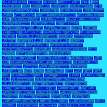
OPINI PUBLIK
Orientasi
ORMAS
OtonomiDaera
OTT
P
P3K
Pabrik Sawit
PAD
PAD Kaltim
PADKaltim
PADSamarinda
Pajak
Pajak Kendaraan Kaltim
PajakDaerah
PajakRestoran
Pakar Hukum
Palaran
Pamapta2025
PamaptaPolrestaSamarinda
PameranEkonomi
PAN
PAN Bantu Rakyat
PAN Samarinda
PancasilaUntukSemua
PanenRayaJagung
PanenRayaPadi
PanganMandiri
PanganMurahOperasiPasar
PanganNusantara
Pansus
Pansus II
Pengembangan Pariwisata
Pansus Ketenagakerjaan
Pansus LKPJ
PansusIII
PansusIIIDPRDSamarinda
PansusIV
PansusPokir
Paripurna
Paripurna DPRD
ParipurnaDPRD
Pariwara
PARIWISATA
Pariwisata lokal
Pariwisata Samarinda
PariwisataSamarinda
Parkir Liar
Partai Amanat Nasional
Partai
Gerindra
Partai Golkar Kaltim
Partai NasDem
PartaiAmanatNasional
PartisipasiMasyarakat
Pasar Merdeka
Pasar
Pagi
Pasar Sanggam Adji Dilayas
Pasar subuh
Pasar Tradisional
PasarModern
PasarPagi
PasarPagiSamarinda
PasarSegiri
Pascatambang
Paser
Pasutri
Patung Pesut
Paud
PAW
pawai
pawai
akbar
Pawai Pembangunan
Payung Hukum
PDAM
PDI Perjuangan
PDIP
PDIPerjuangan
PDIPerjuanganKalimantanTimur
PDPRDSamarinda
Pedagang Kaki Lima
PedagangKecil
PedagangTradisional
Pedium Ajang
PeduliBencana
Pegadaian
PegadaianKalimantan
Pejabat Daerah
Pejabat Gubernur Kaltim
Pelabuhan
PelabuhanSamarinda
Pelajar SMA
Pelajar SMP
PelajarBawaMotor KeselamatanBerkendara
PelajarBermotor
Pelaku
bom ikan
PelakuKreatif
Pelanggaran
PelanggaranLaluLintas