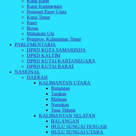
Kutai Barat
Kutai Kartanegara
Penajam Paser Utara
Kutai Timur
Paser
Berau
Mahakam Ulu
Pemprov. Kalimantan Timur
PARLEMENTARIA
DPRD KOTA SAMARINDA
DPRD KALTIM
DPRD KUTAI KARTANEGARA
DPRD KUTAI BARAT
NASIONAL
DAERAH
KALIMANTAN UTARA
Bulungan
Tarakan
Malinau
Nunukan
Tana Tidung
KALIMANTAN SELATAN
BALANGAN
HULU SUNGAI TENGAH
HULU SUNGAI UTARA