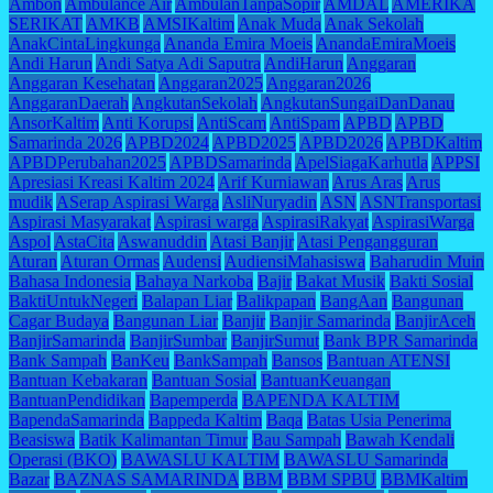
Ambon
Ambulance Air
AmbulanTanpaSopir
AMDAL
AMERIKA
SERIKAT
AMKB
AMSIKaltim
Anak Muda
Anak Sekolah
AnakCintaLingkunga
Ananda Emira Moeis
AnandaEmiraMoeis
Andi Harun
Andi Satya Adi Saputra
AndiHarun
Anggaran
Anggaran Kesehatan
Anggaran2025
Anggaran2026
AnggaranDaerah
AngkutanSekolah
AngkutanSungaiDanDanau
AnsorKaltim
Anti Korupsi
AntiScam
AntiSpam
APBD
APBD
Samarinda 2026
APBD2024
APBD2025
APBD2026
APBDKaltim
APBDPerubahan2025
APBDSamarinda
ApelSiagaKarhutla
APPSI
Apresiasi Kreasi Kaltim 2024
Arif Kurniawan
Arus Aras
Arus
mudik
ASerap Aspirasi Warga
AsliNuryadin
ASN
ASNTransportasi
Aspirasi Masyarakat
Aspirasi warga
AspirasiRakyat
AspirasiWarga
Aspol
AstaCita
Aswanuddin
Atasi Banjir
Atasi Pengangguran
Aturan
Aturan Ormas
Audensi
AudiensiMahasiswa
Baharudin Muin
Bahasa Indonesia
Bahaya Narkoba
Bajir
Bakat Musik
Bakti Sosial
BaktiUntukNegeri
Balapan Liar
Balikpapan
BangAan
Bangunan
Cagar Budaya
Bangunan Liar
Banjir
Banjir Samarinda
BanjirAceh
BanjirSamarinda
BanjirSumbar
BanjirSumut
Bank BPR Samarinda
Bank Sampah
BanKeu
BankSampah
Bansos
Bantuan ATENSI
Bantuan Kebakaran
Bantuan Sosial
BantuanKeuangan
BantuanPendidikan
Bapemperda
BAPENDA KALTIM
BapendaSamarinda
Bappeda Kaltim
Baqa
Batas Usia Penerima
Beasiswa
Batik Kalimantan Timur
Bau Sampah
Bawah Kendali
Operasi (BKO)
BAWASLU KALTIM
BAWASLU Samarinda
Bazar
BAZNAS SAMARINDA
BBM
BBM SPBU
BBMKaltim