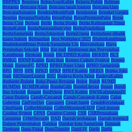
BBPPKS
Beasiswa
BebasAsapKaltim
Belanja Publik
Belimau
Benanga
Bencana Alam
Bencana tanah longsor
BencanaAlam
BencanaSumatera
BenderaMerahPutih
Bendungan
Bengkel Geratis
Bepelas
BerantasNarkoba
BerasPalsu
BerasPremiumPalsu
Berau
Berau Coal
Berbagi
Berita
Berita Hoaks
Berita Kalimantan Timur
BeritaKaltim
BeritaNasionalIndcyber
BeritaPendidikan
BeritaSamarinda
BeritaTeknologi
BeritaUtama
Berlindung dibalik
kuasa hukum
Bermanfaat
Best Workplace 2025
Bhabinkamtibmas
Bhabinkamtibmas Polsek Samarinda Ulu
Bhayangkara
Biaya
Perpisahan Sekolah
Bibit
Big mall
Bimbingan dan Penyuluhan
Kamtibmas
Birokrasi
Bisnis
BK DPRD Kaltim
BKKBN
BLT
BMKG
BNNP Kaltim
Bom ikan
Borneo Culture Festival
Borneo
Mukti
BorneoFC
BPBD
BPBD Paser Utara
BPBD Samarinda
BPG
BPJS
BPK
BPKD
BPKP
BPKP Kaltim
BRIDA
Bripka Joko
Hadi
BRISuperLeague
BSU
Budaya Kerja Sehat
BudayaKaltim
Budianto Bulang
Buka Puasa Bersama
Bulog
Buloh
BUMD
BUMDes
BUMDKaltim
BundaGilfa
BundaLiterasi
Bupati
Buruh
Bus Sekolah
Busang
BusPelajar
BWS Kaltim
BWSKalimantanIV
Cagar Budaya
Cagub-Cawagub
Cagub-Cawagub Kaltim
Calon
Gubernur
CarFreeDay
Cawapres
Cegah banjir
CegahKecelakaan
CitraNiaga
CoffeeMorning
CoffeeMorningKSOP
Cool storage
Cooling System
CPNS
Creative Corner
CSR
CSRPerusahaan
Curanmor
CyberSecurity
DAD
Daerah perbatasan
Daerah terpencil
Dalang Penembakan
Damkar
Damkar kota Samarinda
Dampak
Tambang
Dana Fiskal
DanaTransfer
Dapil IV
Darlis
Darlis