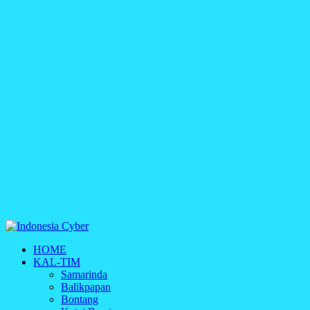
Indonesia Cyber
HOME
Media Cetak, Online & Streaming
KAL-TIM
Samarinda
Balikpapan
Bontang