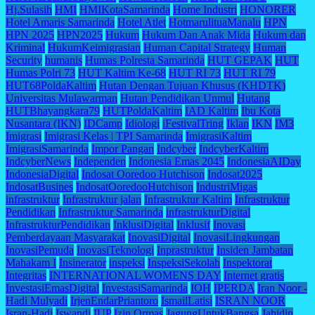
Hj.Sulasih
HMI
HMIKotaSamarinda
Home Industri
HONORER
Hotel Amaris Samarinda
Hotel Atlet
HotmarulituaManalu
HPN
HPN 2025
HPN2025
Hukum
Hukum Dan Anak Mida
Hukum dan
Kriminal
HukumKeimigrasian
Human Capital Strategy
Human
Security
humanis
Humas Polresta Samarinda
HUT GEPAK
HUT
Humas Polri 73
HUT Kaltim Ke-68
HUT RI 73
HUT RI 79
HUT68PoldaKaltim
Hutan Dengan Tujuan Khusus (KHDTK)
Universitas Mulawarman
Hutan Pendidikan Unmul
Hutang
HUTBhayangkara79
HUTPoldaKaltim
IAD Kaltim
Ibu Kota
Nusantara (IKN)
IDCamp
Idiologi
iFestivalTring
Iklan
IKN
IM3
Imigrasi
Imigrasi Kelas | TPI Samarinda
ImigrasiKaltim
ImigrasiSamarinda
Impor Pangan
Indcyber
IndcyberKaltim
IndcyberNews
Independen
Indonesia Emas 2045
IndonesiaAIDay
IndonesiaDigital
Indosat Ooredoo Hutchison
Indosat2025
IndosatBusines
IndosatOoredooHutchison
IndustriMigas
infrastruktur
Infrastruktur jalan
Infrastruktur Kaltim
Infrastruktur
Pendidikan
Infrastruktur Samarinda
infrastrukturDigital
InfrastrukturPendidikan
InklusiDigital
Inklusif
Inovasi
Pemberdayaan Masyarakat
InovasiDigital
InovasiLingkungan
InovasiPemuda
InovasiTeknologi
Inprastruktur
Insiden Jambatan
Mahakam I
Insinerator
inspeksi
InspeksiSekolah
Inspektorat
Integritas
INTERNATIONAL WOMENS DAY
Internet gratis
InvestasiEmasDigital
InvestasiSamarinda
IOH
IPERDA
Iran Noor -
Hadi Mulyadi
IrjenEndarPriantoro
IsmailLatisi
ISRAN NOOR
Isran-Hadi
Iswandi
IUP
Izin Ormas
JagungUntukBangsa
Jahidin