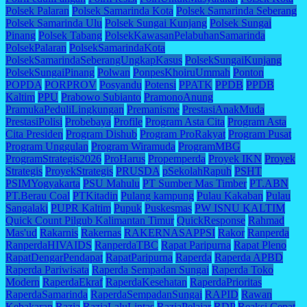
Polsek Palaran
Polsek Samarinda Kota
Polsek Samarinda Seberang
Polsek Samarinda Ulu
Polsek Sungai Kunjang
Polsek Sungai
Pinang
Polsek Tabang
PolsekKawasanPelabuhanSamarinda
PolsekPalaran
PolsekSamarindaKota
PolsekSamarindaSeberangUngkapKasus
PolsekSungaiKunjang
PolsekSungaiPinang
Polwan
PonpesKhoiruUmmah
Ponton
POPDA
PORPROV
Posyandu
Potensi
PPATK
PPDB
PPDB
Kaltim
PPU
Prabowo Subianto
PramonoAnung
PramukaPeduliLingkungan
Premanisme
PrestasiAnakMuda
PrestasiPolisi
Probebaya
Profile
Program Asta Cita
Program Asta
Cita Presiden
Program Dishub
Program ProRakyat
Program Pusat
Program Unggulan
Program Wiramuda
ProgramMBG
ProgramStrategis2026
ProHarus
Propemperda
Proyek IKN
Proyek
Strategis
ProyekStrategis
PRUSDA
pSekolahRapuh
PSHT
PSIMYogyakarta
PSU Mahulu
PT Sumber Mas Timber
PT.ABN
PT.Berau Coal
PTKitadin
Pulang kampung
Pulau Kakaban
Pulau
Sangalaki
PUPR Kaltim
Pupuk
Puskesmas
PW ISNU KALTIM
Quick Count Pilgub Kalimantan Timur
QuickResponse
Rahmad
Mas'ud
Rakarnis
Rakernas
RAKERNASAPPSI
Rakor
Ranperda
RanperdaHIVAIDS
RanperdaTBC
Rapat Paripurna
Rapat Pleno
RapatDengarPendapat
RapatParipurna
Raperda
Raperda APBD
Raperda Pariwisata
Raperda Sempadan Sungai
Raperda Toko
Modern
RaperdaEkraf
RaperdaKesehatan
RaperdaPrioritas
RaperdaSamarinda
RaperdaSempadanSungai
RAPID
Rawan
Kebakaran
Razia
RaziaLaluLintas
RaziaPelajar
RDP
Reaksi Cepat