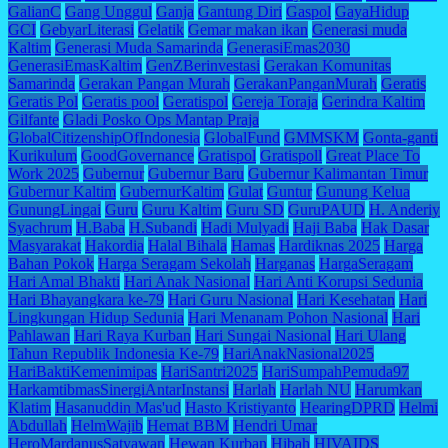
GalianC
Gang Unggul
Ganja
Gantung Diri
Gaspol
GayaHidup
GCI
GebyarLiterasi
Gelatik
Gemar makan ikan
Generasi muda
Kaltim
Generasi Muda Samarinda
GenerasiEmas2030
GenerasiEmasKaltim
GenZBerinvestasi
Gerakan Komunitas
Samarinda
Gerakan Pangan Murah
GerakanPanganMurah
Geratis
Geratis Pol
Geratis pool
Geratispol
Gereja Toraja
Gerindra Kaltim
Gilfante
Gladi Posko Ops Mantap Praja
GlobalCitizenshipOfIndonesia
GlobalFund
GMMSKM
Gonta-ganti
Kurikulum
GoodGovernance
Gratispol
Gratispoll
Great Place To
Work 2025
Gubernur
Gubernur Baru
Gubernur Kalimantan Timur
Gubernur Kaltim
GubernurKaltim
Gulat
Guntur
Gunung Kelua
GunungLingai
Guru
Guru Kaltim
Guru SD
GuruPAUD
H. Anderiy
Syachrum
H.Baba
H.Subandi
Hadi Mulyadi
Haji Baba
Hak Dasar
Masyarakat
Hakordia
Halal Bihala
Hamas
Hardiknas 2025
Harga
Bahan Pokok
Harga Seragam Sekolah
Harganas
HargaSeragam
Hari Amal Bhakti
Hari Anak Nasional
Hari Anti Korupsi Sedunia
Hari Bhayangkara ke-79
Hari Guru Nasional
Hari Kesehatan
Hari
Lingkungan Hidup Sedunia
Hari Menanam Pohon Nasional
Hari
Pahlawan
Hari Raya Kurban
Hari Sungai Nasional
Hari Ulang
Tahun Republik Indonesia Ke-79
HariAnakNasional2025
HariBaktiKemenimipas
HariSantri2025
HariSumpahPemuda97
HarkamtibmasSinergiAntarInstansi
Harlah
Harlah NU
Harumkan
Klatim
Hasanuddin Mas'ud
Hasto Kristiyanto
HearingDPRD
Helmi
Abdullah
HelmWajib
Hemat BBM
Hendri Umar
HeroMardanusSatyawan
Hewan Kurban
Hibah
HIVAIDS