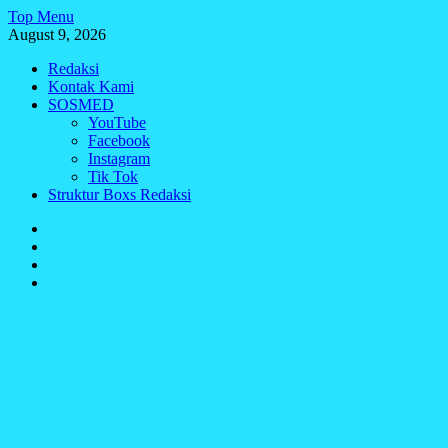
Skip
Top Menu
to
August 9, 2026
content
Redaksi
Kontak Kami
SOSMED
YouTube
Facebook
Instagram
Tik Tok
Struktur Boxs Redaksi
Redaksi
Kontak
Kami
SOSMED
Struktur
Boxs
Redaksi