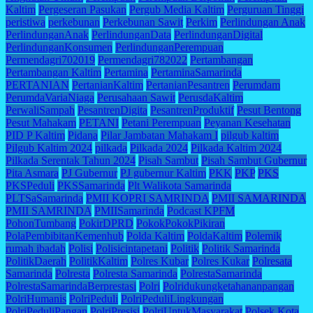
Kaltim
Pergeseran Pasukan
Pergub Media Kaltim
Perguruan Tinggi
peristiwa
perkebunan
Perkebunan Sawit
Perkim
Perlindungan Anak
PerlindunganAnak
PerlindunganData
PerlindunganDigital
PerlindunganKonsumen
PerlindunganPerempuan
Permendagri702019
Permendagri782022
Pertambangan
Pertambangan Kaltim
Pertamina
PertaminaSamarinda
PERTANIAN
PertanianKaltim
PertanianPesantren
Perumdam
PerumdaVariaNiaga
Perusahaan Sawit
PerusdaKaltim
PerwaliSampah
PesantrenDigita
PesantrenProduktif
Pesut Bentong
Pesut Mahakam
PETANI
Petani Perempuan
Peyanan Kesehatan
PID P Kaltim
Pidana
Pilar Jambatan Mahakam I
pilgub kaltim
Pilgub Kaltim 2024
pilkada
Pilkada 2024
Pilkada Kaltim 2024
Pilkada Serentak Tahun 2024
Pisah Sambut
Pisah Sambut Gubernur
Pita Asmara
PJ Gubernur
PJ gubernur Kaltim
PKK
PKP
PKS
PKSPeduli
PKSSamarinda
Plt Walikota Samarinda
PLTSaSamarinda
PMII KOPRI SAMRINDA
PMII SAMARINDA
PMII SAMRINDA
PMIISamarinda
Podcast KPFM
PohonTumbang
PokirDPRD
PokokPokokPikiran
PolaPembibitanKemenhub
Polda Kaltim
PoldaKaltim
Polemik
rumah ibadah
Polisi
Polisicintapetani
Politik
Politik Samarinda
PolitikDaerah
PolitikKaltim
Polres Kubar
Polres Kukar
Polresata
Samarinda
Polresta
Polresta Samarinda
PolrestaSamarinda
PolrestaSamarindaBerprestasi
Polri
Polridukungketahananpangan
PolriHumanis
PolriPeduli
PolriPeduliLingkungan
PolriPeduliPangan
PolriPresisi
PolriUntukMasyarakat
Polsek Kota