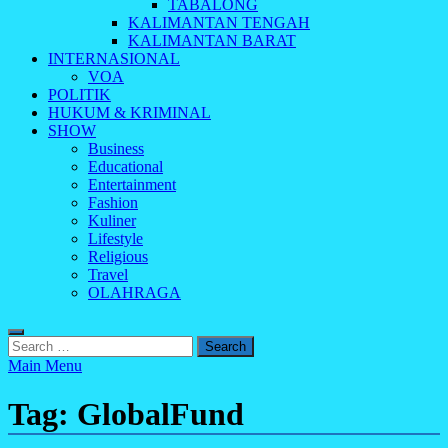
TABALONG
KALIMANTAN TENGAH
KALIMANTAN BARAT
INTERNASIONAL
VOA
POLITIK
HUKUM & KRIMINAL
SHOW
Business
Educational
Entertainment
Fashion
Kuliner
Lifestyle
Religious
Travel
OLAHRAGA
Search
for:
Main Menu
Tag:
GlobalFund