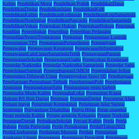
Kaltim
Pendidikan Moral
Pendidikan Politik
PendidikanDasar
PendidikanDigital
PendidikanIslam
PendidikanKalti
PendidikanKaltim
PendidikanKedinasan
PendidikanKotaSamarinda
PendidikanNonformal
PendidikanPancasila
PendidikanSamarinda
PendidikanVokasi
Penegakan Hukum
PenegakanHukum
Peneggak
Keadilan
Penembakan
Penertiban
Penertiban Pedagang
PengadilanNegeriTenggarong
Pengaman
Pengamanan Logistik
Pengamanan TPS
PengamananPertandingan
Penganiyaan
Pengawalan
Pengawasan Keuangan
PengawasanInfrastruktur
PengawasanLaluLintasSamarindaTertib
PengawasanPangan
PengawasanSekolah
PengawasanUsaha
Pengecekan Kendaraan
Pengedar Narkotika
Pengedar Narkotika Samarinda
Pengedar Sabu
PengelolaanSampah
PengembanganUMKM
Pengendalian Inflasi
Pengendara Dibawah Umur
Pengeroyokan Siswi SD
Penghargaan
Penghargaan Perusahaan Terbaik
PenghargaanPolri
Penghematan
Anggaran
PengungkapanSabu
Pengurangan emisi karbon
Pengusaha Muda Kaltim
PengusahaLokal
Pengusiran Kuasa
Hukum RS Haji Darjad
Penipuan
PenipuanDigital
Penomena Alam
Penuan mayat
Penurunan Kemiskinan
Penutupan Jalur Sungai
Sementara
Penyandang Disabilitas
Penyu Hijau
Peran orangtua
Peran pemuda Kaltim
Perang anggota Keluarga
Perang Narkoba
PeraturanDaerah
PerbaikanSekolah
Percasi Kaltim
Perda
Perda
Bahasa
Perda Pariwisata
Perda Pemakaman
Perda9Tahun2023
PerdaLingkungan
Perdangan Manusia
Perdata
Peremajaan
Angkutan Umum
Perempuan
Perempuan Berpolitik
Perempuan