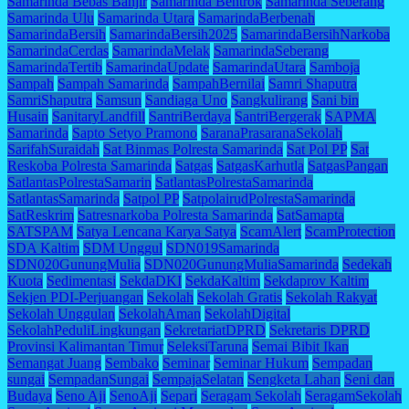
Samarinda Bebas Banjir
Samarinda Bentrok
Samarinda Seberang
Samarinda Ulu
Samarinda Utara
SamarindaBerbenah
SamarindaBersih
SamarindaBersih2025
SamarindaBersihNarkoba
SamarindaCerdas
SamarindaMelak
SamarindaSeberang
SamarindaTertib
SamarindaUpdate
SamarindaUtara
Samboja
Sampah
Sampah Samarinda
SampahBernilai
Samri Shaputra
SamriShaputra
Samsun
Sandiaga Uno
Sangkulirang
Sani bin
Husain
SanitaryLandfill
SantriBerdaya
SantriBergerak
SAPMA
Samarinda
Sapto Setyo Pramono
SaranaPrasaranaSekolah
SarifahSuraidah
Sat Binmas Polresta Samarinda
Sat Pol PP
Sat
Reskoba Polresta Samarinda
Satgas
SatgasKarhutla
SatgasPangan
SatlantasPolrestaSamarin
SatlantasPolrestaSamarinda
SatlantasSamarinda
Satpol PP
SatpolairudPolrestaSamarinda
SatReskrim
Satresnarkoba Polresta Samarinda
SatSamapta
SATSPAM
Satya Lencana Karya Satya
ScamAlert
ScamProtection
SDA Kaltim
SDM Unggul
SDN019Samarinda
SDN020GunungMulia
SDN020GunungMuliaSamarinda
Sedekah
Kuota
Sedimentasi
SekdaDKI
SekdaKaltim
Sekdaprov Kaltim
Sekjen PDI-Perjuangan
Sekolah
Sekolah Gratis
Sekolah Rakyat
Sekolah Unggulan
SekolahAman
SekolahDigital
SekolahPeduliLingkungan
SekretariatDPRD
Sekretaris DPRD
Provinsi Kalimantan Timur
SeleksiTaruna
Semai Bibit Ikan
Semangat Juang
Sembako
Seminar
Seminar Hukum
Sempadan
sungai
SempadanSungai
SempajaSelatan
Sengketa Lahan
Seni dan
Budaya
Seno Aji
SenoAji
Separi
Seragam Sekolah
SeragamSekolah