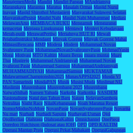
ManajemenMedia
Mandiri
Mandiri Pangan
MAndriansya
Marangkayu
Marantua
Maratua
Masalah Ormas
Masjid Nurul
Inayaat
Masjid Shirothol Mustaqiem
Masyarakat Sulawesi Selatan
MasyarakatPesisir
Maulid Nabi
Maulid Nabi Muhammad
Mediasi
MelawanArus
MEMBACA BUKU
Mengamuk
Mengurangi
kemacetan
Menjaga Lingkungan
Mentawir
Menteri Kebudayaan
Merah-putih
MerawatPertiwi
Meriahnya HUT RI
Mewah
PejabatInstruksi Mendagri
Minyak Goreng
Minyak Goreng Mahal
MitigasiBencana
MMP
Modena
Modern
Mohammad Novan
Syahronny Pasie
MohammadNovanSyahronnyPasie
MohmadYasin
Moral
Motivasi
MTQ Kaltim
Muara Berau
muara muntai
Muay
Thai
Mugirejo
Muhammad Andriansyah
Muhammad Novan
Syahroni Pasie
Muhammad Samsun
MuhammadAndriansyah
MUHAMMADIYAH
MuhammadSamsun
MUKTAMAR
MulawarmanChampionship2025
MunasAPPSI2025
Musda VI
PAN Samarinda
MusdaPAN
Musik
Musisi Muda
Muslimat NU
Muslimin
Musrembang
Musrembang 2025
Musrenbang
NajwaShihab
Nansen Yahuda
Narkoba
Narkotika
NASDEM
Nasionalisme
Natal dan Tahun Baru
Nataru
NelayanSamboja
Netralitas
Night Race
NilaiKebangsaan
Noah Maratua Resort
NomorModusNoMore
NovanPasie
NovanSyahronnyPasie
Novarita
Nu mart
Nurhadi
Nurhadi Saputra
Nurhayati Usman
Ojol
OjolBerlian
Olahraga
OlahragaKaltim
Omnichannel
OnePiece
Ooredoo Hutchison (Indosat atau IOH)
OPD
OPD KALTIM
Operasi Mantap Praja
Operasi Pekat Mahakam
OperasiGabungan