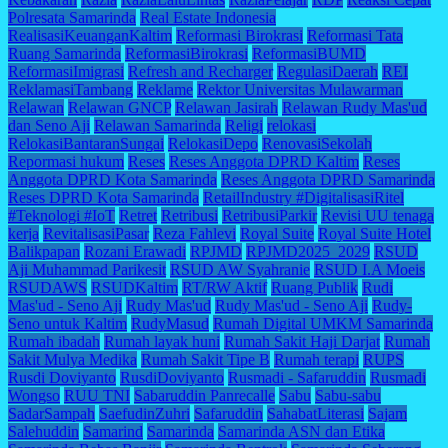
Polresata Samarinda
Real Estate Indonesia
RealisasiKeuanganKaltim
Reformasi Birokrasi
Reformasi Tata
Ruang Samarinda
ReformasiBirokrasi
ReformasiBUMD
ReformasiImigrasi
Refresh and Recharger
RegulasiDaerah
REI
ReklamasiTambang
Reklame
Rektor Universitas Mulawarman
Relawan
Relawan GNCP
Relawan Jasirah
Relawan Rudy Mas'ud
dan Seno Aji
Relawan Samarinda
Religi
relokasi
RelokasiBantaranSungai
RelokasiDepo
RenovasiSekolah
Repormasi hukum
Reses
Reses Anggota DPRD Kaltim
Reses
Anggota DPRD Kota Samarinda
Reses Anggota DPRD Samarinda
Reses DPRD Kota Samarinda
RetailIndustry #DigitalisasiRitel
#Teknologi #IoT
Retret
Retribusi
RetribusiParkir
Revisi UU tenaga
kerja
RevitalisasiPasar
Reza Fahlevi
Royal Suite
Royal Suite Hotel
Balikpapan
Rozani Erawadi
RPJMD
RPJMD2025_2029
RSUD
Aji Muhammad Parikesit
RSUD AW Syahranie
RSUD I.A Moeis
RSUDAWS
RSUDKaltim
RT/RW Aktif
Ruang Publik
Rudi
Mas'ud - Seno Aji
Rudy Mas'ud
Rudy Mas'ud - Seno Aji
Rudy-
Seno untuk Kaltim
RudyMasud
Rumah Digital UMKM Samarinda
Rumah ibadah
Rumah layak huni
Rumah Sakit Haji Darjat
Rumah
Sakit Mulya Medika
Rumah Sakit Tipe B
Rumah terapi
RUPS
Rusdi Doviyanto
RusdiDoviyanto
Rusmadi - Safaruddin
Rusmadi
Wongso
RUU TNI
Sabaruddin Panrecalle
Sabu
Sabu-sabu
SadarSampah
SaefudinZuhri
Safaruddin
SahabatLiterasi
Sajam
Salehuddin
Samarind
Samarinda
Samarinda ASN dan Etika