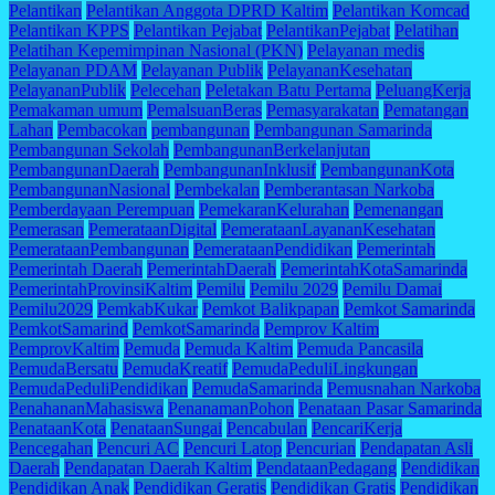
Pelantikan
Pelantikan Anggota DPRD Kaltim
Pelantikan Komcad
Pelantikan KPPS
Pelantikan Pejabat
PelantikanPejabat
Pelatihan
Pelatihan Kepemimpinan Nasional (PKN)
Pelayanan medis
Pelayanan PDAM
Pelayanan Publik
PelayananKesehatan
PelayananPublik
Pelecehan
Peletakan Batu Pertama
PeluangKerja
Pemakaman umum
PemalsuanBeras
Pemasyarakatan
Pematangan
Lahan
Pembacokan
pembangunan
Pembangunan Samarinda
Pembangunan Sekolah
PembangunanBerkelanjutan
PembangunanDaerah
PembangunanInklusif
PembangunanKota
PembangunanNasional
Pembekalan
Pemberantasan Narkoba
Pemberdayaan Perempuan
PemekaranKelurahan
Pemenangan
Pemerasan
PemerataanDigital
PemerataanLayananKesehatan
PemerataanPembangunan
PemerataanPendidikan
Pemerintah
Pemerintah Daerah
PemerintahDaerah
PemerintahKotaSamarinda
PemerintahProvinsiKaltim
Pemilu
Pemilu 2029
Pemilu Damai
Pemilu2029
PemkabKukar
Pemkot Balikpapan
Pemkot Samarinda
PemkotSamarind
PemkotSamarinda
Pemprov Kaltim
PemprovKaltim
Pemuda
Pemuda Kaltim
Pemuda Pancasila
PemudaBersatu
PemudaKreatif
PemudaPeduliLingkungan
PemudaPeduliPendidikan
PemudaSamarinda
Pemusnahan Narkoba
PenahananMahasiswa
PenanamanPohon
Penataan Pasar Samarinda
PenataanKota
PenataanSungai
Pencabulan
PencariKerja
Pencegahan
Pencuri AC
Pencuri Latop
Pencurian
Pendapatan Asli
Daerah
Pendapatan Daerah Kaltim
PendataanPedagang
Pendidikan
Pendidikan Anak
Pendidikan Geratis
Pendidikan Gratis
Pendidikan