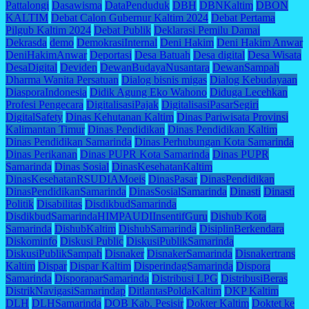
Pattalongi
Dasawisma
DataPenduduk
DBH
DBNKaltim
DBON
KALTIM
Debat Calon Gubernur Kaltim 2024
Debat Pertama
Pilgub Kaltim 2024
Debat Publik
Deklarasi Pemilu Damai
Dekrasda
demo
DemokrasiInternal
Deni Hakim
Deni Hakim Anwar
DeniHakimAnwar
Deportasi
Desa Batuah
Desa digital
Desa Wisata
DesaDigital
Deviden
DewanBudayaNusantara
DewanSampah
Dharma Wanita Persatuan
Dialog bisnis migas
Dialog Kebudayaan
DiasporaIndonesia
Didik Agung Eko Wahono
Diduga Lecehkan
Profesi Pengecara
DigitalisasiPajak
DigitalisasiPasarSegiri
DigitalSafety
Dinas Kehutanan Kaltim
Dinas Pariwisata Provinsi
Kalimantan Timur
Dinas Pendidikan
Dinas Pendidikan Kaltim
Dinas Pendidikan Samarinda
Dinas Perhubungan Kota Samarinda
Dinas Perikanan
Dinas PUPR Kota Samarinda
Dinas PUPR
Samarinda
Dinas Sosial
DinasKesehatanKaltim
DinasKesehatanRSUDIAMoeis
DinasPasar
DinasPendidikan
DinasPendidikanSamarinda
DinasSosialSamarinda
Dinasti
Dinasti
Politik
Disabilitas
DisdikbudSamarinda
DisdikbudSamarindaHIMPAUDIInsentifGuru
Dishub Kota
Samarinda
DishubKaltim
DishubSamarinda
DisiplinBerkendara
Diskominfo
Diskusi Public
DiskusiPublikSamarinda
DiskusiPublikSampah
Disnaker
DisnakerSamarinda
Disnakertrans
Kaltim
Dispar
Dispar Kaltim
DisperindagSamarinda
Dispora
Samarinda
DisporaparSamarinda
Distribusi LPG
DistribusiBeras
DistrikNavigasiSamarindap
DitlantasPoldaKaltim
DKP Kaltim
DLH
DLHSamarinda
DOB Kab. Pesisir
Dokter Kaltim
Doktet ke