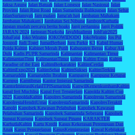
Jaksa Agung
Jalan Batuah
Jalan Longsor
Jalan Nasional
Jalan
Provinsi
Jalan Ring Road
Jalan Samarinda Balikpapan
Jalan Sehat
JalanSuriansyah
Jam malam
Jama'ah haji
Jambatan Mahakam
Jambatan Mahakam I
Jambatan Sei Nibung
JamboreKarhutla
Jangan mudah percaya berita hoaks
Janji pertamina
Janji Politik
JARAN 2024
Jaringan Narkoba
JayaMualimin
JobFair2025
JohaFajal
Joko Wiratno
JOKOWIDODO
JokoWiratno
Jos Pol
Josspoll
Judi Togel
JumatBerbagi
Juru Parkir
K3
Kabid Humas
Polda Kaltim
Kabinet Merah Putih
Kabupaten Berau
Kabur Aja
Dulu
Kadis PUPR Samarinda
Kalimantan
Kalimantan Timur
KalimantanTimu
KalimantanTimur
kaltim
Kaltim Emas
Kaltim
Paradise of the East
KaltimBerkarakter
KaltimCerdas
KaltimExpo2025
KaltimSehat
KaltimSukses
KaltimTerkini
Kamaruddin
Kamaruddin Ibrahim
Kampanye
Kampung Ketupat
Kampus
Kamtibmas
Kantor Imigrasi Samarinda
KantorImigrasiKelasITPISamarinda
KanwilKemenkumhamKaltim
kapal feri Muchlisa
Kapal Feri Tenggelam
Kapolda Kaltim Cup
2025
KapoldaKaltim
Kapolres Samarinda
Kapolresta Samarinda
KapolrestaHendriUmar
KapolrestaSamarinda
KapolresTeraktif
Kapolri
Kapolsek Kawasan Pelabuhan
Kapolsek Kawasan
Pelabuhan Samarinda
Kapolsek Samarinda Seberang
Kapolsek
Sungai Kunjang
Kapolsek Sungai Pinang
KARAKTER
KarhutlaKaltim
Kartu Kredit
Kasus Kekerasan Perempuan Dan
Anak
Kasus Penggelapan
KasusKeimigrasian
Kawal Kebijakan
Pemerintah
Kawal Program Gubernur
Kawasan Budidaya Hutan