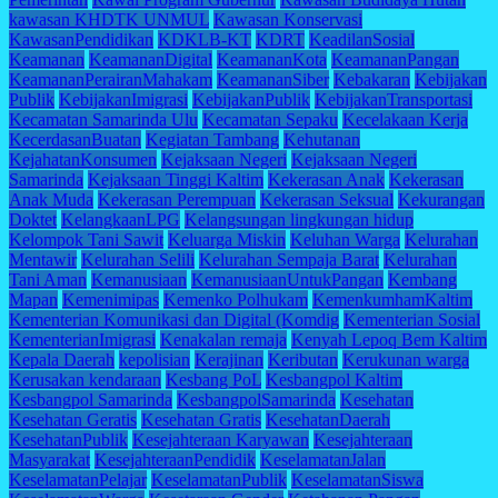
kawasan KHDTK UNMUL
Kawasan Konservasi
KawasanPendidikan
KDKLB-KT
KDRT
KeadilanSosial
Keamanan
KeamananDigital
KeamananKota
KeamananPangan
KeamananPerairanMahakam
KeamananSiber
Kebakaran
Kebijakan
Publik
KebijakanImigrasi
KebijakanPublik
KebijakanTransportasi
Kecamatan Samarinda Ulu
Kecamatan Sepaku
Kecelakaan Kerja
KecerdasanBuatan
Kegiatan Tambang
Kehutanan
KejahatanKonsumen
Kejaksaan Negeri
Kejaksaan Negeri
Samarinda
Kejaksaan Tinggi Kaltim
Kekerasan Anak
Kekerasan
Anak Muda
Kekerasan Perempuan
Kekerasan Seksual
Kekurangan
Doktet
KelangkaanLPG
Kelangsungan lingkungan hidup
Kelompok Tani Sawit
Keluarga Miskin
Keluhan Warga
Kelurahan
Mentawir
Kelurahan Selili
Kelurahan Sempaja Barat
Kelurahan
Tani Aman
Kemanusiaan
KemanusiaanUntukPangan
Kembang
Mapan
Kemenimipas
Kemenko Polhukam
KemenkumhamKaltim
Kementerian Komunikasi dan Digital (Komdig
Kementerian Sosial
KementerianImigrasi
Kenakalan remaja
Kenyah Lepoq Bem Kaltim
Kepala Daerah
kepolisian
Kerajinan
Keributan
Kerukunan warga
Kerusakan kendaraan
Kesbang PoL
Kesbangpol Kaltim
Kesbangpol Samarinda
KesbangpolSamarinda
Kesehatan
Kesehatan Geratis
Kesehatan Gratis
KesehatanDaerah
KesehatanPublik
Kesejahteraan Karyawan
Kesejahteraan
Masyarakat
KesejahteraanPendidik
KeselamatanJalan
KeselamatanPelajar
KeselamatanPublik
KeselamatanSiswa