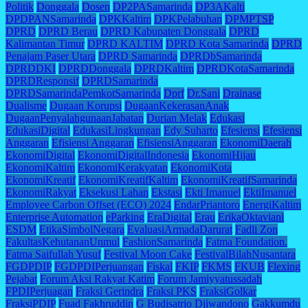
Politik
Donggala
Dosen
DP2PASamarinda
DP3AKalti
DPDPANSamarinda
DPKKaltim
DPKPelabuhan
DPMPTSP
DPRD
DPRD Berau
DPRD Kabupaten Donggala
DPRD
Kalimantan Timur
DPRD KALTIM
DPRD Kota Samarinda
DPRD
Penajam Paser Utara
DPRD Samarinda
DPRDbSamarinda
DPRDDKI
DPRDDonggala
DPRDKaltim
DPRDKotaSamarinda
DPRDResponsif
DPRDSamarinda
DPRDSamarindaPemkotSamarinda
Dprf
Dr.Sani
Drainase
Dualisme
Dugaan Korupsi
DugaanKekerasanAnak
DugaanPenyalahgunaanJabatan
Durian Melak
Edukasi
EdukasiDigital
EdukasiLingkungan
Edy Suharto
Efesiensi
Efesiensi
Anggaran
Efisiensi Anggaran
EfisiensiAnggaran
EkonomiDaerah
EkonomiDigital
EkonomiDigitalIndonesia
EkonomiHijau
EkonomiKaltim
EkonomiKerakyatan
EkonomiKota
EkonomiKreatif
EkonomiKreatifKaltim
EkonomiKreatifSamarinda
EkonomiRakyat
Eksekusi Lahan
Ekstasi
Ekti Imanuel
EktiImanuel
Employee Carbon Offset (ECO) 2024
EndarPriantoro
EnergiKaltim
Enterprise Automation
eParking
EraDigital
Erau
ErikaOktaviani
ESDM
EtikaSimbolNegara
EvaluasiArmadaDarurat
Fadli Zon
FakultasKehutananUnmul
FashionSamarinda
Fatma Foundation.
Fatma Saifullah Yusuf
Festival Moon Cake
FestivalBilahNusantara
FGDPDIP
FGDPDIPerjuangan
Fiskal
FKIP
FKMS
FKUB
Flexing
Pejabat
Forum Aksi Rakyat Katim
Forum Jamiyyatussadah
FPDIPerjuagan
Fraksi Gerindra
Fraksi PKS
FraksiGolkar
FraksiPDIP
Fuad Fakhruddin
G Budisatrio Djiwandono
Gakkumdu