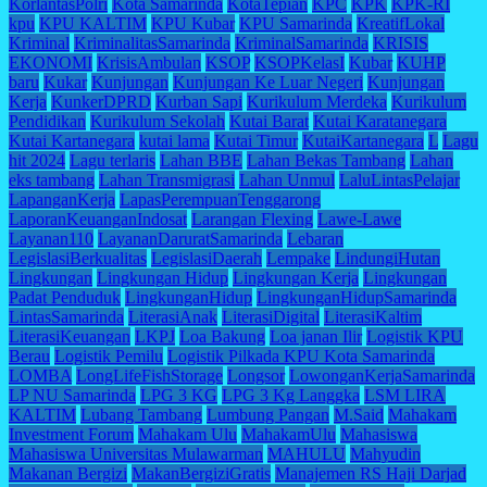
KorlantasPolri
Kota Samarinda
KotaTepian
KPC
KPK
KPK-RI
kpu
KPU KALTIM
KPU Kubar
KPU Samarinda
KreatifLokal
Kriminal
KriminalitasSamarinda
KriminalSamarinda
KRISIS
EKONOMI
KrisisAmbulan
KSOP
KSOPKelasI
Kubar
KUHP
baru
Kukar
Kunjungan
Kunjungan Ke Luar Negeri
Kunjungan
Kerja
KunkerDPRD
Kurban Sapi
Kurikulum Merdeka
Kurikulum
Pendidikan
Kurikulum Sekolah
Kutai Barat
Kutai Karatanegara
Kutai Kartanegara
kutai lama
Kutai Timur
KutaiKartanegara
L
Lagu
hit 2024
Lagu terlaris
Lahan BBE
Lahan Bekas Tambang
Lahan
eks tambang
Lahan Transmigrasi
Lahan Unmul
LaluLintasPelajar
LapanganKerja
LapasPerempuanTenggarong
LaporanKeuanganIndosat
Larangan Flexing
Lawe-Lawe
Layanan110
LayananDaruratSamarinda
Lebaran
LegislasiBerkualitas
LegislasiDaerah
Lempake
LindungiHutan
Lingkungan
Lingkungan Hidup
Lingkungan Kerja
Lingkungan
Padat Penduduk
LingkunganHidup
LingkunganHidupSamarinda
LintasSamarinda
LiterasiAnak
LiterasiDigital
LiterasiKaltim
LiterasiKeuangan
LKPJ
Loa Bakung
Loa janan Ilir
Logistik KPU
Berau
Logistik Pemilu
Logistik Pilkada KPU Kota Samarinda
LOMBA
LongLifeFishStorage
Longsor
LowonganKerjaSamarinda
LP NU Samarinda
LPG 3 KG
LPG 3 Kg Langgka
LSM LIRA
KALTIM
Lubang Tambang
Lumbung Pangan
M.Said
Mahakam
Investment Forum
Mahakam Ulu
MahakamUlu
Mahasiswa
Mahasiswa Universitas Mulawarman
MAHULU
Mahyudin
Makanan Bergizi
MakanBergiziGratis
Manajemen RS Haji Darjad