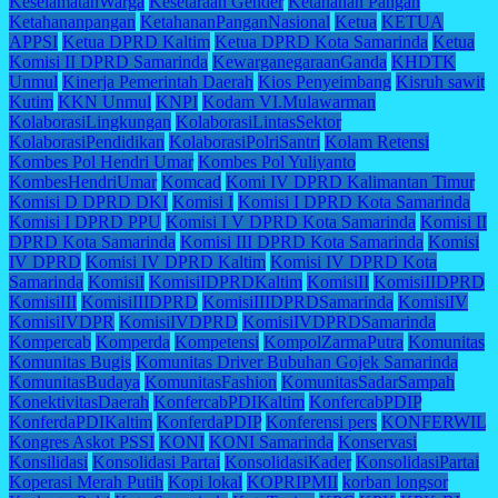
KeselamatanWarga
Kesetaraan Gender
Ketahanan Pangan
Ketahananpangan
KetahananPanganNasional
Ketua
KETUA
APPSI
Ketua DPRD Kaltim
Ketua DPRD Kota Samarinda
Ketua
Komisi II DPRD Samarinda
KewarganegaraanGanda
KHDTK
Unmul
Kinerja Pemerintah Daerah
Kios Penyeimbang
Kisruh sawit
Kutim
KKN Unmul
KNPI
Kodam VI.Mulawarman
KolaborasiLingkungan
KolaborasiLintasSektor
KolaborasiPendidikan
KolaborasiPolriSantri
Kolam Retensi
Kombes Pol Hendri Umar
Kombes Pol Yuliyanto
KombesHendriUmar
Komcad
Komi IV DPRD Kalimantan Timur
Komisi D DPRD DKI
Komisi I
Komisi I DPRD Kota Samarinda
Komisi I DPRD PPU
Komisi I V DPRD Kota Samarinda
Komisi II
DPRD Kota Samarinda
Komisi III DPRD Kota Samarinda
Komisi
IV DPRD
Komisi IV DPRD Kaltim
Komisi IV DPRD Kota
Samarinda
KomisiI
KomisiIDPRDKaltim
KomisiII
KomisiIIDPRD
KomisiIII
KomisiIIIDPRD
KomisiIIIDPRDSamarinda
KomisiIV
KomisiIVDPR
KomisiIVDPRD
KomisiIVDPRDSamarinda
Kompercab
Komperda
Kompetensi
KompolZarmaPutra
Komunitas
Komunitas Bugis
Komunitas Driver Bubuhan Gojek Samarinda
KomunitasBudaya
KomunitasFashion
KomunitasSadarSampah
KonektivitasDaerah
KonfercabPDIKaltim
KonfercabPDIP
KonferdaPDIKaltim
KonferdaPDIP
Konferensi pers
KONFERWIL
Kongres Askot PSSI
KONI
KONI Samarinda
Konservasi
Konsilidasi
Konsolidasi Partai
KonsolidasiKader
KonsolidasiPartai
Koperasi Merah Putih
Kopi lokal
KOPRIPMII
korban longsor