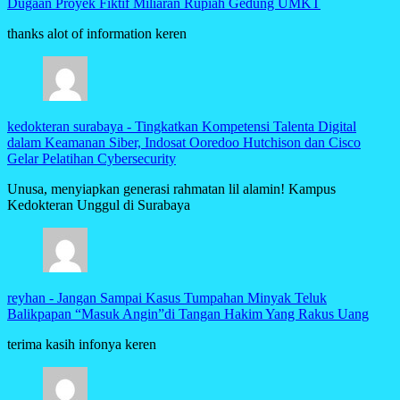
Dugaan Proyek Fiktif Miliaran Rupiah Gedung UMKT
thanks alot of information keren
kedokteran surabaya
-
Tingkatkan Kompetensi Talenta Digital
dalam Keamanan Siber, Indosat Ooredoo Hutchison dan Cisco
Gelar Pelatihan Cybersecurity
Unusa, menyiapkan generasi rahmatan lil alamin! Kampus
Kedokteran Unggul di Surabaya
reyhan
-
Jangan Sampai Kasus Tumpahan Minyak Teluk
Balikpapan “Masuk Angin”di Tangan Hakim Yang Rakus Uang
terima kasih infonya keren