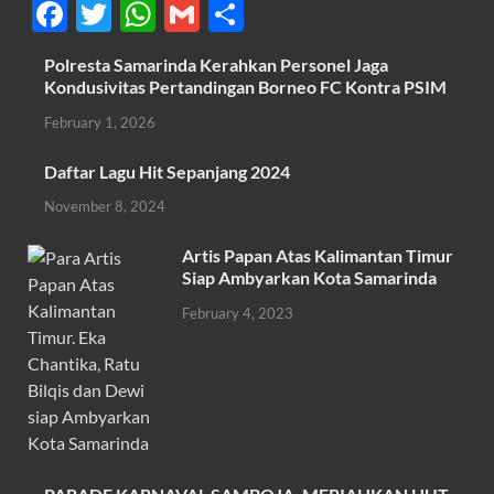
F
T
W
G
S
ac
w
h
m
h
Polresta Samarinda Kerahkan Personel Jaga
e
itt
at
ail
ar
Kondusivitas Pertandingan Borneo FC Kontra PSIM
b
er
s
e
February 1, 2026
o
A
Daftar Lagu Hit Sepanjang 2024
o
p
November 8, 2024
k
p
Artis Papan Atas Kalimantan Timur
Siap Ambyarkan Kota Samarinda
February 4, 2023