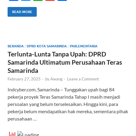
ac
w
h
m
h
e
itt
at
ail
ar
READ MORE
b
er
s
e
o
A
o
p
BERANDA
/
DPRD KOTA SAMARINDA
/
PARLEMENTARIA
k
p
Terlunta-Lunta Tanpa Upah: DPRD
Samarinda Ultimatum Perusahaan Teras
Samarinda
February 27, 2025
-
by
Awang
-
Leave a Comment
Indcyber.com, Samarinda – Tunggakan upah bagi 84
pekerja proyek Teras Samarinda Tahap I masih menjadi
persoalan yang belum terselesaikan. Hingga kini, para
pekerja belum mendapatkan hak mereka, sementara pihak
perusahaan …