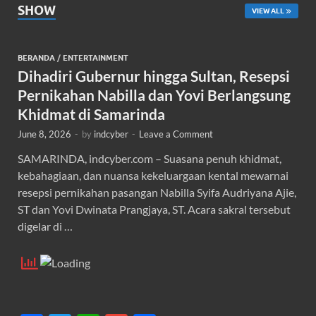
SHOW
VIEW ALL
BERANDA
/
ENTERTAINMENT
Dihadiri Gubernur hingga Sultan, Resepsi
Pernikahan Nabilla dan Yovi Berlangsung
Khidmat di Samarinda
June 8, 2026
-
by
indcyber
-
Leave a Comment
SAMARINDA, indcyber.com – Suasana penuh khidmat,
kebahagiaan, dan nuansa kekeluargaan kental mewarnai
resepsi pernikahan pasangan Nabilla Syifa Audriyana Ajie,
ST dan Yovi Dwinata Prangjaya, ST. Acara sakral tersebut
digelar di …