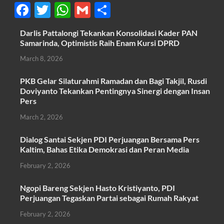
F
T
W
G
S
ac
w
h
m
h
Darlis Pattalongi Tekankan Konsolidasi Kader PAN
e
itt
at
ail
ar
Samarinda, Optimistis Raih Enam Kursi DPRD
b
er
s
e
March 8, 2026
o
A
PKB Gelar Silaturahmi Ramadan dan Bagi Takjil, Rusdi
o
p
Doviyanto Tekankan Pentingnya Sinergi dengan Insan
k
p
Pers
March 2, 2026
Dialog Santai Sekjen PDI Perjuangan Bersama Pers
Kaltim, Bahas Etika Demokrasi dan Peran Media
February 2, 2026
Ngopi Bareng Sekjen Hasto Kristiyanto, PDI
Perjuangan Tegaskan Partai sebagai Rumah Rakyat
February 2, 2026