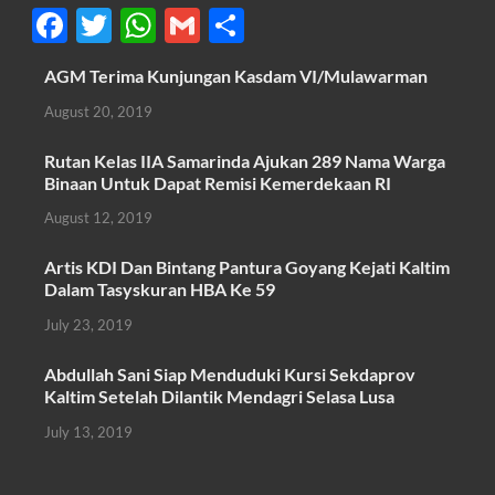
F
T
W
G
S
ac
w
h
m
h
AGM Terima Kunjungan Kasdam VI/Mulawarman
e
itt
at
ail
ar
August 20, 2019
b
er
s
e
o
A
Rutan Kelas IIA Samarinda Ajukan 289 Nama Warga
Binaan Untuk Dapat Remisi Kemerdekaan RI
o
p
August 12, 2019
k
p
Artis KDI Dan Bintang Pantura Goyang Kejati Kaltim
Dalam Tasyskuran HBA Ke 59
July 23, 2019
Abdullah Sani Siap Menduduki Kursi Sekdaprov
Kaltim Setelah Dilantik Mendagri Selasa Lusa
July 13, 2019