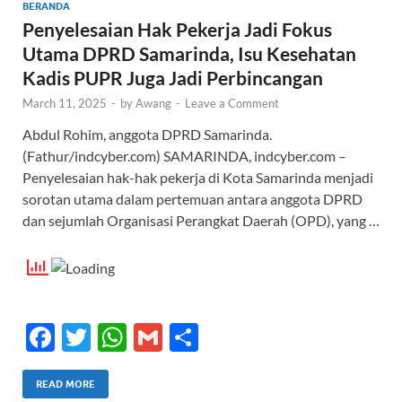
BERANDA
Penyelesaian Hak Pekerja Jadi Fokus
Utama DPRD Samarinda, Isu Kesehatan
Kadis PUPR Juga Jadi Perbincangan
March 11, 2025
-
by
Awang
-
Leave a Comment
Abdul Rohim, anggota DPRD Samarinda.
(Fathur/indcyber.com) SAMARINDA, indcyber.com –
Penyelesaian hak-hak pekerja di Kota Samarinda menjadi
sorotan utama dalam pertemuan antara anggota DPRD
dan sejumlah Organisasi Perangkat Daerah (OPD), yang …
F
T
W
G
S
ac
w
h
m
h
e
itt
at
ail
ar
READ MORE