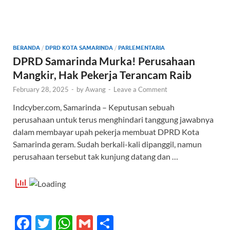
b
er
s
e
o
A
o
p
BERANDA
/
DPRD KOTA SAMARINDA
/
PARLEMENTARIA
k
p
DPRD Samarinda Murka! Perusahaan
Mangkir, Hak Pekerja Terancam Raib
February 28, 2025
-
by
Awang
-
Leave a Comment
Indcyber.com, Samarinda – Keputusan sebuah
perusahaan untuk terus menghindari tanggung jawabnya
dalam membayar upah pekerja membuat DPRD Kota
Samarinda geram. Sudah berkali-kali dipanggil, namun
perusahaan tersebut tak kunjung datang dan …
F
T
W
G
S