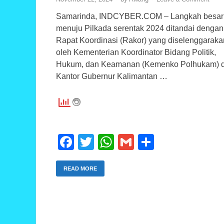
Samarinda, INDCYBER.COM – Langkah besar
menuju Pilkada serentak 2024 ditandai dengan
Rapat Koordinasi (Rakor) yang diselenggaraka
oleh Kementerian Koordinator Bidang Politik,
Hukum, dan Keamanan (Kemenko Polhukam) d
Kantor Gubernur Kalimantan …
F
T
W
G
S
a
wi
h
m
h
c
tt
at
ail
ar
READ MORE
e
er
s
e
b
A
o
p