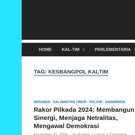
HOME
KAL-TIM
PARLEMENTARIA
TAG:
KESBANGPOL KALTIM
BERANDA
/
KALIMANTAN TIMUR
/
POLITIK
/
SAMARINDA
Rakor Pilkada 2024: Membangun
Sinergi, Menjaga Netralitas,
Mengawal Demokrasi
November 22, 2024
-
by
Awang
-
Leave a Comment