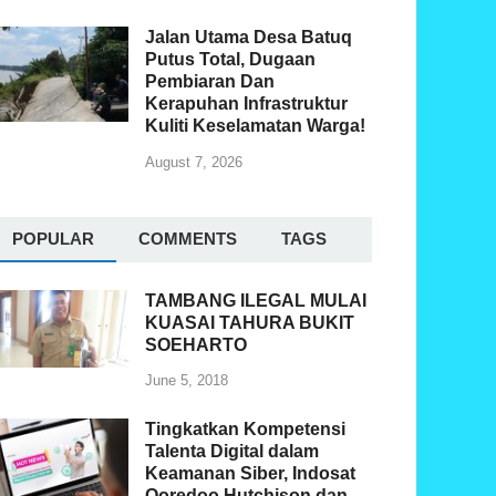
Jalan Utama Desa Batuq
Putus Total, Dugaan
Pembiaran Dan
Kerapuhan Infrastruktur
Kuliti Keselamatan Warga!
August 7, 2026
POPULAR
COMMENTS
TAGS
TAMBANG ILEGAL MULAI
KUASAI TAHURA BUKIT
SOEHARTO
June 5, 2018
Tingkatkan Kompetensi
Talenta Digital dalam
Keamanan Siber, Indosat
Ooredoo Hutchison dan