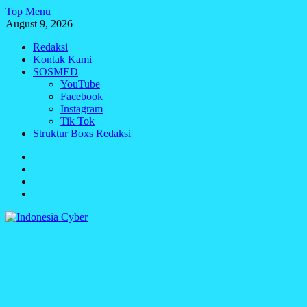
Skip
Top Menu
to
August 9, 2026
content
Redaksi
Kontak Kami
SOSMED
YouTube
Facebook
Instagram
Tik Tok
Struktur Boxs Redaksi
Redaksi
Kontak
Kami
SOSMED
Struktur
Boxs
Redaksi
Indonesia Cyber
Media Cetak, Online & Streaming