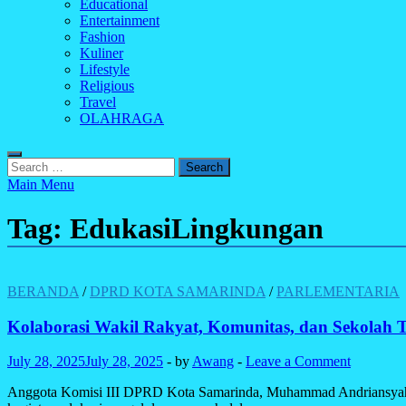
Educational
Entertainment
Fashion
Kuliner
Lifestyle
Religious
Travel
OLAHRAGA
Search
for:
Main Menu
Tag:
EdukasiLingkungan
BERANDA
/
DPRD KOTA SAMARINDA
/
PARLEMENTARIA
Kolaborasi Wakil Rakyat, Komunitas, dan Sekolah
July 28, 2025
July 28, 2025
-
by
Awang
-
Leave a Comment
Anggota Komisi III DPRD Kota Samarinda, Muhammad Andriansyah (t