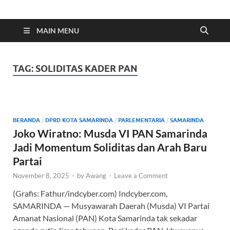
Indonesia Cyber
Media Cetak, Online & Streaming
MAIN MENU
TAG:
SOLIDITAS KADER PAN
BERANDA
/
DPRD KOTA SAMARINDA
/
PARLEMENTARIA
/
SAMARINDA
Joko Wiratno: Musda VI PAN Samarinda
Jadi Momentum Soliditas dan Arah Baru
Partai
November 8, 2025
-
by
Awang
-
Leave a Comment
(Grafis: Fathur/indcyber.com) Indcyber.com,
SAMARINDA — Musyawarah Daerah (Musda) VI Partai
Amanat Nasional (PAN) Kota Samarinda tak sekadar