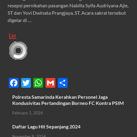
resepsi pernikahan pasangan Nabilla Syifa Audriyana Ajie,
ST dan Yovi Dwinata Prangjaya, ST. Acara sakral tersebut
digelar di …
F
T
W
G
S
ac
w
h
m
h
Polresta Samarinda Kerahkan Personel Jaga
e
itt
at
ail
ar
Kondusivitas Pertandingan Borneo FC Kontra PSIM
b
er
s
e
February 1, 2026
o
A
Daftar Lagu Hit Sepanjang 2024
o
p
November 8, 2024