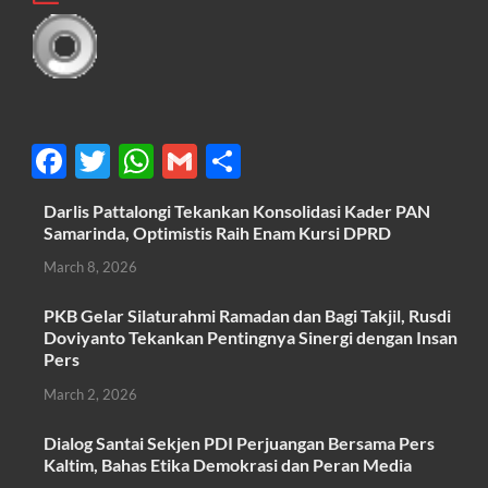
F
T
W
G
S
ac
w
h
m
h
Darlis Pattalongi Tekankan Konsolidasi Kader PAN
e
itt
at
ail
ar
Samarinda, Optimistis Raih Enam Kursi DPRD
b
er
s
e
March 8, 2026
o
A
PKB Gelar Silaturahmi Ramadan dan Bagi Takjil, Rusdi
o
p
Doviyanto Tekankan Pentingnya Sinergi dengan Insan
k
p
Pers
March 2, 2026
Dialog Santai Sekjen PDI Perjuangan Bersama Pers
Kaltim, Bahas Etika Demokrasi dan Peran Media