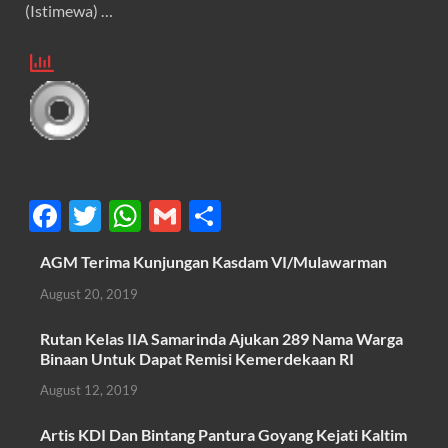
(Istimewa) …
F
T
W
G
S
ac
w
h
m
h
AGM Terima Kunjungan Kasdam VI/Mulawarman
e
itt
at
ail
ar
August 20, 2019
b
er
s
e
o
A
Rutan Kelas IIA Samarinda Ajukan 289 Nama Warga
Binaan Untuk Dapat Remisi Kemerdekaan RI
o
p
August 12, 2019
k
p
Artis KDI Dan Bintang Pantura Goyang Kejati Kaltim