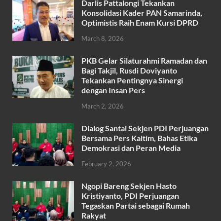
Darlis Pattalongi Tekankan
e
itt
at
ail
ar
Konsolidasi Kader PAN Samarinda,
b
er
s
Optimistis Raih Enam Kursi DPRD
e
o
A
March 8, 2026
o
p
PKB Gelar Silaturahmi Ramadan dan
k
p
Bagi Takjil, Rusdi Doviyanto
Tekankan Pentingnya Sinergi
dengan Insan Pers
March 2, 2026
Dialog Santai Sekjen PDI Perjuangan
Bersama Pers Kaltim, Bahas Etika
Demokrasi dan Peran Media
February 2, 2026
Ngopi Bareng Sekjen Hasto
Kristiyanto, PDI Perjuangan
Tegaskan Partai sebagai Rumah
Rakyat