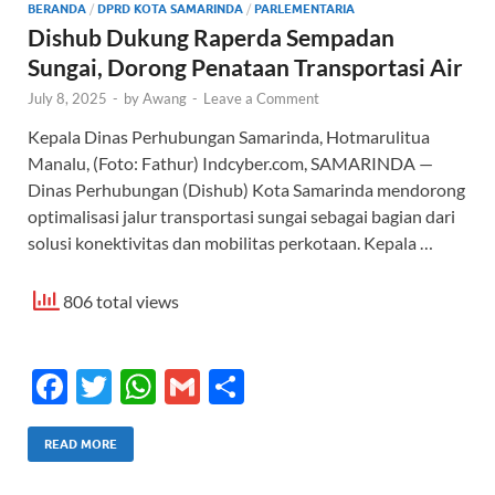
BERANDA
/
DPRD KOTA SAMARINDA
/
PARLEMENTARIA
Dishub Dukung Raperda Sempadan
Sungai, Dorong Penataan Transportasi Air
July 8, 2025
-
by
Awang
-
Leave a Comment
Kepala Dinas Perhubungan Samarinda, Hotmarulitua
Manalu, (Foto: Fathur) Indcyber.com, SAMARINDA —
Dinas Perhubungan (Dishub) Kota Samarinda mendorong
optimalisasi jalur transportasi sungai sebagai bagian dari
solusi konektivitas dan mobilitas perkotaan. Kepala …
806 total views
F
T
W
G
S
ac
w
h
m
h
e
itt
at
ail
ar
READ MORE
b
er
s
e