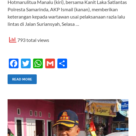
Hotmarulitua Manalu (kiri), bersama Kanit Laka Satlantas
Polresta Samarinda, AKP Ismail (kanan), memberikan
keterangan kepada wartawan usai pelaksanaan razia lalu
lintas di Jalan Suriansyah, Selasa …
793 total views
F
T
W
G
S
ac
w
h
m
h
e
itt
at
ail
ar
READ MORE
b
er
s
e
o
A
o
p
k
p