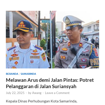
b
er
s
e
o
A
o
p
k
p
BERANDA
/
SAMARINDA
Melawan Arus demi Jalan Pintas: Potret
Pelanggaran di Jalan Suriansyah
July 22, 2025
-
by
Awang
-
Leave a Comment
Kepala Dinas Perhubungan Kota Samarinda,