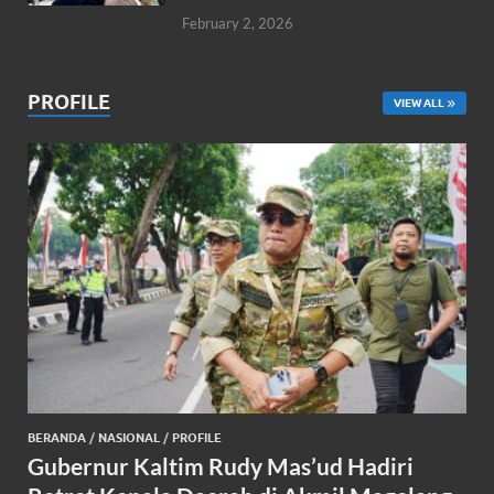
February 2, 2026
PROFILE
VIEW ALL
BERANDA
/
NASIONAL
/
PROFILE
Gubernur Kaltim Rudy Mas’ud Hadiri