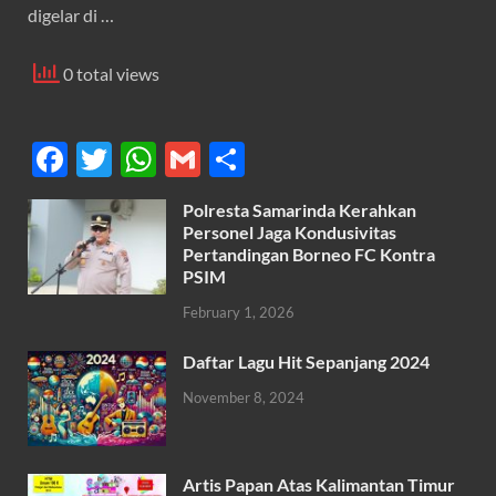
digelar di …
0 total views
F
T
W
G
S
ac
w
h
m
h
Polresta Samarinda Kerahkan
e
itt
at
ail
ar
Personel Jaga Kondusivitas
b
er
s
Pertandingan Borneo FC Kontra
e
PSIM
o
A
February 1, 2026
o
p
k
p
Daftar Lagu Hit Sepanjang 2024
November 8, 2024
Artis Papan Atas Kalimantan Timur