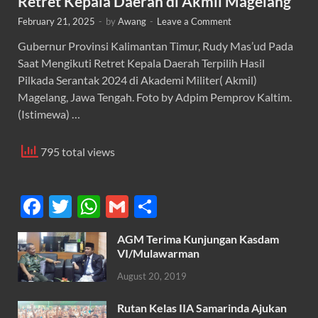
Retret Kepala Daerah di Akmil Magelang
February 21, 2025
-
by
Awang
-
Leave a Comment
Gubernur Provinsi Kalimantan Timur, Rudy Mas’ud Pada
Saat Mengikuti Retret Kepala Daerah Terpilih Hasil
Pilkada Serantak 2024 di Akademi Militer( Akmil)
Magelang, Jawa Tengah. Foto by Adpim Pemprov Kaltim.
(Istimewa) …
795 total views
F
T
W
G
S
ac
w
h
m
h
AGM Terima Kunjungan Kasdam
e
itt
at
ail
ar
VI/Mulawarman
b
er
s
e
August 20, 2019
o
A
Rutan Kelas IIA Samarinda Ajukan