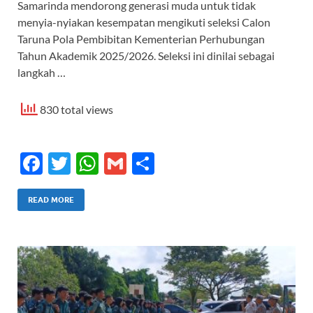
Samarinda mendorong generasi muda untuk tidak
menyia-nyiakan kesempatan mengikuti seleksi Calon
Taruna Pola Pembibitan Kementerian Perhubungan
Tahun Akademik 2025/2026. Seleksi ini dinilai sebagai
langkah …
830 total views
F
T
W
G
S
ac
w
h
m
h
e
itt
at
ail
ar
READ MORE
b
er
s
e
o
A
o
p
k
p