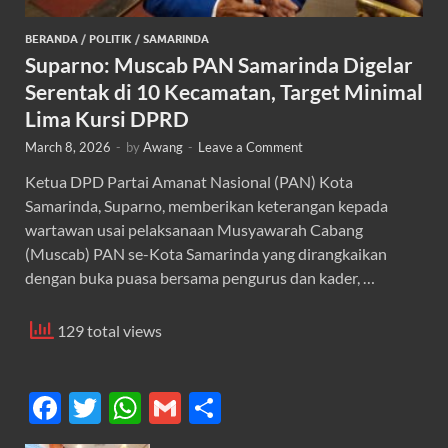
BERANDA
/
POLITIK
/
SAMARINDA
Suparno: Muscab PAN Samarinda Digelar
Serentak di 10 Kecamatan, Target Minimal
Lima Kursi DPRD
March 8, 2026
-
by
Awang
-
Leave a Comment
Ketua DPD Partai Amanat Nasional (PAN) Kota
Samarinda, Suparno, memberikan keterangan kepada
wartawan usai pelaksanaan Musyawarah Cabang
(Muscab) PAN se-Kota Samarinda yang dirangkaikan
dengan buka puasa bersama pengurus dan kader, …
129 total views
F
T
W
G
S
ac
w
h
m
h