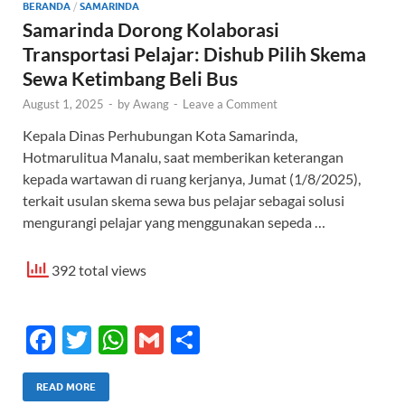
BERANDA
/
SAMARINDA
Samarinda Dorong Kolaborasi
Transportasi Pelajar: Dishub Pilih Skema
Sewa Ketimbang Beli Bus
August 1, 2025
-
by
Awang
-
Leave a Comment
Kepala Dinas Perhubungan Kota Samarinda,
Hotmarulitua Manalu, saat memberikan keterangan
kepada wartawan di ruang kerjanya, Jumat (1/8/2025),
terkait usulan skema sewa bus pelajar sebagai solusi
mengurangi pelajar yang menggunakan sepeda …
392 total views
F
T
W
G
S
ac
w
h
m
h
e
itt
at
ail
ar
READ MORE