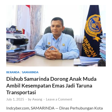
o
A
o
p
k
p
BERANDA
/
SAMARINDA
Dishub Samarinda Dorong Anak Muda
Ambil Kesempatan Emas Jadi Taruna
Transportasi
July 1, 2025
-
by
Awang
-
Leave a Comment
Indcyber.com, SAMARINDA — Dinas Perhubungan Kota