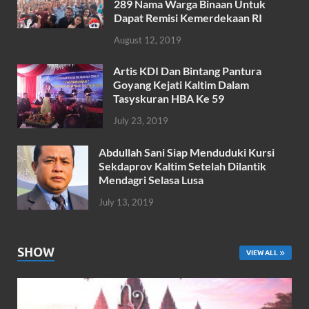
o
p
289 Nama Warga Binaan Untuk
k
p
Dapat Remisi Kemerdekaan RI
August 12, 2019
Artis KDI Dan Bintang Pantura
Goyang Kejati Kaltim Dalam
Tasyskuran HBA Ke 59
July 23, 2019
Abdullah Sani Siap Menduduki Kursi
Sekdaprov Kaltim Setelah Dilantik
Mendagri Selasa Lusa
July 13, 2019
SHOW
VIEW ALL