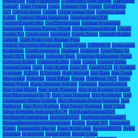
FraksiPDIP
Fuad Fakhruddin
G Budisatrio Djiwandono
Gakkumdu
GalianC
Gang Unggul
Ganja
Gantung Diri
Gaspol
GayaHidup
GCI
GebyarLiterasi
Gelatik
Gemar makan ikan
Generasi muda
Kaltim
Generasi Muda Samarinda
GenerasiEmas2030
GenerasiEmasKaltim
GenZBerinvestasi
Gerakan Komunitas
Samarinda
Gerakan Pangan Murah
GerakanPanganMurah
Geratis
Geratis Pol
Geratis pool
Geratispol
Gereja Toraja
Gerindra Kaltim
Gilfante
Gladi Posko Ops Mantap Praja
GlobalCitizenshipOfIndonesia
GlobalFund
GMMSKM
Gonta-ganti
Kurikulum
GoodGovernance
Gratispol
Gratispoll
Great Place To
Work 2025
Gubernur
Gubernur Baru
Gubernur Kalimantan Timur
Gubernur Kaltim
GubernurKaltim
Gulat
Guntur
Gunung Kelua
GunungLingai
Guru
Guru Kaltim
Guru SD
GuruPAUD
H. Anderiy
Syachrum
H.Baba
H.Subandi
Hadi Mulyadi
Haji Baba
Hak Dasar
Masyarakat
Hakordia
Halal Bihala
Hamas
Hardiknas 2025
Harga
Bahan Pokok
Harga Seragam Sekolah
Harganas
HargaSeragam
Hari Amal Bhakti
Hari Anak Nasional
Hari Anti Korupsi Sedunia
Hari Bhayangkara ke-79
Hari Guru Nasional
Hari Kesehatan
Hari
Lingkungan Hidup Sedunia
Hari Menanam Pohon Nasional
Hari
Pahlawan
Hari Raya Kurban
Hari Sungai Nasional
Hari Ulang
Tahun Republik Indonesia Ke-79
HariAnakNasional2025
HariBaktiKemenimipas
HariSantri2025
HariSumpahPemuda97
HarkamtibmasSinergiAntarInstansi
Harlah
Harlah NU
Harumkan
Klatim
Hasanuddin Mas'ud
Hasto Kristiyanto
HearingDPRD
Helmi
Abdullah
HelmWajib
Hemat BBM
Hendri Umar