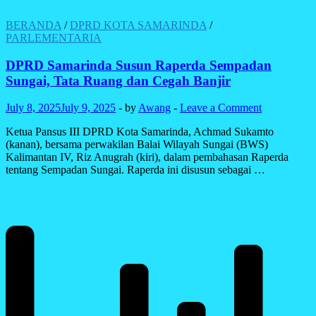
BERANDA
/
DPRD KOTA SAMARINDA
/
PARLEMENTARIA
DPRD Samarinda Susun Raperda Sempadan
Sungai, Tata Ruang dan Cegah Banjir
July 8, 2025
July 9, 2025
-
by
Awang
-
Leave a Comment
Ketua Pansus III DPRD Kota Samarinda, Achmad Sukamto
(kanan), bersama perwakilan Balai Wilayah Sungai (BWS)
Kalimantan IV, Riz Anugrah (kiri), dalam pembahasan Raperda
tentang Sempadan Sungai. Raperda ini disusun sebagai …