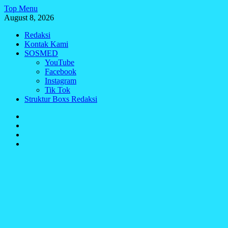
Skip
Top Menu
to
August 8, 2026
content
Redaksi
Kontak Kami
SOSMED
YouTube
Facebook
Instagram
Tik Tok
Struktur Boxs Redaksi
Redaksi
Kontak
Kami
SOSMED
Struktur
Boxs
Redaksi