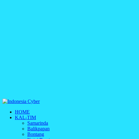
Indonesia Cyber
HOME
Media Cetak, Online & Streaming
KAL-TIM
Samarinda
Balikpapan
Bontang