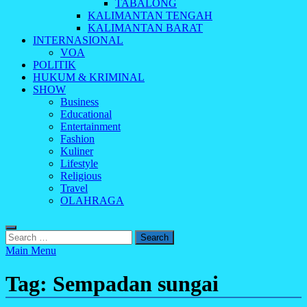
TABALONG
KALIMANTAN TENGAH
KALIMANTAN BARAT
INTERNASIONAL
VOA
POLITIK
HUKUM & KRIMINAL
SHOW
Business
Educational
Entertainment
Fashion
Kuliner
Lifestyle
Religious
Travel
OLAHRAGA
Search
for:
Main Menu
Tag:
Sempadan sungai