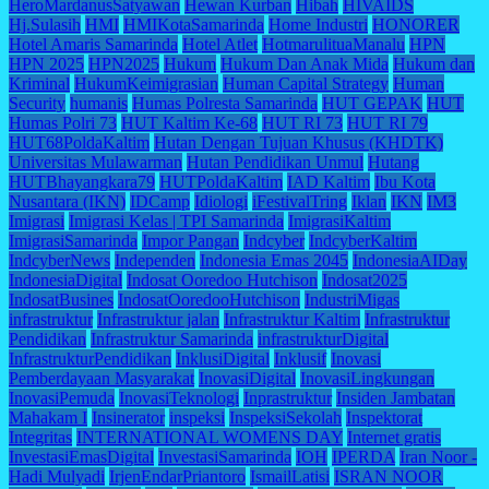
HeroMardanusSatyawan
Hewan Kurban
Hibah
HIVAIDS
Hj.Sulasih
HMI
HMIKotaSamarinda
Home Industri
HONORER
Hotel Amaris Samarinda
Hotel Atlet
HotmarulituaManalu
HPN
HPN 2025
HPN2025
Hukum
Hukum Dan Anak Mida
Hukum dan
Kriminal
HukumKeimigrasian
Human Capital Strategy
Human
Security
humanis
Humas Polresta Samarinda
HUT GEPAK
HUT
Humas Polri 73
HUT Kaltim Ke-68
HUT RI 73
HUT RI 79
HUT68PoldaKaltim
Hutan Dengan Tujuan Khusus (KHDTK)
Universitas Mulawarman
Hutan Pendidikan Unmul
Hutang
HUTBhayangkara79
HUTPoldaKaltim
IAD Kaltim
Ibu Kota
Nusantara (IKN)
IDCamp
Idiologi
iFestivalTring
Iklan
IKN
IM3
Imigrasi
Imigrasi Kelas | TPI Samarinda
ImigrasiKaltim
ImigrasiSamarinda
Impor Pangan
Indcyber
IndcyberKaltim
IndcyberNews
Independen
Indonesia Emas 2045
IndonesiaAIDay
IndonesiaDigital
Indosat Ooredoo Hutchison
Indosat2025
IndosatBusines
IndosatOoredooHutchison
IndustriMigas
infrastruktur
Infrastruktur jalan
Infrastruktur Kaltim
Infrastruktur
Pendidikan
Infrastruktur Samarinda
infrastrukturDigital
InfrastrukturPendidikan
InklusiDigital
Inklusif
Inovasi
Pemberdayaan Masyarakat
InovasiDigital
InovasiLingkungan
InovasiPemuda
InovasiTeknologi
Inprastruktur
Insiden Jambatan
Mahakam I
Insinerator
inspeksi
InspeksiSekolah
Inspektorat
Integritas
INTERNATIONAL WOMENS DAY
Internet gratis
InvestasiEmasDigital
InvestasiSamarinda
IOH
IPERDA
Iran Noor -
Hadi Mulyadi
IrjenEndarPriantoro
IsmailLatisi
ISRAN NOOR