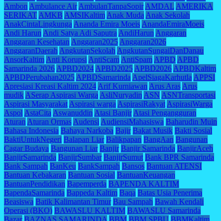
Ambon
Ambulance Air
AmbulanTanpaSopir
AMDAL
AMERIKA
SERIKAT
AMKB
AMSIKaltim
Anak Muda
Anak Sekolah
AnakCintaLingkunga
Ananda Emira Moeis
AnandaEmiraMoeis
Andi Harun
Andi Satya Adi Saputra
AndiHarun
Anggaran
Anggaran Kesehatan
Anggaran2025
Anggaran2026
AnggaranDaerah
AngkutanSekolah
AngkutanSungaiDanDanau
AnsorKaltim
Anti Korupsi
AntiScam
AntiSpam
APBD
APBD
Samarinda 2026
APBD2024
APBD2025
APBD2026
APBDKaltim
APBDPerubahan2025
APBDSamarinda
ApelSiagaKarhutla
APPSI
Apresiasi Kreasi Kaltim 2024
Arif Kurniawan
Arus Aras
Arus
mudik
ASerap Aspirasi Warga
AsliNuryadin
ASN
ASNTransportasi
Aspirasi Masyarakat
Aspirasi warga
AspirasiRakyat
AspirasiWarga
Aspol
AstaCita
Aswanuddin
Atasi Banjir
Atasi Pengangguran
Aturan
Aturan Ormas
Audensi
AudiensiMahasiswa
Baharudin Muin
Bahasa Indonesia
Bahaya Narkoba
Bajir
Bakat Musik
Bakti Sosial
BaktiUntukNegeri
Balapan Liar
Balikpapan
BangAan
Bangunan
Cagar Budaya
Bangunan Liar
Banjir
Banjir Samarinda
BanjirAceh
BanjirSamarinda
BanjirSumbar
BanjirSumut
Bank BPR Samarinda
Bank Sampah
BanKeu
BankSampah
Bansos
Bantuan ATENSI
Bantuan Kebakaran
Bantuan Sosial
BantuanKeuangan
BantuanPendidikan
Bapemperda
BAPENDA KALTIM
BapendaSamarinda
Bappeda Kaltim
Baqa
Batas Usia Penerima
Beasiswa
Batik Kalimantan Timur
Bau Sampah
Bawah Kendali
Operasi (BKO)
BAWASLU KALTIM
BAWASLU Samarinda
Bazar
BAZNAS SAMARINDA
BBM
BBM SPBU
BBMKaltim