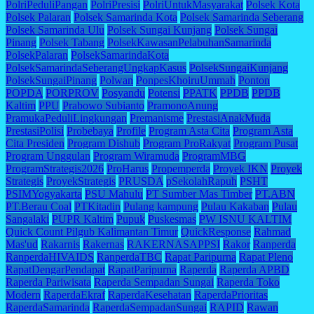
PolriPeduliPangan
PolriPresisi
PolriUntukMasyarakat
Polsek Kota
Polsek Palaran
Polsek Samarinda Kota
Polsek Samarinda Seberang
Polsek Samarinda Ulu
Polsek Sungai Kunjang
Polsek Sungai
Pinang
Polsek Tabang
PolsekKawasanPelabuhanSamarinda
PolsekPalaran
PolsekSamarindaKota
PolsekSamarindaSeberangUngkapKasus
PolsekSungaiKunjang
PolsekSungaiPinang
Polwan
PonpesKhoiruUmmah
Ponton
POPDA
PORPROV
Posyandu
Potensi
PPATK
PPDB
PPDB
Kaltim
PPU
Prabowo Subianto
PramonoAnung
PramukaPeduliLingkungan
Premanisme
PrestasiAnakMuda
PrestasiPolisi
Probebaya
Profile
Program Asta Cita
Program Asta
Cita Presiden
Program Dishub
Program ProRakyat
Program Pusat
Program Unggulan
Program Wiramuda
ProgramMBG
ProgramStrategis2026
ProHarus
Propemperda
Proyek IKN
Proyek
Strategis
ProyekStrategis
PRUSDA
pSekolahRapuh
PSHT
PSIMYogyakarta
PSU Mahulu
PT Sumber Mas Timber
PT.ABN
PT.Berau Coal
PTKitadin
Pulang kampung
Pulau Kakaban
Pulau
Sangalaki
PUPR Kaltim
Pupuk
Puskesmas
PW ISNU KALTIM
Quick Count Pilgub Kalimantan Timur
QuickResponse
Rahmad
Mas'ud
Rakarnis
Rakernas
RAKERNASAPPSI
Rakor
Ranperda
RanperdaHIVAIDS
RanperdaTBC
Rapat Paripurna
Rapat Pleno
RapatDengarPendapat
RapatParipurna
Raperda
Raperda APBD
Raperda Pariwisata
Raperda Sempadan Sungai
Raperda Toko
Modern
RaperdaEkraf
RaperdaKesehatan
RaperdaPrioritas
RaperdaSamarinda
RaperdaSempadanSungai
RAPID
Rawan