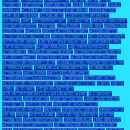
Pattalongi
Dasawisma
DataPenduduk
DBH
DBNKaltim
DBON
KALTIM
Debat Calon Gubernur Kaltim 2024
Debat Pertama
Pilgub Kaltim 2024
Debat Publik
Deklarasi Pemilu Damai
Dekrasda
demo
DemokrasiInternal
Deni Hakim
Deni Hakim Anwar
DeniHakimAnwar
Deportasi
Desa Batuah
Desa digital
Desa Wisata
DesaDigital
Deviden
DewanBudayaNusantara
DewanSampah
Dharma Wanita Persatuan
Dialog bisnis migas
Dialog Kebudayaan
DiasporaIndonesia
Didik Agung Eko Wahono
Diduga Lecehkan
Profesi Pengecara
DigitalisasiPajak
DigitalisasiPasarSegiri
DigitalSafety
Dinas Kehutanan Kaltim
Dinas Pariwisata Provinsi
Kalimantan Timur
Dinas Pendidikan
Dinas Pendidikan Kaltim
Dinas Pendidikan Samarinda
Dinas Perhubungan Kota Samarinda
Dinas Perikanan
Dinas PUPR Kota Samarinda
Dinas PUPR
Samarinda
Dinas Sosial
DinasKesehatanKaltim
DinasKesehatanRSUDIAMoeis
DinasPasar
DinasPendidikan
DinasPendidikanSamarinda
DinasSosialSamarinda
Dinasti
Dinasti
Politik
Disabilitas
DisdikbudSamarinda
DisdikbudSamarindaHIMPAUDIInsentifGuru
Dishub Kota
Samarinda
DishubKaltim
DishubSamarinda
DisiplinBerkendara
Diskominfo
Diskusi Public
DiskusiPublikSamarinda
DiskusiPublikSampah
Disnaker
DisnakerSamarinda
Disnakertrans
Kaltim
Dispar
Dispar Kaltim
DisperindagSamarinda
Dispora
Samarinda
DisporaparSamarinda
Distribusi LPG
DistribusiBeras
DistrikNavigasiSamarindap
DitlantasPoldaKaltim
DKP Kaltim