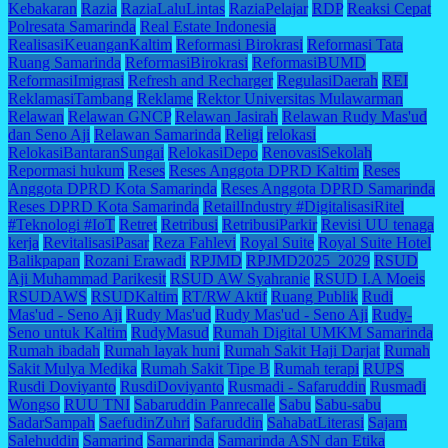
Kebakaran
Razia
RaziaLaluLintas
RaziaPelajar
RDP
Reaksi Cepat
Polresata Samarinda
Real Estate Indonesia
RealisasiKeuanganKaltim
Reformasi Birokrasi
Reformasi Tata
Ruang Samarinda
ReformasiBirokrasi
ReformasiBUMD
ReformasiImigrasi
Refresh and Recharger
RegulasiDaerah
REI
ReklamasiTambang
Reklame
Rektor Universitas Mulawarman
Relawan
Relawan GNCP
Relawan Jasirah
Relawan Rudy Mas'ud
dan Seno Aji
Relawan Samarinda
Religi
relokasi
RelokasiBantaranSungai
RelokasiDepo
RenovasiSekolah
Repormasi hukum
Reses
Reses Anggota DPRD Kaltim
Reses
Anggota DPRD Kota Samarinda
Reses Anggota DPRD Samarinda
Reses DPRD Kota Samarinda
RetailIndustry #DigitalisasiRitel
#Teknologi #IoT
Retret
Retribusi
RetribusiParkir
Revisi UU tenaga
kerja
RevitalisasiPasar
Reza Fahlevi
Royal Suite
Royal Suite Hotel
Balikpapan
Rozani Erawadi
RPJMD
RPJMD2025_2029
RSUD
Aji Muhammad Parikesit
RSUD AW Syahranie
RSUD I.A Moeis
RSUDAWS
RSUDKaltim
RT/RW Aktif
Ruang Publik
Rudi
Mas'ud - Seno Aji
Rudy Mas'ud
Rudy Mas'ud - Seno Aji
Rudy-
Seno untuk Kaltim
RudyMasud
Rumah Digital UMKM Samarinda
Rumah ibadah
Rumah layak huni
Rumah Sakit Haji Darjat
Rumah
Sakit Mulya Medika
Rumah Sakit Tipe B
Rumah terapi
RUPS
Rusdi Doviyanto
RusdiDoviyanto
Rusmadi - Safaruddin
Rusmadi
Wongso
RUU TNI
Sabaruddin Panrecalle
Sabu
Sabu-sabu
SadarSampah
SaefudinZuhri
Safaruddin
SahabatLiterasi
Sajam
Salehuddin
Samarind
Samarinda
Samarinda ASN dan Etika