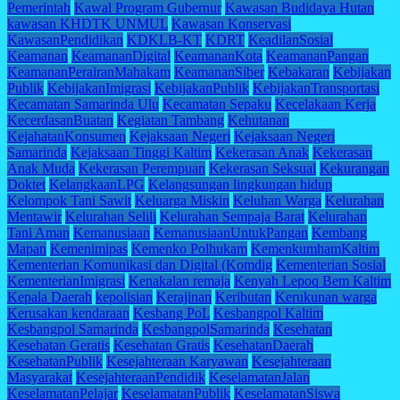
Pemerintah
Kawal Program Gubernur
Kawasan Budidaya Hutan
kawasan KHDTK UNMUL
Kawasan Konservasi
KawasanPendidikan
KDKLB-KT
KDRT
KeadilanSosial
Keamanan
KeamananDigital
KeamananKota
KeamananPangan
KeamananPerairanMahakam
KeamananSiber
Kebakaran
Kebijakan
Publik
KebijakanImigrasi
KebijakanPublik
KebijakanTransportasi
Kecamatan Samarinda Ulu
Kecamatan Sepaku
Kecelakaan Kerja
KecerdasanBuatan
Kegiatan Tambang
Kehutanan
KejahatanKonsumen
Kejaksaan Negeri
Kejaksaan Negeri
Samarinda
Kejaksaan Tinggi Kaltim
Kekerasan Anak
Kekerasan
Anak Muda
Kekerasan Perempuan
Kekerasan Seksual
Kekurangan
Doktet
KelangkaanLPG
Kelangsungan lingkungan hidup
Kelompok Tani Sawit
Keluarga Miskin
Keluhan Warga
Kelurahan
Mentawir
Kelurahan Selili
Kelurahan Sempaja Barat
Kelurahan
Tani Aman
Kemanusiaan
KemanusiaanUntukPangan
Kembang
Mapan
Kemenimipas
Kemenko Polhukam
KemenkumhamKaltim
Kementerian Komunikasi dan Digital (Komdig
Kementerian Sosial
KementerianImigrasi
Kenakalan remaja
Kenyah Lepoq Bem Kaltim
Kepala Daerah
kepolisian
Kerajinan
Keributan
Kerukunan warga
Kerusakan kendaraan
Kesbang PoL
Kesbangpol Kaltim
Kesbangpol Samarinda
KesbangpolSamarinda
Kesehatan
Kesehatan Geratis
Kesehatan Gratis
KesehatanDaerah
KesehatanPublik
Kesejahteraan Karyawan
Kesejahteraan
Masyarakat
KesejahteraanPendidik
KeselamatanJalan
KeselamatanPelajar
KeselamatanPublik
KeselamatanSiswa