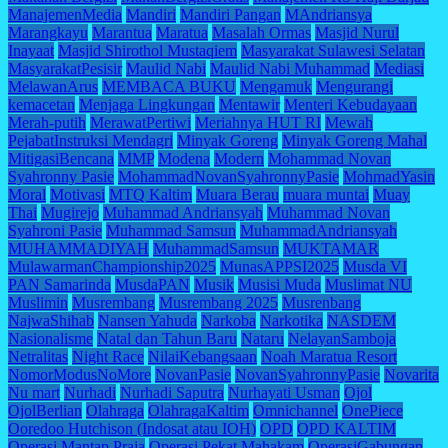
ManajemenMedia
Mandiri
Mandiri Pangan
MAndriansya
Marangkayu
Marantua
Maratua
Masalah Ormas
Masjid Nurul
Inayaat
Masjid Shirothol Mustaqiem
Masyarakat Sulawesi Selatan
MasyarakatPesisir
Maulid Nabi
Maulid Nabi Muhammad
Mediasi
MelawanArus
MEMBACA BUKU
Mengamuk
Mengurangi
kemacetan
Menjaga Lingkungan
Mentawir
Menteri Kebudayaan
Merah-putih
MerawatPertiwi
Meriahnya HUT RI
Mewah
PejabatInstruksi Mendagri
Minyak Goreng
Minyak Goreng Mahal
MitigasiBencana
MMP
Modena
Modern
Mohammad Novan
Syahronny Pasie
MohammadNovanSyahronnyPasie
MohmadYasin
Moral
Motivasi
MTQ Kaltim
Muara Berau
muara muntai
Muay
Thai
Mugirejo
Muhammad Andriansyah
Muhammad Novan
Syahroni Pasie
Muhammad Samsun
MuhammadAndriansyah
MUHAMMADIYAH
MuhammadSamsun
MUKTAMAR
MulawarmanChampionship2025
MunasAPPSI2025
Musda VI
PAN Samarinda
MusdaPAN
Musik
Musisi Muda
Muslimat NU
Muslimin
Musrembang
Musrembang 2025
Musrenbang
NajwaShihab
Nansen Yahuda
Narkoba
Narkotika
NASDEM
Nasionalisme
Natal dan Tahun Baru
Nataru
NelayanSamboja
Netralitas
Night Race
NilaiKebangsaan
Noah Maratua Resort
NomorModusNoMore
NovanPasie
NovanSyahronnyPasie
Novarita
Nu mart
Nurhadi
Nurhadi Saputra
Nurhayati Usman
Ojol
OjolBerlian
Olahraga
OlahragaKaltim
Omnichannel
OnePiece
Ooredoo Hutchison (Indosat atau IOH)
OPD
OPD KALTIM
Operasi Mantap Praja
Operasi Pekat Mahakam
OperasiGabungan