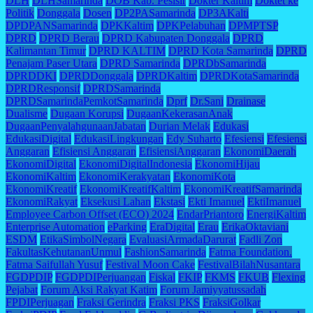
DLH
DLHSamarinda
DOB Kab. Pesisir
Dokter Kaltim
Doktet ke
Politik
Donggala
Dosen
DP2PASamarinda
DP3AKalti
DPDPANSamarinda
DPKKaltim
DPKPelabuhan
DPMPTSP
DPRD
DPRD Berau
DPRD Kabupaten Donggala
DPRD
Kalimantan Timur
DPRD KALTIM
DPRD Kota Samarinda
DPRD
Penajam Paser Utara
DPRD Samarinda
DPRDbSamarinda
DPRDDKI
DPRDDonggala
DPRDKaltim
DPRDKotaSamarinda
DPRDResponsif
DPRDSamarinda
DPRDSamarindaPemkotSamarinda
Dprf
Dr.Sani
Drainase
Dualisme
Dugaan Korupsi
DugaanKekerasanAnak
DugaanPenyalahgunaanJabatan
Durian Melak
Edukasi
EdukasiDigital
EdukasiLingkungan
Edy Suharto
Efesiensi
Efesiensi
Anggaran
Efisiensi Anggaran
EfisiensiAnggaran
EkonomiDaerah
EkonomiDigital
EkonomiDigitalIndonesia
EkonomiHijau
EkonomiKaltim
EkonomiKerakyatan
EkonomiKota
EkonomiKreatif
EkonomiKreatifKaltim
EkonomiKreatifSamarinda
EkonomiRakyat
Eksekusi Lahan
Ekstasi
Ekti Imanuel
EktiImanuel
Employee Carbon Offset (ECO) 2024
EndarPriantoro
EnergiKaltim
Enterprise Automation
eParking
EraDigital
Erau
ErikaOktaviani
ESDM
EtikaSimbolNegara
EvaluasiArmadaDarurat
Fadli Zon
FakultasKehutananUnmul
FashionSamarinda
Fatma Foundation.
Fatma Saifullah Yusuf
Festival Moon Cake
FestivalBilahNusantara
FGDPDIP
FGDPDIPerjuangan
Fiskal
FKIP
FKMS
FKUB
Flexing
Pejabat
Forum Aksi Rakyat Katim
Forum Jamiyyatussadah
FPDIPerjuagan
Fraksi Gerindra
Fraksi PKS
FraksiGolkar