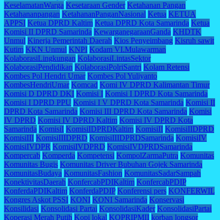
KeselamatanWarga
Kesetaraan Gender
Ketahanan Pangan
Ketahananpangan
KetahananPanganNasional
Ketua
KETUA
APPSI
Ketua DPRD Kaltim
Ketua DPRD Kota Samarinda
Ketua
Komisi II DPRD Samarinda
KewarganegaraanGanda
KHDTK
Unmul
Kinerja Pemerintah Daerah
Kios Penyeimbang
Kisruh sawit
Kutim
KKN Unmul
KNPI
Kodam VI.Mulawarman
KolaborasiLingkungan
KolaborasiLintasSektor
KolaborasiPendidikan
KolaborasiPolriSantri
Kolam Retensi
Kombes Pol Hendri Umar
Kombes Pol Yuliyanto
KombesHendriUmar
Komcad
Komi IV DPRD Kalimantan Timur
Komisi D DPRD DKI
Komisi I
Komisi I DPRD Kota Samarinda
Komisi I DPRD PPU
Komisi I V DPRD Kota Samarinda
Komisi II
DPRD Kota Samarinda
Komisi III DPRD Kota Samarinda
Komisi
IV DPRD
Komisi IV DPRD Kaltim
Komisi IV DPRD Kota
Samarinda
KomisiI
KomisiIDPRDKaltim
KomisiII
KomisiIIDPRD
KomisiIII
KomisiIIIDPRD
KomisiIIIDPRDSamarinda
KomisiIV
KomisiIVDPR
KomisiIVDPRD
KomisiIVDPRDSamarinda
Kompercab
Komperda
Kompetensi
KompolZarmaPutra
Komunitas
Komunitas Bugis
Komunitas Driver Bubuhan Gojek Samarinda
KomunitasBudaya
KomunitasFashion
KomunitasSadarSampah
KonektivitasDaerah
KonfercabPDIKaltim
KonfercabPDIP
KonferdaPDIKaltim
KonferdaPDIP
Konferensi pers
KONFERWIL
Kongres Askot PSSI
KONI
KONI Samarinda
Konservasi
Konsilidasi
Konsolidasi Partai
KonsolidasiKader
KonsolidasiPartai
Koperasi Merah Putih
Kopi lokal
KOPRIPMII
korban longsor