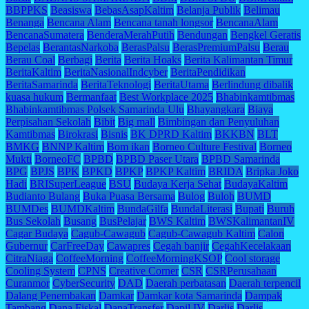
BBPPKS
Beasiswa
BebasAsapKaltim
Belanja Publik
Belimau
Benanga
Bencana Alam
Bencana tanah longsor
BencanaAlam
BencanaSumatera
BenderaMerahPutih
Bendungan
Bengkel Geratis
Bepelas
BerantasNarkoba
BerasPalsu
BerasPremiumPalsu
Berau
Berau Coal
Berbagi
Berita
Berita Hoaks
Berita Kalimantan Timur
BeritaKaltim
BeritaNasionalIndcyber
BeritaPendidikan
BeritaSamarinda
BeritaTeknologi
BeritaUtama
Berlindung dibalik
kuasa hukum
Bermanfaat
Best Workplace 2025
Bhabinkamtibmas
Bhabinkamtibmas Polsek Samarinda Ulu
Bhayangkara
Biaya
Perpisahan Sekolah
Bibit
Big mall
Bimbingan dan Penyuluhan
Kamtibmas
Birokrasi
Bisnis
BK DPRD Kaltim
BKKBN
BLT
BMKG
BNNP Kaltim
Bom ikan
Borneo Culture Festival
Borneo
Mukti
BorneoFC
BPBD
BPBD Paser Utara
BPBD Samarinda
BPG
BPJS
BPK
BPKD
BPKP
BPKP Kaltim
BRIDA
Bripka Joko
Hadi
BRISuperLeague
BSU
Budaya Kerja Sehat
BudayaKaltim
Budianto Bulang
Buka Puasa Bersama
Bulog
Buloh
BUMD
BUMDes
BUMDKaltim
BundaGilfa
BundaLiterasi
Bupati
Buruh
Bus Sekolah
Busang
BusPelajar
BWS Kaltim
BWSKalimantanIV
Cagar Budaya
Cagub-Cawagub
Cagub-Cawagub Kaltim
Calon
Gubernur
CarFreeDay
Cawapres
Cegah banjir
CegahKecelakaan
CitraNiaga
CoffeeMorning
CoffeeMorningKSOP
Cool storage
Cooling System
CPNS
Creative Corner
CSR
CSRPerusahaan
Curanmor
CyberSecurity
DAD
Daerah perbatasan
Daerah terpencil
Dalang Penembakan
Damkar
Damkar kota Samarinda
Dampak
Tambang
Dana Fiskal
DanaTransfer
Dapil IV
Darlis
Darlis