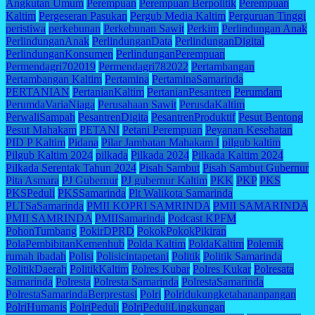
Angkutan Umum
Perempuan
Perempuan Berpolitik
Perempuan
Kaltim
Pergeseran Pasukan
Pergub Media Kaltim
Perguruan Tinggi
peristiwa
perkebunan
Perkebunan Sawit
Perkim
Perlindungan Anak
PerlindunganAnak
PerlindunganData
PerlindunganDigital
PerlindunganKonsumen
PerlindunganPerempuan
Permendagri702019
Permendagri782022
Pertambangan
Pertambangan Kaltim
Pertamina
PertaminaSamarinda
PERTANIAN
PertanianKaltim
PertanianPesantren
Perumdam
PerumdaVariaNiaga
Perusahaan Sawit
PerusdaKaltim
PerwaliSampah
PesantrenDigita
PesantrenProduktif
Pesut Bentong
Pesut Mahakam
PETANI
Petani Perempuan
Peyanan Kesehatan
PID P Kaltim
Pidana
Pilar Jambatan Mahakam I
pilgub kaltim
Pilgub Kaltim 2024
pilkada
Pilkada 2024
Pilkada Kaltim 2024
Pilkada Serentak Tahun 2024
Pisah Sambut
Pisah Sambut Gubernur
Pita Asmara
PJ Gubernur
PJ gubernur Kaltim
PKK
PKP
PKS
PKSPeduli
PKSSamarinda
Plt Walikota Samarinda
PLTSaSamarinda
PMII KOPRI SAMRINDA
PMII SAMARINDA
PMII SAMRINDA
PMIISamarinda
Podcast KPFM
PohonTumbang
PokirDPRD
PokokPokokPikiran
PolaPembibitanKemenhub
Polda Kaltim
PoldaKaltim
Polemik
rumah ibadah
Polisi
Polisicintapetani
Politik
Politik Samarinda
PolitikDaerah
PolitikKaltim
Polres Kubar
Polres Kukar
Polresata
Samarinda
Polresta
Polresta Samarinda
PolrestaSamarinda
PolrestaSamarindaBerprestasi
Polri
Polridukungketahananpangan
PolriHumanis
PolriPeduli
PolriPeduliLingkungan