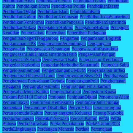
Pendidikan Anak
Pendidikan Geratis
Pendidikan Gratis
Pendidikan
Kaltim
Pendidikan Moral
Pendidikan Politik
PendidikanDasar
PendidikanDigital
PendidikanIslam
PendidikanKalti
PendidikanKaltim
PendidikanKedinasan
PendidikanKotaSamarinda
PendidikanNonformal
PendidikanPancasila
PendidikanSamarinda
PendidikanVokasi
Penegakan Hukum
PenegakanHukum
Peneggak
Keadilan
Penembakan
Penertiban
Penertiban Pedagang
PengadilanNegeriTenggarong
Pengaman
Pengamanan Logistik
Pengamanan TPS
PengamananPertandingan
Penganiyaan
Pengawalan
Pengawasan Keuangan
PengawasanInfrastruktur
PengawasanLaluLintasSamarindaTertib
PengawasanPangan
PengawasanSekolah
PengawasanUsaha
Pengecekan Kendaraan
Pengedar Narkotika
Pengedar Narkotika Samarinda
Pengedar Sabu
PengelolaanSampah
PengembanganUMKM
Pengendalian Inflasi
Pengendara Dibawah Umur
Pengeroyokan Siswi SD
Penghargaan
Penghargaan Perusahaan Terbaik
PenghargaanPolri
Penghematan
Anggaran
PengungkapanSabu
Pengurangan emisi karbon
Pengusaha Muda Kaltim
PengusahaLokal
Pengusiran Kuasa
Hukum RS Haji Darjad
Penipuan
PenipuanDigital
Penomena Alam
Penuan mayat
Penurunan Kemiskinan
Penutupan Jalur Sungai
Sementara
Penyandang Disabilitas
Penyu Hijau
Peran orangtua
Peran pemuda Kaltim
Perang anggota Keluarga
Perang Narkoba
PeraturanDaerah
PerbaikanSekolah
Percasi Kaltim
Perda
Perda
Bahasa
Perda Pariwisata
Perda Pemakaman
Perda9Tahun2023
PerdaLingkungan
Perdangan Manusia
Perdata
Peremajaan