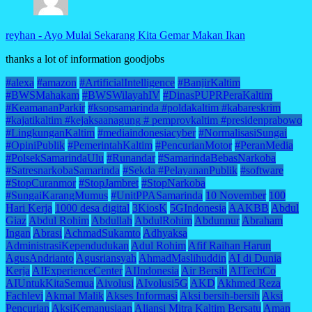
reyhan
-
Ayo Mulai Sekarang Kita Gemar Makan Ikan
thanks a lot of information goodjobs
#alexa
#amazon
#ArtificialIntelligence
#BanjirKaltim
#BWSMahakam
#BWSWilayahIV
#DinasPUPRPeraKaltim
#KeamananParkir
#ksopsamarinda #poldakaltim #kabareskrim
#kajatikaltim #kejaksaanagung # pemprovkaltim #presidenprabowo
#LingkunganKaltim
#mediaindonesiacyber
#NormalisasiSungai
#OpiniPublik
#PemerintahKaltim
#PencurianMotor
#PeranMedia
#PolsekSamarindaUlu
#Runandar
#SamarindaBebasNarkoba
#SatresnarkobaSamarinda
#Sekda #PelayananPublik
#software
#StopCuranmor
#StopJambret
#StopNarkoba
#SungaiKarangMumus
#UnitPPASamarinda
10 November
100
Hari Kerja
1000 desa digital
3KiosK
5GIndonesia
AAKBB
Abdul
Giaz
Abdul Rohim
Abdullah
AbdulRohim
Abdunnur
Abraham
Ingan
Abrasi
AchmadSukamto
Adhyaksa
AdministrasiKependudukan
Adul Rohim
Afif Raihan Harun
AgusAndrianto
Agusriansyah
AhmadMaslihuddin
AI di Dunia
Kerja
AIExperienceCenter
AIIndonesia
Air Bersih
AITechCo
AIUntukKitaSemua
Aivolusi
AIvolusi5G
AKD
Akhmed Reza
Fachlevi
Akmal Malik
Akses Informasi
Aksi bersih-bersih
Aksi
Pencurian
AksiKemanusiaan
Aliansi Mitra Kaltim Bersatu
Aman