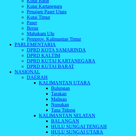
Kutai Barat
Kutai Kartanegara
Penajam Paser Utara
Kutai Timur
Paser
Berau
Mahakam Ulu
Pemprov. Kalimantan Timur
PARLEMENTARIA
DPRD KOTA SAMARINDA
DPRD KALTIM
DPRD KUTAI KARTANEGARA
DPRD KUTAI BARAT
NASIONAL
DAERAH
KALIMANTAN UTARA
Bulungan
Tarakan
Malinau
Nunukan
Tana Tidung
KALIMANTAN SELATAN
BALANGAN
HULU SUNGAI TENGAH
HULU SUNGAI UTARA