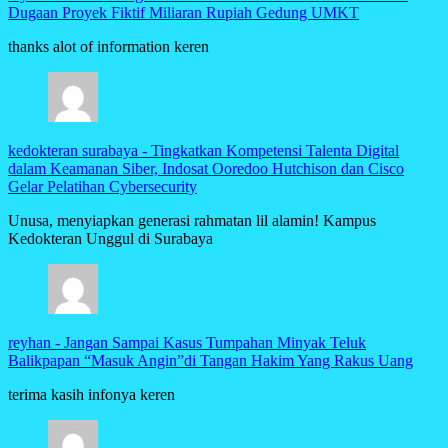
Dugaan Proyek Fiktif Miliaran Rupiah Gedung UMKT
thanks alot of information keren
kedokteran surabaya
-
Tingkatkan Kompetensi Talenta Digital
dalam Keamanan Siber, Indosat Ooredoo Hutchison dan Cisco
Gelar Pelatihan Cybersecurity
Unusa, menyiapkan generasi rahmatan lil alamin! Kampus
Kedokteran Unggul di Surabaya
reyhan
-
Jangan Sampai Kasus Tumpahan Minyak Teluk
Balikpapan “Masuk Angin”di Tangan Hakim Yang Rakus Uang
terima kasih infonya keren