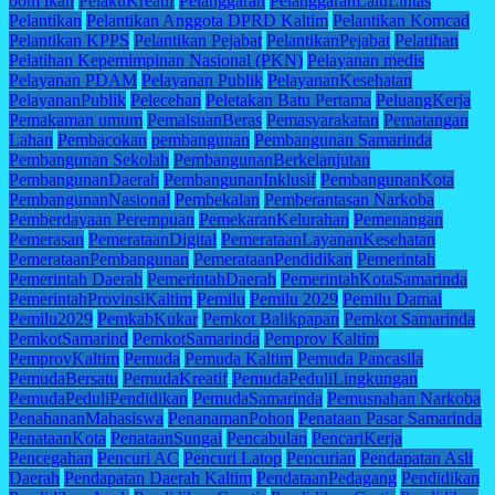
bom ikan
PelakuKreatif
Pelanggaran
PelanggaranLaluLintas
Pelantikan
Pelantikan Anggota DPRD Kaltim
Pelantikan Komcad
Pelantikan KPPS
Pelantikan Pejabat
PelantikanPejabat
Pelatihan
Pelatihan Kepemimpinan Nasional (PKN)
Pelayanan medis
Pelayanan PDAM
Pelayanan Publik
PelayananKesehatan
PelayananPublik
Pelecehan
Peletakan Batu Pertama
PeluangKerja
Pemakaman umum
PemalsuanBeras
Pemasyarakatan
Pematangan
Lahan
Pembacokan
pembangunan
Pembangunan Samarinda
Pembangunan Sekolah
PembangunanBerkelanjutan
PembangunanDaerah
PembangunanInklusif
PembangunanKota
PembangunanNasional
Pembekalan
Pemberantasan Narkoba
Pemberdayaan Perempuan
PemekaranKelurahan
Pemenangan
Pemerasan
PemerataanDigital
PemerataanLayananKesehatan
PemerataanPembangunan
PemerataanPendidikan
Pemerintah
Pemerintah Daerah
PemerintahDaerah
PemerintahKotaSamarinda
PemerintahProvinsiKaltim
Pemilu
Pemilu 2029
Pemilu Damai
Pemilu2029
PemkabKukar
Pemkot Balikpapan
Pemkot Samarinda
PemkotSamarind
PemkotSamarinda
Pemprov Kaltim
PemprovKaltim
Pemuda
Pemuda Kaltim
Pemuda Pancasila
PemudaBersatu
PemudaKreatif
PemudaPeduliLingkungan
PemudaPeduliPendidikan
PemudaSamarinda
Pemusnahan Narkoba
PenahananMahasiswa
PenanamanPohon
Penataan Pasar Samarinda
PenataanKota
PenataanSungai
Pencabulan
PencariKerja
Pencegahan
Pencuri AC
Pencuri Latop
Pencurian
Pendapatan Asli
Daerah
Pendapatan Daerah Kaltim
PendataanPedagang
Pendidikan