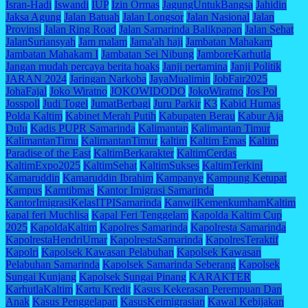
Isran-Hadi
Iswandi
IUP
Izin Ormas
JagungUntukBangsa
Jahidin
Jaksa Agung
Jalan Batuah
Jalan Longsor
Jalan Nasional
Jalan
Provinsi
Jalan Ring Road
Jalan Samarinda Balikpapan
Jalan Sehat
JalanSuriansyah
Jam malam
Jama'ah haji
Jambatan Mahakam
Jambatan Mahakam I
Jambatan Sei Nibung
JamboreKarhutla
Jangan mudah percaya berita hoaks
Janji pertamina
Janji Politik
JARAN 2024
Jaringan Narkoba
JayaMualimin
JobFair2025
JohaFajal
Joko Wiratno
JOKOWIDODO
JokoWiratno
Jos Pol
Josspoll
Judi Togel
JumatBerbagi
Juru Parkir
K3
Kabid Humas
Polda Kaltim
Kabinet Merah Putih
Kabupaten Berau
Kabur Aja
Dulu
Kadis PUPR Samarinda
Kalimantan
Kalimantan Timur
KalimantanTimu
KalimantanTimur
kaltim
Kaltim Emas
Kaltim
Paradise of the East
KaltimBerkarakter
KaltimCerdas
KaltimExpo2025
KaltimSehat
KaltimSukses
KaltimTerkini
Kamaruddin
Kamaruddin Ibrahim
Kampanye
Kampung Ketupat
Kampus
Kamtibmas
Kantor Imigrasi Samarinda
KantorImigrasiKelasITPISamarinda
KanwilKemenkumhamKaltim
kapal feri Muchlisa
Kapal Feri Tenggelam
Kapolda Kaltim Cup
2025
KapoldaKaltim
Kapolres Samarinda
Kapolresta Samarinda
KapolrestaHendriUmar
KapolrestaSamarinda
KapolresTeraktif
Kapolri
Kapolsek Kawasan Pelabuhan
Kapolsek Kawasan
Pelabuhan Samarinda
Kapolsek Samarinda Seberang
Kapolsek
Sungai Kunjang
Kapolsek Sungai Pinang
KARAKTER
KarhutlaKaltim
Kartu Kredit
Kasus Kekerasan Perempuan Dan
Anak
Kasus Penggelapan
KasusKeimigrasian
Kawal Kebijakan