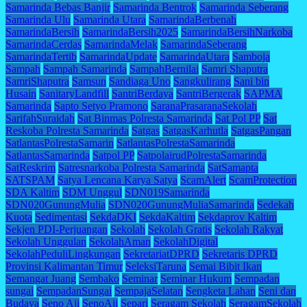
Samarinda Bebas Banjir
Samarinda Bentrok
Samarinda Seberang
Samarinda Ulu
Samarinda Utara
SamarindaBerbenah
SamarindaBersih
SamarindaBersih2025
SamarindaBersihNarkoba
SamarindaCerdas
SamarindaMelak
SamarindaSeberang
SamarindaTertib
SamarindaUpdate
SamarindaUtara
Samboja
Sampah
Sampah Samarinda
SampahBernilai
Samri Shaputra
SamriShaputra
Samsun
Sandiaga Uno
Sangkulirang
Sani bin
Husain
SanitaryLandfill
SantriBerdaya
SantriBergerak
SAPMA
Samarinda
Sapto Setyo Pramono
SaranaPrasaranaSekolah
SarifahSuraidah
Sat Binmas Polresta Samarinda
Sat Pol PP
Sat
Reskoba Polresta Samarinda
Satgas
SatgasKarhutla
SatgasPangan
SatlantasPolrestaSamarin
SatlantasPolrestaSamarinda
SatlantasSamarinda
Satpol PP
SatpolairudPolrestaSamarinda
SatReskrim
Satresnarkoba Polresta Samarinda
SatSamapta
SATSPAM
Satya Lencana Karya Satya
ScamAlert
ScamProtection
SDA Kaltim
SDM Unggul
SDN019Samarinda
SDN020GunungMulia
SDN020GunungMuliaSamarinda
Sedekah
Kuota
Sedimentasi
SekdaDKI
SekdaKaltim
Sekdaprov Kaltim
Sekjen PDI-Perjuangan
Sekolah
Sekolah Gratis
Sekolah Rakyat
Sekolah Unggulan
SekolahAman
SekolahDigital
SekolahPeduliLingkungan
SekretariatDPRD
Sekretaris DPRD
Provinsi Kalimantan Timur
SeleksiTaruna
Semai Bibit Ikan
Semangat Juang
Sembako
Seminar
Seminar Hukum
Sempadan
sungai
SempadanSungai
SempajaSelatan
Sengketa Lahan
Seni dan
Budaya
Seno Aji
SenoAji
Separi
Seragam Sekolah
SeragamSekolah