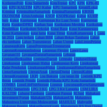
KorlantasPolri
Kota Samarinda
KotaTepian
KPC
KPK
KPK-RI
kpu
KPU KALTIM
KPU Kubar
KPU Samarinda
KreatifLokal
Kriminal
KriminalitasSamarinda
KriminalSamarinda
KRISIS
EKONOMI
KrisisAmbulan
KSOP
KSOPKelasI
Kubar
KUHP
baru
Kukar
Kunjungan
Kunjungan Ke Luar Negeri
Kunjungan
Kerja
KunkerDPRD
Kurban Sapi
Kurikulum Merdeka
Kurikulum
Pendidikan
Kurikulum Sekolah
Kutai Barat
Kutai Karatanegara
Kutai Kartanegara
kutai lama
Kutai Timur
KutaiKartanegara
L
Lagu
hit 2024
Lagu terlaris
Lahan BBE
Lahan Bekas Tambang
Lahan
eks tambang
Lahan Transmigrasi
Lahan Unmul
LaluLintasPelajar
LapanganKerja
LapasPerempuanTenggarong
LaporanKeuanganIndosat
Larangan Flexing
Lawe-Lawe
Layanan110
LayananDaruratSamarinda
Lebaran
LegislasiBerkualitas
LegislasiDaerah
Lempake
LindungiHutan
Lingkungan
Lingkungan Hidup
Lingkungan Kerja
Lingkungan
Padat Penduduk
LingkunganHidup
LingkunganHidupSamarinda
LintasSamarinda
LiterasiAnak
LiterasiDigital
LiterasiKaltim
LiterasiKeuangan
LKPJ
Loa Bakung
Loa janan Ilir
Logistik KPU
Berau
Logistik Pemilu
Logistik Pilkada KPU Kota Samarinda
LOMBA
LongLifeFishStorage
Longsor
LowonganKerjaSamarinda
LP NU Samarinda
LPG 3 KG
LPG 3 Kg Langgka
LSM LIRA
KALTIM
Lubang Tambang
Lumbung Pangan
M.Said
Mahakam
Investment Forum
Mahakam Ulu
MahakamUlu
Mahasiswa
Mahasiswa Universitas Mulawarman
MAHULU
Mahyudin
Makanan Bergizi
MakanBergiziGratis
Manajemen RS Haji Darjad