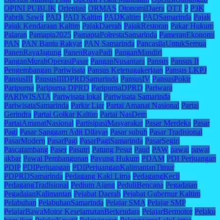
OPINI PUBLIK
Orientasi
ORMAS
OtonomiDaera
OTT
P
P3K
Pabrik Sawit
PAD
PAD Kaltim
PADKaltim
PADSamarinda
Pajak
Pajak Kendaraan Kaltim
PajakDaerah
PajakRestoran
Pakar Hukum
Palaran
Pamapta2025
PamaptaPolrestaSamarinda
PameranEkonomi
PAN
PAN Bantu Rakyat
PAN Samarinda
PancasilaUntukSemua
PanenRayaJagung
PanenRayaPadi
PanganMandiri
PanganMurahOperasiPasar
PanganNusantara
Pansus
Pansus II
Pengembangan Pariwisata
Pansus Ketenagakerjaan
Pansus LKPJ
PansusIII
PansusIIIDPRDSamarinda
PansusIV
PansusPokir
Paripurna
Paripurna DPRD
ParipurnaDPRD
Pariwara
PARIWISATA
Pariwisata lokal
Pariwisata Samarinda
PariwisataSamarinda
Parkir Liar
Partai Amanat Nasional
Partai
Gerindra
Partai Golkar Kaltim
Partai NasDem
PartaiAmanatNasional
PartisipasiMasyarakat
Pasar Merdeka
Pasar
Pagi
Pasar Sanggam Adji Dilayas
Pasar subuh
Pasar Tradisional
PasarModern
PasarPagi
PasarPagiSamarinda
PasarSegiri
Pascatambang
Paser
Pasutri
Patung Pesut
Paud
PAW
pawai
pawai
akbar
Pawai Pembangunan
Payung Hukum
PDAM
PDI Perjuangan
PDIP
PDIPerjuangan
PDIPerjuanganKalimantanTimur
PDPRDSamarinda
Pedagang Kaki Lima
PedagangKecil
PedagangTradisional
Pedium Ajang
PeduliBencana
Pegadaian
PegadaianKalimantan
Pejabat Daerah
Pejabat Gubernur Kaltim
Pelabuhan
PelabuhanSamarinda
Pelajar SMA
Pelajar SMP
PelajarBawaMotor KeselamatanBerkendara
PelajarBermotor
Pelaku