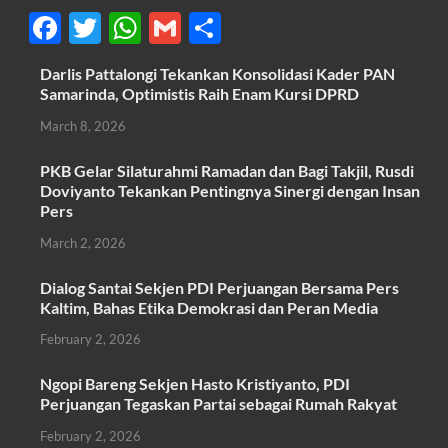
F
T
W
G
S
ac
w
h
m
h
Darlis Pattalongi Tekankan Konsolidasi Kader PAN
e
itt
at
ail
ar
Samarinda, Optimistis Raih Enam Kursi DPRD
b
er
s
e
March 8, 2026
o
A
PKB Gelar Silaturahmi Ramadan dan Bagi Takjil, Rusdi
o
p
Doviyanto Tekankan Pentingnya Sinergi dengan Insan
k
p
Pers
March 2, 2026
Dialog Santai Sekjen PDI Perjuangan Bersama Pers
Kaltim, Bahas Etika Demokrasi dan Peran Media
February 2, 2026
Ngopi Bareng Sekjen Hasto Kristiyanto, PDI
Perjuangan Tegaskan Partai sebagai Rumah Rakyat
February 2, 2026