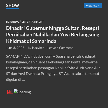
SHOW
VIEW ALL
BERANDA
/
ENTERTAINMENT
Dihadiri Gubernur hingga Sultan, Resepsi
Pernikahan Nabilla dan Yovi Berlangsung
Khidmat di Samarinda
June 8, 2026
-
by
indcyber
-
Leave a Comment
SAMARINDA, indcyber.com – Suasana penuh khidmat,
kebahagiaan, dan nuansa kekeluargaan kental mewarnai
resepsi pernikahan pasangan Nabilla Syifa Audriyana Ajie,
ST dan Yovi Dwinata Prangjaya, ST. Acara sakral tersebut
digelar di …