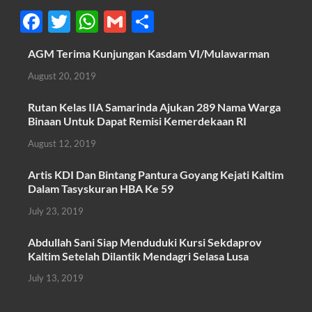
F
T
W
G
S
ac
w
h
m
h
AGM Terima Kunjungan Kasdam VI/Mulawarman
e
itt
at
ail
ar
August 20, 2019
b
er
s
e
o
A
Rutan Kelas IIA Samarinda Ajukan 289 Nama Warga
Binaan Untuk Dapat Remisi Kemerdekaan RI
o
p
August 12, 2019
k
p
Artis KDI Dan Bintang Pantura Goyang Kejati Kaltim
Dalam Tasyskuran HBA Ke 59
July 23, 2019
Abdullah Sani Siap Menduduki Kursi Sekdaprov
Kaltim Setelah Dilantik Mendagri Selasa Lusa
July 13, 2019