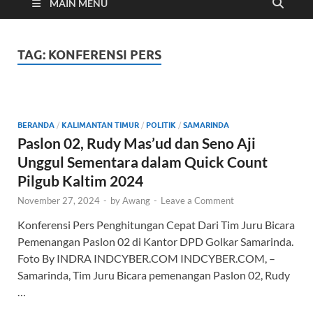
Cyber
MAIN MENU
TAG:
KONFERENSI PERS
BERANDA
/
KALIMANTAN TIMUR
/
POLITIK
/
SAMARINDA
Paslon 02, Rudy Mas’ud dan Seno Aji
Unggul Sementara dalam Quick Count
Pilgub Kaltim 2024
November 27, 2024
-
by
Awang
-
Leave a Comment
Konferensi Pers Penghitungan Cepat Dari Tim Juru Bicara
Pemenangan Paslon 02 di Kantor DPD Golkar Samarinda.
Foto By INDRA INDCYBER.COM INDCYBER.COM, –
Samarinda, Tim Juru Bicara pemenangan Paslon 02, Rudy
…