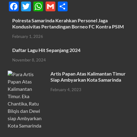
F
T
W
G
S
ac
w
h
m
h
Polresta Samarinda Kerahkan Personel Jaga
e
itt
at
ail
ar
Kondusivitas Pertandingan Borneo FC Kontra PSIM
b
er
s
e
February 1, 2026
o
A
Daftar Lagu Hit Sepanjang 2024
o
p
November 8, 2024
k
p
Artis Papan Atas Kalimantan Timur
Siap Ambyarkan Kota Samarinda
February 4, 2023