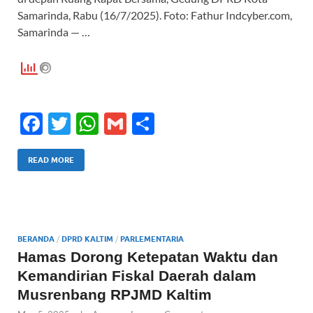
Samarinda, Rabu (16/7/2025). Foto: Fathur Indcyber.com,
Samarinda — …
F
T
W
G
S
ac
w
h
m
h
e
itt
at
ail
ar
READ MORE
b
er
s
e
o
A
o
p
BERANDA
/
DPRD KALTIM
/
PARLEMENTARIA
k
p
Hamas Dorong Ketepatan Waktu dan
Kemandirian Fiskal Daerah dalam
Musrenbang RPJMD Kaltim