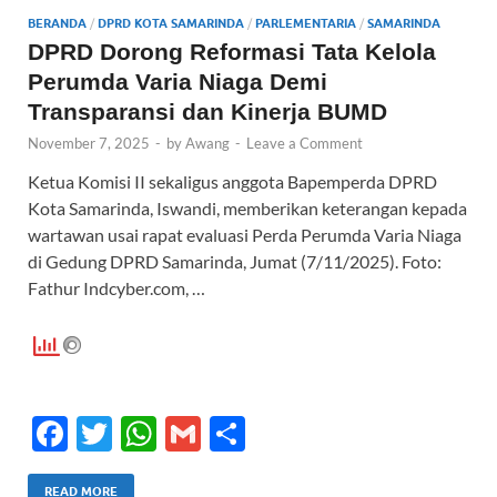
o
p
BERANDA
/
DPRD KOTA SAMARINDA
/
PARLEMENTARIA
/
SAMARINDA
k
p
DPRD Dorong Reformasi Tata Kelola
Perumda Varia Niaga Demi
Transparansi dan Kinerja BUMD
November 7, 2025
-
by
Awang
-
Leave a Comment
Ketua Komisi II sekaligus anggota Bapemperda DPRD
Kota Samarinda, Iswandi, memberikan keterangan kepada
wartawan usai rapat evaluasi Perda Perumda Varia Niaga
di Gedung DPRD Samarinda, Jumat (7/11/2025). Foto:
Fathur Indcyber.com, …
F
T
W
G
S
ac
w
h
m
h
READ MORE