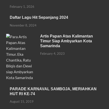
b
er
s
e
o
A
February 1, 2026
o
p
Daftar Lagu Hit Sepanjang 2024
k
p
November 8, 2024
Artis Papan Atas Kalimantan
Timur Siap Ambyarkan Kota
Samarinda
February 4, 2023
PARADE KARNAVAL SAMBOJA, MERIAHKAN
HUT RI KE-74
August 15, 2019