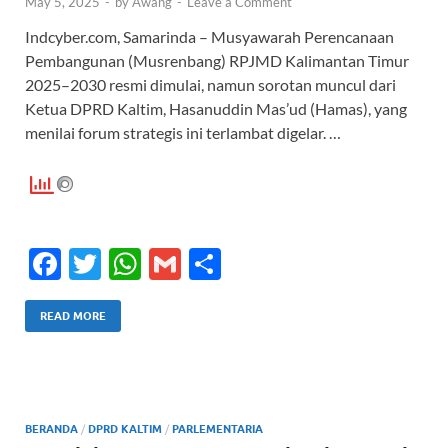
May 5, 2025
-
by
Awang
-
Leave a Comment
Indcyber.com, Samarinda – Musyawarah Perencanaan
Pembangunan (Musrenbang) RPJMD Kalimantan Timur
2025–2030 resmi dimulai, namun sorotan muncul dari
Ketua DPRD Kaltim, Hasanuddin Mas’ud (Hamas), yang
menilai forum strategis ini terlambat digelar. …
F
T
W
G
S
ac
w
h
m
h
e
itt
at
ail
ar
READ MORE
b
er
s
e
o
A
o
p
BERANDA
/
DPRD KALTIM
/
PARLEMENTARIA