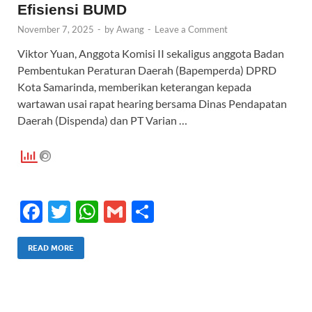
Efisiensi BUMD
November 7, 2025
-
by
Awang
-
Leave a Comment
Viktor Yuan, Anggota Komisi II sekaligus anggota Badan
Pembentukan Peraturan Daerah (Bapemperda) DPRD
Kota Samarinda, memberikan keterangan kepada
wartawan usai rapat hearing bersama Dinas Pendapatan
Daerah (Dispenda) dan PT Varian …
F
T
W
G
S
ac
w
h
m
h
e
itt
at
ail
ar
READ MORE
b
er
s
e
o
A