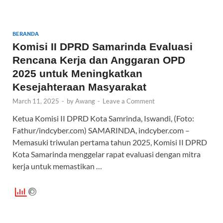
o
A
o
p
BERANDA
k
p
Komisi II DPRD Samarinda Evaluasi
Rencana Kerja dan Anggaran OPD
2025 untuk Meningkatkan
Kesejahteraan Masyarakat
March 11, 2025
-
by
Awang
-
Leave a Comment
Ketua Komisi II DPRD Kota Samrinda, Iswandi, (Foto:
Fathur/indcyber.com) SAMARINDA, indcyber.com –
Memasuki triwulan pertama tahun 2025, Komisi II DPRD
Kota Samarinda menggelar rapat evaluasi dengan mitra
kerja untuk memastikan …