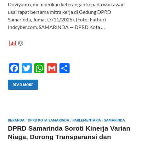
Doviyanto, memberikan keterangan kepada wartawan
usai rapat bersama mitra kerja di Gedung DPRD
Samarinda, Jumat (7/11/2025). (Foto: Fathur)
Indcyber.com, SAMARINDA — DPRD Kota …
F
T
W
G
S
ac
w
h
m
h
e
itt
at
ail
ar
READ MORE
b
er
s
e
o
A
o
p
BERANDA
/
DPRD KOTA SAMARINDA
/
PARLEMENTARIA
/
SAMARINDA
k
p
DPRD Samarinda Soroti Kinerja Varian
Niaga, Dorong Transparansi dan