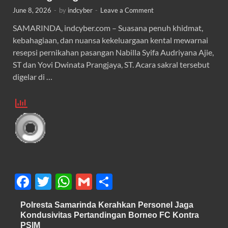
June 8, 2026
-
by
indcyber
-
Leave a Comment
SAMARINDA, indcyber.com – Suasana penuh khidmat,
kebahagiaan, dan nuansa kekeluargaan kental mewarnai
resepsi pernikahan pasangan Nabilla Syifa Audriyana Ajie,
ST dan Yovi Dwinata Prangjaya, ST. Acara sakral tersebut
digelar di …
F
T
W
G
S
ac
w
h
m
h
Polresta Samarinda Kerahkan Personel Jaga
e
itt
at
ail
ar
Kondusivitas Pertandingan Borneo FC Kontra
PSIM