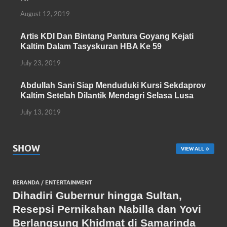
k
p
August 12, 2019
Artis KDI Dan Bintang Pantura Goyang Kejati
Kaltim Dalam Tasyskuran HBA Ke 59
July 23, 2019
Abdullah Sani Siap Menduduki Kursi Sekdaprov
Kaltim Setelah Dilantik Mendagri Selasa Lusa
July 13, 2019
SHOW
VIEW ALL
BERANDA
/
ENTERTAINMENT
Dihadiri Gubernur hingga Sultan,
Resepsi Pernikahan Nabilla dan Yovi
Berlangsung Khidmat di Samarinda