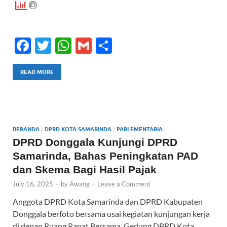
F
T
W
G
S
ac
w
h
m
h
e
itt
at
ail
ar
READ MORE
b
er
s
e
o
A
o
p
BERANDA
/
DPRD KOTA SAMARINDA
/
PARLEMENTARIA
k
p
DPRD Donggala Kunjungi DPRD
Samarinda, Bahas Peningkatan PAD
dan Skema Bagi Hasil Pajak
July 16, 2025
-
by
Awang
-
Leave a Comment
Anggota DPRD Kota Samarinda dan DPRD Kabupaten
Donggala berfoto bersama usai kegiatan kunjungan kerja
di depan Ruang Rapat Bersama, Gedung DPRD Kota