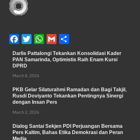
F
T
W
G
S
ac
w
h
m
h
Darlis Pattalongi Tekankan Konsolidasi Kader
e
itt
at
ail
ar
PAN Samarinda, Optimistis Raih Enam Kursi
b
er
s
e
DPRD
o
A
March 8, 2026
o
p
PKB Gelar Silaturahmi Ramadan dan Bagi Takjil,
k
p
Rusdi Doviyanto Tekankan Pentingnya Sinergi
dengan Insan Pers
March 2, 2026
Dialog Santai Sekjen PDI Perjuangan Bersama
Pers Kaltim, Bahas Etika Demokrasi dan Peran
Media