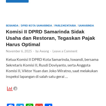
e
itt
at
ail
ar
b
er
s
e
o
A
o
p
BERANDA
/
DPRD KOTA SAMARINDA
/
PARLEMENTARIA
/
SAMARINDA
k
p
Komisi II DPRD Samarinda Sidak
Usaha dan Restoran, Tegaskan Pajak
Harus Optimal
November 6, 2025
-
by
Awang
-
Leave a Comment
Ketua Komisi II DPRD Kota Samarinda, Iswandi, bersama
Sekretaris Komisi II, Rusdi Doviyanto, serta Anggota
Komisi II, Viktor Yuan dan Joko Wiratno, saat melakukan
inspeksi lapangan di salah satu gerai …