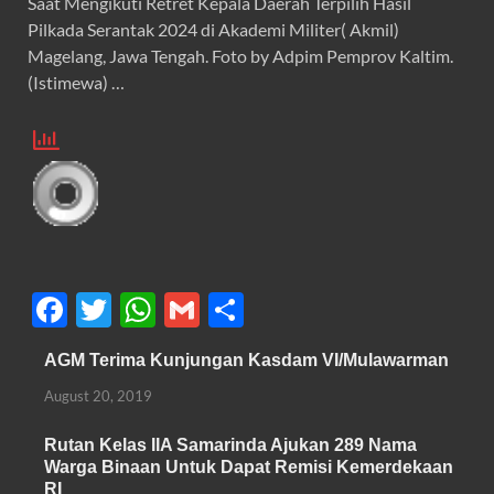
Saat Mengikuti Retret Kepala Daerah Terpilih Hasil
Pilkada Serantak 2024 di Akademi Militer( Akmil)
Magelang, Jawa Tengah. Foto by Adpim Pemprov Kaltim.
(Istimewa) …
F
T
W
G
S
ac
w
h
m
h
AGM Terima Kunjungan Kasdam VI/Mulawarman
e
itt
at
ail
ar
August 20, 2019
b
er
s
e
o
A
Rutan Kelas IIA Samarinda Ajukan 289 Nama
Warga Binaan Untuk Dapat Remisi Kemerdekaan
o
p
RI