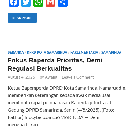
F
T
W
G
S
ac
w
h
m
h
e
itt
at
ail
ar
READ MORE
b
er
s
e
o
A
o
p
BERANDA
/
DPRD KOTA SAMARINDA
/
PARLEMENTARIA
/
SAMARINDA
k
p
Fokus Raperda Prioritas, Demi
Regulasi Berkualitas
August 4, 2025
-
by
Awang
-
Leave a Comment
Ketua Bapemperda DPRD Kota Samarinda, Kamaruddin,
memberikan keterangan kepada awak media usai
memimpin rapat pembahasan Raperda prioritas di
Gedung DPRD Samarinda, Senin (4/8/2025). (Foto:
Fathur) Indcyber.com, SAMARINDA — Demi
menghadirkan …