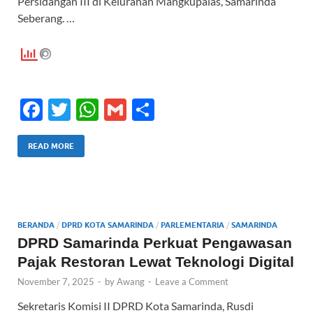
Persidangan III di Kelurahan Mangkupalas, Samarinda
Seberang. …
F
T
W
G
S
ac
w
h
m
h
e
itt
at
ail
ar
READ MORE
b
er
s
e
o
A
o
p
BERANDA
/
DPRD KOTA SAMARINDA
/
PARLEMENTARIA
/
SAMARINDA
k
p
DPRD Samarinda Perkuat Pengawasan
Pajak Restoran Lewat Teknologi Digital
November 7, 2025
-
by
Awang
-
Leave a Comment
Sekretaris Komisi II DPRD Kota Samarinda, Rusdi