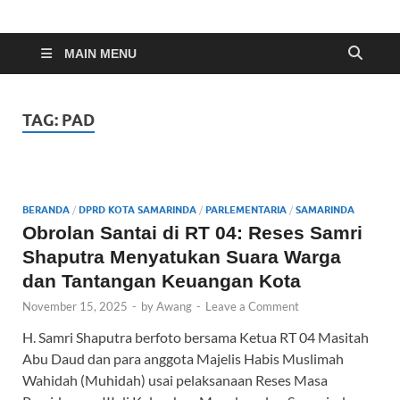
Indonesia Cyber
Media Cetak, Online & Streaming
MAIN MENU
TAG:
PAD
BERANDA
/
DPRD KOTA SAMARINDA
/
PARLEMENTARIA
/
SAMARINDA
Obrolan Santai di RT 04: Reses Samri
Shaputra Menyatukan Suara Warga
dan Tantangan Keuangan Kota
November 15, 2025
-
by
Awang
-
Leave a Comment
H. Samri Shaputra berfoto bersama Ketua RT 04 Masitah
Abu Daud dan para anggota Majelis Habis Muslimah
Wahidah (Muhidah) usai pelaksanaan Reses Masa