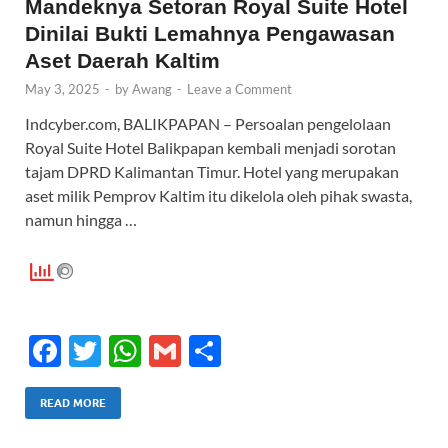
k
p
Mandeknya Setoran Royal Suite Hotel
Dinilai Bukti Lemahnya Pengawasan
Aset Daerah Kaltim
May 3, 2025
-
by
Awang
-
Leave a Comment
Indcyber.com, BALIKPAPAN – Persoalan pengelolaan
Royal Suite Hotel Balikpapan kembali menjadi sorotan
tajam DPRD Kalimantan Timur. Hotel yang merupakan
aset milik Pemprov Kaltim itu dikelola oleh pihak swasta,
namun hingga …
F
T
W
G
S
ac
w
h
m
h
e
itt
at
ail
ar
READ MORE
b
er
s
e