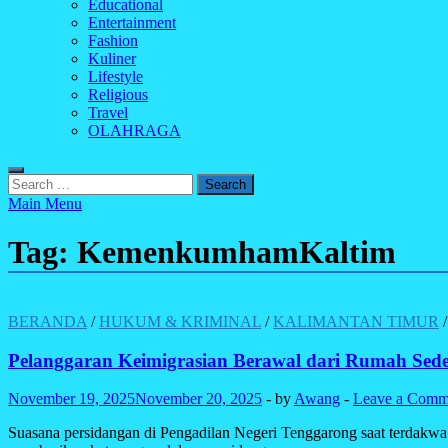
Educational
Entertainment
Fashion
Kuliner
Lifestyle
Religious
Travel
OLAHRAGA
Search
for:
Main Menu
Tag:
KemenkumhamKaltim
BERANDA
/
HUKUM & KRIMINAL
/
KALIMANTAN TIMUR
Pelanggaran Keimigrasian Berawal dari Rumah Sed
November 19, 2025
November 20, 2025
-
by
Awang
-
Leave a Comm
Suasana persidangan di Pengadilan Negeri Tenggarong saat terdakwa