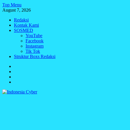
Skip
Top Menu
to
August 7, 2026
content
Redaksi
Kontak Kami
SOSMED
YouTube
Facebook
Instagram
Tik Tok
Struktur Boxs Redaksi
Redaksi
Kontak
Kami
SOSMED
Struktur
Boxs
Redaksi
Indonesia Cyber
Media Cetak, Online & Streaming