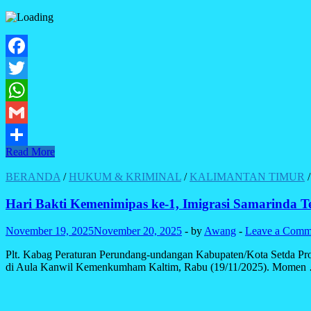
Facebook
Twitter
WhatsApp
Gmail
Pelanggaran
Read More
Share
Keimigrasian
Berawal
BERANDA
/
HUKUM & KRIMINAL
/
KALIMANTAN TIMUR
dari
Rumah
Hari Bakti Kemenimipas ke-1, Imigrasi Samarinda 
Sederhana:
WNI
November 19, 2025
November 20, 2025
-
by
Awang
-
Leave a Comm
di
Samarinda
Plt. Kabag Peraturan Perundang-undangan Kabupaten/Kota Setda Pro
Dijatuhi
di Aula Kanwil Kemenkumham Kaltim, Rabu (19/11/2025). Momen
Hukuman
karena
Sembunyikan