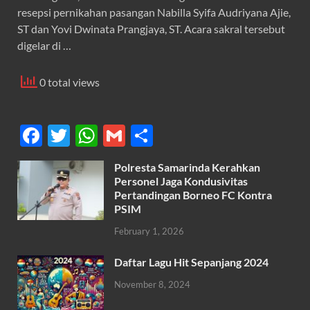
resepsi pernikahan pasangan Nabilla Syifa Audriyana Ajie,
ST dan Yovi Dwinata Prangjaya, ST. Acara sakral tersebut
digelar di …
0 total views
F
T
W
G
S
ac
w
h
m
h
Polresta Samarinda Kerahkan
e
itt
at
ail
ar
Personel Jaga Kondusivitas
b
er
s
Pertandingan Borneo FC Kontra
e
PSIM
o
A
February 1, 2026
o
p
k
p
Daftar Lagu Hit Sepanjang 2024
November 8, 2024