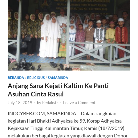
k
p
BERANDA
/
RELIGIOUS
/
SAMARINDA
Anjang Sana Kejati Kaltim Ke Panti
Asuhan Cinta Rasul
July 18, 2019
-
by
Redaksi -
-
Leave a Comment
INDCYBER.COM, SAMARINDA – Dalam rangkaian
kegiatan Hari Bhakti Adhyaksa ke 59, Korsp Adhyaksa
Kejaksaan Tinggi Kalimantan Timur, Kamis (18/7/2019)
melakukan berbagai kegiatan yang diawali dengan Donor