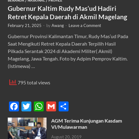
BERANDA
/
NASIONAL
/
PROFILE
Gubernur Kaltim Rudy Mas’ud Hadiri
Retret Kepala Daerah di Akmil Magelang
February 21, 2025
-
by
Awang
-
Leave a Comment
Gubernur Provinsi Kalimantan Timur, Rudy Mas’ud Pada
Saat Mengikuti Retret Kepala Daerah Terpilih Hasil
Pilkada Serantak 2024 di Akademi Militer( Akmil)
Magelang, Jawa Tengah. Foto by Adpim Pemprov Kaltim.
(Istimewa) …
795 total views
F
T
W
G
S
ac
w
h
m
h
AGM Terima Kunjungan Kasdam
e
itt
at
ail
ar
VI/Mulawarman
b
er
s
e
August 20, 2019