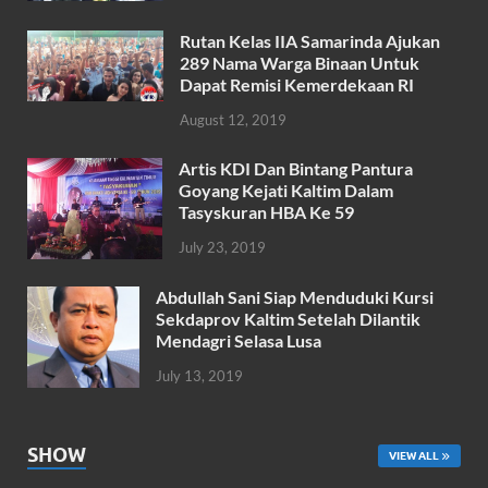
o
A
Rutan Kelas IIA Samarinda Ajukan
o
p
289 Nama Warga Binaan Untuk
k
p
Dapat Remisi Kemerdekaan RI
August 12, 2019
Artis KDI Dan Bintang Pantura
Goyang Kejati Kaltim Dalam
Tasyskuran HBA Ke 59
July 23, 2019
Abdullah Sani Siap Menduduki Kursi
Sekdaprov Kaltim Setelah Dilantik
Mendagri Selasa Lusa
July 13, 2019
SHOW
VIEW ALL