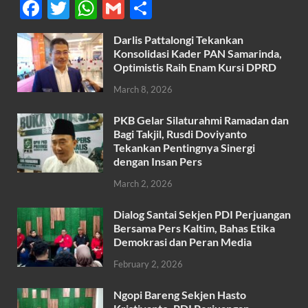
F
T
W
G
S
ac
w
h
m
h
Darlis Pattalongi Tekankan
e
itt
at
ail
ar
Konsolidasi Kader PAN Samarinda,
b
er
s
Optimistis Raih Enam Kursi DPRD
e
o
A
March 8, 2026
o
p
PKB Gelar Silaturahmi Ramadan dan
k
p
Bagi Takjil, Rusdi Doviyanto
Tekankan Pentingnya Sinergi
dengan Insan Pers
March 2, 2026
Dialog Santai Sekjen PDI Perjuangan
Bersama Pers Kaltim, Bahas Etika
Demokrasi dan Peran Media
February 2, 2026
Ngopi Bareng Sekjen Hasto