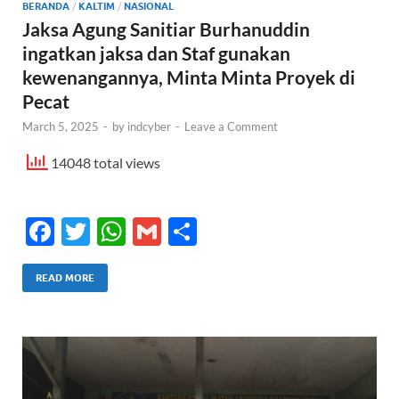
BERANDA
/
KALTIM
/
NASIONAL
Jaksa Agung Sanitiar Burhanuddin
ingatkan jaksa dan Staf gunakan
kewenangannya, Minta Minta Proyek di
Pecat
March 5, 2025
-
by
indcyber
-
Leave a Comment
14048 total views
F
T
W
G
S
ac
w
h
m
h
e
itt
at
ail
ar
READ MORE
b
er
s
e
o
A
o
p