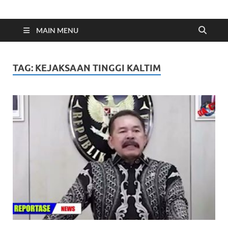
Indonesia Cyber
Media Cetak, Online & Streaming
MAIN MENU
TAG:
KEJAKSAAN TINGGI KALTIM