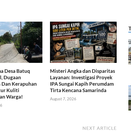
ma Desa Batuq
Misteri Angka dan Disparitas
l, Dugaan
Layanan: Investigasi Proyek
 Dan Kerapuhan
IPA Sungai Kapih Perumdam
ur Kuliti
Tirta Kencana Samarinda
an Warga!
August 7, 2026
26
NEXT ARTICLE