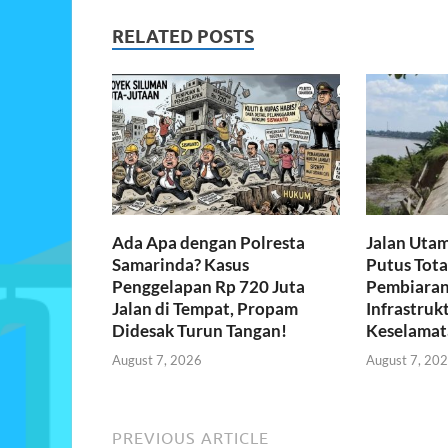
o
A
RELATED POSTS
o
p
k
p
Ada Apa dengan Polresta
Jalan Uta
Samarinda? Kasus
Putus Tota
Penggelapan Rp 720 Juta
Pembiaran
Jalan di Tempat, Propam
Infrastrukt
Didesak Turun Tangan!
Keselamat
August 7, 2026
August 7, 20
PREVIOUS ARTICLE