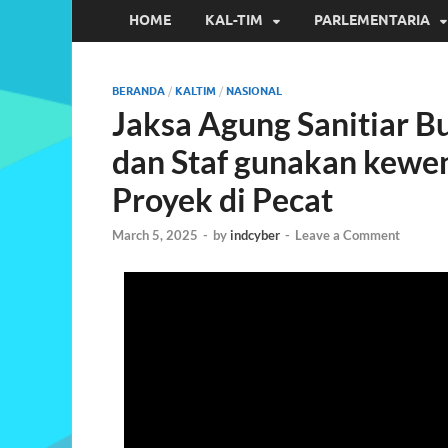
HOME
KAL-TIM
PARLEMENTARIA
BERANDA
/
KALTIM
/
NASIONAL
Jaksa Agung Sanitiar B
dan Staf gunakan kewe
Proyek di Pecat
March 5, 2025
-
by
indcyber
-
Leave a Comment