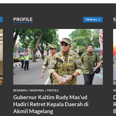
PROFILE
VIEW ALL
BERANDA
/
NASIONAL
/
PROFILE
B
Gubernur Kaltim Rudy Mas’ud
D
Hadiri Retret Kepala Daerah di
R
Akmil Magelang
B