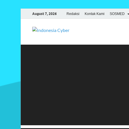
August 7, 2026
Redaksi
Kontak Kami
SOSMED
Indonesia
Media Cetak, Online & Streami