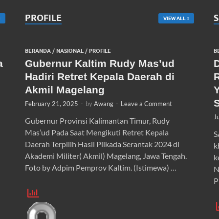
PROFILE
VIEW ALL
BERANDA
/
NASIONAL
/
PROFILE
B
a
Gubernur Kaltim Rudy Mas’ud
D
Hadiri Retret Kepala Daerah di
Akmil Magelang
February 21, 2025
-
by
Awang
-
Leave a Comment
J
Gubernur Provinsi Kalimantan Timur, Rudy
Mas’ud Pada Saat Mengikuti Retret Kepala
S
Daerah Terpilih Hasil Pilkada Serantak 2024 di
k
Akademi Militer( Akmil) Magelang, Jawa Tengah.
k
Foto by Adpim Pemprov Kaltim. (Istimewa) …
N
P