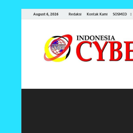
August 6, 2026
Redaksi
Kontak Kami
SOSMED
Indonesia Cyber
Media Cetak, Online & Streaming