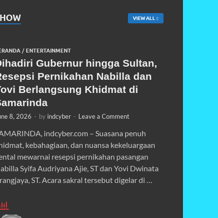
SHOW
VIEW ALL
ERANDA
/
ENTERTAINMENT
ihadiri Gubernur hingga Sultan,
Resepsi Pernikahan Nabilla dan
Yovi Berlangsung Khidmat di
Samarinda
une 8, 2026
-
by
indcyber
-
Leave a Comment
AMARINDA, indcyber.com – Suasana penuh
hidmat, kebahagiaan, dan nuansa kekeluargaan
ental mewarnai resepsi pernikahan pasangan
abilla Syifa Audriyana Ajie, ST dan Yovi Dwinata
rangjaya, ST. Acara sakral tersebut digelar di …