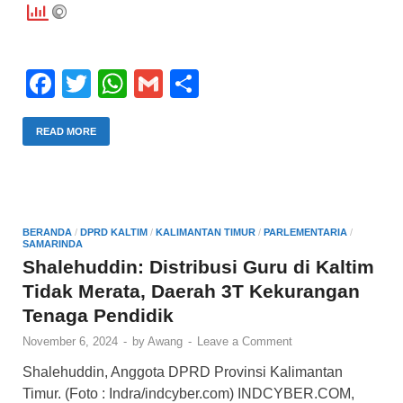
F
T
W
G
S
a
wi
h
m
h
c
tt
at
ail
ar
READ MORE
e
er
s
e
b
A
o
p
BERANDA
/
DPRD KALTIM
/
KALIMANTAN TIMUR
/
PARLEMENTARIA
/
SAMARINDA
o
p
Shalehuddin: Distribusi Guru di Kaltim
k
Tidak Merata, Daerah 3T Kekurangan
Tenaga Pendidik
November 6, 2024
-
by
Awang
-
Leave a Comment
Shalehuddin, Anggota DPRD Provinsi Kalimantan
Timur. (Foto : Indra/indcyber.com) INDCYBER.COM,