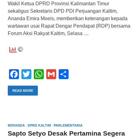
Wakil Ketua DPRD Provinsi Kalimantan Timur
sekaligus Sekretaris DPD PDI Perjuangan Kaltim,
Ananda Emira Moeis, memberikan keterangan kepada
wartawan usai Rapat Dengar Pendapat (RDP) bersama
Forum Aksi Rakyat Kaltim, Selasa …
F
T
W
G
S
a
wi
h
m
h
c
tt
at
ail
ar
READ MORE
e
er
s
e
b
A
o
p
BERANDA
/
DPRD KALTIM
/
PARLEMENTARIA
o
p
Sapto Setyo Desak Pertamina Segera