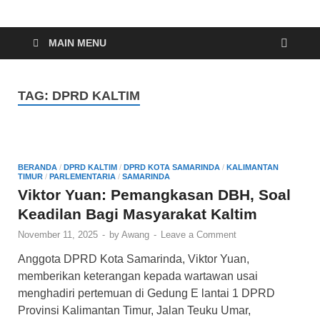
Indonesia Cyber
Media Cetak, Online & Streaming
MAIN MENU
TAG:
DPRD KALTIM
BERANDA
/
DPRD KALTIM
/
DPRD KOTA SAMARINDA
/
KALIMANTAN
TIMUR
/
PARLEMENTARIA
/
SAMARINDA
Viktor Yuan: Pemangkasan DBH, Soal
Keadilan Bagi Masyarakat Kaltim
November 11, 2025
-
by
Awang
-
Leave a Comment
Anggota DPRD Kota Samarinda, Viktor Yuan,
memberikan keterangan kepada wartawan usai
menghadiri pertemuan di Gedung E lantai 1 DPRD
Provinsi Kalimantan Timur, Jalan Teuku Umar,