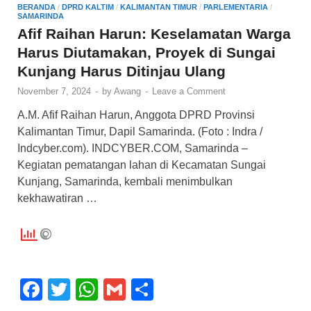
o
p
BERANDA
/
DPRD KALTIM
/
KALIMANTAN TIMUR
/
PARLEMENTARIA
/
SAMARINDA
o
p
Afif Raihan Harun: Keselamatan Warga
k
Harus Diutamakan, Proyek di Sungai
Kunjang Harus Ditinjau Ulang
November 7, 2024
-
by
Awang
-
Leave a Comment
A.M. Afif Raihan Harun, Anggota DPRD Provinsi
Kalimantan Timur, Dapil Samarinda. (Foto : Indra /
Indcyber.com). INDCYBER.COM, Samarinda –
Kegiatan pematangan lahan di Kecamatan Sungai
Kunjang, Samarinda, kembali menimbulkan
kekhawatiran …
F
T
W
G
S