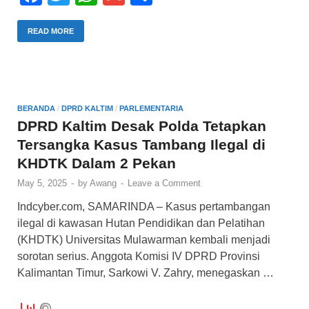
a
wi
h
m
h
c
tt
at
ail
ar
READ MORE
e
er
s
e
b
A
o
p
BERANDA
/
DPRD KALTIM
/
PARLEMENTARIA
o
p
DPRD Kaltim Desak Polda Tetapkan
Tersangka Kasus Tambang Ilegal di
k
KHDTK Dalam 2 Pekan
May 5, 2025
-
by
Awang
-
Leave a Comment
Indcyber.com, SAMARINDA – Kasus pertambangan
ilegal di kawasan Hutan Pendidikan dan Pelatihan
(KHDTK) Universitas Mulawarman kembali menjadi
sorotan serius. Anggota Komisi IV DPRD Provinsi
Kalimantan Timur, Sarkowi V. Zahry, menegaskan …