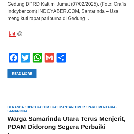
Gedung DPRD Kaltim, Jumat (07/02/2025). (Foto: Grafis
indcyber.com) INDCYABER.COM, Samarinda – Usai
mengikuti rapat paripurna di Gedung …
F
T
W
G
S
a
wi
h
m
h
c
tt
at
ail
ar
READ MORE
e
er
s
e
b
A
o
p
BERANDA
/
DPRD KALTIM
/
KALIMANTAN TIMUR
/
PARLEMENTARIA
/
SAMARINDA
o
p
Warga Samarinda Utara Terus Menjerit,
k
PDAM Didorong Segera Perbaiki