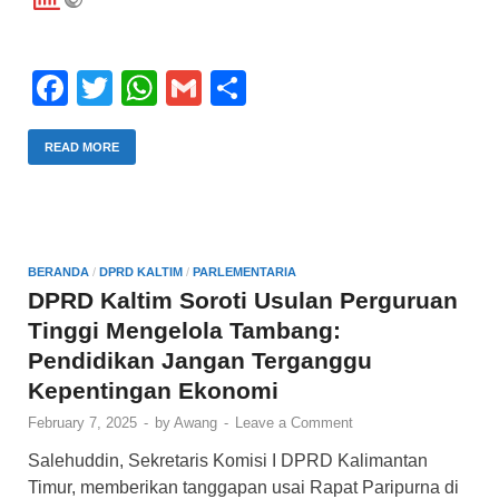
F
T
W
G
S
a
wi
h
m
h
c
tt
at
ail
ar
READ MORE
e
er
s
e
b
A
o
p
BERANDA
/
DPRD KALTIM
/
PARLEMENTARIA
o
p
DPRD Kaltim Soroti Usulan Perguruan
Tinggi Mengelola Tambang:
k
Pendidikan Jangan Terganggu
Kepentingan Ekonomi
February 7, 2025
-
by
Awang
-
Leave a Comment
Salehuddin, Sekretaris Komisi I DPRD Kalimantan
Timur, memberikan tanggapan usai Rapat Paripurna di