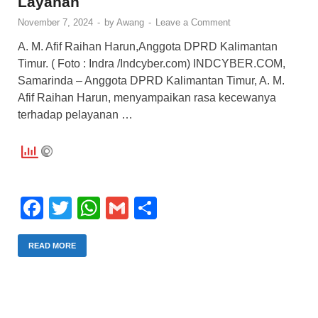
Layanan
November 7, 2024
-
by
Awang
-
Leave a Comment
A. M. Afif Raihan Harun,Anggota DPRD Kalimantan
Timur. ( Foto : Indra /Indcyber.com) INDCYBER.COM,
Samarinda – Anggota DPRD Kalimantan Timur, A. M.
Afif Raihan Harun, menyampaikan rasa kecewanya
terhadap pelayanan …
F
T
W
G
S
a
wi
h
m
h
c
tt
at
ail
ar
READ MORE
e
er
s
e
b
A