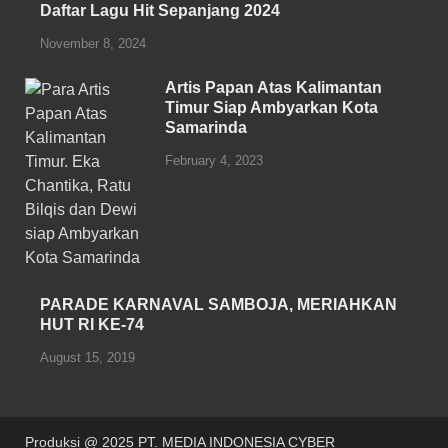
o
p
Daftar Lagu Hit Sepanjang 2024
o
p
November 8, 2024
k
Artis Papan Atas Kalimantan
Timur Siap Ambyarkan Kota
Samarinda
February 4, 2023
PARADE KARNAVAL SAMBOJA, MERIAHKAN
HUT RI KE-74
August 15, 2019
Produksi @ 2025 PT. MEDIA INDONESIA CYBER