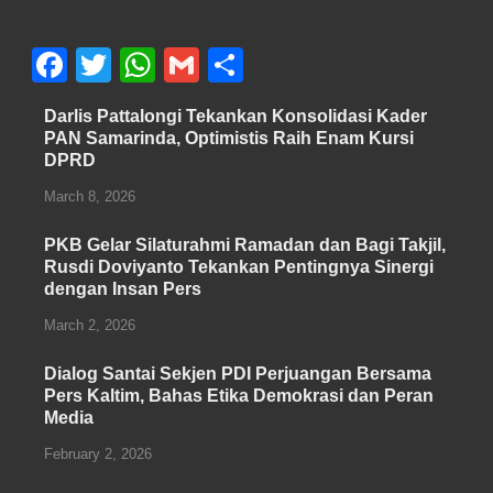
F
T
W
G
S
a
wi
h
m
h
Darlis Pattalongi Tekankan Konsolidasi Kader
c
tt
at
ail
ar
PAN Samarinda, Optimistis Raih Enam Kursi
DPRD
e
er
s
e
b
A
March 8, 2026
o
p
PKB Gelar Silaturahmi Ramadan dan Bagi Takjil,
o
p
Rusdi Doviyanto Tekankan Pentingnya Sinergi
dengan Insan Pers
k
March 2, 2026
Dialog Santai Sekjen PDI Perjuangan Bersama
Pers Kaltim, Bahas Etika Demokrasi dan Peran
Media
February 2, 2026