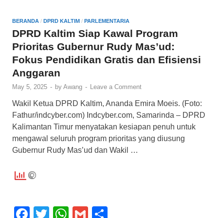
b
A
o
p
BERANDA
/
DPRD KALTIM
/
PARLEMENTARIA
o
p
DPRD Kaltim Siap Kawal Program
Prioritas Gubernur Rudy Mas’ud:
k
Fokus Pendidikan Gratis dan Efisiensi
Anggaran
May 5, 2025
-
by
Awang
-
Leave a Comment
Wakil Ketua DPRD Kaltim, Ananda Emira Moeis. (Foto:
Fathur/indcyber.com) Indcyber.com, Samarinda – DPRD
Kalimantan Timur menyatakan kesiapan penuh untuk
mengawal seluruh program prioritas yang diusung
Gubernur Rudy Mas’ud dan Wakil …
F
T
W
G
S