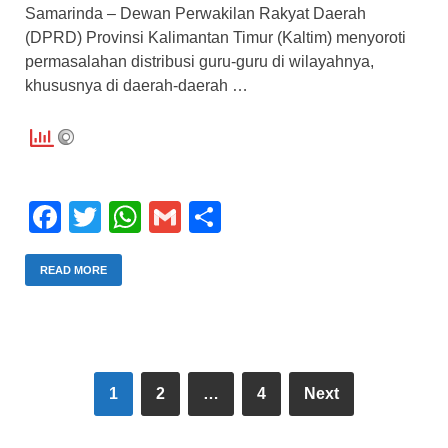
Samarinda – Dewan Perwakilan Rakyat Daerah
(DPRD) Provinsi Kalimantan Timur (Kaltim) menyoroti
permasalahan distribusi guru-guru di wilayahnya,
khususnya di daerah-daerah …
F
T
W
G
S
a
wi
h
m
h
c
tt
at
ail
ar
READ MORE
e
er
s
e
b
A
o
p
1
2
…
4
Next
o
p
k