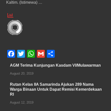
Kaltim. (Istimewa) …
F
T
W
G
S
a
wi
h
m
h
AGM Terima Kunjungan Kasdam VI/Mulawarman
c
tt
at
ail
ar
August 20, 2019
e
er
s
e
b
A
Rutan Kelas IIA Samarinda Ajukan 289 Nama
Warga Binaan Untuk Dapat Remisi Kemerdekaan
o
p
RI
o
p
August 12, 2019
k