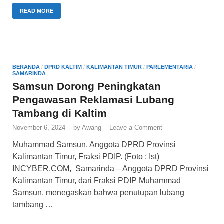
a
wi
h
m
h
c
tt
at
ail
ar
READ MORE
e
er
s
e
b
A
o
p
BERANDA
/
DPRD KALTIM
/
KALIMANTAN TIMUR
/
PARLEMENTARIA
/
SAMARINDA
o
p
Samsun Dorong Peningkatan
k
Pengawasan Reklamasi Lubang
Tambang di Kaltim
November 6, 2024
-
by
Awang
-
Leave a Comment
Muhammad Samsun, Anggota DPRD Provinsi
Kalimantan Timur, Fraksi PDIP. (Foto : Ist)
INCYBER.COM, Samarinda – Anggota DPRD Provinsi
Kalimantan Timur, dari Fraksi PDIP Muhammad
Samsun, menegaskan bahwa penutupan lubang
tambang …