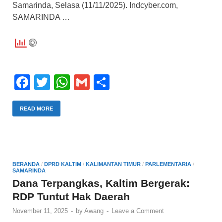
Samarinda, Selasa (11/11/2025). Indcyber.com,
SAMARINDA …
F
T
W
G
S
a
wi
h
m
h
c
tt
at
ail
ar
READ MORE
e
er
s
e
b
A
o
p
BERANDA
/
DPRD KALTIM
/
KALIMANTAN TIMUR
/
PARLEMENTARIA
/
SAMARINDA
o
p
Dana Terpangkas, Kaltim Bergerak:
k
RDP Tuntut Hak Daerah
November 11, 2025
-
by
Awang
-
Leave a Comment