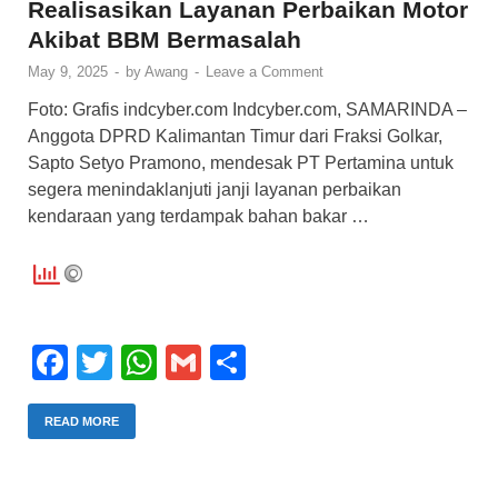
Realisasikan Layanan Perbaikan Motor
k
Akibat BBM Bermasalah
May 9, 2025
-
by
Awang
-
Leave a Comment
Foto: Grafis indcyber.com Indcyber.com, SAMARINDA –
Anggota DPRD Kalimantan Timur dari Fraksi Golkar,
Sapto Setyo Pramono, mendesak PT Pertamina untuk
segera menindaklanjuti janji layanan perbaikan
kendaraan yang terdampak bahan bakar …
F
T
W
G
S
a
wi
h
m
h
c
tt
at
ail
ar
READ MORE
e
er
s
e