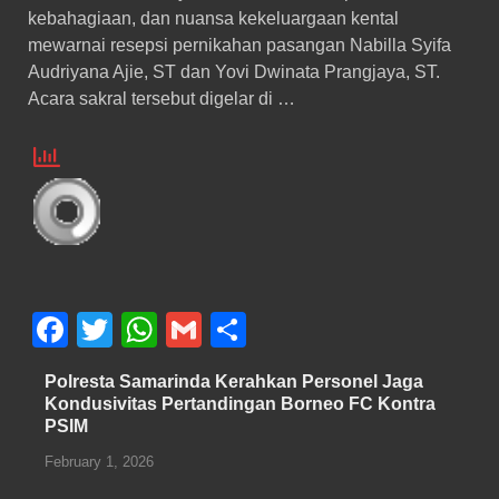
kebahagiaan, dan nuansa kekeluargaan kental
mewarnai resepsi pernikahan pasangan Nabilla Syifa
Audriyana Ajie, ST dan Yovi Dwinata Prangjaya, ST.
Acara sakral tersebut digelar di …
F
T
W
G
S
a
wi
h
m
h
Polresta Samarinda Kerahkan Personel Jaga
c
tt
at
ail
ar
Kondusivitas Pertandingan Borneo FC Kontra
PSIM
e
er
s
e
b
A
February 1, 2026