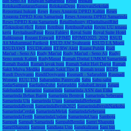
dan Seno Aji
Relawan Samarinda
Religi
relokasi
RelokasiBantaranSungai
RelokasiDepo
RenovasiSekolah
Repormasi hukum
Reses
Reses Anggota DPRD Kaltim
Reses
Anggota DPRD Kota Samarinda
Reses Anggota DPRD Samarinda
Reses DPRD Kota Samarinda
RetailIndustry #DigitalisasiRitel
#Teknologi #IoT
Retret
Retribusi
RetribusiParkir
Revisi UU tenaga
kerja
RevitalisasiPasar
Reza Fahlevi
Royal Suite
Royal Suite Hotel
Balikpapan
Rozani Erawadi
RPJMD
RPJMD2025_2029
RSUD
Aji Muhammad Parikesit
RSUD AW Syahranie
RSUD I.A Moeis
RSUDAWS
RSUDKaltim
RT/RW Aktif
Ruang Publik
Rudi
Mas'ud - Seno Aji
Rudy Mas'ud
Rudy Mas'ud - Seno Aji
Rudy-
Seno untuk Kaltim
RudyMasud
Rumah Digital UMKM Samarinda
Rumah ibadah
Rumah layak huni
Rumah Sakit Haji Darjat
Rumah
Sakit Mulya Medika
Rumah Sakit Tipe B
Rumah terapi
RUPS
Rusdi Doviyanto
RusdiDoviyanto
Rusmadi - Safaruddin
Rusmadi
Wongso
RUU TNI
Sabaruddin Panrecalle
Sabu
Sabu-sabu
SadarSampah
SaefudinZuhri
Safaruddin
SahabatLiterasi
Sajam
Salehuddin
Samarind
Samarinda
Samarinda ASN dan Etika
Samarinda Bebas Banjir
Samarinda Bentrok
Samarinda Seberang
Samarinda Ulu
Samarinda Utara
SamarindaBerbenah
SamarindaBersih
SamarindaBersih2025
SamarindaBersihNarkoba
SamarindaCerdas
SamarindaMelak
SamarindaSeberang
SamarindaTertib
SamarindaUpdate
SamarindaUtara
Samboja
Sampah
Sampah Samarinda
SampahBernilai
Samri Shaputra
SamriShaputra
Samsun
Sandiaga Uno
Sangkulirang
Sani bin