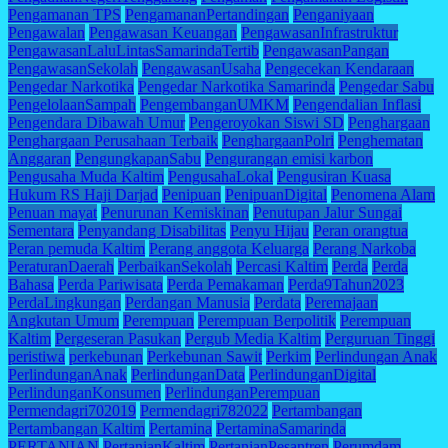
Pengamanan TPS
PengamananPertandingan
Penganiyaan
Pengawalan
Pengawasan Keuangan
PengawasanInfrastruktur
PengawasanLaluLintasSamarindaTertib
PengawasanPangan
PengawasanSekolah
PengawasanUsaha
Pengecekan Kendaraan
Pengedar Narkotika
Pengedar Narkotika Samarinda
Pengedar Sabu
PengelolaanSampah
PengembanganUMKM
Pengendalian Inflasi
Pengendara Dibawah Umur
Pengeroyokan Siswi SD
Penghargaan
Penghargaan Perusahaan Terbaik
PenghargaanPolri
Penghematan
Anggaran
PengungkapanSabu
Pengurangan emisi karbon
Pengusaha Muda Kaltim
PengusahaLokal
Pengusiran Kuasa
Hukum RS Haji Darjad
Penipuan
PenipuanDigital
Penomena Alam
Penuan mayat
Penurunan Kemiskinan
Penutupan Jalur Sungai
Sementara
Penyandang Disabilitas
Penyu Hijau
Peran orangtua
Peran pemuda Kaltim
Perang anggota Keluarga
Perang Narkoba
PeraturanDaerah
PerbaikanSekolah
Percasi Kaltim
Perda
Perda
Bahasa
Perda Pariwisata
Perda Pemakaman
Perda9Tahun2023
PerdaLingkungan
Perdangan Manusia
Perdata
Peremajaan
Angkutan Umum
Perempuan
Perempuan Berpolitik
Perempuan
Kaltim
Pergeseran Pasukan
Pergub Media Kaltim
Perguruan Tinggi
peristiwa
perkebunan
Perkebunan Sawit
Perkim
Perlindungan Anak
PerlindunganAnak
PerlindunganData
PerlindunganDigital
PerlindunganKonsumen
PerlindunganPerempuan
Permendagri702019
Permendagri782022
Pertambangan
Pertambangan Kaltim
Pertamina
PertaminaSamarinda
PERTANIAN
PertanianKaltim
PertanianPesantren
Perumdam