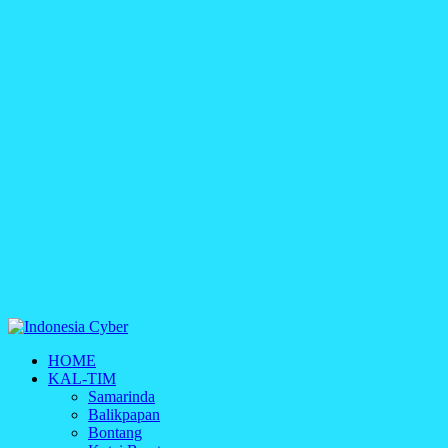
Indonesia Cyber
HOME
Media Cetak, Online & Streaming
KAL-TIM
Samarinda
Balikpapan
Bontang