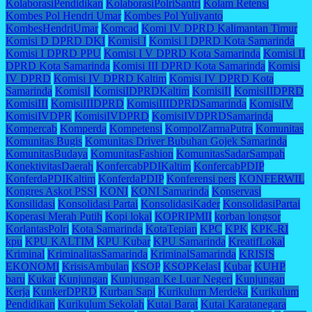
KolaborasiPendidikan
KolaborasiPolriSantri
Kolam Retensi
Kombes Pol Hendri Umar
Kombes Pol Yuliyanto
KombesHendriUmar
Komcad
Komi IV DPRD Kalimantan Timur
Komisi D DPRD DKI
Komisi I
Komisi I DPRD Kota Samarinda
Komisi I DPRD PPU
Komisi I V DPRD Kota Samarinda
Komisi II
DPRD Kota Samarinda
Komisi III DPRD Kota Samarinda
Komisi
IV DPRD
Komisi IV DPRD Kaltim
Komisi IV DPRD Kota
Samarinda
KomisiI
KomisiIDPRDKaltim
KomisiII
KomisiIIDPRD
KomisiIII
KomisiIIIDPRD
KomisiIIIDPRDSamarinda
KomisiIV
KomisiIVDPR
KomisiIVDPRD
KomisiIVDPRDSamarinda
Kompercab
Komperda
Kompetensi
KompolZarmaPutra
Komunitas
Komunitas Bugis
Komunitas Driver Bubuhan Gojek Samarinda
KomunitasBudaya
KomunitasFashion
KomunitasSadarSampah
KonektivitasDaerah
KonfercabPDIKaltim
KonfercabPDIP
KonferdaPDIKaltim
KonferdaPDIP
Konferensi pers
KONFERWIL
Kongres Askot PSSI
KONI
KONI Samarinda
Konservasi
Konsilidasi
Konsolidasi Partai
KonsolidasiKader
KonsolidasiPartai
Koperasi Merah Putih
Kopi lokal
KOPRIPMII
korban longsor
KorlantasPolri
Kota Samarinda
KotaTepian
KPC
KPK
KPK-RI
kpu
KPU KALTIM
KPU Kubar
KPU Samarinda
KreatifLokal
Kriminal
KriminalitasSamarinda
KriminalSamarinda
KRISIS
EKONOMI
KrisisAmbulan
KSOP
KSOPKelasI
Kubar
KUHP
baru
Kukar
Kunjungan
Kunjungan Ke Luar Negeri
Kunjungan
Kerja
KunkerDPRD
Kurban Sapi
Kurikulum Merdeka
Kurikulum
Pendidikan
Kurikulum Sekolah
Kutai Barat
Kutai Karatanegara