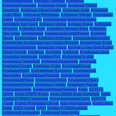
KecerdasanBuatan
Kegiatan Tambang
Kehutanan
KejahatanKonsumen
Kejaksaan Negeri
Kejaksaan Negeri
Samarinda
Kejaksaan Tinggi Kaltim
Kekerasan Anak
Kekerasan
Anak Muda
Kekerasan Perempuan
Kekerasan Seksual
Kekurangan
Doktet
KelangkaanLPG
Kelangsungan lingkungan hidup
Kelompok Tani Sawit
Keluarga Miskin
Keluhan Warga
Kelurahan
Mentawir
Kelurahan Selili
Kelurahan Sempaja Barat
Kelurahan
Tani Aman
Kemanusiaan
KemanusiaanUntukPangan
Kembang
Mapan
Kemenimipas
Kemenko Polhukam
KemenkumhamKaltim
Kementerian Komunikasi dan Digital (Komdig
Kementerian Sosial
KementerianImigrasi
Kenakalan remaja
Kenyah Lepoq Bem Kaltim
Kepala Daerah
kepolisian
Kerajinan
Keributan
Kerukunan warga
Kerusakan kendaraan
Kesbang PoL
Kesbangpol Kaltim
Kesbangpol Samarinda
KesbangpolSamarinda
Kesehatan
Kesehatan Geratis
Kesehatan Gratis
KesehatanDaerah
KesehatanPublik
Kesejahteraan Karyawan
Kesejahteraan
Masyarakat
KesejahteraanPendidik
KeselamatanJalan
KeselamatanPelajar
KeselamatanPublik
KeselamatanSiswa
KeselamatanWarga
Kesetaraan Gender
Ketahanan Pangan
Ketahananpangan
KetahananPanganNasional
Ketua
KETUA
APPSI
Ketua DPRD Kaltim
Ketua DPRD Kota Samarinda
Ketua
Komisi II DPRD Samarinda
KewarganegaraanGanda
KHDTK
Unmul
Kinerja Pemerintah Daerah
Kios Penyeimbang
Kisruh sawit
Kutim
KKN Unmul
KNPI
Kodam VI.Mulawarman
KolaborasiLingkungan
KolaborasiLintasSektor