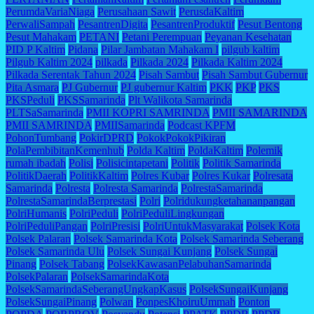
PerumdaVariaNiaga
Perusahaan Sawit
PerusdaKaltim
PerwaliSampah
PesantrenDigita
PesantrenProduktif
Pesut Bentong
Pesut Mahakam
PETANI
Petani Perempuan
Peyanan Kesehatan
PID P Kaltim
Pidana
Pilar Jambatan Mahakam I
pilgub kaltim
Pilgub Kaltim 2024
pilkada
Pilkada 2024
Pilkada Kaltim 2024
Pilkada Serentak Tahun 2024
Pisah Sambut
Pisah Sambut Gubernur
Pita Asmara
PJ Gubernur
PJ gubernur Kaltim
PKK
PKP
PKS
PKSPeduli
PKSSamarinda
Plt Walikota Samarinda
PLTSaSamarinda
PMII KOPRI SAMRINDA
PMII SAMARINDA
PMII SAMRINDA
PMIISamarinda
Podcast KPFM
PohonTumbang
PokirDPRD
PokokPokokPikiran
PolaPembibitanKemenhub
Polda Kaltim
PoldaKaltim
Polemik
rumah ibadah
Polisi
Polisicintapetani
Politik
Politik Samarinda
PolitikDaerah
PolitikKaltim
Polres Kubar
Polres Kukar
Polresata
Samarinda
Polresta
Polresta Samarinda
PolrestaSamarinda
PolrestaSamarindaBerprestasi
Polri
Polridukungketahananpangan
PolriHumanis
PolriPeduli
PolriPeduliLingkungan
PolriPeduliPangan
PolriPresisi
PolriUntukMasyarakat
Polsek Kota
Polsek Palaran
Polsek Samarinda Kota
Polsek Samarinda Seberang
Polsek Samarinda Ulu
Polsek Sungai Kunjang
Polsek Sungai
Pinang
Polsek Tabang
PolsekKawasanPelabuhanSamarinda
PolsekPalaran
PolsekSamarindaKota
PolsekSamarindaSeberangUngkapKasus
PolsekSungaiKunjang
PolsekSungaiPinang
Polwan
PonpesKhoiruUmmah
Ponton