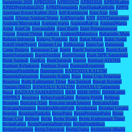
Samarinda 2026
APBD2024
APBD2025
APBD2026
APBDKaltim
APBDPerubahan2025
APBDSamarinda
ApelSiagaKarhutla
APPSI
Apresiasi Kreasi Kaltim 2024
Arif Kurniawan
Arus Aras
Arus
mudik
ASerap Aspirasi Warga
AsliNuryadin
ASN
ASNTransportasi
Aspirasi Masyarakat
Aspirasi warga
AspirasiRakyat
AspirasiWarga
Aspol
AstaCita
Aswanuddin
Atasi Banjir
Atasi Pengangguran
Aturan
Aturan Ormas
Audensi
AudiensiMahasiswa
Baharudin Muin
Bahasa Indonesia
Bahaya Narkoba
Bajir
Bakat Musik
Bakti Sosial
BaktiUntukNegeri
Balapan Liar
Balikpapan
BangAan
Bangunan
Cagar Budaya
Bangunan Liar
Banjir
Banjir Samarinda
BanjirAceh
BanjirSamarinda
BanjirSumbar
BanjirSumut
Bank BPR Samarinda
Bank Sampah
BanKeu
BankSampah
Bansos
Bantuan ATENSI
Bantuan Kebakaran
Bantuan Sosial
BantuanKeuangan
BantuanPendidikan
Bapemperda
BAPENDA KALTIM
BapendaSamarinda
Bappeda Kaltim
Baqa
Batas Usia Penerima
Beasiswa
Batik Kalimantan Timur
Bau Sampah
Bawah Kendali
Operasi (BKO)
BAWASLU KALTIM
BAWASLU Samarinda
Bazar
BAZNAS SAMARINDA
BBM
BBM SPBU
BBMKaltim
BBPPKS
Beasiswa
BebasAsapKaltim
Belanja Publik
Belimau
Benanga
Bencana Alam
Bencana tanah longsor
BencanaAlam
BencanaSumatera
BenderaMerahPutih
Bendungan
Bengkel Geratis
Bepelas
BerantasNarkoba
BerasPalsu
BerasPremiumPalsu
Berau
Berau Coal
Berbagi
Berita
Berita Hoaks
Berita Kalimantan Timur
BeritaKaltim
BeritaNasionalIndcyber
BeritaPendidikan
BeritaSamarinda
BeritaTeknologi
BeritaUtama
Berlindung dibalik