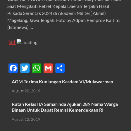
Saat Mengikuti Retret Kepala Daerah Terpilih Hasil
Pilkada Serantak 2024 di Akademi Militer( Akmil)
Magelang, Jawa Tengah. Foto by Adpim Pemprov Kaltim.
(Istimewa) …
F
T
W
G
S
ac
w
h
m
h
AGM Terima Kunjungan Kasdam VI/Mulawarman
e
itt
at
ail
ar
August 20, 2019
b
er
s
e
o
A
Rutan Kelas IIA Samarinda Ajukan 289 Nama Warga
Binaan Untuk Dapat Remisi Kemerdekaan RI
o
p
August 12, 2019
k
p