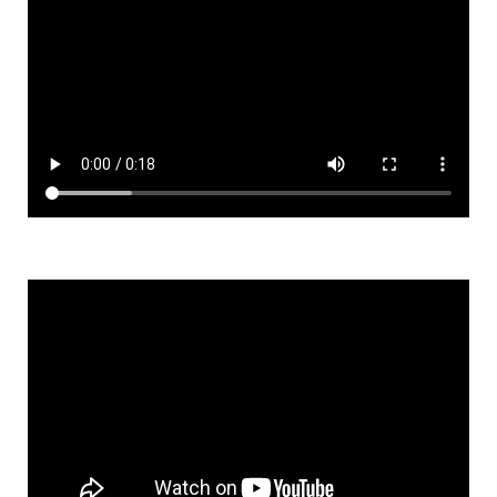
o
p
k
p