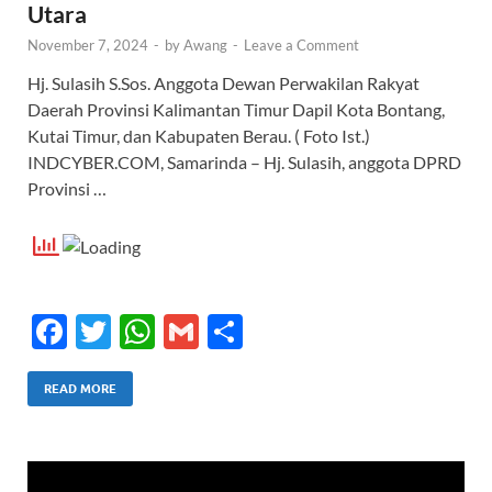
Utara
November 7, 2024
-
by
Awang
-
Leave a Comment
Hj. Sulasih S.Sos. Anggota Dewan Perwakilan Rakyat
Daerah Provinsi Kalimantan Timur Dapil Kota Bontang,
Kutai Timur, dan Kabupaten Berau. ( Foto Ist.)
INDCYBER.COM, Samarinda – Hj. Sulasih, anggota DPRD
Provinsi …
F
T
W
G
S
ac
w
h
m
h
e
itt
at
ail
ar
READ MORE
b
er
s
e
o
A