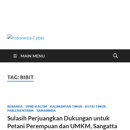
Indonesia
Media Cetak, Online & Streaming
Cyber
MAIN MENU
TAG:
BIBIT
BERANDA
/
DPRD KALTIM
/
KALIMANTAN TIMUR
/
KUTAI TIMUR
/
PARLEMENTARIA
/
SAMARINDA
Sulasih Perjuangkan Dukungan untuk
Petani Perempuan dan UMKM, Sangatta