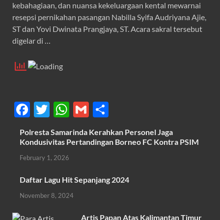
kebahagiaan, dan nuansa kekeluargaan kental mewarnai
resepsi pernikahan pasangan Nabilla Syifa Audriyana Ajie,
ST dan Yovi Dwinata Prangjaya, ST. Acara sakral tersebut
digelar di …
F
T
W
G
S
ac
w
h
m
h
Polresta Samarinda Kerahkan Personel Jaga
e
itt
at
ail
ar
Kondusivitas Pertandingan Borneo FC Kontra PSIM
b
er
s
e
February 1, 2026
o
A
Daftar Lagu Hit Sepanjang 2024
o
p
November 8, 2024
k
p
Artis Papan Atas Kalimantan Timur