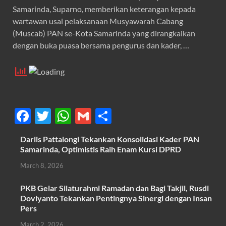
Samarinda, Suparno, memberikan keterangan kepada
wartawan usai pelaksanaan Musyawarah Cabang
(Muscab) PAN se-Kota Samarinda yang dirangkaikan
dengan buka puasa bersama pengurus dan kader, …
F
T
W
G
S
ac
w
h
m
h
Darlis Pattalongi Tekankan Konsolidasi Kader PAN
e
itt
at
ail
ar
Samarinda, Optimistis Raih Enam Kursi DPRD
b
er
s
e
March 8, 2026
o
A
PKB Gelar Silaturahmi Ramadan dan Bagi Takjil, Rusdi
o
p
Doviyanto Tekankan Pentingnya Sinergi dengan Insan
k
p
Pers
March 2, 2026