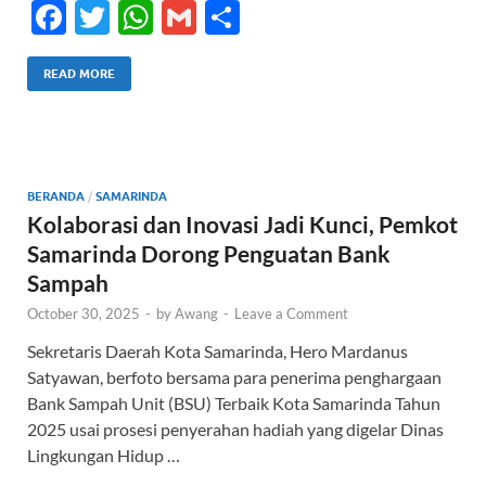
F
T
W
G
S
ac
w
h
m
h
e
itt
at
ail
ar
READ MORE
b
er
s
e
o
A
o
p
BERANDA
/
SAMARINDA
k
p
Kolaborasi dan Inovasi Jadi Kunci, Pemkot
Samarinda Dorong Penguatan Bank
Sampah
October 30, 2025
-
by
Awang
-
Leave a Comment
Sekretaris Daerah Kota Samarinda, Hero Mardanus
Satyawan, berfoto bersama para penerima penghargaan
Bank Sampah Unit (BSU) Terbaik Kota Samarinda Tahun
2025 usai prosesi penyerahan hadiah yang digelar Dinas
Lingkungan Hidup …