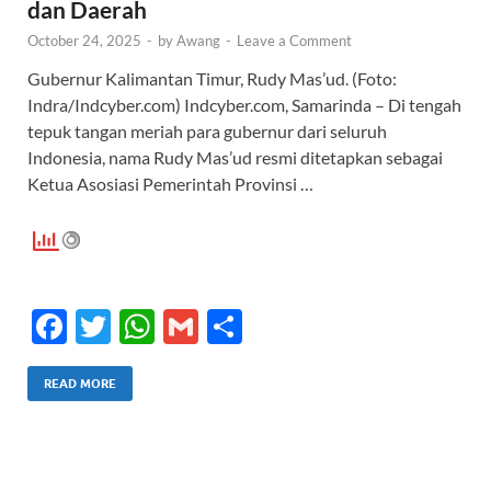
dan Daerah
October 24, 2025
-
by
Awang
-
Leave a Comment
Gubernur Kalimantan Timur, Rudy Mas’ud. (Foto:
Indra/Indcyber.com) Indcyber.com, Samarinda – Di tengah
tepuk tangan meriah para gubernur dari seluruh
Indonesia, nama Rudy Mas’ud resmi ditetapkan sebagai
Ketua Asosiasi Pemerintah Provinsi …
F
T
W
G
S
ac
w
h
m
h
e
itt
at
ail
ar
READ MORE
b
er
s
e
o
A