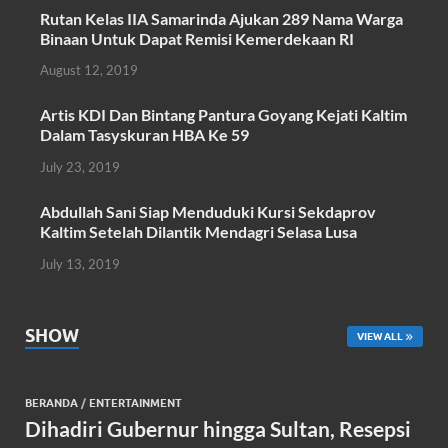
o
A
Rutan Kelas IIA Samarinda Ajukan 289 Nama Warga
Binaan Untuk Dapat Remisi Kemerdekaan RI
o
p
August 12, 2019
k
p
Artis KDI Dan Bintang Pantura Goyang Kejati Kaltim
Dalam Tasyskuran HBA Ke 59
July 23, 2019
Abdullah Sani Siap Menduduki Kursi Sekdaprov
Kaltim Setelah Dilantik Mendagri Selasa Lusa
July 13, 2019
SHOW
VIEW ALL
BERANDA
/
ENTERTAINMENT
Dihadiri Gubernur hingga Sultan, Resepsi