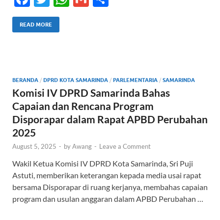
ac
w
h
m
h
e
itt
at
ail
ar
READ MORE
b
er
s
e
o
A
o
p
BERANDA
/
DPRD KOTA SAMARINDA
/
PARLEMENTARIA
/
SAMARINDA
k
p
Komisi IV DPRD Samarinda Bahas
Capaian dan Rencana Program
Disporapar dalam Rapat APBD Perubahan
2025
August 5, 2025
-
by
Awang
-
Leave a Comment
Wakil Ketua Komisi IV DPRD Kota Samarinda, Sri Puji
Astuti, memberikan keterangan kepada media usai rapat
bersama Disporapar di ruang kerjanya, membahas capaian
program dan usulan anggaran dalam APBD Perubahan …