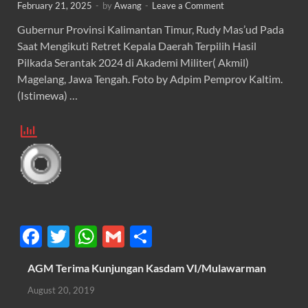
February 21, 2025
-
by
Awang
-
Leave a Comment
Gubernur Provinsi Kalimantan Timur, Rudy Mas’ud Pada
Saat Mengikuti Retret Kepala Daerah Terpilih Hasil
Pilkada Serantak 2024 di Akademi Militer( Akmil)
Magelang, Jawa Tengah. Foto by Adpim Pemprov Kaltim.
(Istimewa) …
F
T
W
G
S
ac
w
h
m
h
AGM Terima Kunjungan Kasdam VI/Mulawarman
e
itt
at
ail
ar
August 20, 2019
b
er
s
e