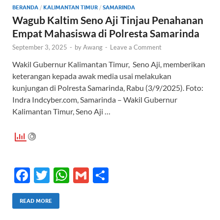
o
p
BERANDA
/
KALIMANTAN TIMUR
/
SAMARINDA
k
p
Wagub Kaltim Seno Aji Tinjau Penahanan
Empat Mahasiswa di Polresta Samarinda
September 3, 2025
-
by
Awang
-
Leave a Comment
Wakil Gubernur Kalimantan Timur, Seno Aji, memberikan
keterangan kepada awak media usai melakukan
kunjungan di Polresta Samarinda, Rabu (3/9/2025). Foto:
Indra Indcyber.com, Samarinda – Wakil Gubernur
Kalimantan Timur, Seno Aji …
F
T
W
G
S
ac
w
h
m
h
e
itt
at
ail
ar
READ MORE