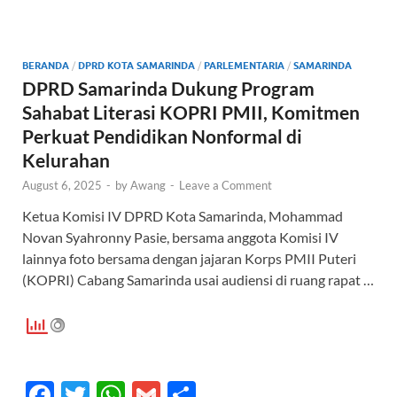
b
er
s
e
o
A
o
p
BERANDA
/
DPRD KOTA SAMARINDA
/
PARLEMENTARIA
/
SAMARINDA
k
p
DPRD Samarinda Dukung Program
Sahabat Literasi KOPRI PMII, Komitmen
Perkuat Pendidikan Nonformal di
Kelurahan
August 6, 2025
-
by
Awang
-
Leave a Comment
Ketua Komisi IV DPRD Kota Samarinda, Mohammad
Novan Syahronny Pasie, bersama anggota Komisi IV
lainnya foto bersama dengan jajaran Korps PMII Puteri
(KOPRI) Cabang Samarinda usai audiensi di ruang rapat …
F
T
W
G
S