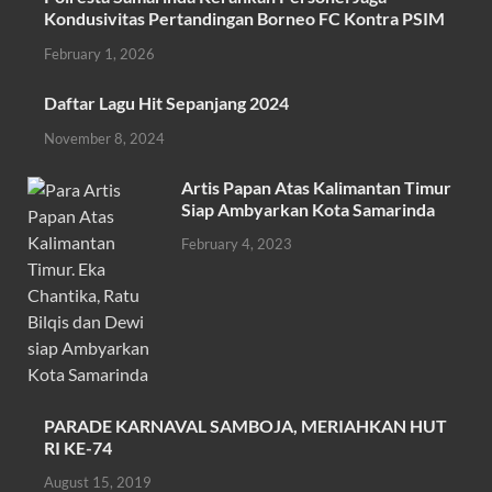
e
itt
at
ail
ar
Kondusivitas Pertandingan Borneo FC Kontra PSIM
b
er
s
e
February 1, 2026
o
A
Daftar Lagu Hit Sepanjang 2024
o
p
November 8, 2024
k
p
Artis Papan Atas Kalimantan Timur
Siap Ambyarkan Kota Samarinda
February 4, 2023
PARADE KARNAVAL SAMBOJA, MERIAHKAN HUT
RI KE-74
August 15, 2019