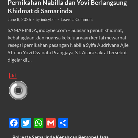
Pernikahan Nabilla dan Yovi Berlangsung
Khidmat di Samarinda
June 8, 2026
-
by
indcyber
-
Leave a Comment
SAMARINDA, indcyber.com – Suasana penuh khidmat,
kebahagiaan, dan nuansa kekeluargaan kental mewarnai
resepsi pernikahan pasangan Nabilla Syifa Audriyana Ajie,
ST dan Yovi Dwinata Prangjaya, ST. Acara sakral tersebut
digelar di …
F
T
W
G
S
ac
w
h
m
h
Polresta Samarinda Kerahkan Personel Jaga