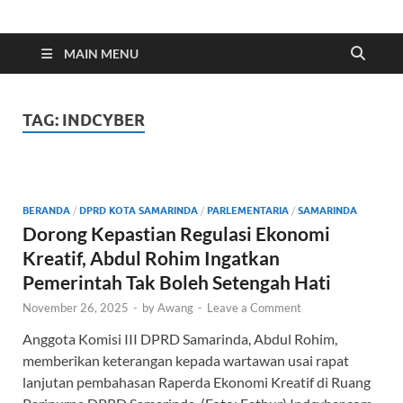
Indonesia Cyber
Media Cetak, Online & Streaming
MAIN MENU
TAG:
INDCYBER
BERANDA
/
DPRD KOTA SAMARINDA
/
PARLEMENTARIA
/
SAMARINDA
Dorong Kepastian Regulasi Ekonomi
Kreatif, Abdul Rohim Ingatkan
Pemerintah Tak Boleh Setengah Hati
November 26, 2025
-
by
Awang
-
Leave a Comment
Anggota Komisi III DPRD Samarinda, Abdul Rohim,
memberikan keterangan kepada wartawan usai rapat
lanjutan pembahasan Raperda Ekonomi Kreatif di Ruang