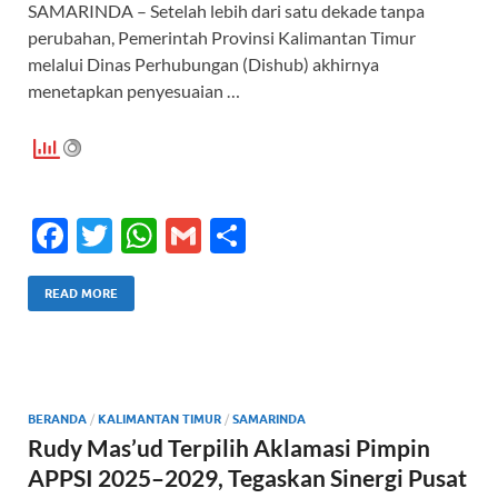
SAMARINDA – Setelah lebih dari satu dekade tanpa
perubahan, Pemerintah Provinsi Kalimantan Timur
melalui Dinas Perhubungan (Dishub) akhirnya
menetapkan penyesuaian …
F
T
W
G
S
ac
w
h
m
h
e
itt
at
ail
ar
READ MORE
b
er
s
e
o
A
o
p
BERANDA
/
KALIMANTAN TIMUR
/
SAMARINDA
k
p
Rudy Mas’ud Terpilih Aklamasi Pimpin
APPSI 2025–2029, Tegaskan Sinergi Pusat