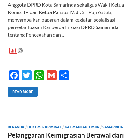
Anggota DPRD Kota Samarinda sekaligus Wakil Ketua
Komisi IV dan Ketua Pansus IV, dr. Sri Puji Astuti,
menyampaikan paparan dalam kegiatan sosialisasi
penyebarluasan Ranperda Inisiasi DPRD Samarinda
tentang Pencegahan dan …
F
T
W
G
S
ac
w
h
m
h
e
itt
at
ail
ar
READ MORE
b
er
s
e
o
A
o
p
BERANDA
/
HUKUM & KRIMINAL
/
KALIMANTAN TIMUR
/
SAMARINDA
k
p
Pelanggaran Keimigrasian Berawal dari