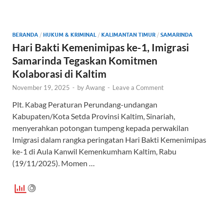
b
er
s
e
o
A
o
p
BERANDA
/
HUKUM & KRIMINAL
/
KALIMANTAN TIMUR
/
SAMARINDA
k
p
Hari Bakti Kemenimipas ke-1, Imigrasi
Samarinda Tegaskan Komitmen
Kolaborasi di Kaltim
November 19, 2025
-
by
Awang
-
Leave a Comment
Plt. Kabag Peraturan Perundang-undangan
Kabupaten/Kota Setda Provinsi Kaltim, Sinariah,
menyerahkan potongan tumpeng kepada perwakilan
Imigrasi dalam rangka peringatan Hari Bakti Kemenimipas
ke-1 di Aula Kanwil Kemenkumham Kaltim, Rabu
(19/11/2025). Momen …