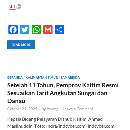
F
T
W
G
S
ac
w
h
m
h
e
itt
at
ail
ar
READ MORE
b
er
s
e
o
A
o
p
BERANDA
/
KALIMANTAN TIMUR
/
SAMARINDA
k
p
Setelah 11 Tahun, Pemprov Kaltim Resmi
Sesuaikan Tarif Angkutan Sungai dan
Danau
October 24, 2025
-
by
Awang
-
Leave a Comment
Kepala Bidang Pelayaran Dishub Kaltim, Ahmad
Maslihuddin (Foto: Indra/Indcyber.com) Indcyber.com,