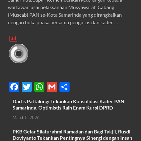
wartawan usai pelaksanaan Musyawarah Cabang
(Muscab) PAN se-Kota Samarinda yang dirangkaikan
dengan buka puasa bersama pengurus dan kader, …
F
T
W
G
S
ac
w
h
m
h
Darlis Pattalongi Tekankan Konsolidasi Kader PAN
e
itt
at
ail
ar
Samarinda, Optimistis Raih Enam Kursi DPRD
b
er
s
e
March 8, 2026
o
A
PKB Gelar Silaturahmi Ramadan dan Bagi Takjil, Rusdi
o
p
Doviyanto Tekankan Pentingnya Sinergi dengan Insan