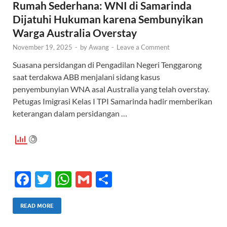
Rumah Sederhana: WNI di Samarinda
Dijatuhi Hukuman karena Sembunyikan
Warga Australia Overstay
November 19, 2025
-
by
Awang
-
Leave a Comment
Suasana persidangan di Pengadilan Negeri Tenggarong
saat terdakwa ABB menjalani sidang kasus
penyembunyian WNA asal Australia yang telah overstay.
Petugas Imigrasi Kelas I TPI Samarinda hadir memberikan
keterangan dalam persidangan …
F
T
W
G
S
ac
w
h
m
h
e
itt
at
ail
ar
READ MORE