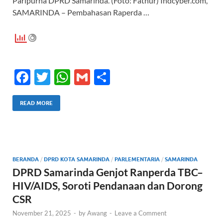
Paripurna DPRD Samarinda. (Foto: Fathur) Indcyber.com,
SAMARINDA – Pembahasan Raperda …
F
T
W
G
S
ac
w
h
m
h
e
itt
at
ail
ar
READ MORE
b
er
s
e
o
A
o
p
BERANDA
/
DPRD KOTA SAMARINDA
/
PARLEMENTARIA
/
SAMARINDA
k
p
DPRD Samarinda Genjot Ranperda TBC–
HIV/AIDS, Soroti Pendanaan dan Dorong
CSR
November 21, 2025
-
by
Awang
-
Leave a Comment