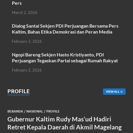
k
p
Pers
March 2, 2026
Dialog Santai Sekjen PDI Perjuangan Bersama Pers
Kaltim, Bahas Etika Demokrasi dan Peran Media
February 2, 2026
Ngopi Bareng Sekjen Hasto Kristiyanto, PDI
Perjuangan Tegaskan Partai sebagai Rumah Rakyat
February 2, 2026
PROFILE
VIEW ALL
BERANDA
/
NASIONAL
/
PROFILE
Gubernur Kaltim Rudy Mas’ud Hadiri
Retret Kepala Daerah di Akmil Magelang