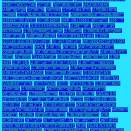
ManajemenMedia
Mandiri
Mandiri Pangan
MAndriansya
Marangkayu
Marantua
Maratua
Masalah Ormas
Masjid Nurul
Inayaat
Masjid Shirothol Mustaqiem
Masyarakat Sulawesi Selatan
MasyarakatPesisir
Maulid Nabi
Maulid Nabi Muhammad
Mediasi
MelawanArus
MEMBACA BUKU
Mengamuk
Mengurangi
kemacetan
Menjaga Lingkungan
Mentawir
Menteri Kebudayaan
Merah-putih
MerawatPertiwi
Meriahnya HUT RI
Mewah
PejabatInstruksi Mendagri
Minyak Goreng
Minyak Goreng Mahal
MitigasiBencana
MMP
Modena
Modern
Mohammad Novan
Syahronny Pasie
MohammadNovanSyahronnyPasie
MohmadYasin
Moral
Motivasi
MTQ Kaltim
Muara Berau
muara muntai
Muay
Thai
Mugirejo
Muhammad Andriansyah
Muhammad Novan
Syahroni Pasie
Muhammad Samsun
MuhammadAndriansyah
MUHAMMADIYAH
MuhammadSamsun
MUKTAMAR
MulawarmanChampionship2025
MunasAPPSI2025
Musda VI
PAN Samarinda
MusdaPAN
Musik
Musisi Muda
Muslimat NU
Muslimin
Musrembang
Musrembang 2025
Musrenbang
NajwaShihab
Nansen Yahuda
Narkoba
Narkotika
NASDEM
Nasionalisme
Natal dan Tahun Baru
Nataru
NelayanSamboja
Netralitas
Night Race
NilaiKebangsaan
Noah Maratua Resort
NomorModusNoMore
NovanPasie
NovanSyahronnyPasie
Novarita
Nu mart
Nurhadi
Nurhadi Saputra
Nurhayati Usman
Ojol
OjolBerlian
Olahraga
OlahragaKaltim
Omnichannel
OnePiece
Ooredoo Hutchison (Indosat atau IOH)
OPD
OPD KALTIM
Operasi Mantap Praja
Operasi Pekat Mahakam
OperasiGabungan