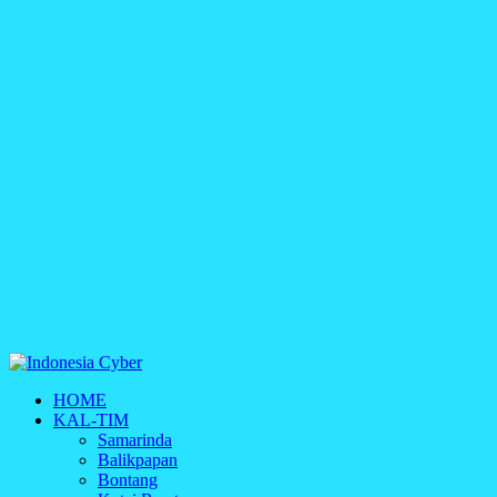
Indonesia Cyber
HOME
Media Cetak, Online & Streaming
KAL-TIM
Samarinda
Balikpapan
Bontang