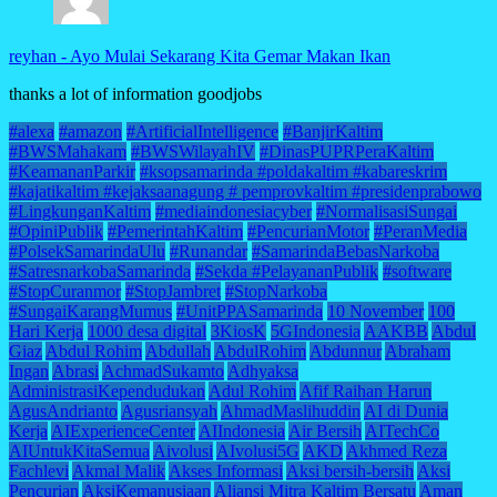
reyhan
-
Ayo Mulai Sekarang Kita Gemar Makan Ikan
thanks a lot of information goodjobs
#alexa
#amazon
#ArtificialIntelligence
#BanjirKaltim
#BWSMahakam
#BWSWilayahIV
#DinasPUPRPeraKaltim
#KeamananParkir
#ksopsamarinda #poldakaltim #kabareskrim
#kajatikaltim #kejaksaanagung # pemprovkaltim #presidenprabowo
#LingkunganKaltim
#mediaindonesiacyber
#NormalisasiSungai
#OpiniPublik
#PemerintahKaltim
#PencurianMotor
#PeranMedia
#PolsekSamarindaUlu
#Runandar
#SamarindaBebasNarkoba
#SatresnarkobaSamarinda
#Sekda #PelayananPublik
#software
#StopCuranmor
#StopJambret
#StopNarkoba
#SungaiKarangMumus
#UnitPPASamarinda
10 November
100
Hari Kerja
1000 desa digital
3KiosK
5GIndonesia
AAKBB
Abdul
Giaz
Abdul Rohim
Abdullah
AbdulRohim
Abdunnur
Abraham
Ingan
Abrasi
AchmadSukamto
Adhyaksa
AdministrasiKependudukan
Adul Rohim
Afif Raihan Harun
AgusAndrianto
Agusriansyah
AhmadMaslihuddin
AI di Dunia
Kerja
AIExperienceCenter
AIIndonesia
Air Bersih
AITechCo
AIUntukKitaSemua
Aivolusi
AIvolusi5G
AKD
Akhmed Reza
Fachlevi
Akmal Malik
Akses Informasi
Aksi bersih-bersih
Aksi
Pencurian
AksiKemanusiaan
Aliansi Mitra Kaltim Bersatu
Aman