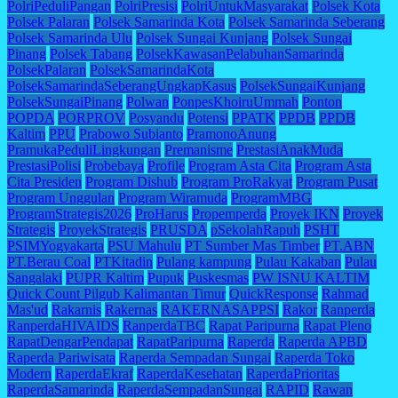
PolriPeduliPangan
PolriPresisi
PolriUntukMasyarakat
Polsek Kota
Polsek Palaran
Polsek Samarinda Kota
Polsek Samarinda Seberang
Polsek Samarinda Ulu
Polsek Sungai Kunjang
Polsek Sungai
Pinang
Polsek Tabang
PolsekKawasanPelabuhanSamarinda
PolsekPalaran
PolsekSamarindaKota
PolsekSamarindaSeberangUngkapKasus
PolsekSungaiKunjang
PolsekSungaiPinang
Polwan
PonpesKhoiruUmmah
Ponton
POPDA
PORPROV
Posyandu
Potensi
PPATK
PPDB
PPDB
Kaltim
PPU
Prabowo Subianto
PramonoAnung
PramukaPeduliLingkungan
Premanisme
PrestasiAnakMuda
PrestasiPolisi
Probebaya
Profile
Program Asta Cita
Program Asta
Cita Presiden
Program Dishub
Program ProRakyat
Program Pusat
Program Unggulan
Program Wiramuda
ProgramMBG
ProgramStrategis2026
ProHarus
Propemperda
Proyek IKN
Proyek
Strategis
ProyekStrategis
PRUSDA
pSekolahRapuh
PSHT
PSIMYogyakarta
PSU Mahulu
PT Sumber Mas Timber
PT.ABN
PT.Berau Coal
PTKitadin
Pulang kampung
Pulau Kakaban
Pulau
Sangalaki
PUPR Kaltim
Pupuk
Puskesmas
PW ISNU KALTIM
Quick Count Pilgub Kalimantan Timur
QuickResponse
Rahmad
Mas'ud
Rakarnis
Rakernas
RAKERNASAPPSI
Rakor
Ranperda
RanperdaHIVAIDS
RanperdaTBC
Rapat Paripurna
Rapat Pleno
RapatDengarPendapat
RapatParipurna
Raperda
Raperda APBD
Raperda Pariwisata
Raperda Sempadan Sungai
Raperda Toko
Modern
RaperdaEkraf
RaperdaKesehatan
RaperdaPrioritas
RaperdaSamarinda
RaperdaSempadanSungai
RAPID
Rawan