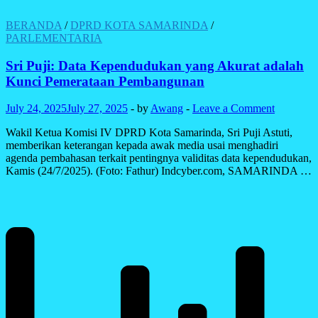
BERANDA
/
DPRD KOTA SAMARINDA
/
PARLEMENTARIA
Sri Puji: Data Kependudukan yang Akurat adalah
Kunci Pemerataan Pembangunan
July 24, 2025
July 27, 2025
-
by
Awang
-
Leave a Comment
Wakil Ketua Komisi IV DPRD Kota Samarinda, Sri Puji Astuti,
memberikan keterangan kepada awak media usai menghadiri
agenda pembahasan terkait pentingnya validitas data kependudukan,
Kamis (24/7/2025). (Foto: Fathur) Indcyber.com, SAMARINDA …