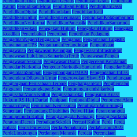
Pendidikan Anak
Pendidikan Geratis
Pendidikan Gratis
Pendidikan
Kaltim
Pendidikan Moral
Pendidikan Politik
PendidikanDasar
PendidikanDigital
PendidikanIslam
PendidikanKalti
PendidikanKaltim
PendidikanKedinasan
PendidikanKotaSamarinda
PendidikanNonformal
PendidikanPancasila
PendidikanSamarinda
PendidikanVokasi
Penegakan Hukum
PenegakanHukum
Peneggak
Keadilan
Penembakan
Penertiban
Penertiban Pedagang
PengadilanNegeriTenggarong
Pengaman
Pengamanan Logistik
Pengamanan TPS
PengamananPertandingan
Penganiyaan
Pengawalan
Pengawasan Keuangan
PengawasanInfrastruktur
PengawasanLaluLintasSamarindaTertib
PengawasanPangan
PengawasanSekolah
PengawasanUsaha
Pengecekan Kendaraan
Pengedar Narkotika
Pengedar Narkotika Samarinda
Pengedar Sabu
PengelolaanSampah
PengembanganUMKM
Pengendalian Inflasi
Pengendara Dibawah Umur
Pengeroyokan Siswi SD
Penghargaan
Penghargaan Perusahaan Terbaik
PenghargaanPolri
Penghematan
Anggaran
PengungkapanSabu
Pengurangan emisi karbon
Pengusaha Muda Kaltim
PengusahaLokal
Pengusiran Kuasa
Hukum RS Haji Darjad
Penipuan
PenipuanDigital
Penomena Alam
Penuan mayat
Penurunan Kemiskinan
Penutupan Jalur Sungai
Sementara
Penyandang Disabilitas
Penyu Hijau
Peran orangtua
Peran pemuda Kaltim
Perang anggota Keluarga
Perang Narkoba
PeraturanDaerah
PerbaikanSekolah
Percasi Kaltim
Perda
Perda
Bahasa
Perda Pariwisata
Perda Pemakaman
Perda9Tahun2023
PerdaLingkungan
Perdangan Manusia
Perdata
Peremajaan