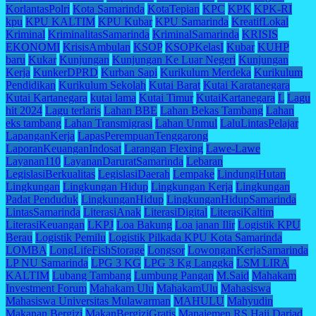
KorlantasPolri
Kota Samarinda
KotaTepian
KPC
KPK
KPK-RI
kpu
KPU KALTIM
KPU Kubar
KPU Samarinda
KreatifLokal
Kriminal
KriminalitasSamarinda
KriminalSamarinda
KRISIS
EKONOMI
KrisisAmbulan
KSOP
KSOPKelasI
Kubar
KUHP
baru
Kukar
Kunjungan
Kunjungan Ke Luar Negeri
Kunjungan
Kerja
KunkerDPRD
Kurban Sapi
Kurikulum Merdeka
Kurikulum
Pendidikan
Kurikulum Sekolah
Kutai Barat
Kutai Karatanegara
Kutai Kartanegara
kutai lama
Kutai Timur
KutaiKartanegara
L
Lagu
hit 2024
Lagu terlaris
Lahan BBE
Lahan Bekas Tambang
Lahan
eks tambang
Lahan Transmigrasi
Lahan Unmul
LaluLintasPelajar
LapanganKerja
LapasPerempuanTenggarong
LaporanKeuanganIndosat
Larangan Flexing
Lawe-Lawe
Layanan110
LayananDaruratSamarinda
Lebaran
LegislasiBerkualitas
LegislasiDaerah
Lempake
LindungiHutan
Lingkungan
Lingkungan Hidup
Lingkungan Kerja
Lingkungan
Padat Penduduk
LingkunganHidup
LingkunganHidupSamarinda
LintasSamarinda
LiterasiAnak
LiterasiDigital
LiterasiKaltim
LiterasiKeuangan
LKPJ
Loa Bakung
Loa janan Ilir
Logistik KPU
Berau
Logistik Pemilu
Logistik Pilkada KPU Kota Samarinda
LOMBA
LongLifeFishStorage
Longsor
LowonganKerjaSamarinda
LP NU Samarinda
LPG 3 KG
LPG 3 Kg Langgka
LSM LIRA
KALTIM
Lubang Tambang
Lumbung Pangan
M.Said
Mahakam
Investment Forum
Mahakam Ulu
MahakamUlu
Mahasiswa
Mahasiswa Universitas Mulawarman
MAHULU
Mahyudin
Makanan Bergizi
MakanBergiziGratis
Manajemen RS Haji Darjad