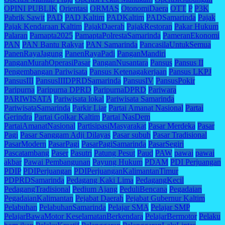
OPINI PUBLIK
Orientasi
ORMAS
OtonomiDaera
OTT
P
P3K
Pabrik Sawit
PAD
PAD Kaltim
PADKaltim
PADSamarinda
Pajak
Pajak Kendaraan Kaltim
PajakDaerah
PajakRestoran
Pakar Hukum
Palaran
Pamapta2025
PamaptaPolrestaSamarinda
PameranEkonomi
PAN
PAN Bantu Rakyat
PAN Samarinda
PancasilaUntukSemua
PanenRayaJagung
PanenRayaPadi
PanganMandiri
PanganMurahOperasiPasar
PanganNusantara
Pansus
Pansus II
Pengembangan Pariwisata
Pansus Ketenagakerjaan
Pansus LKPJ
PansusIII
PansusIIIDPRDSamarinda
PansusIV
PansusPokir
Paripurna
Paripurna DPRD
ParipurnaDPRD
Pariwara
PARIWISATA
Pariwisata lokal
Pariwisata Samarinda
PariwisataSamarinda
Parkir Liar
Partai Amanat Nasional
Partai
Gerindra
Partai Golkar Kaltim
Partai NasDem
PartaiAmanatNasional
PartisipasiMasyarakat
Pasar Merdeka
Pasar
Pagi
Pasar Sanggam Adji Dilayas
Pasar subuh
Pasar Tradisional
PasarModern
PasarPagi
PasarPagiSamarinda
PasarSegiri
Pascatambang
Paser
Pasutri
Patung Pesut
Paud
PAW
pawai
pawai
akbar
Pawai Pembangunan
Payung Hukum
PDAM
PDI Perjuangan
PDIP
PDIPerjuangan
PDIPerjuanganKalimantanTimur
PDPRDSamarinda
Pedagang Kaki Lima
PedagangKecil
PedagangTradisional
Pedium Ajang
PeduliBencana
Pegadaian
PegadaianKalimantan
Pejabat Daerah
Pejabat Gubernur Kaltim
Pelabuhan
PelabuhanSamarinda
Pelajar SMA
Pelajar SMP
PelajarBawaMotor KeselamatanBerkendara
PelajarBermotor
Pelaku