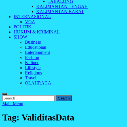
TABALONG
KALIMANTAN TENGAH
KALIMANTAN BARAT
INTERNASIONAL
VOA
POLITIK
HUKUM & KRIMINAL
SHOW
Business
Educational
Entertainment
Fashion
Kuliner
Lifestyle
Religious
Travel
OLAHRAGA
Search
for:
Main Menu
Tag:
ValiditasData