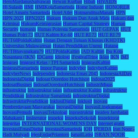
HeroMardanusSatyawan
Hewan Kurban
Hibah
HIVAIDS
Hj.Sulasih
HMI
HMIKotaSamarinda
Home Industri
HONORER
Hotel Amaris Samarinda
Hotel Atlet
HotmarulituaManalu
HPN
HPN 2025
HPN2025
Hukum
Hukum Dan Anak Mida
Hukum dan
Kriminal
HukumKeimigrasian
Human Capital Strategy
Human
Security
humanis
Humas Polresta Samarinda
HUT GEPAK
HUT
Humas Polri 73
HUT Kaltim Ke-68
HUT RI 73
HUT RI 79
HUT68PoldaKaltim
Hutan Dengan Tujuan Khusus (KHDTK)
Universitas Mulawarman
Hutan Pendidikan Unmul
Hutang
HUTBhayangkara79
HUTPoldaKaltim
IAD Kaltim
Ibu Kota
Nusantara (IKN)
IDCamp
Idiologi
iFestivalTring
Iklan
IKN
IM3
Imigrasi
Imigrasi Kelas | TPI Samarinda
ImigrasiKaltim
ImigrasiSamarinda
Impor Pangan
Indcyber
IndcyberKaltim
IndcyberNews
Independen
Indonesia Emas 2045
IndonesiaAIDay
IndonesiaDigital
Indosat Ooredoo Hutchison
Indosat2025
IndosatBusines
IndosatOoredooHutchison
IndustriMigas
infrastruktur
Infrastruktur jalan
Infrastruktur Kaltim
Infrastruktur
Pendidikan
Infrastruktur Samarinda
infrastrukturDigital
InfrastrukturPendidikan
InklusiDigital
Inklusif
Inovasi
Pemberdayaan Masyarakat
InovasiDigital
InovasiLingkungan
InovasiPemuda
InovasiTeknologi
Inprastruktur
Insiden Jambatan
Mahakam I
Insinerator
inspeksi
InspeksiSekolah
Inspektorat
Integritas
INTERNATIONAL WOMENS DAY
Internet gratis
InvestasiEmasDigital
InvestasiSamarinda
IOH
IPERDA
Iran Noor -
Hadi Mulyadi
IrjenEndarPriantoro
IsmailLatisi
ISRAN NOOR