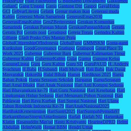
FraksiPDIP
Fuad Fakhruddin
G Budisatrio Djiwandono
Gakkumdu
GalianC
Gang Unggul
Ganja
Gantung Diri
Gaspol
GayaHidup
GCI
GebyarLiterasi
Gelatik
Gemar makan ikan
Generasi muda
Kaltim
Generasi Muda Samarinda
GenerasiEmas2030
GenerasiEmasKaltim
GenZBerinvestasi
Gerakan Komunitas
Samarinda
Gerakan Pangan Murah
GerakanPanganMurah
Geratis
Geratis Pol
Geratis pool
Geratispol
Gereja Toraja
Gerindra Kaltim
Gilfante
Gladi Posko Ops Mantap Praja
GlobalCitizenshipOfIndonesia
GlobalFund
GMMSKM
Gonta-ganti
Kurikulum
GoodGovernance
Gratispol
Gratispoll
Great Place To
Work 2025
Gubernur
Gubernur Baru
Gubernur Kalimantan Timur
Gubernur Kaltim
GubernurKaltim
Gulat
Guntur
Gunung Kelua
GunungLingai
Guru
Guru Kaltim
Guru SD
GuruPAUD
H. Anderiy
Syachrum
H.Baba
H.Subandi
Hadi Mulyadi
Haji Baba
Hak Dasar
Masyarakat
Hakordia
Halal Bihala
Hamas
Hardiknas 2025
Harga
Bahan Pokok
Harga Seragam Sekolah
Harganas
HargaSeragam
Hari Amal Bhakti
Hari Anak Nasional
Hari Anti Korupsi Sedunia
Hari Bhayangkara ke-79
Hari Guru Nasional
Hari Kesehatan
Hari
Lingkungan Hidup Sedunia
Hari Menanam Pohon Nasional
Hari
Pahlawan
Hari Raya Kurban
Hari Sungai Nasional
Hari Ulang
Tahun Republik Indonesia Ke-79
HariAnakNasional2025
HariBaktiKemenimipas
HariSantri2025
HariSumpahPemuda97
HarkamtibmasSinergiAntarInstansi
Harlah
Harlah NU
Harumkan
Klatim
Hasanuddin Mas'ud
Hasto Kristiyanto
HearingDPRD
Helmi
Abdullah
HelmWajib
Hemat BBM
Hendri Umar