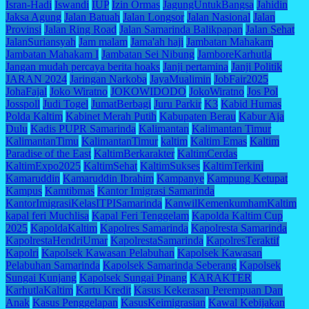
Isran-Hadi
Iswandi
IUP
Izin Ormas
JagungUntukBangsa
Jahidin
Jaksa Agung
Jalan Batuah
Jalan Longsor
Jalan Nasional
Jalan
Provinsi
Jalan Ring Road
Jalan Samarinda Balikpapan
Jalan Sehat
JalanSuriansyah
Jam malam
Jama'ah haji
Jambatan Mahakam
Jambatan Mahakam I
Jambatan Sei Nibung
JamboreKarhutla
Jangan mudah percaya berita hoaks
Janji pertamina
Janji Politik
JARAN 2024
Jaringan Narkoba
JayaMualimin
JobFair2025
JohaFajal
Joko Wiratno
JOKOWIDODO
JokoWiratno
Jos Pol
Josspoll
Judi Togel
JumatBerbagi
Juru Parkir
K3
Kabid Humas
Polda Kaltim
Kabinet Merah Putih
Kabupaten Berau
Kabur Aja
Dulu
Kadis PUPR Samarinda
Kalimantan
Kalimantan Timur
KalimantanTimu
KalimantanTimur
kaltim
Kaltim Emas
Kaltim
Paradise of the East
KaltimBerkarakter
KaltimCerdas
KaltimExpo2025
KaltimSehat
KaltimSukses
KaltimTerkini
Kamaruddin
Kamaruddin Ibrahim
Kampanye
Kampung Ketupat
Kampus
Kamtibmas
Kantor Imigrasi Samarinda
KantorImigrasiKelasITPISamarinda
KanwilKemenkumhamKaltim
kapal feri Muchlisa
Kapal Feri Tenggelam
Kapolda Kaltim Cup
2025
KapoldaKaltim
Kapolres Samarinda
Kapolresta Samarinda
KapolrestaHendriUmar
KapolrestaSamarinda
KapolresTeraktif
Kapolri
Kapolsek Kawasan Pelabuhan
Kapolsek Kawasan
Pelabuhan Samarinda
Kapolsek Samarinda Seberang
Kapolsek
Sungai Kunjang
Kapolsek Sungai Pinang
KARAKTER
KarhutlaKaltim
Kartu Kredit
Kasus Kekerasan Perempuan Dan
Anak
Kasus Penggelapan
KasusKeimigrasian
Kawal Kebijakan