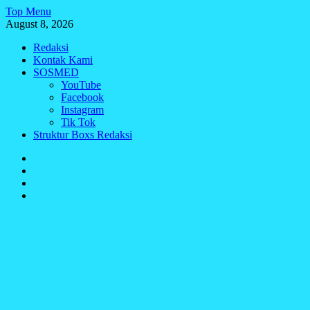
Skip
Top Menu
to
August 8, 2026
content
Redaksi
Kontak Kami
SOSMED
YouTube
Facebook
Instagram
Tik Tok
Struktur Boxs Redaksi
Redaksi
Kontak
Kami
SOSMED
Struktur
Boxs
Redaksi