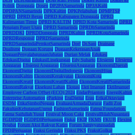
DLH
DLHSamarinda
DOB Kab. Pesisir
Dokter Kaltim
Doktet ke
Politik
Donggala
Dosen
DP2PASamarinda
DP3AKalti
DPDPANSamarinda
DPKKaltim
DPKPelabuhan
DPMPTSP
DPRD
DPRD Berau
DPRD Kabupaten Donggala
DPRD
Kalimantan Timur
DPRD KALTIM
DPRD Kota Samarinda
DPRD
Penajam Paser Utara
DPRD Samarinda
DPRDbSamarinda
DPRDDKI
DPRDDonggala
DPRDKaltim
DPRDKotaSamarinda
DPRDResponsif
DPRDSamarinda
DPRDSamarindaPemkotSamarinda
Dprf
Dr.Sani
Drainase
Dualisme
Dugaan Korupsi
DugaanKekerasanAnak
DugaanPenyalahgunaanJabatan
Durian Melak
Edukasi
EdukasiDigital
EdukasiLingkungan
Edy Suharto
Efesiensi
Efesiensi
Anggaran
Efisiensi Anggaran
EfisiensiAnggaran
EkonomiDaerah
EkonomiDigital
EkonomiDigitalIndonesia
EkonomiHijau
EkonomiKaltim
EkonomiKerakyatan
EkonomiKota
EkonomiKreatif
EkonomiKreatifKaltim
EkonomiKreatifSamarinda
EkonomiRakyat
Eksekusi Lahan
Ekstasi
Ekti Imanuel
EktiImanuel
Employee Carbon Offset (ECO) 2024
EndarPriantoro
EnergiKaltim
Enterprise Automation
eParking
EraDigital
Erau
ErikaOktaviani
ESDM
EtikaSimbolNegara
EvaluasiArmadaDarurat
Fadli Zon
FakultasKehutananUnmul
FashionSamarinda
Fatma Foundation.
Fatma Saifullah Yusuf
Festival Moon Cake
FestivalBilahNusantara
FGDPDIP
FGDPDIPerjuangan
Fiskal
FKIP
FKMS
FKUB
Flexing
Pejabat
Forum Aksi Rakyat Katim
Forum Jamiyyatussadah
FPDIPerjuagan
Fraksi Gerindra
Fraksi PKS
FraksiGolkar