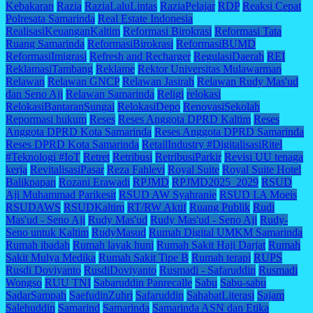
Kebakaran
Razia
RaziaLaluLintas
RaziaPelajar
RDP
Reaksi Cepat
Polresata Samarinda
Real Estate Indonesia
RealisasiKeuanganKaltim
Reformasi Birokrasi
Reformasi Tata
Ruang Samarinda
ReformasiBirokrasi
ReformasiBUMD
ReformasiImigrasi
Refresh and Recharger
RegulasiDaerah
REI
ReklamasiTambang
Reklame
Rektor Universitas Mulawarman
Relawan
Relawan GNCP
Relawan Jasirah
Relawan Rudy Mas'ud
dan Seno Aji
Relawan Samarinda
Religi
relokasi
RelokasiBantaranSungai
RelokasiDepo
RenovasiSekolah
Repormasi hukum
Reses
Reses Anggota DPRD Kaltim
Reses
Anggota DPRD Kota Samarinda
Reses Anggota DPRD Samarinda
Reses DPRD Kota Samarinda
RetailIndustry #DigitalisasiRitel
#Teknologi #IoT
Retret
Retribusi
RetribusiParkir
Revisi UU tenaga
kerja
RevitalisasiPasar
Reza Fahlevi
Royal Suite
Royal Suite Hotel
Balikpapan
Rozani Erawadi
RPJMD
RPJMD2025_2029
RSUD
Aji Muhammad Parikesit
RSUD AW Syahranie
RSUD I.A Moeis
RSUDAWS
RSUDKaltim
RT/RW Aktif
Ruang Publik
Rudi
Mas'ud - Seno Aji
Rudy Mas'ud
Rudy Mas'ud - Seno Aji
Rudy-
Seno untuk Kaltim
RudyMasud
Rumah Digital UMKM Samarinda
Rumah ibadah
Rumah layak huni
Rumah Sakit Haji Darjat
Rumah
Sakit Mulya Medika
Rumah Sakit Tipe B
Rumah terapi
RUPS
Rusdi Doviyanto
RusdiDoviyanto
Rusmadi - Safaruddin
Rusmadi
Wongso
RUU TNI
Sabaruddin Panrecalle
Sabu
Sabu-sabu
SadarSampah
SaefudinZuhri
Safaruddin
SahabatLiterasi
Sajam
Salehuddin
Samarind
Samarinda
Samarinda ASN dan Etika