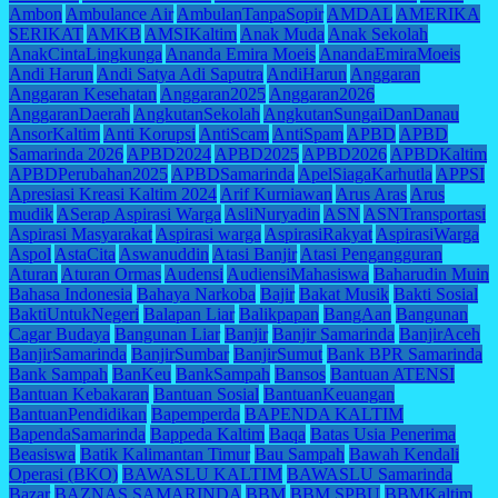
Ambon
Ambulance Air
AmbulanTanpaSopir
AMDAL
AMERIKA
SERIKAT
AMKB
AMSIKaltim
Anak Muda
Anak Sekolah
AnakCintaLingkunga
Ananda Emira Moeis
AnandaEmiraMoeis
Andi Harun
Andi Satya Adi Saputra
AndiHarun
Anggaran
Anggaran Kesehatan
Anggaran2025
Anggaran2026
AnggaranDaerah
AngkutanSekolah
AngkutanSungaiDanDanau
AnsorKaltim
Anti Korupsi
AntiScam
AntiSpam
APBD
APBD
Samarinda 2026
APBD2024
APBD2025
APBD2026
APBDKaltim
APBDPerubahan2025
APBDSamarinda
ApelSiagaKarhutla
APPSI
Apresiasi Kreasi Kaltim 2024
Arif Kurniawan
Arus Aras
Arus
mudik
ASerap Aspirasi Warga
AsliNuryadin
ASN
ASNTransportasi
Aspirasi Masyarakat
Aspirasi warga
AspirasiRakyat
AspirasiWarga
Aspol
AstaCita
Aswanuddin
Atasi Banjir
Atasi Pengangguran
Aturan
Aturan Ormas
Audensi
AudiensiMahasiswa
Baharudin Muin
Bahasa Indonesia
Bahaya Narkoba
Bajir
Bakat Musik
Bakti Sosial
BaktiUntukNegeri
Balapan Liar
Balikpapan
BangAan
Bangunan
Cagar Budaya
Bangunan Liar
Banjir
Banjir Samarinda
BanjirAceh
BanjirSamarinda
BanjirSumbar
BanjirSumut
Bank BPR Samarinda
Bank Sampah
BanKeu
BankSampah
Bansos
Bantuan ATENSI
Bantuan Kebakaran
Bantuan Sosial
BantuanKeuangan
BantuanPendidikan
Bapemperda
BAPENDA KALTIM
BapendaSamarinda
Bappeda Kaltim
Baqa
Batas Usia Penerima
Beasiswa
Batik Kalimantan Timur
Bau Sampah
Bawah Kendali
Operasi (BKO)
BAWASLU KALTIM
BAWASLU Samarinda
Bazar
BAZNAS SAMARINDA
BBM
BBM SPBU
BBMKaltim