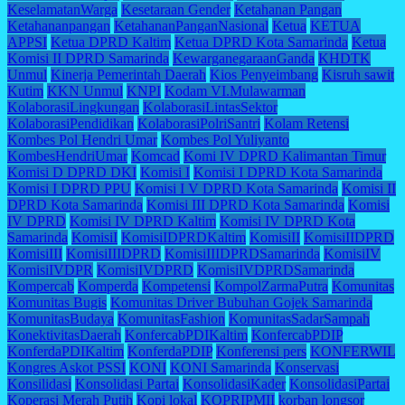
KeselamatanWarga
Kesetaraan Gender
Ketahanan Pangan
Ketahananpangan
KetahananPanganNasional
Ketua
KETUA
APPSI
Ketua DPRD Kaltim
Ketua DPRD Kota Samarinda
Ketua
Komisi II DPRD Samarinda
KewarganegaraanGanda
KHDTK
Unmul
Kinerja Pemerintah Daerah
Kios Penyeimbang
Kisruh sawit
Kutim
KKN Unmul
KNPI
Kodam VI.Mulawarman
KolaborasiLingkungan
KolaborasiLintasSektor
KolaborasiPendidikan
KolaborasiPolriSantri
Kolam Retensi
Kombes Pol Hendri Umar
Kombes Pol Yuliyanto
KombesHendriUmar
Komcad
Komi IV DPRD Kalimantan Timur
Komisi D DPRD DKI
Komisi I
Komisi I DPRD Kota Samarinda
Komisi I DPRD PPU
Komisi I V DPRD Kota Samarinda
Komisi II
DPRD Kota Samarinda
Komisi III DPRD Kota Samarinda
Komisi
IV DPRD
Komisi IV DPRD Kaltim
Komisi IV DPRD Kota
Samarinda
KomisiI
KomisiIDPRDKaltim
KomisiII
KomisiIIDPRD
KomisiIII
KomisiIIIDPRD
KomisiIIIDPRDSamarinda
KomisiIV
KomisiIVDPR
KomisiIVDPRD
KomisiIVDPRDSamarinda
Kompercab
Komperda
Kompetensi
KompolZarmaPutra
Komunitas
Komunitas Bugis
Komunitas Driver Bubuhan Gojek Samarinda
KomunitasBudaya
KomunitasFashion
KomunitasSadarSampah
KonektivitasDaerah
KonfercabPDIKaltim
KonfercabPDIP
KonferdaPDIKaltim
KonferdaPDIP
Konferensi pers
KONFERWIL
Kongres Askot PSSI
KONI
KONI Samarinda
Konservasi
Konsilidasi
Konsolidasi Partai
KonsolidasiKader
KonsolidasiPartai
Koperasi Merah Putih
Kopi lokal
KOPRIPMII
korban longsor