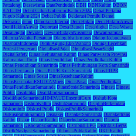
Pattalongi
Dasawisma
DataPenduduk
DBH
DBNKaltim
DBON
KALTIM
Debat Calon Gubernur Kaltim 2024
Debat Pertama
Pilgub Kaltim 2024
Debat Publik
Deklarasi Pemilu Damai
Dekrasda
demo
DemokrasiInternal
Deni Hakim
Deni Hakim Anwar
DeniHakimAnwar
Deportasi
Desa Batuah
Desa digital
Desa Wisata
DesaDigital
Deviden
DewanBudayaNusantara
DewanSampah
Dharma Wanita Persatuan
Dialog bisnis migas
Dialog Kebudayaan
DiasporaIndonesia
Didik Agung Eko Wahono
Diduga Lecehkan
Profesi Pengecara
DigitalisasiPajak
DigitalisasiPasarSegiri
DigitalSafety
Dinas Kehutanan Kaltim
Dinas Pariwisata Provinsi
Kalimantan Timur
Dinas Pendidikan
Dinas Pendidikan Kaltim
Dinas Pendidikan Samarinda
Dinas Perhubungan Kota Samarinda
Dinas Perikanan
Dinas PUPR Kota Samarinda
Dinas PUPR
Samarinda
Dinas Sosial
DinasKesehatanKaltim
DinasKesehatanRSUDIAMoeis
DinasPasar
DinasPendidikan
DinasPendidikanSamarinda
DinasSosialSamarinda
Dinasti
Dinasti
Politik
Disabilitas
DisdikbudSamarinda
DisdikbudSamarindaHIMPAUDIInsentifGuru
Dishub Kota
Samarinda
DishubKaltim
DishubSamarinda
DisiplinBerkendara
Diskominfo
Diskusi Public
DiskusiPublikSamarinda
DiskusiPublikSampah
Disnaker
DisnakerSamarinda
Disnakertrans
Kaltim
Dispar
Dispar Kaltim
DisperindagSamarinda
Dispora
Samarinda
DisporaparSamarinda
Distribusi LPG
DistribusiBeras
DistrikNavigasiSamarindap
DitlantasPoldaKaltim
DKP Kaltim