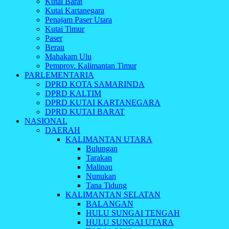
Kutai Barat
Kutai Kartanegara
Penajam Paser Utara
Kutai Timur
Paser
Berau
Mahakam Ulu
Pemprov. Kalimantan Timur
PARLEMENTARIA
DPRD KOTA SAMARINDA
DPRD KALTIM
DPRD KUTAI KARTANEGARA
DPRD KUTAI BARAT
NASIONAL
DAERAH
KALIMANTAN UTARA
Bulungan
Tarakan
Malinau
Nunukan
Tana Tidung
KALIMANTAN SELATAN
BALANGAN
HULU SUNGAI TENGAH
HULU SUNGAI UTARA