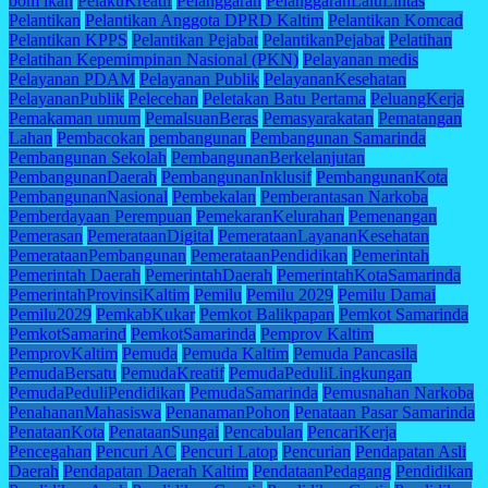
bom ikan
PelakuKreatif
Pelanggaran
PelanggaranLaluLintas
Pelantikan
Pelantikan Anggota DPRD Kaltim
Pelantikan Komcad
Pelantikan KPPS
Pelantikan Pejabat
PelantikanPejabat
Pelatihan
Pelatihan Kepemimpinan Nasional (PKN)
Pelayanan medis
Pelayanan PDAM
Pelayanan Publik
PelayananKesehatan
PelayananPublik
Pelecehan
Peletakan Batu Pertama
PeluangKerja
Pemakaman umum
PemalsuanBeras
Pemasyarakatan
Pematangan
Lahan
Pembacokan
pembangunan
Pembangunan Samarinda
Pembangunan Sekolah
PembangunanBerkelanjutan
PembangunanDaerah
PembangunanInklusif
PembangunanKota
PembangunanNasional
Pembekalan
Pemberantasan Narkoba
Pemberdayaan Perempuan
PemekaranKelurahan
Pemenangan
Pemerasan
PemerataanDigital
PemerataanLayananKesehatan
PemerataanPembangunan
PemerataanPendidikan
Pemerintah
Pemerintah Daerah
PemerintahDaerah
PemerintahKotaSamarinda
PemerintahProvinsiKaltim
Pemilu
Pemilu 2029
Pemilu Damai
Pemilu2029
PemkabKukar
Pemkot Balikpapan
Pemkot Samarinda
PemkotSamarind
PemkotSamarinda
Pemprov Kaltim
PemprovKaltim
Pemuda
Pemuda Kaltim
Pemuda Pancasila
PemudaBersatu
PemudaKreatif
PemudaPeduliLingkungan
PemudaPeduliPendidikan
PemudaSamarinda
Pemusnahan Narkoba
PenahananMahasiswa
PenanamanPohon
Penataan Pasar Samarinda
PenataanKota
PenataanSungai
Pencabulan
PencariKerja
Pencegahan
Pencuri AC
Pencuri Latop
Pencurian
Pendapatan Asli
Daerah
Pendapatan Daerah Kaltim
PendataanPedagang
Pendidikan