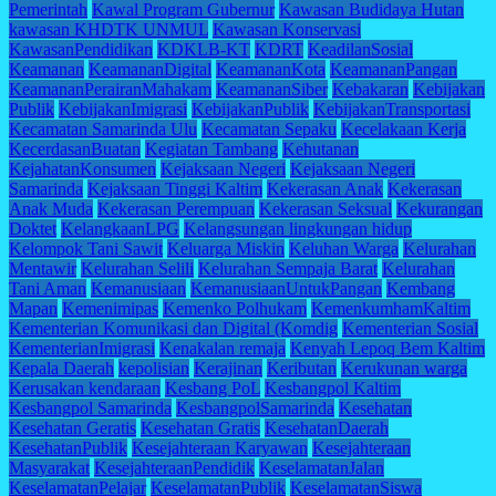
Pemerintah
Kawal Program Gubernur
Kawasan Budidaya Hutan
kawasan KHDTK UNMUL
Kawasan Konservasi
KawasanPendidikan
KDKLB-KT
KDRT
KeadilanSosial
Keamanan
KeamananDigital
KeamananKota
KeamananPangan
KeamananPerairanMahakam
KeamananSiber
Kebakaran
Kebijakan
Publik
KebijakanImigrasi
KebijakanPublik
KebijakanTransportasi
Kecamatan Samarinda Ulu
Kecamatan Sepaku
Kecelakaan Kerja
KecerdasanBuatan
Kegiatan Tambang
Kehutanan
KejahatanKonsumen
Kejaksaan Negeri
Kejaksaan Negeri
Samarinda
Kejaksaan Tinggi Kaltim
Kekerasan Anak
Kekerasan
Anak Muda
Kekerasan Perempuan
Kekerasan Seksual
Kekurangan
Doktet
KelangkaanLPG
Kelangsungan lingkungan hidup
Kelompok Tani Sawit
Keluarga Miskin
Keluhan Warga
Kelurahan
Mentawir
Kelurahan Selili
Kelurahan Sempaja Barat
Kelurahan
Tani Aman
Kemanusiaan
KemanusiaanUntukPangan
Kembang
Mapan
Kemenimipas
Kemenko Polhukam
KemenkumhamKaltim
Kementerian Komunikasi dan Digital (Komdig
Kementerian Sosial
KementerianImigrasi
Kenakalan remaja
Kenyah Lepoq Bem Kaltim
Kepala Daerah
kepolisian
Kerajinan
Keributan
Kerukunan warga
Kerusakan kendaraan
Kesbang PoL
Kesbangpol Kaltim
Kesbangpol Samarinda
KesbangpolSamarinda
Kesehatan
Kesehatan Geratis
Kesehatan Gratis
KesehatanDaerah
KesehatanPublik
Kesejahteraan Karyawan
Kesejahteraan
Masyarakat
KesejahteraanPendidik
KeselamatanJalan
KeselamatanPelajar
KeselamatanPublik
KeselamatanSiswa