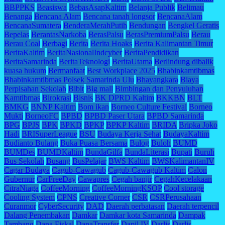
BBPPKS
Beasiswa
BebasAsapKaltim
Belanja Publik
Belimau
Benanga
Bencana Alam
Bencana tanah longsor
BencanaAlam
BencanaSumatera
BenderaMerahPutih
Bendungan
Bengkel Geratis
Bepelas
BerantasNarkoba
BerasPalsu
BerasPremiumPalsu
Berau
Berau Coal
Berbagi
Berita
Berita Hoaks
Berita Kalimantan Timur
BeritaKaltim
BeritaNasionalIndcyber
BeritaPendidikan
BeritaSamarinda
BeritaTeknologi
BeritaUtama
Berlindung dibalik
kuasa hukum
Bermanfaat
Best Workplace 2025
Bhabinkamtibmas
Bhabinkamtibmas Polsek Samarinda Ulu
Bhayangkara
Biaya
Perpisahan Sekolah
Bibit
Big mall
Bimbingan dan Penyuluhan
Kamtibmas
Birokrasi
Bisnis
BK DPRD Kaltim
BKKBN
BLT
BMKG
BNNP Kaltim
Bom ikan
Borneo Culture Festival
Borneo
Mukti
BorneoFC
BPBD
BPBD Paser Utara
BPBD Samarinda
BPG
BPJS
BPK
BPKD
BPKP
BPKP Kaltim
BRIDA
Bripka Joko
Hadi
BRISuperLeague
BSU
Budaya Kerja Sehat
BudayaKaltim
Budianto Bulang
Buka Puasa Bersama
Bulog
Buloh
BUMD
BUMDes
BUMDKaltim
BundaGilfa
BundaLiterasi
Bupati
Buruh
Bus Sekolah
Busang
BusPelajar
BWS Kaltim
BWSKalimantanIV
Cagar Budaya
Cagub-Cawagub
Cagub-Cawagub Kaltim
Calon
Gubernur
CarFreeDay
Cawapres
Cegah banjir
CegahKecelakaan
CitraNiaga
CoffeeMorning
CoffeeMorningKSOP
Cool storage
Cooling System
CPNS
Creative Corner
CSR
CSRPerusahaan
Curanmor
CyberSecurity
DAD
Daerah perbatasan
Daerah terpencil
Dalang Penembakan
Damkar
Damkar kota Samarinda
Dampak
Tambang
Dana Fiskal
DanaTransfer
Dapil IV
Darlis
Darlis