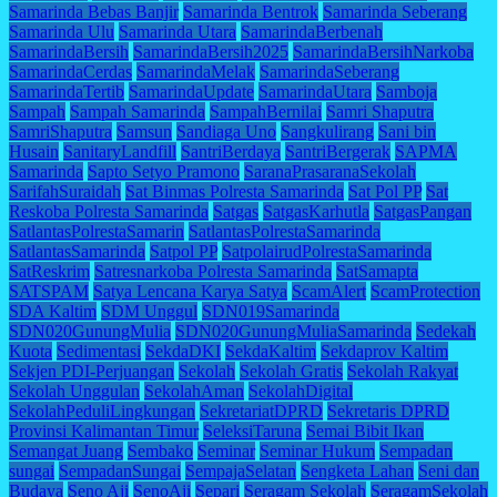
Samarinda Bebas Banjir
Samarinda Bentrok
Samarinda Seberang
Samarinda Ulu
Samarinda Utara
SamarindaBerbenah
SamarindaBersih
SamarindaBersih2025
SamarindaBersihNarkoba
SamarindaCerdas
SamarindaMelak
SamarindaSeberang
SamarindaTertib
SamarindaUpdate
SamarindaUtara
Samboja
Sampah
Sampah Samarinda
SampahBernilai
Samri Shaputra
SamriShaputra
Samsun
Sandiaga Uno
Sangkulirang
Sani bin
Husain
SanitaryLandfill
SantriBerdaya
SantriBergerak
SAPMA
Samarinda
Sapto Setyo Pramono
SaranaPrasaranaSekolah
SarifahSuraidah
Sat Binmas Polresta Samarinda
Sat Pol PP
Sat
Reskoba Polresta Samarinda
Satgas
SatgasKarhutla
SatgasPangan
SatlantasPolrestaSamarin
SatlantasPolrestaSamarinda
SatlantasSamarinda
Satpol PP
SatpolairudPolrestaSamarinda
SatReskrim
Satresnarkoba Polresta Samarinda
SatSamapta
SATSPAM
Satya Lencana Karya Satya
ScamAlert
ScamProtection
SDA Kaltim
SDM Unggul
SDN019Samarinda
SDN020GunungMulia
SDN020GunungMuliaSamarinda
Sedekah
Kuota
Sedimentasi
SekdaDKI
SekdaKaltim
Sekdaprov Kaltim
Sekjen PDI-Perjuangan
Sekolah
Sekolah Gratis
Sekolah Rakyat
Sekolah Unggulan
SekolahAman
SekolahDigital
SekolahPeduliLingkungan
SekretariatDPRD
Sekretaris DPRD
Provinsi Kalimantan Timur
SeleksiTaruna
Semai Bibit Ikan
Semangat Juang
Sembako
Seminar
Seminar Hukum
Sempadan
sungai
SempadanSungai
SempajaSelatan
Sengketa Lahan
Seni dan
Budaya
Seno Aji
SenoAji
Separi
Seragam Sekolah
SeragamSekolah