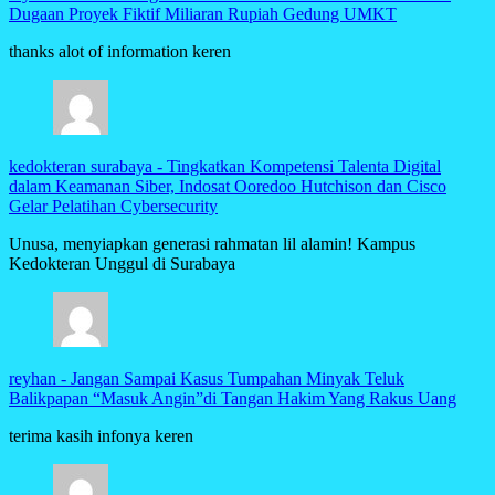
Dugaan Proyek Fiktif Miliaran Rupiah Gedung UMKT
thanks alot of information keren
kedokteran surabaya
-
Tingkatkan Kompetensi Talenta Digital
dalam Keamanan Siber, Indosat Ooredoo Hutchison dan Cisco
Gelar Pelatihan Cybersecurity
Unusa, menyiapkan generasi rahmatan lil alamin! Kampus
Kedokteran Unggul di Surabaya
reyhan
-
Jangan Sampai Kasus Tumpahan Minyak Teluk
Balikpapan “Masuk Angin”di Tangan Hakim Yang Rakus Uang
terima kasih infonya keren