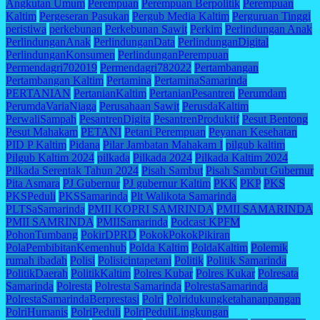
Angkutan Umum
Perempuan
Perempuan Berpolitik
Perempuan
Kaltim
Pergeseran Pasukan
Pergub Media Kaltim
Perguruan Tinggi
peristiwa
perkebunan
Perkebunan Sawit
Perkim
Perlindungan Anak
PerlindunganAnak
PerlindunganData
PerlindunganDigital
PerlindunganKonsumen
PerlindunganPerempuan
Permendagri702019
Permendagri782022
Pertambangan
Pertambangan Kaltim
Pertamina
PertaminaSamarinda
PERTANIAN
PertanianKaltim
PertanianPesantren
Perumdam
PerumdaVariaNiaga
Perusahaan Sawit
PerusdaKaltim
PerwaliSampah
PesantrenDigita
PesantrenProduktif
Pesut Bentong
Pesut Mahakam
PETANI
Petani Perempuan
Peyanan Kesehatan
PID P Kaltim
Pidana
Pilar Jambatan Mahakam I
pilgub kaltim
Pilgub Kaltim 2024
pilkada
Pilkada 2024
Pilkada Kaltim 2024
Pilkada Serentak Tahun 2024
Pisah Sambut
Pisah Sambut Gubernur
Pita Asmara
PJ Gubernur
PJ gubernur Kaltim
PKK
PKP
PKS
PKSPeduli
PKSSamarinda
Plt Walikota Samarinda
PLTSaSamarinda
PMII KOPRI SAMRINDA
PMII SAMARINDA
PMII SAMRINDA
PMIISamarinda
Podcast KPFM
PohonTumbang
PokirDPRD
PokokPokokPikiran
PolaPembibitanKemenhub
Polda Kaltim
PoldaKaltim
Polemik
rumah ibadah
Polisi
Polisicintapetani
Politik
Politik Samarinda
PolitikDaerah
PolitikKaltim
Polres Kubar
Polres Kukar
Polresata
Samarinda
Polresta
Polresta Samarinda
PolrestaSamarinda
PolrestaSamarindaBerprestasi
Polri
Polridukungketahananpangan
PolriHumanis
PolriPeduli
PolriPeduliLingkungan