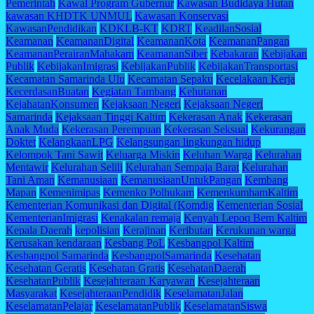
Pemerintah
Kawal Program Gubernur
Kawasan Budidaya Hutan
kawasan KHDTK UNMUL
Kawasan Konservasi
KawasanPendidikan
KDKLB-KT
KDRT
KeadilanSosial
Keamanan
KeamananDigital
KeamananKota
KeamananPangan
KeamananPerairanMahakam
KeamananSiber
Kebakaran
Kebijakan
Publik
KebijakanImigrasi
KebijakanPublik
KebijakanTransportasi
Kecamatan Samarinda Ulu
Kecamatan Sepaku
Kecelakaan Kerja
KecerdasanBuatan
Kegiatan Tambang
Kehutanan
KejahatanKonsumen
Kejaksaan Negeri
Kejaksaan Negeri
Samarinda
Kejaksaan Tinggi Kaltim
Kekerasan Anak
Kekerasan
Anak Muda
Kekerasan Perempuan
Kekerasan Seksual
Kekurangan
Doktet
KelangkaanLPG
Kelangsungan lingkungan hidup
Kelompok Tani Sawit
Keluarga Miskin
Keluhan Warga
Kelurahan
Mentawir
Kelurahan Selili
Kelurahan Sempaja Barat
Kelurahan
Tani Aman
Kemanusiaan
KemanusiaanUntukPangan
Kembang
Mapan
Kemenimipas
Kemenko Polhukam
KemenkumhamKaltim
Kementerian Komunikasi dan Digital (Komdig
Kementerian Sosial
KementerianImigrasi
Kenakalan remaja
Kenyah Lepoq Bem Kaltim
Kepala Daerah
kepolisian
Kerajinan
Keributan
Kerukunan warga
Kerusakan kendaraan
Kesbang PoL
Kesbangpol Kaltim
Kesbangpol Samarinda
KesbangpolSamarinda
Kesehatan
Kesehatan Geratis
Kesehatan Gratis
KesehatanDaerah
KesehatanPublik
Kesejahteraan Karyawan
Kesejahteraan
Masyarakat
KesejahteraanPendidik
KeselamatanJalan
KeselamatanPelajar
KeselamatanPublik
KeselamatanSiswa