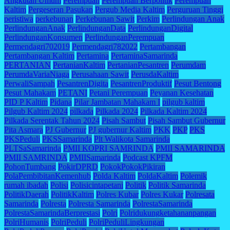
Angkutan Umum
Perempuan
Perempuan Berpolitik
Perempuan
Kaltim
Pergeseran Pasukan
Pergub Media Kaltim
Perguruan Tinggi
peristiwa
perkebunan
Perkebunan Sawit
Perkim
Perlindungan Anak
PerlindunganAnak
PerlindunganData
PerlindunganDigital
PerlindunganKonsumen
PerlindunganPerempuan
Permendagri702019
Permendagri782022
Pertambangan
Pertambangan Kaltim
Pertamina
PertaminaSamarinda
PERTANIAN
PertanianKaltim
PertanianPesantren
Perumdam
PerumdaVariaNiaga
Perusahaan Sawit
PerusdaKaltim
PerwaliSampah
PesantrenDigita
PesantrenProduktif
Pesut Bentong
Pesut Mahakam
PETANI
Petani Perempuan
Peyanan Kesehatan
PID P Kaltim
Pidana
Pilar Jambatan Mahakam I
pilgub kaltim
Pilgub Kaltim 2024
pilkada
Pilkada 2024
Pilkada Kaltim 2024
Pilkada Serentak Tahun 2024
Pisah Sambut
Pisah Sambut Gubernur
Pita Asmara
PJ Gubernur
PJ gubernur Kaltim
PKK
PKP
PKS
PKSPeduli
PKSSamarinda
Plt Walikota Samarinda
PLTSaSamarinda
PMII KOPRI SAMRINDA
PMII SAMARINDA
PMII SAMRINDA
PMIISamarinda
Podcast KPFM
PohonTumbang
PokirDPRD
PokokPokokPikiran
PolaPembibitanKemenhub
Polda Kaltim
PoldaKaltim
Polemik
rumah ibadah
Polisi
Polisicintapetani
Politik
Politik Samarinda
PolitikDaerah
PolitikKaltim
Polres Kubar
Polres Kukar
Polresata
Samarinda
Polresta
Polresta Samarinda
PolrestaSamarinda
PolrestaSamarindaBerprestasi
Polri
Polridukungketahananpangan
PolriHumanis
PolriPeduli
PolriPeduliLingkungan