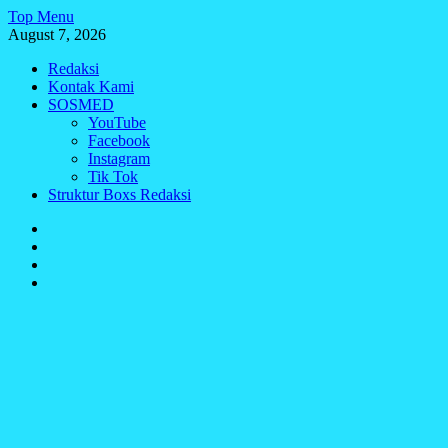
Skip
Top Menu
to
August 7, 2026
content
Redaksi
Kontak Kami
SOSMED
YouTube
Facebook
Instagram
Tik Tok
Struktur Boxs Redaksi
Redaksi
Kontak
Kami
SOSMED
Struktur
Boxs
Redaksi