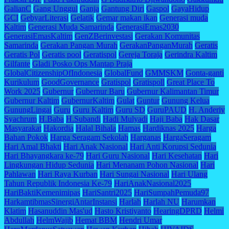
GalianC
Gang Unggul
Ganja
Gantung Diri
Gaspol
GayaHidup
GCI
GebyarLiterasi
Gelatik
Gemar makan ikan
Generasi muda
Kaltim
Generasi Muda Samarinda
GenerasiEmas2030
GenerasiEmasKaltim
GenZBerinvestasi
Gerakan Komunitas
Samarinda
Gerakan Pangan Murah
GerakanPanganMurah
Geratis
Geratis Pol
Geratis pool
Geratispol
Gereja Toraja
Gerindra Kaltim
Gilfante
Gladi Posko Ops Mantap Praja
GlobalCitizenshipOfIndonesia
GlobalFund
GMMSKM
Gonta-ganti
Kurikulum
GoodGovernance
Gratispol
Gratispoll
Great Place To
Work 2025
Gubernur
Gubernur Baru
Gubernur Kalimantan Timur
Gubernur Kaltim
GubernurKaltim
Gulat
Guntur
Gunung Kelua
GunungLingai
Guru
Guru Kaltim
Guru SD
GuruPAUD
H. Anderiy
Syachrum
H.Baba
H.Subandi
Hadi Mulyadi
Haji Baba
Hak Dasar
Masyarakat
Hakordia
Halal Bihala
Hamas
Hardiknas 2025
Harga
Bahan Pokok
Harga Seragam Sekolah
Harganas
HargaSeragam
Hari Amal Bhakti
Hari Anak Nasional
Hari Anti Korupsi Sedunia
Hari Bhayangkara ke-79
Hari Guru Nasional
Hari Kesehatan
Hari
Lingkungan Hidup Sedunia
Hari Menanam Pohon Nasional
Hari
Pahlawan
Hari Raya Kurban
Hari Sungai Nasional
Hari Ulang
Tahun Republik Indonesia Ke-79
HariAnakNasional2025
HariBaktiKemenimipas
HariSantri2025
HariSumpahPemuda97
HarkamtibmasSinergiAntarInstansi
Harlah
Harlah NU
Harumkan
Klatim
Hasanuddin Mas'ud
Hasto Kristiyanto
HearingDPRD
Helmi
Abdullah
HelmWajib
Hemat BBM
Hendri Umar