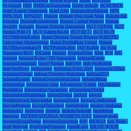
HeroMardanusSatyawan
Hewan Kurban
Hibah
HIVAIDS
Hj.Sulasih
HMI
HMIKotaSamarinda
Home Industri
HONORER
Hotel Amaris Samarinda
Hotel Atlet
HotmarulituaManalu
HPN
HPN 2025
HPN2025
Hukum
Hukum Dan Anak Mida
Hukum dan
Kriminal
HukumKeimigrasian
Human Capital Strategy
Human
Security
humanis
Humas Polresta Samarinda
HUT GEPAK
HUT
Humas Polri 73
HUT Kaltim Ke-68
HUT RI 73
HUT RI 79
HUT68PoldaKaltim
Hutan Dengan Tujuan Khusus (KHDTK)
Universitas Mulawarman
Hutan Pendidikan Unmul
Hutang
HUTBhayangkara79
HUTPoldaKaltim
IAD Kaltim
Ibu Kota
Nusantara (IKN)
IDCamp
Idiologi
iFestivalTring
Iklan
IKN
IM3
Imigrasi
Imigrasi Kelas | TPI Samarinda
ImigrasiKaltim
ImigrasiSamarinda
Impor Pangan
Indcyber
IndcyberKaltim
IndcyberNews
Independen
Indonesia Emas 2045
IndonesiaAIDay
IndonesiaDigital
Indosat Ooredoo Hutchison
Indosat2025
IndosatBusines
IndosatOoredooHutchison
IndustriMigas
infrastruktur
Infrastruktur jalan
Infrastruktur Kaltim
Infrastruktur
Pendidikan
Infrastruktur Samarinda
infrastrukturDigital
InfrastrukturPendidikan
InklusiDigital
Inklusif
Inovasi
Pemberdayaan Masyarakat
InovasiDigital
InovasiLingkungan
InovasiPemuda
InovasiTeknologi
Inprastruktur
Insiden Jambatan
Mahakam I
Insinerator
inspeksi
InspeksiSekolah
Inspektorat
Integritas
INTERNATIONAL WOMENS DAY
Internet gratis
InvestasiEmasDigital
InvestasiSamarinda
IOH
IPERDA
Iran Noor -
Hadi Mulyadi
IrjenEndarPriantoro
IsmailLatisi
ISRAN NOOR