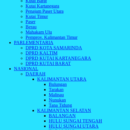
Kutai Barat
Kutai Kartanegara
Penajam Paser Utara
Kutai Timur
Paser
Berau
Mahakam Ulu
Pemprov. Kalimantan Timur
PARLEMENTARIA
DPRD KOTA SAMARINDA
DPRD KALTIM
DPRD KUTAI KARTANEGARA
DPRD KUTAI BARAT
NASIONAL
DAERAH
KALIMANTAN UTARA
Bulungan
Tarakan
Malinau
Nunukan
Tana Tidung
KALIMANTAN SELATAN
BALANGAN
HULU SUNGAI TENGAH
HULU SUNGAI UTARA