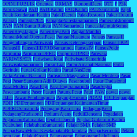
OPINI PUBLIK
Orientasi
ORMAS
OtonomiDaera
OTT
P
P3K
Pabrik Sawit
PAD
PAD Kaltim
PADKaltim
PADSamarinda
Pajak
Pajak Kendaraan Kaltim
PajakDaerah
PajakRestoran
Pakar Hukum
Palaran
Pamapta2025
PamaptaPolrestaSamarinda
PameranEkonomi
PAN
PAN Bantu Rakyat
PAN Samarinda
PancasilaUntukSemua
PanenRayaJagung
PanenRayaPadi
PanganMandiri
PanganMurahOperasiPasar
PanganNusantara
Pansus
Pansus II
Pengembangan Pariwisata
Pansus Ketenagakerjaan
Pansus LKPJ
PansusIII
PansusIIIDPRDSamarinda
PansusIV
PansusPokir
Paripurna
Paripurna DPRD
ParipurnaDPRD
Pariwara
PARIWISATA
Pariwisata lokal
Pariwisata Samarinda
PariwisataSamarinda
Parkir Liar
Partai Amanat Nasional
Partai
Gerindra
Partai Golkar Kaltim
Partai NasDem
PartaiAmanatNasional
PartisipasiMasyarakat
Pasar Merdeka
Pasar
Pagi
Pasar Sanggam Adji Dilayas
Pasar subuh
Pasar Tradisional
PasarModern
PasarPagi
PasarPagiSamarinda
PasarSegiri
Pascatambang
Paser
Pasutri
Patung Pesut
Paud
PAW
pawai
pawai
akbar
Pawai Pembangunan
Payung Hukum
PDAM
PDI Perjuangan
PDIP
PDIPerjuangan
PDIPerjuanganKalimantanTimur
PDPRDSamarinda
Pedagang Kaki Lima
PedagangKecil
PedagangTradisional
Pedium Ajang
PeduliBencana
Pegadaian
PegadaianKalimantan
Pejabat Daerah
Pejabat Gubernur Kaltim
Pelabuhan
PelabuhanSamarinda
Pelajar SMA
Pelajar SMP
PelajarBawaMotor KeselamatanBerkendara
PelajarBermotor
Pelaku
bom ikan
PelakuKreatif
Pelanggaran
PelanggaranLaluLintas