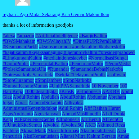
reyhan
-
Ayo Mulai Sekarang Kita Gemar Makan Ikan
thanks a lot of information goodjobs
#alexa
#amazon
#ArtificialIntelligence
#BanjirKaltim
#BWSMahakam
#BWSWilayahIV
#DinasPUPRPeraKaltim
#KeamananParkir
#ksopsamarinda #poldakaltim #kabareskrim
#kajatikaltim #kejaksaanagung # pemprovkaltim #presidenprabowo
#LingkunganKaltim
#mediaindonesiacyber
#NormalisasiSungai
#OpiniPublik
#PemerintahKaltim
#PencurianMotor
#PeranMedia
#PolsekSamarindaUlu
#Runandar
#SamarindaBebasNarkoba
#SatresnarkobaSamarinda
#Sekda #PelayananPublik
#software
#StopCuranmor
#StopJambret
#StopNarkoba
#SungaiKarangMumus
#UnitPPASamarinda
10 November
100
Hari Kerja
1000 desa digital
3KiosK
5GIndonesia
AAKBB
Abdul
Giaz
Abdul Rohim
Abdullah
AbdulRohim
Abdunnur
Abraham
Ingan
Abrasi
AchmadSukamto
Adhyaksa
AdministrasiKependudukan
Adul Rohim
Afif Raihan Harun
AgusAndrianto
Agusriansyah
AhmadMaslihuddin
AI di Dunia
Kerja
AIExperienceCenter
AIIndonesia
Air Bersih
AITechCo
AIUntukKitaSemua
Aivolusi
AIvolusi5G
AKD
Akhmed Reza
Fachlevi
Akmal Malik
Akses Informasi
Aksi bersih-bersih
Aksi
Pencurian
AksiKemanusiaan
Aliansi Mitra Kaltim Bersatu
Aman