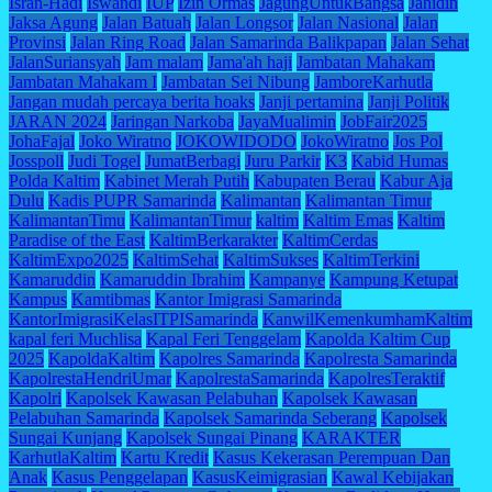
Isran-Hadi
Iswandi
IUP
Izin Ormas
JagungUntukBangsa
Jahidin
Jaksa Agung
Jalan Batuah
Jalan Longsor
Jalan Nasional
Jalan
Provinsi
Jalan Ring Road
Jalan Samarinda Balikpapan
Jalan Sehat
JalanSuriansyah
Jam malam
Jama'ah haji
Jambatan Mahakam
Jambatan Mahakam I
Jambatan Sei Nibung
JamboreKarhutla
Jangan mudah percaya berita hoaks
Janji pertamina
Janji Politik
JARAN 2024
Jaringan Narkoba
JayaMualimin
JobFair2025
JohaFajal
Joko Wiratno
JOKOWIDODO
JokoWiratno
Jos Pol
Josspoll
Judi Togel
JumatBerbagi
Juru Parkir
K3
Kabid Humas
Polda Kaltim
Kabinet Merah Putih
Kabupaten Berau
Kabur Aja
Dulu
Kadis PUPR Samarinda
Kalimantan
Kalimantan Timur
KalimantanTimu
KalimantanTimur
kaltim
Kaltim Emas
Kaltim
Paradise of the East
KaltimBerkarakter
KaltimCerdas
KaltimExpo2025
KaltimSehat
KaltimSukses
KaltimTerkini
Kamaruddin
Kamaruddin Ibrahim
Kampanye
Kampung Ketupat
Kampus
Kamtibmas
Kantor Imigrasi Samarinda
KantorImigrasiKelasITPISamarinda
KanwilKemenkumhamKaltim
kapal feri Muchlisa
Kapal Feri Tenggelam
Kapolda Kaltim Cup
2025
KapoldaKaltim
Kapolres Samarinda
Kapolresta Samarinda
KapolrestaHendriUmar
KapolrestaSamarinda
KapolresTeraktif
Kapolri
Kapolsek Kawasan Pelabuhan
Kapolsek Kawasan
Pelabuhan Samarinda
Kapolsek Samarinda Seberang
Kapolsek
Sungai Kunjang
Kapolsek Sungai Pinang
KARAKTER
KarhutlaKaltim
Kartu Kredit
Kasus Kekerasan Perempuan Dan
Anak
Kasus Penggelapan
KasusKeimigrasian
Kawal Kebijakan