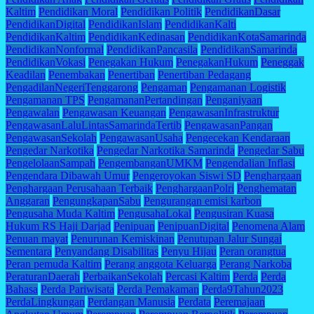
Kaltim
Pendidikan Moral
Pendidikan Politik
PendidikanDasar
PendidikanDigital
PendidikanIslam
PendidikanKalti
PendidikanKaltim
PendidikanKedinasan
PendidikanKotaSamarinda
PendidikanNonformal
PendidikanPancasila
PendidikanSamarinda
PendidikanVokasi
Penegakan Hukum
PenegakanHukum
Peneggak
Keadilan
Penembakan
Penertiban
Penertiban Pedagang
PengadilanNegeriTenggarong
Pengaman
Pengamanan Logistik
Pengamanan TPS
PengamananPertandingan
Penganiyaan
Pengawalan
Pengawasan Keuangan
PengawasanInfrastruktur
PengawasanLaluLintasSamarindaTertib
PengawasanPangan
PengawasanSekolah
PengawasanUsaha
Pengecekan Kendaraan
Pengedar Narkotika
Pengedar Narkotika Samarinda
Pengedar Sabu
PengelolaanSampah
PengembanganUMKM
Pengendalian Inflasi
Pengendara Dibawah Umur
Pengeroyokan Siswi SD
Penghargaan
Penghargaan Perusahaan Terbaik
PenghargaanPolri
Penghematan
Anggaran
PengungkapanSabu
Pengurangan emisi karbon
Pengusaha Muda Kaltim
PengusahaLokal
Pengusiran Kuasa
Hukum RS Haji Darjad
Penipuan
PenipuanDigital
Penomena Alam
Penuan mayat
Penurunan Kemiskinan
Penutupan Jalur Sungai
Sementara
Penyandang Disabilitas
Penyu Hijau
Peran orangtua
Peran pemuda Kaltim
Perang anggota Keluarga
Perang Narkoba
PeraturanDaerah
PerbaikanSekolah
Percasi Kaltim
Perda
Perda
Bahasa
Perda Pariwisata
Perda Pemakaman
Perda9Tahun2023
PerdaLingkungan
Perdangan Manusia
Perdata
Peremajaan