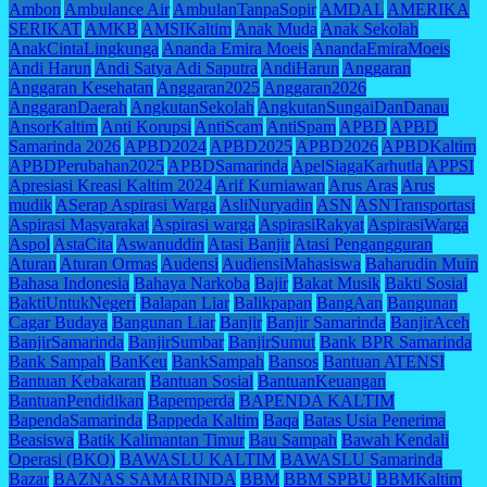
Ambon
Ambulance Air
AmbulanTanpaSopir
AMDAL
AMERIKA
SERIKAT
AMKB
AMSIKaltim
Anak Muda
Anak Sekolah
AnakCintaLingkunga
Ananda Emira Moeis
AnandaEmiraMoeis
Andi Harun
Andi Satya Adi Saputra
AndiHarun
Anggaran
Anggaran Kesehatan
Anggaran2025
Anggaran2026
AnggaranDaerah
AngkutanSekolah
AngkutanSungaiDanDanau
AnsorKaltim
Anti Korupsi
AntiScam
AntiSpam
APBD
APBD
Samarinda 2026
APBD2024
APBD2025
APBD2026
APBDKaltim
APBDPerubahan2025
APBDSamarinda
ApelSiagaKarhutla
APPSI
Apresiasi Kreasi Kaltim 2024
Arif Kurniawan
Arus Aras
Arus
mudik
ASerap Aspirasi Warga
AsliNuryadin
ASN
ASNTransportasi
Aspirasi Masyarakat
Aspirasi warga
AspirasiRakyat
AspirasiWarga
Aspol
AstaCita
Aswanuddin
Atasi Banjir
Atasi Pengangguran
Aturan
Aturan Ormas
Audensi
AudiensiMahasiswa
Baharudin Muin
Bahasa Indonesia
Bahaya Narkoba
Bajir
Bakat Musik
Bakti Sosial
BaktiUntukNegeri
Balapan Liar
Balikpapan
BangAan
Bangunan
Cagar Budaya
Bangunan Liar
Banjir
Banjir Samarinda
BanjirAceh
BanjirSamarinda
BanjirSumbar
BanjirSumut
Bank BPR Samarinda
Bank Sampah
BanKeu
BankSampah
Bansos
Bantuan ATENSI
Bantuan Kebakaran
Bantuan Sosial
BantuanKeuangan
BantuanPendidikan
Bapemperda
BAPENDA KALTIM
BapendaSamarinda
Bappeda Kaltim
Baqa
Batas Usia Penerima
Beasiswa
Batik Kalimantan Timur
Bau Sampah
Bawah Kendali
Operasi (BKO)
BAWASLU KALTIM
BAWASLU Samarinda
Bazar
BAZNAS SAMARINDA
BBM
BBM SPBU
BBMKaltim