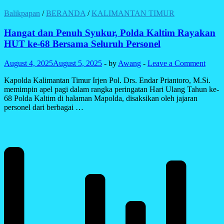
Aksi
21
Balikpapan
/
BERANDA
/
KALIMANTAN TIMUR
April,
Polda
Hangat dan Penuh Syukur, Polda Kaltim Rayakan
Kaltim
HUT ke-68 Bersama Seluruh Personel
Siagakan
1.700
August 4, 2025
August 5, 2025
-
by
Awang
-
Leave a Comment
Personel
dan
Kapolda Kalimantan Timur Irjen Pol. Drs. Endar Priantoro, M.Si.
Utamakan
memimpin apel pagi dalam rangka peringatan Hari Ulang Tahun ke-
Pendekatan
68 Polda Kaltim di halaman Mapolda, disaksikan oleh jajaran
Humanis
personel dari berbagai …