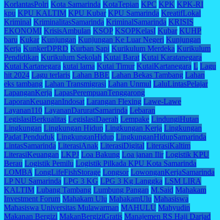
KorlantasPolri
Kota Samarinda
KotaTepian
KPC
KPK
KPK-RI
kpu
KPU KALTIM
KPU Kubar
KPU Samarinda
KreatifLokal
Kriminal
KriminalitasSamarinda
KriminalSamarinda
KRISIS
EKONOMI
KrisisAmbulan
KSOP
KSOPKelasI
Kubar
KUHP
baru
Kukar
Kunjungan
Kunjungan Ke Luar Negeri
Kunjungan
Kerja
KunkerDPRD
Kurban Sapi
Kurikulum Merdeka
Kurikulum
Pendidikan
Kurikulum Sekolah
Kutai Barat
Kutai Karatanegara
Kutai Kartanegara
kutai lama
Kutai Timur
KutaiKartanegara
L
Lagu
hit 2024
Lagu terlaris
Lahan BBE
Lahan Bekas Tambang
Lahan
eks tambang
Lahan Transmigrasi
Lahan Unmul
LaluLintasPelajar
LapanganKerja
LapasPerempuanTenggarong
LaporanKeuanganIndosat
Larangan Flexing
Lawe-Lawe
Layanan110
LayananDaruratSamarinda
Lebaran
LegislasiBerkualitas
LegislasiDaerah
Lempake
LindungiHutan
Lingkungan
Lingkungan Hidup
Lingkungan Kerja
Lingkungan
Padat Penduduk
LingkunganHidup
LingkunganHidupSamarinda
LintasSamarinda
LiterasiAnak
LiterasiDigital
LiterasiKaltim
LiterasiKeuangan
LKPJ
Loa Bakung
Loa janan Ilir
Logistik KPU
Berau
Logistik Pemilu
Logistik Pilkada KPU Kota Samarinda
LOMBA
LongLifeFishStorage
Longsor
LowonganKerjaSamarinda
LP NU Samarinda
LPG 3 KG
LPG 3 Kg Langgka
LSM LIRA
KALTIM
Lubang Tambang
Lumbung Pangan
M.Said
Mahakam
Investment Forum
Mahakam Ulu
MahakamUlu
Mahasiswa
Mahasiswa Universitas Mulawarman
MAHULU
Mahyudin
Makanan Bergizi
MakanBergiziGratis
Manajemen RS Haji Darjad