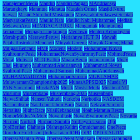
ManajemenMedia
Mandiri
Mandiri Pangan
MAndriansya
Marangkayu
Marantua
Maratua
Masalah Ormas
Masjid Nurul
Inayaat
Masjid Shirothol Mustaqiem
Masyarakat Sulawesi Selatan
MasyarakatPesisir
Maulid Nabi
Maulid Nabi Muhammad
Mediasi
MelawanArus
MEMBACA BUKU
Mengamuk
Mengurangi
kemacetan
Menjaga Lingkungan
Mentawir
Menteri Kebudayaan
Merah-putih
MerawatPertiwi
Meriahnya HUT RI
Mewah
PejabatInstruksi Mendagri
Minyak Goreng
Minyak Goreng Mahal
MitigasiBencana
MMP
Modena
Modern
Mohammad Novan
Syahronny Pasie
MohammadNovanSyahronnyPasie
MohmadYasin
Moral
Motivasi
MTQ Kaltim
Muara Berau
muara muntai
Muay
Thai
Mugirejo
Muhammad Andriansyah
Muhammad Novan
Syahroni Pasie
Muhammad Samsun
MuhammadAndriansyah
MUHAMMADIYAH
MuhammadSamsun
MUKTAMAR
MulawarmanChampionship2025
MunasAPPSI2025
Musda VI
PAN Samarinda
MusdaPAN
Musik
Musisi Muda
Muslimat NU
Muslimin
Musrembang
Musrembang 2025
Musrenbang
NajwaShihab
Nansen Yahuda
Narkoba
Narkotika
NASDEM
Nasionalisme
Natal dan Tahun Baru
Nataru
NelayanSamboja
Netralitas
Night Race
NilaiKebangsaan
Noah Maratua Resort
NomorModusNoMore
NovanPasie
NovanSyahronnyPasie
Novarita
Nu mart
Nurhadi
Nurhadi Saputra
Nurhayati Usman
Ojol
OjolBerlian
Olahraga
OlahragaKaltim
Omnichannel
OnePiece
Ooredoo Hutchison (Indosat atau IOH)
OPD
OPD KALTIM
Operasi Mantap Praja
Operasi Pekat Mahakam
OperasiGabungan