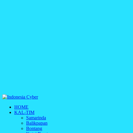
Indonesia Cyber
HOME
Media Cetak, Online & Streaming
KAL-TIM
Samarinda
Balikpapan
Bontang