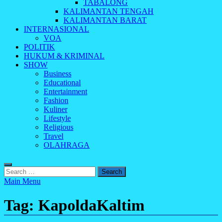
TABALONG
KALIMANTAN TENGAH
KALIMANTAN BARAT
INTERNASIONAL
VOA
POLITIK
HUKUM & KRIMINAL
SHOW
Business
Educational
Entertainment
Fashion
Kuliner
Lifestyle
Religious
Travel
OLAHRAGA
Search
for:
Main Menu
Tag:
KapoldaKaltim