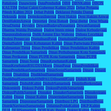
Pattalongi
Dasawisma
DataPenduduk
DBH
DBNKaltim
DBON
KALTIM
Debat Calon Gubernur Kaltim 2024
Debat Pertama
Pilgub Kaltim 2024
Debat Publik
Deklarasi Pemilu Damai
Dekrasda
demo
DemokrasiInternal
Deni Hakim
Deni Hakim Anwar
DeniHakimAnwar
Deportasi
Desa Batuah
Desa digital
Desa Wisata
DesaDigital
Deviden
DewanBudayaNusantara
DewanSampah
Dharma Wanita Persatuan
Dialog bisnis migas
Dialog Kebudayaan
DiasporaIndonesia
Didik Agung Eko Wahono
Diduga Lecehkan
Profesi Pengecara
DigitalisasiPajak
DigitalisasiPasarSegiri
DigitalSafety
Dinas Kehutanan Kaltim
Dinas Pariwisata Provinsi
Kalimantan Timur
Dinas Pendidikan
Dinas Pendidikan Kaltim
Dinas Pendidikan Samarinda
Dinas Perhubungan Kota Samarinda
Dinas Perikanan
Dinas PUPR Kota Samarinda
Dinas PUPR
Samarinda
Dinas Sosial
DinasKesehatanKaltim
DinasKesehatanRSUDIAMoeis
DinasPasar
DinasPendidikan
DinasPendidikanSamarinda
DinasSosialSamarinda
Dinasti
Dinasti
Politik
Disabilitas
DisdikbudSamarinda
DisdikbudSamarindaHIMPAUDIInsentifGuru
Dishub Kota
Samarinda
DishubKaltim
DishubSamarinda
DisiplinBerkendara
Diskominfo
Diskusi Public
DiskusiPublikSamarinda
DiskusiPublikSampah
Disnaker
DisnakerSamarinda
Disnakertrans
Kaltim
Dispar
Dispar Kaltim
DisperindagSamarinda
Dispora
Samarinda
DisporaparSamarinda
Distribusi LPG
DistribusiBeras
DistrikNavigasiSamarindap
DitlantasPoldaKaltim
DKP Kaltim
DLH
DLHSamarinda
DOB Kab. Pesisir
Dokter Kaltim
Doktet ke