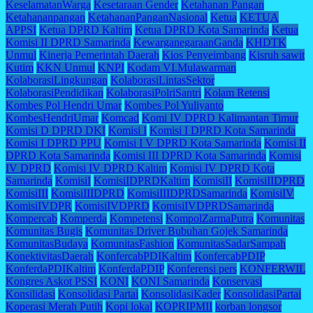
KeselamatanWarga
Kesetaraan Gender
Ketahanan Pangan
Ketahananpangan
KetahananPanganNasional
Ketua
KETUA
APPSI
Ketua DPRD Kaltim
Ketua DPRD Kota Samarinda
Ketua
Komisi II DPRD Samarinda
KewarganegaraanGanda
KHDTK
Unmul
Kinerja Pemerintah Daerah
Kios Penyeimbang
Kisruh sawit
Kutim
KKN Unmul
KNPI
Kodam VI.Mulawarman
KolaborasiLingkungan
KolaborasiLintasSektor
KolaborasiPendidikan
KolaborasiPolriSantri
Kolam Retensi
Kombes Pol Hendri Umar
Kombes Pol Yuliyanto
KombesHendriUmar
Komcad
Komi IV DPRD Kalimantan Timur
Komisi D DPRD DKI
Komisi I
Komisi I DPRD Kota Samarinda
Komisi I DPRD PPU
Komisi I V DPRD Kota Samarinda
Komisi II
DPRD Kota Samarinda
Komisi III DPRD Kota Samarinda
Komisi
IV DPRD
Komisi IV DPRD Kaltim
Komisi IV DPRD Kota
Samarinda
KomisiI
KomisiIDPRDKaltim
KomisiII
KomisiIIDPRD
KomisiIII
KomisiIIIDPRD
KomisiIIIDPRDSamarinda
KomisiIV
KomisiIVDPR
KomisiIVDPRD
KomisiIVDPRDSamarinda
Kompercab
Komperda
Kompetensi
KompolZarmaPutra
Komunitas
Komunitas Bugis
Komunitas Driver Bubuhan Gojek Samarinda
KomunitasBudaya
KomunitasFashion
KomunitasSadarSampah
KonektivitasDaerah
KonfercabPDIKaltim
KonfercabPDIP
KonferdaPDIKaltim
KonferdaPDIP
Konferensi pers
KONFERWIL
Kongres Askot PSSI
KONI
KONI Samarinda
Konservasi
Konsilidasi
Konsolidasi Partai
KonsolidasiKader
KonsolidasiPartai
Koperasi Merah Putih
Kopi lokal
KOPRIPMII
korban longsor