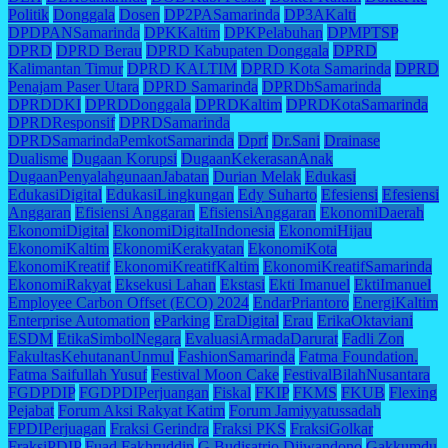
Politik
Donggala
Dosen
DP2PASamarinda
DP3AKalti
DPDPANSamarinda
DPKKaltim
DPKPelabuhan
DPMPTSP
DPRD
DPRD Berau
DPRD Kabupaten Donggala
DPRD
Kalimantan Timur
DPRD KALTIM
DPRD Kota Samarinda
DPRD
Penajam Paser Utara
DPRD Samarinda
DPRDbSamarinda
DPRDDKI
DPRDDonggala
DPRDKaltim
DPRDKotaSamarinda
DPRDResponsif
DPRDSamarinda
DPRDSamarindaPemkotSamarinda
Dprf
Dr.Sani
Drainase
Dualisme
Dugaan Korupsi
DugaanKekerasanAnak
DugaanPenyalahgunaanJabatan
Durian Melak
Edukasi
EdukasiDigital
EdukasiLingkungan
Edy Suharto
Efesiensi
Efesiensi
Anggaran
Efisiensi Anggaran
EfisiensiAnggaran
EkonomiDaerah
EkonomiDigital
EkonomiDigitalIndonesia
EkonomiHijau
EkonomiKaltim
EkonomiKerakyatan
EkonomiKota
EkonomiKreatif
EkonomiKreatifKaltim
EkonomiKreatifSamarinda
EkonomiRakyat
Eksekusi Lahan
Ekstasi
Ekti Imanuel
EktiImanuel
Employee Carbon Offset (ECO) 2024
EndarPriantoro
EnergiKaltim
Enterprise Automation
eParking
EraDigital
Erau
ErikaOktaviani
ESDM
EtikaSimbolNegara
EvaluasiArmadaDarurat
Fadli Zon
FakultasKehutananUnmul
FashionSamarinda
Fatma Foundation.
Fatma Saifullah Yusuf
Festival Moon Cake
FestivalBilahNusantara
FGDPDIP
FGDPDIPerjuangan
Fiskal
FKIP
FKMS
FKUB
Flexing
Pejabat
Forum Aksi Rakyat Katim
Forum Jamiyyatussadah
FPDIPerjuagan
Fraksi Gerindra
Fraksi PKS
FraksiGolkar
FraksiPDIP
Fuad Fakhruddin
G Budisatrio Djiwandono
Gakkumdu