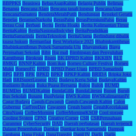
BBPPKS
Beasiswa
BebasAsapKaltim
Belanja Publik
Belimau
Benanga
Bencana Alam
Bencana tanah longsor
BencanaAlam
BencanaSumatera
BenderaMerahPutih
Bendungan
Bengkel Geratis
Bepelas
BerantasNarkoba
BerasPalsu
BerasPremiumPalsu
Berau
Berau Coal
Berbagi
Berita
Berita Hoaks
Berita Kalimantan Timur
BeritaKaltim
BeritaNasionalIndcyber
BeritaPendidikan
BeritaSamarinda
BeritaTeknologi
BeritaUtama
Berlindung dibalik
kuasa hukum
Bermanfaat
Best Workplace 2025
Bhabinkamtibmas
Bhabinkamtibmas Polsek Samarinda Ulu
Bhayangkara
Biaya
Perpisahan Sekolah
Bibit
Big mall
Bimbingan dan Penyuluhan
Kamtibmas
Birokrasi
Bisnis
BK DPRD Kaltim
BKKBN
BLT
BMKG
BNNP Kaltim
Bom ikan
Borneo Culture Festival
Borneo
Mukti
BorneoFC
BPBD
BPBD Paser Utara
BPBD Samarinda
BPG
BPJS
BPK
BPKD
BPKP
BPKP Kaltim
BRIDA
Bripka Joko
Hadi
BRISuperLeague
BSU
Budaya Kerja Sehat
BudayaKaltim
Budianto Bulang
Buka Puasa Bersama
Bulog
Buloh
BUMD
BUMDes
BUMDKaltim
BundaGilfa
BundaLiterasi
Bupati
Buruh
Bus Sekolah
Busang
BusPelajar
BWS Kaltim
BWSKalimantanIV
Cagar Budaya
Cagub-Cawagub
Cagub-Cawagub Kaltim
Calon
Gubernur
CarFreeDay
Cawapres
Cegah banjir
CegahKecelakaan
CitraNiaga
CoffeeMorning
CoffeeMorningKSOP
Cool storage
Cooling System
CPNS
Creative Corner
CSR
CSRPerusahaan
Curanmor
CyberSecurity
DAD
Daerah perbatasan
Daerah terpencil
Dalang Penembakan
Damkar
Damkar kota Samarinda
Dampak
Tambang
Dana Fiskal
DanaTransfer
Dapil IV
Darlis
Darlis