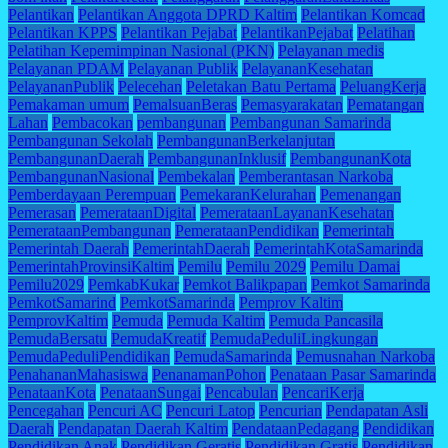
Pelantikan
Pelantikan Anggota DPRD Kaltim
Pelantikan Komcad
Pelantikan KPPS
Pelantikan Pejabat
PelantikanPejabat
Pelatihan
Pelatihan Kepemimpinan Nasional (PKN)
Pelayanan medis
Pelayanan PDAM
Pelayanan Publik
PelayananKesehatan
PelayananPublik
Pelecehan
Peletakan Batu Pertama
PeluangKerja
Pemakaman umum
PemalsuanBeras
Pemasyarakatan
Pematangan
Lahan
Pembacokan
pembangunan
Pembangunan Samarinda
Pembangunan Sekolah
PembangunanBerkelanjutan
PembangunanDaerah
PembangunanInklusif
PembangunanKota
PembangunanNasional
Pembekalan
Pemberantasan Narkoba
Pemberdayaan Perempuan
PemekaranKelurahan
Pemenangan
Pemerasan
PemerataanDigital
PemerataanLayananKesehatan
PemerataanPembangunan
PemerataanPendidikan
Pemerintah
Pemerintah Daerah
PemerintahDaerah
PemerintahKotaSamarinda
PemerintahProvinsiKaltim
Pemilu
Pemilu 2029
Pemilu Damai
Pemilu2029
PemkabKukar
Pemkot Balikpapan
Pemkot Samarinda
PemkotSamarind
PemkotSamarinda
Pemprov Kaltim
PemprovKaltim
Pemuda
Pemuda Kaltim
Pemuda Pancasila
PemudaBersatu
PemudaKreatif
PemudaPeduliLingkungan
PemudaPeduliPendidikan
PemudaSamarinda
Pemusnahan Narkoba
PenahananMahasiswa
PenanamanPohon
Penataan Pasar Samarinda
PenataanKota
PenataanSungai
Pencabulan
PencariKerja
Pencegahan
Pencuri AC
Pencuri Latop
Pencurian
Pendapatan Asli
Daerah
Pendapatan Daerah Kaltim
PendataanPedagang
Pendidikan
Pendidikan Anak
Pendidikan Geratis
Pendidikan Gratis
Pendidikan