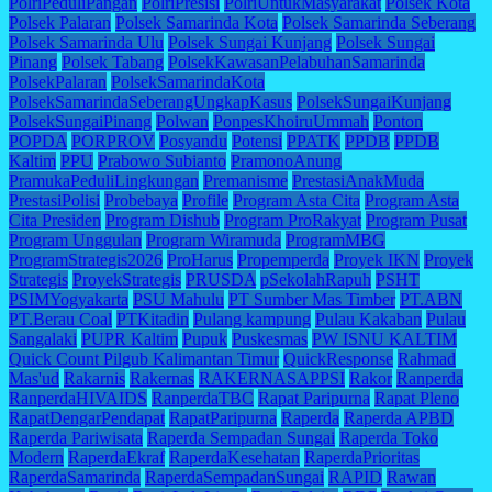
PolriPeduliPangan
PolriPresisi
PolriUntukMasyarakat
Polsek Kota
Polsek Palaran
Polsek Samarinda Kota
Polsek Samarinda Seberang
Polsek Samarinda Ulu
Polsek Sungai Kunjang
Polsek Sungai
Pinang
Polsek Tabang
PolsekKawasanPelabuhanSamarinda
PolsekPalaran
PolsekSamarindaKota
PolsekSamarindaSeberangUngkapKasus
PolsekSungaiKunjang
PolsekSungaiPinang
Polwan
PonpesKhoiruUmmah
Ponton
POPDA
PORPROV
Posyandu
Potensi
PPATK
PPDB
PPDB
Kaltim
PPU
Prabowo Subianto
PramonoAnung
PramukaPeduliLingkungan
Premanisme
PrestasiAnakMuda
PrestasiPolisi
Probebaya
Profile
Program Asta Cita
Program Asta
Cita Presiden
Program Dishub
Program ProRakyat
Program Pusat
Program Unggulan
Program Wiramuda
ProgramMBG
ProgramStrategis2026
ProHarus
Propemperda
Proyek IKN
Proyek
Strategis
ProyekStrategis
PRUSDA
pSekolahRapuh
PSHT
PSIMYogyakarta
PSU Mahulu
PT Sumber Mas Timber
PT.ABN
PT.Berau Coal
PTKitadin
Pulang kampung
Pulau Kakaban
Pulau
Sangalaki
PUPR Kaltim
Pupuk
Puskesmas
PW ISNU KALTIM
Quick Count Pilgub Kalimantan Timur
QuickResponse
Rahmad
Mas'ud
Rakarnis
Rakernas
RAKERNASAPPSI
Rakor
Ranperda
RanperdaHIVAIDS
RanperdaTBC
Rapat Paripurna
Rapat Pleno
RapatDengarPendapat
RapatParipurna
Raperda
Raperda APBD
Raperda Pariwisata
Raperda Sempadan Sungai
Raperda Toko
Modern
RaperdaEkraf
RaperdaKesehatan
RaperdaPrioritas
RaperdaSamarinda
RaperdaSempadanSungai
RAPID
Rawan