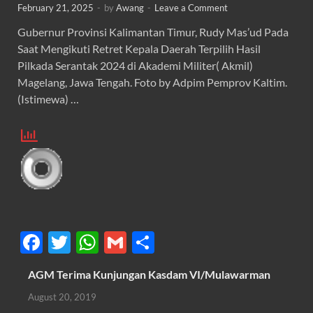
February 21, 2025
-
by
Awang
-
Leave a Comment
Gubernur Provinsi Kalimantan Timur, Rudy Mas’ud Pada
Saat Mengikuti Retret Kepala Daerah Terpilih Hasil
Pilkada Serantak 2024 di Akademi Militer( Akmil)
Magelang, Jawa Tengah. Foto by Adpim Pemprov Kaltim.
(Istimewa) …
F
T
W
G
S
ac
w
h
m
h
AGM Terima Kunjungan Kasdam VI/Mulawarman
e
itt
at
ail
ar
August 20, 2019
b
er
s
e