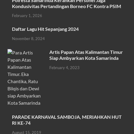
Polresta Samarinda Kerahkan Personel Jaga
e
itt
at
ail
ar
Kondusivitas Pertandingan Borneo FC Kontra PSIM
b
er
s
e
February 1, 2026
o
A
Daftar Lagu Hit Sepanjang 2024
o
p
November 8, 2024
k
p
Artis Papan Atas Kalimantan Timur
Siap Ambyarkan Kota Samarinda
February 4, 2023
PARADE KARNAVAL SAMBOJA, MERIAHKAN HUT
RI KE-74
August 15, 2019