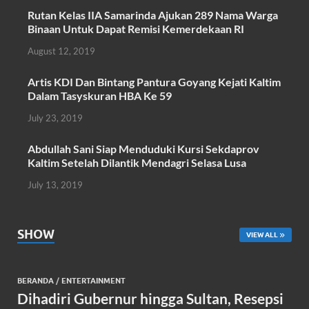
o
A
Rutan Kelas IIA Samarinda Ajukan 289 Nama Warga
Binaan Untuk Dapat Remisi Kemerdekaan RI
o
p
August 12, 2019
k
p
Artis KDI Dan Bintang Pantura Goyang Kejati Kaltim
Dalam Tasyskuran HBA Ke 59
July 23, 2019
Abdullah Sani Siap Menduduki Kursi Sekdaprov
Kaltim Setelah Dilantik Mendagri Selasa Lusa
July 13, 2019
SHOW
VIEW ALL
BERANDA
/
ENTERTAINMENT
Dihadiri Gubernur hingga Sultan, Resepsi