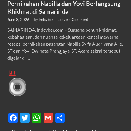
Pernikahan Nabilla dan Yovi Berlangsung
Khidmat di Samarinda
June 8, 2026
-
by
indcyber
-
Leave a Comment
SAMARINDA, indcyber.com – Suasana penuh khidmat,
kebahagiaan, dan nuansa kekeluargaan kental mewarnai
resepsi pernikahan pasangan Nabilla Syifa Audriyana Ajie,
ST dan Yovi Dwinata Prangjaya, ST. Acara sakral tersebut
digelar di …
F
T
W
G
S
ac
w
h
m
h