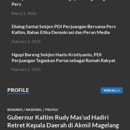
k
p
Pers
March 2, 2026
Dialog Santai Sekjen PDI Perjuangan Bersama Pers
Kaltim, Bahas Etika Demokrasi dan Peran Media
February 2, 2026
Ngopi Bareng Sekjen Hasto Kristiyanto, PDI
Perjuangan Tegaskan Partai sebagai Rumah Rakyat
February 2, 2026
PROFILE
VIEW ALL
BERANDA
/
NASIONAL
/
PROFILE
Gubernur Kaltim Rudy Mas’ud Hadiri
Retret Kepala Daerah di Akmil Magelang