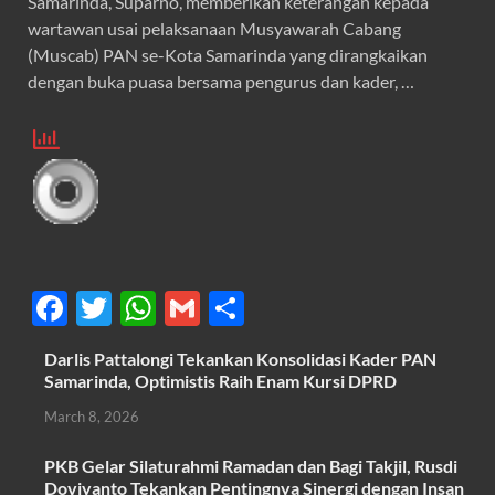
Samarinda, Suparno, memberikan keterangan kepada
wartawan usai pelaksanaan Musyawarah Cabang
(Muscab) PAN se-Kota Samarinda yang dirangkaikan
dengan buka puasa bersama pengurus dan kader, …
F
T
W
G
S
ac
w
h
m
h
Darlis Pattalongi Tekankan Konsolidasi Kader PAN
e
itt
at
ail
ar
Samarinda, Optimistis Raih Enam Kursi DPRD
b
er
s
e
March 8, 2026
o
A
PKB Gelar Silaturahmi Ramadan dan Bagi Takjil, Rusdi
o
p
Doviyanto Tekankan Pentingnya Sinergi dengan Insan