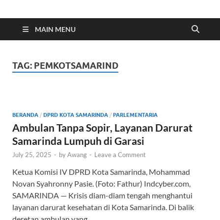
Indonesia Cyber
Media Cetak, Online & Streaming
MAIN MENU
TAG:
PEMKOTSAMARIND
BERANDA
/
DPRD KOTA SAMARINDA
/
PARLEMENTARIA
Ambulan Tanpa Sopir, Layanan Darurat
Samarinda Lumpuh di Garasi
July 25, 2025
-
by
Awang
-
Leave a Comment
Ketua Komisi IV DPRD Kota Samarinda, Mohammad
Novan Syahronny Pasie. (Foto: Fathur) Indcyber.com,
SAMARINDA — Krisis diam-diam tengah menghantui
layanan darurat kesehatan di Kota Samarinda. Di balik
deretan ambulan yang …