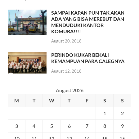
SAMPAI KAPAN PUN TAK AKAN
ADA YANG BISA MEREBUT DAN
MENDUDUKI KANTOR
KOMURA!!!!
August 20, 2018
PERINDO KUKAR BEKALI
KEMAMPUAN PARA CALEGNYA
August 12, 2018
August 2026
M
T
W
T
F
S
S
1
2
3
4
5
6
7
8
9
10
11
12
13
14
15
16