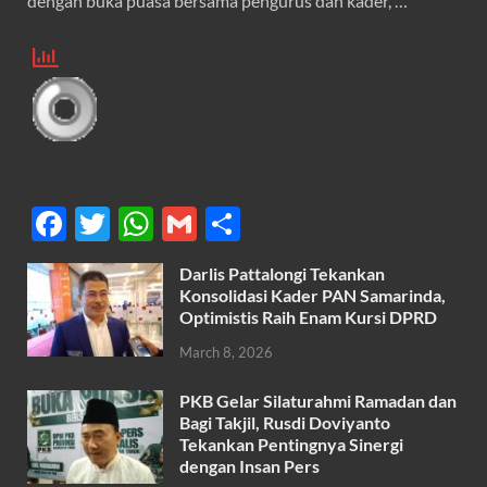
dengan buka puasa bersama pengurus dan kader, …
F
T
W
G
S
ac
w
h
m
h
Darlis Pattalongi Tekankan
e
itt
at
ail
ar
Konsolidasi Kader PAN Samarinda,
b
er
s
Optimistis Raih Enam Kursi DPRD
e
o
A
March 8, 2026
o
p
PKB Gelar Silaturahmi Ramadan dan
k
p
Bagi Takjil, Rusdi Doviyanto
Tekankan Pentingnya Sinergi
dengan Insan Pers