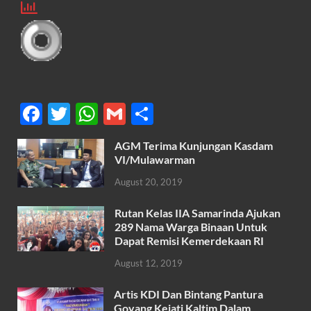
F
T
W
G
S
ac
w
h
m
h
AGM Terima Kunjungan Kasdam
e
itt
at
ail
ar
VI/Mulawarman
b
er
s
e
August 20, 2019
o
A
Rutan Kelas IIA Samarinda Ajukan
o
p
289 Nama Warga Binaan Untuk
k
p
Dapat Remisi Kemerdekaan RI
August 12, 2019
Artis KDI Dan Bintang Pantura
Goyang Kejati Kaltim Dalam