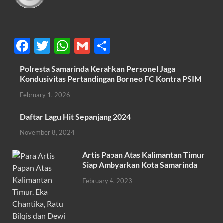
F
T
W
G
S
ac
w
h
m
h
Polresta Samarinda Kerahkan Personel Jaga
e
itt
at
ail
ar
Kondusivitas Pertandingan Borneo FC Kontra PSIM
b
er
s
e
February 1, 2026
o
A
Daftar Lagu Hit Sepanjang 2024
o
p
November 8, 2024
k
p
Artis Papan Atas Kalimantan Timur
Siap Ambyarkan Kota Samarinda
February 4, 2023