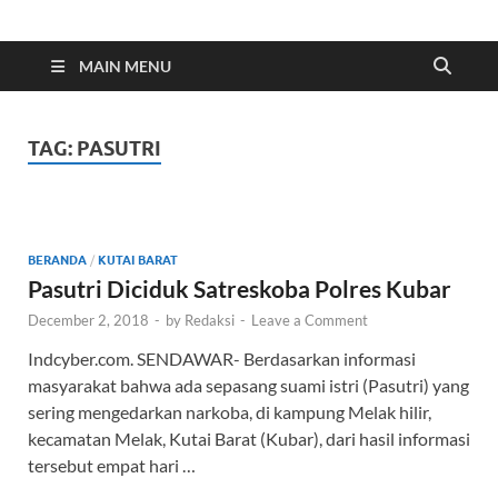
Indonesia Cyber
Media Cetak, Online & Streaming
MAIN MENU
TAG:
PASUTRI
BERANDA
/
KUTAI BARAT
Pasutri Diciduk Satreskoba Polres Kubar
December 2, 2018
-
by
Redaksi
-
Leave a Comment
Indcyber.com. SENDAWAR- Berdasarkan informasi
masyarakat bahwa ada sepasang suami istri (Pasutri) yang
sering mengedarkan narkoba, di kampung Melak hilir,
kecamatan Melak, Kutai Barat (Kubar), dari hasil informasi
tersebut empat hari …