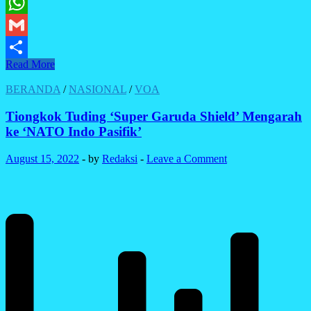
Twitter
WhatsApp
Gmail
Dibalik
Read More
Share
Kecangihan
Sistem
BERANDA
/
NASIONAL
/
VOA
Perintah
Suara
Tiongkok Tuding ‘Super Garuda Shield’ Mengarah
Amazon
ke ‘NATO Indo Pasifik’
August 15, 2022
-
by
Redaksi
-
Leave a Comment