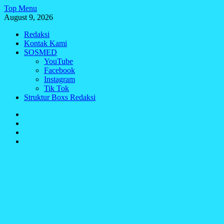
Skip
Top Menu
to
August 9, 2026
content
Redaksi
Kontak Kami
SOSMED
YouTube
Facebook
Instagram
Tik Tok
Struktur Boxs Redaksi
Redaksi
Kontak
Kami
SOSMED
Struktur
Boxs
Redaksi