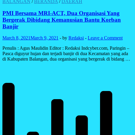
ANDI
BALANGAN
/
BERANDA
/
DAERAH
HARUN
TEMUI
PMI Bersama MRI-ACT, Dua Organisasi Yang
GUBERNUR
Bergerak Dibidang Kemanusian Bantu Korban
KALTIM
Banjir
LAPORKAN
BELUM
March 8, 2021
March 9, 2021
-
by
Redaksi
-
Leave a Comment
CAIRNYA
DANA
Penulis : Agus Maulidin Editor : Redaksi Indcyber.com, Paringin –
PENANGAN
Pasca diguyur hujan dan terjadi banjir di dua Kecamatan yang ada
COVID
di Kabupaten Balangan, dua organisasi yang bergerak di bidang …
19
DI
RUMAH
SAKIT
PLAT
MERAH
DAN
SWASTA
DI
SAMARINDA.