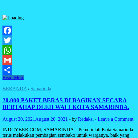
Facebook
Twitter
WhatsApp
Gmail
Setelah
Read More
Share
Lama
Bersaing,
BERANDA
/
Samarinda
Layanan
Streaming
20.000 PAKET BERAS DI BAGIKAN SECARA
Video
BERTAHAP OLEH WALI KOTA SAMARINDA.
Bakal
‘Rujuk’
August 20, 2021
August 20, 2021
-
by
Redaksi
-
Leave a Comment
dengan
Bioskop?
INDCYBER.COM, SAMARINDA – Pemerintah Kota Samarinda
terus melakukan pembagian sembako untuk warganya, baik yang