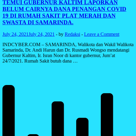
TEMUI GUBERNUR KALTIM LAPORKAN
PPKM
BELUM CAIRNYA DANA PENANGAN COVID
LEVEL
19 DI RUMAH SAKIT PLAT MERAH DAN
4
SWASTA DI SAMARINDA.
HINGGA
2
AGUSTUS
July 24, 2021
July 24, 2021
-
by
Redaksi
-
Leave a Comment
2021
INDCYBER.COM – SAMARINDA, Walikota dan Wakil Walikota
Samarinda, Dr. Andi Harun dan Dr. Rusmadi Wongso mendatangi
Gubernur Kaltim, Ir. Isran Noor di kantor gubernur, Jum’at
24/7/2021. Rumah Sakit butuh dana …