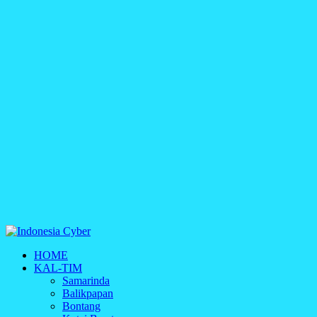
Indonesia Cyber
HOME
Media Cetak, Online & Streaming
KAL-TIM
Samarinda
Balikpapan
Bontang