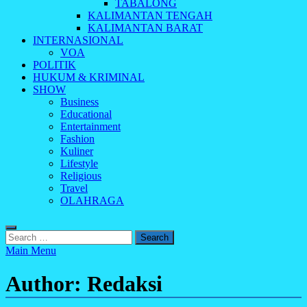
TABALONG
KALIMANTAN TENGAH
KALIMANTAN BARAT
INTERNASIONAL
VOA
POLITIK
HUKUM & KRIMINAL
SHOW
Business
Educational
Entertainment
Fashion
Kuliner
Lifestyle
Religious
Travel
OLAHRAGA
Search
for:
Main Menu
Author:
Redaksi