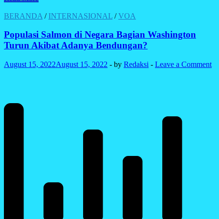
Share
Tuding
‘Super
BERANDA
/
INTERNASIONAL
/
VOA
Garuda
Shield’
Populasi Salmon di Negara Bagian Washington
Mengarah
Turun Akibat Adanya Bendungan?
ke
‘NATO
August 15, 2022
August 15, 2022
-
by
Redaksi
-
Leave a Comment
Indo
Pasifik’