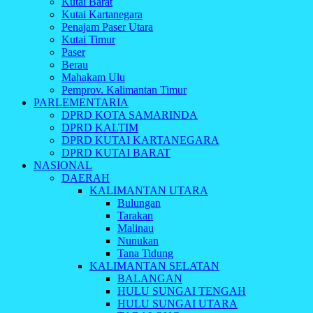
Kutai Barat
Kutai Kartanegara
Penajam Paser Utara
Kutai Timur
Paser
Berau
Mahakam Ulu
Pemprov. Kalimantan Timur
PARLEMENTARIA
DPRD KOTA SAMARINDA
DPRD KALTIM
DPRD KUTAI KARTANEGARA
DPRD KUTAI BARAT
NASIONAL
DAERAH
KALIMANTAN UTARA
Bulungan
Tarakan
Malinau
Nunukan
Tana Tidung
KALIMANTAN SELATAN
BALANGAN
HULU SUNGAI TENGAH
HULU SUNGAI UTARA