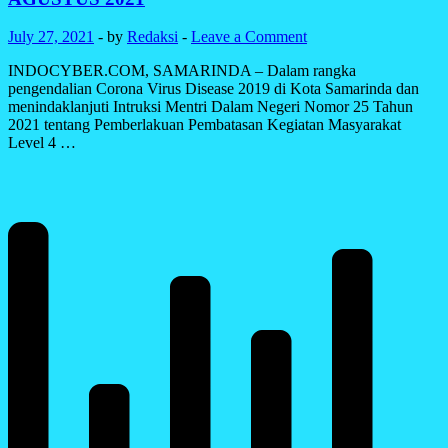
SE-
KOTA
July 27, 2021
-
by
Redaksi
-
Leave a Comment
SAMARINDA
DALAM
INDOCYBER.COM, SAMARINDA – Dalam rangka
PENANGANAN
pengendalian Corona Virus Disease 2019 di Kota Samarinda dan
COVID
menindaklanjuti Intruksi Mentri Dalam Negeri Nomor 25 Tahun
19
2021 tentang Pemberlakuan Pembatasan Kegiatan Masyarakat
Level 4 …