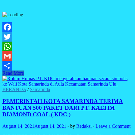
Facebook
Twitter
WhatsApp
Gmail
20.000
Read More
Share
PAKET
BERAS
DI
BERANDA
/
Samarinda
BAGIKAN
SECARA
PEMERINTAH KOTA SAMARINDA TERIMA
BERTAHAP
BANTUAN 500 PAKET DARI PT. KALTIM
OLEH
DIAMOND COAL ( KDC )
WALI
KOTA
August 14, 2021
August 14, 2021
-
by
Redaksi
-
Leave a Comment
SAMARINDA.