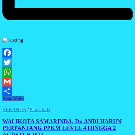
Facebook
Twitter
WhatsApp
Gmail
WALIKOTA
Read More
Share
SAMARINDA,
Dr.
BERANDA
/
Samarinda
ANDI
HARUN
WALIKOTA SAMARINDA, Dr. ANDI HARUN
OPTIMALKAN
PERPANJANG PPKM LEVEL 4 HINGGA 2
PUSKESMAS
AGUSTUS 2021