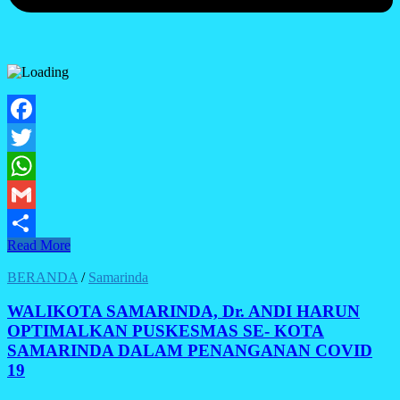
Facebook
Twitter
WhatsApp
Gmail
PEMERINTAH
Read More
Share
KOTA
SAMARINDA
BERANDA
/
Samarinda
TERIMA
BANTUAN
WALIKOTA SAMARINDA, Dr. ANDI HARUN
500
OPTIMALKAN PUSKESMAS SE- KOTA
PAKET
SAMARINDA DALAM PENANGANAN COVID
DARI
19
PT.
KALTIM