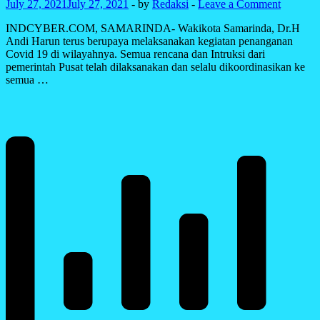
DIAMOND
July 27, 2021
July 27, 2021
-
by
Redaksi
-
Leave a Comment
COAL
INDCYBER.COM, SAMARINDA- Wakikota Samarinda, Dr.H
(
Andi Harun terus berupaya melaksanakan kegiatan penanganan
KDC
Covid 19 di wilayahnya. Semua rencana dan Intruksi dari
)
pemerintah Pusat telah dilaksanakan dan selalu dikoordinasikan ke
semua …