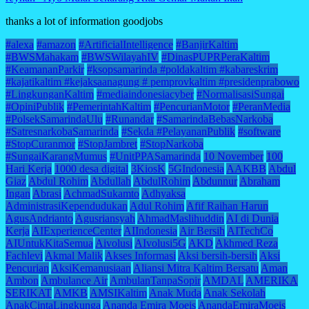
thanks a lot of information goodjobs
#alexa
#amazon
#ArtificialIntelligence
#BanjirKaltim
#BWSMahakam
#BWSWilayahIV
#DinasPUPRPeraKaltim
#KeamananParkir
#ksopsamarinda #poldakaltim #kabareskrim
#kajatikaltim #kejaksaanagung # pemprovkaltim #presidenprabowo
#LingkunganKaltim
#mediaindonesiacyber
#NormalisasiSungai
#OpiniPublik
#PemerintahKaltim
#PencurianMotor
#PeranMedia
#PolsekSamarindaUlu
#Runandar
#SamarindaBebasNarkoba
#SatresnarkobaSamarinda
#Sekda #PelayananPublik
#software
#StopCuranmor
#StopJambret
#StopNarkoba
#SungaiKarangMumus
#UnitPPASamarinda
10 November
100
Hari Kerja
1000 desa digital
3KiosK
5GIndonesia
AAKBB
Abdul
Giaz
Abdul Rohim
Abdullah
AbdulRohim
Abdunnur
Abraham
Ingan
Abrasi
AchmadSukamto
Adhyaksa
AdministrasiKependudukan
Adul Rohim
Afif Raihan Harun
AgusAndrianto
Agusriansyah
AhmadMaslihuddin
AI di Dunia
Kerja
AIExperienceCenter
AIIndonesia
Air Bersih
AITechCo
AIUntukKitaSemua
Aivolusi
AIvolusi5G
AKD
Akhmed Reza
Fachlevi
Akmal Malik
Akses Informasi
Aksi bersih-bersih
Aksi
Pencurian
AksiKemanusiaan
Aliansi Mitra Kaltim Bersatu
Aman
Ambon
Ambulance Air
AmbulanTanpaSopir
AMDAL
AMERIKA
SERIKAT
AMKB
AMSIKaltim
Anak Muda
Anak Sekolah
AnakCintaLingkunga
Ananda Emira Moeis
AnandaEmiraMoeis