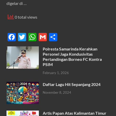
digelar di …
0 total views
F
T
W
G
S
ac
w
h
m
h
Polresta Samarinda Kerahkan
e
itt
at
ail
ar
Personel Jaga Kondusivitas
b
er
s
Pertandingan Borneo FC Kontra
e
PSIM
o
A
February 1, 2026
o
p
k
p
Daftar Lagu Hit Sepanjang 2024
November 8, 2024
Artis Papan Atas Kalimantan Timur