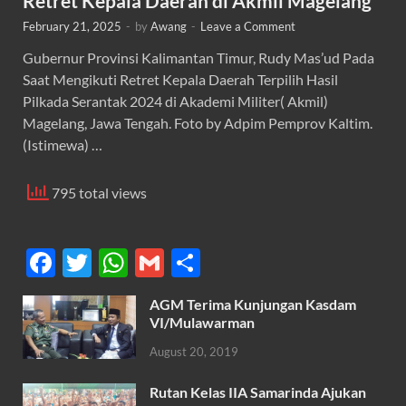
Retret Kepala Daerah di Akmil Magelang
February 21, 2025
-
by
Awang
-
Leave a Comment
Gubernur Provinsi Kalimantan Timur, Rudy Mas’ud Pada
Saat Mengikuti Retret Kepala Daerah Terpilih Hasil
Pilkada Serantak 2024 di Akademi Militer( Akmil)
Magelang, Jawa Tengah. Foto by Adpim Pemprov Kaltim.
(Istimewa) …
795 total views
F
T
W
G
S
ac
w
h
m
h
AGM Terima Kunjungan Kasdam
e
itt
at
ail
ar
VI/Mulawarman
b
er
s
e
August 20, 2019
o
A
Rutan Kelas IIA Samarinda Ajukan