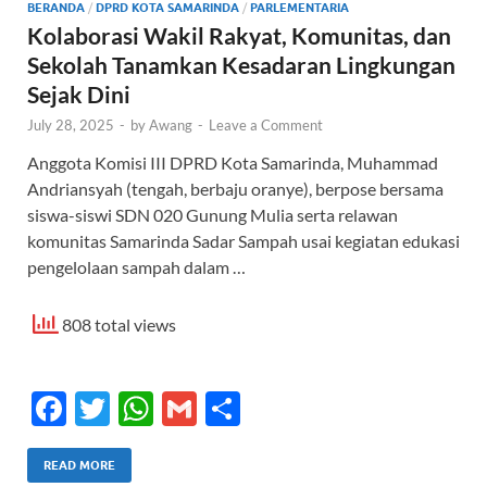
BERANDA
/
DPRD KOTA SAMARINDA
/
PARLEMENTARIA
Kolaborasi Wakil Rakyat, Komunitas, dan
Sekolah Tanamkan Kesadaran Lingkungan
Sejak Dini
July 28, 2025
-
by
Awang
-
Leave a Comment
Anggota Komisi III DPRD Kota Samarinda, Muhammad
Andriansyah (tengah, berbaju oranye), berpose bersama
siswa-siswi SDN 020 Gunung Mulia serta relawan
komunitas Samarinda Sadar Sampah usai kegiatan edukasi
pengelolaan sampah dalam …
808 total views
F
T
W
G
S
ac
w
h
m
h
e
itt
at
ail
ar
READ MORE