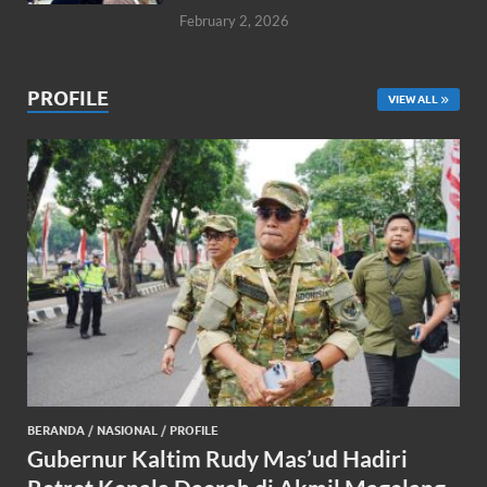
February 2, 2026
PROFILE
VIEW ALL
BERANDA
/
NASIONAL
/
PROFILE
Gubernur Kaltim Rudy Mas’ud Hadiri