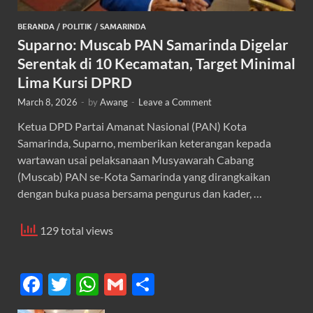
BERANDA
/
POLITIK
/
SAMARINDA
Suparno: Muscab PAN Samarinda Digelar
Serentak di 10 Kecamatan, Target Minimal
Lima Kursi DPRD
March 8, 2026
-
by
Awang
-
Leave a Comment
Ketua DPD Partai Amanat Nasional (PAN) Kota
Samarinda, Suparno, memberikan keterangan kepada
wartawan usai pelaksanaan Musyawarah Cabang
(Muscab) PAN se-Kota Samarinda yang dirangkaikan
dengan buka puasa bersama pengurus dan kader, …
129 total views
F
T
W
G
S
ac
w
h
m
h