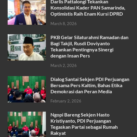
Darlis Pattalongi Tekankan
e
itt
at
ail
ar
Konsolidasi Kader PAN Samarinda,
b
er
s
Optimistis Raih Enam Kursi DPRD
e
o
A
March 8, 2026
o
p
PKB Gelar Silaturahmi Ramadan dan
k
p
Bagi Takjil, Rusdi Doviyanto
Tekankan Pentingnya Sinergi
dengan Insan Pers
March 2, 2026
Dialog Santai Sekjen PDI Perjuangan
Bersama Pers Kaltim, Bahas Etika
Demokrasi dan Peran Media
February 2, 2026
Ngopi Bareng Sekjen Hasto
Kristiyanto, PDI Perjuangan
Tegaskan Partai sebagai Rumah
Rakyat