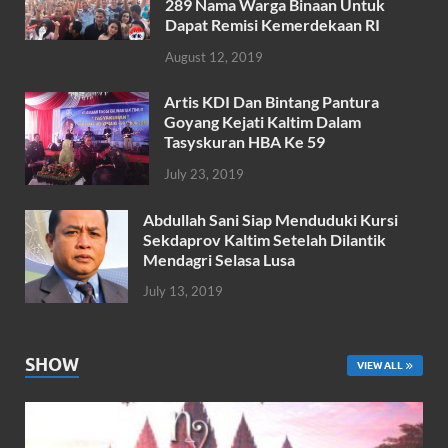
o
p
289 Nama Warga Binaan Untuk
k
p
Dapat Remisi Kemerdekaan RI
August 12, 2019
Artis KDI Dan Bintang Pantura
Goyang Kejati Kaltim Dalam
Tasyskuran HBA Ke 59
July 23, 2019
Abdullah Sani Siap Menduduki Kursi
Sekdaprov Kaltim Setelah Dilantik
Mendagri Selasa Lusa
July 13, 2019
SHOW
VIEW ALL