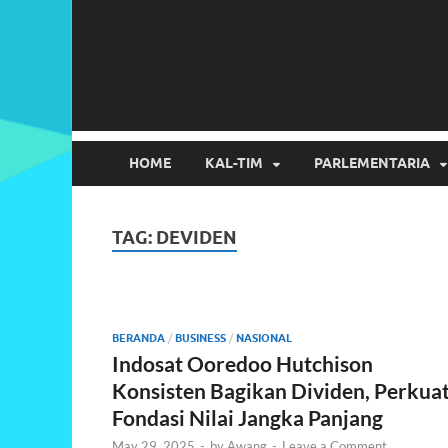
HOME
KAL-TIM
PARLEMENTARIA
TAG:
DEVIDEN
BERANDA
/
BUSINESS
/
NASIONAL
Indosat Ooredoo Hutchison
Konsisten Bagikan Dividen, Perkua
Fondasi Nilai Jangka Panjang
May 29, 2025
-
by
Awang
-
Leave a Comment