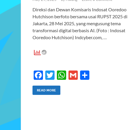
Direksi dan Dewan Komisaris Indosat Ooredoo
Hutchison berfoto bersama usai RUPST 2025 di
Jakarta, 28 Mei 2025, yang mengusung tema
transformasi digital berbasis AI. (Foto : Indosat
Ooredoo Hutchison) Indcyber.com, …
F
T
W
G
S
ac
w
h
m
h
e
itt
at
ail
ar
READ MORE
b
er
s
e
o
A
o
p