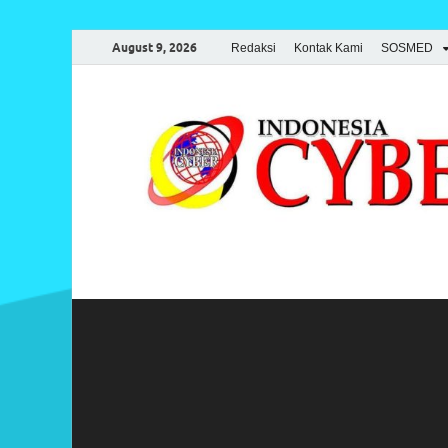
August 9, 2026
Redaksi
Kontak Kami
SOSMED
Indonesia Cyber
Media Cetak, Online & Streaming