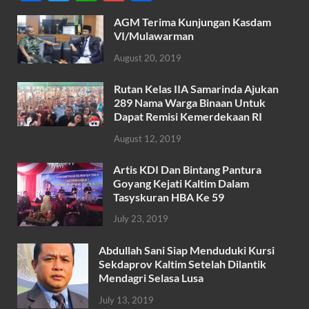
ac
w
h
m
h
AGM Terima Kunjungan Kasdam
e
itt
at
ail
ar
VI/Mulawarman
b
er
s
e
August 20, 2019
o
A
Rutan Kelas IIA Samarinda Ajukan
o
p
289 Nama Warga Binaan Untuk
k
p
Dapat Remisi Kemerdekaan RI
August 12, 2019
Artis KDI Dan Bintang Pantura
Goyang Kejati Kaltim Dalam
Tasyskuran HBA Ke 59
July 23, 2019
Abdullah Sani Siap Menduduki Kursi
Sekdaprov Kaltim Setelah Dilantik
Mendagri Selasa Lusa
July 13, 2019