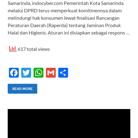
Samarinda, indocyber.com Pemerintah Kota Samarinda
melalui DPRD terus memperkuat komitmennya dalam
melindungi hak konsumen lewat finalisasi Rancangan
Peraturan Daerah (Raperda) tentang Jaminan Produk
Halal dan Higienis. Aturan ini disiapkan sebagai respons …
617 total views
F
T
W
G
S
ac
w
h
m
h
e
itt
at
ail
ar
READ MORE
b
er
s
e
o
A
o
p
k
p