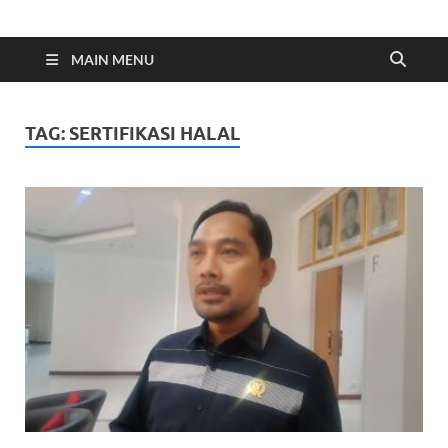
Indonesia Cyber
Media Cetak, Online & Streaming
MAIN MENU
TAG:
SERTIFIKASI HALAL