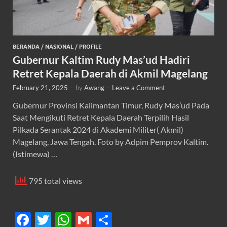
BERANDA
/
NASIONAL
/
PROFILE
Gubernur Kaltim Rudy Mas’ud Hadiri
Retret Kepala Daerah di Akmil Magelang
February 21, 2025
-
by
Awang
-
Leave a Comment
Gubernur Provinsi Kalimantan Timur, Rudy Mas’ud Pada
Saat Mengikuti Retret Kepala Daerah Terpilih Hasil
Pilkada Serantak 2024 di Akademi Militer( Akmil)
Magelang, Jawa Tengah. Foto by Adpim Pemprov Kaltim.
(Istimewa) …
795 total views
F
T
W
G
S