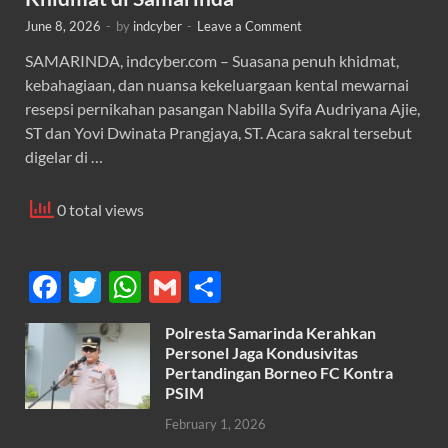
June 8, 2026
-
by
indcyber
-
Leave a Comment
SAMARINDA, indcyber.com – Suasana penuh khidmat,
kebahagiaan, dan nuansa kekeluargaan kental mewarnai
resepsi pernikahan pasangan Nabilla Syifa Audriyana Ajie,
ST dan Yovi Dwinata Prangjaya, ST. Acara sakral tersebut
digelar di …
0 total views
F
T
W
G
S
ac
w
h
m
h
Polresta Samarinda Kerahkan
e
itt
at
ail
ar
Personel Jaga Kondusivitas
b
er
s
Pertandingan Borneo FC Kontra
e
PSIM
o
A
February 1, 2026
o
p