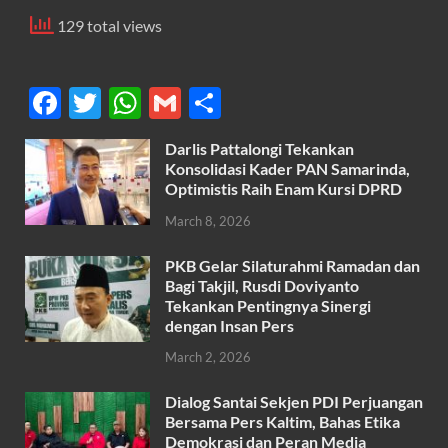
129 total views
F
T
W
G
S
ac
w
h
m
h
Darlis Pattalongi Tekankan
e
itt
at
ail
ar
Konsolidasi Kader PAN Samarinda,
b
er
s
Optimistis Raih Enam Kursi DPRD
e
o
A
March 8, 2026
o
p
PKB Gelar Silaturahmi Ramadan dan
k
p
Bagi Takjil, Rusdi Doviyanto
Tekankan Pentingnya Sinergi
dengan Insan Pers
March 2, 2026
Dialog Santai Sekjen PDI Perjuangan
Bersama Pers Kaltim, Bahas Etika
Demokrasi dan Peran Media