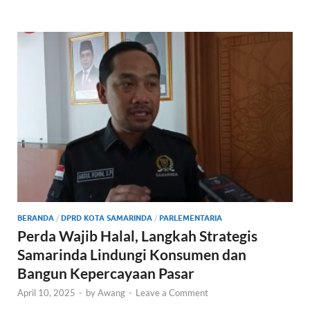
b
er
s
e
o
A
o
p
k
p
BERANDA
/
DPRD KOTA SAMARINDA
/
PARLEMENTARIA
Perda Wajib Halal, Langkah Strategis
Samarinda Lindungi Konsumen dan
Bangun Kepercayaan Pasar
April 10, 2025
-
by
Awang
-
Leave a Comment