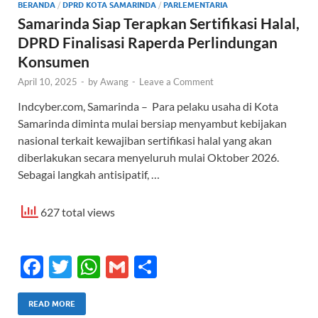
BERANDA
/
DPRD KOTA SAMARINDA
/
PARLEMENTARIA
Samarinda Siap Terapkan Sertifikasi Halal,
DPRD Finalisasi Raperda Perlindungan
Konsumen
April 10, 2025
-
by
Awang
-
Leave a Comment
Indcyber.com, Samarinda – Para pelaku usaha di Kota
Samarinda diminta mulai bersiap menyambut kebijakan
nasional terkait kewajiban sertifikasi halal yang akan
diberlakukan secara menyeluruh mulai Oktober 2026.
Sebagai langkah antisipatif, …
627 total views
F
T
W
G
S
ac
w
h
m
h
e
itt
at
ail
ar
READ MORE