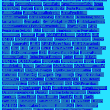
Bepelas
BerantasNarkoba
BerasPalsu
BerasPremiumPalsu
Berau
Berau Coal
Berbagi
Berita
Berita Hoaks
Berita Kalimantan Timur
BeritaKaltim
BeritaNasionalIndcyber
BeritaPendidikan
BeritaSamarinda
BeritaTeknologi
BeritaUtama
Berlindung dibalik
kuasa hukum
Bermanfaat
Best Workplace 2025
Bhabinkamtibmas
Bhabinkamtibmas Polsek Samarinda Ulu
Bhayangkara
Biaya
Perpisahan Sekolah
Bibit
Big mall
Bimbingan dan Penyuluhan
Kamtibmas
Birokrasi
Bisnis
BK DPRD Kaltim
BKKBN
BLT
BMKG
BNNP Kaltim
Bom ikan
Borneo Culture Festival
Borneo
Mukti
BorneoFC
BPBD
BPBD Paser Utara
BPBD Samarinda
BPG
BPJS
BPK
BPKD
BPKP
BPKP Kaltim
BRIDA
Bripka Joko
Hadi
BRISuperLeague
BSU
Budaya Kerja Sehat
BudayaKaltim
Budianto Bulang
Buka Puasa Bersama
Bulog
Buloh
BUMD
BUMDes
BUMDKaltim
BundaGilfa
BundaLiterasi
Bupati
Buruh
Bus Sekolah
Busang
BusPelajar
BWS Kaltim
BWSKalimantanIV
Cagar Budaya
Cagub-Cawagub
Cagub-Cawagub Kaltim
Calon
Gubernur
CarFreeDay
Cawapres
Cegah banjir
CegahKecelakaan
CitraNiaga
CoffeeMorning
CoffeeMorningKSOP
Cool storage
Cooling System
CPNS
Creative Corner
CSR
CSRPerusahaan
Curanmor
CyberSecurity
DAD
Daerah perbatasan
Daerah terpencil
Dalang Penembakan
Damkar
Damkar kota Samarinda
Dampak
Tambang
Dana Fiskal
DanaTransfer
Dapil IV
Darlis
Darlis
Pattalongi
Dasawisma
DataPenduduk
DBH
DBNKaltim
DBON
KALTIM
Debat Calon Gubernur Kaltim 2024
Debat Pertama
Pilgub Kaltim 2024
Debat Publik
Deklarasi Pemilu Damai