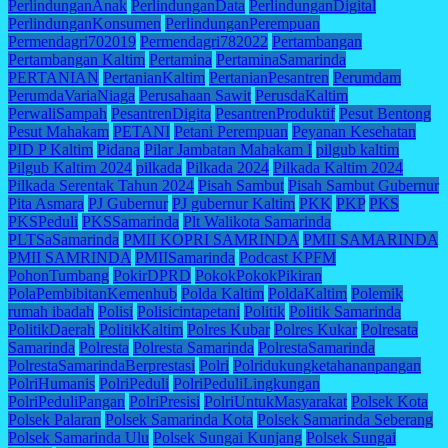
PerlindunganAnak
PerlindunganData
PerlindunganDigital
PerlindunganKonsumen
PerlindunganPerempuan
Permendagri702019
Permendagri782022
Pertambangan
Pertambangan Kaltim
Pertamina
PertaminaSamarinda
PERTANIAN
PertanianKaltim
PertanianPesantren
Perumdam
PerumdaVariaNiaga
Perusahaan Sawit
PerusdaKaltim
PerwaliSampah
PesantrenDigita
PesantrenProduktif
Pesut Bentong
Pesut Mahakam
PETANI
Petani Perempuan
Peyanan Kesehatan
PID P Kaltim
Pidana
Pilar Jambatan Mahakam I
pilgub kaltim
Pilgub Kaltim 2024
pilkada
Pilkada 2024
Pilkada Kaltim 2024
Pilkada Serentak Tahun 2024
Pisah Sambut
Pisah Sambut Gubernur
Pita Asmara
PJ Gubernur
PJ gubernur Kaltim
PKK
PKP
PKS
PKSPeduli
PKSSamarinda
Plt Walikota Samarinda
PLTSaSamarinda
PMII KOPRI SAMRINDA
PMII SAMARINDA
PMII SAMRINDA
PMIISamarinda
Podcast KPFM
PohonTumbang
PokirDPRD
PokokPokokPikiran
PolaPembibitanKemenhub
Polda Kaltim
PoldaKaltim
Polemik
rumah ibadah
Polisi
Polisicintapetani
Politik
Politik Samarinda
PolitikDaerah
PolitikKaltim
Polres Kubar
Polres Kukar
Polresata
Samarinda
Polresta
Polresta Samarinda
PolrestaSamarinda
PolrestaSamarindaBerprestasi
Polri
Polridukungketahananpangan
PolriHumanis
PolriPeduli
PolriPeduliLingkungan
PolriPeduliPangan
PolriPresisi
PolriUntukMasyarakat
Polsek Kota
Polsek Palaran
Polsek Samarinda Kota
Polsek Samarinda Seberang
Polsek Samarinda Ulu
Polsek Sungai Kunjang
Polsek Sungai