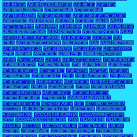
Andi Harun
Andi Satya Adi Saputra
AndiHarun
Anggaran
Anggaran Kesehatan
Anggaran2025
Anggaran2026
AnggaranDaerah
AngkutanSekolah
AngkutanSungaiDanDanau
AnsorKaltim
Anti Korupsi
AntiScam
AntiSpam
APBD
APBD
Samarinda 2026
APBD2024
APBD2025
APBD2026
APBDKaltim
APBDPerubahan2025
APBDSamarinda
ApelSiagaKarhutla
APPSI
Apresiasi Kreasi Kaltim 2024
Arif Kurniawan
Arus Aras
Arus
mudik
ASerap Aspirasi Warga
AsliNuryadin
ASN
ASNTransportasi
Aspirasi Masyarakat
Aspirasi warga
AspirasiRakyat
AspirasiWarga
Aspol
AstaCita
Aswanuddin
Atasi Banjir
Atasi Pengangguran
Aturan
Aturan Ormas
Audensi
AudiensiMahasiswa
Baharudin Muin
Bahasa Indonesia
Bahaya Narkoba
Bajir
Bakat Musik
Bakti Sosial
BaktiUntukNegeri
Balapan Liar
Balikpapan
BangAan
Bangunan
Cagar Budaya
Bangunan Liar
Banjir
Banjir Samarinda
BanjirAceh
BanjirSamarinda
BanjirSumbar
BanjirSumut
Bank BPR Samarinda
Bank Sampah
BanKeu
BankSampah
Bansos
Bantuan ATENSI
Bantuan Kebakaran
Bantuan Sosial
BantuanKeuangan
BantuanPendidikan
Bapemperda
BAPENDA KALTIM
BapendaSamarinda
Bappeda Kaltim
Baqa
Batas Usia Penerima
Beasiswa
Batik Kalimantan Timur
Bau Sampah
Bawah Kendali
Operasi (BKO)
BAWASLU KALTIM
BAWASLU Samarinda
Bazar
BAZNAS SAMARINDA
BBM
BBM SPBU
BBMKaltim
BBPPKS
Beasiswa
BebasAsapKaltim
Belanja Publik
Belimau
Benanga
Bencana Alam
Bencana tanah longsor
BencanaAlam
BencanaSumatera
BenderaMerahPutih
Bendungan
Bengkel Geratis