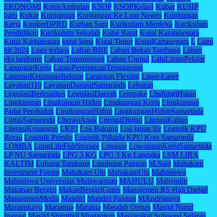
EKONOMI
KrisisAmbulan
KSOP
KSOPKelasI
Kubar
KUHP
baru
Kukar
Kunjungan
Kunjungan Ke Luar Negeri
Kunjungan
Kerja
KunkerDPRD
Kurban Sapi
Kurikulum Merdeka
Kurikulum
Pendidikan
Kurikulum Sekolah
Kutai Barat
Kutai Karatanegara
Kutai Kartanegara
kutai lama
Kutai Timur
KutaiKartanegara
L
Lagu
hit 2024
Lagu terlaris
Lahan BBE
Lahan Bekas Tambang
Lahan
eks tambang
Lahan Transmigrasi
Lahan Unmul
LaluLintasPelajar
LapanganKerja
LapasPerempuanTenggarong
LaporanKeuanganIndosat
Larangan Flexing
Lawe-Lawe
Layanan110
LayananDaruratSamarinda
Lebaran
LegislasiBerkualitas
LegislasiDaerah
Lempake
LindungiHutan
Lingkungan
Lingkungan Hidup
Lingkungan Kerja
Lingkungan
Padat Penduduk
LingkunganHidup
LingkunganHidupSamarinda
LintasSamarinda
LiterasiAnak
LiterasiDigital
LiterasiKaltim
LiterasiKeuangan
LKPJ
Loa Bakung
Loa janan Ilir
Logistik KPU
Berau
Logistik Pemilu
Logistik Pilkada KPU Kota Samarinda
LOMBA
LongLifeFishStorage
Longsor
LowonganKerjaSamarinda
LP NU Samarinda
LPG 3 KG
LPG 3 Kg Langgka
LSM LIRA
KALTIM
Lubang Tambang
Lumbung Pangan
M.Said
Mahakam
Investment Forum
Mahakam Ulu
MahakamUlu
Mahasiswa
Mahasiswa Universitas Mulawarman
MAHULU
Mahyudin
Makanan Bergizi
MakanBergiziGratis
Manajemen RS Haji Darjad
ManajemenMedia
Mandiri
Mandiri Pangan
MAndriansya
Marangkayu
Marantua
Maratua
Masalah Ormas
Masjid Nurul
Inayaat
Masjid Shirothol Mustaqiem
Masyarakat Sulawesi Selatan