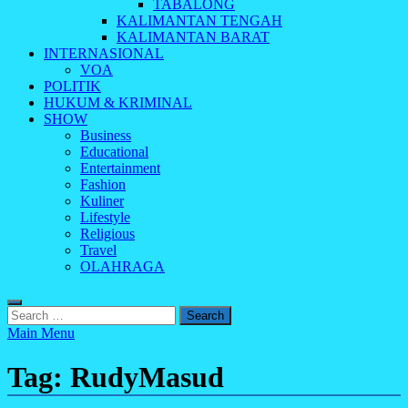
TABALONG
KALIMANTAN TENGAH
KALIMANTAN BARAT
INTERNASIONAL
VOA
POLITIK
HUKUM & KRIMINAL
SHOW
Business
Educational
Entertainment
Fashion
Kuliner
Lifestyle
Religious
Travel
OLAHRAGA
Search
for:
Main Menu
Tag:
RudyMasud