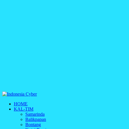
Indonesia Cyber
HOME
Media Cetak, Online & Streaming
KAL-TIM
Samarinda
Balikpapan
Bontang