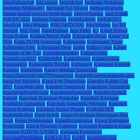
JalanSuriansyah
Jam malam
Jama'ah haji
Jambatan Mahakam
Jambatan Mahakam I
Jambatan Sei Nibung
JamboreKarhutla
Jangan mudah percaya berita hoaks
Janji pertamina
Janji Politik
JARAN 2024
Jaringan Narkoba
JayaMualimin
JobFair2025
JohaFajal
Joko Wiratno
JOKOWIDODO
JokoWiratno
Jos Pol
Josspoll
Judi Togel
JumatBerbagi
Juru Parkir
K3
Kabid Humas
Polda Kaltim
Kabinet Merah Putih
Kabupaten Berau
Kabur Aja
Dulu
Kadis PUPR Samarinda
Kalimantan
Kalimantan Timur
KalimantanTimu
KalimantanTimur
kaltim
Kaltim Emas
Kaltim
Paradise of the East
KaltimBerkarakter
KaltimCerdas
KaltimExpo2025
KaltimSehat
KaltimSukses
KaltimTerkini
Kamaruddin
Kamaruddin Ibrahim
Kampanye
Kampung Ketupat
Kampus
Kamtibmas
Kantor Imigrasi Samarinda
KantorImigrasiKelasITPISamarinda
KanwilKemenkumhamKaltim
kapal feri Muchlisa
Kapal Feri Tenggelam
Kapolda Kaltim Cup
2025
KapoldaKaltim
Kapolres Samarinda
Kapolresta Samarinda
KapolrestaHendriUmar
KapolrestaSamarinda
KapolresTeraktif
Kapolri
Kapolsek Kawasan Pelabuhan
Kapolsek Kawasan
Pelabuhan Samarinda
Kapolsek Samarinda Seberang
Kapolsek
Sungai Kunjang
Kapolsek Sungai Pinang
KARAKTER
KarhutlaKaltim
Kartu Kredit
Kasus Kekerasan Perempuan Dan
Anak
Kasus Penggelapan
KasusKeimigrasian
Kawal Kebijakan
Pemerintah
Kawal Program Gubernur
Kawasan Budidaya Hutan
kawasan KHDTK UNMUL
Kawasan Konservasi
KawasanPendidikan
KDKLB-KT
KDRT
KeadilanSosial