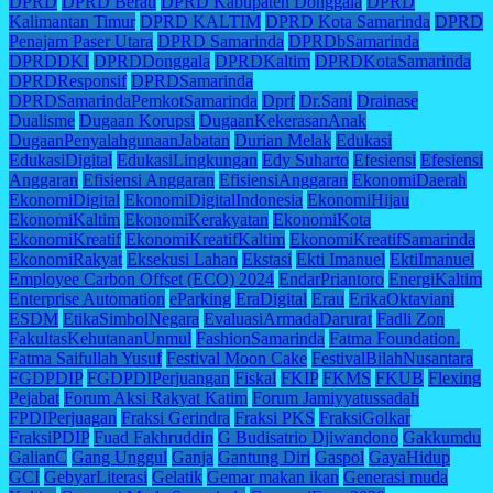
DPRD
DPRD Berau
DPRD Kabupaten Donggala
DPRD
Kalimantan Timur
DPRD KALTIM
DPRD Kota Samarinda
DPRD
Penajam Paser Utara
DPRD Samarinda
DPRDbSamarinda
DPRDDKI
DPRDDonggala
DPRDKaltim
DPRDKotaSamarinda
DPRDResponsif
DPRDSamarinda
DPRDSamarindaPemkotSamarinda
Dprf
Dr.Sani
Drainase
Dualisme
Dugaan Korupsi
DugaanKekerasanAnak
DugaanPenyalahgunaanJabatan
Durian Melak
Edukasi
EdukasiDigital
EdukasiLingkungan
Edy Suharto
Efesiensi
Efesiensi
Anggaran
Efisiensi Anggaran
EfisiensiAnggaran
EkonomiDaerah
EkonomiDigital
EkonomiDigitalIndonesia
EkonomiHijau
EkonomiKaltim
EkonomiKerakyatan
EkonomiKota
EkonomiKreatif
EkonomiKreatifKaltim
EkonomiKreatifSamarinda
EkonomiRakyat
Eksekusi Lahan
Ekstasi
Ekti Imanuel
EktiImanuel
Employee Carbon Offset (ECO) 2024
EndarPriantoro
EnergiKaltim
Enterprise Automation
eParking
EraDigital
Erau
ErikaOktaviani
ESDM
EtikaSimbolNegara
EvaluasiArmadaDarurat
Fadli Zon
FakultasKehutananUnmul
FashionSamarinda
Fatma Foundation.
Fatma Saifullah Yusuf
Festival Moon Cake
FestivalBilahNusantara
FGDPDIP
FGDPDIPerjuangan
Fiskal
FKIP
FKMS
FKUB
Flexing
Pejabat
Forum Aksi Rakyat Katim
Forum Jamiyyatussadah
FPDIPerjuagan
Fraksi Gerindra
Fraksi PKS
FraksiGolkar
FraksiPDIP
Fuad Fakhruddin
G Budisatrio Djiwandono
Gakkumdu
GalianC
Gang Unggul
Ganja
Gantung Diri
Gaspol
GayaHidup
GCI
GebyarLiterasi
Gelatik
Gemar makan ikan
Generasi muda