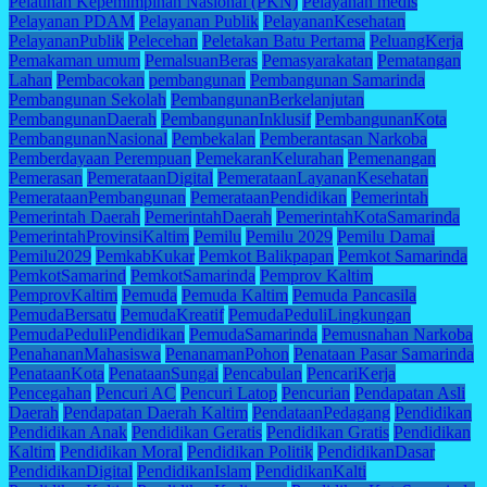
Pelatihan Kepemimpinan Nasional (PKN)
Pelayanan medis
Pelayanan PDAM
Pelayanan Publik
PelayananKesehatan
PelayananPublik
Pelecehan
Peletakan Batu Pertama
PeluangKerja
Pemakaman umum
PemalsuanBeras
Pemasyarakatan
Pematangan
Lahan
Pembacokan
pembangunan
Pembangunan Samarinda
Pembangunan Sekolah
PembangunanBerkelanjutan
PembangunanDaerah
PembangunanInklusif
PembangunanKota
PembangunanNasional
Pembekalan
Pemberantasan Narkoba
Pemberdayaan Perempuan
PemekaranKelurahan
Pemenangan
Pemerasan
PemerataanDigital
PemerataanLayananKesehatan
PemerataanPembangunan
PemerataanPendidikan
Pemerintah
Pemerintah Daerah
PemerintahDaerah
PemerintahKotaSamarinda
PemerintahProvinsiKaltim
Pemilu
Pemilu 2029
Pemilu Damai
Pemilu2029
PemkabKukar
Pemkot Balikpapan
Pemkot Samarinda
PemkotSamarind
PemkotSamarinda
Pemprov Kaltim
PemprovKaltim
Pemuda
Pemuda Kaltim
Pemuda Pancasila
PemudaBersatu
PemudaKreatif
PemudaPeduliLingkungan
PemudaPeduliPendidikan
PemudaSamarinda
Pemusnahan Narkoba
PenahananMahasiswa
PenanamanPohon
Penataan Pasar Samarinda
PenataanKota
PenataanSungai
Pencabulan
PencariKerja
Pencegahan
Pencuri AC
Pencuri Latop
Pencurian
Pendapatan Asli
Daerah
Pendapatan Daerah Kaltim
PendataanPedagang
Pendidikan
Pendidikan Anak
Pendidikan Geratis
Pendidikan Gratis
Pendidikan
Kaltim
Pendidikan Moral
Pendidikan Politik
PendidikanDasar
PendidikanDigital
PendidikanIslam
PendidikanKalti