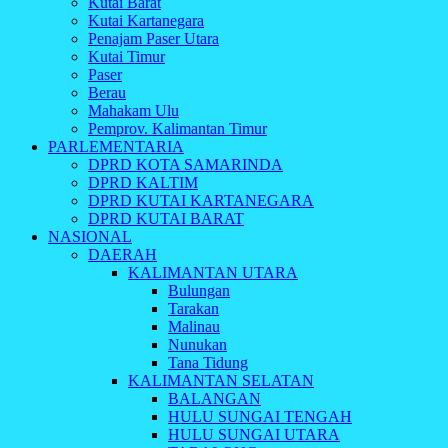
Kutai Barat
Kutai Kartanegara
Penajam Paser Utara
Kutai Timur
Paser
Berau
Mahakam Ulu
Pemprov. Kalimantan Timur
PARLEMENTARIA
DPRD KOTA SAMARINDA
DPRD KALTIM
DPRD KUTAI KARTANEGARA
DPRD KUTAI BARAT
NASIONAL
DAERAH
KALIMANTAN UTARA
Bulungan
Tarakan
Malinau
Nunukan
Tana Tidung
KALIMANTAN SELATAN
BALANGAN
HULU SUNGAI TENGAH
HULU SUNGAI UTARA