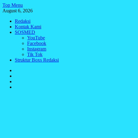
Skip
Top Menu
to
August 6, 2026
content
Redaksi
Kontak Kami
SOSMED
YouTube
Facebook
Instagram
Tik Tok
Struktur Boxs Redaksi
Redaksi
Kontak
Kami
SOSMED
Struktur
Boxs
Redaksi