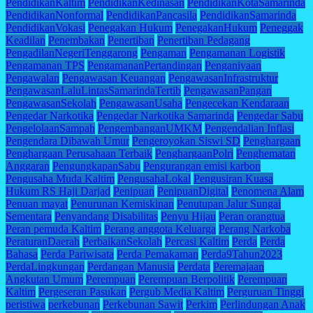
PendidikanKaltim
PendidikanKedinasan
PendidikanKotaSamarinda
PendidikanNonformal
PendidikanPancasila
PendidikanSamarinda
PendidikanVokasi
Penegakan Hukum
PenegakanHukum
Peneggak
Keadilan
Penembakan
Penertiban
Penertiban Pedagang
PengadilanNegeriTenggarong
Pengaman
Pengamanan Logistik
Pengamanan TPS
PengamananPertandingan
Penganiyaan
Pengawalan
Pengawasan Keuangan
PengawasanInfrastruktur
PengawasanLaluLintasSamarindaTertib
PengawasanPangan
PengawasanSekolah
PengawasanUsaha
Pengecekan Kendaraan
Pengedar Narkotika
Pengedar Narkotika Samarinda
Pengedar Sabu
PengelolaanSampah
PengembanganUMKM
Pengendalian Inflasi
Pengendara Dibawah Umur
Pengeroyokan Siswi SD
Penghargaan
Penghargaan Perusahaan Terbaik
PenghargaanPolri
Penghematan
Anggaran
PengungkapanSabu
Pengurangan emisi karbon
Pengusaha Muda Kaltim
PengusahaLokal
Pengusiran Kuasa
Hukum RS Haji Darjad
Penipuan
PenipuanDigital
Penomena Alam
Penuan mayat
Penurunan Kemiskinan
Penutupan Jalur Sungai
Sementara
Penyandang Disabilitas
Penyu Hijau
Peran orangtua
Peran pemuda Kaltim
Perang anggota Keluarga
Perang Narkoba
PeraturanDaerah
PerbaikanSekolah
Percasi Kaltim
Perda
Perda
Bahasa
Perda Pariwisata
Perda Pemakaman
Perda9Tahun2023
PerdaLingkungan
Perdangan Manusia
Perdata
Peremajaan
Angkutan Umum
Perempuan
Perempuan Berpolitik
Perempuan
Kaltim
Pergeseran Pasukan
Pergub Media Kaltim
Perguruan Tinggi
peristiwa
perkebunan
Perkebunan Sawit
Perkim
Perlindungan Anak