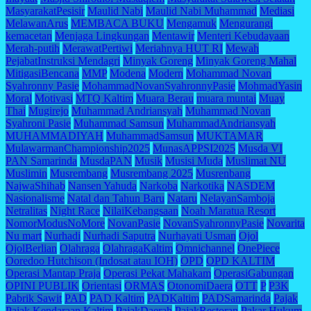
MasyarakatPesisir
Maulid Nabi
Maulid Nabi Muhammad
Mediasi
MelawanArus
MEMBACA BUKU
Mengamuk
Mengurangi
kemacetan
Menjaga Lingkungan
Mentawir
Menteri Kebudayaan
Merah-putih
MerawatPertiwi
Meriahnya HUT RI
Mewah
PejabatInstruksi Mendagri
Minyak Goreng
Minyak Goreng Mahal
MitigasiBencana
MMP
Modena
Modern
Mohammad Novan
Syahronny Pasie
MohammadNovanSyahronnyPasie
MohmadYasin
Moral
Motivasi
MTQ Kaltim
Muara Berau
muara muntai
Muay
Thai
Mugirejo
Muhammad Andriansyah
Muhammad Novan
Syahroni Pasie
Muhammad Samsun
MuhammadAndriansyah
MUHAMMADIYAH
MuhammadSamsun
MUKTAMAR
MulawarmanChampionship2025
MunasAPPSI2025
Musda VI
PAN Samarinda
MusdaPAN
Musik
Musisi Muda
Muslimat NU
Muslimin
Musrembang
Musrembang 2025
Musrenbang
NajwaShihab
Nansen Yahuda
Narkoba
Narkotika
NASDEM
Nasionalisme
Natal dan Tahun Baru
Nataru
NelayanSamboja
Netralitas
Night Race
NilaiKebangsaan
Noah Maratua Resort
NomorModusNoMore
NovanPasie
NovanSyahronnyPasie
Novarita
Nu mart
Nurhadi
Nurhadi Saputra
Nurhayati Usman
Ojol
OjolBerlian
Olahraga
OlahragaKaltim
Omnichannel
OnePiece
Ooredoo Hutchison (Indosat atau IOH)
OPD
OPD KALTIM
Operasi Mantap Praja
Operasi Pekat Mahakam
OperasiGabungan
OPINI PUBLIK
Orientasi
ORMAS
OtonomiDaera
OTT
P
P3K
Pabrik Sawit
PAD
PAD Kaltim
PADKaltim
PADSamarinda
Pajak
Pajak Kendaraan Kaltim
PajakDaerah
PajakRestoran
Pakar Hukum