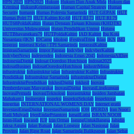
HPN 2025
HPN2025
Hukum
Hukum Dan Anak Mida
Hukum dan
Kriminal
HukumKeimigrasian
Human Capital Strategy
Human
Security
humanis
Humas Polresta Samarinda
HUT GEPAK
HUT
Humas Polri 73
HUT Kaltim Ke-68
HUT RI 73
HUT RI 79
HUT68PoldaKaltim
Hutan Dengan Tujuan Khusus (KHDTK)
Universitas Mulawarman
Hutan Pendidikan Unmul
Hutang
HUTBhayangkara79
HUTPoldaKaltim
IAD Kaltim
Ibu Kota
Nusantara (IKN)
IDCamp
Idiologi
iFestivalTring
Iklan
IKN
IM3
Imigrasi
Imigrasi Kelas | TPI Samarinda
ImigrasiKaltim
ImigrasiSamarinda
Impor Pangan
Indcyber
IndcyberKaltim
IndcyberNews
Independen
Indonesia Emas 2045
IndonesiaAIDay
IndonesiaDigital
Indosat Ooredoo Hutchison
Indosat2025
IndosatBusines
IndosatOoredooHutchison
IndustriMigas
infrastruktur
Infrastruktur jalan
Infrastruktur Kaltim
Infrastruktur
Pendidikan
Infrastruktur Samarinda
infrastrukturDigital
InfrastrukturPendidikan
InklusiDigital
Inklusif
Inovasi
Pemberdayaan Masyarakat
InovasiDigital
InovasiLingkungan
InovasiPemuda
InovasiTeknologi
Inprastruktur
Insiden Jambatan
Mahakam I
Insinerator
inspeksi
InspeksiSekolah
Inspektorat
Integritas
INTERNATIONAL WOMENS DAY
Internet gratis
InvestasiEmasDigital
InvestasiSamarinda
IOH
IPERDA
Iran Noor -
Hadi Mulyadi
IrjenEndarPriantoro
IsmailLatisi
ISRAN NOOR
Isran-Hadi
Iswandi
IUP
Izin Ormas
JagungUntukBangsa
Jahidin
Jaksa Agung
Jalan Batuah
Jalan Longsor
Jalan Nasional
Jalan
Provinsi
Jalan Ring Road
Jalan Samarinda Balikpapan
Jalan Sehat