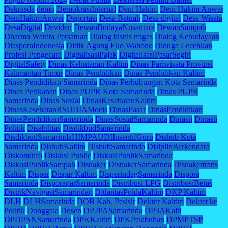
Dekrasda
demo
DemokrasiInternal
Deni Hakim
Deni Hakim Anwar
DeniHakimAnwar
Deportasi
Desa Batuah
Desa digital
Desa Wisata
DesaDigital
Deviden
DewanBudayaNusantara
DewanSampah
Dharma Wanita Persatuan
Dialog bisnis migas
Dialog Kebudayaan
DiasporaIndonesia
Didik Agung Eko Wahono
Diduga Lecehkan
Profesi Pengecara
DigitalisasiPajak
DigitalisasiPasarSegiri
DigitalSafety
Dinas Kehutanan Kaltim
Dinas Pariwisata Provinsi
Kalimantan Timur
Dinas Pendidikan
Dinas Pendidikan Kaltim
Dinas Pendidikan Samarinda
Dinas Perhubungan Kota Samarinda
Dinas Perikanan
Dinas PUPR Kota Samarinda
Dinas PUPR
Samarinda
Dinas Sosial
DinasKesehatanKaltim
DinasKesehatanRSUDIAMoeis
DinasPasar
DinasPendidikan
DinasPendidikanSamarinda
DinasSosialSamarinda
Dinasti
Dinasti
Politik
Disabilitas
DisdikbudSamarinda
DisdikbudSamarindaHIMPAUDIInsentifGuru
Dishub Kota
Samarinda
DishubKaltim
DishubSamarinda
DisiplinBerkendara
Diskominfo
Diskusi Public
DiskusiPublikSamarinda
DiskusiPublikSampah
Disnaker
DisnakerSamarinda
Disnakertrans
Kaltim
Dispar
Dispar Kaltim
DisperindagSamarinda
Dispora
Samarinda
DisporaparSamarinda
Distribusi LPG
DistribusiBeras
DistrikNavigasiSamarindap
DitlantasPoldaKaltim
DKP Kaltim
DLH
DLHSamarinda
DOB Kab. Pesisir
Dokter Kaltim
Doktet ke
Politik
Donggala
Dosen
DP2PASamarinda
DP3AKalti
DPDPANSamarinda
DPKKaltim
DPKPelabuhan
DPMPTSP