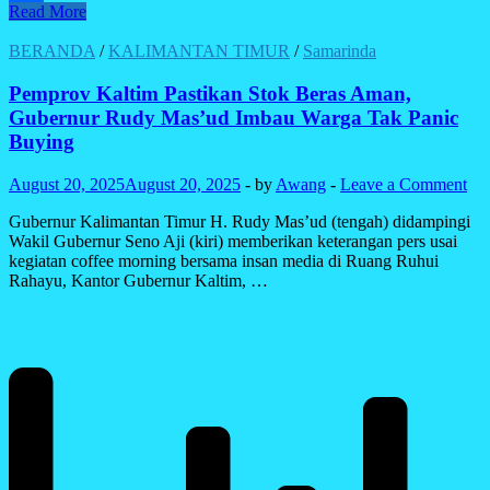
Rudy
Read More
Share
Mas’ud
Terpilih
BERANDA
/
KALIMANTAN TIMUR
/
Samarinda
Aklamasi
Pimpin
Pemprov Kaltim Pastikan Stok Beras Aman,
APPSI
Gubernur Rudy Mas’ud Imbau Warga Tak Panic
2025–
Buying
2029,
Tegaskan
August 20, 2025
August 20, 2025
-
by
Awang
-
Leave a Comment
Sinergi
Pusat
Gubernur Kalimantan Timur H. Rudy Mas’ud (tengah) didampingi
dan
Wakil Gubernur Seno Aji (kiri) memberikan keterangan pers usai
Daerah
kegiatan coffee morning bersama insan media di Ruang Ruhui
Rahayu, Kantor Gubernur Kaltim, …