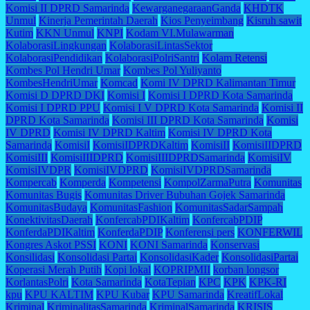
Komisi II DPRD Samarinda
KewarganegaraanGanda
KHDTK
Unmul
Kinerja Pemerintah Daerah
Kios Penyeimbang
Kisruh sawit
Kutim
KKN Unmul
KNPI
Kodam VI.Mulawarman
KolaborasiLingkungan
KolaborasiLintasSektor
KolaborasiPendidikan
KolaborasiPolriSantri
Kolam Retensi
Kombes Pol Hendri Umar
Kombes Pol Yuliyanto
KombesHendriUmar
Komcad
Komi IV DPRD Kalimantan Timur
Komisi D DPRD DKI
Komisi I
Komisi I DPRD Kota Samarinda
Komisi I DPRD PPU
Komisi I V DPRD Kota Samarinda
Komisi II
DPRD Kota Samarinda
Komisi III DPRD Kota Samarinda
Komisi
IV DPRD
Komisi IV DPRD Kaltim
Komisi IV DPRD Kota
Samarinda
KomisiI
KomisiIDPRDKaltim
KomisiII
KomisiIIDPRD
KomisiIII
KomisiIIIDPRD
KomisiIIIDPRDSamarinda
KomisiIV
KomisiIVDPR
KomisiIVDPRD
KomisiIVDPRDSamarinda
Kompercab
Komperda
Kompetensi
KompolZarmaPutra
Komunitas
Komunitas Bugis
Komunitas Driver Bubuhan Gojek Samarinda
KomunitasBudaya
KomunitasFashion
KomunitasSadarSampah
KonektivitasDaerah
KonfercabPDIKaltim
KonfercabPDIP
KonferdaPDIKaltim
KonferdaPDIP
Konferensi pers
KONFERWIL
Kongres Askot PSSI
KONI
KONI Samarinda
Konservasi
Konsilidasi
Konsolidasi Partai
KonsolidasiKader
KonsolidasiPartai
Koperasi Merah Putih
Kopi lokal
KOPRIPMII
korban longsor
KorlantasPolri
Kota Samarinda
KotaTepian
KPC
KPK
KPK-RI
kpu
KPU KALTIM
KPU Kubar
KPU Samarinda
KreatifLokal
Kriminal
KriminalitasSamarinda
KriminalSamarinda
KRISIS