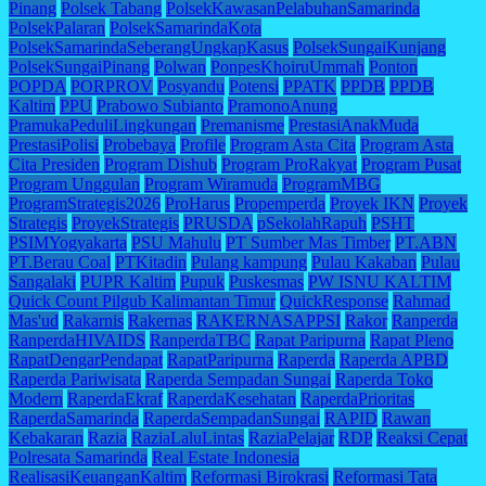
Pinang
Polsek Tabang
PolsekKawasanPelabuhanSamarinda
PolsekPalaran
PolsekSamarindaKota
PolsekSamarindaSeberangUngkapKasus
PolsekSungaiKunjang
PolsekSungaiPinang
Polwan
PonpesKhoiruUmmah
Ponton
POPDA
PORPROV
Posyandu
Potensi
PPATK
PPDB
PPDB
Kaltim
PPU
Prabowo Subianto
PramonoAnung
PramukaPeduliLingkungan
Premanisme
PrestasiAnakMuda
PrestasiPolisi
Probebaya
Profile
Program Asta Cita
Program Asta
Cita Presiden
Program Dishub
Program ProRakyat
Program Pusat
Program Unggulan
Program Wiramuda
ProgramMBG
ProgramStrategis2026
ProHarus
Propemperda
Proyek IKN
Proyek
Strategis
ProyekStrategis
PRUSDA
pSekolahRapuh
PSHT
PSIMYogyakarta
PSU Mahulu
PT Sumber Mas Timber
PT.ABN
PT.Berau Coal
PTKitadin
Pulang kampung
Pulau Kakaban
Pulau
Sangalaki
PUPR Kaltim
Pupuk
Puskesmas
PW ISNU KALTIM
Quick Count Pilgub Kalimantan Timur
QuickResponse
Rahmad
Mas'ud
Rakarnis
Rakernas
RAKERNASAPPSI
Rakor
Ranperda
RanperdaHIVAIDS
RanperdaTBC
Rapat Paripurna
Rapat Pleno
RapatDengarPendapat
RapatParipurna
Raperda
Raperda APBD
Raperda Pariwisata
Raperda Sempadan Sungai
Raperda Toko
Modern
RaperdaEkraf
RaperdaKesehatan
RaperdaPrioritas
RaperdaSamarinda
RaperdaSempadanSungai
RAPID
Rawan
Kebakaran
Razia
RaziaLaluLintas
RaziaPelajar
RDP
Reaksi Cepat
Polresata Samarinda
Real Estate Indonesia
RealisasiKeuanganKaltim
Reformasi Birokrasi
Reformasi Tata