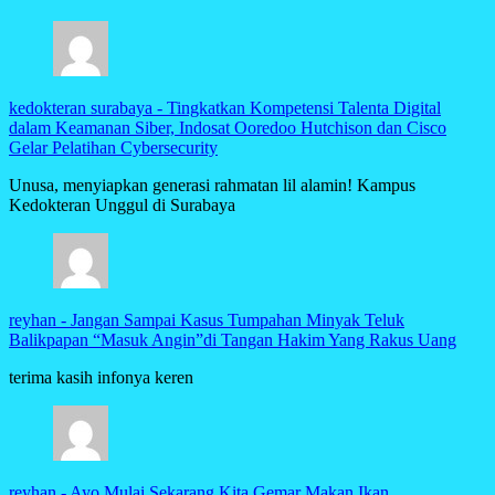
kedokteran surabaya
-
Tingkatkan Kompetensi Talenta Digital
dalam Keamanan Siber, Indosat Ooredoo Hutchison dan Cisco
Gelar Pelatihan Cybersecurity
Unusa, menyiapkan generasi rahmatan lil alamin! Kampus
Kedokteran Unggul di Surabaya
reyhan
-
Jangan Sampai Kasus Tumpahan Minyak Teluk
Balikpapan “Masuk Angin”di Tangan Hakim Yang Rakus Uang
terima kasih infonya keren
reyhan
-
Ayo Mulai Sekarang Kita Gemar Makan Ikan