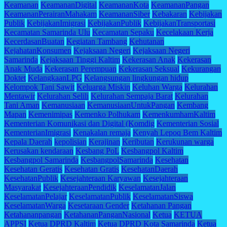
Keamanan
KeamananDigital
KeamananKota
KeamananPangan
KeamananPerairanMahakam
KeamananSiber
Kebakaran
Kebijakan
Publik
KebijakanImigrasi
KebijakanPublik
KebijakanTransportasi
Kecamatan Samarinda Ulu
Kecamatan Sepaku
Kecelakaan Kerja
KecerdasanBuatan
Kegiatan Tambang
Kehutanan
KejahatanKonsumen
Kejaksaan Negeri
Kejaksaan Negeri
Samarinda
Kejaksaan Tinggi Kaltim
Kekerasan Anak
Kekerasan
Anak Muda
Kekerasan Perempuan
Kekerasan Seksual
Kekurangan
Doktet
KelangkaanLPG
Kelangsungan lingkungan hidup
Kelompok Tani Sawit
Keluarga Miskin
Keluhan Warga
Kelurahan
Mentawir
Kelurahan Selili
Kelurahan Sempaja Barat
Kelurahan
Tani Aman
Kemanusiaan
KemanusiaanUntukPangan
Kembang
Mapan
Kemenimipas
Kemenko Polhukam
KemenkumhamKaltim
Kementerian Komunikasi dan Digital (Komdig
Kementerian Sosial
KementerianImigrasi
Kenakalan remaja
Kenyah Lepoq Bem Kaltim
Kepala Daerah
kepolisian
Kerajinan
Keributan
Kerukunan warga
Kerusakan kendaraan
Kesbang PoL
Kesbangpol Kaltim
Kesbangpol Samarinda
KesbangpolSamarinda
Kesehatan
Kesehatan Geratis
Kesehatan Gratis
KesehatanDaerah
KesehatanPublik
Kesejahteraan Karyawan
Kesejahteraan
Masyarakat
KesejahteraanPendidik
KeselamatanJalan
KeselamatanPelajar
KeselamatanPublik
KeselamatanSiswa
KeselamatanWarga
Kesetaraan Gender
Ketahanan Pangan
Ketahananpangan
KetahananPanganNasional
Ketua
KETUA
APPSI
Ketua DPRD Kaltim
Ketua DPRD Kota Samarinda
Ketua