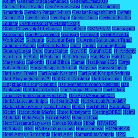
Kaltim
Generasi Muda Samarinda
GenerasiEmas2030
GenerasiEmasKaltim
GenZBerinvestasi
Gerakan Komunitas
Samarinda
Gerakan Pangan Murah
GerakanPanganMurah
Geratis
Geratis Pol
Geratis pool
Geratispol
Gereja Toraja
Gerindra Kaltim
Gilfante
Gladi Posko Ops Mantap Praja
GlobalCitizenshipOfIndonesia
GlobalFund
GMMSKM
Gonta-ganti
Kurikulum
GoodGovernance
Gratispol
Gratispoll
Great Place To
Work 2025
Gubernur
Gubernur Baru
Gubernur Kalimantan Timur
Gubernur Kaltim
GubernurKaltim
Gulat
Guntur
Gunung Kelua
GunungLingai
Guru
Guru Kaltim
Guru SD
GuruPAUD
H. Anderiy
Syachrum
H.Baba
H.Subandi
Hadi Mulyadi
Haji Baba
Hak Dasar
Masyarakat
Hakordia
Halal Bihala
Hamas
Hardiknas 2025
Harga
Bahan Pokok
Harga Seragam Sekolah
Harganas
HargaSeragam
Hari Amal Bhakti
Hari Anak Nasional
Hari Anti Korupsi Sedunia
Hari Bhayangkara ke-79
Hari Guru Nasional
Hari Kesehatan
Hari
Lingkungan Hidup Sedunia
Hari Menanam Pohon Nasional
Hari
Pahlawan
Hari Raya Kurban
Hari Sungai Nasional
Hari Ulang
Tahun Republik Indonesia Ke-79
HariAnakNasional2025
HariBaktiKemenimipas
HariSantri2025
HariSumpahPemuda97
HarkamtibmasSinergiAntarInstansi
Harlah
Harlah NU
Harumkan
Klatim
Hasanuddin Mas'ud
Hasto Kristiyanto
HearingDPRD
Helmi
Abdullah
HelmWajib
Hemat BBM
Hendri Umar
HeroMardanusSatyawan
Hewan Kurban
Hibah
HIVAIDS
Hj.Sulasih
HMI
HMIKotaSamarinda
Home Industri
HONORER
Hotel Amaris Samarinda
Hotel Atlet
HotmarulituaManalu
HPN