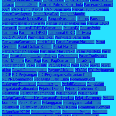
Palaran
Pamapta2025
PamaptaPolrestaSamarinda
PameranEkonomi
PAN
PAN Bantu Rakyat
PAN Samarinda
PancasilaUntukSemua
PanenRayaJagung
PanenRayaPadi
PanganMandiri
PanganMurahOperasiPasar
PanganNusantara
Pansus
Pansus II
Pengembangan Pariwisata
Pansus Ketenagakerjaan
Pansus LKPJ
PansusIII
PansusIIIDPRDSamarinda
PansusIV
PansusPokir
Paripurna
Paripurna DPRD
ParipurnaDPRD
Pariwara
PARIWISATA
Pariwisata lokal
Pariwisata Samarinda
PariwisataSamarinda
Parkir Liar
Partai Amanat Nasional
Partai
Gerindra
Partai Golkar Kaltim
Partai NasDem
PartaiAmanatNasional
PartisipasiMasyarakat
Pasar Merdeka
Pasar
Pagi
Pasar Sanggam Adji Dilayas
Pasar subuh
Pasar Tradisional
PasarModern
PasarPagi
PasarPagiSamarinda
PasarSegiri
Pascatambang
Paser
Pasutri
Patung Pesut
Paud
PAW
pawai
pawai
akbar
Pawai Pembangunan
Payung Hukum
PDAM
PDI Perjuangan
PDIP
PDIPerjuangan
PDIPerjuanganKalimantanTimur
PDPRDSamarinda
Pedagang Kaki Lima
PedagangKecil
PedagangTradisional
Pedium Ajang
PeduliBencana
Pegadaian
PegadaianKalimantan
Pejabat Daerah
Pejabat Gubernur Kaltim
Pelabuhan
PelabuhanSamarinda
Pelajar SMA
Pelajar SMP
PelajarBawaMotor KeselamatanBerkendara
PelajarBermotor
Pelaku
bom ikan
PelakuKreatif
Pelanggaran
PelanggaranLaluLintas
Pelantikan
Pelantikan Anggota DPRD Kaltim
Pelantikan Komcad
Pelantikan KPPS
Pelantikan Pejabat
PelantikanPejabat
Pelatihan