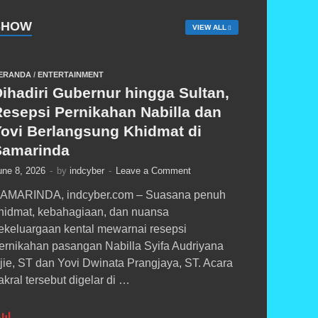
SHOW
VIEW ALL
ERANDA
/
ENTERTAINMENT
ihadiri Gubernur hingga Sultan,
Resepsi Pernikahan Nabilla dan
Yovi Berlangsung Khidmat di
Samarinda
une 8, 2026
-
by
indcyber
-
Leave a Comment
AMARINDA, indcyber.com – Suasana penuh
hidmat, kebahagiaan, dan nuansa
ekeluargaan kental mewarnai resepsi
ernikahan pasangan Nabilla Syifa Audriyana
jie, ST dan Yovi Dwinata Prangjaya, ST. Acara
akral tersebut digelar di …