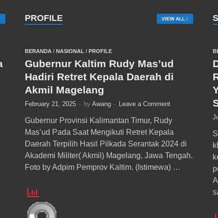
PROFILE
VIEW ALL
BERANDA
/
NASIONAL
/
PROFILE
B
a
Gubernur Kaltim Rudy Mas’ud
D
Hadiri Retret Kepala Daerah di
Akmil Magelang
February 21, 2025
-
by
Awang
-
Leave a Comment
J
Gubernur Provinsi Kalimantan Timur, Rudy
Mas’ud Pada Saat Mengikuti Retret Kepala
a
S
Daerah Terpilih Hasil Pilkada Serantak 2024 di
k
Akademi Militer( Akmil) Magelang, Jawa Tengah.
k
Foto by Adpim Pemprov Kaltim. (Istimewa) …
p
A
s