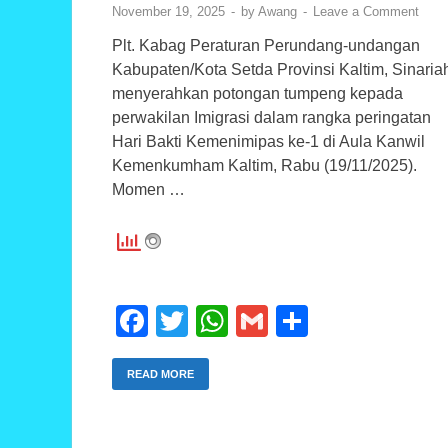
November 19, 2025
-
by
Awang
-
Leave a Comment
Plt. Kabag Peraturan Perundang-undangan
Kabupaten/Kota Setda Provinsi Kaltim, Sinaria
menyerahkan potongan tumpeng kepada
perwakilan Imigrasi dalam rangka peringatan
Hari Bakti Kemenimipas ke-1 di Aula Kanwil
Kemenkumham Kaltim, Rabu (19/11/2025).
Momen …
F
T
W
G
S
a
wi
h
m
h
c
tt
at
ail
ar
READ MORE
e
er
s
e