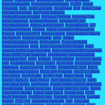
RaperdaSamarinda
RaperdaSempadanSungai
RAPID
Rawan
Kebakaran
Razia
RaziaLaluLintas
RaziaPelajar
RDP
Reaksi Cepat
Polresata Samarinda
Real Estate Indonesia
RealisasiKeuanganKaltim
Reformasi Birokrasi
Reformasi Tata
Ruang Samarinda
ReformasiBirokrasi
ReformasiBUMD
ReformasiImigrasi
Refresh and Recharger
RegulasiDaerah
REI
ReklamasiTambang
Reklame
Rektor Universitas Mulawarman
Relawan
Relawan GNCP
Relawan Jasirah
Relawan Rudy Mas'ud
dan Seno Aji
Relawan Samarinda
Religi
relokasi
RelokasiBantaranSungai
RelokasiDepo
RenovasiSekolah
Repormasi hukum
Reses
Reses Anggota DPRD Kaltim
Reses
Anggota DPRD Kota Samarinda
Reses Anggota DPRD Samarinda
Reses DPRD Kota Samarinda
RetailIndustry #DigitalisasiRitel
#Teknologi #IoT
Retret
Retribusi
RetribusiParkir
Revisi UU tenaga
kerja
RevitalisasiPasar
Reza Fahlevi
Royal Suite
Royal Suite Hotel
Balikpapan
Rozani Erawadi
RPJMD
RPJMD2025_2029
RSUD
Aji Muhammad Parikesit
RSUD AW Syahranie
RSUD I.A Moeis
RSUDAWS
RSUDKaltim
RT/RW Aktif
Ruang Publik
Rudi
Mas'ud - Seno Aji
Rudy Mas'ud
Rudy Mas'ud - Seno Aji
Rudy-
Seno untuk Kaltim
RudyMasud
Rumah Digital UMKM Samarinda
Rumah ibadah
Rumah layak huni
Rumah Sakit Haji Darjat
Rumah
Sakit Mulya Medika
Rumah Sakit Tipe B
Rumah terapi
RUPS
Rusdi Doviyanto
RusdiDoviyanto
Rusmadi - Safaruddin
Rusmadi
Wongso
RUU TNI
Sabaruddin Panrecalle
Sabu
Sabu-sabu