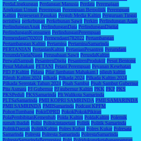
PerdaLingkungan
Perdangan Manusia
Perdata
Peremajaan
Angkutan Umum
Perempuan
Perempuan Berpolitik
Perempuan
Kaltim
Pergeseran Pasukan
Pergub Media Kaltim
Perguruan Tinggi
peristiwa
perkebunan
Perkebunan Sawit
Perkim
Perlindungan Anak
PerlindunganAnak
PerlindunganData
PerlindunganDigital
PerlindunganKonsumen
PerlindunganPerempuan
Permendagri702019
Permendagri782022
Pertambangan
Pertambangan Kaltim
Pertamina
PertaminaSamarinda
PERTANIAN
PertanianKaltim
PertanianPesantren
Perumdam
PerumdaVariaNiaga
Perusahaan Sawit
PerusdaKaltim
PerwaliSampah
PesantrenDigita
PesantrenProduktif
Pesut Bentong
Pesut Mahakam
PETANI
Petani Perempuan
Peyanan Kesehatan
PID P Kaltim
Pidana
Pilar Jambatan Mahakam I
pilgub kaltim
Pilgub Kaltim 2024
pilkada
Pilkada 2024
Pilkada Kaltim 2024
Pilkada Serentak Tahun 2024
Pisah Sambut
Pisah Sambut Gubernur
Pita Asmara
PJ Gubernur
PJ gubernur Kaltim
PKK
PKP
PKS
PKSPeduli
PKSSamarinda
Plt Walikota Samarinda
PLTSaSamarinda
PMII KOPRI SAMRINDA
PMII SAMARINDA
PMII SAMRINDA
PMIISamarinda
Podcast KPFM
PohonTumbang
PokirDPRD
PokokPokokPikiran
PolaPembibitanKemenhub
Polda Kaltim
PoldaKaltim
Polemik
rumah ibadah
Polisi
Polisicintapetani
Politik
Politik Samarinda
PolitikDaerah
PolitikKaltim
Polres Kubar
Polres Kukar
Polresata
Samarinda
Polresta
Polresta Samarinda
PolrestaSamarinda
PolrestaSamarindaBerprestasi
Polri
Polridukungketahananpangan