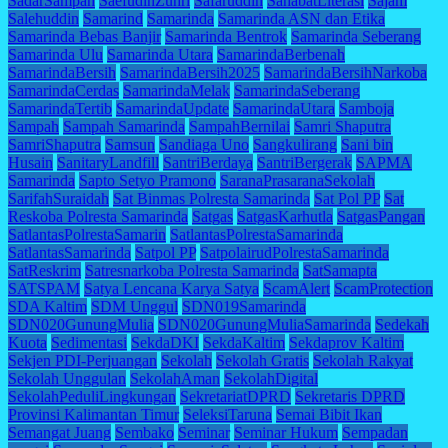
SadarSampah
SaefudinZuhri
Safaruddin
SahabatLiterasi
Sajam
Salehuddin
Samarind
Samarinda
Samarinda ASN dan Etika
Samarinda Bebas Banjir
Samarinda Bentrok
Samarinda Seberang
Samarinda Ulu
Samarinda Utara
SamarindaBerbenah
SamarindaBersih
SamarindaBersih2025
SamarindaBersihNarkoba
SamarindaCerdas
SamarindaMelak
SamarindaSeberang
SamarindaTertib
SamarindaUpdate
SamarindaUtara
Samboja
Sampah
Sampah Samarinda
SampahBernilai
Samri Shaputra
SamriShaputra
Samsun
Sandiaga Uno
Sangkulirang
Sani bin
Husain
SanitaryLandfill
SantriBerdaya
SantriBergerak
SAPMA
Samarinda
Sapto Setyo Pramono
SaranaPrasaranaSekolah
SarifahSuraidah
Sat Binmas Polresta Samarinda
Sat Pol PP
Sat
Reskoba Polresta Samarinda
Satgas
SatgasKarhutla
SatgasPangan
SatlantasPolrestaSamarin
SatlantasPolrestaSamarinda
SatlantasSamarinda
Satpol PP
SatpolairudPolrestaSamarinda
SatReskrim
Satresnarkoba Polresta Samarinda
SatSamapta
SATSPAM
Satya Lencana Karya Satya
ScamAlert
ScamProtection
SDA Kaltim
SDM Unggul
SDN019Samarinda
SDN020GunungMulia
SDN020GunungMuliaSamarinda
Sedekah
Kuota
Sedimentasi
SekdaDKI
SekdaKaltim
Sekdaprov Kaltim
Sekjen PDI-Perjuangan
Sekolah
Sekolah Gratis
Sekolah Rakyat
Sekolah Unggulan
SekolahAman
SekolahDigital
SekolahPeduliLingkungan
SekretariatDPRD
Sekretaris DPRD
Provinsi Kalimantan Timur
SeleksiTaruna
Semai Bibit Ikan
Semangat Juang
Sembako
Seminar
Seminar Hukum
Sempadan