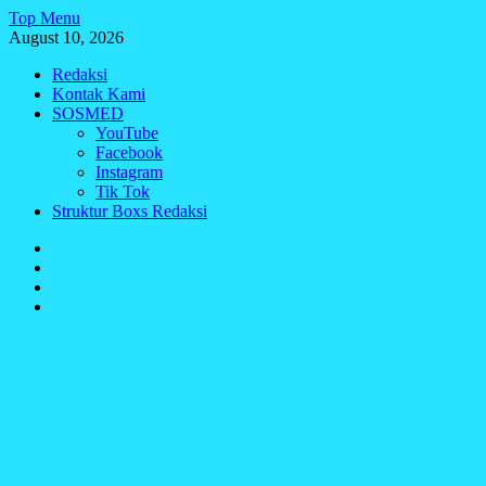
Skip
Top Menu
to
August 10, 2026
content
Redaksi
Kontak Kami
SOSMED
YouTube
Facebook
Instagram
Tik Tok
Struktur Boxs Redaksi
Redaksi
Kontak
Kami
SOSMED
Struktur
Boxs
Redaksi