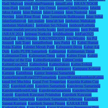
Hadi Mulyadi
IrjenEndarPriantoro
IsmailLatisi
ISRAN NOOR
Isran-Hadi
Iswandi
IUP
Izin Ormas
JagungUntukBangsa
Jahidin
Jaksa Agung
Jalan Batuah
Jalan Longsor
Jalan Nasional
Jalan
Provinsi
Jalan Ring Road
Jalan Samarinda Balikpapan
Jalan Sehat
JalanSuriansyah
Jam malam
Jama'ah haji
Jambatan Mahakam
Jambatan Mahakam I
Jambatan Sei Nibung
JamboreKarhutla
Jangan mudah percaya berita hoaks
Janji pertamina
Janji Politik
JARAN 2024
Jaringan Narkoba
JayaMualimin
JobFair2025
JohaFajal
Joko Wiratno
JOKOWIDODO
JokoWiratno
Jos Pol
Josspoll
Judi Togel
JumatBerbagi
Juru Parkir
K3
Kabid Humas
Polda Kaltim
Kabinet Merah Putih
Kabupaten Berau
Kabur Aja
Dulu
Kadis PUPR Samarinda
Kalimantan
Kalimantan Timur
KalimantanTimu
KalimantanTimur
kaltim
Kaltim Emas
Kaltim
Paradise of the East
KaltimBerkarakter
KaltimCerdas
KaltimExpo2025
KaltimSehat
KaltimSukses
KaltimTerkini
Kamaruddin
Kamaruddin Ibrahim
Kampanye
Kampung Ketupat
Kampus
Kamtibmas
Kantor Imigrasi Samarinda
KantorImigrasiKelasITPISamarinda
KanwilKemenkumhamKaltim
kapal feri Muchlisa
Kapal Feri Tenggelam
Kapolda Kaltim Cup
2025
KapoldaKaltim
Kapolres Samarinda
Kapolresta Samarinda
KapolrestaHendriUmar
KapolrestaSamarinda
KapolresTeraktif
Kapolri
Kapolsek Kawasan Pelabuhan
Kapolsek Kawasan
Pelabuhan Samarinda
Kapolsek Samarinda Seberang
Kapolsek
Sungai Kunjang
Kapolsek Sungai Pinang
KARAKTER
KarhutlaKaltim
Kartu Kredit
Kasus Kekerasan Perempuan Dan