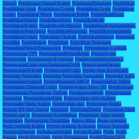
Daerah
Pendapatan Daerah Kaltim
PendataanPedagang
Pendidikan
Pendidikan Anak
Pendidikan Geratis
Pendidikan Gratis
Pendidikan
Kaltim
Pendidikan Moral
Pendidikan Politik
PendidikanDasar
PendidikanDigital
PendidikanIslam
PendidikanKalti
PendidikanKaltim
PendidikanKedinasan
PendidikanKotaSamarinda
PendidikanNonformal
PendidikanPancasila
PendidikanSamarinda
PendidikanVokasi
Penegakan Hukum
PenegakanHukum
Peneggak
Keadilan
Penembakan
Penertiban
Penertiban Pedagang
PengadilanNegeriTenggarong
Pengaman
Pengamanan Logistik
Pengamanan TPS
PengamananPertandingan
Penganiyaan
Pengawalan
Pengawasan Keuangan
PengawasanInfrastruktur
PengawasanLaluLintasSamarindaTertib
PengawasanPangan
PengawasanSekolah
PengawasanUsaha
Pengecekan Kendaraan
Pengedar Narkotika
Pengedar Narkotika Samarinda
Pengedar Sabu
PengelolaanSampah
PengembanganUMKM
Pengendalian Inflasi
Pengendara Dibawah Umur
Pengeroyokan Siswi SD
Penghargaan
Penghargaan Perusahaan Terbaik
PenghargaanPolri
Penghematan
Anggaran
PengungkapanSabu
Pengurangan emisi karbon
Pengusaha Muda Kaltim
PengusahaLokal
Pengusiran Kuasa
Hukum RS Haji Darjad
Penipuan
PenipuanDigital
Penomena Alam
Penuan mayat
Penurunan Kemiskinan
Penutupan Jalur Sungai
Sementara
Penyandang Disabilitas
Penyu Hijau
Peran orangtua
Peran pemuda Kaltim
Perang anggota Keluarga
Perang Narkoba
PeraturanDaerah
PerbaikanSekolah
Percasi Kaltim
Perda
Perda
Bahasa
Perda Pariwisata
Perda Pemakaman
Perda9Tahun2023