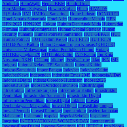
Abdullah
HelmWajib
Hemat BBM
Hendri Umar
HeroMardanusSatyawan
Hewan Kurban
Hibah
HIVAIDS
Hj.Sulasih
HMI
HMIKotaSamarinda
Home Industri
HONORER
Hotel Amaris Samarinda
Hotel Atlet
HotmarulituaManalu
HPN
HPN 2025
HPN2025
Hukum
Hukum Dan Anak Mida
Hukum dan
Kriminal
HukumKeimigrasian
Human Capital Strategy
Human
Security
humanis
Humas Polresta Samarinda
HUT GEPAK
HUT
Humas Polri 73
HUT Kaltim Ke-68
HUT RI 73
HUT RI 79
HUT68PoldaKaltim
Hutan Dengan Tujuan Khusus (KHDTK)
Universitas Mulawarman
Hutan Pendidikan Unmul
Hutang
HUTBhayangkara79
HUTPoldaKaltim
IAD Kaltim
Ibu Kota
Nusantara (IKN)
IDCamp
Idiologi
iFestivalTring
Iklan
IKN
IM3
Imigrasi
Imigrasi Kelas | TPI Samarinda
ImigrasiKaltim
ImigrasiSamarinda
Impor Pangan
Indcyber
IndcyberKaltim
IndcyberNews
Independen
Indonesia Emas 2045
IndonesiaAIDay
IndonesiaDigital
Indosat Ooredoo Hutchison
Indosat2025
IndosatBusines
IndosatOoredooHutchison
IndustriMigas
infrastruktur
Infrastruktur jalan
Infrastruktur Kaltim
Infrastruktur
Pendidikan
Infrastruktur Samarinda
infrastrukturDigital
InfrastrukturPendidikan
InklusiDigital
Inklusif
Inovasi
Pemberdayaan Masyarakat
InovasiDigital
InovasiLingkungan
InovasiPemuda
InovasiTeknologi
Inprastruktur
Insiden Jambatan
Mahakam I
Insinerator
inspeksi
InspeksiSekolah
Inspektorat
Integritas
INTERNATIONAL WOMENS DAY
Internet gratis
InvestasiEmasDigital
InvestasiSamarinda
IOH
IPERDA
Iran Noor -