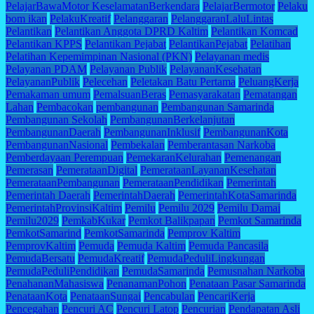
PelajarBawaMotor KeselamatanBerkendara
PelajarBermotor
Pelaku
bom ikan
PelakuKreatif
Pelanggaran
PelanggaranLaluLintas
Pelantikan
Pelantikan Anggota DPRD Kaltim
Pelantikan Komcad
Pelantikan KPPS
Pelantikan Pejabat
PelantikanPejabat
Pelatihan
Pelatihan Kepemimpinan Nasional (PKN)
Pelayanan medis
Pelayanan PDAM
Pelayanan Publik
PelayananKesehatan
PelayananPublik
Pelecehan
Peletakan Batu Pertama
PeluangKerja
Pemakaman umum
PemalsuanBeras
Pemasyarakatan
Pematangan
Lahan
Pembacokan
pembangunan
Pembangunan Samarinda
Pembangunan Sekolah
PembangunanBerkelanjutan
PembangunanDaerah
PembangunanInklusif
PembangunanKota
PembangunanNasional
Pembekalan
Pemberantasan Narkoba
Pemberdayaan Perempuan
PemekaranKelurahan
Pemenangan
Pemerasan
PemerataanDigital
PemerataanLayananKesehatan
PemerataanPembangunan
PemerataanPendidikan
Pemerintah
Pemerintah Daerah
PemerintahDaerah
PemerintahKotaSamarinda
PemerintahProvinsiKaltim
Pemilu
Pemilu 2029
Pemilu Damai
Pemilu2029
PemkabKukar
Pemkot Balikpapan
Pemkot Samarinda
PemkotSamarind
PemkotSamarinda
Pemprov Kaltim
PemprovKaltim
Pemuda
Pemuda Kaltim
Pemuda Pancasila
PemudaBersatu
PemudaKreatif
PemudaPeduliLingkungan
PemudaPeduliPendidikan
PemudaSamarinda
Pemusnahan Narkoba
PenahananMahasiswa
PenanamanPohon
Penataan Pasar Samarinda
PenataanKota
PenataanSungai
Pencabulan
PencariKerja
Pencegahan
Pencuri AC
Pencuri Latop
Pencurian
Pendapatan Asli