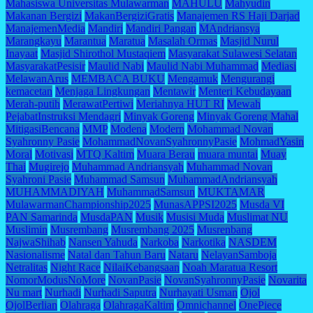
Mahasiswa Universitas Mulawarman
MAHULU
Mahyudin
Makanan Bergizi
MakanBergiziGratis
Manajemen RS Haji Darjad
ManajemenMedia
Mandiri
Mandiri Pangan
MAndriansya
Marangkayu
Marantua
Maratua
Masalah Ormas
Masjid Nurul
Inayaat
Masjid Shirothol Mustaqiem
Masyarakat Sulawesi Selatan
MasyarakatPesisir
Maulid Nabi
Maulid Nabi Muhammad
Mediasi
MelawanArus
MEMBACA BUKU
Mengamuk
Mengurangi
kemacetan
Menjaga Lingkungan
Mentawir
Menteri Kebudayaan
Merah-putih
MerawatPertiwi
Meriahnya HUT RI
Mewah
PejabatInstruksi Mendagri
Minyak Goreng
Minyak Goreng Mahal
MitigasiBencana
MMP
Modena
Modern
Mohammad Novan
Syahronny Pasie
MohammadNovanSyahronnyPasie
MohmadYasin
Moral
Motivasi
MTQ Kaltim
Muara Berau
muara muntai
Muay
Thai
Mugirejo
Muhammad Andriansyah
Muhammad Novan
Syahroni Pasie
Muhammad Samsun
MuhammadAndriansyah
MUHAMMADIYAH
MuhammadSamsun
MUKTAMAR
MulawarmanChampionship2025
MunasAPPSI2025
Musda VI
PAN Samarinda
MusdaPAN
Musik
Musisi Muda
Muslimat NU
Muslimin
Musrembang
Musrembang 2025
Musrenbang
NajwaShihab
Nansen Yahuda
Narkoba
Narkotika
NASDEM
Nasionalisme
Natal dan Tahun Baru
Nataru
NelayanSamboja
Netralitas
Night Race
NilaiKebangsaan
Noah Maratua Resort
NomorModusNoMore
NovanPasie
NovanSyahronnyPasie
Novarita
Nu mart
Nurhadi
Nurhadi Saputra
Nurhayati Usman
Ojol
OjolBerlian
Olahraga
OlahragaKaltim
Omnichannel
OnePiece