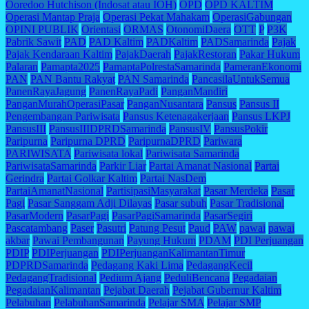
Ooredoo Hutchison (Indosat atau IOH)
OPD
OPD KALTIM
Operasi Mantap Praja
Operasi Pekat Mahakam
OperasiGabungan
OPINI PUBLIK
Orientasi
ORMAS
OtonomiDaera
OTT
P
P3K
Pabrik Sawit
PAD
PAD Kaltim
PADKaltim
PADSamarinda
Pajak
Pajak Kendaraan Kaltim
PajakDaerah
PajakRestoran
Pakar Hukum
Palaran
Pamapta2025
PamaptaPolrestaSamarinda
PameranEkonomi
PAN
PAN Bantu Rakyat
PAN Samarinda
PancasilaUntukSemua
PanenRayaJagung
PanenRayaPadi
PanganMandiri
PanganMurahOperasiPasar
PanganNusantara
Pansus
Pansus II
Pengembangan Pariwisata
Pansus Ketenagakerjaan
Pansus LKPJ
PansusIII
PansusIIIDPRDSamarinda
PansusIV
PansusPokir
Paripurna
Paripurna DPRD
ParipurnaDPRD
Pariwara
PARIWISATA
Pariwisata lokal
Pariwisata Samarinda
PariwisataSamarinda
Parkir Liar
Partai Amanat Nasional
Partai
Gerindra
Partai Golkar Kaltim
Partai NasDem
PartaiAmanatNasional
PartisipasiMasyarakat
Pasar Merdeka
Pasar
Pagi
Pasar Sanggam Adji Dilayas
Pasar subuh
Pasar Tradisional
PasarModern
PasarPagi
PasarPagiSamarinda
PasarSegiri
Pascatambang
Paser
Pasutri
Patung Pesut
Paud
PAW
pawai
pawai
akbar
Pawai Pembangunan
Payung Hukum
PDAM
PDI Perjuangan
PDIP
PDIPerjuangan
PDIPerjuanganKalimantanTimur
PDPRDSamarinda
Pedagang Kaki Lima
PedagangKecil
PedagangTradisional
Pedium Ajang
PeduliBencana
Pegadaian
PegadaianKalimantan
Pejabat Daerah
Pejabat Gubernur Kaltim
Pelabuhan
PelabuhanSamarinda
Pelajar SMA
Pelajar SMP