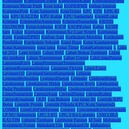
Konsilidasi
Konsolidasi Partai
KonsolidasiKader
KonsolidasiPartai
Koperasi Merah Putih
Kopi lokal
KOPRIPMII
korban longsor
KorlantasPolri
Kota Samarinda
KotaTepian
KPC
KPK
KPK-RI
kpu
KPU KALTIM
KPU Kubar
KPU Samarinda
KreatifLokal
Kriminal
KriminalitasSamarinda
KriminalSamarinda
KRISIS
EKONOMI
KrisisAmbulan
KSOP
KSOPKelasI
Kubar
KUHP
baru
Kukar
Kunjungan
Kunjungan Ke Luar Negeri
Kunjungan
Kerja
KunkerDPRD
Kurban Sapi
Kurikulum Merdeka
Kurikulum
Pendidikan
Kurikulum Sekolah
Kutai Barat
Kutai Karatanegara
Kutai Kartanegara
kutai lama
Kutai Timur
KutaiKartanegara
L
Lagu
hit 2024
Lagu terlaris
Lahan BBE
Lahan Bekas Tambang
Lahan
eks tambang
Lahan Transmigrasi
Lahan Unmul
LaluLintasPelajar
LapanganKerja
LapasPerempuanTenggarong
LaporanKeuanganIndosat
Larangan Flexing
Lawe-Lawe
Layanan110
LayananDaruratSamarinda
Lebaran
LegislasiBerkualitas
LegislasiDaerah
Lempake
LindungiHutan
Lingkungan
Lingkungan Hidup
Lingkungan Kerja
Lingkungan
Padat Penduduk
LingkunganHidup
LingkunganHidupSamarinda
LintasSamarinda
LiterasiAnak
LiterasiDigital
LiterasiKaltim
LiterasiKeuangan
LKPJ
Loa Bakung
Loa janan Ilir
Logistik KPU
Berau
Logistik Pemilu
Logistik Pilkada KPU Kota Samarinda
LOMBA
LongLifeFishStorage
Longsor
LowonganKerjaSamarinda
LP NU Samarinda
LPG 3 KG
LPG 3 Kg Langgka
LSM LIRA
KALTIM
Lubang Tambang
Lumbung Pangan
M.Said
Mahakam
Investment Forum
Mahakam Ulu
MahakamUlu
Mahasiswa