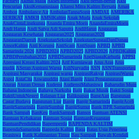
Fachlevi
Akmal Malik
Akses Informasi
Aksi bersih-bersih
Aksi
Pencurian
AksiKemanusiaan
Aliansi Mitra Kaltim Bersatu
Aman
Ambon
Ambulance Air
AmbulanTanpaSopir
AMDAL
AMERIKA
SERIKAT
AMKB
AMSIKaltim
Anak Muda
Anak Sekolah
AnakCintaLingkunga
Ananda Emira Moeis
AnandaEmiraMoeis
Andi Harun
Andi Satya Adi Saputra
AndiHarun
Anggaran
Anggaran Kesehatan
Anggaran2025
Anggaran2026
AnggaranDaerah
AngkutanSekolah
AngkutanSungaiDanDanau
AnsorKaltim
Anti Korupsi
AntiScam
AntiSpam
APBD
APBD
Samarinda 2026
APBD2024
APBD2025
APBD2026
APBDKaltim
APBDPerubahan2025
APBDSamarinda
ApelSiagaKarhutla
APPSI
Apresiasi Kreasi Kaltim 2024
Arif Kurniawan
Arus Aras
Arus
mudik
ASerap Aspirasi Warga
AsliNuryadin
ASN
ASNTransportasi
Aspirasi Masyarakat
Aspirasi warga
AspirasiRakyat
AspirasiWarga
Aspol
AstaCita
Aswanuddin
Atasi Banjir
Atasi Pengangguran
Aturan
Aturan Ormas
Audensi
AudiensiMahasiswa
Baharudin Muin
Bahasa Indonesia
Bahaya Narkoba
Bajir
Bakat Musik
Bakti Sosial
BaktiUntukNegeri
Balapan Liar
Balikpapan
BangAan
Bangunan
Cagar Budaya
Bangunan Liar
Banjir
Banjir Samarinda
BanjirAceh
BanjirSamarinda
BanjirSumbar
BanjirSumut
Bank BPR Samarinda
Bank Sampah
BanKeu
BankSampah
Bansos
Bantuan ATENSI
Bantuan Kebakaran
Bantuan Sosial
BantuanKeuangan
BantuanPendidikan
Bapemperda
BAPENDA KALTIM
BapendaSamarinda
Bappeda Kaltim
Baqa
Batas Usia Penerima
Beasiswa
Batik Kalimantan Timur
Bau Sampah
Bawah Kendali