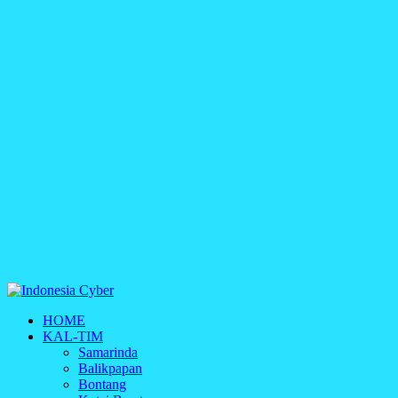
Indonesia Cyber
HOME
Media Cetak, Online & Streaming
KAL-TIM
Samarinda
Balikpapan
Bontang