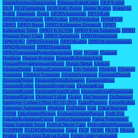
DistrikNavigasiSamarindap
DitlantasPoldaKaltim
DKP Kaltim
DLH
DLHSamarinda
DOB Kab. Pesisir
Dokter Kaltim
Doktet ke
Politik
Donggala
Dosen
DP2PASamarinda
DP3AKalti
DPDPANSamarinda
DPKKaltim
DPKPelabuhan
DPMPTSP
DPRD
DPRD Berau
DPRD Kabupaten Donggala
DPRD
Kalimantan Timur
DPRD KALTIM
DPRD Kota Samarinda
DPRD
Penajam Paser Utara
DPRD Samarinda
DPRDbSamarinda
DPRDDKI
DPRDDonggala
DPRDKaltim
DPRDKotaSamarinda
DPRDResponsif
DPRDSamarinda
DPRDSamarindaPemkotSamarinda
Dprf
Dr.Sani
Drainase
Dualisme
Dugaan Korupsi
DugaanKekerasanAnak
DugaanPenyalahgunaanJabatan
Durian Melak
Edukasi
EdukasiDigital
EdukasiLingkungan
Edy Suharto
Efesiensi
Efesiensi
Anggaran
Efisiensi Anggaran
EfisiensiAnggaran
EkonomiDaerah
EkonomiDigital
EkonomiDigitalIndonesia
EkonomiHijau
EkonomiKaltim
EkonomiKerakyatan
EkonomiKota
EkonomiKreatif
EkonomiKreatifKaltim
EkonomiKreatifSamarinda
EkonomiRakyat
Eksekusi Lahan
Ekstasi
Ekti Imanuel
EktiImanuel
Employee Carbon Offset (ECO) 2024
EndarPriantoro
EnergiKaltim
Enterprise Automation
eParking
EraDigital
Erau
ErikaOktaviani
ESDM
EtikaSimbolNegara
EvaluasiArmadaDarurat
Fadli Zon
FakultasKehutananUnmul
FashionSamarinda
Fatma Foundation.
Fatma Saifullah Yusuf
Festival Moon Cake
FestivalBilahNusantara
FGDPDIP
FGDPDIPerjuangan
Fiskal
FKIP
FKMS
FKUB
Flexing
Pejabat
Forum Aksi Rakyat Katim
Forum Jamiyyatussadah