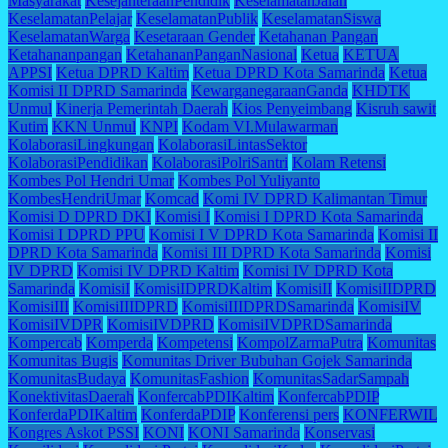
Masyarakat
KesejahteraanPendidik
KeselamatanJalan
KeselamatanPelajar
KeselamatanPublik
KeselamatanSiswa
KeselamatanWarga
Kesetaraan Gender
Ketahanan Pangan
Ketahananpangan
KetahananPanganNasional
Ketua
KETUA
APPSI
Ketua DPRD Kaltim
Ketua DPRD Kota Samarinda
Ketua
Komisi II DPRD Samarinda
KewarganegaraanGanda
KHDTK
Unmul
Kinerja Pemerintah Daerah
Kios Penyeimbang
Kisruh sawit
Kutim
KKN Unmul
KNPI
Kodam VI.Mulawarman
KolaborasiLingkungan
KolaborasiLintasSektor
KolaborasiPendidikan
KolaborasiPolriSantri
Kolam Retensi
Kombes Pol Hendri Umar
Kombes Pol Yuliyanto
KombesHendriUmar
Komcad
Komi IV DPRD Kalimantan Timur
Komisi D DPRD DKI
Komisi I
Komisi I DPRD Kota Samarinda
Komisi I DPRD PPU
Komisi I V DPRD Kota Samarinda
Komisi II
DPRD Kota Samarinda
Komisi III DPRD Kota Samarinda
Komisi
IV DPRD
Komisi IV DPRD Kaltim
Komisi IV DPRD Kota
Samarinda
KomisiI
KomisiIDPRDKaltim
KomisiII
KomisiIIDPRD
KomisiIII
KomisiIIIDPRD
KomisiIIIDPRDSamarinda
KomisiIV
KomisiIVDPR
KomisiIVDPRD
KomisiIVDPRDSamarinda
Kompercab
Komperda
Kompetensi
KompolZarmaPutra
Komunitas
Komunitas Bugis
Komunitas Driver Bubuhan Gojek Samarinda
KomunitasBudaya
KomunitasFashion
KomunitasSadarSampah
KonektivitasDaerah
KonfercabPDIKaltim
KonfercabPDIP
KonferdaPDIKaltim
KonferdaPDIP
Konferensi pers
KONFERWIL
Kongres Askot PSSI
KONI
KONI Samarinda
Konservasi