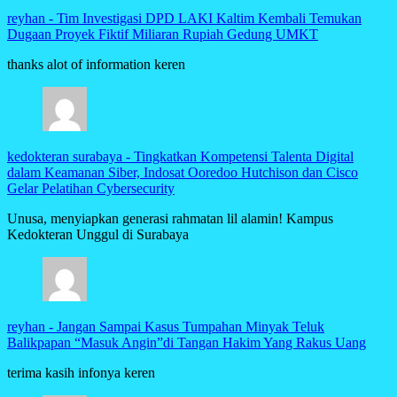
reyhan
-
Tim Investigasi DPD LAKI Kaltim Kembali Temukan
Dugaan Proyek Fiktif Miliaran Rupiah Gedung UMKT
thanks alot of information keren
kedokteran surabaya
-
Tingkatkan Kompetensi Talenta Digital
dalam Keamanan Siber, Indosat Ooredoo Hutchison dan Cisco
Gelar Pelatihan Cybersecurity
Unusa, menyiapkan generasi rahmatan lil alamin! Kampus
Kedokteran Unggul di Surabaya
reyhan
-
Jangan Sampai Kasus Tumpahan Minyak Teluk
Balikpapan “Masuk Angin”di Tangan Hakim Yang Rakus Uang
terima kasih infonya keren