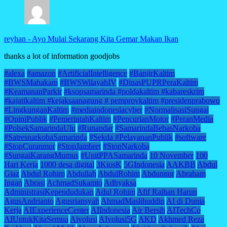
reyhan
-
Ayo Mulai Sekarang Kita Gemar Makan Ikan
thanks a lot of information goodjobs
#alexa
#amazon
#ArtificialIntelligence
#BanjirKaltim
#BWSMahakam
#BWSWilayahIV
#DinasPUPRPeraKaltim
#KeamananParkir
#ksopsamarinda #poldakaltim #kabareskrim
#kajatikaltim #kejaksaanagung # pemprovkaltim #presidenprabowo
#LingkunganKaltim
#mediaindonesiacyber
#NormalisasiSungai
#OpiniPublik
#PemerintahKaltim
#PencurianMotor
#PeranMedia
#PolsekSamarindaUlu
#Runandar
#SamarindaBebasNarkoba
#SatresnarkobaSamarinda
#Sekda #PelayananPublik
#software
#StopCuranmor
#StopJambret
#StopNarkoba
#SungaiKarangMumus
#UnitPPASamarinda
10 November
100
Hari Kerja
1000 desa digital
3KiosK
5GIndonesia
AAKBB
Abdul
Giaz
Abdul Rohim
Abdullah
AbdulRohim
Abdunnur
Abraham
Ingan
Abrasi
AchmadSukamto
Adhyaksa
AdministrasiKependudukan
Adul Rohim
Afif Raihan Harun
AgusAndrianto
Agusriansyah
AhmadMaslihuddin
AI di Dunia
Kerja
AIExperienceCenter
AIIndonesia
Air Bersih
AITechCo
AIUntukKitaSemua
Aivolusi
AIvolusi5G
AKD
Akhmed Reza