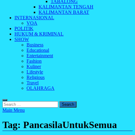
TABALONG
KALIMANTAN TENGAH
KALIMANTAN BARAT
INTERNASIONAL
VOA
POLITIK
HUKUM & KRIMINAL
SHOW
Business
Educational
Entertainment
Fashion
Kuliner
Lifestyle
Religious
Travel
OLAHRAGA
Search
for:
Main Menu
Tag:
PancasilaUntukSemua