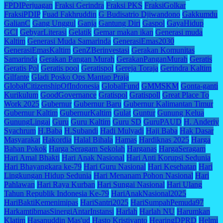
FPDIPerjuagan
Fraksi Gerindra
Fraksi PKS
FraksiGolkar
FraksiPDIP
Fuad Fakhruddin
G Budisatrio Djiwandono
Gakkumdu
GalianC
Gang Unggul
Ganja
Gantung Diri
Gaspol
GayaHidup
GCI
GebyarLiterasi
Gelatik
Gemar makan ikan
Generasi muda
Kaltim
Generasi Muda Samarinda
GenerasiEmas2030
GenerasiEmasKaltim
GenZBerinvestasi
Gerakan Komunitas
Samarinda
Gerakan Pangan Murah
GerakanPanganMurah
Geratis
Geratis Pol
Geratis pool
Geratispol
Gereja Toraja
Gerindra Kaltim
Gilfante
Gladi Posko Ops Mantap Praja
GlobalCitizenshipOfIndonesia
GlobalFund
GMMSKM
Gonta-ganti
Kurikulum
GoodGovernance
Gratispol
Gratispoll
Great Place To
Work 2025
Gubernur
Gubernur Baru
Gubernur Kalimantan Timur
Gubernur Kaltim
GubernurKaltim
Gulat
Guntur
Gunung Kelua
GunungLingai
Guru
Guru Kaltim
Guru SD
GuruPAUD
H. Anderiy
Syachrum
H.Baba
H.Subandi
Hadi Mulyadi
Haji Baba
Hak Dasar
Masyarakat
Hakordia
Halal Bihala
Hamas
Hardiknas 2025
Harga
Bahan Pokok
Harga Seragam Sekolah
Harganas
HargaSeragam
Hari Amal Bhakti
Hari Anak Nasional
Hari Anti Korupsi Sedunia
Hari Bhayangkara ke-79
Hari Guru Nasional
Hari Kesehatan
Hari
Lingkungan Hidup Sedunia
Hari Menanam Pohon Nasional
Hari
Pahlawan
Hari Raya Kurban
Hari Sungai Nasional
Hari Ulang
Tahun Republik Indonesia Ke-79
HariAnakNasional2025
HariBaktiKemenimipas
HariSantri2025
HariSumpahPemuda97
HarkamtibmasSinergiAntarInstansi
Harlah
Harlah NU
Harumkan
Klatim
Hasanuddin Mas'ud
Hasto Kristiyanto
HearingDPRD
Helmi