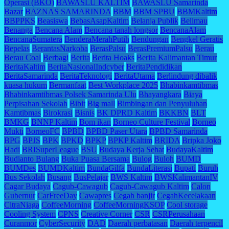
Operasi (BKO)
BAWASLU KALTIM
BAWASLU Samarinda
Bazar
BAZNAS SAMARINDA
BBM
BBM SPBU
BBMKaltim
BBPPKS
Beasiswa
BebasAsapKaltim
Belanja Publik
Belimau
Benanga
Bencana Alam
Bencana tanah longsor
BencanaAlam
BencanaSumatera
BenderaMerahPutih
Bendungan
Bengkel Geratis
Bepelas
BerantasNarkoba
BerasPalsu
BerasPremiumPalsu
Berau
Berau Coal
Berbagi
Berita
Berita Hoaks
Berita Kalimantan Timur
BeritaKaltim
BeritaNasionalIndcyber
BeritaPendidikan
BeritaSamarinda
BeritaTeknologi
BeritaUtama
Berlindung dibalik
kuasa hukum
Bermanfaat
Best Workplace 2025
Bhabinkamtibmas
Bhabinkamtibmas Polsek Samarinda Ulu
Bhayangkara
Biaya
Perpisahan Sekolah
Bibit
Big mall
Bimbingan dan Penyuluhan
Kamtibmas
Birokrasi
Bisnis
BK DPRD Kaltim
BKKBN
BLT
BMKG
BNNP Kaltim
Bom ikan
Borneo Culture Festival
Borneo
Mukti
BorneoFC
BPBD
BPBD Paser Utara
BPBD Samarinda
BPG
BPJS
BPK
BPKD
BPKP
BPKP Kaltim
BRIDA
Bripka Joko
Hadi
BRISuperLeague
BSU
Budaya Kerja Sehat
BudayaKaltim
Budianto Bulang
Buka Puasa Bersama
Bulog
Buloh
BUMD
BUMDes
BUMDKaltim
BundaGilfa
BundaLiterasi
Bupati
Buruh
Bus Sekolah
Busang
BusPelajar
BWS Kaltim
BWSKalimantanIV
Cagar Budaya
Cagub-Cawagub
Cagub-Cawagub Kaltim
Calon
Gubernur
CarFreeDay
Cawapres
Cegah banjir
CegahKecelakaan
CitraNiaga
CoffeeMorning
CoffeeMorningKSOP
Cool storage
Cooling System
CPNS
Creative Corner
CSR
CSRPerusahaan
Curanmor
CyberSecurity
DAD
Daerah perbatasan
Daerah terpencil