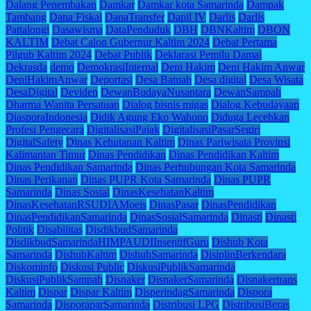
Dalang Penembakan
Damkar
Damkar kota Samarinda
Dampak
Tambang
Dana Fiskal
DanaTransfer
Dapil IV
Darlis
Darlis
Pattalongi
Dasawisma
DataPenduduk
DBH
DBNKaltim
DBON
KALTIM
Debat Calon Gubernur Kaltim 2024
Debat Pertama
Pilgub Kaltim 2024
Debat Publik
Deklarasi Pemilu Damai
Dekrasda
demo
DemokrasiInternal
Deni Hakim
Deni Hakim Anwar
DeniHakimAnwar
Deportasi
Desa Batuah
Desa digital
Desa Wisata
DesaDigital
Deviden
DewanBudayaNusantara
DewanSampah
Dharma Wanita Persatuan
Dialog bisnis migas
Dialog Kebudayaan
DiasporaIndonesia
Didik Agung Eko Wahono
Diduga Lecehkan
Profesi Pengecara
DigitalisasiPajak
DigitalisasiPasarSegiri
DigitalSafety
Dinas Kehutanan Kaltim
Dinas Pariwisata Provinsi
Kalimantan Timur
Dinas Pendidikan
Dinas Pendidikan Kaltim
Dinas Pendidikan Samarinda
Dinas Perhubungan Kota Samarinda
Dinas Perikanan
Dinas PUPR Kota Samarinda
Dinas PUPR
Samarinda
Dinas Sosial
DinasKesehatanKaltim
DinasKesehatanRSUDIAMoeis
DinasPasar
DinasPendidikan
DinasPendidikanSamarinda
DinasSosialSamarinda
Dinasti
Dinasti
Politik
Disabilitas
DisdikbudSamarinda
DisdikbudSamarindaHIMPAUDIInsentifGuru
Dishub Kota
Samarinda
DishubKaltim
DishubSamarinda
DisiplinBerkendara
Diskominfo
Diskusi Public
DiskusiPublikSamarinda
DiskusiPublikSampah
Disnaker
DisnakerSamarinda
Disnakertrans
Kaltim
Dispar
Dispar Kaltim
DisperindagSamarinda
Dispora
Samarinda
DisporaparSamarinda
Distribusi LPG
DistribusiBeras