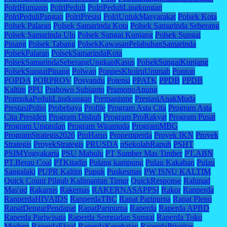
PolriHumanis
PolriPeduli
PolriPeduliLingkungan
PolriPeduliPangan
PolriPresisi
PolriUntukMasyarakat
Polsek Kota
Polsek Palaran
Polsek Samarinda Kota
Polsek Samarinda Seberang
Polsek Samarinda Ulu
Polsek Sungai Kunjang
Polsek Sungai
Pinang
Polsek Tabang
PolsekKawasanPelabuhanSamarinda
PolsekPalaran
PolsekSamarindaKota
PolsekSamarindaSeberangUngkapKasus
PolsekSungaiKunjang
PolsekSungaiPinang
Polwan
PonpesKhoiruUmmah
Ponton
POPDA
PORPROV
Posyandu
Potensi
PPATK
PPDB
PPDB
Kaltim
PPU
Prabowo Subianto
PramonoAnung
PramukaPeduliLingkungan
Premanisme
PrestasiAnakMuda
PrestasiPolisi
Probebaya
Profile
Program Asta Cita
Program Asta
Cita Presiden
Program Dishub
Program ProRakyat
Program Pusat
Program Unggulan
Program Wiramuda
ProgramMBG
ProgramStrategis2026
ProHarus
Propemperda
Proyek IKN
Proyek
Strategis
ProyekStrategis
PRUSDA
pSekolahRapuh
PSHT
PSIMYogyakarta
PSU Mahulu
PT Sumber Mas Timber
PT.ABN
PT.Berau Coal
PTKitadin
Pulang kampung
Pulau Kakaban
Pulau
Sangalaki
PUPR Kaltim
Pupuk
Puskesmas
PW ISNU KALTIM
Quick Count Pilgub Kalimantan Timur
QuickResponse
Rahmad
Mas'ud
Rakarnis
Rakernas
RAKERNASAPPSI
Rakor
Ranperda
RanperdaHIVAIDS
RanperdaTBC
Rapat Paripurna
Rapat Pleno
RapatDengarPendapat
RapatParipurna
Raperda
Raperda APBD
Raperda Pariwisata
Raperda Sempadan Sungai
Raperda Toko
Modern
RaperdaEkraf
RaperdaKesehatan
RaperdaPrioritas