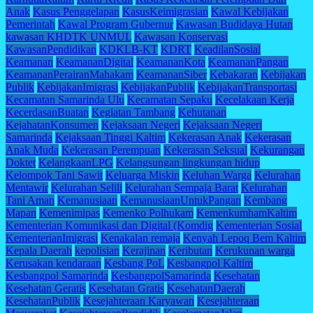
Anak
Kasus Penggelapan
KasusKeimigrasian
Kawal Kebijakan
Pemerintah
Kawal Program Gubernur
Kawasan Budidaya Hutan
kawasan KHDTK UNMUL
Kawasan Konservasi
KawasanPendidikan
KDKLB-KT
KDRT
KeadilanSosial
Keamanan
KeamananDigital
KeamananKota
KeamananPangan
KeamananPerairanMahakam
KeamananSiber
Kebakaran
Kebijakan
Publik
KebijakanImigrasi
KebijakanPublik
KebijakanTransportasi
Kecamatan Samarinda Ulu
Kecamatan Sepaku
Kecelakaan Kerja
KecerdasanBuatan
Kegiatan Tambang
Kehutanan
KejahatanKonsumen
Kejaksaan Negeri
Kejaksaan Negeri
Samarinda
Kejaksaan Tinggi Kaltim
Kekerasan Anak
Kekerasan
Anak Muda
Kekerasan Perempuan
Kekerasan Seksual
Kekurangan
Doktet
KelangkaanLPG
Kelangsungan lingkungan hidup
Kelompok Tani Sawit
Keluarga Miskin
Keluhan Warga
Kelurahan
Mentawir
Kelurahan Selili
Kelurahan Sempaja Barat
Kelurahan
Tani Aman
Kemanusiaan
KemanusiaanUntukPangan
Kembang
Mapan
Kemenimipas
Kemenko Polhukam
KemenkumhamKaltim
Kementerian Komunikasi dan Digital (Komdig
Kementerian Sosial
KementerianImigrasi
Kenakalan remaja
Kenyah Lepoq Bem Kaltim
Kepala Daerah
kepolisian
Kerajinan
Keributan
Kerukunan warga
Kerusakan kendaraan
Kesbang PoL
Kesbangpol Kaltim
Kesbangpol Samarinda
KesbangpolSamarinda
Kesehatan
Kesehatan Geratis
Kesehatan Gratis
KesehatanDaerah
KesehatanPublik
Kesejahteraan Karyawan
Kesejahteraan