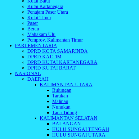
Kutai Barat
Kutai Kartanegara
Penajam Paser Utara
Kutai Timur
Paser
Berau
Mahakam Ulu
Pemprov. Kalimantan Timur
PARLEMENTARIA
DPRD KOTA SAMARINDA
DPRD KALTIM
DPRD KUTAI KARTANEGARA
DPRD KUTAI BARAT
NASIONAL
DAERAH
KALIMANTAN UTARA
Bulungan
Tarakan
Malinau
Nunukan
Tana Tidung
KALIMANTAN SELATAN
BALANGAN
HULU SUNGAI TENGAH
HULU SUNGAI UTARA