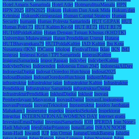
Hotel Amaris Samarinda
Hotel Atlet
HotmarulituaManalu
HPN
HPN 2025
HPN2025
Hukum
Hukum Dan Anak Mida
Hukum dan
Kriminal
HukumKeimigrasian
Human Capital Strategy
Human
Security
humanis
Humas Polresta Samarinda
HUT GEPAK
HUT
Humas Polri 73
HUT Kaltim Ke-68
HUT RI 73
HUT RI 79
HUT68PoldaKaltim
Hutan Dengan Tujuan Khusus (KHDTK)
Universitas Mulawarman
Hutan Pendidikan Unmul
Hutang
HUTBhayangkara79
HUTPoldaKaltim
IAD Kaltim
Ibu Kota
Nusantara (IKN)
IDCamp
Idiologi
iFestivalTring
Iklan
IKN
IM3
Imigrasi
Imigrasi Kelas | TPI Samarinda
ImigrasiKaltim
ImigrasiSamarinda
Impor Pangan
Indcyber
IndcyberKaltim
IndcyberNews
Independen
Indonesia Emas 2045
IndonesiaAIDay
IndonesiaDigital
Indosat Ooredoo Hutchison
Indosat2025
IndosatBusines
IndosatOoredooHutchison
IndustriMigas
infrastruktur
Infrastruktur jalan
Infrastruktur Kaltim
Infrastruktur
Pendidikan
Infrastruktur Samarinda
infrastrukturDigital
InfrastrukturPendidikan
InklusiDigital
Inklusif
Inovasi
Pemberdayaan Masyarakat
InovasiDigital
InovasiLingkungan
InovasiPemuda
InovasiTeknologi
Inprastruktur
Insiden Jambatan
Mahakam I
Insinerator
inspeksi
InspeksiSekolah
Inspektorat
Integritas
INTERNATIONAL WOMENS DAY
Internet gratis
InvestasiEmasDigital
InvestasiSamarinda
IOH
IPERDA
Iran Noor -
Hadi Mulyadi
IrjenEndarPriantoro
IsmailLatisi
ISRAN NOOR
Isran-Hadi
Iswandi
IUP
Izin Ormas
JagungUntukBangsa
Jahidin
Jaksa Agung
Jalan Batuah
Jalan Longsor
Jalan Nasional
Jalan