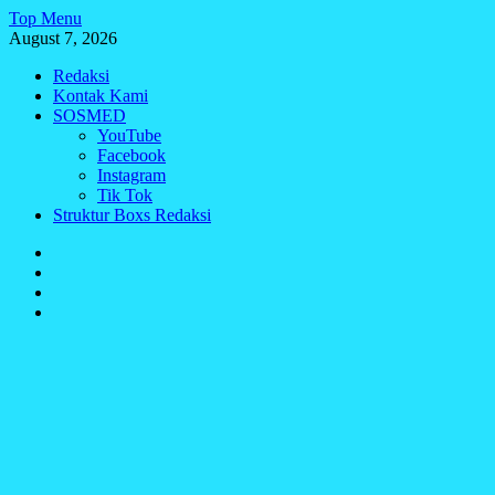
Skip
Top Menu
to
August 7, 2026
content
Redaksi
Kontak Kami
SOSMED
YouTube
Facebook
Instagram
Tik Tok
Struktur Boxs Redaksi
Redaksi
Kontak
Kami
SOSMED
Struktur
Boxs
Redaksi