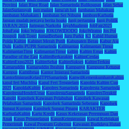
Provinsi
Jalan Ring Road
Jalan Samarinda Balikpapan
Jalan Sehat
JalanSuriansyah
Jam malam
Jama'ah haji
Jambatan Mahakam
Jambatan Mahakam I
Jambatan Sei Nibung
JamboreKarhutla
Jangan mudah percaya berita hoaks
Janji pertamina
Janji Politik
JARAN 2024
Jaringan Narkoba
JayaMualimin
JobFair2025
JohaFajal
Joko Wiratno
JOKOWIDODO
JokoWiratno
Jos Pol
Josspoll
Judi Togel
JumatBerbagi
Juru Parkir
K3
Kabid Humas
Polda Kaltim
Kabinet Merah Putih
Kabupaten Berau
Kabur Aja
Dulu
Kadis PUPR Samarinda
Kalimantan
Kalimantan Timur
KalimantanTimu
KalimantanTimur
kaltim
Kaltim Emas
Kaltim
Paradise of the East
KaltimBerkarakter
KaltimCerdas
KaltimExpo2025
KaltimSehat
KaltimSukses
KaltimTerkini
Kamaruddin
Kamaruddin Ibrahim
Kampanye
Kampung Ketupat
Kampus
Kamtibmas
Kantor Imigrasi Samarinda
KantorImigrasiKelasITPISamarinda
KanwilKemenkumhamKaltim
kapal feri Muchlisa
Kapal Feri Tenggelam
Kapolda Kaltim Cup
2025
KapoldaKaltim
Kapolres Samarinda
Kapolresta Samarinda
KapolrestaHendriUmar
KapolrestaSamarinda
KapolresTeraktif
Kapolri
Kapolsek Kawasan Pelabuhan
Kapolsek Kawasan
Pelabuhan Samarinda
Kapolsek Samarinda Seberang
Kapolsek
Sungai Kunjang
Kapolsek Sungai Pinang
KARAKTER
KarhutlaKaltim
Kartu Kredit
Kasus Kekerasan Perempuan Dan
Anak
Kasus Penggelapan
KasusKeimigrasian
Kawal Kebijakan
Pemerintah
Kawal Program Gubernur
Kawasan Budidaya Hutan