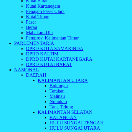
Kutai Barat
Kutai Kartanegara
Penajam Paser Utara
Kutai Timur
Paser
Berau
Mahakam Ulu
Pemprov. Kalimantan Timur
PARLEMENTARIA
DPRD KOTA SAMARINDA
DPRD KALTIM
DPRD KUTAI KARTANEGARA
DPRD KUTAI BARAT
NASIONAL
DAERAH
KALIMANTAN UTARA
Bulungan
Tarakan
Malinau
Nunukan
Tana Tidung
KALIMANTAN SELATAN
BALANGAN
HULU SUNGAI TENGAH
HULU SUNGAI UTARA