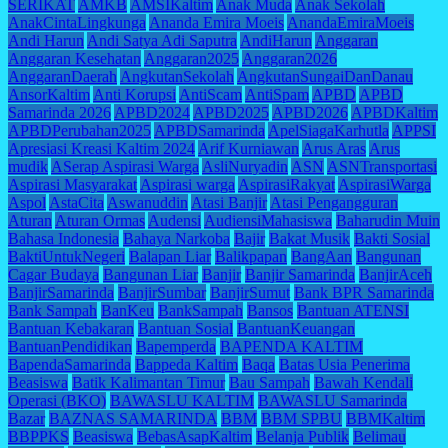
SERIKAT
AMKB
AMSIKaltim
Anak Muda
Anak Sekolah
AnakCintaLingkunga
Ananda Emira Moeis
AnandaEmiraMoeis
Andi Harun
Andi Satya Adi Saputra
AndiHarun
Anggaran
Anggaran Kesehatan
Anggaran2025
Anggaran2026
AnggaranDaerah
AngkutanSekolah
AngkutanSungaiDanDanau
AnsorKaltim
Anti Korupsi
AntiScam
AntiSpam
APBD
APBD
Samarinda 2026
APBD2024
APBD2025
APBD2026
APBDKaltim
APBDPerubahan2025
APBDSamarinda
ApelSiagaKarhutla
APPSI
Apresiasi Kreasi Kaltim 2024
Arif Kurniawan
Arus Aras
Arus
mudik
ASerap Aspirasi Warga
AsliNuryadin
ASN
ASNTransportasi
Aspirasi Masyarakat
Aspirasi warga
AspirasiRakyat
AspirasiWarga
Aspol
AstaCita
Aswanuddin
Atasi Banjir
Atasi Pengangguran
Aturan
Aturan Ormas
Audensi
AudiensiMahasiswa
Baharudin Muin
Bahasa Indonesia
Bahaya Narkoba
Bajir
Bakat Musik
Bakti Sosial
BaktiUntukNegeri
Balapan Liar
Balikpapan
BangAan
Bangunan
Cagar Budaya
Bangunan Liar
Banjir
Banjir Samarinda
BanjirAceh
BanjirSamarinda
BanjirSumbar
BanjirSumut
Bank BPR Samarinda
Bank Sampah
BanKeu
BankSampah
Bansos
Bantuan ATENSI
Bantuan Kebakaran
Bantuan Sosial
BantuanKeuangan
BantuanPendidikan
Bapemperda
BAPENDA KALTIM
BapendaSamarinda
Bappeda Kaltim
Baqa
Batas Usia Penerima
Beasiswa
Batik Kalimantan Timur
Bau Sampah
Bawah Kendali
Operasi (BKO)
BAWASLU KALTIM
BAWASLU Samarinda
Bazar
BAZNAS SAMARINDA
BBM
BBM SPBU
BBMKaltim
BBPPKS
Beasiswa
BebasAsapKaltim
Belanja Publik
Belimau