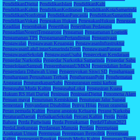
PendidikanDigital
PendidikanIslam
PendidikanKalti
PendidikanKaltim
PendidikanKedinasan
PendidikanKotaSamarinda
PendidikanNonformal
PendidikanPancasila
PendidikanSamarinda
PendidikanVokasi
Penegakan Hukum
PenegakanHukum
Peneggak
Keadilan
Penembakan
Penertiban
Penertiban Pedagang
PengadilanNegeriTenggarong
Pengaman
Pengamanan Logistik
Pengamanan TPS
PengamananPertandingan
Penganiyaan
Pengawalan
Pengawasan Keuangan
PengawasanInfrastruktur
PengawasanLaluLintasSamarindaTertib
PengawasanPangan
PengawasanSekolah
PengawasanUsaha
Pengecekan Kendaraan
Pengedar Narkotika
Pengedar Narkotika Samarinda
Pengedar Sabu
PengelolaanSampah
PengembanganUMKM
Pengendalian Inflasi
Pengendara Dibawah Umur
Pengeroyokan Siswi SD
Penghargaan
Penghargaan Perusahaan Terbaik
PenghargaanPolri
Penghematan
Anggaran
PengungkapanSabu
Pengurangan emisi karbon
Pengusaha Muda Kaltim
PengusahaLokal
Pengusiran Kuasa
Hukum RS Haji Darjad
Penipuan
PenipuanDigital
Penomena Alam
Penuan mayat
Penurunan Kemiskinan
Penutupan Jalur Sungai
Sementara
Penyandang Disabilitas
Penyu Hijau
Peran orangtua
Peran pemuda Kaltim
Perang anggota Keluarga
Perang Narkoba
PeraturanDaerah
PerbaikanSekolah
Percasi Kaltim
Perda
Perda
Bahasa
Perda Pariwisata
Perda Pemakaman
Perda9Tahun2023
PerdaLingkungan
Perdangan Manusia
Perdata
Peremajaan
Angkutan Umum
Perempuan
Perempuan Berpolitik
Perempuan
Kaltim
Pergeseran Pasukan
Pergub Media Kaltim
Perguruan Tinggi