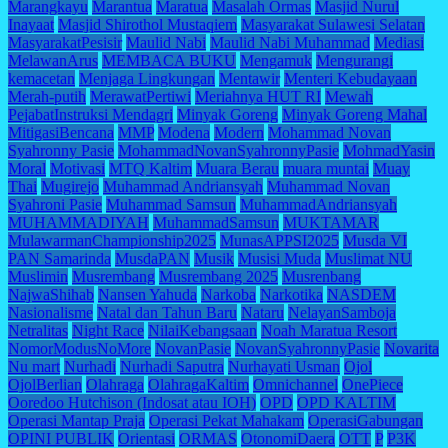
Marangkayu
Marantua
Maratua
Masalah Ormas
Masjid Nurul
Inayaat
Masjid Shirothol Mustaqiem
Masyarakat Sulawesi Selatan
MasyarakatPesisir
Maulid Nabi
Maulid Nabi Muhammad
Mediasi
MelawanArus
MEMBACA BUKU
Mengamuk
Mengurangi
kemacetan
Menjaga Lingkungan
Mentawir
Menteri Kebudayaan
Merah-putih
MerawatPertiwi
Meriahnya HUT RI
Mewah
PejabatInstruksi Mendagri
Minyak Goreng
Minyak Goreng Mahal
MitigasiBencana
MMP
Modena
Modern
Mohammad Novan
Syahronny Pasie
MohammadNovanSyahronnyPasie
MohmadYasin
Moral
Motivasi
MTQ Kaltim
Muara Berau
muara muntai
Muay
Thai
Mugirejo
Muhammad Andriansyah
Muhammad Novan
Syahroni Pasie
Muhammad Samsun
MuhammadAndriansyah
MUHAMMADIYAH
MuhammadSamsun
MUKTAMAR
MulawarmanChampionship2025
MunasAPPSI2025
Musda VI
PAN Samarinda
MusdaPAN
Musik
Musisi Muda
Muslimat NU
Muslimin
Musrembang
Musrembang 2025
Musrenbang
NajwaShihab
Nansen Yahuda
Narkoba
Narkotika
NASDEM
Nasionalisme
Natal dan Tahun Baru
Nataru
NelayanSamboja
Netralitas
Night Race
NilaiKebangsaan
Noah Maratua Resort
NomorModusNoMore
NovanPasie
NovanSyahronnyPasie
Novarita
Nu mart
Nurhadi
Nurhadi Saputra
Nurhayati Usman
Ojol
OjolBerlian
Olahraga
OlahragaKaltim
Omnichannel
OnePiece
Ooredoo Hutchison (Indosat atau IOH)
OPD
OPD KALTIM
Operasi Mantap Praja
Operasi Pekat Mahakam
OperasiGabungan
OPINI PUBLIK
Orientasi
ORMAS
OtonomiDaera
OTT
P
P3K