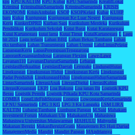
kpu
KPU KALTIM
KPU Kubar
KPU Samarinda
KreatifLokal
Kriminal
KriminalitasSamarinda
KriminalSamarinda
KRISIS
EKONOMI
KrisisAmbulan
KSOP
KSOPKelasI
Kubar
KUHP
baru
Kukar
Kunjungan
Kunjungan Ke Luar Negeri
Kunjungan
Kerja
KunkerDPRD
Kurban Sapi
Kurikulum Merdeka
Kurikulum
Pendidikan
Kurikulum Sekolah
Kutai Barat
Kutai Karatanegara
Kutai Kartanegara
kutai lama
Kutai Timur
KutaiKartanegara
L
Lagu
hit 2024
Lagu terlaris
Lahan BBE
Lahan Bekas Tambang
Lahan
eks tambang
Lahan Transmigrasi
Lahan Unmul
LaluLintasPelajar
LapanganKerja
LapasPerempuanTenggarong
LaporanKeuanganIndosat
Larangan Flexing
Lawe-Lawe
Layanan110
LayananDaruratSamarinda
Lebaran
LegislasiBerkualitas
LegislasiDaerah
Lempake
LindungiHutan
Lingkungan
Lingkungan Hidup
Lingkungan Kerja
Lingkungan
Padat Penduduk
LingkunganHidup
LingkunganHidupSamarinda
LintasSamarinda
LiterasiAnak
LiterasiDigital
LiterasiKaltim
LiterasiKeuangan
LKPJ
Loa Bakung
Loa janan Ilir
Logistik KPU
Berau
Logistik Pemilu
Logistik Pilkada KPU Kota Samarinda
LOMBA
LongLifeFishStorage
Longsor
LowonganKerjaSamarinda
LP NU Samarinda
LPG 3 KG
LPG 3 Kg Langgka
LSM LIRA
KALTIM
Lubang Tambang
Lumbung Pangan
M.Said
Mahakam
Investment Forum
Mahakam Ulu
MahakamUlu
Mahasiswa
Mahasiswa Universitas Mulawarman
MAHULU
Mahyudin
Makanan Bergizi
MakanBergiziGratis
Manajemen RS Haji Darjad
ManajemenMedia
Mandiri
Mandiri Pangan
MAndriansya