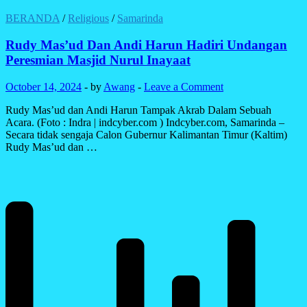
H.
Anderiy
BERANDA
/
Religious
/
Samarinda
Syachrum
Pengusaha
Rudy Mas’ud Dan Andi Harun Hadiri Undangan
Muda
Peresmian Masjid Nurul Inayaat
Kaltim
Dalam
October 14, 2024
-
by
Awang
-
Leave a Comment
Pengembangan
Syiar
Rudy Mas’ud dan Andi Harun Tampak Akrab Dalam Sebuah
Agama
Acara. (Foto : Indra | indcyber.com ) Indcyber.com, Samarinda –
Islam
Secara tidak sengaja Calon Gubernur Kalimantan Timur (Kaltim)
Rudy Mas’ud dan …