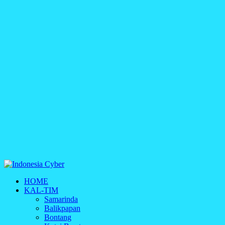
Indonesia Cyber
HOME
Media Cetak, Online & Streaming
KAL-TIM
Samarinda
Balikpapan
Bontang