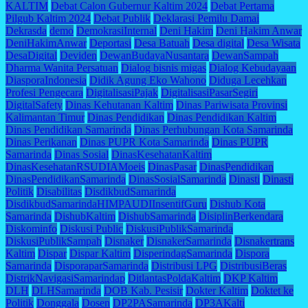
KALTIM
Debat Calon Gubernur Kaltim 2024
Debat Pertama
Pilgub Kaltim 2024
Debat Publik
Deklarasi Pemilu Damai
Dekrasda
demo
DemokrasiInternal
Deni Hakim
Deni Hakim Anwar
DeniHakimAnwar
Deportasi
Desa Batuah
Desa digital
Desa Wisata
DesaDigital
Deviden
DewanBudayaNusantara
DewanSampah
Dharma Wanita Persatuan
Dialog bisnis migas
Dialog Kebudayaan
DiasporaIndonesia
Didik Agung Eko Wahono
Diduga Lecehkan
Profesi Pengecara
DigitalisasiPajak
DigitalisasiPasarSegiri
DigitalSafety
Dinas Kehutanan Kaltim
Dinas Pariwisata Provinsi
Kalimantan Timur
Dinas Pendidikan
Dinas Pendidikan Kaltim
Dinas Pendidikan Samarinda
Dinas Perhubungan Kota Samarinda
Dinas Perikanan
Dinas PUPR Kota Samarinda
Dinas PUPR
Samarinda
Dinas Sosial
DinasKesehatanKaltim
DinasKesehatanRSUDIAMoeis
DinasPasar
DinasPendidikan
DinasPendidikanSamarinda
DinasSosialSamarinda
Dinasti
Dinasti
Politik
Disabilitas
DisdikbudSamarinda
DisdikbudSamarindaHIMPAUDIInsentifGuru
Dishub Kota
Samarinda
DishubKaltim
DishubSamarinda
DisiplinBerkendara
Diskominfo
Diskusi Public
DiskusiPublikSamarinda
DiskusiPublikSampah
Disnaker
DisnakerSamarinda
Disnakertrans
Kaltim
Dispar
Dispar Kaltim
DisperindagSamarinda
Dispora
Samarinda
DisporaparSamarinda
Distribusi LPG
DistribusiBeras
DistrikNavigasiSamarindap
DitlantasPoldaKaltim
DKP Kaltim
DLH
DLHSamarinda
DOB Kab. Pesisir
Dokter Kaltim
Doktet ke
Politik
Donggala
Dosen
DP2PASamarinda
DP3AKalti