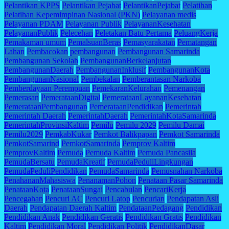
Pelantikan KPPS
Pelantikan Pejabat
PelantikanPejabat
Pelatihan
Pelatihan Kepemimpinan Nasional (PKN)
Pelayanan medis
Pelayanan PDAM
Pelayanan Publik
PelayananKesehatan
PelayananPublik
Pelecehan
Peletakan Batu Pertama
PeluangKerja
Pemakaman umum
PemalsuanBeras
Pemasyarakatan
Pematangan
Lahan
Pembacokan
pembangunan
Pembangunan Samarinda
Pembangunan Sekolah
PembangunanBerkelanjutan
PembangunanDaerah
PembangunanInklusif
PembangunanKota
PembangunanNasional
Pembekalan
Pemberantasan Narkoba
Pemberdayaan Perempuan
PemekaranKelurahan
Pemenangan
Pemerasan
PemerataanDigital
PemerataanLayananKesehatan
PemerataanPembangunan
PemerataanPendidikan
Pemerintah
Pemerintah Daerah
PemerintahDaerah
PemerintahKotaSamarinda
PemerintahProvinsiKaltim
Pemilu
Pemilu 2029
Pemilu Damai
Pemilu2029
PemkabKukar
Pemkot Balikpapan
Pemkot Samarinda
PemkotSamarind
PemkotSamarinda
Pemprov Kaltim
PemprovKaltim
Pemuda
Pemuda Kaltim
Pemuda Pancasila
PemudaBersatu
PemudaKreatif
PemudaPeduliLingkungan
PemudaPeduliPendidikan
PemudaSamarinda
Pemusnahan Narkoba
PenahananMahasiswa
PenanamanPohon
Penataan Pasar Samarinda
PenataanKota
PenataanSungai
Pencabulan
PencariKerja
Pencegahan
Pencuri AC
Pencuri Latop
Pencurian
Pendapatan Asli
Daerah
Pendapatan Daerah Kaltim
PendataanPedagang
Pendidikan
Pendidikan Anak
Pendidikan Geratis
Pendidikan Gratis
Pendidikan
Kaltim
Pendidikan Moral
Pendidikan Politik
PendidikanDasar