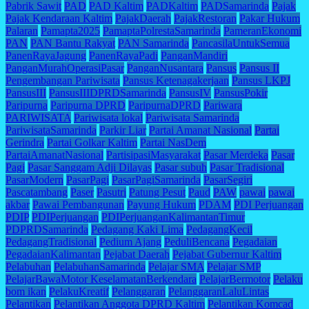
Pabrik Sawit
PAD
PAD Kaltim
PADKaltim
PADSamarinda
Pajak
Pajak Kendaraan Kaltim
PajakDaerah
PajakRestoran
Pakar Hukum
Palaran
Pamapta2025
PamaptaPolrestaSamarinda
PameranEkonomi
PAN
PAN Bantu Rakyat
PAN Samarinda
PancasilaUntukSemua
PanenRayaJagung
PanenRayaPadi
PanganMandiri
PanganMurahOperasiPasar
PanganNusantara
Pansus
Pansus II
Pengembangan Pariwisata
Pansus Ketenagakerjaan
Pansus LKPJ
PansusIII
PansusIIIDPRDSamarinda
PansusIV
PansusPokir
Paripurna
Paripurna DPRD
ParipurnaDPRD
Pariwara
PARIWISATA
Pariwisata lokal
Pariwisata Samarinda
PariwisataSamarinda
Parkir Liar
Partai Amanat Nasional
Partai
Gerindra
Partai Golkar Kaltim
Partai NasDem
PartaiAmanatNasional
PartisipasiMasyarakat
Pasar Merdeka
Pasar
Pagi
Pasar Sanggam Adji Dilayas
Pasar subuh
Pasar Tradisional
PasarModern
PasarPagi
PasarPagiSamarinda
PasarSegiri
Pascatambang
Paser
Pasutri
Patung Pesut
Paud
PAW
pawai
pawai
akbar
Pawai Pembangunan
Payung Hukum
PDAM
PDI Perjuangan
PDIP
PDIPerjuangan
PDIPerjuanganKalimantanTimur
PDPRDSamarinda
Pedagang Kaki Lima
PedagangKecil
PedagangTradisional
Pedium Ajang
PeduliBencana
Pegadaian
PegadaianKalimantan
Pejabat Daerah
Pejabat Gubernur Kaltim
Pelabuhan
PelabuhanSamarinda
Pelajar SMA
Pelajar SMP
PelajarBawaMotor KeselamatanBerkendara
PelajarBermotor
Pelaku
bom ikan
PelakuKreatif
Pelanggaran
PelanggaranLaluLintas
Pelantikan
Pelantikan Anggota DPRD Kaltim
Pelantikan Komcad