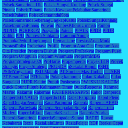
Polsek Samarinda Ulu
Polsek Sungai Kunjang
Polsek Sungai
Pinang
Polsek Tabang
PolsekKawasanPelabuhanSamarinda
PolsekPalaran
PolsekSamarindaKota
PolsekSamarindaSeberangUngkapKasus
PolsekSungaiKunjang
PolsekSungaiPinang
Polwan
PonpesKhoiruUmmah
Ponton
POPDA
PORPROV
Posyandu
Potensi
PPATK
PPDB
PPDB
Kaltim
PPU
Prabowo Subianto
PramonoAnung
PramukaPeduliLingkungan
Premanisme
PrestasiAnakMuda
PrestasiPolisi
Probebaya
Profile
Program Asta Cita
Program Asta
Cita Presiden
Program Dishub
Program ProRakyat
Program Pusat
Program Unggulan
Program Wiramuda
ProgramMBG
ProgramStrategis2026
ProHarus
Propemperda
Proyek IKN
Proyek
Strategis
ProyekStrategis
PRUSDA
pSekolahRapuh
PSHT
PSIMYogyakarta
PSU Mahulu
PT Sumber Mas Timber
PT.ABN
PT.Berau Coal
PTKitadin
Pulang kampung
Pulau Kakaban
Pulau
Sangalaki
PUPR Kaltim
Pupuk
Puskesmas
PW ISNU KALTIM
Quick Count Pilgub Kalimantan Timur
QuickResponse
Rahmad
Mas'ud
Rakarnis
Rakernas
RAKERNASAPPSI
Rakor
Ranperda
RanperdaHIVAIDS
RanperdaTBC
Rapat Paripurna
Rapat Pleno
RapatDengarPendapat
RapatParipurna
Raperda
Raperda APBD
Raperda Pariwisata
Raperda Sempadan Sungai
Raperda Toko
Modern
RaperdaEkraf
RaperdaKesehatan
RaperdaPrioritas
RaperdaSamarinda
RaperdaSempadanSungai
RAPID
Rawan
Kebakaran
Razia
RaziaLaluLintas
RaziaPelajar
RDP
Reaksi Cepat