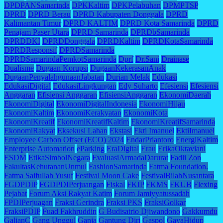
DPDPANSamarinda
DPKKaltim
DPKPelabuhan
DPMPTSP
DPRD
DPRD Berau
DPRD Kabupaten Donggala
DPRD
Kalimantan Timur
DPRD KALTIM
DPRD Kota Samarinda
DPRD
Penajam Paser Utara
DPRD Samarinda
DPRDbSamarinda
DPRDDKI
DPRDDonggala
DPRDKaltim
DPRDKotaSamarinda
DPRDResponsif
DPRDSamarinda
DPRDSamarindaPemkotSamarinda
Dprf
Dr.Sani
Drainase
Dualisme
Dugaan Korupsi
DugaanKekerasanAnak
DugaanPenyalahgunaanJabatan
Durian Melak
Edukasi
EdukasiDigital
EdukasiLingkungan
Edy Suharto
Efesiensi
Efesiensi
Anggaran
Efisiensi Anggaran
EfisiensiAnggaran
EkonomiDaerah
EkonomiDigital
EkonomiDigitalIndonesia
EkonomiHijau
EkonomiKaltim
EkonomiKerakyatan
EkonomiKota
EkonomiKreatif
EkonomiKreatifKaltim
EkonomiKreatifSamarinda
EkonomiRakyat
Eksekusi Lahan
Ekstasi
Ekti Imanuel
EktiImanuel
Employee Carbon Offset (ECO) 2024
EndarPriantoro
EnergiKaltim
Enterprise Automation
eParking
EraDigital
Erau
ErikaOktaviani
ESDM
EtikaSimbolNegara
EvaluasiArmadaDarurat
Fadli Zon
FakultasKehutananUnmul
FashionSamarinda
Fatma Foundation.
Fatma Saifullah Yusuf
Festival Moon Cake
FestivalBilahNusantara
FGDPDIP
FGDPDIPerjuangan
Fiskal
FKIP
FKMS
FKUB
Flexing
Pejabat
Forum Aksi Rakyat Katim
Forum Jamiyyatussadah
FPDIPerjuagan
Fraksi Gerindra
Fraksi PKS
FraksiGolkar
FraksiPDIP
Fuad Fakhruddin
G Budisatrio Djiwandono
Gakkumdu
GalianC
Gang Unggul
Ganja
Gantung Diri
Gaspol
GayaHidup