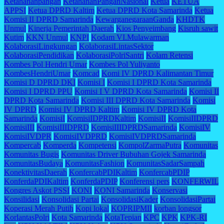
Ketahananpangan
KetahananPanganNasional
Ketua
KETUA
APPSI
Ketua DPRD Kaltim
Ketua DPRD Kota Samarinda
Ketua
Komisi II DPRD Samarinda
KewarganegaraanGanda
KHDTK
Unmul
Kinerja Pemerintah Daerah
Kios Penyeimbang
Kisruh sawit
Kutim
KKN Unmul
KNPI
Kodam VI.Mulawarman
KolaborasiLingkungan
KolaborasiLintasSektor
KolaborasiPendidikan
KolaborasiPolriSantri
Kolam Retensi
Kombes Pol Hendri Umar
Kombes Pol Yuliyanto
KombesHendriUmar
Komcad
Komi IV DPRD Kalimantan Timur
Komisi D DPRD DKI
Komisi I
Komisi I DPRD Kota Samarinda
Komisi I DPRD PPU
Komisi I V DPRD Kota Samarinda
Komisi II
DPRD Kota Samarinda
Komisi III DPRD Kota Samarinda
Komisi
IV DPRD
Komisi IV DPRD Kaltim
Komisi IV DPRD Kota
Samarinda
KomisiI
KomisiIDPRDKaltim
KomisiII
KomisiIIDPRD
KomisiIII
KomisiIIIDPRD
KomisiIIIDPRDSamarinda
KomisiIV
KomisiIVDPR
KomisiIVDPRD
KomisiIVDPRDSamarinda
Kompercab
Komperda
Kompetensi
KompolZarmaPutra
Komunitas
Komunitas Bugis
Komunitas Driver Bubuhan Gojek Samarinda
KomunitasBudaya
KomunitasFashion
KomunitasSadarSampah
KonektivitasDaerah
KonfercabPDIKaltim
KonfercabPDIP
KonferdaPDIKaltim
KonferdaPDIP
Konferensi pers
KONFERWIL
Kongres Askot PSSI
KONI
KONI Samarinda
Konservasi
Konsilidasi
Konsolidasi Partai
KonsolidasiKader
KonsolidasiPartai
Koperasi Merah Putih
Kopi lokal
KOPRIPMII
korban longsor
KorlantasPolri
Kota Samarinda
KotaTepian
KPC
KPK
KPK-RI