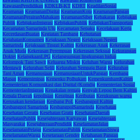
kawasan KHDTK UNMUL
Kawasan Konservasi
KawasanPendidikan
KDKLB-KT
KDRT
KeadilanSosial
Keamanan
KeamananDigital
KeamananKota
KeamananPangan
KeamananPerairanMahakam
KeamananSiber
Kebakaran
Kebijakan
Publik
KebijakanImigrasi
KebijakanPublik
KebijakanTransportasi
Kecamatan Samarinda Ulu
Kecamatan Sepaku
Kecelakaan Kerja
KecerdasanBuatan
Kegiatan Tambang
Kehutanan
KejahatanKonsumen
Kejaksaan Negeri
Kejaksaan Negeri
Samarinda
Kejaksaan Tinggi Kaltim
Kekerasan Anak
Kekerasan
Anak Muda
Kekerasan Perempuan
Kekerasan Seksual
Kekurangan
Doktet
KelangkaanLPG
Kelangsungan lingkungan hidup
Kelompok Tani Sawit
Keluarga Miskin
Keluhan Warga
Kelurahan
Mentawir
Kelurahan Selili
Kelurahan Sempaja Barat
Kelurahan
Tani Aman
Kemanusiaan
KemanusiaanUntukPangan
Kembang
Mapan
Kemenimipas
Kemenko Polhukam
KemenkumhamKaltim
Kementerian Komunikasi dan Digital (Komdig
Kementerian Sosial
KementerianImigrasi
Kenakalan remaja
Kenyah Lepoq Bem Kaltim
Kepala Daerah
kepolisian
Kerajinan
Keributan
Kerukunan warga
Kerusakan kendaraan
Kesbang PoL
Kesbangpol Kaltim
Kesbangpol Samarinda
KesbangpolSamarinda
Kesehatan
Kesehatan Geratis
Kesehatan Gratis
KesehatanDaerah
KesehatanPublik
Kesejahteraan Karyawan
Kesejahteraan
Masyarakat
KesejahteraanPendidik
KeselamatanJalan
KeselamatanPelajar
KeselamatanPublik
KeselamatanSiswa
KeselamatanWarga
Kesetaraan Gender
Ketahanan Pangan