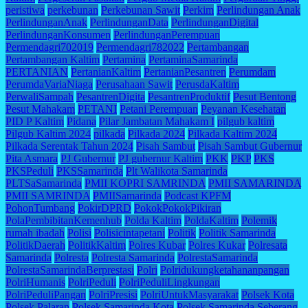
peristiwa
perkebunan
Perkebunan Sawit
Perkim
Perlindungan Anak
PerlindunganAnak
PerlindunganData
PerlindunganDigital
PerlindunganKonsumen
PerlindunganPerempuan
Permendagri702019
Permendagri782022
Pertambangan
Pertambangan Kaltim
Pertamina
PertaminaSamarinda
PERTANIAN
PertanianKaltim
PertanianPesantren
Perumdam
PerumdaVariaNiaga
Perusahaan Sawit
PerusdaKaltim
PerwaliSampah
PesantrenDigita
PesantrenProduktif
Pesut Bentong
Pesut Mahakam
PETANI
Petani Perempuan
Peyanan Kesehatan
PID P Kaltim
Pidana
Pilar Jambatan Mahakam I
pilgub kaltim
Pilgub Kaltim 2024
pilkada
Pilkada 2024
Pilkada Kaltim 2024
Pilkada Serentak Tahun 2024
Pisah Sambut
Pisah Sambut Gubernur
Pita Asmara
PJ Gubernur
PJ gubernur Kaltim
PKK
PKP
PKS
PKSPeduli
PKSSamarinda
Plt Walikota Samarinda
PLTSaSamarinda
PMII KOPRI SAMRINDA
PMII SAMARINDA
PMII SAMRINDA
PMIISamarinda
Podcast KPFM
PohonTumbang
PokirDPRD
PokokPokokPikiran
PolaPembibitanKemenhub
Polda Kaltim
PoldaKaltim
Polemik
rumah ibadah
Polisi
Polisicintapetani
Politik
Politik Samarinda
PolitikDaerah
PolitikKaltim
Polres Kubar
Polres Kukar
Polresata
Samarinda
Polresta
Polresta Samarinda
PolrestaSamarinda
PolrestaSamarindaBerprestasi
Polri
Polridukungketahananpangan
PolriHumanis
PolriPeduli
PolriPeduliLingkungan
PolriPeduliPangan
PolriPresisi
PolriUntukMasyarakat
Polsek Kota
Polsek Palaran
Polsek Samarinda Kota
Polsek Samarinda Seberang