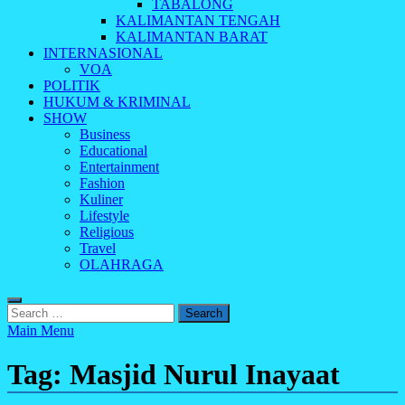
TABALONG
KALIMANTAN TENGAH
KALIMANTAN BARAT
INTERNASIONAL
VOA
POLITIK
HUKUM & KRIMINAL
SHOW
Business
Educational
Entertainment
Fashion
Kuliner
Lifestyle
Religious
Travel
OLAHRAGA
Search
for:
Main Menu
Tag:
Masjid Nurul Inayaat