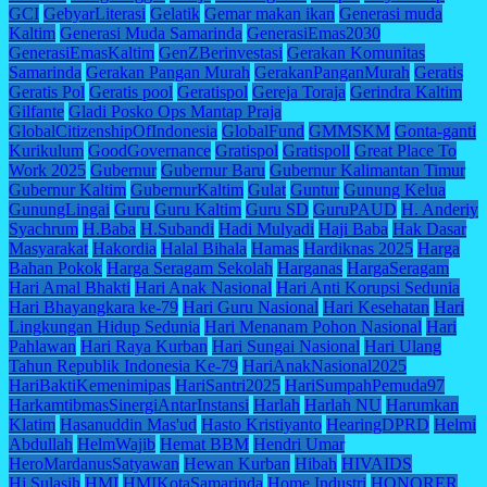
GCI
GebyarLiterasi
Gelatik
Gemar makan ikan
Generasi muda
Kaltim
Generasi Muda Samarinda
GenerasiEmas2030
GenerasiEmasKaltim
GenZBerinvestasi
Gerakan Komunitas
Samarinda
Gerakan Pangan Murah
GerakanPanganMurah
Geratis
Geratis Pol
Geratis pool
Geratispol
Gereja Toraja
Gerindra Kaltim
Gilfante
Gladi Posko Ops Mantap Praja
GlobalCitizenshipOfIndonesia
GlobalFund
GMMSKM
Gonta-ganti
Kurikulum
GoodGovernance
Gratispol
Gratispoll
Great Place To
Work 2025
Gubernur
Gubernur Baru
Gubernur Kalimantan Timur
Gubernur Kaltim
GubernurKaltim
Gulat
Guntur
Gunung Kelua
GunungLingai
Guru
Guru Kaltim
Guru SD
GuruPAUD
H. Anderiy
Syachrum
H.Baba
H.Subandi
Hadi Mulyadi
Haji Baba
Hak Dasar
Masyarakat
Hakordia
Halal Bihala
Hamas
Hardiknas 2025
Harga
Bahan Pokok
Harga Seragam Sekolah
Harganas
HargaSeragam
Hari Amal Bhakti
Hari Anak Nasional
Hari Anti Korupsi Sedunia
Hari Bhayangkara ke-79
Hari Guru Nasional
Hari Kesehatan
Hari
Lingkungan Hidup Sedunia
Hari Menanam Pohon Nasional
Hari
Pahlawan
Hari Raya Kurban
Hari Sungai Nasional
Hari Ulang
Tahun Republik Indonesia Ke-79
HariAnakNasional2025
HariBaktiKemenimipas
HariSantri2025
HariSumpahPemuda97
HarkamtibmasSinergiAntarInstansi
Harlah
Harlah NU
Harumkan
Klatim
Hasanuddin Mas'ud
Hasto Kristiyanto
HearingDPRD
Helmi
Abdullah
HelmWajib
Hemat BBM
Hendri Umar
HeroMardanusSatyawan
Hewan Kurban
Hibah
HIVAIDS
Hj.Sulasih
HMI
HMIKotaSamarinda
Home Industri
HONORER