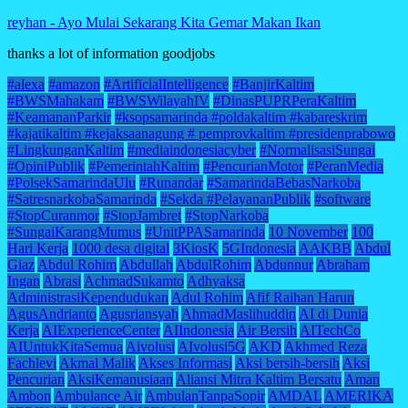
reyhan
-
Ayo Mulai Sekarang Kita Gemar Makan Ikan
thanks a lot of information goodjobs
#alexa
#amazon
#ArtificialIntelligence
#BanjirKaltim
#BWSMahakam
#BWSWilayahIV
#DinasPUPRPeraKaltim
#KeamananParkir
#ksopsamarinda #poldakaltim #kabareskrim
#kajatikaltim #kejaksaanagung # pemprovkaltim #presidenprabowo
#LingkunganKaltim
#mediaindonesiacyber
#NormalisasiSungai
#OpiniPublik
#PemerintahKaltim
#PencurianMotor
#PeranMedia
#PolsekSamarindaUlu
#Runandar
#SamarindaBebasNarkoba
#SatresnarkobaSamarinda
#Sekda #PelayananPublik
#software
#StopCuranmor
#StopJambret
#StopNarkoba
#SungaiKarangMumus
#UnitPPASamarinda
10 November
100
Hari Kerja
1000 desa digital
3KiosK
5GIndonesia
AAKBB
Abdul
Giaz
Abdul Rohim
Abdullah
AbdulRohim
Abdunnur
Abraham
Ingan
Abrasi
AchmadSukamto
Adhyaksa
AdministrasiKependudukan
Adul Rohim
Afif Raihan Harun
AgusAndrianto
Agusriansyah
AhmadMaslihuddin
AI di Dunia
Kerja
AIExperienceCenter
AIIndonesia
Air Bersih
AITechCo
AIUntukKitaSemua
Aivolusi
AIvolusi5G
AKD
Akhmed Reza
Fachlevi
Akmal Malik
Akses Informasi
Aksi bersih-bersih
Aksi
Pencurian
AksiKemanusiaan
Aliansi Mitra Kaltim Bersatu
Aman
Ambon
Ambulance Air
AmbulanTanpaSopir
AMDAL
AMERIKA