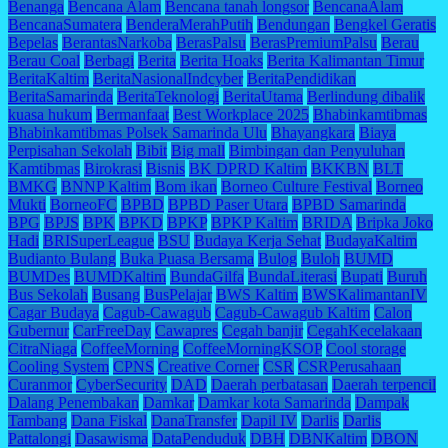
Benanga
Bencana Alam
Bencana tanah longsor
BencanaAlam
BencanaSumatera
BenderaMerahPutih
Bendungan
Bengkel Geratis
Bepelas
BerantasNarkoba
BerasPalsu
BerasPremiumPalsu
Berau
Berau Coal
Berbagi
Berita
Berita Hoaks
Berita Kalimantan Timur
BeritaKaltim
BeritaNasionalIndcyber
BeritaPendidikan
BeritaSamarinda
BeritaTeknologi
BeritaUtama
Berlindung dibalik
kuasa hukum
Bermanfaat
Best Workplace 2025
Bhabinkamtibmas
Bhabinkamtibmas Polsek Samarinda Ulu
Bhayangkara
Biaya
Perpisahan Sekolah
Bibit
Big mall
Bimbingan dan Penyuluhan
Kamtibmas
Birokrasi
Bisnis
BK DPRD Kaltim
BKKBN
BLT
BMKG
BNNP Kaltim
Bom ikan
Borneo Culture Festival
Borneo
Mukti
BorneoFC
BPBD
BPBD Paser Utara
BPBD Samarinda
BPG
BPJS
BPK
BPKD
BPKP
BPKP Kaltim
BRIDA
Bripka Joko
Hadi
BRISuperLeague
BSU
Budaya Kerja Sehat
BudayaKaltim
Budianto Bulang
Buka Puasa Bersama
Bulog
Buloh
BUMD
BUMDes
BUMDKaltim
BundaGilfa
BundaLiterasi
Bupati
Buruh
Bus Sekolah
Busang
BusPelajar
BWS Kaltim
BWSKalimantanIV
Cagar Budaya
Cagub-Cawagub
Cagub-Cawagub Kaltim
Calon
Gubernur
CarFreeDay
Cawapres
Cegah banjir
CegahKecelakaan
CitraNiaga
CoffeeMorning
CoffeeMorningKSOP
Cool storage
Cooling System
CPNS
Creative Corner
CSR
CSRPerusahaan
Curanmor
CyberSecurity
DAD
Daerah perbatasan
Daerah terpencil
Dalang Penembakan
Damkar
Damkar kota Samarinda
Dampak
Tambang
Dana Fiskal
DanaTransfer
Dapil IV
Darlis
Darlis
Pattalongi
Dasawisma
DataPenduduk
DBH
DBNKaltim
DBON