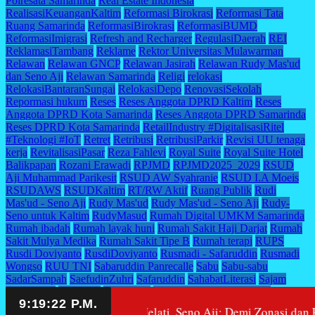
Polresata Samarinda
Real Estate Indonesia
RealisasiKeuanganKaltim
Reformasi Birokrasi
Reformasi Tata
Ruang Samarinda
ReformasiBirokrasi
ReformasiBUMD
ReformasiImigrasi
Refresh and Recharger
RegulasiDaerah
REI
ReklamasiTambang
Reklame
Rektor Universitas Mulawarman
Relawan
Relawan GNCP
Relawan Jasirah
Relawan Rudy Mas'ud
dan Seno Aji
Relawan Samarinda
Religi
relokasi
RelokasiBantaranSungai
RelokasiDepo
RenovasiSekolah
Repormasi hukum
Reses
Reses Anggota DPRD Kaltim
Reses
Anggota DPRD Kota Samarinda
Reses Anggota DPRD Samarinda
Reses DPRD Kota Samarinda
RetailIndustry #DigitalisasiRitel
#Teknologi #IoT
Retret
Retribusi
RetribusiParkir
Revisi UU tenaga
kerja
RevitalisasiPasar
Reza Fahlevi
Royal Suite
Royal Suite Hotel
Balikpapan
Rozani Erawadi
RPJMD
RPJMD2025_2029
RSUD
Aji Muhammad Parikesit
RSUD AW Syahranie
RSUD I.A Moeis
RSUDAWS
RSUDKaltim
RT/RW Aktif
Ruang Publik
Rudi
Mas'ud - Seno Aji
Rudy Mas'ud
Rudy Mas'ud - Seno Aji
Rudy-
Seno untuk Kaltim
RudyMasud
Rumah Digital UMKM Samarinda
Rumah ibadah
Rumah layak huni
Rumah Sakit Haji Darjat
Rumah
Sakit Mulya Medika
Rumah Sakit Tipe B
Rumah terapi
RUPS
Rusdi Doviyanto
RusdiDoviyanto
Rusmadi - Safaruddin
Rusmadi
Wongso
RUU TNI
Sabaruddin Panrecalle
Sabu
Sabu-sabu
SadarSampah
SaefudinZuhri
Safaruddin
SahabatLiterasi
Sajam
Salehuddin
Samarind
Samarinda
Samarinda ASN dan Etika
Samarinda Bebas Banjir
Samarinda Bentrok
Samarinda Seberang
10 dari Yayasan Melati, Seno Aji: Demi Zonasi dan Pemerataa