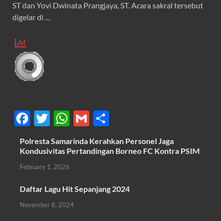
ST dan Yovi Dwinata Prangjaya, ST. Acara sakral tersebut
digelar di …
F
T
W
G
S
ac
w
h
m
h
Polresta Samarinda Kerahkan Personel Jaga
e
itt
at
ail
ar
Kondusivitas Pertandingan Borneo FC Kontra PSIM
b
er
s
e
February 1, 2026
o
A
Daftar Lagu Hit Sepanjang 2024
o
p
November 8, 2024
k
p