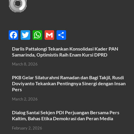
F
T
W
G
S
ac
w
h
m
h
Darlis Pattalongi Tekankan Konsolidasi Kader PAN
e
itt
at
ail
ar
Samarinda, Optimistis Raih Enam Kursi DPRD
b
er
s
e
March 8, 2026
o
A
PKB Gelar Silaturahmi Ramadan dan Bagi Takjil, Rusdi
o
p
Doviyanto Tekankan Pentingnya Sinergi dengan Insan
k
p
Pers
March 2, 2026
Dialog Santai Sekjen PDI Perjuangan Bersama Pers
Kaltim, Bahas Etika Demokrasi dan Peran Media
February 2, 2026