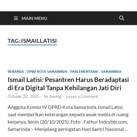
Indonesia Cyber
Media Cetak, Online & Streaming
MAIN MENU
TAG:
ISMAILLATISI
BERANDA
/
DPRD KOTA SAMARINDA
/
PARLEMENTARIA
/
SAMARINDA
Ismail Latisi: Pesantren Harus Beradaptasi
di Era Digital Tanpa Kehilangan Jati Diri
October 20, 2025
-
by
Awang
-
Leave a Comment
Anggota Komisi IV DPRD Kota Samarinda, Ismail Latisi,
saat memberikan keterangan kepada awak media di ruang
kerjanya, Senin (20/10/2025). Foto : Fathur Indcyber.com,
Samarinda – Menjelang peringatan Hari Santri Nasional …