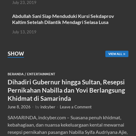
July 23, 2019
Abdullah Sani Siap Menduduki Kursi Sekdaprov
Kaltim Setelah Dilantik Mendagri Selasa Lusa
July 13, 2019
SHOW
VIEW ALL
BERANDA
/
ENTERTAINMENT
Dihadiri Gubernur hingga Sultan, Resepsi
Pernikahan Nabilla dan Yovi Berlangsung
Khidmat di Samarinda
June 8, 2026
-
by
indcyber
-
Leave a Comment
SAMARINDA, indcyber.com – Suasana penuh khidmat,
kebahagiaan, dan nuansa kekeluargaan kental mewarnai
resepsi pernikahan pasangan Nabilla Syifa Audriyana Ajie,