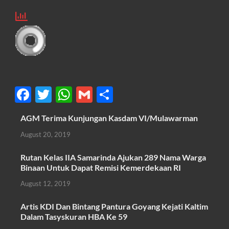
F
T
W
G
S
ac
w
h
m
h
AGM Terima Kunjungan Kasdam VI/Mulawarman
e
itt
at
ail
ar
August 20, 2019
b
er
s
e
o
A
Rutan Kelas IIA Samarinda Ajukan 289 Nama Warga
Binaan Untuk Dapat Remisi Kemerdekaan RI
o
p
August 12, 2019
k
p
Artis KDI Dan Bintang Pantura Goyang Kejati Kaltim
Dalam Tasyskuran HBA Ke 59