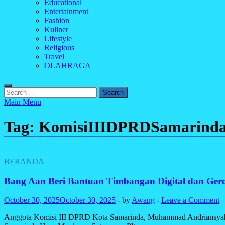
Educational
Entertainment
Fashion
Kuliner
Lifestyle
Religious
Travel
OLAHRAGA
Search
for:
Main Menu
Tag:
KomisiIIIDPRDSamarind
BERANDA
Bang Aan Beri Bantuan Timbangan Digital dan Ger
October 30, 2025
October 30, 2025
-
by
Awang
-
Leave a Comment
Anggota Komisi III DPRD Kota Samarinda, Muhammad Andriansyah, me