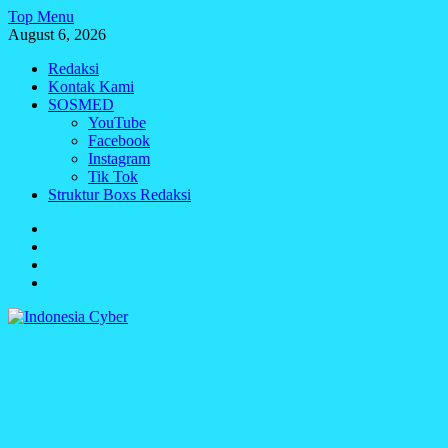
Skip
Top Menu
to
August 6, 2026
content
Redaksi
Kontak Kami
SOSMED
YouTube
Facebook
Instagram
Tik Tok
Struktur Boxs Redaksi
Redaksi
Kontak
Kami
SOSMED
Struktur
Boxs
Redaksi
Indonesia Cyber
Media Cetak, Online & Streaming