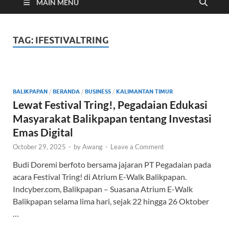
Cyber
MAIN MENU
TAG:
IFESTIVALTRING
BALIKPAPAN
/
BERANDA
/
BUSINESS
/
KALIMANTAN TIMUR
Lewat Festival Tring!, Pegadaian Edukasi
Masyarakat Balikpapan tentang Investasi
Emas Digital
October 29, 2025
-
by
Awang
-
Leave a Comment
Budi Doremi berfoto bersama jajaran PT Pegadaian pada
acara Festival Tring! di Atrium E-Walk Balikpapan.
Indcyber.com, Balikpapan – Suasana Atrium E-Walk
Balikpapan selama lima hari, sejak 22 hingga 26 Oktober
…