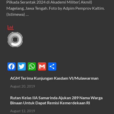
Pilkada Serantak 2024 di Akademi Militer( Akmil)
Magelang, Jawa Tengah. Foto by Adpim Pemprov Kaltim.
(Istimewa) …
F
T
W
G
S
ac
w
h
m
h
AGM Terima Kunjungan Kasdam VI/Mulawarman
e
itt
at
ail
ar
August 20, 2019
b
er
s
e
o
A
Rutan Kelas IIA Samarinda Ajukan 289 Nama Warga
Binaan Untuk Dapat Remisi Kemerdekaan RI
o
p
August 12, 2019