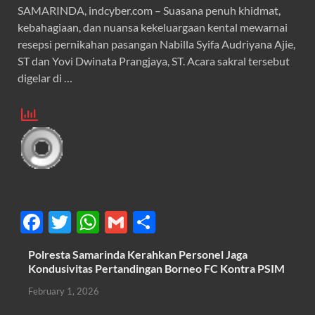
SAMARINDA, indcyber.com – Suasana penuh khidmat,
kebahagiaan, dan nuansa kekeluargaan kental mewarnai
resepsi pernikahan pasangan Nabilla Syifa Audriyana Ajie,
ST dan Yovi Dwinata Prangjaya, ST. Acara sakral tersebut
digelar di …
F
T
W
G
S
ac
w
h
m
h
Polresta Samarinda Kerahkan Personel Jaga
e
itt
at
ail
ar
Kondusivitas Pertandingan Borneo FC Kontra PSIM
b
er
s
e
February 1, 2026
o
A