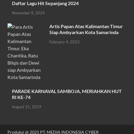
Daftar Lagu Hit Sepanjang 2024
o
p
November 8, 2024
k
p
Artis Papan Atas Kalimantan Timur
Siap Ambyarkan Kota Samarinda
February 4, 2023
PARADE KARNAVAL SAMBOJA, MERIAHKAN HUT
RI KE-74
August 15, 2019
Produksi @ 2025 PT. MEDIA INDONESIA CYBER