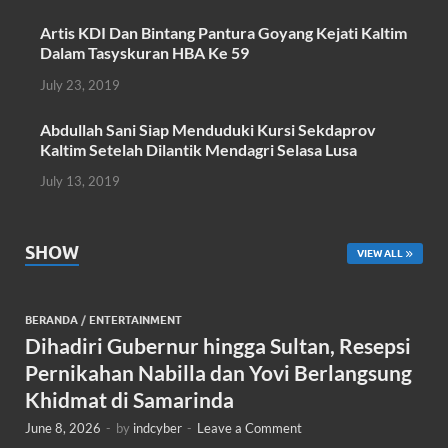
k
p
Artis KDI Dan Bintang Pantura Goyang Kejati Kaltim
Dalam Tasyskuran HBA Ke 59
July 23, 2019
Abdullah Sani Siap Menduduki Kursi Sekdaprov
Kaltim Setelah Dilantik Mendagri Selasa Lusa
July 13, 2019
SHOW
VIEW ALL
BERANDA
/
ENTERTAINMENT
Dihadiri Gubernur hingga Sultan, Resepsi
Pernikahan Nabilla dan Yovi Berlangsung
Khidmat di Samarinda
June 8, 2026
-
by
indcyber
-
Leave a Comment