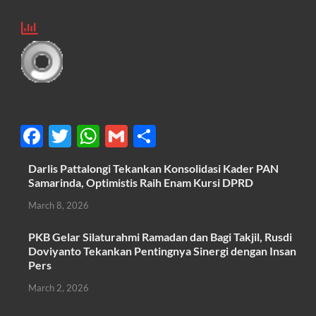
F
T
W
G
S
ac
w
h
m
h
Darlis Pattalongi Tekankan Konsolidasi Kader PAN
e
itt
at
ail
ar
Samarinda, Optimistis Raih Enam Kursi DPRD
b
er
s
e
March 8, 2026
o
A
PKB Gelar Silaturahmi Ramadan dan Bagi Takjil, Rusdi
o
p
Doviyanto Tekankan Pentingnya Sinergi dengan Insan
k
p
Pers
March 2, 2026