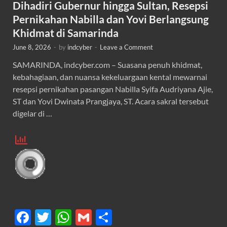
Dihadiri Gubernur hingga Sultan, Resepsi
Pernikahan Nabilla dan Yovi Berlangsung
Khidmat di Samarinda
June 8, 2026
-
by
indcyber
-
Leave a Comment
SAMARINDA, indcyber.com – Suasana penuh khidmat,
kebahagiaan, dan nuansa kekeluargaan kental mewarnai
resepsi pernikahan pasangan Nabilla Syifa Audriyana Ajie,
ST dan Yovi Dwinata Prangjaya, ST. Acara sakral tersebut
digelar di …
F
T
W
G
S