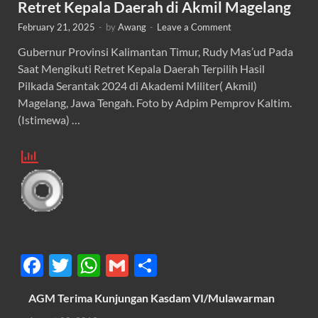
Retret Kepala Daerah di Akmil Magelang
February 21, 2025
-
by
Awang
-
Leave a Comment
Gubernur Provinsi Kalimantan Timur, Rudy Mas’ud Pada
Saat Mengikuti Retret Kepala Daerah Terpilih Hasil
Pilkada Serantak 2024 di Akademi Militer( Akmil)
Magelang, Jawa Tengah. Foto by Adpim Pemprov Kaltim.
(Istimewa) …
F
T
W
G
S
ac
w
h
m
h
AGM Terima Kunjungan Kasdam VI/Mulawarman
e
itt
at
ail
ar