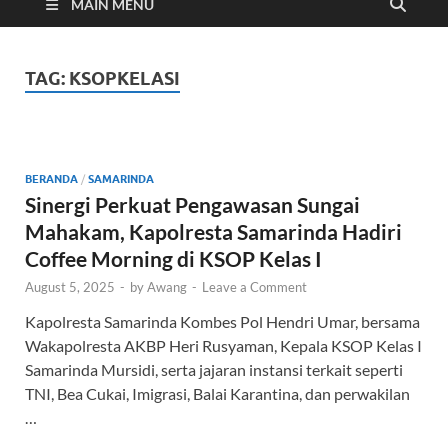
Cyber
MAIN MENU
TAG:
KSOPKELASI
BERANDA
/
SAMARINDA
Sinergi Perkuat Pengawasan Sungai
Mahakam, Kapolresta Samarinda Hadiri
Coffee Morning di KSOP Kelas I
August 5, 2025
-
by
Awang
-
Leave a Comment
Kapolresta Samarinda Kombes Pol Hendri Umar, bersama
Wakapolresta AKBP Heri Rusyaman, Kepala KSOP Kelas I
Samarinda Mursidi, serta jajaran instansi terkait seperti
TNI, Bea Cukai, Imigrasi, Balai Karantina, dan perwakilan
…