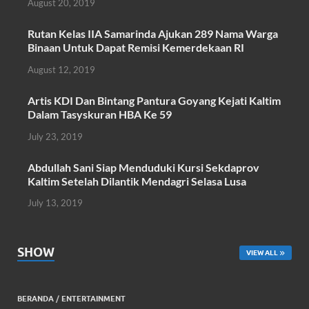
August 20, 2019
b
er
s
e
o
A
Rutan Kelas IIA Samarinda Ajukan 289 Nama Warga
Binaan Untuk Dapat Remisi Kemerdekaan RI
o
p
August 12, 2019
k
p
Artis KDI Dan Bintang Pantura Goyang Kejati Kaltim
Dalam Tasyskuran HBA Ke 59
July 23, 2019
Abdullah Sani Siap Menduduki Kursi Sekdaprov
Kaltim Setelah Dilantik Mendagri Selasa Lusa
July 13, 2019
SHOW
VIEW ALL
BERANDA
/
ENTERTAINMENT