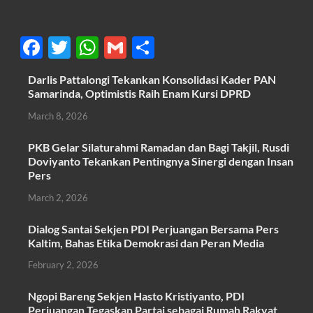
F
T
W
G
S
ac
w
h
m
h
Darlis Pattalongi Tekankan Konsolidasi Kader PAN
e
itt
at
ail
ar
Samarinda, Optimistis Raih Enam Kursi DPRD
b
er
s
e
March 8, 2026
o
A
PKB Gelar Silaturahmi Ramadan dan Bagi Takjil, Rusdi
o
p
Doviyanto Tekankan Pentingnya Sinergi dengan Insan
k
p
Pers
March 2, 2026
Dialog Santai Sekjen PDI Perjuangan Bersama Pers
Kaltim, Bahas Etika Demokrasi dan Peran Media
February 2, 2026
Ngopi Bareng Sekjen Hasto Kristiyanto, PDI
Perjuangan Tegaskan Partai sebagai Rumah Rakyat