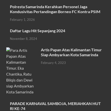
ac
w
h
m
h
Polresta Samarinda Kerahkan Personel Jaga
e
itt
at
ail
ar
Kondusivitas Pertandingan Borneo FC Kontra PSIM
b
er
s
e
February 1, 2026
o
A
Daftar Lagu Hit Sepanjang 2024
o
p
November 8, 2024
k
p
Artis Papan Atas Kalimantan Timur
Siap Ambyarkan Kota Samarinda
February 4, 2023
PARADE KARNAVAL SAMBOJA, MERIAHKAN HUT
RI KE-74