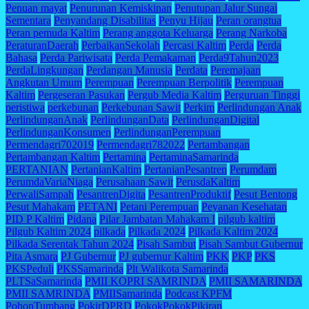
Penuan mayat
Penurunan Kemiskinan
Penutupan Jalur Sungai
Sementara
Penyandang Disabilitas
Penyu Hijau
Peran orangtua
Peran pemuda Kaltim
Perang anggota Keluarga
Perang Narkoba
PeraturanDaerah
PerbaikanSekolah
Percasi Kaltim
Perda
Perda
Bahasa
Perda Pariwisata
Perda Pemakaman
Perda9Tahun2023
PerdaLingkungan
Perdangan Manusia
Perdata
Peremajaan
Angkutan Umum
Perempuan
Perempuan Berpolitik
Perempuan
Kaltim
Pergeseran Pasukan
Pergub Media Kaltim
Perguruan Tinggi
peristiwa
perkebunan
Perkebunan Sawit
Perkim
Perlindungan Anak
PerlindunganAnak
PerlindunganData
PerlindunganDigital
PerlindunganKonsumen
PerlindunganPerempuan
Permendagri702019
Permendagri782022
Pertambangan
Pertambangan Kaltim
Pertamina
PertaminaSamarinda
PERTANIAN
PertanianKaltim
PertanianPesantren
Perumdam
PerumdaVariaNiaga
Perusahaan Sawit
PerusdaKaltim
PerwaliSampah
PesantrenDigita
PesantrenProduktif
Pesut Bentong
Pesut Mahakam
PETANI
Petani Perempuan
Peyanan Kesehatan
PID P Kaltim
Pidana
Pilar Jambatan Mahakam I
pilgub kaltim
Pilgub Kaltim 2024
pilkada
Pilkada 2024
Pilkada Kaltim 2024
Pilkada Serentak Tahun 2024
Pisah Sambut
Pisah Sambut Gubernur
Pita Asmara
PJ Gubernur
PJ gubernur Kaltim
PKK
PKP
PKS
PKSPeduli
PKSSamarinda
Plt Walikota Samarinda
PLTSaSamarinda
PMII KOPRI SAMRINDA
PMII SAMARINDA
PMII SAMRINDA
PMIISamarinda
Podcast KPFM
PohonTumbang
PokirDPRD
PokokPokokPikiran