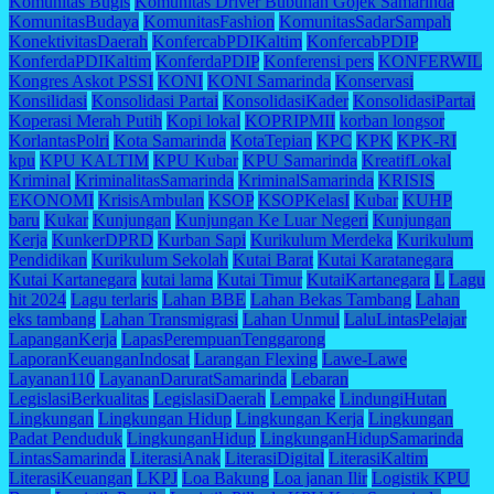
Komunitas Bugis
Komunitas Driver Bubuhan Gojek Samarinda
KomunitasBudaya
KomunitasFashion
KomunitasSadarSampah
KonektivitasDaerah
KonfercabPDIKaltim
KonfercabPDIP
KonferdaPDIKaltim
KonferdaPDIP
Konferensi pers
KONFERWIL
Kongres Askot PSSI
KONI
KONI Samarinda
Konservasi
Konsilidasi
Konsolidasi Partai
KonsolidasiKader
KonsolidasiPartai
Koperasi Merah Putih
Kopi lokal
KOPRIPMII
korban longsor
KorlantasPolri
Kota Samarinda
KotaTepian
KPC
KPK
KPK-RI
kpu
KPU KALTIM
KPU Kubar
KPU Samarinda
KreatifLokal
Kriminal
KriminalitasSamarinda
KriminalSamarinda
KRISIS
EKONOMI
KrisisAmbulan
KSOP
KSOPKelasI
Kubar
KUHP
baru
Kukar
Kunjungan
Kunjungan Ke Luar Negeri
Kunjungan
Kerja
KunkerDPRD
Kurban Sapi
Kurikulum Merdeka
Kurikulum
Pendidikan
Kurikulum Sekolah
Kutai Barat
Kutai Karatanegara
Kutai Kartanegara
kutai lama
Kutai Timur
KutaiKartanegara
L
Lagu
hit 2024
Lagu terlaris
Lahan BBE
Lahan Bekas Tambang
Lahan
eks tambang
Lahan Transmigrasi
Lahan Unmul
LaluLintasPelajar
LapanganKerja
LapasPerempuanTenggarong
LaporanKeuanganIndosat
Larangan Flexing
Lawe-Lawe
Layanan110
LayananDaruratSamarinda
Lebaran
LegislasiBerkualitas
LegislasiDaerah
Lempake
LindungiHutan
Lingkungan
Lingkungan Hidup
Lingkungan Kerja
Lingkungan
Padat Penduduk
LingkunganHidup
LingkunganHidupSamarinda
LintasSamarinda
LiterasiAnak
LiterasiDigital
LiterasiKaltim
LiterasiKeuangan
LKPJ
Loa Bakung
Loa janan Ilir
Logistik KPU