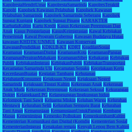
KapolrestaHendriUmar
KapolrestaSamarinda
KapolresTeraktif
Kapolri
Kapolsek Kawasan Pelabuhan
Kapolsek Kawasan
Pelabuhan Samarinda
Kapolsek Samarinda Seberang
Kapolsek
Sungai Kunjang
Kapolsek Sungai Pinang
KARAKTER
KarhutlaKaltim
Kartu Kredit
Kasus Kekerasan Perempuan Dan
Anak
Kasus Penggelapan
KasusKeimigrasian
Kawal Kebijakan
Pemerintah
Kawal Program Gubernur
Kawasan Budidaya Hutan
kawasan KHDTK UNMUL
Kawasan Konservasi
KawasanPendidikan
KDKLB-KT
KDRT
KeadilanSosial
Keamanan
KeamananDigital
KeamananKota
KeamananPangan
KeamananPerairanMahakam
KeamananSiber
Kebakaran
Kebijakan
Publik
KebijakanImigrasi
KebijakanPublik
KebijakanTransportasi
Kecamatan Samarinda Ulu
Kecamatan Sepaku
Kecelakaan Kerja
KecerdasanBuatan
Kegiatan Tambang
Kehutanan
KejahatanKonsumen
Kejaksaan Negeri
Kejaksaan Negeri
Samarinda
Kejaksaan Tinggi Kaltim
Kekerasan Anak
Kekerasan
Anak Muda
Kekerasan Perempuan
Kekerasan Seksual
Kekurangan
Doktet
KelangkaanLPG
Kelangsungan lingkungan hidup
Kelompok Tani Sawit
Keluarga Miskin
Keluhan Warga
Kelurahan
Mentawir
Kelurahan Selili
Kelurahan Sempaja Barat
Kelurahan
Tani Aman
Kemanusiaan
KemanusiaanUntukPangan
Kembang
Mapan
Kemenimipas
Kemenko Polhukam
KemenkumhamKaltim
Kementerian Komunikasi dan Digital (Komdig
Kementerian Sosial
KementerianImigrasi
Kenakalan remaja
Kenyah Lepoq Bem Kaltim
Kepala Daerah
kepolisian
Kerajinan
Keributan
Kerukunan warga