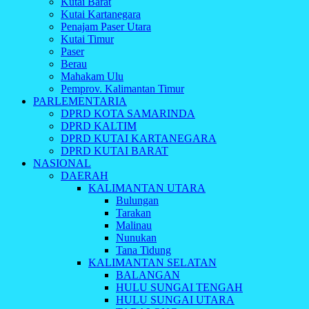
Kutai Barat
Kutai Kartanegara
Penajam Paser Utara
Kutai Timur
Paser
Berau
Mahakam Ulu
Pemprov. Kalimantan Timur
PARLEMENTARIA
DPRD KOTA SAMARINDA
DPRD KALTIM
DPRD KUTAI KARTANEGARA
DPRD KUTAI BARAT
NASIONAL
DAERAH
KALIMANTAN UTARA
Bulungan
Tarakan
Malinau
Nunukan
Tana Tidung
KALIMANTAN SELATAN
BALANGAN
HULU SUNGAI TENGAH
HULU SUNGAI UTARA