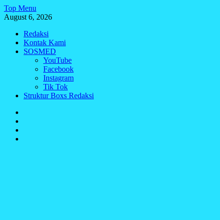
Skip
Top Menu
to
August 6, 2026
content
Redaksi
Kontak Kami
SOSMED
YouTube
Facebook
Instagram
Tik Tok
Struktur Boxs Redaksi
Redaksi
Kontak
Kami
SOSMED
Struktur
Boxs
Redaksi