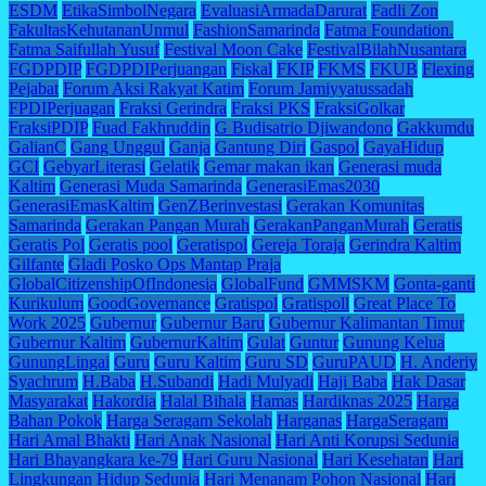
ESDM
EtikaSimbolNegara
EvaluasiArmadaDarurat
Fadli Zon
FakultasKehutananUnmul
FashionSamarinda
Fatma Foundation.
Fatma Saifullah Yusuf
Festival Moon Cake
FestivalBilahNusantara
FGDPDIP
FGDPDIPerjuangan
Fiskal
FKIP
FKMS
FKUB
Flexing
Pejabat
Forum Aksi Rakyat Katim
Forum Jamiyyatussadah
FPDIPerjuagan
Fraksi Gerindra
Fraksi PKS
FraksiGolkar
FraksiPDIP
Fuad Fakhruddin
G Budisatrio Djiwandono
Gakkumdu
GalianC
Gang Unggul
Ganja
Gantung Diri
Gaspol
GayaHidup
GCI
GebyarLiterasi
Gelatik
Gemar makan ikan
Generasi muda
Kaltim
Generasi Muda Samarinda
GenerasiEmas2030
GenerasiEmasKaltim
GenZBerinvestasi
Gerakan Komunitas
Samarinda
Gerakan Pangan Murah
GerakanPanganMurah
Geratis
Geratis Pol
Geratis pool
Geratispol
Gereja Toraja
Gerindra Kaltim
Gilfante
Gladi Posko Ops Mantap Praja
GlobalCitizenshipOfIndonesia
GlobalFund
GMMSKM
Gonta-ganti
Kurikulum
GoodGovernance
Gratispol
Gratispoll
Great Place To
Work 2025
Gubernur
Gubernur Baru
Gubernur Kalimantan Timur
Gubernur Kaltim
GubernurKaltim
Gulat
Guntur
Gunung Kelua
GunungLingai
Guru
Guru Kaltim
Guru SD
GuruPAUD
H. Anderiy
Syachrum
H.Baba
H.Subandi
Hadi Mulyadi
Haji Baba
Hak Dasar
Masyarakat
Hakordia
Halal Bihala
Hamas
Hardiknas 2025
Harga
Bahan Pokok
Harga Seragam Sekolah
Harganas
HargaSeragam
Hari Amal Bhakti
Hari Anak Nasional
Hari Anti Korupsi Sedunia
Hari Bhayangkara ke-79
Hari Guru Nasional
Hari Kesehatan
Hari
Lingkungan Hidup Sedunia
Hari Menanam Pohon Nasional
Hari