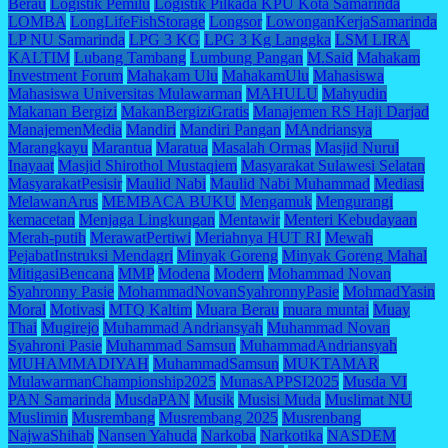
Berau
Logistik Pemilu
Logistik Pilkada KPU Kota Samarinda
LOMBA
LongLifeFishStorage
Longsor
LowonganKerjaSamarinda
LP NU Samarinda
LPG 3 KG
LPG 3 Kg Langgka
LSM LIRA
KALTIM
Lubang Tambang
Lumbung Pangan
M.Said
Mahakam
Investment Forum
Mahakam Ulu
MahakamUlu
Mahasiswa
Mahasiswa Universitas Mulawarman
MAHULU
Mahyudin
Makanan Bergizi
MakanBergiziGratis
Manajemen RS Haji Darjad
ManajemenMedia
Mandiri
Mandiri Pangan
MAndriansya
Marangkayu
Marantua
Maratua
Masalah Ormas
Masjid Nurul
Inayaat
Masjid Shirothol Mustaqiem
Masyarakat Sulawesi Selatan
MasyarakatPesisir
Maulid Nabi
Maulid Nabi Muhammad
Mediasi
MelawanArus
MEMBACA BUKU
Mengamuk
Mengurangi
kemacetan
Menjaga Lingkungan
Mentawir
Menteri Kebudayaan
Merah-putih
MerawatPertiwi
Meriahnya HUT RI
Mewah
PejabatInstruksi Mendagri
Minyak Goreng
Minyak Goreng Mahal
MitigasiBencana
MMP
Modena
Modern
Mohammad Novan
Syahronny Pasie
MohammadNovanSyahronnyPasie
MohmadYasin
Moral
Motivasi
MTQ Kaltim
Muara Berau
muara muntai
Muay
Thai
Mugirejo
Muhammad Andriansyah
Muhammad Novan
Syahroni Pasie
Muhammad Samsun
MuhammadAndriansyah
MUHAMMADIYAH
MuhammadSamsun
MUKTAMAR
MulawarmanChampionship2025
MunasAPPSI2025
Musda VI
PAN Samarinda
MusdaPAN
Musik
Musisi Muda
Muslimat NU
Muslimin
Musrembang
Musrembang 2025
Musrenbang
NajwaShihab
Nansen Yahuda
Narkoba
Narkotika
NASDEM