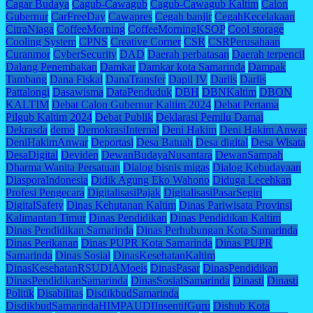
Cagar Budaya
Cagub-Cawagub
Cagub-Cawagub Kaltim
Calon
Gubernur
CarFreeDay
Cawapres
Cegah banjir
CegahKecelakaan
CitraNiaga
CoffeeMorning
CoffeeMorningKSOP
Cool storage
Cooling System
CPNS
Creative Corner
CSR
CSRPerusahaan
Curanmor
CyberSecurity
DAD
Daerah perbatasan
Daerah terpencil
Dalang Penembakan
Damkar
Damkar kota Samarinda
Dampak
Tambang
Dana Fiskal
DanaTransfer
Dapil IV
Darlis
Darlis
Pattalongi
Dasawisma
DataPenduduk
DBH
DBNKaltim
DBON
KALTIM
Debat Calon Gubernur Kaltim 2024
Debat Pertama
Pilgub Kaltim 2024
Debat Publik
Deklarasi Pemilu Damai
Dekrasda
demo
DemokrasiInternal
Deni Hakim
Deni Hakim Anwar
DeniHakimAnwar
Deportasi
Desa Batuah
Desa digital
Desa Wisata
DesaDigital
Deviden
DewanBudayaNusantara
DewanSampah
Dharma Wanita Persatuan
Dialog bisnis migas
Dialog Kebudayaan
DiasporaIndonesia
Didik Agung Eko Wahono
Diduga Lecehkan
Profesi Pengecara
DigitalisasiPajak
DigitalisasiPasarSegiri
DigitalSafety
Dinas Kehutanan Kaltim
Dinas Pariwisata Provinsi
Kalimantan Timur
Dinas Pendidikan
Dinas Pendidikan Kaltim
Dinas Pendidikan Samarinda
Dinas Perhubungan Kota Samarinda
Dinas Perikanan
Dinas PUPR Kota Samarinda
Dinas PUPR
Samarinda
Dinas Sosial
DinasKesehatanKaltim
DinasKesehatanRSUDIAMoeis
DinasPasar
DinasPendidikan
DinasPendidikanSamarinda
DinasSosialSamarinda
Dinasti
Dinasti
Politik
Disabilitas
DisdikbudSamarinda
DisdikbudSamarindaHIMPAUDIInsentifGuru
Dishub Kota