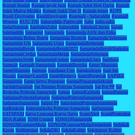
Rumah ibadah
Rumah layak huni
Rumah Sakit Haji Darjat
Rumah
Sakit Mulya Medika
Rumah Sakit Tipe B
Rumah terapi
RUPS
Rusdi Doviyanto
RusdiDoviyanto
Rusmadi - Safaruddin
Rusmadi
Wongso
RUU TNI
Sabaruddin Panrecalle
Sabu
Sabu-sabu
SadarSampah
SaefudinZuhri
Safaruddin
SahabatLiterasi
Sajam
Salehuddin
Samarind
Samarinda
Samarinda ASN dan Etika
Samarinda Bebas Banjir
Samarinda Bentrok
Samarinda Seberang
Samarinda Ulu
Samarinda Utara
SamarindaBerbenah
SamarindaBersih
SamarindaBersih2025
SamarindaBersihNarkoba
SamarindaCerdas
SamarindaMelak
SamarindaSeberang
SamarindaTertib
SamarindaUpdate
SamarindaUtara
Samboja
Sampah
Sampah Samarinda
SampahBernilai
Samri Shaputra
SamriShaputra
Samsun
Sandiaga Uno
Sangkulirang
Sani bin
Husain
SanitaryLandfill
SantriBerdaya
SantriBergerak
SAPMA
Samarinda
Sapto Setyo Pramono
SaranaPrasaranaSekolah
SarifahSuraidah
Sat Binmas Polresta Samarinda
Sat Pol PP
Sat
Reskoba Polresta Samarinda
Satgas
SatgasKarhutla
SatgasPangan
SatlantasPolrestaSamarin
SatlantasPolrestaSamarinda
SatlantasSamarinda
Satpol PP
SatpolairudPolrestaSamarinda
SatReskrim
Satresnarkoba Polresta Samarinda
SatSamapta
SATSPAM
Satya Lencana Karya Satya
ScamAlert
ScamProtection
SDA Kaltim
SDM Unggul
SDN019Samarinda
SDN020GunungMulia
SDN020GunungMuliaSamarinda
Sedekah
Kuota
Sedimentasi
SekdaDKI
SekdaKaltim
Sekdaprov Kaltim