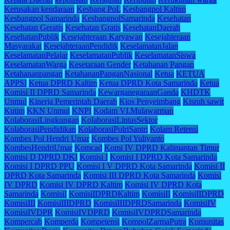
Kerusakan kendaraan
Kesbang PoL
Kesbangpol Kaltim
Kesbangpol Samarinda
KesbangpolSamarinda
Kesehatan
Kesehatan Geratis
Kesehatan Gratis
KesehatanDaerah
KesehatanPublik
Kesejahteraan Karyawan
Kesejahteraan
Masyarakat
KesejahteraanPendidik
KeselamatanJalan
KeselamatanPelajar
KeselamatanPublik
KeselamatanSiswa
KeselamatanWarga
Kesetaraan Gender
Ketahanan Pangan
Ketahananpangan
KetahananPanganNasional
Ketua
KETUA
APPSI
Ketua DPRD Kaltim
Ketua DPRD Kota Samarinda
Ketua
Komisi II DPRD Samarinda
KewarganegaraanGanda
KHDTK
Unmul
Kinerja Pemerintah Daerah
Kios Penyeimbang
Kisruh sawit
Kutim
KKN Unmul
KNPI
Kodam VI.Mulawarman
KolaborasiLingkungan
KolaborasiLintasSektor
KolaborasiPendidikan
KolaborasiPolriSantri
Kolam Retensi
Kombes Pol Hendri Umar
Kombes Pol Yuliyanto
KombesHendriUmar
Komcad
Komi IV DPRD Kalimantan Timur
Komisi D DPRD DKI
Komisi I
Komisi I DPRD Kota Samarinda
Komisi I DPRD PPU
Komisi I V DPRD Kota Samarinda
Komisi II
DPRD Kota Samarinda
Komisi III DPRD Kota Samarinda
Komisi
IV DPRD
Komisi IV DPRD Kaltim
Komisi IV DPRD Kota
Samarinda
KomisiI
KomisiIDPRDKaltim
KomisiII
KomisiIIDPRD
KomisiIII
KomisiIIIDPRD
KomisiIIIDPRDSamarinda
KomisiIV
KomisiIVDPR
KomisiIVDPRD
KomisiIVDPRDSamarinda
Kompercab
Komperda
Kompetensi
KompolZarmaPutra
Komunitas