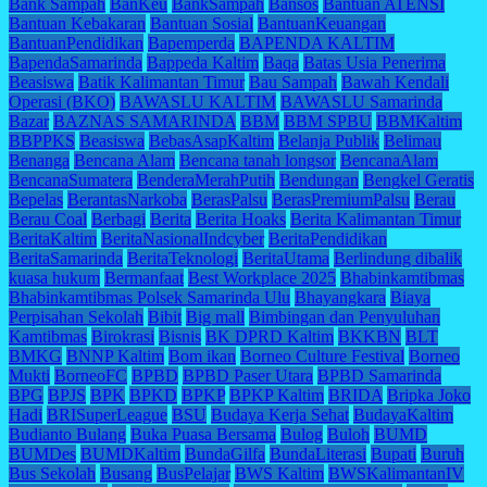
Bank Sampah
BanKeu
BankSampah
Bansos
Bantuan ATENSI
Bantuan Kebakaran
Bantuan Sosial
BantuanKeuangan
BantuanPendidikan
Bapemperda
BAPENDA KALTIM
BapendaSamarinda
Bappeda Kaltim
Baqa
Batas Usia Penerima
Beasiswa
Batik Kalimantan Timur
Bau Sampah
Bawah Kendali
Operasi (BKO)
BAWASLU KALTIM
BAWASLU Samarinda
Bazar
BAZNAS SAMARINDA
BBM
BBM SPBU
BBMKaltim
BBPPKS
Beasiswa
BebasAsapKaltim
Belanja Publik
Belimau
Benanga
Bencana Alam
Bencana tanah longsor
BencanaAlam
BencanaSumatera
BenderaMerahPutih
Bendungan
Bengkel Geratis
Bepelas
BerantasNarkoba
BerasPalsu
BerasPremiumPalsu
Berau
Berau Coal
Berbagi
Berita
Berita Hoaks
Berita Kalimantan Timur
BeritaKaltim
BeritaNasionalIndcyber
BeritaPendidikan
BeritaSamarinda
BeritaTeknologi
BeritaUtama
Berlindung dibalik
kuasa hukum
Bermanfaat
Best Workplace 2025
Bhabinkamtibmas
Bhabinkamtibmas Polsek Samarinda Ulu
Bhayangkara
Biaya
Perpisahan Sekolah
Bibit
Big mall
Bimbingan dan Penyuluhan
Kamtibmas
Birokrasi
Bisnis
BK DPRD Kaltim
BKKBN
BLT
BMKG
BNNP Kaltim
Bom ikan
Borneo Culture Festival
Borneo
Mukti
BorneoFC
BPBD
BPBD Paser Utara
BPBD Samarinda
BPG
BPJS
BPK
BPKD
BPKP
BPKP Kaltim
BRIDA
Bripka Joko
Hadi
BRISuperLeague
BSU
Budaya Kerja Sehat
BudayaKaltim
Budianto Bulang
Buka Puasa Bersama
Bulog
Buloh
BUMD
BUMDes
BUMDKaltim
BundaGilfa
BundaLiterasi
Bupati
Buruh
Bus Sekolah
Busang
BusPelajar
BWS Kaltim
BWSKalimantanIV