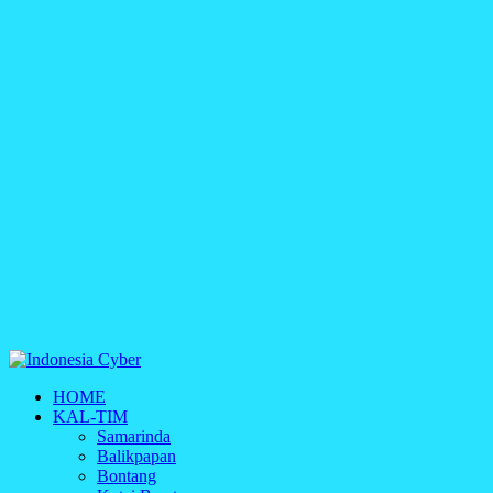
Indonesia Cyber
HOME
Media Cetak, Online & Streaming
KAL-TIM
Samarinda
Balikpapan
Bontang