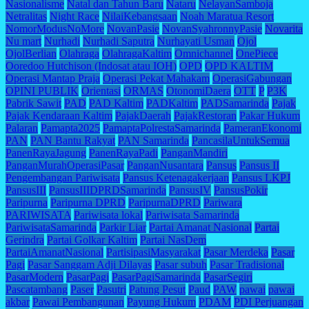
Nasionalisme
Natal dan Tahun Baru
Nataru
NelayanSamboja
Netralitas
Night Race
NilaiKebangsaan
Noah Maratua Resort
NomorModusNoMore
NovanPasie
NovanSyahronnyPasie
Novarita
Nu mart
Nurhadi
Nurhadi Saputra
Nurhayati Usman
Ojol
OjolBerlian
Olahraga
OlahragaKaltim
Omnichannel
OnePiece
Ooredoo Hutchison (Indosat atau IOH)
OPD
OPD KALTIM
Operasi Mantap Praja
Operasi Pekat Mahakam
OperasiGabungan
OPINI PUBLIK
Orientasi
ORMAS
OtonomiDaera
OTT
P
P3K
Pabrik Sawit
PAD
PAD Kaltim
PADKaltim
PADSamarinda
Pajak
Pajak Kendaraan Kaltim
PajakDaerah
PajakRestoran
Pakar Hukum
Palaran
Pamapta2025
PamaptaPolrestaSamarinda
PameranEkonomi
PAN
PAN Bantu Rakyat
PAN Samarinda
PancasilaUntukSemua
PanenRayaJagung
PanenRayaPadi
PanganMandiri
PanganMurahOperasiPasar
PanganNusantara
Pansus
Pansus II
Pengembangan Pariwisata
Pansus Ketenagakerjaan
Pansus LKPJ
PansusIII
PansusIIIDPRDSamarinda
PansusIV
PansusPokir
Paripurna
Paripurna DPRD
ParipurnaDPRD
Pariwara
PARIWISATA
Pariwisata lokal
Pariwisata Samarinda
PariwisataSamarinda
Parkir Liar
Partai Amanat Nasional
Partai
Gerindra
Partai Golkar Kaltim
Partai NasDem
PartaiAmanatNasional
PartisipasiMasyarakat
Pasar Merdeka
Pasar
Pagi
Pasar Sanggam Adji Dilayas
Pasar subuh
Pasar Tradisional
PasarModern
PasarPagi
PasarPagiSamarinda
PasarSegiri
Pascatambang
Paser
Pasutri
Patung Pesut
Paud
PAW
pawai
pawai
akbar
Pawai Pembangunan
Payung Hukum
PDAM
PDI Perjuangan