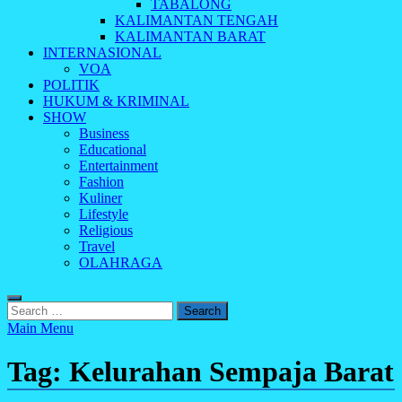
TABALONG
KALIMANTAN TENGAH
KALIMANTAN BARAT
INTERNASIONAL
VOA
POLITIK
HUKUM & KRIMINAL
SHOW
Business
Educational
Entertainment
Fashion
Kuliner
Lifestyle
Religious
Travel
OLAHRAGA
Search
for:
Main Menu
Tag:
Kelurahan Sempaja Barat