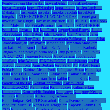
Pemberdayaan Masyarakat
InovasiDigital
InovasiLingkungan
InovasiPemuda
InovasiTeknologi
Inprastruktur
Insiden Jambatan
Mahakam I
Insinerator
inspeksi
InspeksiSekolah
Inspektorat
Integritas
INTERNATIONAL WOMENS DAY
Internet gratis
InvestasiEmasDigital
InvestasiSamarinda
IOH
IPERDA
Iran Noor -
Hadi Mulyadi
IrjenEndarPriantoro
IsmailLatisi
ISRAN NOOR
Isran-Hadi
Iswandi
IUP
Izin Ormas
JagungUntukBangsa
Jahidin
Jaksa Agung
Jalan Batuah
Jalan Longsor
Jalan Nasional
Jalan
Provinsi
Jalan Ring Road
Jalan Samarinda Balikpapan
Jalan Sehat
JalanSuriansyah
Jam malam
Jama'ah haji
Jambatan Mahakam
Jambatan Mahakam I
Jambatan Sei Nibung
JamboreKarhutla
Jangan mudah percaya berita hoaks
Janji pertamina
Janji Politik
JARAN 2024
Jaringan Narkoba
JayaMualimin
JobFair2025
JohaFajal
Joko Wiratno
JOKOWIDODO
JokoWiratno
Jos Pol
Josspoll
Judi Togel
JumatBerbagi
Juru Parkir
K3
Kabid Humas
Polda Kaltim
Kabinet Merah Putih
Kabupaten Berau
Kabur Aja
Dulu
Kadis PUPR Samarinda
Kalimantan
Kalimantan Timur
KalimantanTimu
KalimantanTimur
kaltim
Kaltim Emas
Kaltim
Paradise of the East
KaltimBerkarakter
KaltimCerdas
KaltimExpo2025
KaltimSehat
KaltimSukses
KaltimTerkini
Kamaruddin
Kamaruddin Ibrahim
Kampanye
Kampung Ketupat
Kampus
Kamtibmas
Kantor Imigrasi Samarinda
KantorImigrasiKelasITPISamarinda
KanwilKemenkumhamKaltim
kapal feri Muchlisa
Kapal Feri Tenggelam
Kapolda Kaltim Cup
2025
KapoldaKaltim
Kapolres Samarinda
Kapolresta Samarinda