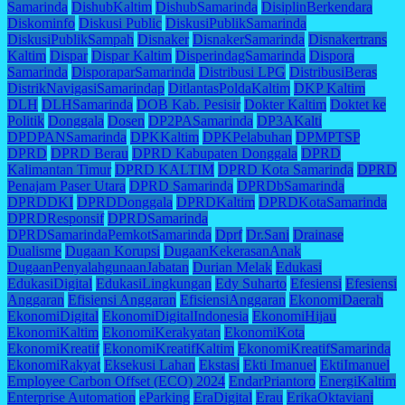
Samarinda
DishubKaltim
DishubSamarinda
DisiplinBerkendara
Diskominfo
Diskusi Public
DiskusiPublikSamarinda
DiskusiPublikSampah
Disnaker
DisnakerSamarinda
Disnakertrans
Kaltim
Dispar
Dispar Kaltim
DisperindagSamarinda
Dispora
Samarinda
DisporaparSamarinda
Distribusi LPG
DistribusiBeras
DistrikNavigasiSamarindap
DitlantasPoldaKaltim
DKP Kaltim
DLH
DLHSamarinda
DOB Kab. Pesisir
Dokter Kaltim
Doktet ke
Politik
Donggala
Dosen
DP2PASamarinda
DP3AKalti
DPDPANSamarinda
DPKKaltim
DPKPelabuhan
DPMPTSP
DPRD
DPRD Berau
DPRD Kabupaten Donggala
DPRD
Kalimantan Timur
DPRD KALTIM
DPRD Kota Samarinda
DPRD
Penajam Paser Utara
DPRD Samarinda
DPRDbSamarinda
DPRDDKI
DPRDDonggala
DPRDKaltim
DPRDKotaSamarinda
DPRDResponsif
DPRDSamarinda
DPRDSamarindaPemkotSamarinda
Dprf
Dr.Sani
Drainase
Dualisme
Dugaan Korupsi
DugaanKekerasanAnak
DugaanPenyalahgunaanJabatan
Durian Melak
Edukasi
EdukasiDigital
EdukasiLingkungan
Edy Suharto
Efesiensi
Efesiensi
Anggaran
Efisiensi Anggaran
EfisiensiAnggaran
EkonomiDaerah
EkonomiDigital
EkonomiDigitalIndonesia
EkonomiHijau
EkonomiKaltim
EkonomiKerakyatan
EkonomiKota
EkonomiKreatif
EkonomiKreatifKaltim
EkonomiKreatifSamarinda
EkonomiRakyat
Eksekusi Lahan
Ekstasi
Ekti Imanuel
EktiImanuel
Employee Carbon Offset (ECO) 2024
EndarPriantoro
EnergiKaltim
Enterprise Automation
eParking
EraDigital
Erau
ErikaOktaviani