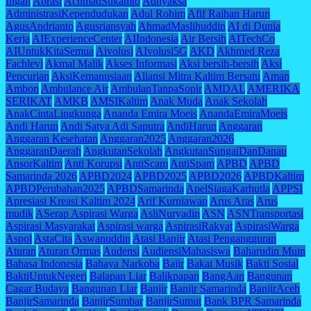
Ingan
Abrasi
AchmadSukamto
Adhyaksa
AdministrasiKependudukan
Adul Rohim
Afif Raihan Harun
AgusAndrianto
Agusriansyah
AhmadMaslihuddin
AI di Dunia
Kerja
AIExperienceCenter
AIIndonesia
Air Bersih
AITechCo
AIUntukKitaSemua
Aivolusi
AIvolusi5G
AKD
Akhmed Reza
Fachlevi
Akmal Malik
Akses Informasi
Aksi bersih-bersih
Aksi
Pencurian
AksiKemanusiaan
Aliansi Mitra Kaltim Bersatu
Aman
Ambon
Ambulance Air
AmbulanTanpaSopir
AMDAL
AMERIKA
SERIKAT
AMKB
AMSIKaltim
Anak Muda
Anak Sekolah
AnakCintaLingkunga
Ananda Emira Moeis
AnandaEmiraMoeis
Andi Harun
Andi Satya Adi Saputra
AndiHarun
Anggaran
Anggaran Kesehatan
Anggaran2025
Anggaran2026
AnggaranDaerah
AngkutanSekolah
AngkutanSungaiDanDanau
AnsorKaltim
Anti Korupsi
AntiScam
AntiSpam
APBD
APBD
Samarinda 2026
APBD2024
APBD2025
APBD2026
APBDKaltim
APBDPerubahan2025
APBDSamarinda
ApelSiagaKarhutla
APPSI
Apresiasi Kreasi Kaltim 2024
Arif Kurniawan
Arus Aras
Arus
mudik
ASerap Aspirasi Warga
AsliNuryadin
ASN
ASNTransportasi
Aspirasi Masyarakat
Aspirasi warga
AspirasiRakyat
AspirasiWarga
Aspol
AstaCita
Aswanuddin
Atasi Banjir
Atasi Pengangguran
Aturan
Aturan Ormas
Audensi
AudiensiMahasiswa
Baharudin Muin
Bahasa Indonesia
Bahaya Narkoba
Bajir
Bakat Musik
Bakti Sosial
BaktiUntukNegeri
Balapan Liar
Balikpapan
BangAan
Bangunan
Cagar Budaya
Bangunan Liar
Banjir
Banjir Samarinda
BanjirAceh
BanjirSamarinda
BanjirSumbar
BanjirSumut
Bank BPR Samarinda