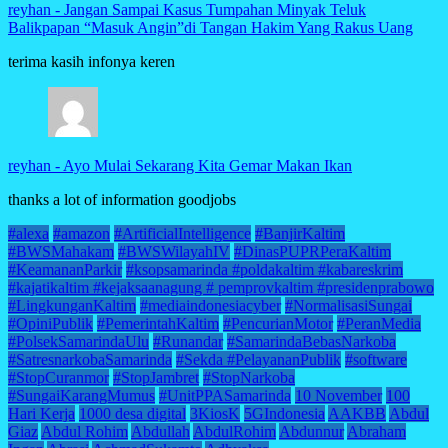
reyhan
-
Jangan Sampai Kasus Tumpahan Minyak Teluk
Balikpapan “Masuk Angin”di Tangan Hakim Yang Rakus Uang
terima kasih infonya keren
reyhan
-
Ayo Mulai Sekarang Kita Gemar Makan Ikan
thanks a lot of information goodjobs
#alexa
#amazon
#ArtificialIntelligence
#BanjirKaltim
#BWSMahakam
#BWSWilayahIV
#DinasPUPRPeraKaltim
#KeamananParkir
#ksopsamarinda #poldakaltim #kabareskrim
#kajatikaltim #kejaksaanagung # pemprovkaltim #presidenprabowo
#LingkunganKaltim
#mediaindonesiacyber
#NormalisasiSungai
#OpiniPublik
#PemerintahKaltim
#PencurianMotor
#PeranMedia
#PolsekSamarindaUlu
#Runandar
#SamarindaBebasNarkoba
#SatresnarkobaSamarinda
#Sekda #PelayananPublik
#software
#StopCuranmor
#StopJambret
#StopNarkoba
#SungaiKarangMumus
#UnitPPASamarinda
10 November
100
Hari Kerja
1000 desa digital
3KiosK
5GIndonesia
AAKBB
Abdul
Giaz
Abdul Rohim
Abdullah
AbdulRohim
Abdunnur
Abraham