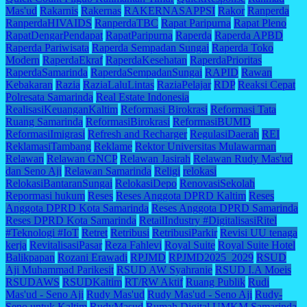
Mas'ud
Rakarnis
Rakernas
RAKERNASAPPSI
Rakor
Ranperda
RanperdaHIVAIDS
RanperdaTBC
Rapat Paripurna
Rapat Pleno
RapatDengarPendapat
RapatParipurna
Raperda
Raperda APBD
Raperda Pariwisata
Raperda Sempadan Sungai
Raperda Toko
Modern
RaperdaEkraf
RaperdaKesehatan
RaperdaPrioritas
RaperdaSamarinda
RaperdaSempadanSungai
RAPID
Rawan
Kebakaran
Razia
RaziaLaluLintas
RaziaPelajar
RDP
Reaksi Cepat
Polresata Samarinda
Real Estate Indonesia
RealisasiKeuanganKaltim
Reformasi Birokrasi
Reformasi Tata
Ruang Samarinda
ReformasiBirokrasi
ReformasiBUMD
ReformasiImigrasi
Refresh and Recharger
RegulasiDaerah
REI
ReklamasiTambang
Reklame
Rektor Universitas Mulawarman
Relawan
Relawan GNCP
Relawan Jasirah
Relawan Rudy Mas'ud
dan Seno Aji
Relawan Samarinda
Religi
relokasi
RelokasiBantaranSungai
RelokasiDepo
RenovasiSekolah
Repormasi hukum
Reses
Reses Anggota DPRD Kaltim
Reses
Anggota DPRD Kota Samarinda
Reses Anggota DPRD Samarinda
Reses DPRD Kota Samarinda
RetailIndustry #DigitalisasiRitel
#Teknologi #IoT
Retret
Retribusi
RetribusiParkir
Revisi UU tenaga
kerja
RevitalisasiPasar
Reza Fahlevi
Royal Suite
Royal Suite Hotel
Balikpapan
Rozani Erawadi
RPJMD
RPJMD2025_2029
RSUD
Aji Muhammad Parikesit
RSUD AW Syahranie
RSUD I.A Moeis
RSUDAWS
RSUDKaltim
RT/RW Aktif
Ruang Publik
Rudi
Mas'ud - Seno Aji
Rudy Mas'ud
Rudy Mas'ud - Seno Aji
Rudy-
Seno untuk Kaltim
RudyMasud
Rumah Digital UMKM Samarinda