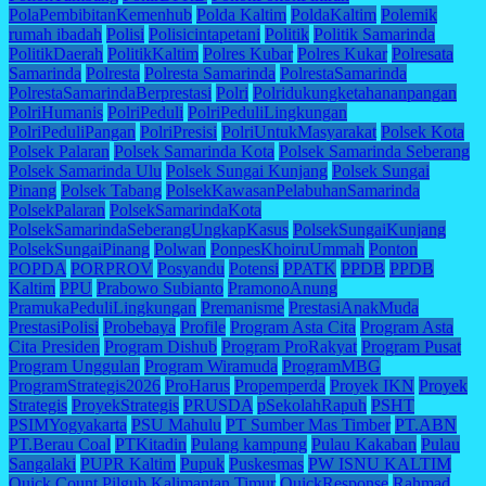
PolaPembibitanKemenhub
Polda Kaltim
PoldaKaltim
Polemik
rumah ibadah
Polisi
Polisicintapetani
Politik
Politik Samarinda
PolitikDaerah
PolitikKaltim
Polres Kubar
Polres Kukar
Polresata
Samarinda
Polresta
Polresta Samarinda
PolrestaSamarinda
PolrestaSamarindaBerprestasi
Polri
Polridukungketahananpangan
PolriHumanis
PolriPeduli
PolriPeduliLingkungan
PolriPeduliPangan
PolriPresisi
PolriUntukMasyarakat
Polsek Kota
Polsek Palaran
Polsek Samarinda Kota
Polsek Samarinda Seberang
Polsek Samarinda Ulu
Polsek Sungai Kunjang
Polsek Sungai
Pinang
Polsek Tabang
PolsekKawasanPelabuhanSamarinda
PolsekPalaran
PolsekSamarindaKota
PolsekSamarindaSeberangUngkapKasus
PolsekSungaiKunjang
PolsekSungaiPinang
Polwan
PonpesKhoiruUmmah
Ponton
POPDA
PORPROV
Posyandu
Potensi
PPATK
PPDB
PPDB
Kaltim
PPU
Prabowo Subianto
PramonoAnung
PramukaPeduliLingkungan
Premanisme
PrestasiAnakMuda
PrestasiPolisi
Probebaya
Profile
Program Asta Cita
Program Asta
Cita Presiden
Program Dishub
Program ProRakyat
Program Pusat
Program Unggulan
Program Wiramuda
ProgramMBG
ProgramStrategis2026
ProHarus
Propemperda
Proyek IKN
Proyek
Strategis
ProyekStrategis
PRUSDA
pSekolahRapuh
PSHT
PSIMYogyakarta
PSU Mahulu
PT Sumber Mas Timber
PT.ABN
PT.Berau Coal
PTKitadin
Pulang kampung
Pulau Kakaban
Pulau
Sangalaki
PUPR Kaltim
Pupuk
Puskesmas
PW ISNU KALTIM
Quick Count Pilgub Kalimantan Timur
QuickResponse
Rahmad