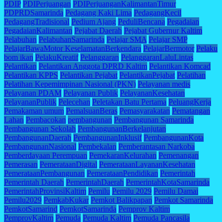
PDIP
PDIPerjuangan
PDIPerjuanganKalimantanTimur
PDPRDSamarinda
Pedagang Kaki Lima
PedagangKecil
PedagangTradisional
Pedium Ajang
PeduliBencana
Pegadaian
PegadaianKalimantan
Pejabat Daerah
Pejabat Gubernur Kaltim
Pelabuhan
PelabuhanSamarinda
Pelajar SMA
Pelajar SMP
PelajarBawaMotor KeselamatanBerkendara
PelajarBermotor
Pelaku
bom ikan
PelakuKreatif
Pelanggaran
PelanggaranLaluLintas
Pelantikan
Pelantikan Anggota DPRD Kaltim
Pelantikan Komcad
Pelantikan KPPS
Pelantikan Pejabat
PelantikanPejabat
Pelatihan
Pelatihan Kepemimpinan Nasional (PKN)
Pelayanan medis
Pelayanan PDAM
Pelayanan Publik
PelayananKesehatan
PelayananPublik
Pelecehan
Peletakan Batu Pertama
PeluangKerja
Pemakaman umum
PemalsuanBeras
Pemasyarakatan
Pematangan
Lahan
Pembacokan
pembangunan
Pembangunan Samarinda
Pembangunan Sekolah
PembangunanBerkelanjutan
PembangunanDaerah
PembangunanInklusif
PembangunanKota
PembangunanNasional
Pembekalan
Pemberantasan Narkoba
Pemberdayaan Perempuan
PemekaranKelurahan
Pemenangan
Pemerasan
PemerataanDigital
PemerataanLayananKesehatan
PemerataanPembangunan
PemerataanPendidikan
Pemerintah
Pemerintah Daerah
PemerintahDaerah
PemerintahKotaSamarinda
PemerintahProvinsiKaltim
Pemilu
Pemilu 2029
Pemilu Damai
Pemilu2029
PemkabKukar
Pemkot Balikpapan
Pemkot Samarinda
PemkotSamarind
PemkotSamarinda
Pemprov Kaltim
PemprovKaltim
Pemuda
Pemuda Kaltim
Pemuda Pancasila