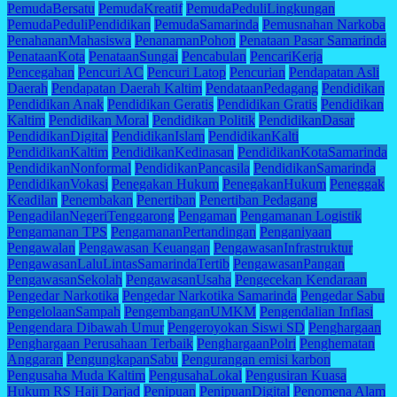
PemudaBersatu
PemudaKreatif
PemudaPeduliLingkungan
PemudaPeduliPendidikan
PemudaSamarinda
Pemusnahan Narkoba
PenahananMahasiswa
PenanamanPohon
Penataan Pasar Samarinda
PenataanKota
PenataanSungai
Pencabulan
PencariKerja
Pencegahan
Pencuri AC
Pencuri Latop
Pencurian
Pendapatan Asli
Daerah
Pendapatan Daerah Kaltim
PendataanPedagang
Pendidikan
Pendidikan Anak
Pendidikan Geratis
Pendidikan Gratis
Pendidikan
Kaltim
Pendidikan Moral
Pendidikan Politik
PendidikanDasar
PendidikanDigital
PendidikanIslam
PendidikanKalti
PendidikanKaltim
PendidikanKedinasan
PendidikanKotaSamarinda
PendidikanNonformal
PendidikanPancasila
PendidikanSamarinda
PendidikanVokasi
Penegakan Hukum
PenegakanHukum
Peneggak
Keadilan
Penembakan
Penertiban
Penertiban Pedagang
PengadilanNegeriTenggarong
Pengaman
Pengamanan Logistik
Pengamanan TPS
PengamananPertandingan
Penganiyaan
Pengawalan
Pengawasan Keuangan
PengawasanInfrastruktur
PengawasanLaluLintasSamarindaTertib
PengawasanPangan
PengawasanSekolah
PengawasanUsaha
Pengecekan Kendaraan
Pengedar Narkotika
Pengedar Narkotika Samarinda
Pengedar Sabu
PengelolaanSampah
PengembanganUMKM
Pengendalian Inflasi
Pengendara Dibawah Umur
Pengeroyokan Siswi SD
Penghargaan
Penghargaan Perusahaan Terbaik
PenghargaanPolri
Penghematan
Anggaran
PengungkapanSabu
Pengurangan emisi karbon
Pengusaha Muda Kaltim
PengusahaLokal
Pengusiran Kuasa
Hukum RS Haji Darjad
Penipuan
PenipuanDigital
Penomena Alam