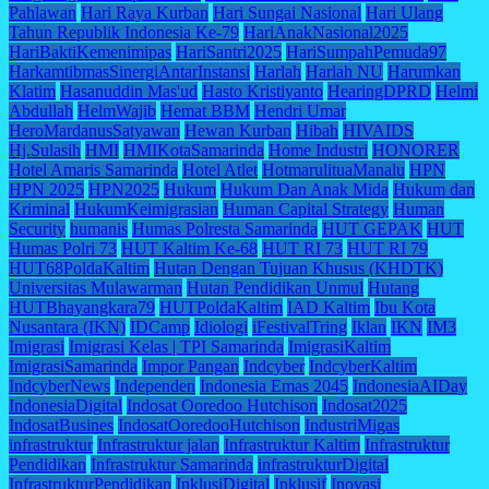
Pahlawan
Hari Raya Kurban
Hari Sungai Nasional
Hari Ulang
Tahun Republik Indonesia Ke-79
HariAnakNasional2025
HariBaktiKemenimipas
HariSantri2025
HariSumpahPemuda97
HarkamtibmasSinergiAntarInstansi
Harlah
Harlah NU
Harumkan
Klatim
Hasanuddin Mas'ud
Hasto Kristiyanto
HearingDPRD
Helmi
Abdullah
HelmWajib
Hemat BBM
Hendri Umar
HeroMardanusSatyawan
Hewan Kurban
Hibah
HIVAIDS
Hj.Sulasih
HMI
HMIKotaSamarinda
Home Industri
HONORER
Hotel Amaris Samarinda
Hotel Atlet
HotmarulituaManalu
HPN
HPN 2025
HPN2025
Hukum
Hukum Dan Anak Mida
Hukum dan
Kriminal
HukumKeimigrasian
Human Capital Strategy
Human
Security
humanis
Humas Polresta Samarinda
HUT GEPAK
HUT
Humas Polri 73
HUT Kaltim Ke-68
HUT RI 73
HUT RI 79
HUT68PoldaKaltim
Hutan Dengan Tujuan Khusus (KHDTK)
Universitas Mulawarman
Hutan Pendidikan Unmul
Hutang
HUTBhayangkara79
HUTPoldaKaltim
IAD Kaltim
Ibu Kota
Nusantara (IKN)
IDCamp
Idiologi
iFestivalTring
Iklan
IKN
IM3
Imigrasi
Imigrasi Kelas | TPI Samarinda
ImigrasiKaltim
ImigrasiSamarinda
Impor Pangan
Indcyber
IndcyberKaltim
IndcyberNews
Independen
Indonesia Emas 2045
IndonesiaAIDay
IndonesiaDigital
Indosat Ooredoo Hutchison
Indosat2025
IndosatBusines
IndosatOoredooHutchison
IndustriMigas
infrastruktur
Infrastruktur jalan
Infrastruktur Kaltim
Infrastruktur
Pendidikan
Infrastruktur Samarinda
infrastrukturDigital
InfrastrukturPendidikan
InklusiDigital
Inklusif
Inovasi