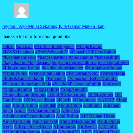
reyhan
-
Ayo Mulai Sekarang Kita Gemar Makan Ikan
thanks a lot of information goodjobs
#alexa
#amazon
#ArtificialIntelligence
#BanjirKaltim
#BWSMahakam
#BWSWilayahIV
#DinasPUPRPeraKaltim
#KeamananParkir
#ksopsamarinda #poldakaltim #kabareskrim
#kajatikaltim #kejaksaanagung # pemprovkaltim #presidenprabowo
#LingkunganKaltim
#mediaindonesiacyber
#NormalisasiSungai
#OpiniPublik
#PemerintahKaltim
#PencurianMotor
#PeranMedia
#PolsekSamarindaUlu
#Runandar
#SamarindaBebasNarkoba
#SatresnarkobaSamarinda
#Sekda #PelayananPublik
#software
#StopCuranmor
#StopJambret
#StopNarkoba
#SungaiKarangMumus
#UnitPPASamarinda
10 November
100
Hari Kerja
1000 desa digital
3KiosK
5GIndonesia
AAKBB
Abdul
Giaz
Abdul Rohim
Abdullah
AbdulRohim
Abdunnur
Abraham
Ingan
Abrasi
AchmadSukamto
Adhyaksa
AdministrasiKependudukan
Adul Rohim
Afif Raihan Harun
AgusAndrianto
Agusriansyah
AhmadMaslihuddin
AI di Dunia
Kerja
AIExperienceCenter
AIIndonesia
Air Bersih
AITechCo
AIUntukKitaSemua
Aivolusi
AIvolusi5G
AKD
Akhmed Reza