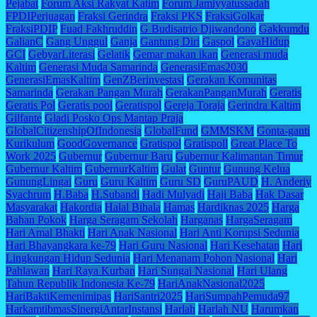
Pejabat
Forum Aksi Rakyat Katim
Forum Jamiyyatussadah
FPDIPerjuagan
Fraksi Gerindra
Fraksi PKS
FraksiGolkar
FraksiPDIP
Fuad Fakhruddin
G Budisatrio Djiwandono
Gakkumdu
GalianC
Gang Unggul
Ganja
Gantung Diri
Gaspol
GayaHidup
GCI
GebyarLiterasi
Gelatik
Gemar makan ikan
Generasi muda
Kaltim
Generasi Muda Samarinda
GenerasiEmas2030
GenerasiEmasKaltim
GenZBerinvestasi
Gerakan Komunitas
Samarinda
Gerakan Pangan Murah
GerakanPanganMurah
Geratis
Geratis Pol
Geratis pool
Geratispol
Gereja Toraja
Gerindra Kaltim
Gilfante
Gladi Posko Ops Mantap Praja
GlobalCitizenshipOfIndonesia
GlobalFund
GMMSKM
Gonta-ganti
Kurikulum
GoodGovernance
Gratispol
Gratispoll
Great Place To
Work 2025
Gubernur
Gubernur Baru
Gubernur Kalimantan Timur
Gubernur Kaltim
GubernurKaltim
Gulat
Guntur
Gunung Kelua
GunungLingai
Guru
Guru Kaltim
Guru SD
GuruPAUD
H. Anderiy
Syachrum
H.Baba
H.Subandi
Hadi Mulyadi
Haji Baba
Hak Dasar
Masyarakat
Hakordia
Halal Bihala
Hamas
Hardiknas 2025
Harga
Bahan Pokok
Harga Seragam Sekolah
Harganas
HargaSeragam
Hari Amal Bhakti
Hari Anak Nasional
Hari Anti Korupsi Sedunia
Hari Bhayangkara ke-79
Hari Guru Nasional
Hari Kesehatan
Hari
Lingkungan Hidup Sedunia
Hari Menanam Pohon Nasional
Hari
Pahlawan
Hari Raya Kurban
Hari Sungai Nasional
Hari Ulang
Tahun Republik Indonesia Ke-79
HariAnakNasional2025
HariBaktiKemenimipas
HariSantri2025
HariSumpahPemuda97
HarkamtibmasSinergiAntarInstansi
Harlah
Harlah NU
Harumkan