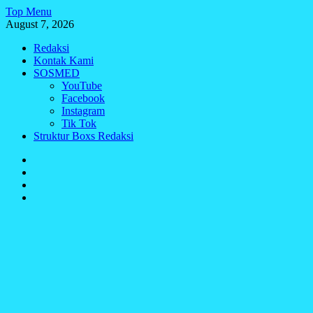
Skip
Top Menu
to
August 7, 2026
content
Redaksi
Kontak Kami
SOSMED
YouTube
Facebook
Instagram
Tik Tok
Struktur Boxs Redaksi
Redaksi
Kontak
Kami
SOSMED
Struktur
Boxs
Redaksi