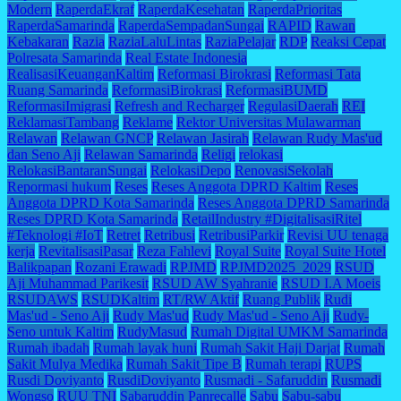
Modern
RaperdaEkraf
RaperdaKesehatan
RaperdaPrioritas
RaperdaSamarinda
RaperdaSempadanSungai
RAPID
Rawan
Kebakaran
Razia
RaziaLaluLintas
RaziaPelajar
RDP
Reaksi Cepat
Polresata Samarinda
Real Estate Indonesia
RealisasiKeuanganKaltim
Reformasi Birokrasi
Reformasi Tata
Ruang Samarinda
ReformasiBirokrasi
ReformasiBUMD
ReformasiImigrasi
Refresh and Recharger
RegulasiDaerah
REI
ReklamasiTambang
Reklame
Rektor Universitas Mulawarman
Relawan
Relawan GNCP
Relawan Jasirah
Relawan Rudy Mas'ud
dan Seno Aji
Relawan Samarinda
Religi
relokasi
RelokasiBantaranSungai
RelokasiDepo
RenovasiSekolah
Repormasi hukum
Reses
Reses Anggota DPRD Kaltim
Reses
Anggota DPRD Kota Samarinda
Reses Anggota DPRD Samarinda
Reses DPRD Kota Samarinda
RetailIndustry #DigitalisasiRitel
#Teknologi #IoT
Retret
Retribusi
RetribusiParkir
Revisi UU tenaga
kerja
RevitalisasiPasar
Reza Fahlevi
Royal Suite
Royal Suite Hotel
Balikpapan
Rozani Erawadi
RPJMD
RPJMD2025_2029
RSUD
Aji Muhammad Parikesit
RSUD AW Syahranie
RSUD I.A Moeis
RSUDAWS
RSUDKaltim
RT/RW Aktif
Ruang Publik
Rudi
Mas'ud - Seno Aji
Rudy Mas'ud
Rudy Mas'ud - Seno Aji
Rudy-
Seno untuk Kaltim
RudyMasud
Rumah Digital UMKM Samarinda
Rumah ibadah
Rumah layak huni
Rumah Sakit Haji Darjat
Rumah
Sakit Mulya Medika
Rumah Sakit Tipe B
Rumah terapi
RUPS
Rusdi Doviyanto
RusdiDoviyanto
Rusmadi - Safaruddin
Rusmadi
Wongso
RUU TNI
Sabaruddin Panrecalle
Sabu
Sabu-sabu