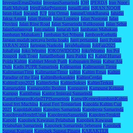
InvestasiEmasDigital
InvestasiSamarinda
IOH
IPERDA
Iran Noor -
Hadi Mulyadi
IrjenEndarPriantoro
IsmailLatisi
ISRAN NOOR
Isran-Hadi
Iswandi
IUP
Izin Ormas
JagungUntukBangsa
Jahidin
Jaksa Agung
Jalan Batuah
Jalan Longsor
Jalan Nasional
Jalan
Provinsi
Jalan Ring Road
Jalan Samarinda Balikpapan
Jalan Sehat
JalanSuriansyah
Jam malam
Jama'ah haji
Jambatan Mahakam
Jambatan Mahakam I
Jambatan Sei Nibung
JamboreKarhutla
Jangan mudah percaya berita hoaks
Janji pertamina
Janji Politik
JARAN 2024
Jaringan Narkoba
JayaMualimin
JobFair2025
JohaFajal
Joko Wiratno
JOKOWIDODO
JokoWiratno
Jos Pol
Josspoll
Judi Togel
JumatBerbagi
Juru Parkir
K3
Kabid Humas
Polda Kaltim
Kabinet Merah Putih
Kabupaten Berau
Kabur Aja
Dulu
Kadis PUPR Samarinda
Kalimantan
Kalimantan Timur
KalimantanTimu
KalimantanTimur
kaltim
Kaltim Emas
Kaltim
Paradise of the East
KaltimBerkarakter
KaltimCerdas
KaltimExpo2025
KaltimSehat
KaltimSukses
KaltimTerkini
Kamaruddin
Kamaruddin Ibrahim
Kampanye
Kampung Ketupat
Kampus
Kamtibmas
Kantor Imigrasi Samarinda
KantorImigrasiKelasITPISamarinda
KanwilKemenkumhamKaltim
kapal feri Muchlisa
Kapal Feri Tenggelam
Kapolda Kaltim Cup
2025
KapoldaKaltim
Kapolres Samarinda
Kapolresta Samarinda
KapolrestaHendriUmar
KapolrestaSamarinda
KapolresTeraktif
Kapolri
Kapolsek Kawasan Pelabuhan
Kapolsek Kawasan
Pelabuhan Samarinda
Kapolsek Samarinda Seberang
Kapolsek
Sungai Kunjang
Kapolsek Sungai Pinang
KARAKTER