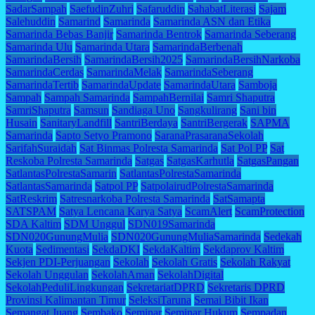
SadarSampah
SaefudinZuhri
Safaruddin
SahabatLiterasi
Sajam
Salehuddin
Samarind
Samarinda
Samarinda ASN dan Etika
Samarinda Bebas Banjir
Samarinda Bentrok
Samarinda Seberang
Samarinda Ulu
Samarinda Utara
SamarindaBerbenah
SamarindaBersih
SamarindaBersih2025
SamarindaBersihNarkoba
SamarindaCerdas
SamarindaMelak
SamarindaSeberang
SamarindaTertib
SamarindaUpdate
SamarindaUtara
Samboja
Sampah
Sampah Samarinda
SampahBernilai
Samri Shaputra
SamriShaputra
Samsun
Sandiaga Uno
Sangkulirang
Sani bin
Husain
SanitaryLandfill
SantriBerdaya
SantriBergerak
SAPMA
Samarinda
Sapto Setyo Pramono
SaranaPrasaranaSekolah
SarifahSuraidah
Sat Binmas Polresta Samarinda
Sat Pol PP
Sat
Reskoba Polresta Samarinda
Satgas
SatgasKarhutla
SatgasPangan
SatlantasPolrestaSamarin
SatlantasPolrestaSamarinda
SatlantasSamarinda
Satpol PP
SatpolairudPolrestaSamarinda
SatReskrim
Satresnarkoba Polresta Samarinda
SatSamapta
SATSPAM
Satya Lencana Karya Satya
ScamAlert
ScamProtection
SDA Kaltim
SDM Unggul
SDN019Samarinda
SDN020GunungMulia
SDN020GunungMuliaSamarinda
Sedekah
Kuota
Sedimentasi
SekdaDKI
SekdaKaltim
Sekdaprov Kaltim
Sekjen PDI-Perjuangan
Sekolah
Sekolah Gratis
Sekolah Rakyat
Sekolah Unggulan
SekolahAman
SekolahDigital
SekolahPeduliLingkungan
SekretariatDPRD
Sekretaris DPRD
Provinsi Kalimantan Timur
SeleksiTaruna
Semai Bibit Ikan
Semangat Juang
Sembako
Seminar
Seminar Hukum
Sempadan