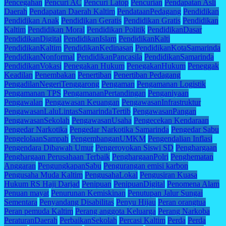
Pencegahan
Pencuri AC
Pencuri Latop
Pencurian
Pendapatan Asli
Daerah
Pendapatan Daerah Kaltim
PendataanPedagang
Pendidikan
Pendidikan Anak
Pendidikan Geratis
Pendidikan Gratis
Pendidikan
Kaltim
Pendidikan Moral
Pendidikan Politik
PendidikanDasar
PendidikanDigital
PendidikanIslam
PendidikanKalti
PendidikanKaltim
PendidikanKedinasan
PendidikanKotaSamarinda
PendidikanNonformal
PendidikanPancasila
PendidikanSamarinda
PendidikanVokasi
Penegakan Hukum
PenegakanHukum
Peneggak
Keadilan
Penembakan
Penertiban
Penertiban Pedagang
PengadilanNegeriTenggarong
Pengaman
Pengamanan Logistik
Pengamanan TPS
PengamananPertandingan
Penganiyaan
Pengawalan
Pengawasan Keuangan
PengawasanInfrastruktur
PengawasanLaluLintasSamarindaTertib
PengawasanPangan
PengawasanSekolah
PengawasanUsaha
Pengecekan Kendaraan
Pengedar Narkotika
Pengedar Narkotika Samarinda
Pengedar Sabu
PengelolaanSampah
PengembanganUMKM
Pengendalian Inflasi
Pengendara Dibawah Umur
Pengeroyokan Siswi SD
Penghargaan
Penghargaan Perusahaan Terbaik
PenghargaanPolri
Penghematan
Anggaran
PengungkapanSabu
Pengurangan emisi karbon
Pengusaha Muda Kaltim
PengusahaLokal
Pengusiran Kuasa
Hukum RS Haji Darjad
Penipuan
PenipuanDigital
Penomena Alam
Penuan mayat
Penurunan Kemiskinan
Penutupan Jalur Sungai
Sementara
Penyandang Disabilitas
Penyu Hijau
Peran orangtua
Peran pemuda Kaltim
Perang anggota Keluarga
Perang Narkoba
PeraturanDaerah
PerbaikanSekolah
Percasi Kaltim
Perda
Perda