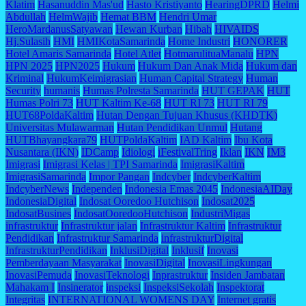
Klatim
Hasanuddin Mas'ud
Hasto Kristiyanto
HearingDPRD
Helmi
Abdullah
HelmWajib
Hemat BBM
Hendri Umar
HeroMardanusSatyawan
Hewan Kurban
Hibah
HIVAIDS
Hj.Sulasih
HMI
HMIKotaSamarinda
Home Industri
HONORER
Hotel Amaris Samarinda
Hotel Atlet
HotmarulituaManalu
HPN
HPN 2025
HPN2025
Hukum
Hukum Dan Anak Mida
Hukum dan
Kriminal
HukumKeimigrasian
Human Capital Strategy
Human
Security
humanis
Humas Polresta Samarinda
HUT GEPAK
HUT
Humas Polri 73
HUT Kaltim Ke-68
HUT RI 73
HUT RI 79
HUT68PoldaKaltim
Hutan Dengan Tujuan Khusus (KHDTK)
Universitas Mulawarman
Hutan Pendidikan Unmul
Hutang
HUTBhayangkara79
HUTPoldaKaltim
IAD Kaltim
Ibu Kota
Nusantara (IKN)
IDCamp
Idiologi
iFestivalTring
Iklan
IKN
IM3
Imigrasi
Imigrasi Kelas | TPI Samarinda
ImigrasiKaltim
ImigrasiSamarinda
Impor Pangan
Indcyber
IndcyberKaltim
IndcyberNews
Independen
Indonesia Emas 2045
IndonesiaAIDay
IndonesiaDigital
Indosat Ooredoo Hutchison
Indosat2025
IndosatBusines
IndosatOoredooHutchison
IndustriMigas
infrastruktur
Infrastruktur jalan
Infrastruktur Kaltim
Infrastruktur
Pendidikan
Infrastruktur Samarinda
infrastrukturDigital
InfrastrukturPendidikan
InklusiDigital
Inklusif
Inovasi
Pemberdayaan Masyarakat
InovasiDigital
InovasiLingkungan
InovasiPemuda
InovasiTeknologi
Inprastruktur
Insiden Jambatan
Mahakam I
Insinerator
inspeksi
InspeksiSekolah
Inspektorat
Integritas
INTERNATIONAL WOMENS DAY
Internet gratis