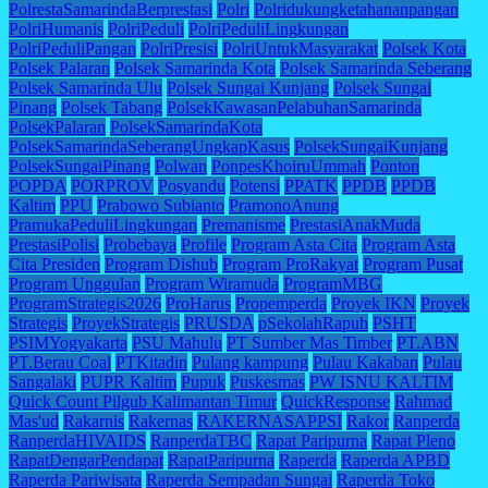
PolrestaSamarindaBerprestasi
Polri
Polridukungketahananpangan
PolriHumanis
PolriPeduli
PolriPeduliLingkungan
PolriPeduliPangan
PolriPresisi
PolriUntukMasyarakat
Polsek Kota
Polsek Palaran
Polsek Samarinda Kota
Polsek Samarinda Seberang
Polsek Samarinda Ulu
Polsek Sungai Kunjang
Polsek Sungai
Pinang
Polsek Tabang
PolsekKawasanPelabuhanSamarinda
PolsekPalaran
PolsekSamarindaKota
PolsekSamarindaSeberangUngkapKasus
PolsekSungaiKunjang
PolsekSungaiPinang
Polwan
PonpesKhoiruUmmah
Ponton
POPDA
PORPROV
Posyandu
Potensi
PPATK
PPDB
PPDB
Kaltim
PPU
Prabowo Subianto
PramonoAnung
PramukaPeduliLingkungan
Premanisme
PrestasiAnakMuda
PrestasiPolisi
Probebaya
Profile
Program Asta Cita
Program Asta
Cita Presiden
Program Dishub
Program ProRakyat
Program Pusat
Program Unggulan
Program Wiramuda
ProgramMBG
ProgramStrategis2026
ProHarus
Propemperda
Proyek IKN
Proyek
Strategis
ProyekStrategis
PRUSDA
pSekolahRapuh
PSHT
PSIMYogyakarta
PSU Mahulu
PT Sumber Mas Timber
PT.ABN
PT.Berau Coal
PTKitadin
Pulang kampung
Pulau Kakaban
Pulau
Sangalaki
PUPR Kaltim
Pupuk
Puskesmas
PW ISNU KALTIM
Quick Count Pilgub Kalimantan Timur
QuickResponse
Rahmad
Mas'ud
Rakarnis
Rakernas
RAKERNASAPPSI
Rakor
Ranperda
RanperdaHIVAIDS
RanperdaTBC
Rapat Paripurna
Rapat Pleno
RapatDengarPendapat
RapatParipurna
Raperda
Raperda APBD
Raperda Pariwisata
Raperda Sempadan Sungai
Raperda Toko