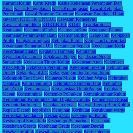
KarhutlaKaltim
Kartu Kredit
Kasus Kekerasan Perempuan Dan
Anak
Kasus Penggelapan
KasusKeimigrasian
Kawal Kebijakan
Pemerintah
Kawal Program Gubernur
Kawasan Budidaya Hutan
kawasan KHDTK UNMUL
Kawasan Konservasi
KawasanPendidikan
KDKLB-KT
KDRT
KeadilanSosial
Keamanan
KeamananDigital
KeamananKota
KeamananPangan
KeamananPerairanMahakam
KeamananSiber
Kebakaran
Kebijakan
Publik
KebijakanImigrasi
KebijakanPublik
KebijakanTransportasi
Kecamatan Samarinda Ulu
Kecamatan Sepaku
Kecelakaan Kerja
KecerdasanBuatan
Kegiatan Tambang
Kehutanan
KejahatanKonsumen
Kejaksaan Negeri
Kejaksaan Negeri
Samarinda
Kejaksaan Tinggi Kaltim
Kekerasan Anak
Kekerasan
Anak Muda
Kekerasan Perempuan
Kekerasan Seksual
Kekurangan
Doktet
KelangkaanLPG
Kelangsungan lingkungan hidup
Kelompok Tani Sawit
Keluarga Miskin
Keluhan Warga
Kelurahan
Mentawir
Kelurahan Selili
Kelurahan Sempaja Barat
Kelurahan
Tani Aman
Kemanusiaan
KemanusiaanUntukPangan
Kembang
Mapan
Kemenimipas
Kemenko Polhukam
KemenkumhamKaltim
Kementerian Komunikasi dan Digital (Komdig
Kementerian Sosial
KementerianImigrasi
Kenakalan remaja
Kenyah Lepoq Bem Kaltim
Kepala Daerah
kepolisian
Kerajinan
Keributan
Kerukunan warga
Kerusakan kendaraan
Kesbang PoL
Kesbangpol Kaltim
Kesbangpol Samarinda
KesbangpolSamarinda
Kesehatan
Kesehatan Geratis
Kesehatan Gratis
KesehatanDaerah
KesehatanPublik
Kesejahteraan Karyawan
Kesejahteraan