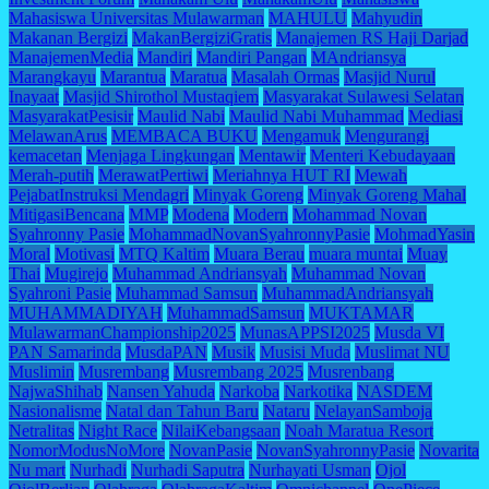
Mahasiswa Universitas Mulawarman
MAHULU
Mahyudin
Makanan Bergizi
MakanBergiziGratis
Manajemen RS Haji Darjad
ManajemenMedia
Mandiri
Mandiri Pangan
MAndriansya
Marangkayu
Marantua
Maratua
Masalah Ormas
Masjid Nurul
Inayaat
Masjid Shirothol Mustaqiem
Masyarakat Sulawesi Selatan
MasyarakatPesisir
Maulid Nabi
Maulid Nabi Muhammad
Mediasi
MelawanArus
MEMBACA BUKU
Mengamuk
Mengurangi
kemacetan
Menjaga Lingkungan
Mentawir
Menteri Kebudayaan
Merah-putih
MerawatPertiwi
Meriahnya HUT RI
Mewah
PejabatInstruksi Mendagri
Minyak Goreng
Minyak Goreng Mahal
MitigasiBencana
MMP
Modena
Modern
Mohammad Novan
Syahronny Pasie
MohammadNovanSyahronnyPasie
MohmadYasin
Moral
Motivasi
MTQ Kaltim
Muara Berau
muara muntai
Muay
Thai
Mugirejo
Muhammad Andriansyah
Muhammad Novan
Syahroni Pasie
Muhammad Samsun
MuhammadAndriansyah
MUHAMMADIYAH
MuhammadSamsun
MUKTAMAR
MulawarmanChampionship2025
MunasAPPSI2025
Musda VI
PAN Samarinda
MusdaPAN
Musik
Musisi Muda
Muslimat NU
Muslimin
Musrembang
Musrembang 2025
Musrenbang
NajwaShihab
Nansen Yahuda
Narkoba
Narkotika
NASDEM
Nasionalisme
Natal dan Tahun Baru
Nataru
NelayanSamboja
Netralitas
Night Race
NilaiKebangsaan
Noah Maratua Resort
NomorModusNoMore
NovanPasie
NovanSyahronnyPasie
Novarita
Nu mart
Nurhadi
Nurhadi Saputra
Nurhayati Usman
Ojol