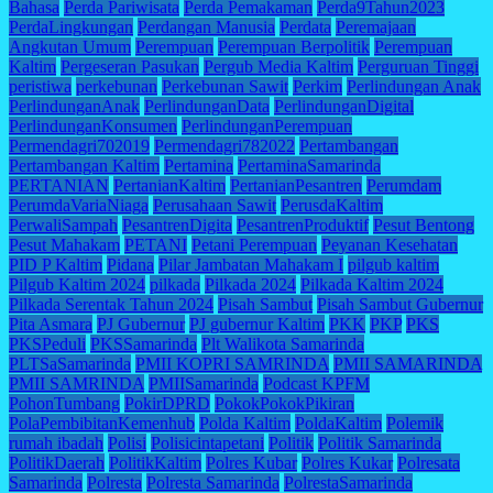
Bahasa
Perda Pariwisata
Perda Pemakaman
Perda9Tahun2023
PerdaLingkungan
Perdangan Manusia
Perdata
Peremajaan
Angkutan Umum
Perempuan
Perempuan Berpolitik
Perempuan
Kaltim
Pergeseran Pasukan
Pergub Media Kaltim
Perguruan Tinggi
peristiwa
perkebunan
Perkebunan Sawit
Perkim
Perlindungan Anak
PerlindunganAnak
PerlindunganData
PerlindunganDigital
PerlindunganKonsumen
PerlindunganPerempuan
Permendagri702019
Permendagri782022
Pertambangan
Pertambangan Kaltim
Pertamina
PertaminaSamarinda
PERTANIAN
PertanianKaltim
PertanianPesantren
Perumdam
PerumdaVariaNiaga
Perusahaan Sawit
PerusdaKaltim
PerwaliSampah
PesantrenDigita
PesantrenProduktif
Pesut Bentong
Pesut Mahakam
PETANI
Petani Perempuan
Peyanan Kesehatan
PID P Kaltim
Pidana
Pilar Jambatan Mahakam I
pilgub kaltim
Pilgub Kaltim 2024
pilkada
Pilkada 2024
Pilkada Kaltim 2024
Pilkada Serentak Tahun 2024
Pisah Sambut
Pisah Sambut Gubernur
Pita Asmara
PJ Gubernur
PJ gubernur Kaltim
PKK
PKP
PKS
PKSPeduli
PKSSamarinda
Plt Walikota Samarinda
PLTSaSamarinda
PMII KOPRI SAMRINDA
PMII SAMARINDA
PMII SAMRINDA
PMIISamarinda
Podcast KPFM
PohonTumbang
PokirDPRD
PokokPokokPikiran
PolaPembibitanKemenhub
Polda Kaltim
PoldaKaltim
Polemik
rumah ibadah
Polisi
Polisicintapetani
Politik
Politik Samarinda
PolitikDaerah
PolitikKaltim
Polres Kubar
Polres Kukar
Polresata
Samarinda
Polresta
Polresta Samarinda
PolrestaSamarinda