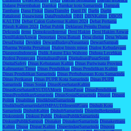
Curanmor
CyberSecurity
DAD
Daerah perbatasan
Daerah terpencil
Dalang Penembakan
Damkar
Damkar kota Samarinda
Dampak
Tambang
Dana Fiskal
DanaTransfer
Dapil IV
Darlis
Darlis
Pattalongi
Dasawisma
DataPenduduk
DBH
DBNKaltim
DBON
KALTIM
Debat Calon Gubernur Kaltim 2024
Debat Pertama
Pilgub Kaltim 2024
Debat Publik
Deklarasi Pemilu Damai
Dekrasda
demo
DemokrasiInternal
Deni Hakim
Deni Hakim Anwar
DeniHakimAnwar
Deportasi
Desa Batuah
Desa digital
Desa Wisata
DesaDigital
Deviden
DewanBudayaNusantara
DewanSampah
Dharma Wanita Persatuan
Dialog bisnis migas
Dialog Kebudayaan
DiasporaIndonesia
Didik Agung Eko Wahono
Diduga Lecehkan
Profesi Pengecara
DigitalisasiPajak
DigitalisasiPasarSegiri
DigitalSafety
Dinas Kehutanan Kaltim
Dinas Pariwisata Provinsi
Kalimantan Timur
Dinas Pendidikan
Dinas Pendidikan Kaltim
Dinas Pendidikan Samarinda
Dinas Perhubungan Kota Samarinda
Dinas Perikanan
Dinas PUPR Kota Samarinda
Dinas PUPR
Samarinda
Dinas Sosial
DinasKesehatanKaltim
DinasKesehatanRSUDIAMoeis
DinasPasar
DinasPendidikan
DinasPendidikanSamarinda
DinasSosialSamarinda
Dinasti
Dinasti
Politik
Disabilitas
DisdikbudSamarinda
DisdikbudSamarindaHIMPAUDIInsentifGuru
Dishub Kota
Samarinda
DishubKaltim
DishubSamarinda
DisiplinBerkendara
Diskominfo
Diskusi Public
DiskusiPublikSamarinda
DiskusiPublikSampah
Disnaker
DisnakerSamarinda
Disnakertrans
Kaltim
Dispar
Dispar Kaltim
DisperindagSamarinda
Dispora