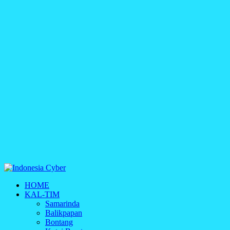
Indonesia Cyber
HOME
Media Cetak, Online & Streaming
KAL-TIM
Samarinda
Balikpapan
Bontang