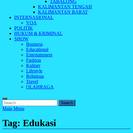
TABALONG
KALIMANTAN TENGAH
KALIMANTAN BARAT
INTERNASIONAL
VOA
POLITIK
HUKUM & KRIMINAL
SHOW
Business
Educational
Entertainment
Fashion
Kuliner
Lifestyle
Religious
Travel
OLAHRAGA
Search
for:
Main Menu
Tag:
Edukasi