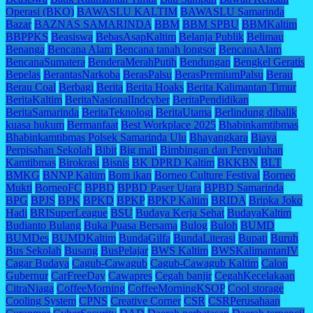
Operasi (BKO)
BAWASLU KALTIM
BAWASLU Samarinda
Bazar
BAZNAS SAMARINDA
BBM
BBM SPBU
BBMKaltim
BBPPKS
Beasiswa
BebasAsapKaltim
Belanja Publik
Belimau
Benanga
Bencana Alam
Bencana tanah longsor
BencanaAlam
BencanaSumatera
BenderaMerahPutih
Bendungan
Bengkel Geratis
Bepelas
BerantasNarkoba
BerasPalsu
BerasPremiumPalsu
Berau
Berau Coal
Berbagi
Berita
Berita Hoaks
Berita Kalimantan Timur
BeritaKaltim
BeritaNasionalIndcyber
BeritaPendidikan
BeritaSamarinda
BeritaTeknologi
BeritaUtama
Berlindung dibalik
kuasa hukum
Bermanfaat
Best Workplace 2025
Bhabinkamtibmas
Bhabinkamtibmas Polsek Samarinda Ulu
Bhayangkara
Biaya
Perpisahan Sekolah
Bibit
Big mall
Bimbingan dan Penyuluhan
Kamtibmas
Birokrasi
Bisnis
BK DPRD Kaltim
BKKBN
BLT
BMKG
BNNP Kaltim
Bom ikan
Borneo Culture Festival
Borneo
Mukti
BorneoFC
BPBD
BPBD Paser Utara
BPBD Samarinda
BPG
BPJS
BPK
BPKD
BPKP
BPKP Kaltim
BRIDA
Bripka Joko
Hadi
BRISuperLeague
BSU
Budaya Kerja Sehat
BudayaKaltim
Budianto Bulang
Buka Puasa Bersama
Bulog
Buloh
BUMD
BUMDes
BUMDKaltim
BundaGilfa
BundaLiterasi
Bupati
Buruh
Bus Sekolah
Busang
BusPelajar
BWS Kaltim
BWSKalimantanIV
Cagar Budaya
Cagub-Cawagub
Cagub-Cawagub Kaltim
Calon
Gubernur
CarFreeDay
Cawapres
Cegah banjir
CegahKecelakaan
CitraNiaga
CoffeeMorning
CoffeeMorningKSOP
Cool storage
Cooling System
CPNS
Creative Corner
CSR
CSRPerusahaan