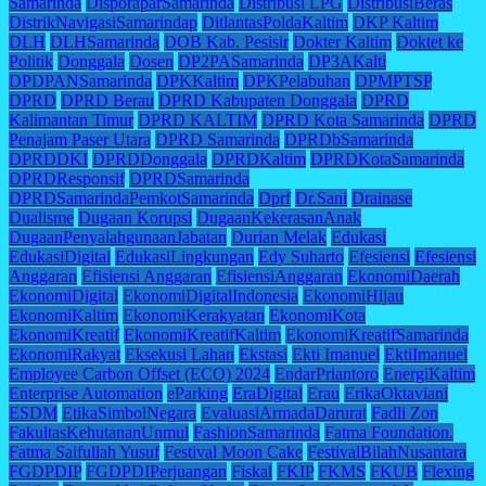
Samarinda
DisporaparSamarinda
Distribusi LPG
DistribusiBeras
DistrikNavigasiSamarindap
DitlantasPoldaKaltim
DKP Kaltim
DLH
DLHSamarinda
DOB Kab. Pesisir
Dokter Kaltim
Doktet ke
Politik
Donggala
Dosen
DP2PASamarinda
DP3AKalti
DPDPANSamarinda
DPKKaltim
DPKPelabuhan
DPMPTSP
DPRD
DPRD Berau
DPRD Kabupaten Donggala
DPRD
Kalimantan Timur
DPRD KALTIM
DPRD Kota Samarinda
DPRD
Penajam Paser Utara
DPRD Samarinda
DPRDbSamarinda
DPRDDKI
DPRDDonggala
DPRDKaltim
DPRDKotaSamarinda
DPRDResponsif
DPRDSamarinda
DPRDSamarindaPemkotSamarinda
Dprf
Dr.Sani
Drainase
Dualisme
Dugaan Korupsi
DugaanKekerasanAnak
DugaanPenyalahgunaanJabatan
Durian Melak
Edukasi
EdukasiDigital
EdukasiLingkungan
Edy Suharto
Efesiensi
Efesiensi
Anggaran
Efisiensi Anggaran
EfisiensiAnggaran
EkonomiDaerah
EkonomiDigital
EkonomiDigitalIndonesia
EkonomiHijau
EkonomiKaltim
EkonomiKerakyatan
EkonomiKota
EkonomiKreatif
EkonomiKreatifKaltim
EkonomiKreatifSamarinda
EkonomiRakyat
Eksekusi Lahan
Ekstasi
Ekti Imanuel
EktiImanuel
Employee Carbon Offset (ECO) 2024
EndarPriantoro
EnergiKaltim
Enterprise Automation
eParking
EraDigital
Erau
ErikaOktaviani
ESDM
EtikaSimbolNegara
EvaluasiArmadaDarurat
Fadli Zon
FakultasKehutananUnmul
FashionSamarinda
Fatma Foundation.
Fatma Saifullah Yusuf
Festival Moon Cake
FestivalBilahNusantara
FGDPDIP
FGDPDIPerjuangan
Fiskal
FKIP
FKMS
FKUB
Flexing