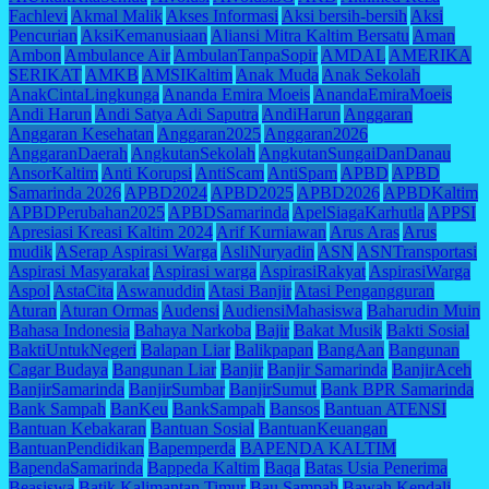
Fachlevi
Akmal Malik
Akses Informasi
Aksi bersih-bersih
Aksi
Pencurian
AksiKemanusiaan
Aliansi Mitra Kaltim Bersatu
Aman
Ambon
Ambulance Air
AmbulanTanpaSopir
AMDAL
AMERIKA
SERIKAT
AMKB
AMSIKaltim
Anak Muda
Anak Sekolah
AnakCintaLingkunga
Ananda Emira Moeis
AnandaEmiraMoeis
Andi Harun
Andi Satya Adi Saputra
AndiHarun
Anggaran
Anggaran Kesehatan
Anggaran2025
Anggaran2026
AnggaranDaerah
AngkutanSekolah
AngkutanSungaiDanDanau
AnsorKaltim
Anti Korupsi
AntiScam
AntiSpam
APBD
APBD
Samarinda 2026
APBD2024
APBD2025
APBD2026
APBDKaltim
APBDPerubahan2025
APBDSamarinda
ApelSiagaKarhutla
APPSI
Apresiasi Kreasi Kaltim 2024
Arif Kurniawan
Arus Aras
Arus
mudik
ASerap Aspirasi Warga
AsliNuryadin
ASN
ASNTransportasi
Aspirasi Masyarakat
Aspirasi warga
AspirasiRakyat
AspirasiWarga
Aspol
AstaCita
Aswanuddin
Atasi Banjir
Atasi Pengangguran
Aturan
Aturan Ormas
Audensi
AudiensiMahasiswa
Baharudin Muin
Bahasa Indonesia
Bahaya Narkoba
Bajir
Bakat Musik
Bakti Sosial
BaktiUntukNegeri
Balapan Liar
Balikpapan
BangAan
Bangunan
Cagar Budaya
Bangunan Liar
Banjir
Banjir Samarinda
BanjirAceh
BanjirSamarinda
BanjirSumbar
BanjirSumut
Bank BPR Samarinda
Bank Sampah
BanKeu
BankSampah
Bansos
Bantuan ATENSI
Bantuan Kebakaran
Bantuan Sosial
BantuanKeuangan
BantuanPendidikan
Bapemperda
BAPENDA KALTIM
BapendaSamarinda
Bappeda Kaltim
Baqa
Batas Usia Penerima
Beasiswa
Batik Kalimantan Timur
Bau Sampah
Bawah Kendali