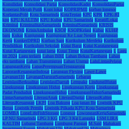
Konsilidasi
Konsolidasi Partai
KonsolidasiKader
KonsolidasiPartai
Koperasi Merah Putih
Kopi lokal
KOPRIPMII
korban longsor
KorlantasPolri
Kota Samarinda
KotaTepian
KPC
KPK
KPK-RI
kpu
KPU KALTIM
KPU Kubar
KPU Samarinda
KreatifLokal
Kriminal
KriminalitasSamarinda
KriminalSamarinda
KRISIS
EKONOMI
KrisisAmbulan
KSOP
KSOPKelasI
Kubar
KUHP
baru
Kukar
Kunjungan
Kunjungan Ke Luar Negeri
Kunjungan
Kerja
KunkerDPRD
Kurban Sapi
Kurikulum Merdeka
Kurikulum
Pendidikan
Kurikulum Sekolah
Kutai Barat
Kutai Karatanegara
Kutai Kartanegara
kutai lama
Kutai Timur
KutaiKartanegara
L
Lagu
hit 2024
Lagu terlaris
Lahan BBE
Lahan Bekas Tambang
Lahan
eks tambang
Lahan Transmigrasi
Lahan Unmul
LaluLintasPelajar
LapanganKerja
LapasPerempuanTenggarong
LaporanKeuanganIndosat
Larangan Flexing
Lawe-Lawe
Layanan110
LayananDaruratSamarinda
Lebaran
LegislasiBerkualitas
LegislasiDaerah
Lempake
LindungiHutan
Lingkungan
Lingkungan Hidup
Lingkungan Kerja
Lingkungan
Padat Penduduk
LingkunganHidup
LingkunganHidupSamarinda
LintasSamarinda
LiterasiAnak
LiterasiDigital
LiterasiKaltim
LiterasiKeuangan
LKPJ
Loa Bakung
Loa janan Ilir
Logistik KPU
Berau
Logistik Pemilu
Logistik Pilkada KPU Kota Samarinda
LOMBA
LongLifeFishStorage
Longsor
LowonganKerjaSamarinda
LP NU Samarinda
LPG 3 KG
LPG 3 Kg Langgka
LSM LIRA
KALTIM
Lubang Tambang
Lumbung Pangan
M.Said
Mahakam
Investment Forum
Mahakam Ulu
MahakamUlu
Mahasiswa