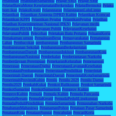
Pelabuhan
PelabuhanSamarinda
Pelajar SMA
Pelajar SMP
PelajarBawaMotor KeselamatanBerkendara
PelajarBermotor
Pelaku
bom ikan
PelakuKreatif
Pelanggaran
PelanggaranLaluLintas
Pelantikan
Pelantikan Anggota DPRD Kaltim
Pelantikan Komcad
Pelantikan KPPS
Pelantikan Pejabat
PelantikanPejabat
Pelatihan
Pelatihan Kepemimpinan Nasional (PKN)
Pelayanan medis
Pelayanan PDAM
Pelayanan Publik
PelayananKesehatan
PelayananPublik
Pelecehan
Peletakan Batu Pertama
PeluangKerja
Pemakaman umum
PemalsuanBeras
Pemasyarakatan
Pematangan
Lahan
Pembacokan
pembangunan
Pembangunan Samarinda
Pembangunan Sekolah
PembangunanBerkelanjutan
PembangunanDaerah
PembangunanInklusif
PembangunanKota
PembangunanNasional
Pembekalan
Pemberantasan Narkoba
Pemberdayaan Perempuan
PemekaranKelurahan
Pemenangan
Pemerasan
PemerataanDigital
PemerataanLayananKesehatan
PemerataanPembangunan
PemerataanPendidikan
Pemerintah
Pemerintah Daerah
PemerintahDaerah
PemerintahKotaSamarinda
PemerintahProvinsiKaltim
Pemilu
Pemilu 2029
Pemilu Damai
Pemilu2029
PemkabKukar
Pemkot Balikpapan
Pemkot Samarinda
PemkotSamarind
PemkotSamarinda
Pemprov Kaltim
PemprovKaltim
Pemuda
Pemuda Kaltim
Pemuda Pancasila
PemudaBersatu
PemudaKreatif
PemudaPeduliLingkungan
PemudaPeduliPendidikan
PemudaSamarinda
Pemusnahan Narkoba
PenahananMahasiswa
PenanamanPohon
Penataan Pasar Samarinda
PenataanKota
PenataanSungai
Pencabulan
PencariKerja