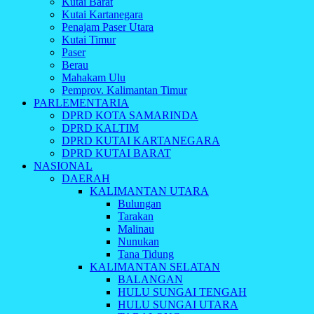
Kutai Barat
Kutai Kartanegara
Penajam Paser Utara
Kutai Timur
Paser
Berau
Mahakam Ulu
Pemprov. Kalimantan Timur
PARLEMENTARIA
DPRD KOTA SAMARINDA
DPRD KALTIM
DPRD KUTAI KARTANEGARA
DPRD KUTAI BARAT
NASIONAL
DAERAH
KALIMANTAN UTARA
Bulungan
Tarakan
Malinau
Nunukan
Tana Tidung
KALIMANTAN SELATAN
BALANGAN
HULU SUNGAI TENGAH
HULU SUNGAI UTARA