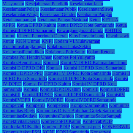
Masyarakat
KesejahteraanPendidik
KeselamatanJalan
KeselamatanPelajar
KeselamatanPublik
KeselamatanSiswa
KeselamatanWarga
Kesetaraan Gender
Ketahanan Pangan
Ketahananpangan
KetahananPanganNasional
Ketua
KETUA
APPSI
Ketua DPRD Kaltim
Ketua DPRD Kota Samarinda
Ketua
Komisi II DPRD Samarinda
KewarganegaraanGanda
KHDTK
Unmul
Kinerja Pemerintah Daerah
Kios Penyeimbang
Kisruh sawit
Kutim
KKN Unmul
KNPI
Kodam VI.Mulawarman
KolaborasiLingkungan
KolaborasiLintasSektor
KolaborasiPendidikan
KolaborasiPolriSantri
Kolam Retensi
Kombes Pol Hendri Umar
Kombes Pol Yuliyanto
KombesHendriUmar
Komcad
Komi IV DPRD Kalimantan Timur
Komisi D DPRD DKI
Komisi I
Komisi I DPRD Kota Samarinda
Komisi I DPRD PPU
Komisi I V DPRD Kota Samarinda
Komisi II
DPRD Kota Samarinda
Komisi III DPRD Kota Samarinda
Komisi
IV DPRD
Komisi IV DPRD Kaltim
Komisi IV DPRD Kota
Samarinda
KomisiI
KomisiIDPRDKaltim
KomisiII
KomisiIIDPRD
KomisiIII
KomisiIIIDPRD
KomisiIIIDPRDSamarinda
KomisiIV
KomisiIVDPR
KomisiIVDPRD
KomisiIVDPRDSamarinda
Kompercab
Komperda
Kompetensi
KompolZarmaPutra
Komunitas
Komunitas Bugis
Komunitas Driver Bubuhan Gojek Samarinda
KomunitasBudaya
KomunitasFashion
KomunitasSadarSampah
KonektivitasDaerah
KonfercabPDIKaltim
KonfercabPDIP
KonferdaPDIKaltim
KonferdaPDIP
Konferensi pers
KONFERWIL
Kongres Askot PSSI
KONI
KONI Samarinda
Konservasi