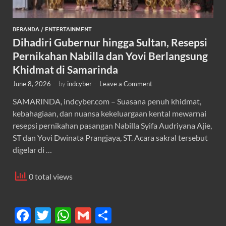
BERANDA
/
ENTERTAINMENT
Dihadiri Gubernur hingga Sultan, Resepsi
Pernikahan Nabilla dan Yovi Berlangsung
Khidmat di Samarinda
June 8, 2026
-
by
indcyber
-
Leave a Comment
SAMARINDA, indcyber.com – Suasana penuh khidmat,
kebahagiaan, dan nuansa kekeluargaan kental mewarnai
resepsi pernikahan pasangan Nabilla Syifa Audriyana Ajie,
ST dan Yovi Dwinata Prangjaya, ST. Acara sakral tersebut
digelar di …
0 total views
F
T
W
G
S