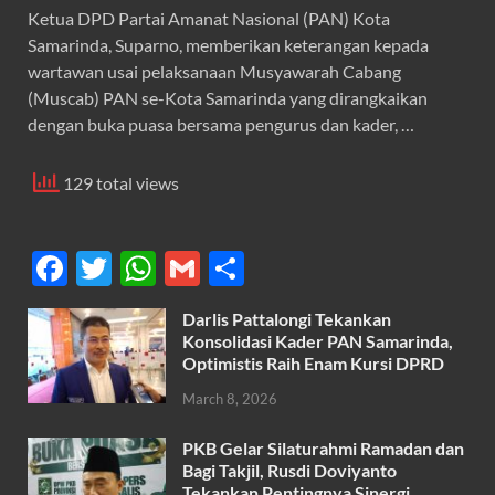
Ketua DPD Partai Amanat Nasional (PAN) Kota
Samarinda, Suparno, memberikan keterangan kepada
wartawan usai pelaksanaan Musyawarah Cabang
(Muscab) PAN se-Kota Samarinda yang dirangkaikan
dengan buka puasa bersama pengurus dan kader, …
129 total views
F
T
W
G
S
ac
w
h
m
h
Darlis Pattalongi Tekankan
e
itt
at
ail
ar
Konsolidasi Kader PAN Samarinda,
b
er
s
Optimistis Raih Enam Kursi DPRD
e
o
A
March 8, 2026
o
p
PKB Gelar Silaturahmi Ramadan dan
k
p
Bagi Takjil, Rusdi Doviyanto
Tekankan Pentingnya Sinergi