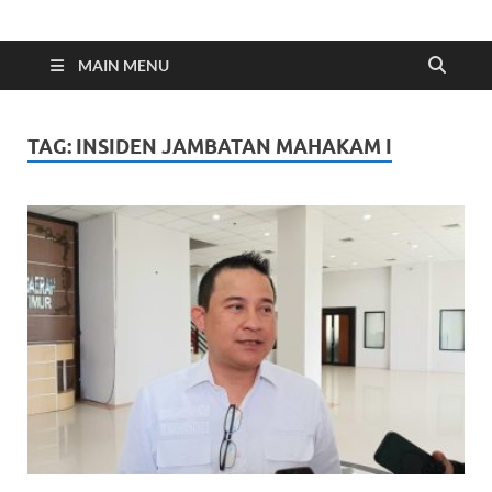
Indonesia Cyber
Media Cetak, Online & Streaming
MAIN MENU
TAG:
INSIDEN JAMBATAN MAHAKAM I