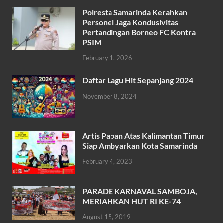
ac
w
h
m
h
Polresta Samarinda Kerahkan
e
itt
at
ail
ar
Personel Jaga Kondusivitas
b
er
s
Pertandingan Borneo FC Kontra
e
PSIM
o
A
February 1, 2026
o
p
k
p
Daftar Lagu Hit Sepanjang 2024
November 8, 2024
Artis Papan Atas Kalimantan Timur
Siap Ambyarkan Kota Samarinda
February 4, 2023
PARADE KARNAVAL SAMBOJA,
MERIAHKAN HUT RI KE-74
August 15, 2019