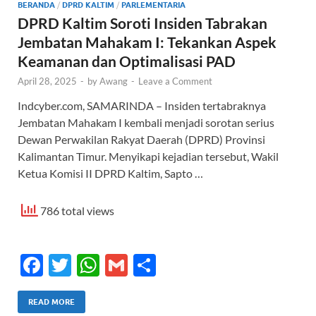
BERANDA
/
DPRD KALTIM
/
PARLEMENTARIA
DPRD Kaltim Soroti Insiden Tabrakan
Jembatan Mahakam I: Tekankan Aspek
Keamanan dan Optimalisasi PAD
April 28, 2025
-
by
Awang
-
Leave a Comment
Indcyber.com, SAMARINDA – Insiden tertabraknya
Jembatan Mahakam I kembali menjadi sorotan serius
Dewan Perwakilan Rakyat Daerah (DPRD) Provinsi
Kalimantan Timur. Menyikapi kejadian tersebut, Wakil
Ketua Komisi II DPRD Kaltim, Sapto …
786 total views
F
T
W
G
S
ac
w
h
m
h
e
itt
at
ail
ar
READ MORE