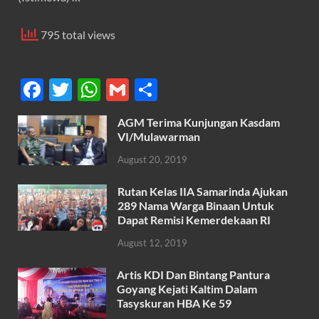
795 total views
F
T
W
G
S
ac
w
h
m
h
AGM Terima Kunjungan Kasdam
e
itt
at
ail
ar
VI/Mulawarman
b
er
s
e
August 20, 2019
o
A
Rutan Kelas IIA Samarinda Ajukan
o
p
289 Nama Warga Binaan Untuk
k
p
Dapat Remisi Kemerdekaan RI
August 12, 2019
Artis KDI Dan Bintang Pantura
Goyang Kejati Kaltim Dalam
Tasyskuran HBA Ke 59