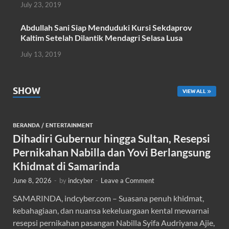
July 23, 2019
Abdullah Sani Siap Menduduki Kursi Sekdaprov
Kaltim Setelah Dilantik Mendagri Selasa Lusa
July 13, 2019
SHOW
VIEW ALL
BERANDA
/
ENTERTAINMENT
Dihadiri Gubernur hingga Sultan, Resepsi
Pernikahan Nabilla dan Yovi Berlangsung
Khidmat di Samarinda
June 8, 2026
-
by
indcyber
-
Leave a Comment
SAMARINDA, indcyber.com – Suasana penuh khidmat,
kebahagiaan, dan nuansa kekeluargaan kental mewarnai
resepsi pernikahan pasangan Nabilla Syifa Audriyana Ajie,