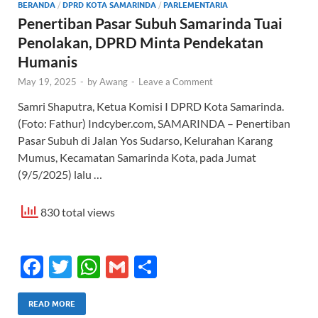
BERANDA
/
DPRD KOTA SAMARINDA
/
PARLEMENTARIA
Penertiban Pasar Subuh Samarinda Tuai
Penolakan, DPRD Minta Pendekatan
Humanis
May 19, 2025
-
by
Awang
-
Leave a Comment
Samri Shaputra, Ketua Komisi I DPRD Kota Samarinda.
(Foto: Fathur) Indcyber.com, SAMARINDA – Penertiban
Pasar Subuh di Jalan Yos Sudarso, Kelurahan Karang
Mumus, Kecamatan Samarinda Kota, pada Jumat
(9/5/2025) lalu …
830 total views
F
T
W
G
S
ac
w
h
m
h
e
itt
at
ail
ar
READ MORE