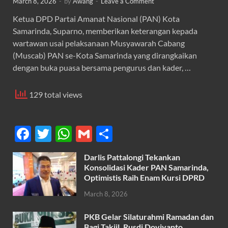
March 8, 2026
-
by
Awang
-
Leave a Comment
Ketua DPD Partai Amanat Nasional (PAN) Kota
Samarinda, Suparno, memberikan keterangan kepada
wartawan usai pelaksanaan Musyawarah Cabang
(Muscab) PAN se-Kota Samarinda yang dirangkaikan
dengan buka puasa bersama pengurus dan kader, …
129 total views
F
T
W
G
S
ac
w
h
m
h
Darlis Pattalongi Tekankan
e
itt
at
ail
ar
Konsolidasi Kader PAN Samarinda,
b
er
s
Optimistis Raih Enam Kursi DPRD
e
o
A
March 8, 2026
o
p
PKB Gelar Silaturahmi Ramadan dan
Bagi Takjil, Rusdi Doviyanto