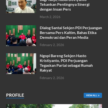
k
p
Tekankan Pentingnya Sinergi
dengan Insan Pers
March 2, 2026
Dialog Santai Sekjen PDI Perjuangan
Bersama Pers Kaltim, Bahas Etika
Demokrasi dan Peran Media
February 2, 2026
Ngopi Bareng Sekjen Hasto
Kristiyanto, PDI Perjuangan
Tegaskan Partai sebagai Rumah
Rakyat
February 2, 2026
PROFILE
VIEW ALL