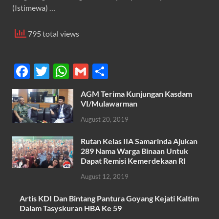
(Istimewa) …
795 total views
F
T
W
G
S
ac
w
h
m
h
AGM Terima Kunjungan Kasdam
e
itt
at
ail
ar
VI/Mulawarman
b
er
s
e
August 20, 2019
o
A
Rutan Kelas IIA Samarinda Ajukan
o
p
289 Nama Warga Binaan Untuk
k
p
Dapat Remisi Kemerdekaan RI
August 12, 2019
Artis KDI Dan Bintang Pantura Goyang Kejati Kaltim
Dalam Tasyskuran HBA Ke 59