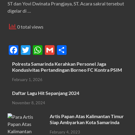
ST dan Yovi Dwinata Prangjaya, ST. Acara sakral tersebut
digelar di …
0 total views
F
T
W
G
S
ac
w
h
m
h
Polresta Samarinda Kerahkan Personel Jaga
e
itt
at
ail
ar
Kondusivitas Pertandingan Borneo FC Kontra PSIM
b
er
s
e
February 1, 2026
o
A
Daftar Lagu Hit Sepanjang 2024
o
p
November 8, 2024
k
p
Artis Papan Atas Kalimantan Timur
Siap Ambyarkan Kota Samarinda
February 4, 2023