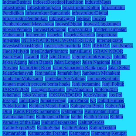
IndosatBusines
IndosatOoredooHutchison
IndustriMigas
infrastruktur
Infrastruktur jalan
Infrastruktur Kaltim
Infrastruktur
Pendidikan
Infrastruktur Samarinda
infrastrukturDigital
InfrastrukturPendidikan
InklusiDigital
Inklusif
Inovasi
Pemberdayaan Masyarakat
InovasiDigital
InovasiLingkungan
InovasiPemuda
InovasiTeknologi
Inprastruktur
Insiden Jambatan
Mahakam I
Insinerator
inspeksi
InspeksiSekolah
Inspektorat
Integritas
INTERNATIONAL WOMENS DAY
Internet gratis
InvestasiEmasDigital
InvestasiSamarinda
IOH
IPERDA
Iran Noor -
Hadi Mulyadi
IrjenEndarPriantoro
IsmailLatisi
ISRAN NOOR
Isran-Hadi
Iswandi
IUP
Izin Ormas
JagungUntukBangsa
Jahidin
Jaksa Agung
Jalan Batuah
Jalan Longsor
Jalan Nasional
Jalan
Provinsi
Jalan Ring Road
Jalan Samarinda Balikpapan
Jalan Sehat
JalanSuriansyah
Jam malam
Jama'ah haji
Jambatan Mahakam
Jambatan Mahakam I
Jambatan Sei Nibung
JamboreKarhutla
Jangan mudah percaya berita hoaks
Janji pertamina
Janji Politik
JARAN 2024
Jaringan Narkoba
JayaMualimin
JobFair2025
JohaFajal
Joko Wiratno
JOKOWIDODO
JokoWiratno
Jos Pol
Josspoll
Judi Togel
JumatBerbagi
Juru Parkir
K3
Kabid Humas
Polda Kaltim
Kabinet Merah Putih
Kabupaten Berau
Kabur Aja
Dulu
Kadis PUPR Samarinda
Kalimantan
Kalimantan Timur
KalimantanTimu
KalimantanTimur
kaltim
Kaltim Emas
Kaltim
Paradise of the East
KaltimBerkarakter
KaltimCerdas
KaltimExpo2025
KaltimSehat
KaltimSukses
KaltimTerkini
Kamaruddin
Kamaruddin Ibrahim
Kampanye
Kampung Ketupat