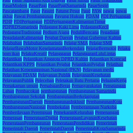
Pagi
Pasar Sanggam Adji Dilayas
Pasar subuh
Pasar Tradisional
PasarModern
PasarPagi
PasarPagiSamarinda
PasarSegiri
Pascatambang
Paser
Pasutri
Patung Pesut
Paud
PAW
pawai
pawai
akbar
Pawai Pembangunan
Payung Hukum
PDAM
PDI Perjuangan
PDIP
PDIPerjuangan
PDIPerjuanganKalimantanTimur
PDPRDSamarinda
Pedagang Kaki Lima
PedagangKecil
PedagangTradisional
Pedium Ajang
PeduliBencana
Pegadaian
PegadaianKalimantan
Pejabat Daerah
Pejabat Gubernur Kaltim
Pelabuhan
PelabuhanSamarinda
Pelajar SMA
Pelajar SMP
PelajarBawaMotor KeselamatanBerkendara
PelajarBermotor
Pelaku
bom ikan
PelakuKreatif
Pelanggaran
PelanggaranLaluLintas
Pelantikan
Pelantikan Anggota DPRD Kaltim
Pelantikan Komcad
Pelantikan KPPS
Pelantikan Pejabat
PelantikanPejabat
Pelatihan
Pelatihan Kepemimpinan Nasional (PKN)
Pelayanan medis
Pelayanan PDAM
Pelayanan Publik
PelayananKesehatan
PelayananPublik
Pelecehan
Peletakan Batu Pertama
PeluangKerja
Pemakaman umum
PemalsuanBeras
Pemasyarakatan
Pematangan
Lahan
Pembacokan
pembangunan
Pembangunan Samarinda
Pembangunan Sekolah
PembangunanBerkelanjutan
PembangunanDaerah
PembangunanInklusif
PembangunanKota
PembangunanNasional
Pembekalan
Pemberantasan Narkoba
Pemberdayaan Perempuan
PemekaranKelurahan
Pemenangan
Pemerasan
PemerataanDigital
PemerataanLayananKesehatan
PemerataanPembangunan
PemerataanPendidikan
Pemerintah
Pemerintah Daerah
PemerintahDaerah
PemerintahKotaSamarinda