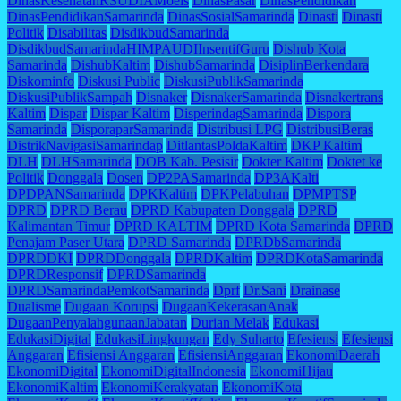
DinasKesehatanRSUDIAMoeis
DinasPasar
DinasPendidikan
DinasPendidikanSamarinda
DinasSosialSamarinda
Dinasti
Dinasti
Politik
Disabilitas
DisdikbudSamarinda
DisdikbudSamarindaHIMPAUDIInsentifGuru
Dishub Kota
Samarinda
DishubKaltim
DishubSamarinda
DisiplinBerkendara
Diskominfo
Diskusi Public
DiskusiPublikSamarinda
DiskusiPublikSampah
Disnaker
DisnakerSamarinda
Disnakertrans
Kaltim
Dispar
Dispar Kaltim
DisperindagSamarinda
Dispora
Samarinda
DisporaparSamarinda
Distribusi LPG
DistribusiBeras
DistrikNavigasiSamarindap
DitlantasPoldaKaltim
DKP Kaltim
DLH
DLHSamarinda
DOB Kab. Pesisir
Dokter Kaltim
Doktet ke
Politik
Donggala
Dosen
DP2PASamarinda
DP3AKalti
DPDPANSamarinda
DPKKaltim
DPKPelabuhan
DPMPTSP
DPRD
DPRD Berau
DPRD Kabupaten Donggala
DPRD
Kalimantan Timur
DPRD KALTIM
DPRD Kota Samarinda
DPRD
Penajam Paser Utara
DPRD Samarinda
DPRDbSamarinda
DPRDDKI
DPRDDonggala
DPRDKaltim
DPRDKotaSamarinda
DPRDResponsif
DPRDSamarinda
DPRDSamarindaPemkotSamarinda
Dprf
Dr.Sani
Drainase
Dualisme
Dugaan Korupsi
DugaanKekerasanAnak
DugaanPenyalahgunaanJabatan
Durian Melak
Edukasi
EdukasiDigital
EdukasiLingkungan
Edy Suharto
Efesiensi
Efesiensi
Anggaran
Efisiensi Anggaran
EfisiensiAnggaran
EkonomiDaerah
EkonomiDigital
EkonomiDigitalIndonesia
EkonomiHijau
EkonomiKaltim
EkonomiKerakyatan
EkonomiKota