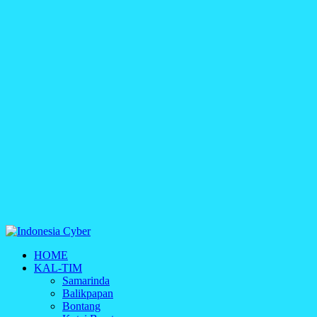
Indonesia Cyber
HOME
Media Cetak, Online & Streaming
KAL-TIM
Samarinda
Balikpapan
Bontang