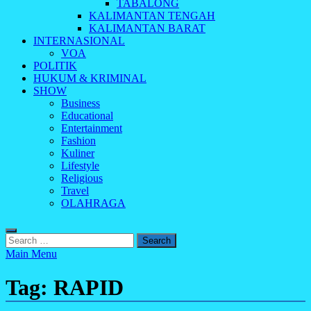
TABALONG
KALIMANTAN TENGAH
KALIMANTAN BARAT
INTERNASIONAL
VOA
POLITIK
HUKUM & KRIMINAL
SHOW
Business
Educational
Entertainment
Fashion
Kuliner
Lifestyle
Religious
Travel
OLAHRAGA
Search
for:
Main Menu
Tag:
RAPID