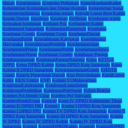
Mapan
Kemenimipas
Kemenko Polhukam
KemenkumhamKaltim
Kementerian Komunikasi dan Digital (Komdig
Kementerian Sosial
KementerianImigrasi
Kenakalan remaja
Kenyah Lepoq Bem Kaltim
Kepala Daerah
kepolisian
Kerajinan
Keributan
Kerukunan warga
Kerusakan kendaraan
Kesbang PoL
Kesbangpol Kaltim
Kesbangpol Samarinda
KesbangpolSamarinda
Kesehatan
Kesehatan Geratis
Kesehatan Gratis
KesehatanDaerah
KesehatanPublik
Kesejahteraan Karyawan
Kesejahteraan
Masyarakat
KesejahteraanPendidik
KeselamatanJalan
KeselamatanPelajar
KeselamatanPublik
KeselamatanSiswa
KeselamatanWarga
Kesetaraan Gender
Ketahanan Pangan
Ketahananpangan
KetahananPanganNasional
Ketua
KETUA
APPSI
Ketua DPRD Kaltim
Ketua DPRD Kota Samarinda
Ketua
Komisi II DPRD Samarinda
KewarganegaraanGanda
KHDTK
Unmul
Kinerja Pemerintah Daerah
Kios Penyeimbang
Kisruh sawit
Kutim
KKN Unmul
KNPI
Kodam VI.Mulawarman
KolaborasiLingkungan
KolaborasiLintasSektor
KolaborasiPendidikan
KolaborasiPolriSantri
Kolam Retensi
Kombes Pol Hendri Umar
Kombes Pol Yuliyanto
KombesHendriUmar
Komcad
Komi IV DPRD Kalimantan Timur
Komisi D DPRD DKI
Komisi I
Komisi I DPRD Kota Samarinda
Komisi I DPRD PPU
Komisi I V DPRD Kota Samarinda
Komisi II
DPRD Kota Samarinda
Komisi III DPRD Kota Samarinda
Komisi
IV DPRD
Komisi IV DPRD Kaltim
Komisi IV DPRD Kota
Samarinda
KomisiI
KomisiIDPRDKaltim
KomisiII
KomisiIIDPRD