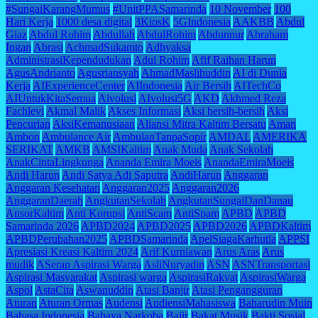
#SungaiKarangMumus
#UnitPPASamarinda
10 November
100
Hari Kerja
1000 desa digital
3KiosK
5GIndonesia
AAKBB
Abdul
Giaz
Abdul Rohim
Abdullah
AbdulRohim
Abdunnur
Abraham
Ingan
Abrasi
AchmadSukamto
Adhyaksa
AdministrasiKependudukan
Adul Rohim
Afif Raihan Harun
AgusAndrianto
Agusriansyah
AhmadMaslihuddin
AI di Dunia
Kerja
AIExperienceCenter
AIIndonesia
Air Bersih
AITechCo
AIUntukKitaSemua
Aivolusi
AIvolusi5G
AKD
Akhmed Reza
Fachlevi
Akmal Malik
Akses Informasi
Aksi bersih-bersih
Aksi
Pencurian
AksiKemanusiaan
Aliansi Mitra Kaltim Bersatu
Aman
Ambon
Ambulance Air
AmbulanTanpaSopir
AMDAL
AMERIKA
SERIKAT
AMKB
AMSIKaltim
Anak Muda
Anak Sekolah
AnakCintaLingkunga
Ananda Emira Moeis
AnandaEmiraMoeis
Andi Harun
Andi Satya Adi Saputra
AndiHarun
Anggaran
Anggaran Kesehatan
Anggaran2025
Anggaran2026
AnggaranDaerah
AngkutanSekolah
AngkutanSungaiDanDanau
AnsorKaltim
Anti Korupsi
AntiScam
AntiSpam
APBD
APBD
Samarinda 2026
APBD2024
APBD2025
APBD2026
APBDKaltim
APBDPerubahan2025
APBDSamarinda
ApelSiagaKarhutla
APPSI
Apresiasi Kreasi Kaltim 2024
Arif Kurniawan
Arus Aras
Arus
mudik
ASerap Aspirasi Warga
AsliNuryadin
ASN
ASNTransportasi
Aspirasi Masyarakat
Aspirasi warga
AspirasiRakyat
AspirasiWarga
Aspol
AstaCita
Aswanuddin
Atasi Banjir
Atasi Pengangguran
Aturan
Aturan Ormas
Audensi
AudiensiMahasiswa
Baharudin Muin
Bahasa Indonesia
Bahaya Narkoba
Bajir
Bakat Musik
Bakti Sosial