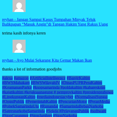
reyhan
-
Jangan Sampai Kasus Tumpahan Minyak Teluk
Balikpapan “Masuk Angin”di Tangan Hakim Yang Rakus Uang
terima kasih infonya keren
reyhan
-
Ayo Mulai Sekarang Kita Gemar Makan Ikan
thanks a lot of information goodjobs
#alexa
#amazon
#ArtificialIntelligence
#BanjirKaltim
#BWSMahakam
#BWSWilayahIV
#DinasPUPRPeraKaltim
#KeamananParkir
#ksopsamarinda #poldakaltim #kabareskrim
#kajatikaltim #kejaksaanagung # pemprovkaltim #presidenprabowo
#LingkunganKaltim
#mediaindonesiacyber
#NormalisasiSungai
#OpiniPublik
#PemerintahKaltim
#PencurianMotor
#PeranMedia
#PolsekSamarindaUlu
#Runandar
#SamarindaBebasNarkoba
#SatresnarkobaSamarinda
#Sekda #PelayananPublik
#software
#StopCuranmor
#StopJambret
#StopNarkoba