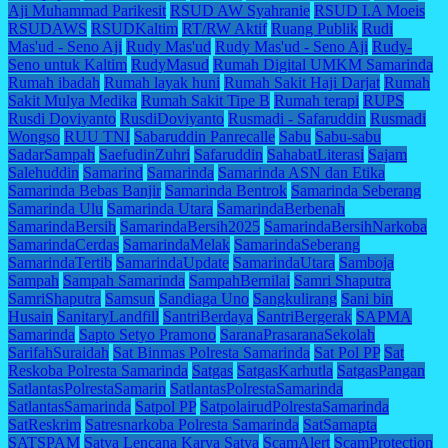
Aji Muhammad Parikesit
RSUD AW Syahranie
RSUD I.A Moeis
RSUDAWS
RSUDKaltim
RT/RW Aktif
Ruang Publik
Rudi
Mas'ud - Seno Aji
Rudy Mas'ud
Rudy Mas'ud - Seno Aji
Rudy-
Seno untuk Kaltim
RudyMasud
Rumah Digital UMKM Samarinda
Rumah ibadah
Rumah layak huni
Rumah Sakit Haji Darjat
Rumah
Sakit Mulya Medika
Rumah Sakit Tipe B
Rumah terapi
RUPS
Rusdi Doviyanto
RusdiDoviyanto
Rusmadi - Safaruddin
Rusmadi
Wongso
RUU TNI
Sabaruddin Panrecalle
Sabu
Sabu-sabu
SadarSampah
SaefudinZuhri
Safaruddin
SahabatLiterasi
Sajam
Salehuddin
Samarind
Samarinda
Samarinda ASN dan Etika
Samarinda Bebas Banjir
Samarinda Bentrok
Samarinda Seberang
Samarinda Ulu
Samarinda Utara
SamarindaBerbenah
SamarindaBersih
SamarindaBersih2025
SamarindaBersihNarkoba
SamarindaCerdas
SamarindaMelak
SamarindaSeberang
SamarindaTertib
SamarindaUpdate
SamarindaUtara
Samboja
Sampah
Sampah Samarinda
SampahBernilai
Samri Shaputra
SamriShaputra
Samsun
Sandiaga Uno
Sangkulirang
Sani bin
Husain
SanitaryLandfill
SantriBerdaya
SantriBergerak
SAPMA
Samarinda
Sapto Setyo Pramono
SaranaPrasaranaSekolah
SarifahSuraidah
Sat Binmas Polresta Samarinda
Sat Pol PP
Sat
Reskoba Polresta Samarinda
Satgas
SatgasKarhutla
SatgasPangan
SatlantasPolrestaSamarin
SatlantasPolrestaSamarinda
SatlantasSamarinda
Satpol PP
SatpolairudPolrestaSamarinda
SatReskrim
Satresnarkoba Polresta Samarinda
SatSamapta
SATSPAM
Satya Lencana Karya Satya
ScamAlert
ScamProtection