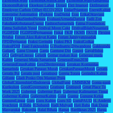
EkonomiKreatif
EkonomiKreatifKaltim
EkonomiKreatifSamarinda
EkonomiRakyat
Eksekusi Lahan
Ekstasi
Ekti Imanuel
EktiImanuel
Employee Carbon Offset (ECO) 2024
EndarPriantoro
EnergiKaltim
Enterprise Automation
eParking
EraDigital
Erau
ErikaOktaviani
ESDM
EtikaSimbolNegara
EvaluasiArmadaDarurat
Fadli Zon
FakultasKehutananUnmul
FashionSamarinda
Fatma Foundation.
Fatma Saifullah Yusuf
Festival Moon Cake
FestivalBilahNusantara
FGDPDIP
FGDPDIPerjuangan
Fiskal
FKIP
FKMS
FKUB
Flexing
Pejabat
Forum Aksi Rakyat Katim
Forum Jamiyyatussadah
FPDIPerjuagan
Fraksi Gerindra
Fraksi PKS
FraksiGolkar
FraksiPDIP
Fuad Fakhruddin
G Budisatrio Djiwandono
Gakkumdu
GalianC
Gang Unggul
Ganja
Gantung Diri
Gaspol
GayaHidup
GCI
GebyarLiterasi
Gelatik
Gemar makan ikan
Generasi muda
Kaltim
Generasi Muda Samarinda
GenerasiEmas2030
GenerasiEmasKaltim
GenZBerinvestasi
Gerakan Komunitas
Samarinda
Gerakan Pangan Murah
GerakanPanganMurah
Geratis
Geratis Pol
Geratis pool
Geratispol
Gereja Toraja
Gerindra Kaltim
Gilfante
Gladi Posko Ops Mantap Praja
GlobalCitizenshipOfIndonesia
GlobalFund
GMMSKM
Gonta-ganti
Kurikulum
GoodGovernance
Gratispol
Gratispoll
Great Place To
Work 2025
Gubernur
Gubernur Baru
Gubernur Kalimantan Timur
Gubernur Kaltim
GubernurKaltim
Gulat
Guntur
Gunung Kelua
GunungLingai
Guru
Guru Kaltim
Guru SD
GuruPAUD
H. Anderiy
Syachrum
H.Baba
H.Subandi
Hadi Mulyadi
Haji Baba
Hak Dasar
Masyarakat
Hakordia
Halal Bihala
Hamas
Hardiknas 2025
Harga