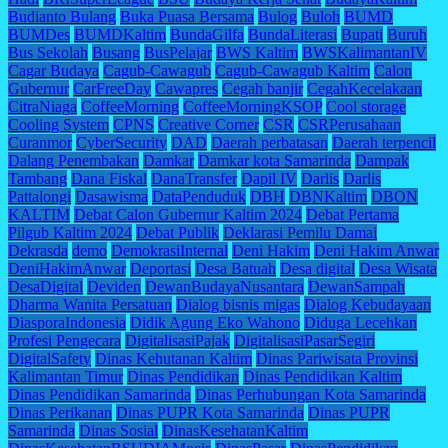
Budianto Bulang
Buka Puasa Bersama
Bulog
Buloh
BUMD
BUMDes
BUMDKaltim
BundaGilfa
BundaLiterasi
Bupati
Buruh
Bus Sekolah
Busang
BusPelajar
BWS Kaltim
BWSKalimantanIV
Cagar Budaya
Cagub-Cawagub
Cagub-Cawagub Kaltim
Calon
Gubernur
CarFreeDay
Cawapres
Cegah banjir
CegahKecelakaan
CitraNiaga
CoffeeMorning
CoffeeMorningKSOP
Cool storage
Cooling System
CPNS
Creative Corner
CSR
CSRPerusahaan
Curanmor
CyberSecurity
DAD
Daerah perbatasan
Daerah terpencil
Dalang Penembakan
Damkar
Damkar kota Samarinda
Dampak
Tambang
Dana Fiskal
DanaTransfer
Dapil IV
Darlis
Darlis
Pattalongi
Dasawisma
DataPenduduk
DBH
DBNKaltim
DBON
KALTIM
Debat Calon Gubernur Kaltim 2024
Debat Pertama
Pilgub Kaltim 2024
Debat Publik
Deklarasi Pemilu Damai
Dekrasda
demo
DemokrasiInternal
Deni Hakim
Deni Hakim Anwar
DeniHakimAnwar
Deportasi
Desa Batuah
Desa digital
Desa Wisata
DesaDigital
Deviden
DewanBudayaNusantara
DewanSampah
Dharma Wanita Persatuan
Dialog bisnis migas
Dialog Kebudayaan
DiasporaIndonesia
Didik Agung Eko Wahono
Diduga Lecehkan
Profesi Pengecara
DigitalisasiPajak
DigitalisasiPasarSegiri
DigitalSafety
Dinas Kehutanan Kaltim
Dinas Pariwisata Provinsi
Kalimantan Timur
Dinas Pendidikan
Dinas Pendidikan Kaltim
Dinas Pendidikan Samarinda
Dinas Perhubungan Kota Samarinda
Dinas Perikanan
Dinas PUPR Kota Samarinda
Dinas PUPR
Samarinda
Dinas Sosial
DinasKesehatanKaltim