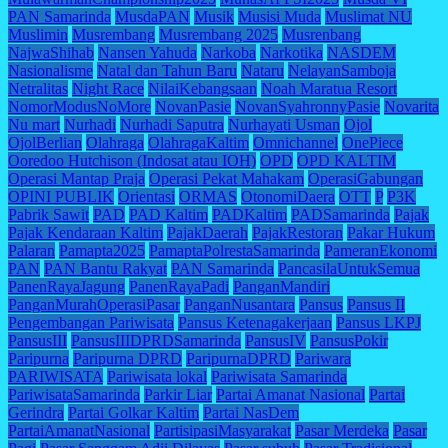
PAN Samarinda
MusdaPAN
Musik
Musisi Muda
Muslimat NU
Muslimin
Musrembang
Musrembang 2025
Musrenbang
NajwaShihab
Nansen Yahuda
Narkoba
Narkotika
NASDEM
Nasionalisme
Natal dan Tahun Baru
Nataru
NelayanSamboja
Netralitas
Night Race
NilaiKebangsaan
Noah Maratua Resort
NomorModusNoMore
NovanPasie
NovanSyahronnyPasie
Novarita
Nu mart
Nurhadi
Nurhadi Saputra
Nurhayati Usman
Ojol
OjolBerlian
Olahraga
OlahragaKaltim
Omnichannel
OnePiece
Ooredoo Hutchison (Indosat atau IOH)
OPD
OPD KALTIM
Operasi Mantap Praja
Operasi Pekat Mahakam
OperasiGabungan
OPINI PUBLIK
Orientasi
ORMAS
OtonomiDaera
OTT
P
P3K
Pabrik Sawit
PAD
PAD Kaltim
PADKaltim
PADSamarinda
Pajak
Pajak Kendaraan Kaltim
PajakDaerah
PajakRestoran
Pakar Hukum
Palaran
Pamapta2025
PamaptaPolrestaSamarinda
PameranEkonomi
PAN
PAN Bantu Rakyat
PAN Samarinda
PancasilaUntukSemua
PanenRayaJagung
PanenRayaPadi
PanganMandiri
PanganMurahOperasiPasar
PanganNusantara
Pansus
Pansus II
Pengembangan Pariwisata
Pansus Ketenagakerjaan
Pansus LKPJ
PansusIII
PansusIIIDPRDSamarinda
PansusIV
PansusPokir
Paripurna
Paripurna DPRD
ParipurnaDPRD
Pariwara
PARIWISATA
Pariwisata lokal
Pariwisata Samarinda
PariwisataSamarinda
Parkir Liar
Partai Amanat Nasional
Partai
Gerindra
Partai Golkar Kaltim
Partai NasDem
PartaiAmanatNasional
PartisipasiMasyarakat
Pasar Merdeka
Pasar