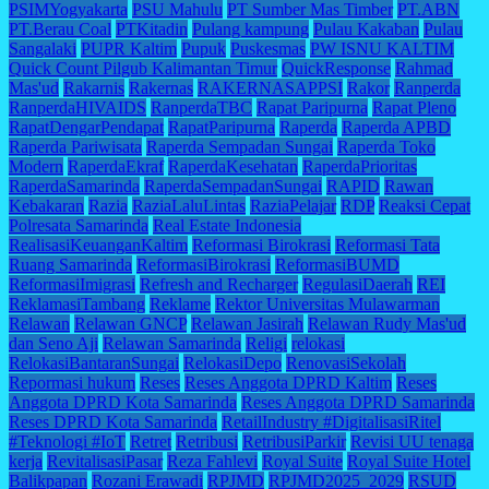
PSIMYogyakarta
PSU Mahulu
PT Sumber Mas Timber
PT.ABN
PT.Berau Coal
PTKitadin
Pulang kampung
Pulau Kakaban
Pulau
Sangalaki
PUPR Kaltim
Pupuk
Puskesmas
PW ISNU KALTIM
Quick Count Pilgub Kalimantan Timur
QuickResponse
Rahmad
Mas'ud
Rakarnis
Rakernas
RAKERNASAPPSI
Rakor
Ranperda
RanperdaHIVAIDS
RanperdaTBC
Rapat Paripurna
Rapat Pleno
RapatDengarPendapat
RapatParipurna
Raperda
Raperda APBD
Raperda Pariwisata
Raperda Sempadan Sungai
Raperda Toko
Modern
RaperdaEkraf
RaperdaKesehatan
RaperdaPrioritas
RaperdaSamarinda
RaperdaSempadanSungai
RAPID
Rawan
Kebakaran
Razia
RaziaLaluLintas
RaziaPelajar
RDP
Reaksi Cepat
Polresata Samarinda
Real Estate Indonesia
RealisasiKeuanganKaltim
Reformasi Birokrasi
Reformasi Tata
Ruang Samarinda
ReformasiBirokrasi
ReformasiBUMD
ReformasiImigrasi
Refresh and Recharger
RegulasiDaerah
REI
ReklamasiTambang
Reklame
Rektor Universitas Mulawarman
Relawan
Relawan GNCP
Relawan Jasirah
Relawan Rudy Mas'ud
dan Seno Aji
Relawan Samarinda
Religi
relokasi
RelokasiBantaranSungai
RelokasiDepo
RenovasiSekolah
Repormasi hukum
Reses
Reses Anggota DPRD Kaltim
Reses
Anggota DPRD Kota Samarinda
Reses Anggota DPRD Samarinda
Reses DPRD Kota Samarinda
RetailIndustry #DigitalisasiRitel
#Teknologi #IoT
Retret
Retribusi
RetribusiParkir
Revisi UU tenaga
kerja
RevitalisasiPasar
Reza Fahlevi
Royal Suite
Royal Suite Hotel
Balikpapan
Rozani Erawadi
RPJMD
RPJMD2025_2029
RSUD