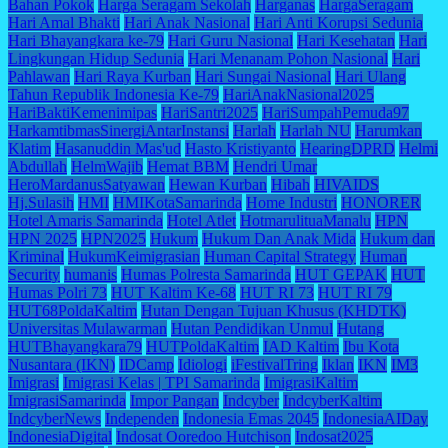
Bahan Pokok
Harga Seragam Sekolah
Harganas
HargaSeragam
Hari Amal Bhakti
Hari Anak Nasional
Hari Anti Korupsi Sedunia
Hari Bhayangkara ke-79
Hari Guru Nasional
Hari Kesehatan
Hari
Lingkungan Hidup Sedunia
Hari Menanam Pohon Nasional
Hari
Pahlawan
Hari Raya Kurban
Hari Sungai Nasional
Hari Ulang
Tahun Republik Indonesia Ke-79
HariAnakNasional2025
HariBaktiKemenimipas
HariSantri2025
HariSumpahPemuda97
HarkamtibmasSinergiAntarInstansi
Harlah
Harlah NU
Harumkan
Klatim
Hasanuddin Mas'ud
Hasto Kristiyanto
HearingDPRD
Helmi
Abdullah
HelmWajib
Hemat BBM
Hendri Umar
HeroMardanusSatyawan
Hewan Kurban
Hibah
HIVAIDS
Hj.Sulasih
HMI
HMIKotaSamarinda
Home Industri
HONORER
Hotel Amaris Samarinda
Hotel Atlet
HotmarulituaManalu
HPN
HPN 2025
HPN2025
Hukum
Hukum Dan Anak Mida
Hukum dan
Kriminal
HukumKeimigrasian
Human Capital Strategy
Human
Security
humanis
Humas Polresta Samarinda
HUT GEPAK
HUT
Humas Polri 73
HUT Kaltim Ke-68
HUT RI 73
HUT RI 79
HUT68PoldaKaltim
Hutan Dengan Tujuan Khusus (KHDTK)
Universitas Mulawarman
Hutan Pendidikan Unmul
Hutang
HUTBhayangkara79
HUTPoldaKaltim
IAD Kaltim
Ibu Kota
Nusantara (IKN)
IDCamp
Idiologi
iFestivalTring
Iklan
IKN
IM3
Imigrasi
Imigrasi Kelas | TPI Samarinda
ImigrasiKaltim
ImigrasiSamarinda
Impor Pangan
Indcyber
IndcyberKaltim
IndcyberNews
Independen
Indonesia Emas 2045
IndonesiaAIDay
IndonesiaDigital
Indosat Ooredoo Hutchison
Indosat2025