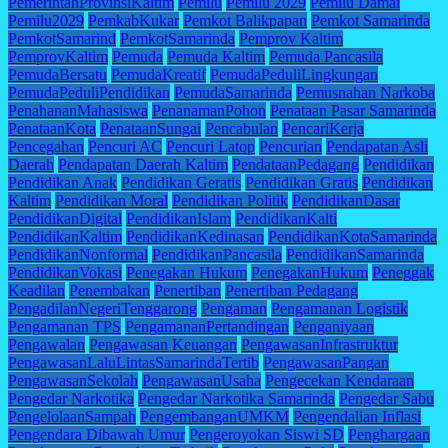
PemerintahProvinsiKaltim
Pemilu
Pemilu 2029
Pemilu Damai
Pemilu2029
PemkabKukar
Pemkot Balikpapan
Pemkot Samarinda
PemkotSamarind
PemkotSamarinda
Pemprov Kaltim
PemprovKaltim
Pemuda
Pemuda Kaltim
Pemuda Pancasila
PemudaBersatu
PemudaKreatif
PemudaPeduliLingkungan
PemudaPeduliPendidikan
PemudaSamarinda
Pemusnahan Narkoba
PenahananMahasiswa
PenanamanPohon
Penataan Pasar Samarinda
PenataanKota
PenataanSungai
Pencabulan
PencariKerja
Pencegahan
Pencuri AC
Pencuri Latop
Pencurian
Pendapatan Asli
Daerah
Pendapatan Daerah Kaltim
PendataanPedagang
Pendidikan
Pendidikan Anak
Pendidikan Geratis
Pendidikan Gratis
Pendidikan
Kaltim
Pendidikan Moral
Pendidikan Politik
PendidikanDasar
PendidikanDigital
PendidikanIslam
PendidikanKalti
PendidikanKaltim
PendidikanKedinasan
PendidikanKotaSamarinda
PendidikanNonformal
PendidikanPancasila
PendidikanSamarinda
PendidikanVokasi
Penegakan Hukum
PenegakanHukum
Peneggak
Keadilan
Penembakan
Penertiban
Penertiban Pedagang
PengadilanNegeriTenggarong
Pengaman
Pengamanan Logistik
Pengamanan TPS
PengamananPertandingan
Penganiyaan
Pengawalan
Pengawasan Keuangan
PengawasanInfrastruktur
PengawasanLaluLintasSamarindaTertib
PengawasanPangan
PengawasanSekolah
PengawasanUsaha
Pengecekan Kendaraan
Pengedar Narkotika
Pengedar Narkotika Samarinda
Pengedar Sabu
PengelolaanSampah
PengembanganUMKM
Pengendalian Inflasi
Pengendara Dibawah Umur
Pengeroyokan Siswi SD
Penghargaan