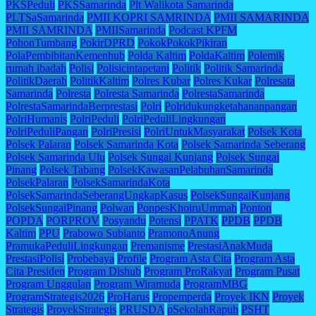
PKSPeduli
PKSSamarinda
Plt Walikota Samarinda
PLTSaSamarinda
PMII KOPRI SAMRINDA
PMII SAMARINDA
PMII SAMRINDA
PMIISamarinda
Podcast KPFM
PohonTumbang
PokirDPRD
PokokPokokPikiran
PolaPembibitanKemenhub
Polda Kaltim
PoldaKaltim
Polemik
rumah ibadah
Polisi
Polisicintapetani
Politik
Politik Samarinda
PolitikDaerah
PolitikKaltim
Polres Kubar
Polres Kukar
Polresata
Samarinda
Polresta
Polresta Samarinda
PolrestaSamarinda
PolrestaSamarindaBerprestasi
Polri
Polridukungketahananpangan
PolriHumanis
PolriPeduli
PolriPeduliLingkungan
PolriPeduliPangan
PolriPresisi
PolriUntukMasyarakat
Polsek Kota
Polsek Palaran
Polsek Samarinda Kota
Polsek Samarinda Seberang
Polsek Samarinda Ulu
Polsek Sungai Kunjang
Polsek Sungai
Pinang
Polsek Tabang
PolsekKawasanPelabuhanSamarinda
PolsekPalaran
PolsekSamarindaKota
PolsekSamarindaSeberangUngkapKasus
PolsekSungaiKunjang
PolsekSungaiPinang
Polwan
PonpesKhoiruUmmah
Ponton
POPDA
PORPROV
Posyandu
Potensi
PPATK
PPDB
PPDB
Kaltim
PPU
Prabowo Subianto
PramonoAnung
PramukaPeduliLingkungan
Premanisme
PrestasiAnakMuda
PrestasiPolisi
Probebaya
Profile
Program Asta Cita
Program Asta
Cita Presiden
Program Dishub
Program ProRakyat
Program Pusat
Program Unggulan
Program Wiramuda
ProgramMBG
ProgramStrategis2026
ProHarus
Propemperda
Proyek IKN
Proyek
Strategis
ProyekStrategis
PRUSDA
pSekolahRapuh
PSHT