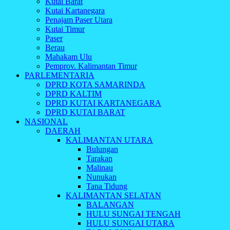
Kutai Barat
Kutai Kartanegara
Penajam Paser Utara
Kutai Timur
Paser
Berau
Mahakam Ulu
Pemprov. Kalimantan Timur
PARLEMENTARIA
DPRD KOTA SAMARINDA
DPRD KALTIM
DPRD KUTAI KARTANEGARA
DPRD KUTAI BARAT
NASIONAL
DAERAH
KALIMANTAN UTARA
Bulungan
Tarakan
Malinau
Nunukan
Tana Tidung
KALIMANTAN SELATAN
BALANGAN
HULU SUNGAI TENGAH
HULU SUNGAI UTARA