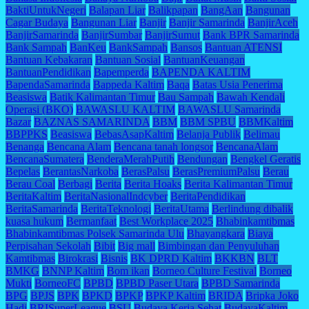
BaktiUntukNegeri
Balapan Liar
Balikpapan
BangAan
Bangunan
Cagar Budaya
Bangunan Liar
Banjir
Banjir Samarinda
BanjirAceh
BanjirSamarinda
BanjirSumbar
BanjirSumut
Bank BPR Samarinda
Bank Sampah
BanKeu
BankSampah
Bansos
Bantuan ATENSI
Bantuan Kebakaran
Bantuan Sosial
BantuanKeuangan
BantuanPendidikan
Bapemperda
BAPENDA KALTIM
BapendaSamarinda
Bappeda Kaltim
Baqa
Batas Usia Penerima
Beasiswa
Batik Kalimantan Timur
Bau Sampah
Bawah Kendali
Operasi (BKO)
BAWASLU KALTIM
BAWASLU Samarinda
Bazar
BAZNAS SAMARINDA
BBM
BBM SPBU
BBMKaltim
BBPPKS
Beasiswa
BebasAsapKaltim
Belanja Publik
Belimau
Benanga
Bencana Alam
Bencana tanah longsor
BencanaAlam
BencanaSumatera
BenderaMerahPutih
Bendungan
Bengkel Geratis
Bepelas
BerantasNarkoba
BerasPalsu
BerasPremiumPalsu
Berau
Berau Coal
Berbagi
Berita
Berita Hoaks
Berita Kalimantan Timur
BeritaKaltim
BeritaNasionalIndcyber
BeritaPendidikan
BeritaSamarinda
BeritaTeknologi
BeritaUtama
Berlindung dibalik
kuasa hukum
Bermanfaat
Best Workplace 2025
Bhabinkamtibmas
Bhabinkamtibmas Polsek Samarinda Ulu
Bhayangkara
Biaya
Perpisahan Sekolah
Bibit
Big mall
Bimbingan dan Penyuluhan
Kamtibmas
Birokrasi
Bisnis
BK DPRD Kaltim
BKKBN
BLT
BMKG
BNNP Kaltim
Bom ikan
Borneo Culture Festival
Borneo
Mukti
BorneoFC
BPBD
BPBD Paser Utara
BPBD Samarinda
BPG
BPJS
BPK
BPKD
BPKP
BPKP Kaltim
BRIDA
Bripka Joko
Hadi
BRISuperLeague
BSU
Budaya Kerja Sehat
BudayaKaltim