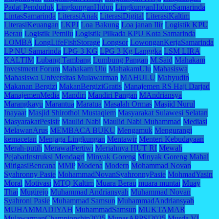
Padat Penduduk
LingkunganHidup
LingkunganHidupSamarinda
LintasSamarinda
LiterasiAnak
LiterasiDigital
LiterasiKaltim
LiterasiKeuangan
LKPJ
Loa Bakung
Loa janan Ilir
Logistik KPU
Berau
Logistik Pemilu
Logistik Pilkada KPU Kota Samarinda
LOMBA
LongLifeFishStorage
Longsor
LowonganKerjaSamarinda
LP NU Samarinda
LPG 3 KG
LPG 3 Kg Langgka
LSM LIRA
KALTIM
Lubang Tambang
Lumbung Pangan
M.Said
Mahakam
Investment Forum
Mahakam Ulu
MahakamUlu
Mahasiswa
Mahasiswa Universitas Mulawarman
MAHULU
Mahyudin
Makanan Bergizi
MakanBergiziGratis
Manajemen RS Haji Darjad
ManajemenMedia
Mandiri
Mandiri Pangan
MAndriansya
Marangkayu
Marantua
Maratua
Masalah Ormas
Masjid Nurul
Inayaat
Masjid Shirothol Mustaqiem
Masyarakat Sulawesi Selatan
MasyarakatPesisir
Maulid Nabi
Maulid Nabi Muhammad
Mediasi
MelawanArus
MEMBACA BUKU
Mengamuk
Mengurangi
kemacetan
Menjaga Lingkungan
Mentawir
Menteri Kebudayaan
Merah-putih
MerawatPertiwi
Meriahnya HUT RI
Mewah
PejabatInstruksi Mendagri
Minyak Goreng
Minyak Goreng Mahal
MitigasiBencana
MMP
Modena
Modern
Mohammad Novan
Syahronny Pasie
MohammadNovanSyahronnyPasie
MohmadYasin
Moral
Motivasi
MTQ Kaltim
Muara Berau
muara muntai
Muay
Thai
Mugirejo
Muhammad Andriansyah
Muhammad Novan
Syahroni Pasie
Muhammad Samsun
MuhammadAndriansyah
MUHAMMADIYAH
MuhammadSamsun
MUKTAMAR
MulawarmanChampionship2025
MunasAPPSI2025
Musda VI