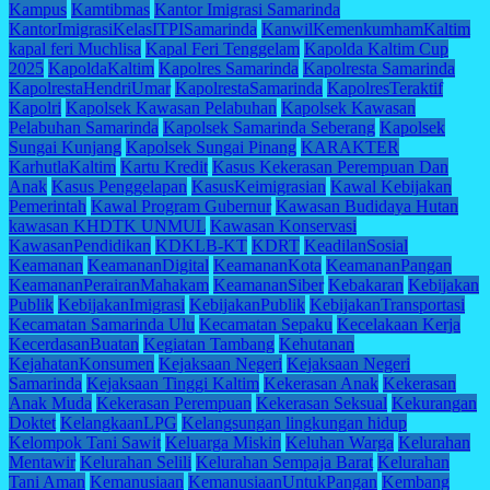
Kampus
Kamtibmas
Kantor Imigrasi Samarinda
KantorImigrasiKelasITPISamarinda
KanwilKemenkumhamKaltim
kapal feri Muchlisa
Kapal Feri Tenggelam
Kapolda Kaltim Cup
2025
KapoldaKaltim
Kapolres Samarinda
Kapolresta Samarinda
KapolrestaHendriUmar
KapolrestaSamarinda
KapolresTeraktif
Kapolri
Kapolsek Kawasan Pelabuhan
Kapolsek Kawasan
Pelabuhan Samarinda
Kapolsek Samarinda Seberang
Kapolsek
Sungai Kunjang
Kapolsek Sungai Pinang
KARAKTER
KarhutlaKaltim
Kartu Kredit
Kasus Kekerasan Perempuan Dan
Anak
Kasus Penggelapan
KasusKeimigrasian
Kawal Kebijakan
Pemerintah
Kawal Program Gubernur
Kawasan Budidaya Hutan
kawasan KHDTK UNMUL
Kawasan Konservasi
KawasanPendidikan
KDKLB-KT
KDRT
KeadilanSosial
Keamanan
KeamananDigital
KeamananKota
KeamananPangan
KeamananPerairanMahakam
KeamananSiber
Kebakaran
Kebijakan
Publik
KebijakanImigrasi
KebijakanPublik
KebijakanTransportasi
Kecamatan Samarinda Ulu
Kecamatan Sepaku
Kecelakaan Kerja
KecerdasanBuatan
Kegiatan Tambang
Kehutanan
KejahatanKonsumen
Kejaksaan Negeri
Kejaksaan Negeri
Samarinda
Kejaksaan Tinggi Kaltim
Kekerasan Anak
Kekerasan
Anak Muda
Kekerasan Perempuan
Kekerasan Seksual
Kekurangan
Doktet
KelangkaanLPG
Kelangsungan lingkungan hidup
Kelompok Tani Sawit
Keluarga Miskin
Keluhan Warga
Kelurahan
Mentawir
Kelurahan Selili
Kelurahan Sempaja Barat
Kelurahan
Tani Aman
Kemanusiaan
KemanusiaanUntukPangan
Kembang