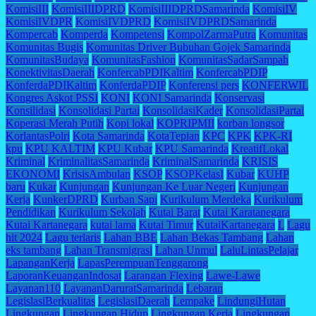
KomisiIII
KomisiIIIDPRD
KomisiIIIDPRDSamarinda
KomisiIV
KomisiIVDPR
KomisiIVDPRD
KomisiIVDPRDSamarinda
Kompercab
Komperda
Kompetensi
KompolZarmaPutra
Komunitas
Komunitas Bugis
Komunitas Driver Bubuhan Gojek Samarinda
KomunitasBudaya
KomunitasFashion
KomunitasSadarSampah
KonektivitasDaerah
KonfercabPDIKaltim
KonfercabPDIP
KonferdaPDIKaltim
KonferdaPDIP
Konferensi pers
KONFERWIL
Kongres Askot PSSI
KONI
KONI Samarinda
Konservasi
Konsilidasi
Konsolidasi Partai
KonsolidasiKader
KonsolidasiPartai
Koperasi Merah Putih
Kopi lokal
KOPRIPMII
korban longsor
KorlantasPolri
Kota Samarinda
KotaTepian
KPC
KPK
KPK-RI
kpu
KPU KALTIM
KPU Kubar
KPU Samarinda
KreatifLokal
Kriminal
KriminalitasSamarinda
KriminalSamarinda
KRISIS
EKONOMI
KrisisAmbulan
KSOP
KSOPKelasI
Kubar
KUHP
baru
Kukar
Kunjungan
Kunjungan Ke Luar Negeri
Kunjungan
Kerja
KunkerDPRD
Kurban Sapi
Kurikulum Merdeka
Kurikulum
Pendidikan
Kurikulum Sekolah
Kutai Barat
Kutai Karatanegara
Kutai Kartanegara
kutai lama
Kutai Timur
KutaiKartanegara
L
Lagu
hit 2024
Lagu terlaris
Lahan BBE
Lahan Bekas Tambang
Lahan
eks tambang
Lahan Transmigrasi
Lahan Unmul
LaluLintasPelajar
LapanganKerja
LapasPerempuanTenggarong
LaporanKeuanganIndosat
Larangan Flexing
Lawe-Lawe
Layanan110
LayananDaruratSamarinda
Lebaran
LegislasiBerkualitas
LegislasiDaerah
Lempake
LindungiHutan
Lingkungan
Lingkungan Hidup
Lingkungan Kerja
Lingkungan