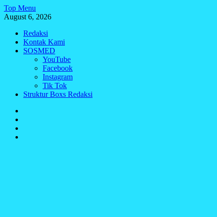
Skip
Top Menu
to
August 6, 2026
content
Redaksi
Kontak Kami
SOSMED
YouTube
Facebook
Instagram
Tik Tok
Struktur Boxs Redaksi
Redaksi
Kontak
Kami
SOSMED
Struktur
Boxs
Redaksi