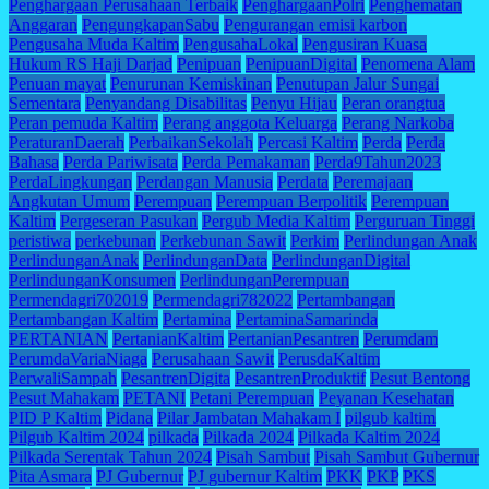
Penghargaan Perusahaan Terbaik
PenghargaanPolri
Penghematan
Anggaran
PengungkapanSabu
Pengurangan emisi karbon
Pengusaha Muda Kaltim
PengusahaLokal
Pengusiran Kuasa
Hukum RS Haji Darjad
Penipuan
PenipuanDigital
Penomena Alam
Penuan mayat
Penurunan Kemiskinan
Penutupan Jalur Sungai
Sementara
Penyandang Disabilitas
Penyu Hijau
Peran orangtua
Peran pemuda Kaltim
Perang anggota Keluarga
Perang Narkoba
PeraturanDaerah
PerbaikanSekolah
Percasi Kaltim
Perda
Perda
Bahasa
Perda Pariwisata
Perda Pemakaman
Perda9Tahun2023
PerdaLingkungan
Perdangan Manusia
Perdata
Peremajaan
Angkutan Umum
Perempuan
Perempuan Berpolitik
Perempuan
Kaltim
Pergeseran Pasukan
Pergub Media Kaltim
Perguruan Tinggi
peristiwa
perkebunan
Perkebunan Sawit
Perkim
Perlindungan Anak
PerlindunganAnak
PerlindunganData
PerlindunganDigital
PerlindunganKonsumen
PerlindunganPerempuan
Permendagri702019
Permendagri782022
Pertambangan
Pertambangan Kaltim
Pertamina
PertaminaSamarinda
PERTANIAN
PertanianKaltim
PertanianPesantren
Perumdam
PerumdaVariaNiaga
Perusahaan Sawit
PerusdaKaltim
PerwaliSampah
PesantrenDigita
PesantrenProduktif
Pesut Bentong
Pesut Mahakam
PETANI
Petani Perempuan
Peyanan Kesehatan
PID P Kaltim
Pidana
Pilar Jambatan Mahakam I
pilgub kaltim
Pilgub Kaltim 2024
pilkada
Pilkada 2024
Pilkada Kaltim 2024
Pilkada Serentak Tahun 2024
Pisah Sambut
Pisah Sambut Gubernur
Pita Asmara
PJ Gubernur
PJ gubernur Kaltim
PKK
PKP
PKS