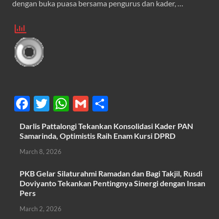
dengan buka puasa bersama pengurus dan kader, …
F
T
W
G
S
ac
w
h
m
h
Darlis Pattalongi Tekankan Konsolidasi Kader PAN
e
itt
at
ail
ar
Samarinda, Optimistis Raih Enam Kursi DPRD
b
er
s
e
March 8, 2026
o
A
PKB Gelar Silaturahmi Ramadan dan Bagi Takjil, Rusdi
o
p
Doviyanto Tekankan Pentingnya Sinergi dengan Insan
k
p
Pers
March 2, 2026