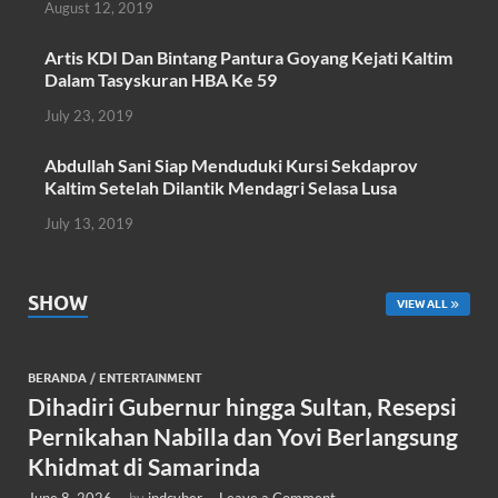
August 12, 2019
k
p
Artis KDI Dan Bintang Pantura Goyang Kejati Kaltim
Dalam Tasyskuran HBA Ke 59
July 23, 2019
Abdullah Sani Siap Menduduki Kursi Sekdaprov
Kaltim Setelah Dilantik Mendagri Selasa Lusa
July 13, 2019
SHOW
VIEW ALL
BERANDA
/
ENTERTAINMENT
Dihadiri Gubernur hingga Sultan, Resepsi
Pernikahan Nabilla dan Yovi Berlangsung
Khidmat di Samarinda
June 8, 2026
-
by
indcyber
-
Leave a Comment