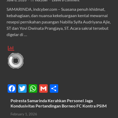
SAMARINDA, indcyber.com – Suasana penuh khidmat,
kebahagiaan, dan nuansa kekeluargaan kental mewarnai
resepsi pernikahan pasangan Nabilla Syifa Audriyana Ajie,
ST dan Yovi Dwinata Prangjaya, ST. Acara sakral tersebut
digelar di …
F
T
W
G
S
ac
w
h
m
h
Polresta Samarinda Kerahkan Personel Jaga
e
itt
at
ail
ar
Kondusivitas Pertandingan Borneo FC Kontra PSIM
b
er
s
e
February 1, 2026