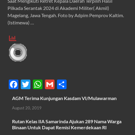
Saat Mengikuti Retret Kepala Daerah Terpilih Hasil
Pilkada Serantak 2024 di Akademi Militer( Akmil)
Magelang, Jawa Tengah. Foto by Adpim Pemprov Kaltim.
(Istimewa) …
F
T
W
G
S
ac
w
h
m
h
AGM Terima Kunjungan Kasdam VI/Mulawarman
e
itt
at
ail
ar
August 20, 2019
b
er
s
e
o
A
Rutan Kelas IIA Samarinda Ajukan 289 Nama Warga
Binaan Untuk Dapat Remisi Kemerdekaan RI
o
p