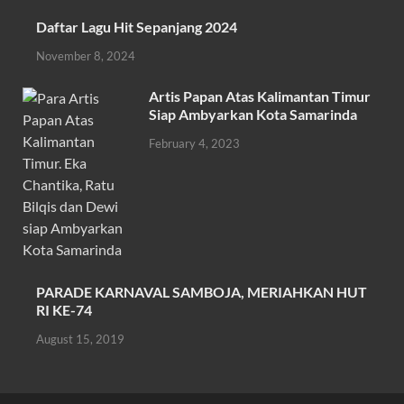
o
A
Daftar Lagu Hit Sepanjang 2024
o
p
November 8, 2024
k
p
Artis Papan Atas Kalimantan Timur
Siap Ambyarkan Kota Samarinda
February 4, 2023
PARADE KARNAVAL SAMBOJA, MERIAHKAN HUT
RI KE-74
August 15, 2019