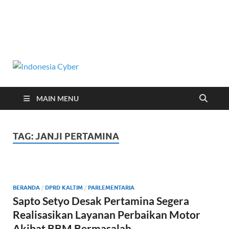
Indonesia
Media Cetak, Online & Streaming
Cyber
MAIN MENU
TAG:
JANJI PERTAMINA
BERANDA
/
DPRD KALTIM
/
PARLEMENTARIA
Sapto Setyo Desak Pertamina Segera
Realisasikan Layanan Perbaikan Motor
Akibat BBM Bermasalah