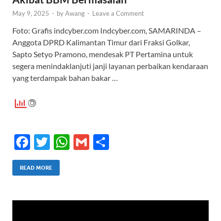
May 9, 2025
-
by
Awang
-
Leave a Comment
Foto: Grafis indcyber.com Indcyber.com, SAMARINDA –
Anggota DPRD Kalimantan Timur dari Fraksi Golkar,
Sapto Setyo Pramono, mendesak PT Pertamina untuk
segera menindaklanjuti janji layanan perbaikan kendaraan
yang terdampak bahan bakar …
F
T
W
G
S
ac
w
h
m
h
e
itt
at
ail
ar
READ MORE
b
er
s
e
o
A
o
p