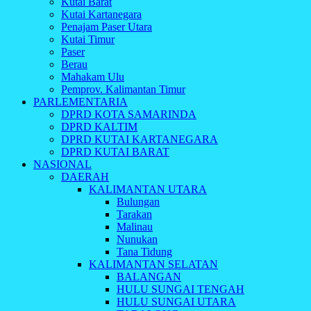
Kutai Barat
Kutai Kartanegara
Penajam Paser Utara
Kutai Timur
Paser
Berau
Mahakam Ulu
Pemprov. Kalimantan Timur
PARLEMENTARIA
DPRD KOTA SAMARINDA
DPRD KALTIM
DPRD KUTAI KARTANEGARA
DPRD KUTAI BARAT
NASIONAL
DAERAH
KALIMANTAN UTARA
Bulungan
Tarakan
Malinau
Nunukan
Tana Tidung
KALIMANTAN SELATAN
BALANGAN
HULU SUNGAI TENGAH
HULU SUNGAI UTARA