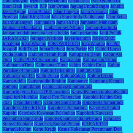
Hadi Mulyadi
IrjenEndarPriantoro
IsmailLatisi
ISRAN NOOR
Isran-Hadi
Iswandi
IUP
Izin Ormas
JagungUntukBangsa
Jahidin
Jaksa Agung
Jalan Batuah
Jalan Longsor
Jalan Nasional
Jalan
Provinsi
Jalan Ring Road
Jalan Samarinda Balikpapan
Jalan Sehat
JalanSuriansyah
Jam malam
Jama'ah haji
Jambatan Mahakam
Jambatan Mahakam I
Jambatan Sei Nibung
JamboreKarhutla
Jangan mudah percaya berita hoaks
Janji pertamina
Janji Politik
JARAN 2024
Jaringan Narkoba
JayaMualimin
JobFair2025
JohaFajal
Joko Wiratno
JOKOWIDODO
JokoWiratno
Jos Pol
Josspoll
Judi Togel
JumatBerbagi
Juru Parkir
K3
Kabid Humas
Polda Kaltim
Kabinet Merah Putih
Kabupaten Berau
Kabur Aja
Dulu
Kadis PUPR Samarinda
Kalimantan
Kalimantan Timur
KalimantanTimu
KalimantanTimur
kaltim
Kaltim Emas
Kaltim
Paradise of the East
KaltimBerkarakter
KaltimCerdas
KaltimExpo2025
KaltimSehat
KaltimSukses
KaltimTerkini
Kamaruddin
Kamaruddin Ibrahim
Kampanye
Kampung Ketupat
Kampus
Kamtibmas
Kantor Imigrasi Samarinda
KantorImigrasiKelasITPISamarinda
KanwilKemenkumhamKaltim
kapal feri Muchlisa
Kapal Feri Tenggelam
Kapolda Kaltim Cup
2025
KapoldaKaltim
Kapolres Samarinda
Kapolresta Samarinda
KapolrestaHendriUmar
KapolrestaSamarinda
KapolresTeraktif
Kapolri
Kapolsek Kawasan Pelabuhan
Kapolsek Kawasan
Pelabuhan Samarinda
Kapolsek Samarinda Seberang
Kapolsek
Sungai Kunjang
Kapolsek Sungai Pinang
KARAKTER
KarhutlaKaltim
Kartu Kredit
Kasus Kekerasan Perempuan Dan