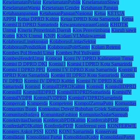
KeselamatanPelajar
KeselamatanPublik
KeselamatanSiswa
KeselamatanWarga
Kesetaraan Gender
Ketahanan Pangan
Ketahananpangan
KetahananPanganNasional
Ketua
KETUA
APPSI
Ketua DPRD Kaltim
Ketua DPRD Kota Samarinda
Ketua
Komisi II DPRD Samarinda
KewarganegaraanGanda
KHDTK
Unmul
Kinerja Pemerintah Daerah
Kios Penyeimbang
Kisruh sawit
Kutim
KKN Unmul
KNPI
Kodam VI.Mulawarman
KolaborasiLingkungan
KolaborasiLintasSektor
KolaborasiPendidikan
KolaborasiPolriSantri
Kolam Retensi
Kombes Pol Hendri Umar
Kombes Pol Yuliyanto
KombesHendriUmar
Komcad
Komi IV DPRD Kalimantan Timur
Komisi D DPRD DKI
Komisi I
Komisi I DPRD Kota Samarinda
Komisi I DPRD PPU
Komisi I V DPRD Kota Samarinda
Komisi II
DPRD Kota Samarinda
Komisi III DPRD Kota Samarinda
Komisi
IV DPRD
Komisi IV DPRD Kaltim
Komisi IV DPRD Kota
Samarinda
KomisiI
KomisiIDPRDKaltim
KomisiII
KomisiIIDPRD
KomisiIII
KomisiIIIDPRD
KomisiIIIDPRDSamarinda
KomisiIV
KomisiIVDPR
KomisiIVDPRD
KomisiIVDPRDSamarinda
Kompercab
Komperda
Kompetensi
KompolZarmaPutra
Komunitas
Komunitas Bugis
Komunitas Driver Bubuhan Gojek Samarinda
KomunitasBudaya
KomunitasFashion
KomunitasSadarSampah
KonektivitasDaerah
KonfercabPDIKaltim
KonfercabPDIP
KonferdaPDIKaltim
KonferdaPDIP
Konferensi pers
KONFERWIL
Kongres Askot PSSI
KONI
KONI Samarinda
Konservasi
Konsilidasi
Konsolidasi Partai
KonsolidasiKader
KonsolidasiPartai