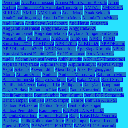
Pencurian
AksiKemanusiaan
Aliansi Mitra Kaltim Bersatu
Aman
Ambon
Ambulance Air
AmbulanTanpaSopir
AMDAL
AMERIKA
SERIKAT
AMKB
AMSIKaltim
Anak Muda
Anak Sekolah
AnakCintaLingkunga
Ananda Emira Moeis
AnandaEmiraMoeis
Andi Harun
Andi Satya Adi Saputra
AndiHarun
Anggaran
Anggaran Kesehatan
Anggaran2025
Anggaran2026
AnggaranDaerah
AngkutanSekolah
AngkutanSungaiDanDanau
AnsorKaltim
Anti Korupsi
AntiScam
AntiSpam
APBD
APBD
Samarinda 2026
APBD2024
APBD2025
APBD2026
APBDKaltim
APBDPerubahan2025
APBDSamarinda
ApelSiagaKarhutla
APPSI
Apresiasi Kreasi Kaltim 2024
Arif Kurniawan
Arus Aras
Arus
mudik
ASerap Aspirasi Warga
AsliNuryadin
ASN
ASNTransportasi
Aspirasi Masyarakat
Aspirasi warga
AspirasiRakyat
AspirasiWarga
Aspol
AstaCita
Aswanuddin
Atasi Banjir
Atasi Pengangguran
Aturan
Aturan Ormas
Audensi
AudiensiMahasiswa
Baharudin Muin
Bahasa Indonesia
Bahaya Narkoba
Bajir
Bakat Musik
Bakti Sosial
BaktiUntukNegeri
Balapan Liar
Balikpapan
BangAan
Bangunan
Cagar Budaya
Bangunan Liar
Banjir
Banjir Samarinda
BanjirAceh
BanjirSamarinda
BanjirSumbar
BanjirSumut
Bank BPR Samarinda
Bank Sampah
BanKeu
BankSampah
Bansos
Bantuan ATENSI
Bantuan Kebakaran
Bantuan Sosial
BantuanKeuangan
BantuanPendidikan
Bapemperda
BAPENDA KALTIM
BapendaSamarinda
Bappeda Kaltim
Baqa
Batas Usia Penerima
Beasiswa
Batik Kalimantan Timur
Bau Sampah
Bawah Kendali
Operasi (BKO)
BAWASLU KALTIM
BAWASLU Samarinda