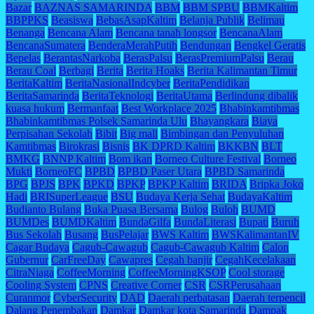
Bazar
BAZNAS SAMARINDA
BBM
BBM SPBU
BBMKaltim
BBPPKS
Beasiswa
BebasAsapKaltim
Belanja Publik
Belimau
Benanga
Bencana Alam
Bencana tanah longsor
BencanaAlam
BencanaSumatera
BenderaMerahPutih
Bendungan
Bengkel Geratis
Bepelas
BerantasNarkoba
BerasPalsu
BerasPremiumPalsu
Berau
Berau Coal
Berbagi
Berita
Berita Hoaks
Berita Kalimantan Timur
BeritaKaltim
BeritaNasionalIndcyber
BeritaPendidikan
BeritaSamarinda
BeritaTeknologi
BeritaUtama
Berlindung dibalik
kuasa hukum
Bermanfaat
Best Workplace 2025
Bhabinkamtibmas
Bhabinkamtibmas Polsek Samarinda Ulu
Bhayangkara
Biaya
Perpisahan Sekolah
Bibit
Big mall
Bimbingan dan Penyuluhan
Kamtibmas
Birokrasi
Bisnis
BK DPRD Kaltim
BKKBN
BLT
BMKG
BNNP Kaltim
Bom ikan
Borneo Culture Festival
Borneo
Mukti
BorneoFC
BPBD
BPBD Paser Utara
BPBD Samarinda
BPG
BPJS
BPK
BPKD
BPKP
BPKP Kaltim
BRIDA
Bripka Joko
Hadi
BRISuperLeague
BSU
Budaya Kerja Sehat
BudayaKaltim
Budianto Bulang
Buka Puasa Bersama
Bulog
Buloh
BUMD
BUMDes
BUMDKaltim
BundaGilfa
BundaLiterasi
Bupati
Buruh
Bus Sekolah
Busang
BusPelajar
BWS Kaltim
BWSKalimantanIV
Cagar Budaya
Cagub-Cawagub
Cagub-Cawagub Kaltim
Calon
Gubernur
CarFreeDay
Cawapres
Cegah banjir
CegahKecelakaan
CitraNiaga
CoffeeMorning
CoffeeMorningKSOP
Cool storage
Cooling System
CPNS
Creative Corner
CSR
CSRPerusahaan
Curanmor
CyberSecurity
DAD
Daerah perbatasan
Daerah terpencil
Dalang Penembakan
Damkar
Damkar kota Samarinda
Dampak