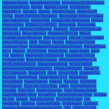
Makanan Bergizi
MakanBergiziGratis
Manajemen RS Haji Darjad
ManajemenMedia
Mandiri
Mandiri Pangan
MAndriansya
Marangkayu
Marantua
Maratua
Masalah Ormas
Masjid Nurul
Inayaat
Masjid Shirothol Mustaqiem
Masyarakat Sulawesi Selatan
MasyarakatPesisir
Maulid Nabi
Maulid Nabi Muhammad
Mediasi
MelawanArus
MEMBACA BUKU
Mengamuk
Mengurangi
kemacetan
Menjaga Lingkungan
Mentawir
Menteri Kebudayaan
Merah-putih
MerawatPertiwi
Meriahnya HUT RI
Mewah
PejabatInstruksi Mendagri
Minyak Goreng
Minyak Goreng Mahal
MitigasiBencana
MMP
Modena
Modern
Mohammad Novan
Syahronny Pasie
MohammadNovanSyahronnyPasie
MohmadYasin
Moral
Motivasi
MTQ Kaltim
Muara Berau
muara muntai
Muay
Thai
Mugirejo
Muhammad Andriansyah
Muhammad Novan
Syahroni Pasie
Muhammad Samsun
MuhammadAndriansyah
MUHAMMADIYAH
MuhammadSamsun
MUKTAMAR
MulawarmanChampionship2025
MunasAPPSI2025
Musda VI
PAN Samarinda
MusdaPAN
Musik
Musisi Muda
Muslimat NU
Muslimin
Musrembang
Musrembang 2025
Musrenbang
NajwaShihab
Nansen Yahuda
Narkoba
Narkotika
NASDEM
Nasionalisme
Natal dan Tahun Baru
Nataru
NelayanSamboja
Netralitas
Night Race
NilaiKebangsaan
Noah Maratua Resort
NomorModusNoMore
NovanPasie
NovanSyahronnyPasie
Novarita
Nu mart
Nurhadi
Nurhadi Saputra
Nurhayati Usman
Ojol
OjolBerlian
Olahraga
OlahragaKaltim
Omnichannel
OnePiece
Ooredoo Hutchison (Indosat atau IOH)
OPD
OPD KALTIM