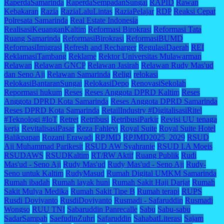
RaperdaSamarinda
RaperdaSempadanSungai
RAPID
Rawan
Kebakaran
Razia
RaziaLaluLintas
RaziaPelajar
RDP
Reaksi Cepat
Polresata Samarinda
Real Estate Indonesia
RealisasiKeuanganKaltim
Reformasi Birokrasi
Reformasi Tata
Ruang Samarinda
ReformasiBirokrasi
ReformasiBUMD
ReformasiImigrasi
Refresh and Recharger
RegulasiDaerah
REI
ReklamasiTambang
Reklame
Rektor Universitas Mulawarman
Relawan
Relawan GNCP
Relawan Jasirah
Relawan Rudy Mas'ud
dan Seno Aji
Relawan Samarinda
Religi
relokasi
RelokasiBantaranSungai
RelokasiDepo
RenovasiSekolah
Repormasi hukum
Reses
Reses Anggota DPRD Kaltim
Reses
Anggota DPRD Kota Samarinda
Reses Anggota DPRD Samarinda
Reses DPRD Kota Samarinda
RetailIndustry #DigitalisasiRitel
#Teknologi #IoT
Retret
Retribusi
RetribusiParkir
Revisi UU tenaga
kerja
RevitalisasiPasar
Reza Fahlevi
Royal Suite
Royal Suite Hotel
Balikpapan
Rozani Erawadi
RPJMD
RPJMD2025_2029
RSUD
Aji Muhammad Parikesit
RSUD AW Syahranie
RSUD I.A Moeis
RSUDAWS
RSUDKaltim
RT/RW Aktif
Ruang Publik
Rudi
Mas'ud - Seno Aji
Rudy Mas'ud
Rudy Mas'ud - Seno Aji
Rudy-
Seno untuk Kaltim
RudyMasud
Rumah Digital UMKM Samarinda
Rumah ibadah
Rumah layak huni
Rumah Sakit Haji Darjat
Rumah
Sakit Mulya Medika
Rumah Sakit Tipe B
Rumah terapi
RUPS
Rusdi Doviyanto
RusdiDoviyanto
Rusmadi - Safaruddin
Rusmadi
Wongso
RUU TNI
Sabaruddin Panrecalle
Sabu
Sabu-sabu
SadarSampah
SaefudinZuhri
Safaruddin
SahabatLiterasi
Sajam