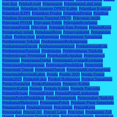
bom ikan
PelakuKreatif
Pelanggaran
PelanggaranLaluLintas
Pelantikan
Pelantikan Anggota DPRD Kaltim
Pelantikan Komcad
Pelantikan KPPS
Pelantikan Pejabat
PelantikanPejabat
Pelatihan
Pelatihan Kepemimpinan Nasional (PKN)
Pelayanan medis
Pelayanan PDAM
Pelayanan Publik
PelayananKesehatan
PelayananPublik
Pelecehan
Peletakan Batu Pertama
PeluangKerja
Pemakaman umum
PemalsuanBeras
Pemasyarakatan
Pematangan
Lahan
Pembacokan
pembangunan
Pembangunan Samarinda
Pembangunan Sekolah
PembangunanBerkelanjutan
PembangunanDaerah
PembangunanInklusif
PembangunanKota
PembangunanNasional
Pembekalan
Pemberantasan Narkoba
Pemberdayaan Perempuan
PemekaranKelurahan
Pemenangan
Pemerasan
PemerataanDigital
PemerataanLayananKesehatan
PemerataanPembangunan
PemerataanPendidikan
Pemerintah
Pemerintah Daerah
PemerintahDaerah
PemerintahKotaSamarinda
PemerintahProvinsiKaltim
Pemilu
Pemilu 2029
Pemilu Damai
Pemilu2029
PemkabKukar
Pemkot Balikpapan
Pemkot Samarinda
PemkotSamarind
PemkotSamarinda
Pemprov Kaltim
PemprovKaltim
Pemuda
Pemuda Kaltim
Pemuda Pancasila
PemudaBersatu
PemudaKreatif
PemudaPeduliLingkungan
PemudaPeduliPendidikan
PemudaSamarinda
Pemusnahan Narkoba
PenahananMahasiswa
PenanamanPohon
Penataan Pasar Samarinda
PenataanKota
PenataanSungai
Pencabulan
PencariKerja
Pencegahan
Pencuri AC
Pencuri Latop
Pencurian
Pendapatan Asli
Daerah
Pendapatan Daerah Kaltim
PendataanPedagang
Pendidikan