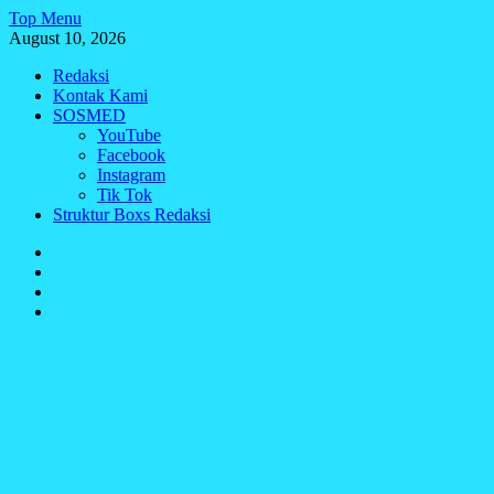
Skip
Top Menu
to
August 10, 2026
content
Redaksi
Kontak Kami
SOSMED
YouTube
Facebook
Instagram
Tik Tok
Struktur Boxs Redaksi
Redaksi
Kontak
Kami
SOSMED
Struktur
Boxs
Redaksi