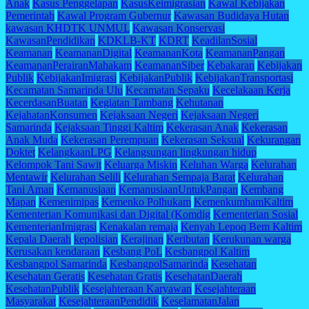
Anak
Kasus Penggelapan
KasusKeimigrasian
Kawal Kebijakan
Pemerintah
Kawal Program Gubernur
Kawasan Budidaya Hutan
kawasan KHDTK UNMUL
Kawasan Konservasi
KawasanPendidikan
KDKLB-KT
KDRT
KeadilanSosial
Keamanan
KeamananDigital
KeamananKota
KeamananPangan
KeamananPerairanMahakam
KeamananSiber
Kebakaran
Kebijakan
Publik
KebijakanImigrasi
KebijakanPublik
KebijakanTransportasi
Kecamatan Samarinda Ulu
Kecamatan Sepaku
Kecelakaan Kerja
KecerdasanBuatan
Kegiatan Tambang
Kehutanan
KejahatanKonsumen
Kejaksaan Negeri
Kejaksaan Negeri
Samarinda
Kejaksaan Tinggi Kaltim
Kekerasan Anak
Kekerasan
Anak Muda
Kekerasan Perempuan
Kekerasan Seksual
Kekurangan
Doktet
KelangkaanLPG
Kelangsungan lingkungan hidup
Kelompok Tani Sawit
Keluarga Miskin
Keluhan Warga
Kelurahan
Mentawir
Kelurahan Selili
Kelurahan Sempaja Barat
Kelurahan
Tani Aman
Kemanusiaan
KemanusiaanUntukPangan
Kembang
Mapan
Kemenimipas
Kemenko Polhukam
KemenkumhamKaltim
Kementerian Komunikasi dan Digital (Komdig
Kementerian Sosial
KementerianImigrasi
Kenakalan remaja
Kenyah Lepoq Bem Kaltim
Kepala Daerah
kepolisian
Kerajinan
Keributan
Kerukunan warga
Kerusakan kendaraan
Kesbang PoL
Kesbangpol Kaltim
Kesbangpol Samarinda
KesbangpolSamarinda
Kesehatan
Kesehatan Geratis
Kesehatan Gratis
KesehatanDaerah
KesehatanPublik
Kesejahteraan Karyawan
Kesejahteraan
Masyarakat
KesejahteraanPendidik
KeselamatanJalan