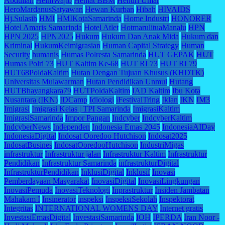
Abdullah
HelmWajib
Hemat BBM
Hendri Umar
HeroMardanusSatyawan
Hewan Kurban
Hibah
HIVAIDS
Hj.Sulasih
HMI
HMIKotaSamarinda
Home Industri
HONORER
Hotel Amaris Samarinda
Hotel Atlet
HotmarulituaManalu
HPN
HPN 2025
HPN2025
Hukum
Hukum Dan Anak Mida
Hukum dan
Kriminal
HukumKeimigrasian
Human Capital Strategy
Human
Security
humanis
Humas Polresta Samarinda
HUT GEPAK
HUT
Humas Polri 73
HUT Kaltim Ke-68
HUT RI 73
HUT RI 79
HUT68PoldaKaltim
Hutan Dengan Tujuan Khusus (KHDTK)
Universitas Mulawarman
Hutan Pendidikan Unmul
Hutang
HUTBhayangkara79
HUTPoldaKaltim
IAD Kaltim
Ibu Kota
Nusantara (IKN)
IDCamp
Idiologi
iFestivalTring
Iklan
IKN
IM3
Imigrasi
Imigrasi Kelas | TPI Samarinda
ImigrasiKaltim
ImigrasiSamarinda
Impor Pangan
Indcyber
IndcyberKaltim
IndcyberNews
Independen
Indonesia Emas 2045
IndonesiaAIDay
IndonesiaDigital
Indosat Ooredoo Hutchison
Indosat2025
IndosatBusines
IndosatOoredooHutchison
IndustriMigas
infrastruktur
Infrastruktur jalan
Infrastruktur Kaltim
Infrastruktur
Pendidikan
Infrastruktur Samarinda
infrastrukturDigital
InfrastrukturPendidikan
InklusiDigital
Inklusif
Inovasi
Pemberdayaan Masyarakat
InovasiDigital
InovasiLingkungan
InovasiPemuda
InovasiTeknologi
Inprastruktur
Insiden Jambatan
Mahakam I
Insinerator
inspeksi
InspeksiSekolah
Inspektorat
Integritas
INTERNATIONAL WOMENS DAY
Internet gratis
InvestasiEmasDigital
InvestasiSamarinda
IOH
IPERDA
Iran Noor -