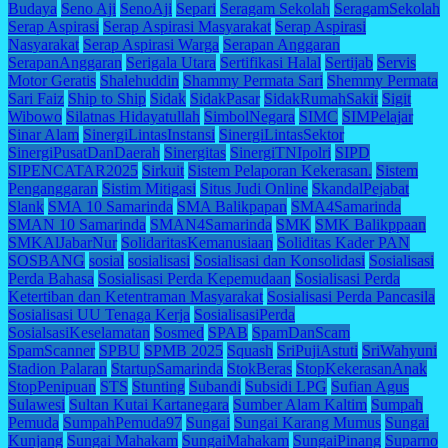
Budaya
Seno Aji
SenoAji
Separi
Seragam Sekolah
SeragamSekolah
Serap Aspirasi
Serap Aspirasi Masyarakat
Serap Aspirasi
Nasyarakat
Serap Aspirasi Warga
Serapan Anggaran
SerapanAnggaran
Serigala Utara
Sertifikasi Halal
Sertijab
Servis
Motor Geratis
Shalehuddin
Shammy Permata Sari
Shemmy Permata
Sari Faiz
Ship to Ship
Sidak
SidakPasar
SidakRumahSakit
Sigit
Wibowo
Silatnas Hidayatullah
SimbolNegara
SIMC
SIMPelajar
Sinar Alam
SinergiLintasInstansi
SinergiLintasSektor
SinergiPusatDanDaerah
Sinergitas
SinergiTNIpolri
SIPD
SIPENCATAR2025
Sirkuit
Sistem Pelaporan Kekerasan.
Sistem
Penganggaran
Sistim Mitigasi
Situs Judi Online
SkandalPejabat
Slank
SMA 10 Samarinda
SMA Balikpapan
SMA4Samarinda
SMAN 10 Samarinda
SMAN4Samarinda
SMK
SMK Balikppaan
SMKAlJabarNur
SolidaritasKemanusiaan
Soliditas Kader PAN
SOSBANG
sosial
sosialisasi
Sosialisasi dan Konsolidasi
Sosialisasi
Perda Bahasa
Sosialisasi Perda Kepemudaan
Sosialisasi Perda
Ketertiban dan Ketentraman Masyarakat
Sosialisasi Perda Pancasila
Sosialisasi UU Tenaga Kerja
SosialisasiPerda
SosialsasiKeselamatan
Sosmed
SPAB
SpamDanScam
SpamScanner
SPBU
SPMB 2025
Squash
SriPujiAstuti
SriWahyuni
Stadion Palaran
StartupSamarinda
StokBeras
StopKekerasanAnak
StopPenipuan
STS
Stunting
Subandi
Subsidi LPG
Sufian Agus
Sulawesi
Sultan Kutai Kartanegara
Sumber Alam Kaltim
Sumpah
Pemuda
SumpahPemuda97
Sungai
Sungai Karang Mumus
Sungai
Kunjang
Sungai Mahakam
SungaiMahakam
SungaiPinang
Suparno