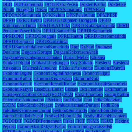
DLH
DLHSamarinda
DOB Kab. Pesisir
Dokter Kaltim
Doktet ke
Politik
Donggala
Dosen
DP2PASamarinda
DP3AKalti
DPDPANSamarinda
DPKKaltim
DPKPelabuhan
DPMPTSP
DPRD
DPRD Berau
DPRD Kabupaten Donggala
DPRD
Kalimantan Timur
DPRD KALTIM
DPRD Kota Samarinda
DPRD
Penajam Paser Utara
DPRD Samarinda
DPRDbSamarinda
DPRDDKI
DPRDDonggala
DPRDKaltim
DPRDKotaSamarinda
DPRDResponsif
DPRDSamarinda
DPRDSamarindaPemkotSamarinda
Dprf
Dr.Sani
Drainase
Dualisme
Dugaan Korupsi
DugaanKekerasanAnak
DugaanPenyalahgunaanJabatan
Durian Melak
Edukasi
EdukasiDigital
EdukasiLingkungan
Edy Suharto
Efesiensi
Efesiensi
Anggaran
Efisiensi Anggaran
EfisiensiAnggaran
EkonomiDaerah
EkonomiDigital
EkonomiDigitalIndonesia
EkonomiHijau
EkonomiKaltim
EkonomiKerakyatan
EkonomiKota
EkonomiKreatif
EkonomiKreatifKaltim
EkonomiKreatifSamarinda
EkonomiRakyat
Eksekusi Lahan
Ekstasi
Ekti Imanuel
EktiImanuel
Employee Carbon Offset (ECO) 2024
EndarPriantoro
EnergiKaltim
Enterprise Automation
eParking
EraDigital
Erau
ErikaOktaviani
ESDM
EtikaSimbolNegara
EvaluasiArmadaDarurat
Fadli Zon
FakultasKehutananUnmul
FashionSamarinda
Fatma Foundation.
Fatma Saifullah Yusuf
Festival Moon Cake
FestivalBilahNusantara
FGDPDIP
FGDPDIPerjuangan
Fiskal
FKIP
FKMS
FKUB
Flexing
Pejabat
Forum Aksi Rakyat Katim
Forum Jamiyyatussadah
FPDIPerjuagan
Fraksi Gerindra
Fraksi PKS
FraksiGolkar