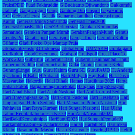
FraksiPDIP
Fuad Fakhruddin
G Budisatrio Djiwandono
Gakkumdu
GalianC
Gang Unggul
Ganja
Gantung Diri
Gaspol
GayaHidup
GCI
GebyarLiterasi
Gelatik
Gemar makan ikan
Generasi muda
Kaltim
Generasi Muda Samarinda
GenerasiEmas2030
GenerasiEmasKaltim
GenZBerinvestasi
Gerakan Komunitas
Samarinda
Gerakan Pangan Murah
GerakanPanganMurah
Geratis
Geratis Pol
Geratis pool
Geratispol
Gereja Toraja
Gerindra Kaltim
Gilfante
Gladi Posko Ops Mantap Praja
GlobalCitizenshipOfIndonesia
GlobalFund
GMMSKM
Gonta-ganti
Kurikulum
GoodGovernance
Gratispol
Gratispoll
Great Place To
Work 2025
Gubernur
Gubernur Baru
Gubernur Kalimantan Timur
Gubernur Kaltim
GubernurKaltim
Gulat
Guntur
Gunung Kelua
GunungLingai
Guru
Guru Kaltim
Guru SD
GuruPAUD
H. Anderiy
Syachrum
H.Baba
H.Subandi
Hadi Mulyadi
Haji Baba
Hak Dasar
Masyarakat
Hakordia
Halal Bihala
Hamas
Hardiknas 2025
Harga
Bahan Pokok
Harga Seragam Sekolah
Harganas
HargaSeragam
Hari Amal Bhakti
Hari Anak Nasional
Hari Anti Korupsi Sedunia
Hari Bhayangkara ke-79
Hari Guru Nasional
Hari Kesehatan
Hari
Lingkungan Hidup Sedunia
Hari Menanam Pohon Nasional
Hari
Pahlawan
Hari Raya Kurban
Hari Sungai Nasional
Hari Ulang
Tahun Republik Indonesia Ke-79
HariAnakNasional2025
HariBaktiKemenimipas
HariSantri2025
HariSumpahPemuda97
HarkamtibmasSinergiAntarInstansi
Harlah
Harlah NU
Harumkan
Klatim
Hasanuddin Mas'ud
Hasto Kristiyanto
HearingDPRD
Helmi