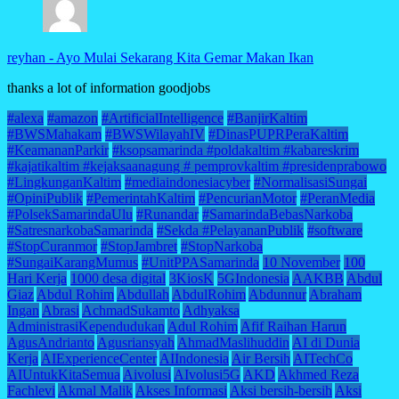
reyhan
-
Ayo Mulai Sekarang Kita Gemar Makan Ikan
thanks a lot of information goodjobs
#alexa
#amazon
#ArtificialIntelligence
#BanjirKaltim
#BWSMahakam
#BWSWilayahIV
#DinasPUPRPeraKaltim
#KeamananParkir
#ksopsamarinda #poldakaltim #kabareskrim
#kajatikaltim #kejaksaanagung # pemprovkaltim #presidenprabowo
#LingkunganKaltim
#mediaindonesiacyber
#NormalisasiSungai
#OpiniPublik
#PemerintahKaltim
#PencurianMotor
#PeranMedia
#PolsekSamarindaUlu
#Runandar
#SamarindaBebasNarkoba
#SatresnarkobaSamarinda
#Sekda #PelayananPublik
#software
#StopCuranmor
#StopJambret
#StopNarkoba
#SungaiKarangMumus
#UnitPPASamarinda
10 November
100
Hari Kerja
1000 desa digital
3KiosK
5GIndonesia
AAKBB
Abdul
Giaz
Abdul Rohim
Abdullah
AbdulRohim
Abdunnur
Abraham
Ingan
Abrasi
AchmadSukamto
Adhyaksa
AdministrasiKependudukan
Adul Rohim
Afif Raihan Harun
AgusAndrianto
Agusriansyah
AhmadMaslihuddin
AI di Dunia
Kerja
AIExperienceCenter
AIIndonesia
Air Bersih
AITechCo
AIUntukKitaSemua
Aivolusi
AIvolusi5G
AKD
Akhmed Reza
Fachlevi
Akmal Malik
Akses Informasi
Aksi bersih-bersih
Aksi