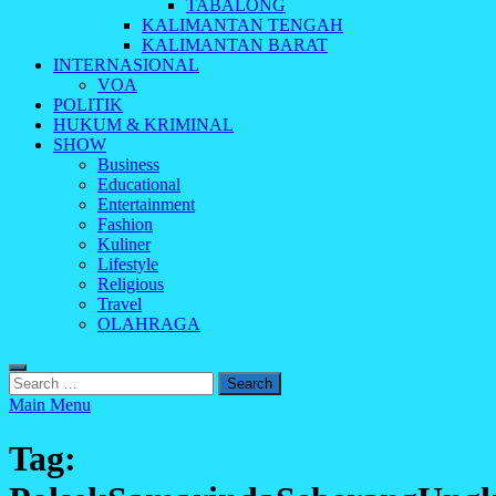
TABALONG
KALIMANTAN TENGAH
KALIMANTAN BARAT
INTERNASIONAL
VOA
POLITIK
HUKUM & KRIMINAL
SHOW
Business
Educational
Entertainment
Fashion
Kuliner
Lifestyle
Religious
Travel
OLAHRAGA
Search
for:
Main Menu
Tag: