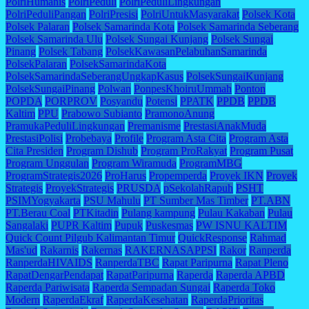
PolriHumanis
PolriPeduli
PolriPeduliLingkungan
PolriPeduliPangan
PolriPresisi
PolriUntukMasyarakat
Polsek Kota
Polsek Palaran
Polsek Samarinda Kota
Polsek Samarinda Seberang
Polsek Samarinda Ulu
Polsek Sungai Kunjang
Polsek Sungai
Pinang
Polsek Tabang
PolsekKawasanPelabuhanSamarinda
PolsekPalaran
PolsekSamarindaKota
PolsekSamarindaSeberangUngkapKasus
PolsekSungaiKunjang
PolsekSungaiPinang
Polwan
PonpesKhoiruUmmah
Ponton
POPDA
PORPROV
Posyandu
Potensi
PPATK
PPDB
PPDB
Kaltim
PPU
Prabowo Subianto
PramonoAnung
PramukaPeduliLingkungan
Premanisme
PrestasiAnakMuda
PrestasiPolisi
Probebaya
Profile
Program Asta Cita
Program Asta
Cita Presiden
Program Dishub
Program ProRakyat
Program Pusat
Program Unggulan
Program Wiramuda
ProgramMBG
ProgramStrategis2026
ProHarus
Propemperda
Proyek IKN
Proyek
Strategis
ProyekStrategis
PRUSDA
pSekolahRapuh
PSHT
PSIMYogyakarta
PSU Mahulu
PT Sumber Mas Timber
PT.ABN
PT.Berau Coal
PTKitadin
Pulang kampung
Pulau Kakaban
Pulau
Sangalaki
PUPR Kaltim
Pupuk
Puskesmas
PW ISNU KALTIM
Quick Count Pilgub Kalimantan Timur
QuickResponse
Rahmad
Mas'ud
Rakarnis
Rakernas
RAKERNASAPPSI
Rakor
Ranperda
RanperdaHIVAIDS
RanperdaTBC
Rapat Paripurna
Rapat Pleno
RapatDengarPendapat
RapatParipurna
Raperda
Raperda APBD
Raperda Pariwisata
Raperda Sempadan Sungai
Raperda Toko
Modern
RaperdaEkraf
RaperdaKesehatan
RaperdaPrioritas