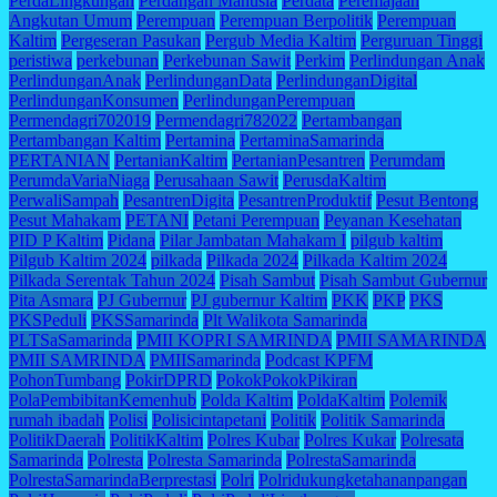
PerdaLingkungan
Perdangan Manusia
Perdata
Peremajaan
Angkutan Umum
Perempuan
Perempuan Berpolitik
Perempuan
Kaltim
Pergeseran Pasukan
Pergub Media Kaltim
Perguruan Tinggi
peristiwa
perkebunan
Perkebunan Sawit
Perkim
Perlindungan Anak
PerlindunganAnak
PerlindunganData
PerlindunganDigital
PerlindunganKonsumen
PerlindunganPerempuan
Permendagri702019
Permendagri782022
Pertambangan
Pertambangan Kaltim
Pertamina
PertaminaSamarinda
PERTANIAN
PertanianKaltim
PertanianPesantren
Perumdam
PerumdaVariaNiaga
Perusahaan Sawit
PerusdaKaltim
PerwaliSampah
PesantrenDigita
PesantrenProduktif
Pesut Bentong
Pesut Mahakam
PETANI
Petani Perempuan
Peyanan Kesehatan
PID P Kaltim
Pidana
Pilar Jambatan Mahakam I
pilgub kaltim
Pilgub Kaltim 2024
pilkada
Pilkada 2024
Pilkada Kaltim 2024
Pilkada Serentak Tahun 2024
Pisah Sambut
Pisah Sambut Gubernur
Pita Asmara
PJ Gubernur
PJ gubernur Kaltim
PKK
PKP
PKS
PKSPeduli
PKSSamarinda
Plt Walikota Samarinda
PLTSaSamarinda
PMII KOPRI SAMRINDA
PMII SAMARINDA
PMII SAMRINDA
PMIISamarinda
Podcast KPFM
PohonTumbang
PokirDPRD
PokokPokokPikiran
PolaPembibitanKemenhub
Polda Kaltim
PoldaKaltim
Polemik
rumah ibadah
Polisi
Polisicintapetani
Politik
Politik Samarinda
PolitikDaerah
PolitikKaltim
Polres Kubar
Polres Kukar
Polresata
Samarinda
Polresta
Polresta Samarinda
PolrestaSamarinda
PolrestaSamarindaBerprestasi
Polri
Polridukungketahananpangan