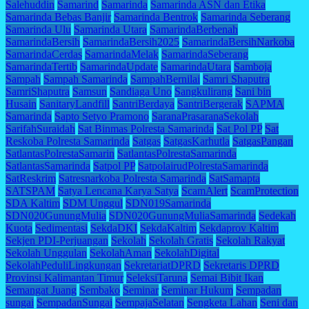
Salehuddin
Samarind
Samarinda
Samarinda ASN dan Etika
Samarinda Bebas Banjir
Samarinda Bentrok
Samarinda Seberang
Samarinda Ulu
Samarinda Utara
SamarindaBerbenah
SamarindaBersih
SamarindaBersih2025
SamarindaBersihNarkoba
SamarindaCerdas
SamarindaMelak
SamarindaSeberang
SamarindaTertib
SamarindaUpdate
SamarindaUtara
Samboja
Sampah
Sampah Samarinda
SampahBernilai
Samri Shaputra
SamriShaputra
Samsun
Sandiaga Uno
Sangkulirang
Sani bin
Husain
SanitaryLandfill
SantriBerdaya
SantriBergerak
SAPMA
Samarinda
Sapto Setyo Pramono
SaranaPrasaranaSekolah
SarifahSuraidah
Sat Binmas Polresta Samarinda
Sat Pol PP
Sat
Reskoba Polresta Samarinda
Satgas
SatgasKarhutla
SatgasPangan
SatlantasPolrestaSamarin
SatlantasPolrestaSamarinda
SatlantasSamarinda
Satpol PP
SatpolairudPolrestaSamarinda
SatReskrim
Satresnarkoba Polresta Samarinda
SatSamapta
SATSPAM
Satya Lencana Karya Satya
ScamAlert
ScamProtection
SDA Kaltim
SDM Unggul
SDN019Samarinda
SDN020GunungMulia
SDN020GunungMuliaSamarinda
Sedekah
Kuota
Sedimentasi
SekdaDKI
SekdaKaltim
Sekdaprov Kaltim
Sekjen PDI-Perjuangan
Sekolah
Sekolah Gratis
Sekolah Rakyat
Sekolah Unggulan
SekolahAman
SekolahDigital
SekolahPeduliLingkungan
SekretariatDPRD
Sekretaris DPRD
Provinsi Kalimantan Timur
SeleksiTaruna
Semai Bibit Ikan
Semangat Juang
Sembako
Seminar
Seminar Hukum
Sempadan
sungai
SempadanSungai
SempajaSelatan
Sengketa Lahan
Seni dan