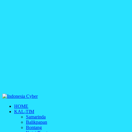
Indonesia Cyber
HOME
Media Cetak, Online & Streaming
KAL-TIM
Samarinda
Balikpapan
Bontang