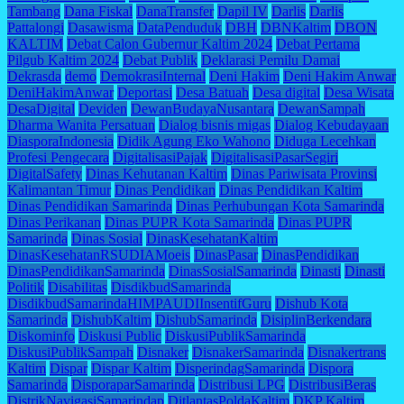
Tambang
Dana Fiskal
DanaTransfer
Dapil IV
Darlis
Darlis
Pattalongi
Dasawisma
DataPenduduk
DBH
DBNKaltim
DBON
KALTIM
Debat Calon Gubernur Kaltim 2024
Debat Pertama
Pilgub Kaltim 2024
Debat Publik
Deklarasi Pemilu Damai
Dekrasda
demo
DemokrasiInternal
Deni Hakim
Deni Hakim Anwar
DeniHakimAnwar
Deportasi
Desa Batuah
Desa digital
Desa Wisata
DesaDigital
Deviden
DewanBudayaNusantara
DewanSampah
Dharma Wanita Persatuan
Dialog bisnis migas
Dialog Kebudayaan
DiasporaIndonesia
Didik Agung Eko Wahono
Diduga Lecehkan
Profesi Pengecara
DigitalisasiPajak
DigitalisasiPasarSegiri
DigitalSafety
Dinas Kehutanan Kaltim
Dinas Pariwisata Provinsi
Kalimantan Timur
Dinas Pendidikan
Dinas Pendidikan Kaltim
Dinas Pendidikan Samarinda
Dinas Perhubungan Kota Samarinda
Dinas Perikanan
Dinas PUPR Kota Samarinda
Dinas PUPR
Samarinda
Dinas Sosial
DinasKesehatanKaltim
DinasKesehatanRSUDIAMoeis
DinasPasar
DinasPendidikan
DinasPendidikanSamarinda
DinasSosialSamarinda
Dinasti
Dinasti
Politik
Disabilitas
DisdikbudSamarinda
DisdikbudSamarindaHIMPAUDIInsentifGuru
Dishub Kota
Samarinda
DishubKaltim
DishubSamarinda
DisiplinBerkendara
Diskominfo
Diskusi Public
DiskusiPublikSamarinda
DiskusiPublikSampah
Disnaker
DisnakerSamarinda
Disnakertrans
Kaltim
Dispar
Dispar Kaltim
DisperindagSamarinda
Dispora
Samarinda
DisporaparSamarinda
Distribusi LPG
DistribusiBeras
DistrikNavigasiSamarindap
DitlantasPoldaKaltim
DKP Kaltim