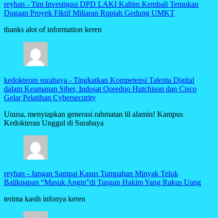
reyhan
-
Tim Investigasi DPD LAKI Kaltim Kembali Temukan
Dugaan Proyek Fiktif Miliaran Rupiah Gedung UMKT
thanks alot of information keren
kedokteran surabaya
-
Tingkatkan Kompetensi Talenta Digital
dalam Keamanan Siber, Indosat Ooredoo Hutchison dan Cisco
Gelar Pelatihan Cybersecurity
Unusa, menyiapkan generasi rahmatan lil alamin! Kampus
Kedokteran Unggul di Surabaya
reyhan
-
Jangan Sampai Kasus Tumpahan Minyak Teluk
Balikpapan “Masuk Angin”di Tangan Hakim Yang Rakus Uang
terima kasih infonya keren