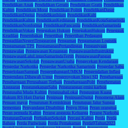
Pendidikan Anak
Pendidikan Geratis
Pendidikan Gratis
Pendidikan
Kaltim
Pendidikan Moral
Pendidikan Politik
PendidikanDasar
PendidikanDigital
PendidikanIslam
PendidikanKalti
PendidikanKaltim
PendidikanKedinasan
PendidikanKotaSamarinda
PendidikanNonformal
PendidikanPancasila
PendidikanSamarinda
PendidikanVokasi
Penegakan Hukum
PenegakanHukum
Peneggak
Keadilan
Penembakan
Penertiban
Penertiban Pedagang
PengadilanNegeriTenggarong
Pengaman
Pengamanan Logistik
Pengamanan TPS
PengamananPertandingan
Penganiyaan
Pengawalan
Pengawasan Keuangan
PengawasanInfrastruktur
PengawasanLaluLintasSamarindaTertib
PengawasanPangan
PengawasanSekolah
PengawasanUsaha
Pengecekan Kendaraan
Pengedar Narkotika
Pengedar Narkotika Samarinda
Pengedar Sabu
PengelolaanSampah
PengembanganUMKM
Pengendalian Inflasi
Pengendara Dibawah Umur
Pengeroyokan Siswi SD
Penghargaan
Penghargaan Perusahaan Terbaik
PenghargaanPolri
Penghematan
Anggaran
PengungkapanSabu
Pengurangan emisi karbon
Pengusaha Muda Kaltim
PengusahaLokal
Pengusiran Kuasa
Hukum RS Haji Darjad
Penipuan
PenipuanDigital
Penomena Alam
Penuan mayat
Penurunan Kemiskinan
Penutupan Jalur Sungai
Sementara
Penyandang Disabilitas
Penyu Hijau
Peran orangtua
Peran pemuda Kaltim
Perang anggota Keluarga
Perang Narkoba
PeraturanDaerah
PerbaikanSekolah
Percasi Kaltim
Perda
Perda
Bahasa
Perda Pariwisata
Perda Pemakaman
Perda9Tahun2023