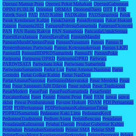
Operasi Mantap Praja
Operasi Pekat Mahakam
OperasiGabungan
OPINI PUBLIK
Orientasi
ORMAS
OtonomiDaera
OTT
P
P3K
Pabrik Sawit
PAD
PAD Kaltim
PADKaltim
PADSamarinda
Pajak
Pajak Kendaraan Kaltim
PajakDaerah
PajakRestoran
Pakar Hukum
Palaran
Pamapta2025
PamaptaPolrestaSamarinda
PameranEkonomi
PAN
PAN Bantu Rakyat
PAN Samarinda
PancasilaUntukSemua
PanenRayaJagung
PanenRayaPadi
PanganMandiri
PanganMurahOperasiPasar
PanganNusantara
Pansus
Pansus II
Pengembangan Pariwisata
Pansus Ketenagakerjaan
Pansus LKPJ
PansusIII
PansusIIIDPRDSamarinda
PansusIV
PansusPokir
Paripurna
Paripurna DPRD
ParipurnaDPRD
Pariwara
PARIWISATA
Pariwisata lokal
Pariwisata Samarinda
PariwisataSamarinda
Parkir Liar
Partai Amanat Nasional
Partai
Gerindra
Partai Golkar Kaltim
Partai NasDem
PartaiAmanatNasional
PartisipasiMasyarakat
Pasar Merdeka
Pasar
Pagi
Pasar Sanggam Adji Dilayas
Pasar subuh
Pasar Tradisional
PasarModern
PasarPagi
PasarPagiSamarinda
PasarSegiri
Pascatambang
Paser
Pasutri
Patung Pesut
Paud
PAW
pawai
pawai
akbar
Pawai Pembangunan
Payung Hukum
PDAM
PDI Perjuangan
PDIP
PDIPerjuangan
PDIPerjuanganKalimantanTimur
PDPRDSamarinda
Pedagang Kaki Lima
PedagangKecil
PedagangTradisional
Pedium Ajang
PeduliBencana
Pegadaian
PegadaianKalimantan
Pejabat Daerah
Pejabat Gubernur Kaltim
Pelabuhan
PelabuhanSamarinda
Pelajar SMA
Pelajar SMP
PelajarBawaMotor KeselamatanBerkendara
PelajarBermotor
Pelaku