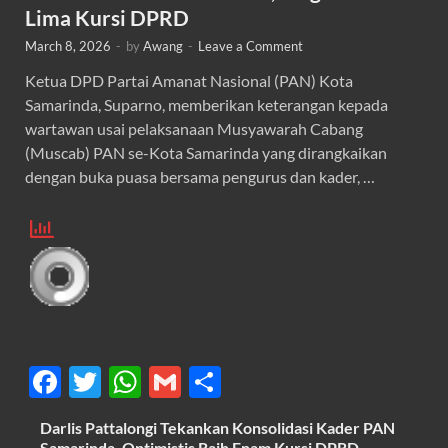
Lima Kursi DPRD
March 8, 2026
-
by
Awang
-
Leave a Comment
Ketua DPD Partai Amanat Nasional (PAN) Kota
Samarinda, Suparno, memberikan keterangan kepada
wartawan usai pelaksanaan Musyawarah Cabang
(Muscab) PAN se-Kota Samarinda yang dirangkaikan
dengan buka puasa bersama pengurus dan kader, …
F
T
W
G
S
ac
w
h
m
h
Darlis Pattalongi Tekankan Konsolidasi Kader PAN
e
itt
at
ail
ar
Samarinda, Optimistis Raih Enam Kursi DPRD