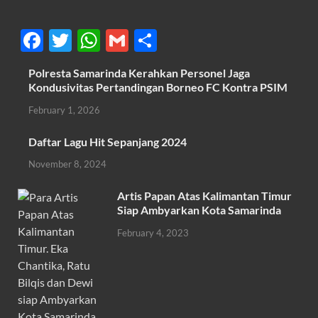
F
T
W
G
S
ac
w
h
m
h
Polresta Samarinda Kerahkan Personel Jaga
e
itt
at
ail
ar
Kondusivitas Pertandingan Borneo FC Kontra PSIM
b
er
s
e
February 1, 2026
o
A
Daftar Lagu Hit Sepanjang 2024
o
p
November 8, 2024
k
p
Artis Papan Atas Kalimantan Timur
Siap Ambyarkan Kota Samarinda
February 4, 2023