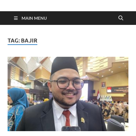
Indonesia Cyber
Media Cetak, Online & Streaming
MAIN MENU
TAG:
BAJIR