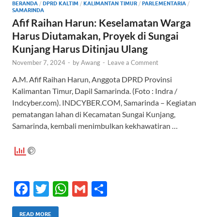
BERANDA
/
DPRD KALTIM
/
KALIMANTAN TIMUR
/
PARLEMENTARIA
/
SAMARINDA
Afif Raihan Harun: Keselamatan Warga
Harus Diutamakan, Proyek di Sungai
Kunjang Harus Ditinjau Ulang
November 7, 2024
-
by
Awang
-
Leave a Comment
A.M. Afif Raihan Harun, Anggota DPRD Provinsi
Kalimantan Timur, Dapil Samarinda. (Foto : Indra /
Indcyber.com). INDCYBER.COM, Samarinda – Kegiatan
pematangan lahan di Kecamatan Sungai Kunjang,
Samarinda, kembali menimbulkan kekhawatiran …
F
T
W
G
S
ac
w
h
m
h
READ MORE