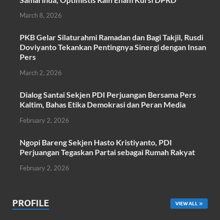
b
er
s
e
March 8, 2026
o
A
PKB Gelar Silaturahmi Ramadan dan Bagi Takjil, Rusdi
o
p
Doviyanto Tekankan Pentingnya Sinergi dengan Insan
k
p
Pers
March 2, 2026
Dialog Santai Sekjen PDI Perjuangan Bersama Pers
Kaltim, Bahas Etika Demokrasi dan Peran Media
February 2, 2026
Ngopi Bareng Sekjen Hasto Kristiyanto, PDI
Perjuangan Tegaskan Partai sebagai Rumah Rakyat
February 2, 2026
PROFILE
VIEW ALL