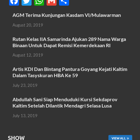
F
T
W
G
S
ac
w
h
m
h
AGM Terima Kunjungan Kasdam VI/Mulawarman
e
itt
at
ail
ar
August 20, 2019
b
er
s
e
o
A
Rutan Kelas IIA Samarinda Ajukan 289 Nama Warga
Binaan Untuk Dapat Remisi Kemerdekaan RI
o
p
August 12, 2019
k
p
Artis KDI Dan Bintang Pantura Goyang Kejati Kaltim
Dalam Tasyskuran HBA Ke 59
July 23, 2019
Abdullah Sani Siap Menduduki Kursi Sekdaprov
Kaltim Setelah Dilantik Mendagri Selasa Lusa
July 13, 2019
SHOW
VIEW ALL