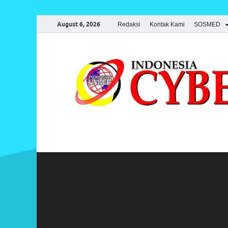
August 6, 2026
Redaksi
Kontak Kami
SOSMED
Indonesia Cyber
Media Cetak, Online & Streaming