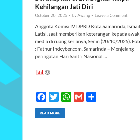
Kehilangan Jati Diri
October 20, 2025
-
by
Awang
-
Leave a Comment
Anggota Komisi IV DPRD Kota Samarinda, Ismail
Latisi, saat memberikan keterangan kepada awak
media di ruang kerjanya, Senin (20/10/2025). Fot
: Fathur Indcyber.com, Samarinda – Menjelang
peringatan Hari Santri Nasional …
F
T
W
G
S
ac
w
h
m
h
e
itt
at
ail
ar
READ MORE
b
er
s
e
o
A