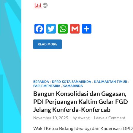
F
T
W
G
S
ac
w
h
m
h
e
itt
at
ail
ar
READ MORE
b
er
s
e
o
A
o
p
BERANDA
/
DPRD KOTA SAMARINDA
/
KALIMANTAN TIMUR
/
k
p
PARLEMENTARIA
/
SAMARINDA
Bangun Konsolidasi dan Gagasan,
PDI Perjuangan Kaltim Gelar FGD
Jelang Konferda-Konfercab
November 10, 2025
-
by
Awang
-
Leave a Comment
Wakil Ketua Bidang Ideologi dan Kaderisasi DPD