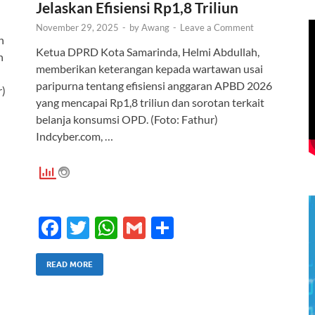
Jelaskan Efisiensi Rp1,8 Triliun
November 29, 2025
-
by
Awang
-
Leave a Comment
n
Ketua DPRD Kota Samarinda, Helmi Abdullah,
n
memberikan keterangan kepada wartawan usai
paripurna tentang efisiensi anggaran APBD 2026
r)
yang mencapai Rp1,8 triliun dan sorotan terkait
belanja konsumsi OPD. (Foto: Fathur)
Indcyber.com, …
F
T
W
G
S
ac
w
h
m
h
e
itt
at
ail
ar
READ MORE
b
er
s
e