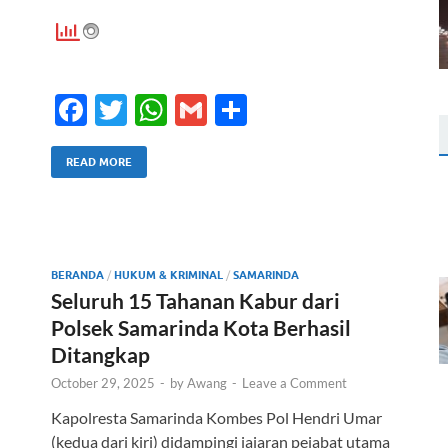
F
T
W
G
S
ac
w
h
m
h
e
itt
at
ail
ar
READ MORE
b
er
s
e
o
A
o
p
BERANDA
/
HUKUM & KRIMINAL
/
SAMARINDA
k
p
Seluruh 15 Tahanan Kabur dari
Polsek Samarinda Kota Berhasil
Ditangkap
October 29, 2025
-
by
Awang
-
Leave a Comment
Kapolresta Samarinda Kombes Pol Hendri Umar
(kedua dari kiri) didampingi jajaran pejabat utama