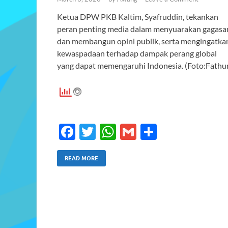
Ketua DPW PKB Kaltim, Syafruddin, tekankan
peran penting media dalam menyuarakan gagasa
dan membangun opini publik, serta mengingatka
kewaspadaan terhadap dampak perang global
yang dapat memengaruhi Indonesia. (Foto:Fathu
F
T
W
G
S
ac
w
h
m
h
e
itt
at
ail
ar
READ MORE
b
er
s
e
o
A
o
p