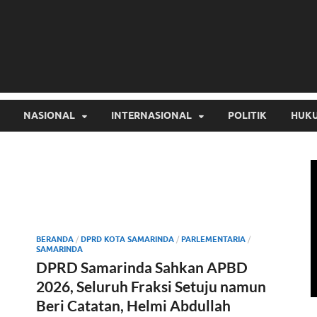
NASIONAL
INTERNASIONAL
POLITIK
HUKU
BERANDA
/
DPRD KOTA SAMARINDA
/
PARLEMENTARIA
/
SAMARINDA
DPRD Samarinda Sahkan APBD
2026, Seluruh Fraksi Setuju namun
Beri Catatan, Helmi Abdullah