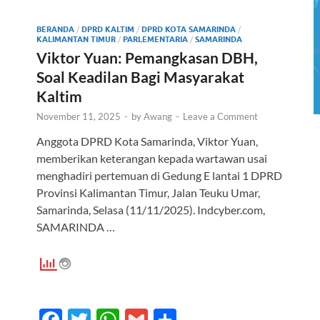
o
A
o
p
BERANDA
/
DPRD KALTIM
/
DPRD KOTA SAMARINDA
/
KALIMANTAN TIMUR
k
/
p
PARLEMENTARIA
/
SAMARINDA
Viktor Yuan: Pemangkasan DBH,
Soal Keadilan Bagi Masyarakat
Kaltim
November 11, 2025
-
by
Awang
-
Leave a Comment
Anggota DPRD Kota Samarinda, Viktor Yuan,
memberikan keterangan kepada wartawan usai
menghadiri pertemuan di Gedung E lantai 1 DPRD
Provinsi Kalimantan Timur, Jalan Teuku Umar,
Samarinda, Selasa (11/11/2025). Indcyber.com,
SAMARINDA …
F
T
W
G
S