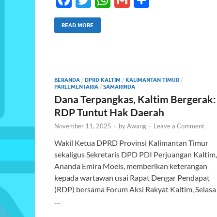
ac
w
h
m
h
e
itt
at
ail
ar
READ MORE
b
er
s
e
o
A
o
p
BERANDA
/
DPRD KALTIM
/
KALIMANTAN TIMUR
/
PARLEMENTARIA
k
/
SAMARINDA
p
Dana Terpangkas, Kaltim Bergerak:
RDP Tuntut Hak Daerah
November 11, 2025
-
by
Awang
-
Leave a Comment
Wakil Ketua DPRD Provinsi Kalimantan Timur
sekaligus Sekretaris DPD PDI Perjuangan Kaltim,
Ananda Emira Moeis, memberikan keterangan
kepada wartawan usai Rapat Dengar Pendapat
(RDP) bersama Forum Aksi Rakyat Kaltim, Selasa
…