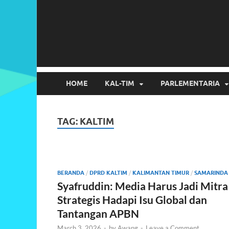
HOME
KAL-TIM
PARLEMENTARIA
TAG:
KALTIM
BERANDA
/
DPRD KALTIM
/
KALIMANTAN TIMUR
/
SAMARINDA
Syafruddin: Media Harus Jadi Mitra
Strategis Hadapi Isu Global dan
Tantangan APBN
March 3, 2026
-
by
Awang
-
Leave a Comment