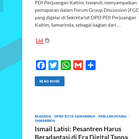
PDI Perjuangan Kaltim, Iswandi, menyampaikan
pemaparan dalam Forum Group Discussion (FGD
yang digelar di Sekretariat DPD PDI Perjuangan
Kaltim, Samarinda, sebagai bagian dari …
F
T
W
G
S
ac
w
h
m
h
e
itt
at
ail
ar
READ MORE
b
er
s
e
o
A
o
p
BERANDA
/
DPRD KOTA SAMARINDA
/
PARLEMENTARIA
/
SAMARINDA
k
p
Ismail Latisi: Pesantren Harus
Beradaptasi di Era Digital Tanpa