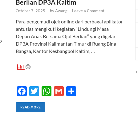
Berlian DP3A Kaltim
October 7, 2025
-
by
Awang
-
Leave a Comment
Para pengemudi ojek online dari berbagai aplikator
antusias mengikuti kegiatan “Lindungi Masa
Depan Anak Bersama Ojol Berlian” yang digelar
o
DP3A Provinsi Kalimantan Timur di Ruang Bina
Bangsa, Kantor Kesbangpol Kaltim, …
«
F
T
W
G
S
ac
w
h
m
h
e
itt
at
ail
ar
READ MORE
b
er
s
e
o
A