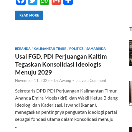
ac
w
h
m
h
e
itt
at
ail
ar
READ MORE
b
er
s
e
o
A
o
p
BERANDA
/
KALIMANTAN TIMUR
/
POLITICS
/
SAMARINDA
k
p
Usai FGD, PDI Perjuangan Kaltim
Tegaskan Konsolidasi Ideologis
Menuju 2029
November 11, 2025
-
by
Awang
-
Leave a Comment
Sekretaris DPD PDI Perjuangan Kalimantan Timur,
Ananda Emira Moeis (kiri), dan Wakil Ketua Bidang
Ideologi dan Kaderisasi, Iswandi (kanan),
menegaskan pentingnya penguatan ideologi partai
sebagai fondasi utama dalam konsolidasi menuju
…