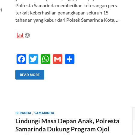
Polresta Samarinda memberikan keterangan pers
)
terkait keberhasilan penangkapan seluruh 15
tahanan yang kabur dari Polsek Samarinda Kota, …
F
T
W
G
S
ac
w
h
m
h
e
itt
at
ail
ar
READ MORE
b
er
s
e
o
A
o
p
BERANDA
k
/
SAMARINDA
p
Lindungi Masa Depan Anak, Polresta
Samarinda Dukung Program Ojol