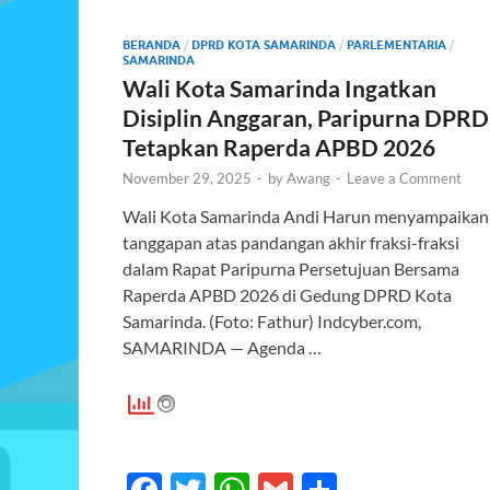
k
p
BERANDA
/
DPRD KOTA SAMARINDA
/
PARLEMENTARIA
/
SAMARINDA
Wali Kota Samarinda Ingatkan
Disiplin Anggaran, Paripurna DPRD
Tetapkan Raperda APBD 2026
November 29, 2025
-
by
Awang
-
Leave a Comment
Wali Kota Samarinda Andi Harun menyampaikan
tanggapan atas pandangan akhir fraksi-fraksi
dalam Rapat Paripurna Persetujuan Bersama
Raperda APBD 2026 di Gedung DPRD Kota
Samarinda. (Foto: Fathur) Indcyber.com,
SAMARINDA — Agenda …
F
T
W
G
S